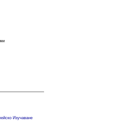
ами
лейско Изучаване