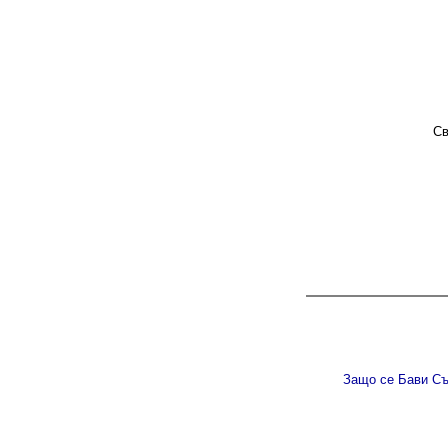
Св
Защо се Бави С