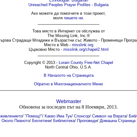
Ethnologue: Bulgarian
Unreached Peoples Prayer Profiles - Bulgaria
Ако можете да помогнете в този проект,
моля
пишете ни
.
Това място в Интернет се обслужва от
The Missing Link, Inc.®
ързва Страдащи Младежи и Възрастни със Живото - Променящи Прогр
Място в Web -
misslink.org
Църковно Място -
misslink.org/chapel2.html
Copyright © 2013 -
Lorain County Free-Net Chapel
North Central Ohio, U.S.A.
В Началото на Страницата
Обратно в Многонационалното Меню
Webmaster
Обновена за последен път на 8 Ноември, 2013.
ъживлението
/
"Помощ!"
/
Какво Има Тук
/
Спонсор
/
Символ на Вярата
/
Биб
Около Пианото
/
Бюлетини
/
Библиотека
/
Проповеди
/
Домашна Страница