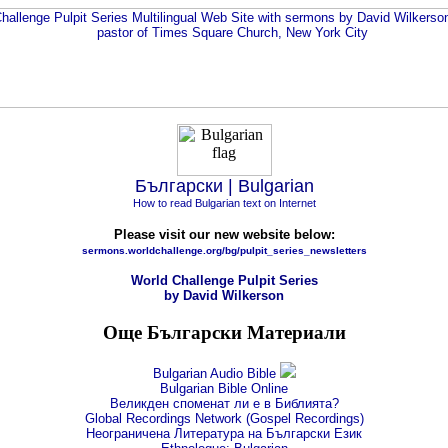
Български | Bulgarian
How to read Bulgarian text on Internet
Please visit our new website below:
sermons.worldchallenge.org/bg/pulpit_series_newsletters
World Challenge Pulpit Series
by David Wilkerson
Още Български Материали
Bulgarian Audio Bible
Bulgarian Bible Online
Великден споменат ли е в Библията?
Global Recordings Network (Gospel Recordings)
Неограничена Литература на Български Език