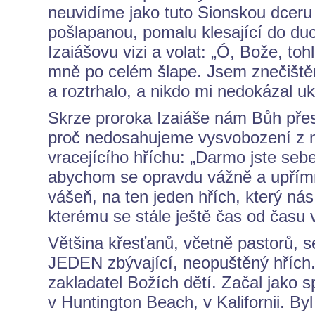
neuvidíme jako tuto Sionskou dceru
pošlapanou, pomalu klesající do du
Izaiášovu vizi a volat: „Ó, Bože, t
mně po celém šlape. Jsem znečištěn
a roztrhalo, a nikdo mi nedokázal uk
Skrze proroka Izaiáše nám Bůh pře
proč nedosahujeme vysvobození z 
vracejícího hříchu: „Darmo jste sebe 
abychom se opravdu vážně a upřímně
vášeň, na ten jeden hřích, který nás 
kterému se stále ještě čas od času
Většina křesťanů, včetně pastorů, s
JEDEN zbývající, neopuštěný hřích.
zakladatel Božích dětí. Začal jako 
v Huntington Beach, v Kalifornii. B