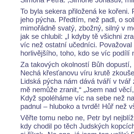
To byla sekera přiložená ke kořeni
jeho pýcha. Předtím, než padl, o so
mimořádně svatý, zbožný, silný v mo
jak se chlubil: „I kdyby tě všichni zr
víc než ostatní učedníci. Považova
horlivějšího, toho, kdo se víc podílí
Za takových okolností Bůh dopustí,
Nechá křesťanovu víru krutě zkouš
Lidská pýcha nám dává tváří v tvář
mě nemůže zranit,“ „Jsem nad věcí,
Když spoléháme víc na sebe než n
padnul – hluboko a tvrdě! Hůř než vš
Věřte tomu nebo ne, Petr byl nejblí
kdy chodil po těch Judských kopcích,