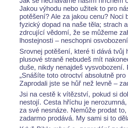
Jak se necháváme naším hříchem ok
Jakou výhodu nebo užitek to pro n
potěšení? Ale za jakou cenu? Noci b
fyzický dopad na naše těla; strach 
zdrcující vědomí, že se můžeme zahá
lhostejnosti – neschopni osvobození
Srovnej potěšení, které ti dává tvůj h
plusové straně nebudeš mít nakonec
duše, nikdy nenajdeš vysvobození. 
„Snášíte toto otroctví absolutně pro
Zaprodali jste se hůř než levně – z
Jsi na cestě k vítězství, pokud si d
nestojí. Cesta hříchu je nerozumná
za své nesnáze. Nemůže prodat to, c
zadarmo prodává. My sami si to dě