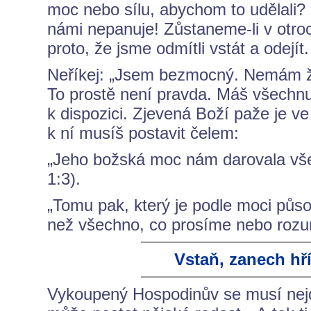
moc nebo sílu, abychom to udělali?
námi nepanuje! Zůstaneme-li v otroc
proto, že jsme odmítli vstát a odejít.
Neříkej: „Jsem bezmocný. Nemám žád
To prostě není pravda. Máš všechn
k dispozici. Zjevená Boží paže je ve
k ní musíš postavit čelem:
„Jeho božská moc nám darovala všech
1:3).
„Tomu pak, který je podle moci půs
než všechno, co prosíme nebo rozu
Vstaň, zanech hří
Vykoupený Hospodinův se musí nejdř