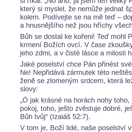
si říkal: „No ano, já jsem ten veli
který si myslel, že nemůže jednat špa
kolem. Podívejte se na mě teď – dop
a hnusnějšího než jsou hříchy všech 
Bůh se dostal ke kořeni! Teď mohl P
krmení Božích ovcí. V čase zkoušky s
jeho zdmi, a v čisté lásce a milosti 
Jaké poselství chce Pán přinést sv
Ne! Nepřidává zármutek této neštěs
ženě se zlomeným srdcem, která leží
slovy:
„Ó jak krásné na horách nohy toho, 
pokoj, toho, ješto zvěstuje dobré, j
Bůh tvůj“ (Izaiáš 52:7).
V tom je, Boží lidé, naše poselst