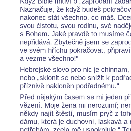
Když Bible mluví o „zaprodání zadar
Naznačuje, že když budeš pokračova
nakonec stát všechno, co máš. Dcera
svou čistotu, svou rodinu, své nadě
s Bohem. Jaké pravdě to musíme čeli
nepřidává. Zbytečně jsem se zaproda
ve svém hříchu pokračovat, připrav
a vezme všechno!“
Hebrejské slovo pro nic je chinnam
nebo „sklonit se nebo snížit k podřa
příznivě nakloněn podřadnému.“
Před nějakým časem se mi jeden přít
vězení. Moje žena mi nerozumí; ne
někdy najít štěstí, musím pryč z t
dámu, která je duchovní, laskavá
potřebám, zcela mě uspokojuje.“ Te