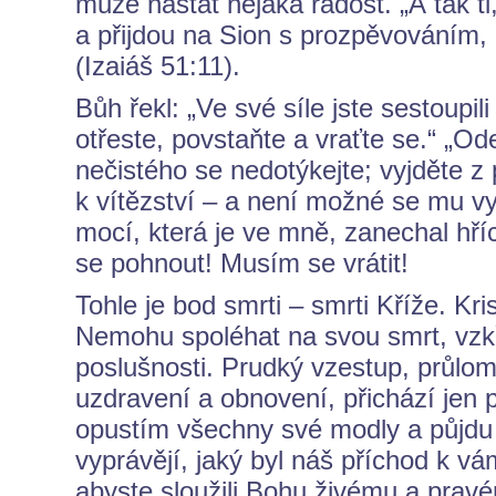
může nastat nějaká radost. „A tak ti
a přijdou na Sion s prozpěvováním, a
(Izaiáš 51:11).
Bůh řekl: „Ve své síle jste sestoupi
otřeste, povstaňte a vraťte se.“ „Od
nečistého se nedotýkejte; vyjděte z p
k vítězství – a není možné se mu v
mocí, která je ve mně, zanechal hř
se pohnout! Musím se vrátit!
Tohle je bod smrti – smrti Kříže. Kr
Nemohu spoléhat na svou smrt, vzkř
poslušnosti. Prudký vzestup, průlom
uzdravení a obnovení, přichází jen po
opustím všechny své modly a půjdu z
vyprávějí, jaký byl náš příchod k vá
abyste sloužili Bohu živému a pravé