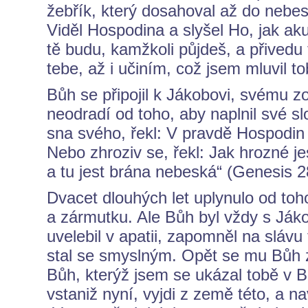
žebřík, který dosahoval až do nebes 
Viděl Hospodina a slyšel Ho, jak akus
tě budu, kamžkoli půjdeš, a přived
tebe, až i učiním, což jsem mluvil t
Bůh se připojil k Jákobovi, svému z
neodradí od toho, aby naplnil své s
sna svého, řekl: V pravdě Hospodin 
Nebo zhroziv se, řekl: Jak hrozné je
a tu jest brána nebeská“ (Genesis 2
Dvacet dlouhých let uplynulo od toh
a zármutku. Ale Bůh byl vždy s Jáko
uvelebil v apatii, zapomněl na sláv
stal se smyslným. Opět se mu Bůh zj
Bůh, kterýž jsem se ukázal tobě v B
vstaniž nyní, vyjdi z země této, a n