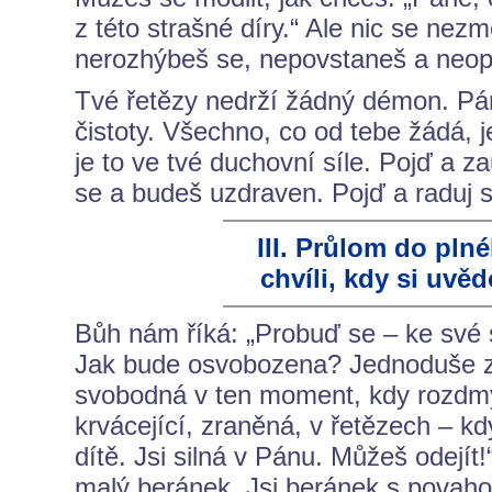
z této strašné díry.“ Ale nic se ne
nerozhýbeš se, nepovstaneš a neopu
Tvé řetězy nedrží žádný démon. Pán 
čistoty. Všechno, co od tebe žádá, j
je to ve tvé duchovní síle. Pojď a 
se a budeš uzdraven. Pojď a raduj se
III. Průlom do pln
chvíli, kdy si uvě
Bůh nám říká: „Probuď se – ke své s
Jak bude osvobozena? Jednoduše zj
svobodná v ten moment, kdy rozdmýc
krvácející, zraněná, v řetězech – k
dítě. Jsi silná v Pánu. Můžeš odejít!
malý beránek. Jsi beránek s povahou