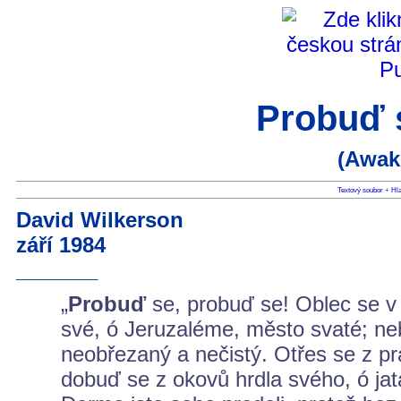
Probuď s
(Awak
Textový soubor
+
Hla
David Wilkerson
září 1984
_______
„
Probuď
se, probuď se! Oblec se v 
své, ó Jeruzaléme, město svaté; nebo
neobřezaný a nečistý. Otřes se z p
dobuď se z okovů hrdla svého, ó jat