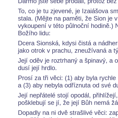
Darmo jste sebe prodali, protož bez
To, co je tu zjevené, je Izaiášova sm
stala. (Mějte na paměti, že Sion je v
vykoupení v této půlnoční hodině.) 
Božího lidu:
Dcera Sionská, kdysi čistá a nádhern
jako otrok v prachu, zneužívaná a 
Její oděv je roztrhaný a špinavý, a 
dusí její hrdlo.
Prosí za tři věci: (1) aby byla rych
a (3) aby nebyla odříznuta od své d
Její nepřátelé stojí opodál, přihlíže
pošklebují se jí, že její Bůh nemá ž
Dopadly na ni dvě strašlivé věci: zapr