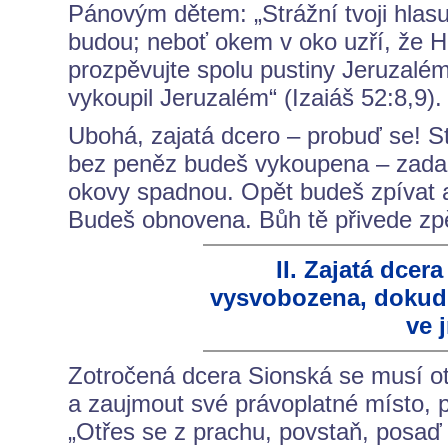
Pánovým dětem: „Strážní tvoji hlasu
budou; neboť okem v oko uzří, že H
prozpěvujte spolu pustiny Jeruzalém
vykoupil Jeruzalém“ (Izaiáš 52:8,9).
Ubohá, zajatá dcero – probuď se! Stá
bez peněz budeš vykoupena – zadar
okovy spadnou. Opět budeš zpívat a
Budeš obnovena. Bůh tě přivede zpě
II. Zajatá dce
vysvobozena, dokud
ve 
Zotročená dcera Sionská se musí otř
a zaujmout své právoplatné místo, 
„Otřes se z prachu, povstaň, posaď