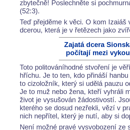
zbytečně! Poslechněte si pochmurná 
(52:3).
Teď přejděme k věci. O kom Izaiáš 
dcerou, která je v řetězech jako zví
Zajatá dcera Sionsk
počítají mezi vykoup
Toto politováníhodné stvoření je věř
hříchu. Je to ten, kdo přináší hanbu
to cizoložník, který si udělá pauzu 
Je to muž nebo žena, kteří vyhráli m
život je vysušován žádostivostí. Jsou
kterého se dosud nezřekli, vězí v pr
nich nepřítel, který je nutí, aby si 
Není možné pravé vysvobození ze s