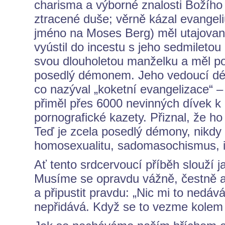
charisma a výborné znalosti Božího s
ztracené duše; věrně kázal evangeli
jméno na Moses Berg) měl utajovaný 
vyústil do incestu s jeho sedmiletou
svou dlouholetou manželku a měl p
posedlý démonem. Jeho vedoucí dém
co nazýval „koketní evangelizace“ –
přiměl přes 6000 nevinných dívek k p
pornografické kazety. Přiznal, že ho
Teď je zcela posedlý démony, nikdy 
homosexualitu, sadomasochismus, inc
Ať tento srdcervoucí příběh slouží 
Musíme se opravdu vážně, čestně a 
a připustit pravdu: „Nic mi to nedává
nepřidává. Když se to vezme kolem a