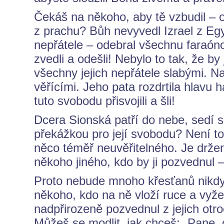
Čekáš na někoho, aby tě vzbudil – o
z prachu? Bůh nevyvedl Izrael z Egyp
nepřátele – odebral všechnu faraóno
zvedli a odešli! Nebylo to tak, že by 
všechny jejich nepřátele slabými. Na
věřícími. Jeho pata rozdrtila hlavu
tuto svobodu přisvojili a šli!
Dcera Sionská patří do nebe, sedí s 
překážkou pro její svobodu? Není to ď
něco téměř neuvěřitelného. Je drže
někoho jiného, kdo by ji pozvednul – o
Proto nebude mnoho křesťanů nikdy
někoho, kdo na ně vloží ruce a vyžen
nadpřirozeně pozvednul z jejich otroct
Můžeš se modlit, jak chceš: „Pane