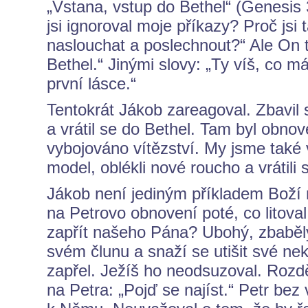
„Vstana, vstup do Bethel“ (Genesis
jsi ignoroval moje příkazy? Proč jsi
naslouchat a poslechnout?“ Ale On to
Bethel.“ Jinými slovy: „Ty víš, co má
první lásce.“
Tentokrát Jákob zareagoval. Zbavil 
a vrátil se do Bethel. Tam byl obno
vybojováno vítězství. My jsme také
model, oblékli nové roucho a vrátili s
Jákob není jediným příkladem Boží 
na Petrovo obnovení poté, co litova
zapřít našeho Pána? Ubohý, zbabělý 
svém člunu a snaží se utišit své ne
zapřel. Ježíš ho neodsuzoval. Rozdě
na Petra: „Pojď se najíst.“ Petr bez