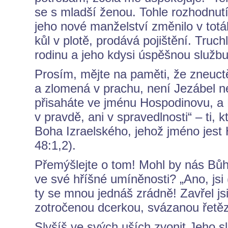
se s mladší ženou. Tohle rozhodnutí
jeho nové manželství změnilo v totá
kůl v plotě, prodává pojištění. Tru
rodinu a jeho kdysi úspěšnou služb
Prosím, mějte na paměti, že zneuctě
a zlomená v prachu, není Jezábel neb
přisaháte ve jménu Hospodinovu, a 
v pravdě, ani v spravedlnosti“ – ti,
Boha Izraelského, jehož jméno jest 
48:1,2).
Přemýšlejte o tom! Mohl by nás Bůh
ve své hříšné umíněnosti? „Ano, jsi 
ty se mnou jednáš zrádně! Zavřel jsi 
zotročenou dcerkou, svázanou řetěz
Slyšíš ve svých uších zvonit Jeho sl