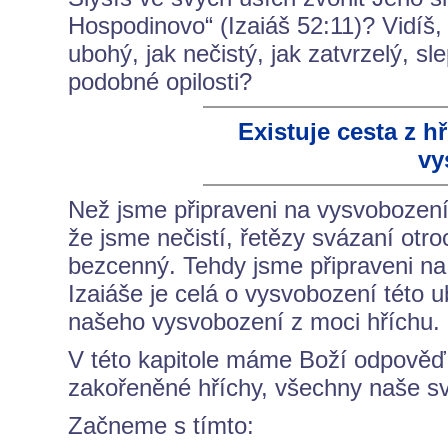
Hospodinovo“ (Izaiáš 52:11)? Vidíš, k
ubohý, jak nečistý, jak zatvrzelý, sl
podobné opilosti?
Existuje cesta z h
vy
Než jsme připraveni na vysvobození,
že jsme nečistí, řetězy svázaní otro
bezcenný. Tehdy jsme připraveni na 
Izaiáše je celá o vysvobození této 
našeho vysvobození z moci hříchu.
V této kapitole máme Boží odpověď
zakořeněné hříchy, všechny naše sv
Začneme s tímto: