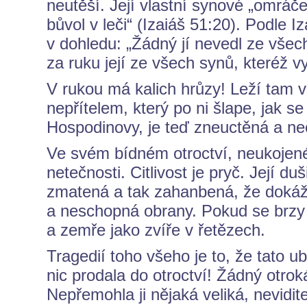
neutěší. Její vlastní synové „omráčen
bůvol v leči“ (Izaiáš 51:20). Podle
v dohledu: „Žádný jí nevedl ze všech
za ruku její ze všech synů, kteréž v
V rukou má kalich hrůzy! Leží tam 
nepřítelem, který po ni šlape, jak s
Hospodinovy, je teď zneuctěná a neč
Ve svém bídném otroctví, neukojen
netečnosti. Citlivost je pryč. Její du
zmatená a tak zahanbená, že dokáž
a neschopná obrany. Pokud se brzy
a zemře jako zvíře v řetězech.
Tragedií toho všeho je to, že tato 
nic prodala do otroctví! Žádný otrokář
Nepřemohla ji nějaká veliká, nevidi