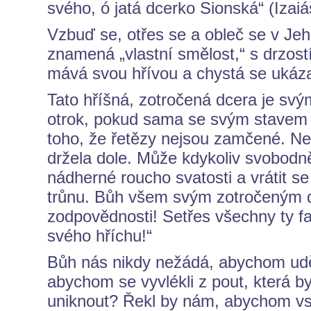
svého, ó jatá dcerko Sionská“ (Izaiá
Vzbuď se, otřes se a obleč se v Jeho 
znamená „vlastní smělost,“ s drzostí 
mává svou hřívou a chystá se ukáza
Tato hříšná, zotročená dcera je sv
otrok, pokud sama se svým stavem
toho, že řetězy nejsou zamčené. Nen
držela dole. Může kdykoliv svobodně
nádherné roucho svatosti a vrátit s
trůnu. Bůh všem svým zotročeným d
zodpovědnosti! Setřes všechny ty 
svého hříchu!“
Bůh nás nikdy nežádá, abychom udě
abychom se vyvlékli z pout, která 
uniknout? Řekl by nám, abychom vst