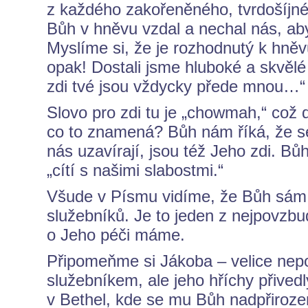
z každého zakořeněného, tvrdošíjné
Bůh v hněvu vzdal a nechal nás, ab
Myslíme si, že je rozhodnutý k hněv
opak! Dostali jsme hluboké a skvěl
zdi tvé jsou vždycky přede mnou…“
Slovo pro zdi tu je „chowmah,“ což
co to znamená? Bůh nám říká, že se 
nás uzavírají, jsou též Jeho zdi. Bů
„cítí s našimi slabostmi.“
Všude v Písmu vidíme, že Bůh sám 
služebníků. Je to jeden z nejpovzbud
o Jeho péči máme.
Připomeňme si Jákoba – velice nep
služebníkem, ale jeho hříchy přivedl
v Bethel, kde se mu Bůh nadpřirozeně