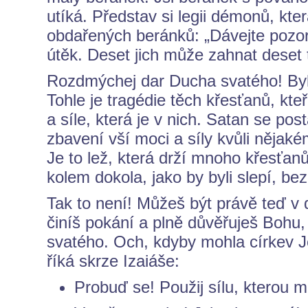
utíká. Představ si legii démonů, kte
obdařených beránků: „Dávejte pozor
útěk. Deset jich může zahnat deset t
Rozdmýchej dar Ducha svatého! Byl
Tohle je tragédie těch křesťanů, kteří
a síle, která je v nich. Satan se po
zbavení vší moci a síly kvůli nějak
Je to lež, která drží mnoho křesťanů 
kolem dokola, jako by byli slepí, be
Tak to není! Můžeš být právě teď v d
činíš pokání a plně důvěřuješ Bohu,
svatého. Och, kdyby mohla církev J
říká skrze Izaiáše:
Probuď se! Použij sílu, kterou m