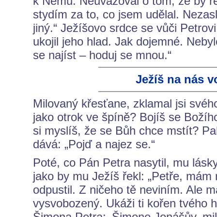
k Němu. Neuvažoval o tom, že by řekl
stydím za to, co jsem udělal. Nezas
jiný.“ Ježíšovo srdce se vůči Petrov
ukojil jeho hlad. Jak dojemné. Nebyl
se najíst – hoduj se mnou.“
Ježíš na nás v
Milovaný křesťane, zklamal jsi svého
jako otrok ve špíně? Bojíš se Božíh
si myslíš, že se Bůh chce mstít? Pa
dává: „Pojď a najez se.“
Poté, co Pán Petra nasytil, mu lásk
jako by mu Ježíš řekl: „Petře, mám 
odpustil. Z ničeho tě neviním. Ale 
vysvobozený. Ukáži ti kořen tvého hř
Šimona Petra: ‚Šimone Jonášův, milu