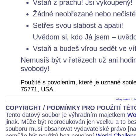
Vstaň z prachu! Jsi vykoupený!
Žádné neobřezané nebo nečisté
Setřes svou slabost a apatii!
Uvědom si, kdo Já jsem – uvědom
Vstaň a budeš vírou sedět ve ví
Nemusíš být v řetězech už ani hodin
svobody!
Použité s povolením, které je uznané spol
75771, USA.
Textový soubor
+
Hla
COPYRIGHT / PODMÍMKY PRO POUŽITÍ TÉ
Tento datový soubor je výhradním majetkem
Wo
jinak. Může být reprodukován jen vcelku a to be
souboru musí obsahovat vydavatelské právo [na
nemůže být použitý bez povolení
World Challen