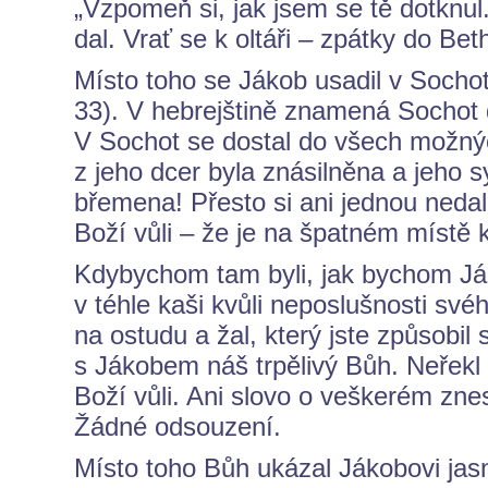
„Vzpomeň si, jak jsem se tě dotknul.
dal. Vrať se k oltáři – zpátky do Beth
Místo toho se Jákob usadil v Sochot
33). V hebrejštině znamená Sochot 
V Sochot se dostal do všech možnýc
z jeho dcer byla znásilněna a jeho 
břemena! Přesto si ani jednou nedal 
Boží vůli – že je na špatném místě k
Kdybychom tam byli, jak bychom Ják
v téhle kaši kvůli neposlušnosti své
na ostudu a žal, který jste způsobil 
s Jákobem náš trpělivý Bůh. Neřekl
Boží vůli. Ani slovo o veškerém zne
Žádné odsouzení.
Místo toho Bůh ukázal Jákobovi jas