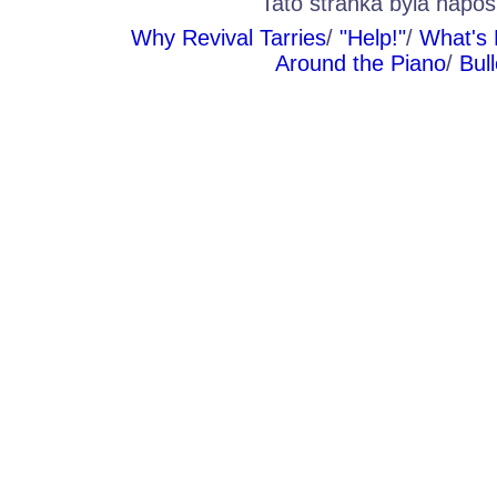
Tato stránka byla nap
Why Revival Tarries
/
"Help!"
/
What's 
Around the Piano
/
Bul