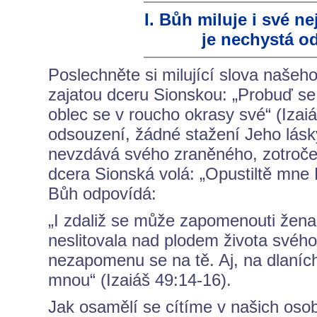
I. Bůh miluje i své n
je nechystá o
Poslechněte si milující slova našeh
zajatou dceru Sionskou: „Probuď se,
oblec se v roucho okrasy své“ (Izai
odsouzení, žádné stažení Jeho lásk
nevzdává svého zraněného, zotročen
dcera Sionská volá: „Opustiltě mn
Bůh odpovídá:
„I zdaliž se může zapomenouti žen
neslitovala nad plodem života svéh
nezapomenu se na tě. Aj, na dlaních
mnou“ (Izaiáš 49:14-16).
Jak osamělí se cítíme v našich osob