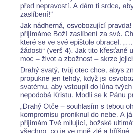
před nepravostí. A dám ti srdce, ab
zaslíbení!“
Jak nádherná, osvobozující pravda!
přijímáme Boží zaslíbení za své. Chv
které se ve své epištole obracel, „…
žádosti“ (verš 4). Jak tito křesťané
moc – život a zbožnost – skrze jejic
Drahý svatý, tvůj otec chce, abys zna
propukne jen tehdy, když jsi osvob
svatému, aby vstoupil do lůna tvých
nepodobá Kristu. Modli se k Pánu p
„Drahý Otče – souhlasím s tebou 
kompromisu proniknul do nebe. A já
přijímám Tvé milující, božské ulti
všechno, co je ve mně zlé a hříšné