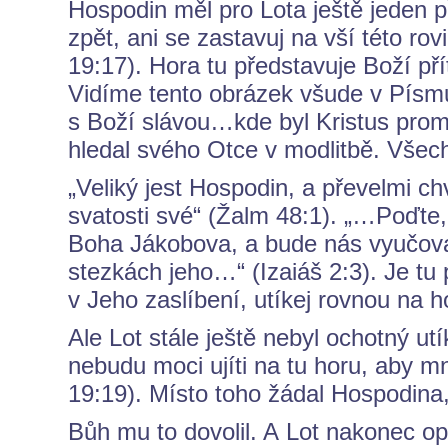
Hospodin měl pro Lota ještě jeden p
zpět, ani se zastavuj na vší této ro
19:17). Hora tu představuje Boží př
Vidíme tento obrázek všude v Písmu:
s Boží slávou…kde byl Kristus pro
hledal svého Otce v modlitbě. Všech
„Veliký jest Hospodin, a převelmi c
svatosti své“ (Žalm 48:1). „…Poďt
Boha Jákobova, a bude nás vyučova
stezkách jeho…“ (Izaiáš 2:3). Je tu
v Jeho zaslíbení, utíkej rovnou na h
Ale Lot stále ještě nebyl ochotný ut
nebudu moci ujíti na tu horu, aby m
19:19). Místo toho žádal Hospodina,
Bůh mu to dovolil. A Lot nakonec op