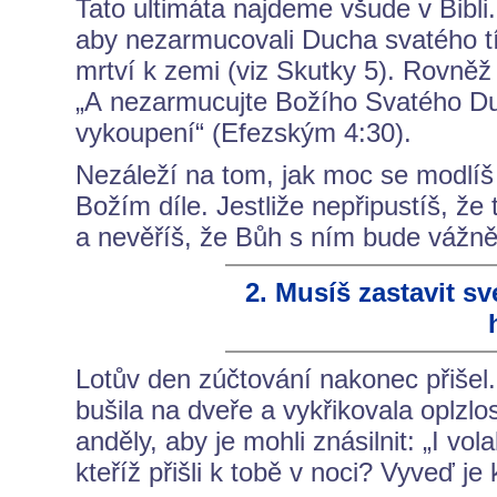
Tato ultimáta najdeme všude v Bibli.
aby nezarmucovali Ducha svatého tím
mrtví k zemi (viz Skutky 5). Rovně
„A nezarmucujte Božího Svatého Duch
vykoupení“ (Efezským 4:30).
Nezáleží na tom, jak moc se modlíš
Božím díle. Jestliže nepřipustíš, že
a nevěříš, že Bůh s ním bude vážně 
2. Musíš zastavit 
Lotův den zúčtování nakonec přišel.
bušila na dveře a vykřikovala oplzlos
anděly, aby je mohli znásilnit: „I vola
kteříž přišli k tobě v noci? Vyveď j