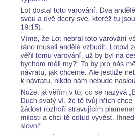
Lot dostal toto varování. Dva andělé
svou a dvě dcery své, kteréž tu js
19:15).
Víme, že Lot nebral toto varování vá
ráno museli andělé vzbudit. Lotovi 
věřil tomu varování, už by byl na ce
bychom měli my?“ To by pro nás měl
návratu, jak chceme. Ale jestliže ne
k návratu, nikdo nám nebude naslou
Nuže, já věřím v to, co se nazývá „B
Duch svatý ví, že tě tvůj hřích chce c
žádost rozhoří stravujícím plamenem
milosti a chci tě odtud vyvést. Ihn
slovo!“