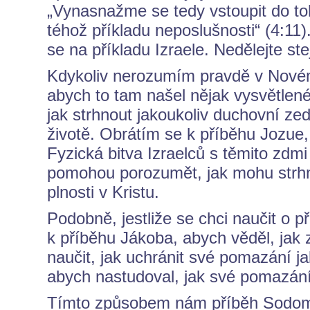
„Vynasnažme se tedy vstoupit do t
téhož příkladu neposlušnosti“ (4:11)
se na příkladu Izraele. Nedělejte ste
Kdykoliv nerozumím pravdě v Novém
abych to tam našel nějak vysvětlené
jak strhnout jakoukoliv duchovní z
životě. Obrátím se k příběhu Jozue, 
Fyzická bitva Izraelců s těmito zdmi
pomohou porozumět, jak mohu strhno
plnosti v Kristu.
Podobně, jestliže se chci naučit o p
k příběhu Jákoba, abych věděl, jak z
naučit, jak uchránit své pomazání j
abych nastudoval, jak své pomazání 
Tímto způsobem nám příběh Sodomy 