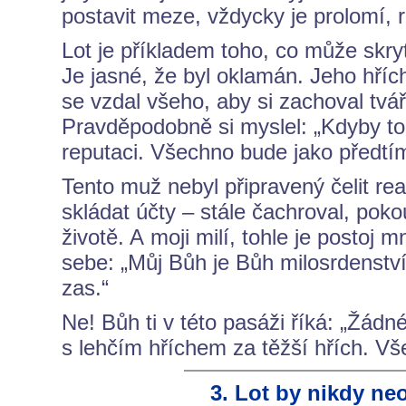
postavit meze, vždycky je prolomí, r
Lot je příkladem toho, co může skry
Je jasné, že byl oklamán. Jeho hříc
se vzdal všeho, aby si zachoval tvá
Pravděpodobně si myslel: „Kdyby to
reputaci. Všechno bude jako předtí
Tento muž nebyl připravený čelit re
skládat účty – stále čachroval, pok
životě. A moji milí, tohle je postoj
sebe: „Můj Bůh je Bůh milosrdenství
zas.“
Ne! Bůh ti v této pasáži říká: „Žád
s lehčím hříchem za těžší hřích. Vš
3. Lot by nikdy ne