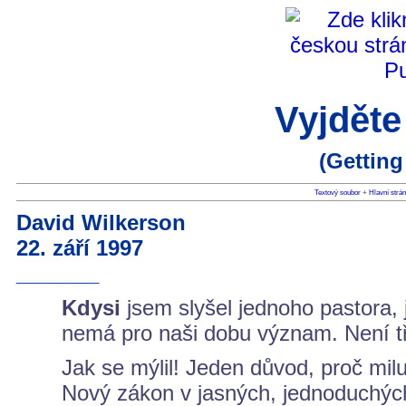
Vyjdět
(Getting
Textový soubor
+
Hlavní strá
David Wilkerson
22. září 1997
_______
Kdysi
jsem slyšel jednoho pastora,
nemá pro naši dobu význam. Není tře
Jak se mýlil! Jeden důvod, proč milu
Nový zákon v jasných, jednoduchých