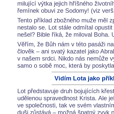
milující výtka jejich hříšného život
řemínek obuvi ze Sodomy! (viz verš
Tento příklad zbožného muže měl způ
nestalo se. Lot stále odmítal opusti
nešel? Bible říká, že miloval Boha. 
Věřím, že Bůh nám v této pasáži n
člověk – ani svatý kazatel jako Ab
v našem srdci. Nikdo nás nemůže v
samo o sobě moc, která by poskytla
Vidím Lota jako pří
Lot představuje druh bojujících křesť
udělenou spravedlnost Krista. Ale je
ve společnosti, tak ve svém vlastním
duši zůstává – možná špatný zvyk 