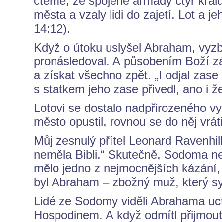
čteme, že spojené armády čtyř krá
města a vzaly lidi do zajetí. Lot a j
14:12).
Když o útoku uslyšel Abraham, vyzbr
pronásledoval. A působením Boží zá
a získat všechno zpět. „I odjal zase
s statkem jeho zase přivedl, ano i že
Lotovi se dostalo nadpřirozeného v
město opustil, rovnou se do něj vráti
Můj zesnulý přítel Leonard Ravenhil
neměla Bibli.“ Skutečně, Sodoma n
mělo jedno z nejmocnějších kázání,
byl Abraham – zbožný muž, který sy
Lidé ze Sodomy viděli Abrahama uctí
Hospodinem. A když odmítl přijmout