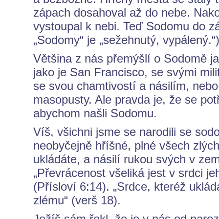
zápach dosahoval až do nebe. Nakon
vystoupal k nebi. Teď Sodomu do z
„Sodomy“ je „sežehnutý, vypálený.“
Většina z nás přemýšlí o Sodomě j
jako je San Francisco, se svými mi
se svou chamtivostí a násilím, ne
masopusty. Ale pravda je, že se pot
abychom našli Sodomu.
Víš, všichni jsme se narodili se so
neobyčejně hříšné, plné všech zlých 
ukládáte, a násilí rukou svých v zem
„Převrácenost všeliká jest v srdci je
(Přísloví 6:14). „Srdce, kteréž ukl
zlému“ (verš 18).
Ježíš sám řekl, že je v nás od naroz