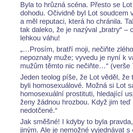
Byla to hrůzná scéna. Přesto se Lo
dohodu. Očividně byl Lot soudcem 
a měl reputaci, která ho chránila. T
tak daleko, že je nazýval „bratry“ –
lehkou váhu!
„…Prosím, bratří moji, nečiňte zléh
nepoznaly muže; vyvedu je nyní k vám
mužům těmto nic nečiňte…“ (verše 
Jeden teolog píše, že Lot věděl, že 
byli homosexuálové. Možná si Lot s
homosexuální prostituti, hledající u
ženy žádnou hrozbou. Když jim teď p
nedotčené.“
Jak směšné! I kdyby to byla pravda,
jiným. Ale je nemožné vyjednávat s 