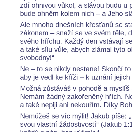
zdí ohnivou vůkol, a slávou budu u 
bude ohněm kolem nich – a Jeho slá
Ale mnoho dnešních křesťanů se stále
zákonem – snaží se ve svém těle, dá
svého hříchu. Každý den vstávají se 
a také sílu vůle, abych zlámal tyto
svobodný!“
Ne – to se nikdy nestane! Skončí to 
aby je vedl ke kříži – k uznání jejic
Možná zůstáváš v pohodě a myslíš s
Nemám žádný zakořeněný hřích. Nej
a také nepiji ani nekouřím. Díky Bo
Nemůžeš se víc mýlit! Jakub píše: 
svou vlastní žádostivostí“ (Jakub 1