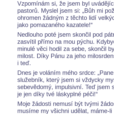
Vzpomínám si, že jsem byl uvádějíc
pastorů. Myslel jsem si: „Bůh mi po
ohromen žádným z těchto lidí velký
jako pomazaného kazatele!“
Nedlouho poté jsem skončil pod pát
zasvítil přímo na mou pýchu. Kdyb
minulé věci hodil za sebe, skončil b
milost. Díky Pánu za jeho milosrdens
i teď.
Dnes je voláním mého srdce: „Pane
služebník, který jsem si vždycky my
sebevědomý, impulsivní. Teď jsem 
je jen díky tvé láskyplné péči!“
Moje žádosti nemusí být tvými žádostm
musíme my všichni udělat, máme-li