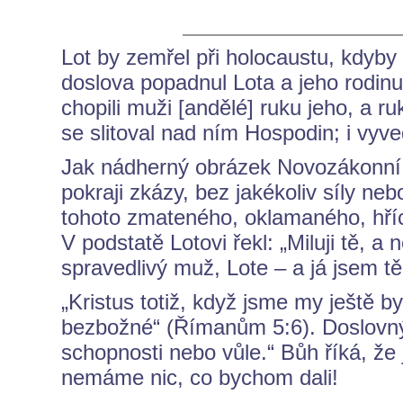
Lot by zemřel při holocaustu, kdyb
doslova popadnul Lota a jeho rodinu
chopili muži [andělé] ruku jeho, a r
se slitoval nad ním Hospodin; i vyved
Jak nádherný obrázek Novozákonní m
pokraji zkázy, bez jakékoliv síly ne
tohoto zmateného, oklamaného, hř
V podstatě Lotovi řekl: „Miluji tě, 
spravedlivý muž, Lote – a já jsem tě
„Kristus totiž, když jsme my ještě b
bezbožné“ (Římanům 5:6). Doslovný
schopnosti nebo vůle.“ Bůh říká, že
nemáme nic, co bychom dali!