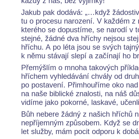
každý z nás, bez výjimky!
Jakub pak dodává: „…když žádostivo
tu o procesu narození. V každém z n
kterého se dopustíme, se narodí v t
stejné, žádné dva hříchy nejsou stej
hříchu. A po léta jsou se svých ta
k němu stávají slepí a začínají ho b
Přemýšlím o mnoha takových příklad
hříchem vyhledávání chvály od dru
po postavení. Přimhouříme oko nad
na naše biblické znalosti, na náš d
vidíme jako pokorné, laskavé, učenl
Bůh nebere žádný z našich hříchů n
nepříjemným způsobem. Když se dn
let služby, mám pocit odporu k dob