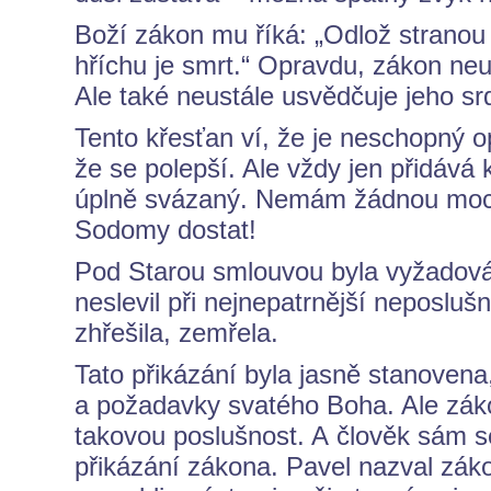
Boží zákon mu říká: „Odlož strano
hříchu je smrt.“ Opravdu, zákon neu
Ale také neustále usvědčuje jeho sr
Tento křesťan ví, že je neschopný op
že se polepší. Ale vždy jen přidává
úplně svázaný. Nemám žádnou moc,
Sodomy dostat!
Pod Starou smlouvou byla vyžadová
neslevil při nejnepatrnější neposluš
zhřešila, zemřela.
Tato přikázání byla jasně stanovena
a požadavky svatého Boha. Ale zákon
takovou poslušnost. A člověk sám 
přikázání zákona. Pavel nazval zák