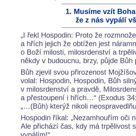
1. Musíme vzít Boha 
že z nás vypálí 
„I řekl Hospodin: Proto že rozmnož
a hřích jejich že obtížen jest náram
o Boží milosti, milosrdenství a trpěl
někdy v budoucnu, brzy, půjde Bůh 
Bůh zjevil svou přirozenost Mojžíšov
volal: Hospodin, Hospodin, Bůh silný,
v milosrdenství a pravdě, Milosrden
a přestoupení i hřích…“ (Exodus 34
„…(Bůh) kterýž nikoli neospravedlňu
Hospodin říkal: „Nezamhouřím oči na
Ale přichází čas, kdy má trpělivos
vypálím!“