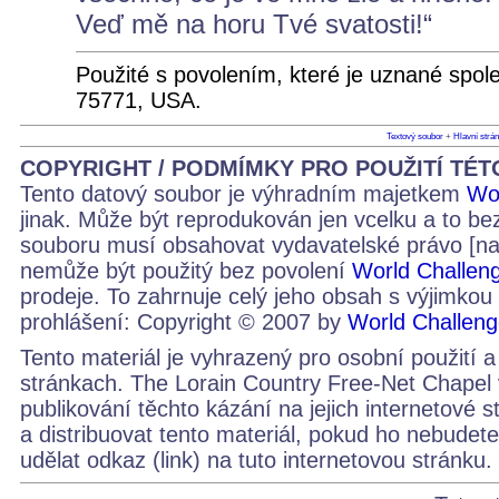
Veď mě na horu Tvé svatosti!“
Použité s povolením, které je uznané spol
75771, USA.
Textový soubor
+
Hlavní strá
COPYRIGHT / PODMÍMKY PRO POUŽITÍ TÉ
Tento datový soubor je výhradním majetkem
Wo
jinak. Může být reprodukován jen vcelku a to be
souboru musí obsahovat vydavatelské právo [na
nemůže být použitý bez povolení
World Challen
prodeje. To zahrnuje celý jeho obsah s výjimkou 
prohlášení: Copyright © 2007 by
World Challen
Tento materiál je vyhrazený pro osobní použití a
stránkach. The Lorain Country Free-Net Chapel 
publikování těchto kázání na jejich internetové 
a distribuovat tento materiál, pokud ho nebudet
udělat odkaz (link) na tuto internetovou stránku.