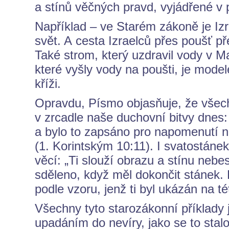
a stínů věčných pravd, vyjádřené v p
Například – ve Starém zákoně je Iz
svět. A cesta Izraelců přes poušť př
Také strom, který uzdravil vody v M
které vyšly vody na poušti, je mode
kříži.
Opravdu, Písmo objasňuje, že všechn
v zrcadle naše duchovní bitvy dnes:
a bylo to zapsáno pro napomenutí 
(1. Korintským 10:11). I svatostáne
věcí: „Ti slouží obrazu a stínu nebe
sděleno, když měl dokončit stánek.
podle vzoru, jenž ti byl ukázán na t
Všechny tyto starozákonní příklady 
upadáním do nevíry, jako se to stalo