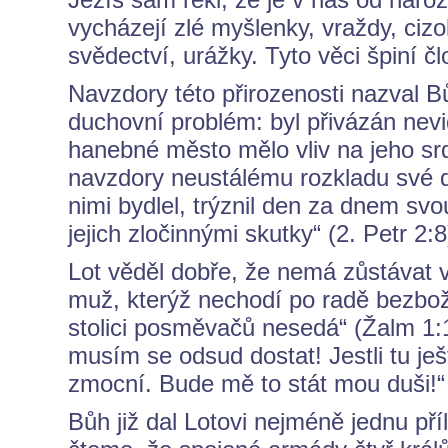
vycházejí zlé myšlenky, vraždy, cizo
svědectví, urážky. Tyto věci špiní 
Navzdory této přirozenosti nazval B
duchovní problém: byl přivázán ne
hanebné město mělo vliv na jeho srd
navzdory neustálému rozkladu své 
nimi bydlel, trýznil den za dnem svou
jejich zločinnými skutky“ (2. Petr 2:8
Lot věděl dobře, že nemá zůstávat 
muž, kterýž nechodí po radě bezbožn
stolici posměvačů nesedá“ (Žalm 1:1
musím se odsud dostat! Jestli tu ješ
zmocní. Bude mě to stát mou duši!“ A
Bůh již dal Lotovi nejméně jednu příl