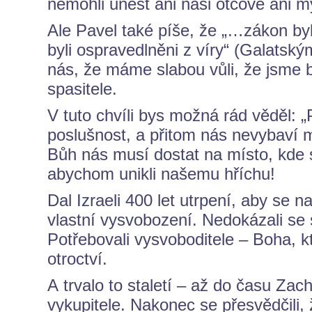
nemohli unést ani naši otcové ani m
Ale Pavel také píše, že „…zákon b
byli ospravedlněni z víry“ (Galatsk
nás, že máme slabou vůli, že jsme 
spasitele.
V tuto chvíli bys možná rád věděl: 
poslušnost, a přitom nás nevybaví mo
Bůh nás musí dostat na místo, kd
abychom unikli našemu hříchu!
Dal Izraeli 400 let utrpení, aby se n
vlastní vysvobození. Nedokázali se s
Potřebovali vysvoboditele – Boha, k
otroctví.
A trvalo to staletí – až do času Zac
vykupitele. Nakonec se přesvědčili, 