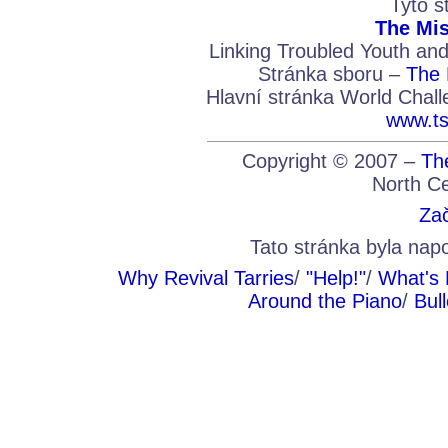
Tyto s
The Mis
Linking Troubled Youth an
Stránka sboru –
The 
Hlavní stránka World Chall
www.ts
Copyright © 2007 –
Th
North Ce
Zač
Tato stránka byla na
Why Revival Tarries
/
"Help!"
/
What's 
Around the Piano
/
Bul