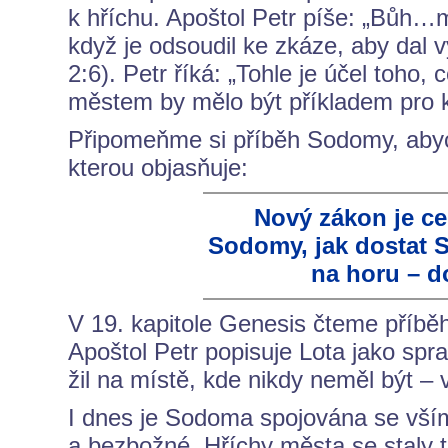
k hříchu. Apoštol Petr píše: „Bůh…
když je odsoudil ke zkáze, aby dal
2:6). Petr říká: „Tohle je účel toho
městem by mělo být příkladem pro 
Připomeňme si příběh Sodomy, aby
kterou objasňuje:
Nový zákon je cel
Sodomy, jak dostat S
na horu – d
V 19. kapitole Genesis čteme příb
Apoštol Petr popisuje Lota jako spra
žil na místě, kde nikdy neměl být –
I dnes je Sodoma spojována se vším, 
a bezbožné. Hříchy města se staly 