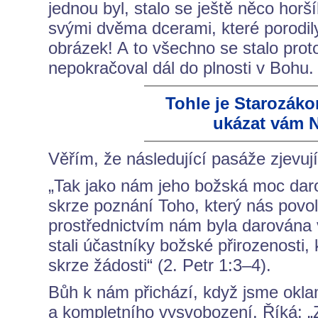
jednou byl, stalo se ještě něco hor
svými dvěma dcerami, které porodily
obrázek! A to všechno se stalo prot
nepokračoval dál do plnosti v Bohu.
Tohle je Starozáko
ukázat vám 
Věřím, že následující pasáže zjevu
„Tak jako nám jeho božská moc darov
skrze poznání Toho, který nás povola
prostřednictvím nám byla darována v
stali účastníky božské přirozenosti, 
skrze žádosti“ (2. Petr 1:3–4).
Bůh k nám přichází, když jsme okla
a kompletního vysvobození. Říká: „