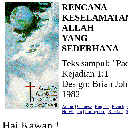
RENCANA
KESELAMATA
ALLAH
YANG
SEDERHANA
Teks sampul: "Pad
Kejadian 1:1
Design: Brian Joh
1982
Arabic
|
Chinese
|
English
|
French
|
Norwegian
|
Portuguese
|
Russian
|
S
Hai Kawan !