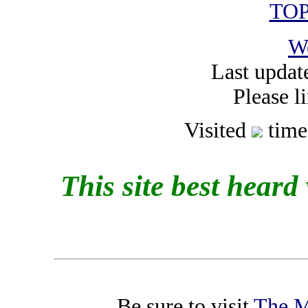
TOP
W
Last updat
Please li
Visited
times
This site best heard w
Be sure to visit
The M