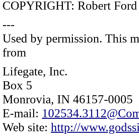
COPYRIGHT: Robert Ford Po
---
Used by permission. This me
from
Lifegate, Inc.
Box 5
Monrovia, IN 46157-0005
E-mail:
102534.3112@Co
Web site:
http://www.godss