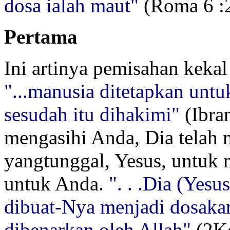
dosa ialah maut"
(Roma 6 :2
Pertama
Ini artinya pemisahan kekal
"...manusia ditetapkan untu
sesudah itu dihakimi"
(Ibran
mengasihi Anda, Dia telah
yangtunggal, Yesus, untuk
untuk Anda.
". . .Dia (Yesu
dibuat-Nya menjadi dosakar
dibenarkan oleh Allah"
(2Ko