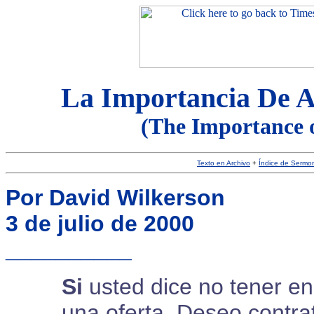
La Importancia De 
(The Importance 
Texto en Archivo
+
Índice de Sermo
Por David Wilkerson
3 de julio de 2000
__________
Si
usted dice no tener e
una oferta. Deseo contrat