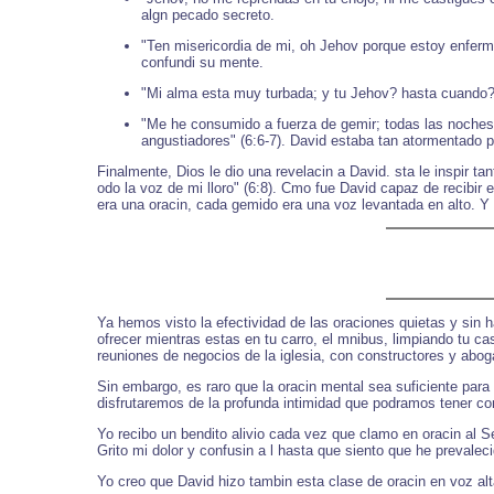
algn pecado secreto.
"Ten misericordia de mi, oh Jehov porque estoy enferm
confundi su mente.
"Mi alma esta muy turbada; y tu Jehov? hasta cuando?"
"Me he consumido a fuerza de gemir; todas las noches 
angustiadores" (6:6-7). David estaba tan atormentado po
Finalmente, Dios le dio una revelacin a David. sta le inspir
odo la voz de mi lloro" (6:8). Cmo fue David capaz de recibir 
era una oracin, cada gemido era una voz levantada en alto. Y n
Ya hemos visto la efectividad de las oraciones quietas y sin h
ofrecer mientras estas en tu carro, el mnibus, limpiando tu ca
reuniones de negocios de la iglesia, con constructores y abo
Sin embargo, es raro que la oracin mental sea suficiente para
disfrutaremos de la profunda intimidad que podramos tener con
Yo recibo un bendito alivio cada vez que clamo en oracin al 
Grito mi dolor y confusin a l hasta que siento que he prevalec
Yo creo que David hizo tambin esta clase de oracin en voz alt