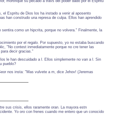
or, mortifique su pecado a travs del poder dado por el Espritu
el Espritu de Dios los ha instado a venir al aposento
as han construdo una represa de culpa. Ellos han aprendido
 sentira como un hipcrita, porque no volvera." Finalmente, la
nocimiento por el regalo. Por supuesto, yo no estaba buscando
lic, "No contest inmediatamente porque no cre tener las
para decir gracias."
os le han descuidado a l. Ellos simplemente no van a l. Sin
su pueblo?
 Seor nos insta: "Mas vulvete a m, dice Jehov! (Jeremas
re sus crisis, ellos raramente oran. La mayora estn
ccidente. Yo oro con frenes cuando me entero que un conocido