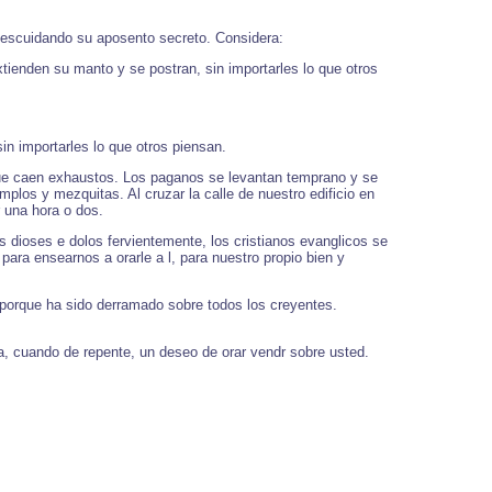
n descuidando su aposento secreto. Considera:
tienden su manto y se postran, sin importarles lo que otros
in importarles lo que otros piensan.
que caen exhaustos. Los paganos se levantan temprano y se
plos y mezquitas. Al cruzar la calle de nuestro edificio en
 una hora o dos.
 dioses e dolos fervientemente, los cristianos evanglicos se
ara ensearnos a orarle a l, para nuestro propio bien y
, porque ha sido derramado sobre todos los creyentes.
a, cuando de repente, un deseo de orar vendr sobre usted.