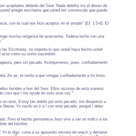
ser aceptados delante del Seor. Nada debilita ms el deseo de
 usted arregle eso-hasta que usted est convencido que puede
cia, con la cual nos hizo aceptos en el amado" (Ef. 1:5-6). El
ro tengo mucha vergenza de acercarme. Todava lucho con una
."
 las Escrituras, no importa lo que usted haya hecho-usted
e l acta como su sumo sacerdote.
ejanza, pero sin pecado. Acerqumonos, pues, confiadamente
eta. An as, te invito a que vengas confiadamente a mi trono.
llos tienden a huir del Seor. Ellos razonan de esta manera:
No creo que l me ayude en esto esta vez."
 en esto. Estoy tan dolido por este pecado, me desprecio a
berar. Yo vacilo en ir a l con este pecado, porque l debe
ado. Pero el hecho permanece-Jess vino a ser un mdico a los
rdote del hombre.
 Yo le digo: corra a su aposento secreto de oracin y derrame