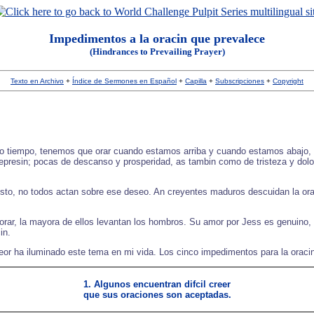
Impedimentos a la oracin que prevalece
(Hindrances to Prevailing Prayer)
Texto en Archivo
+
Índice de Sermones en Español
+
Capilla
+
Subscripciones
+
Copyright
 todo tiempo, tenemos que orar cuando estamos arriba y cuando estamos abajo
resin; pocas de descanso y prosperidad, as tambin como de tristeza y dolor.
esto, no todos actan sobre ese deseo. An creyentes maduros descuidan la orac
 orar, la mayora de ellos levantan los hombros. Su amor por Jess es genuino,
in.
eor ha iluminado este tema en mi vida. Los cinco impedimentos para la oraci
1. Algunos encuentran difcil creer
que sus oraciones son aceptadas.