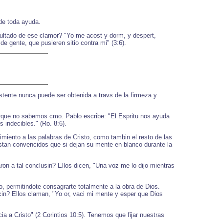
de toda ayuda.
sultado de ese clamor? "Yo me acost y dorm, y despert,
de gente, que pusieren sitio contra mi" (3:6).
istente nunca puede ser obtenida a travs de la firmeza y
orque no sabemos cmo. Pablo escribe: "El Espritu nos ayuda
indecibles." (Ro. 8:6).
miento a las palabras de Cristo, como tambin el resto de las
Estan convencidos que si dejan su mente en blanco durante la
ron a tal conclusin? Ellos dicen, "Una voz me lo dijo mientras
, permitindote consagrarte totalmente a la obra de Dios.
cin? Ellos claman, "Yo or, vaci mi mente y esper que Dios
 a Cristo" (2 Corintios 10:5). Tenemos que fijar nuestras