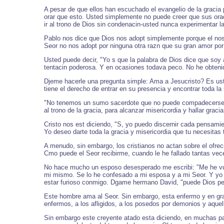
A pesar de que ellos han escuchado el evangelio de la gracia
orar que esto. Usted simplemente no puede creer que sus ora
ir al trono de Dios sin condenacin-usted nunca experimentar l
Pablo nos dice que Dios nos adopt simplemente porque el nos a
Seor no nos adopt por ninguna otra razn que su gran amor por
Usted puede decir, "Yo s que la palabra de Dios dice que soy
tentacin poderosa. Y en ocasiones todava peco. No he obtenido
Djeme hacerle una pregunta simple: Ama a Jesucristo? Es uste
tiene el derecho de entrar en su presencia y encontrar toda l
"No tenemos un sumo sacerdote que no puede compadecerse d
al trono de la gracia, para alcanzar misericordia y hallar graci
Cristo nos est diciendo, "S, yo puedo discernir cada pensamie
Yo deseo darte toda la gracia y misericordia que tu necesita
A menudo, sin embargo, los cristianos no actan sobre el ofrec
Cmo puede el Seor recibirme, cuando le he fallado tantas ve
No hace mucho un esposo desesperado me escribi: "Me he vue
mi mismo. Se lo he confesado a mi esposa y a mi Seor. Y yo 
estar furioso conmigo. Dgame hermano David, "puede Dios p
Este hombre ama al Seor. Sin embargo, esta enfermo y en gra
enfermos, a los afligidos, a los posedos por demonios y aquell
Sin embargo este creyente atado esta diciendo, en muchas pal