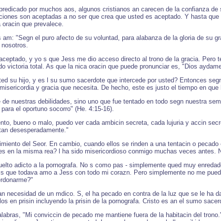
 predicado por muchos aos, algunos cristianos an carecen de la confianza de 
ciones son aceptadas a no ser que crea que usted es aceptado. Y hasta que
a oracin que prevalece.
m: "Segn el puro afecto de su voluntad, para alabanza de la gloria de su gra
 nosotros.
 aceptado, y yo s que Jess me dio acceso directo al trono de la gracia. Pe
 victoria total. As que la nica oracin que puede pronunciar es, "Dios aydame
d su hijo, y es l su sumo sacerdote que intercede por usted? Entonces segn
a misericordia y gracia que necesita. De hecho, este es justo el tiempo en qu
e nuestras debilidades, sino uno que fue tentado en todo segn nuestra sem
a para el oportuno socorro" (He. 4:15-16).
nto, bueno o malo, puedo ver cada ambicin secreta, cada lujuria y accin secr
s tan desesperadamente."
imiento del Seor. En cambio, cuando ellos se rinden a una tentacin o pecado e
ces en la misma rea? l ha sido misericordioso conmigo muchas veces antes. 
lto adicto a la pornografa. No s como pas - simplemente qued muy enredado
s que todava amo a Jess con todo mi corazn. Pero simplemente no me puedo li
erdonarme?"
n necesidad de un mdico. S, el ha pecado en contra de la luz que se le ha d
os en prisin incluyendo la prisin de la pornografa. Cristo es an el sumo sace
abras, "Mi conviccin de pecado me mantiene fuera de la habitacin del trono."