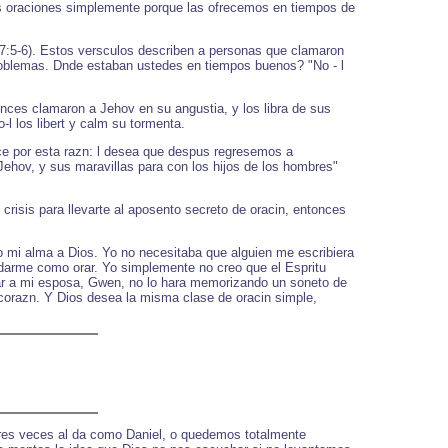
ras oraciones simplemente porque las ofrecemos en tiempos de
107:5-6). Estos versculos describen a personas que clamaron
roblemas. Dnde estaban ustedes en tiempos buenos? "No - l
onces clamaron a Jehov en su angustia, y los libra de sus
l los libert y calm su tormenta.
e por esta razn: l desea que despus regresemos a
 Jehov, y sus maravillas para con los hijos de los hombres"
crisis para llevarte al aposento secreto de oracin, entonces
 mi alma a Dios. Yo no necesitaba que alguien me escribiera
ordarme como orar. Yo simplemente no creo que el Espritu
dar a mi esposa, Gwen, no lo hara memorizando un soneto de
 corazn. Y Dios desea la misma clase de oracin simple,
es veces al da como Daniel, o quedemos totalmente