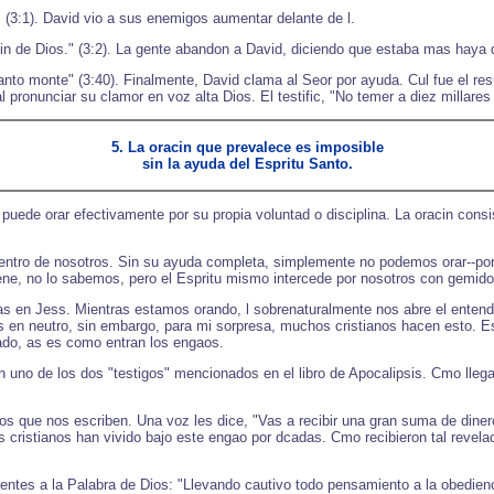
 (3:1). David vio a sus enemigos aumentar delante de l.
in de Dios." (3:2). La gente abandon a David, diciendo que estaba mas haya 
nto monte" (3:40). Finalmente, David clama al Seor por ayuda. Cul fue el re
pronunciar su clamor en voz alta Dios. El testific, "No temer a diez millares 
5. La oracin que prevalece es imposible
sin la ayuda del Espritu Santo.
e puede orar efectivamente por su propia voluntad o disciplina. La oracin cons
o dentro de nosotros. Sin su ayuda completa, simplemente no podemos orar--p
e, no lo sabemos, pero el Espritu mismo intercede por nosotros con gemidos 
s en Jess. Mientras estamos orando, l sobrenaturalmente nos abre el entendi
tes en neutro, sin embargo, para mi sorpresa, muchos cristianos hacen esto. 
ado, as es como entran los engaos.
n uno de los dos "testigos" mencionados en el libro de Apocalipsis. Cmo llega
s que nos escriben. Una voz les dice, "Vas a recibir una gran suma de dinero
 cristianos han vivido bajo este engao por dcadas. Cmo recibieron tal revela
tes a la Palabra de Dios: "Llevando cautivo todo pensamiento a la obediencia