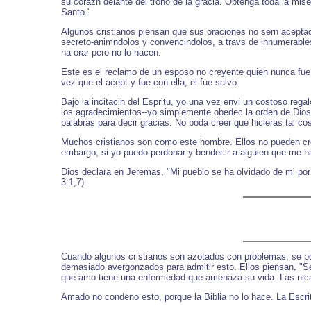
su corazn delante del trono de la gracia. Obtenga toda la mise
Santo."
Algunos cristianos piensan que sus oraciones no sern aceptad
secreto-animndolos y convencindolos, a travs de innumerable
ha orar pero no lo hacen.
Este es el reclamo de un esposo no creyente quien nunca fue a
vez que el acept y fue con ella, el fue salvo.
Bajo la incitacin del Espritu, yo una vez envi un costoso re
los agradecimientos--yo simplemente obedec la orden de Dios 
palabras para decir gracias. No poda creer que hicieras tal c
Muchos cristianos son como este hombre. Ellos no pueden cree
embargo, si yo puedo perdonar y bendecir a alguien que me ha
Dios declara en Jeremas, "Mi pueblo se ha olvidado de mi por
3:1,7).
Cuando algunos cristianos son azotados con problemas, se pos
demasiado avergonzados para admitir esto. Ellos piensan, "S
que amo tiene una enfermedad que amenaza su vida. Las nicas
Amado no condeno esto, porque la Biblia no lo hace. La Escri