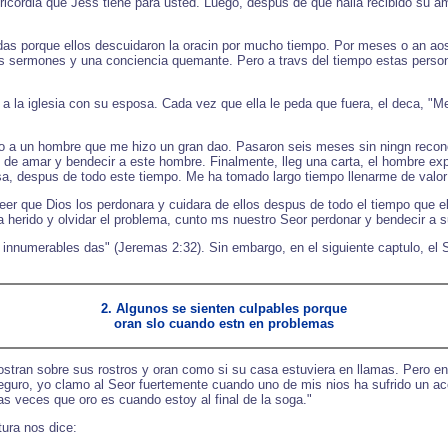
ricordia que Jess tiene para usted. Luego, despus de que halla recibido su am
as porque ellos descuidaron la oracin por mucho tiempo. Por meses o an aos, 
s sermones y una conciencia quemante. Pero a travs del tiempo estas person
 la iglesia con su esposa. Cada vez que ella le peda que fuera, el deca, "Me
galo a un hombre que me hizo un gran dao. Pasaron seis meses sin ningn reco
de amar y bendecir a este hombre. Finalmente, lleg una carta, el hombre exp
osa, despus de todo este tiempo. Me ha tomado largo tiempo llenarme de valor 
r que Dios los perdonara y cuidara de ellos despus de todo el tiempo que ell
 herido y olvidar el problema, cunto ms nuestro Seor perdonar y bendecir a 
 innumerables das" (Jeremas 2:32). Sin embargo, en el siguiente captulo, el
2. Algunos se sienten culpables porque
oran slo cuando estn en problemas
tran sobre sus rostros y oran como si su casa estuviera en llamas. Pero ent
eguro, yo clamo al Seor fuertemente cuando uno de mis nios ha sufrido un a
 veces que oro es cuando estoy al final de la soga."
tura nos dice: