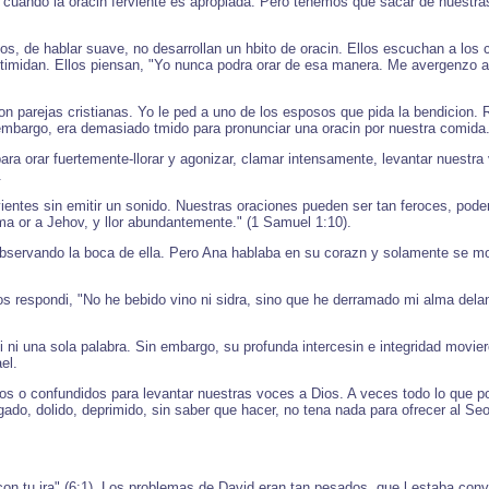
s cuando la oracin ferviente es apropiada. Pero tenemos que sacar de nuestr
os, de hablar suave, no desarrollan un hbito de oracin. Ellos escuchan a los
 intimidan. Ellos piensan, "Yo nunca podra orar de esa manera. Me avergenzo 
arejas cristianas. Yo le ped a uno de los esposos que pida la bendicion. Rp
embargo, era demasiado tmido para pronunciar una oracin por nuestra comida
ra orar fuertemente-llorar y agonizar, clamar intensamente, levantar nuestr
.
ntes sin emitir un sonido. Nuestras oraciones pueden ser tan feroces, poder
ma or a Jehov, y llor abundantemente." (1 Samuel 1:10).
observando la boca de ella. Pero Ana hablaba en su corazn y solamente se mov
s respondi, "No he bebido vino ni sidra, sino que he derramado mi alma delan
ni una sola palabra. Sin embargo, su profunda intercesin e integridad moviero
el.
o confundidos para levantar nuestras voces a Dios. A veces todo lo que pod
igado, dolido, deprimido, sin saber que hacer, no tena nada para ofrecer al S
on tu ira" (6:1). Los problemas de David eran tan pesados, que l estaba conv