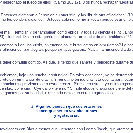
abr desechado el ruego de ellos" (Salmo 102:17). Dios nunca rechazar nuest
 Entonces clamaron a Jehov en su angustia, y los libr de sus aflicciones" (
ios no los conden, diciendo, "Ustedes solamente me invocan porque estn en p
l mal. Tiemblan y se tambalean como ebrios, y toda su ciencia es intil. Ent
9). Reprendi Dios a esta gente por clamar a l en medio de sus problemas? No-
amamos a l en una crisis, an cuando no le busquemos en otro tiempo? Lo hac
s aflicciones...se alegran, porque se apaciguaron...Alaban la misericordia de
 tener comunin contigo. As que, si tengo que sanarte y bendecirte durante tu 
problemas, bajo una prueba, confundido. En tales ocasiones, yo he derramado
ecreto con un manual de oracin. Y nunca he tenido una lista escrita para rec
 oraciones que vienen de nuestro corazn. Piense en esto-si yo quiero agra
ambio, yo le dira, "Oye cario - te amo." Simple elocuencia-porque viene del
n de gracias por su bondad, expresada desde un corazn agradecido.
3. Algunos piensan que sus oraciones
tienen que ser en voz alta, tristes
y agotadoras.
revalecern con Dios a menos que luchemos con l como Jacob, que oremos tr