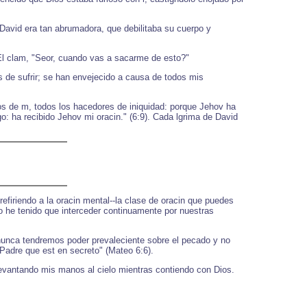
David era tan abrumadora, que debilitaba su cuerpo y
 El clam, "Seor, cuando vas a sacarme de esto?"
 de sufrir; se han envejecido a causa de todos mis
aos de m, todos los hacedores de iniquidad: porque Jehov ha
o: ha recibido Jehov mi oracin." (6:9). Cada lgrima de David
refiriendo a la oracin mental--la clase de oracin que puedes
(Yo he tenido que interceder continuamente por nuestras
, nunca tendremos poder prevaleciente sobre el pecado y no
 Padre que est en secreto" (Mateo 6:6).
levantando mis manos al cielo mientras contiendo con Dios.