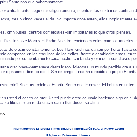
Espritu Santo nos gue soberanamente.
o espiritualmente ciego orar diligentemente, mientras los cristianos contina
ecca, tres o cinco veces al da. No importa dnde esten, ellos intrpidamente ex
es, omnibuses, centros comerciales--sin importarles lo que otros piensan.
en Dios te salve Mara y el Padre Nuestro, encienden velas para los muertos--s
ruedas de oracin constantemente. Los Hare Krishnas cantan por horas hasta 
do campanas en las esquinas de las calles, frente a establecimientos, en tem
aminando por su apartamento cada noche, cantando y orando a sus dioses por
star a oraciones--permanece descuidado. Mientras un mundo perdido ora a sus
r o pasamos tiempo con l. Sin embargo, l nos ha ofrecido su propio Espritu p
nsistente? Si es as, pdale al Espritu Santo que le ensee. El habita en usted
r en usted el deseo de orar. Usted puede estar ocupado haciendo algo en el d
a se liberar--y un ro de oracin santa fluir desde su alma.
USA.
Información de la Iglesia Times Square
|
Información para el Nuevo Lector
Página en Diferentes Idiomas