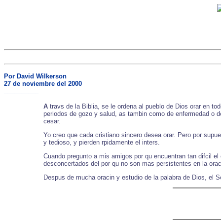
Por David Wilkerson
27 de noviembre del 2000
__________
A
travs de la Biblia, se le ordena al pueblo de Dios orar en
periodos de gozo y salud, as tambin como de enfermedad o dep
cesar.
Yo creo que cada cristiano sincero desea orar. Pero por supu
y tedioso, y pierden rpidamente el inters.
Cuando pregunto a mis amigos por qu encuentran tan difcil el
desconcertados del por qu no son mas persistentes en la orac
Despus de mucha oracin y estudio de la palabra de Dios, el S