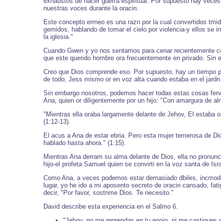
exhaustos de hacer guerra espiritual. Por supuesto hay vece
nuestras voces durante la oracin.
Este concepto errneo es una razn por la cual convertidos tmid
gemidos, hablando de tomar el cielo por violencia-y ellos se
la iglesia."
Cuando Gwen y yo nos sentamos para cenar recientemente con p
que este querido hombre ora frecuentemente en privado. Sin 
Creo que Dios comprende eso. Por supuesto, hay un tiempo pa
de todo, Jess mismo or en voz alta cuando estaba en el jardn
Sin embargo nosotros, podemos hacer todas estas cosas fervie
Ana, quien or diligentemente por un hijo: "Con amargura de al
"Mientras ella oraba largamente delante de Jehov, El estaba 
(1:12-13).
El acus a Ana de estar ebria. Pero esta mujer temerosa de Dio
hablado hasta ahora." (1:15).
Mientras Ana derram su alma delante de Dios, ella no pronunci 
hijo-el profeta Samuel quien se convirti en la voz santa de Isra
Como Ana, a veces podemos estar demasiado dbiles, incmodos 
lugar, yo he ido a mi aposento secreto de oracin cansado, fat
decir, "Por favor, sostnme Dios. Te necesito."
David describe esta experiencia en el Salmo 6.
"Jehov, no me reprendas en tu enojo, ni me castigues c