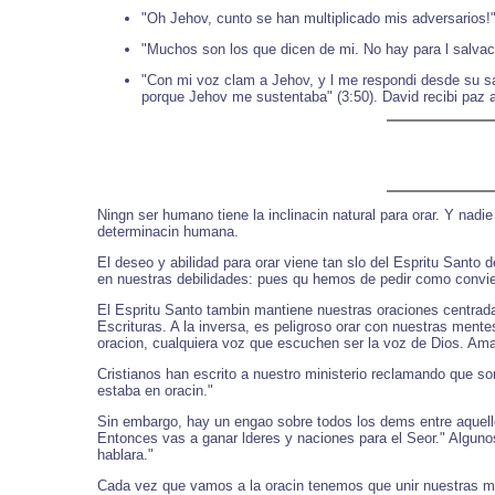
"Oh Jehov, cunto se han multiplicado mis adversarios!"
"Muchos son los que dicen de mi. No hay para l salvac
"Con mi voz clam a Jehov, y l me respondi desde su sa
porque Jehov me sustentaba" (3:50). David recibi paz al 
Ningn ser humano tiene la inclinacin natural para orar. Y nadi
determinacin humana.
El deseo y abilidad para orar viene tan slo del Espritu Sant
en nuestras debilidades: pues qu hemos de pedir como convien
El Espritu Santo tambin mantiene nuestras oraciones centrada
Escrituras. A la inversa, es peligroso orar con nuestras men
oracion, cualquiera voz que escuchen ser la voz de Dios. Am
Cristianos han escrito a nuestro ministerio reclamando que so
estaba en oracin."
Sin embargo, hay un engao sobre todos los dems entre aquello
Entonces vas a ganar lderes y naciones para el Seor." Algunos
hablara."
Cada vez que vamos a la oracin tenemos que unir nuestras men