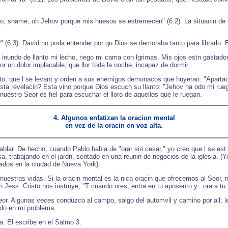
o; sname, oh Jehov porque mis huesos se estremecen" (6:2). La situacin de 
 (6:3). David no poda entender por qu Dios se demoraba tanto para librarlo.
inundo de llanto mi lecho, riego mi cama con lgrimas. Mis ojos estn gastados
r un dolor implacable, que llor toda la noche, incapaz de dormir.
 tanto, que l se levant y orden a sus enemigos demonacos que huyeran: "Apart
esta revelacin? Esta vino porque Dios escuch su llanto: "Jehov ha odo mi rueg
uestro Seor es fiel para escuchar el lloro de aquellos que le ruegan.
4. Algunos enfatizan la oracion mental
en vez de la oracin en voz alta.
ablar. De hecho, cuando Pablo habla de "orar sin cesar," yo creo que l se est 
sa, trabajando en el jardn, sentado en una reunin de negocios de la iglesia. 
gados en la ciudad de Nueva York).
 nuestras vidas. Si la oracin mental es la nica oracin que ofrecemos al Seor
 Jess. Cristo nos instruye, "T cuando ores, entra en tu aposento y...ora a tu
Seor. Algunas veces conduzco al campo, salgo del automvil y camino por all; 
ido en mi problema.
a. El escribe en el Salmo 3.