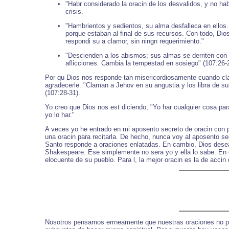
"Habr considerado la oracin de los desvalidos, y no h
crisis.
"Hambrientos y sedientos, su alma desfalleca en ellos.
porque estaban al final de sus recursos. Con todo, D
respondi su a clamor, sin ningn requerimiento."
"Descienden a los abismos; sus almas se derriten con e
aflicciones. Cambia la tempestad en sosiego" (107:26-2
Por qu Dios nos responde tan misericordiosamente cuando cl
agradecerle. "Claman a Jehov en su angustia y los libra de su
(107:28-31).
Yo creo que Dios nos est diciendo, "Yo har cualquier cosa para
yo lo har."
A veces yo he entrado en mi aposento secreto de oracin con 
una oracin para recitarla. De hecho, nunca voy al aposento s
Santo responde a oraciones enlatadas. En cambio, Dios desea
Shakespeare. Ese simplemente no sera yo y ella lo sabe. En c
elocuente de su pueblo. Para l, la mejor oracin es la de acci
Nosotros pensamos errneamente que nuestras oraciones no p