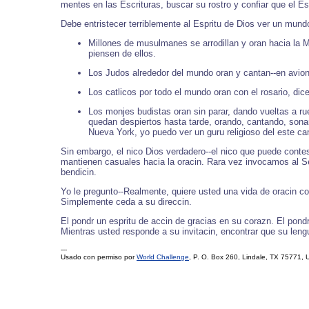
mentes en las Escrituras, buscar su rostro y confiar que el 
Debe entristecer terriblemente al Espritu de Dios ver un mund
Millones de musulmanes se arrodillan y oran hacia la M
piensen de ellos.
Los Judos alrededor del mundo oran y cantan--en avion
Los catlicos por todo el mundo oran con el rosario, dic
Los monjes budistas oran sin parar, dando vueltas a 
quedan despiertos hasta tarde, orando, cantando, sonan
Nueva York, yo puedo ver un guru religioso del este c
Sin embargo, el nico Dios verdadero--el nico que puede conte
mantienen casuales hacia la oracin. Rara vez invocamos al Seo
bendicin.
Yo le pregunto--Realmente, quiere usted una vida de oracin co
Simplemente ceda a su direccin.
El pondr un espritu de accin de gracias en su corazn. El pond
Mientras usted responde a su invitacin, encontrar que su lengu
---
Usado con permiso por
World Challenge
, P. O. Box 260, Lindale, TX 75771, 