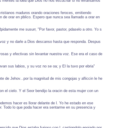
as mentes la idea que Dios no nos escuchar si no levantamos
 cristianos maduros orando oraciones feroces, emitiendo
an de orar en pblico. Espero que nunca sea llamado a orar en
idamente me susurr, "Por favor, pastor, pdaselo a otro. Yo s
.
a voz y no darle a Dios descanso hasta que responda. Despus
osas y efectivas sin levantar nuestra voz. Ese era el caso de
an sus labios, y su voz no se oa; y El la tuvo por ebria"
te de Jehov...por la magnitud de mis congojas y afliccin le he
n el cielo. Y el Seor bendijo la oracin de esta mujer con un
emos hacer es llorar delante de l. Yo he estado en ese
eor. Todo lo que poda hacer era sentarme en su presencia y
encido que Dios estaba furioso con l, castigndolo enojado por