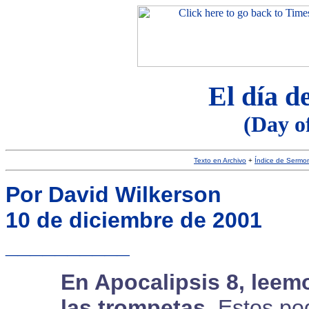
El día d
(Day o
Texto en Archivo
+
Índice de Sermo
Por David Wilkerson
10 de diciembre de 2001
__________
En Apocalipsis 8, leem
las trompetas.
Estos po