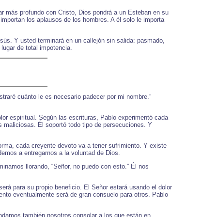
ar más profundo con Cristo, Dios pondrá a un Esteban en su
importan los aplausos de los hombres. A él solo le importa
ús. Y usted terminará en un callejón sin salida: pasmado,
 lugar de total impotencia.
ostraré cuánto le es necesario padecer por mi nombre.”
olor espiritual. Según las escrituras, Pablo experimentó cada
s maliciosas. Él soportó todo tipo de persecuciones. Y
orma, cada creyente devoto va a tener sufrimiento. Y existe
ndemos a entregarnos a la voluntad de Dios.
rminamos llorando, “Señor, no puedo con esto.” Él nos
será para su propio beneficio. El Señor estará usando el dolor
iento eventualmente será de gran consuelo para otros. Pablo
podamos también nosotros consolar a los que están en