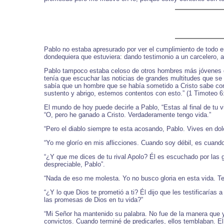
Pablo no estaba apresurado por ver el cumplimiento de todo en
dondequiera que estuviera: dando testimonio a un carcelero, a 
Pablo tampoco estaba celoso de otros hombres más jóvenes que
tenía que escuchar las noticias de grandes multitudes que se
sabía que un hombre que se había sometido a Cristo sabe co
sustento y abrigo, estemos contentos con esto.” (1 Timoteo 6:
El mundo de hoy puede decirle a Pablo, “Estas al final de tu 
“O, pero he ganado a Cristo. Verdaderamente tengo vida.”
“Pero el diablo siempre te esta acosando, Pablo. Vives en d
“Yo me glorío en mis aflicciones. Cuando soy débil, es cuando
“¿Y que me dices de tu rival Apolo? Él es escuchado por las 
despreciable, Pablo”.
“Nada de eso me molesta. Yo no busco gloria en esta vida. Te
“¿Y lo que Dios te prometió a ti? Él dijo que les testificaría
las promesas de Dios en tu vida?”
“Mi Señor ha mantenido su palabra. No fue de la manera que yo
convictos. Cuando terminé de predicarles, ellos temblaban. El