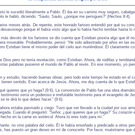
to le sucedió literalmente a Pablo. Él iba en su camino muy seguro, cabalg
elo le habló, diciendo: “Saulo, Saulo, ¿porque me persigues?” (Hechos 9:4).
arios meses atrás. De repente, este honrado fariseo entendió por qué su conc
desasosiego porque él había visto algo que lo había hecho temblar hasta lo
El más devoto de los fariseos se dio cuenta que Esteban poseía algo que él n
era miserable. Probablemente, pensó: “He sido adiestrado por años en las esc
Pero Esteban tiene el mismo poder del cielo aun muriéndose. Él claramente 
e Dios pero no tenía revelación, como Esteban. Ahora, de rodillas y tembland
estas palabras pusieron el mundo de Pablo al revés. En ese momento, yo piens
y estudio, haciendo buenas obras; pero todo este tiempo he estado en el ca
 tienen sentido. Eran acerca de Jesús. Ahora, me doy cuenta de lo que Esteb
ué quieres que yo haga? (9:6). La conversión de Pablo fue una obra dramática
Su testimonio sería un poderoso e irrefutable testimonio para el evangelio de 
 se te dirá lo que debes hacer.” (9:6).
 ahora estaba pasmado y ciego. Tuvo que ser llevado a la ciudad por sus ami
entregada. Cuando él preguntó: “Señor, ¿qué quieres que yo haga?” Su corazó
echo en la carne es estiércol. Ahora tú eres todo para mí.”
nte, no vino palabra del cielo. Él le había enseñado y predicado a otros per
, has puesto un gran deseo en mí de conocerte. Por favor, muéstrame que d