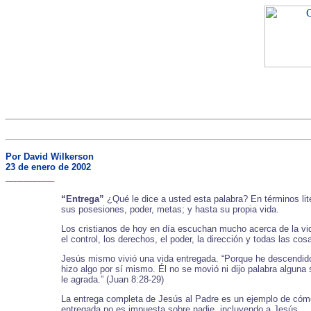
Por David Wilkerson
23 de enero de 2002
__________
“Entrega”
¿Qué le dice a usted esta palabra? En términos lite
sus posesiones, poder, metas; y hasta su propia vida.
Los cristianos de hoy en día escuchan mucho acerca de la vid
el control, los derechos, el poder, la dirección y todas las 
Jesús mismo vivió una vida entregada. “Porque he descendido d
hizo algo por sí mismo. Él no se movió ni dijo palabra algun
le agrada.” (Juan 8:28-29)
La entrega completa de Jesús al Padre es un ejemplo de cómo 
entregada no es impuesta sobre nadie, incluyendo a Jesús.