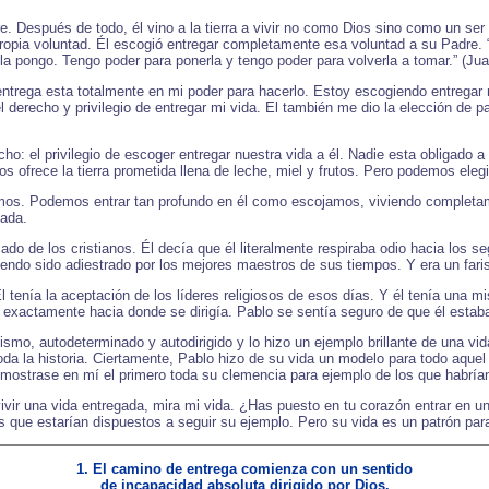
. Después de todo, él vino a la tierra a vivir no como Dios sino como un s
ropia voluntad. Él escogió entregar completamente esa voluntad a su Padre
la pongo. Tengo poder para ponerla y tengo poder para volverla a tomar.” (Jua
ntrega esta totalmente en mi poder para hacerlo. Estoy escogiendo entregar 
 derecho y privilegio de entregar mi vida. El también me dio la elección de pa
o: el privilegio de escoger entregar nuestra vida a él. Nadie esta obligado a
os ofrece la tierra prometida llena de leche, miel y frutos. Pero podemos elegi
os. Podemos entrar tan profundo en él como escojamos, viviendo completamen
gada.
cado de los cristianos. Él decía que él literalmente respiraba odio hacia los 
ndo sido adiestrado por los mejores maestros de sus tiempos. Y era un farise
Él tenía la aceptación de los líderes religiosos de esos días. Y él tenía una 
 exactamente hacia donde se dirigía. Pablo se sentía seguro de que él estaba
smo, autodeterminado y autodirigido y lo hizo un ejemplo brillante de una vi
toda la historia. Ciertamente, Pablo hizo de su vida un modelo para todo aque
o mostrase en mí el primero toda su clemencia para ejemplo de los que habrían
vivir una vida entregada, mira mi vida. ¿Has puesto en tu corazón entrar en 
os que estarían dispuestos a seguir su ejemplo. Pero su vida es un patrón par
1. El camino de entrega comienza con un sentido
de incapacidad absoluta dirigido por Dios.