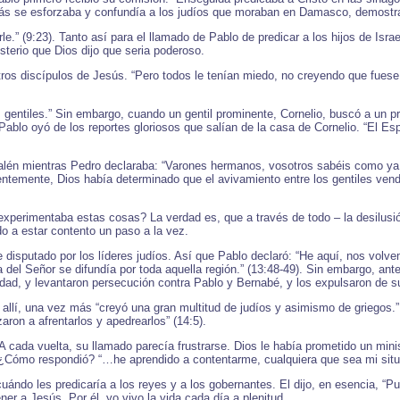
s se esforzaba y confundía a los judíos que moraban en Damasco, demostrand
.” (9:23). Tanto así para el llamado de Pablo de predicar a los hijos de Isr
terio que Dios dijo que seria poderoso.
tros discípulos de Jesús. “Pero todos le tenían miedo, no creyendo que fuese
gentiles.” Sin embargo, cuando un gentil prominente, Cornelio, buscó a un pr
ablo oyó de los reportes gloriosos que salían de la casa de Cornelio. “El Esp
alén mientras Pedro declaraba: “Varones hermanos, vosotros sabéis como ya
rentemente, Dios había determinado que el avivamiento entre los gentiles vend
xperimentaba estas cosas? La verdad es, que a través de todo – la desilusió
o a estar contento un paso a la vez.
disputado por los líderes judíos. Así que Pablo declaró: “He aquí, nos volvem
a del Señor se difundía por toda aquella región.” (13:48-49). Sin embargo, ante
udad, y levantaron persecución contra Pablo y Bernabé, y los expulsaron de su
llí, una vez más “creyó una gran multitud de judíos y asimismo de griegos.” 
aron a afrentarlos y apedrearlos” (14:5).
cada vuelta, su llamado parecía frustrarse. Dios le había prometido un minis
¿Cómo respondió? “…he aprendido a contentarme, cualquiera que sea mi situac
ándo les predicaría a los reyes y a los gobernantes. El dijo, en esencia, “P
r a Jesús. Por él, yo vivo la vida cada día a plenitud.