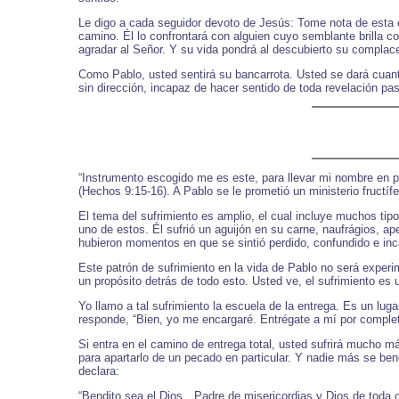
Le digo a cada seguidor devoto de Jesús: Tome nota de esta 
camino. Él lo confrontará con alguien cuyo semblante brilla c
agradar al Señor. Y su vida pondrá al descubierto su complac
Como Pablo, usted sentirá su bancarrota. Usted se dará cuan
sin dirección, incapaz de hacer sentido de toda revelación pasa
“Instrumento escogido me es este, para llevar mi nombre en pr
(Hechos 9:15-16). A Pablo se le prometió un ministerio fructífe
El tema del sufrimiento es amplio, el cual incluye muchos tipo
uno de estos. Él sufrió un aguijón en su carne, naufrágios, a
hubieron momentos en que se sintió perdido, confundido e in
Este patrón de sufrimiento en la vida de Pablo no será exper
un propósito detrás de todo esto. Usted ve, el sufrimiento es
Yo llamo a tal sufrimiento la escuela de la entrega. Es un lu
responde, “Bien, yo me encargaré. Entrégate a mí por complet
Si entra en el camino de entrega total, usted sufrirá mucho má
para apartarlo de un pecado en particular. Y nadie más se ben
declara:
“Bendito sea el Dios…Padre de misericordias y Dios de toda c