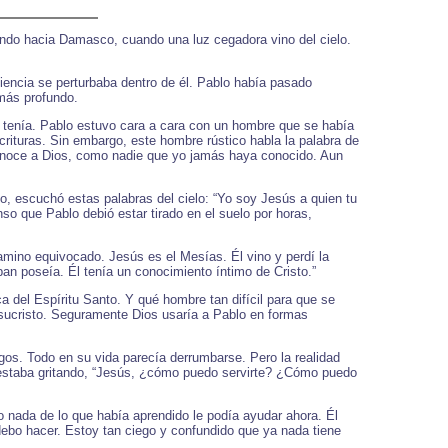
ando hacia Damasco, cuando una luz cegadora vino del cielo.
iencia se perturbaba dentro de él. Pablo había pasado
 más profundo.
o tenía. Pablo estuvo cara a cara con un hombre que se había
rituras. Sin embargo, este hombre rústico habla la palabra de
conoce a Dios, como nadie que yo jamás haya conocido. Aun
o, escuchó estas palabras del cielo: “Yo soy Jesús a quien tu
o que Pablo debió estar tirado en el suelo por horas,
mino equivocado. Jesús es el Mesías. Él vino y perdí la
an poseía. Él tenía un conocimiento íntimo de Cristo.”
 del Espíritu Santo. Y qué hombre tan difícil para que se
Jesucristo. Seguramente Dios usaría a Pablo en formas
gos. Todo en su vida parecía derrumbarse. Pero la realidad
n estaba gritando, “Jesús, ¿cómo puedo servirte? ¿Cómo puedo
o nada de lo que había aprendido le podía ayudar ahora. Él
ebo hacer. Estoy tan ciego y confundido que ya nada tiene