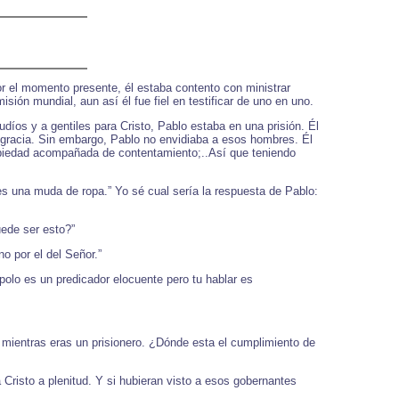
or el momento presente, él estaba contento con ministrar
sión mundial, aun así él fue fiel en testificar de uno en uno.
íos y a gentiles para Cristo, Pablo estaba en una prisión. Él
a gracia. Sin embargo, Pablo no envidiaba a esos hombres. Él
 piedad acompañada de contentamiento;..Así que teniendo
 es una muda de ropa.” Yo sé cual sería la respuesta de Pablo:
ede ser esto?”
o por el del Señor.”
olo es un predicador elocuente pero tu hablar es
ar mientras eras un prisionero. ¿Dónde esta el cumplimiento de
Cristo a plenitud. Y si hubieran visto a esos gobernantes