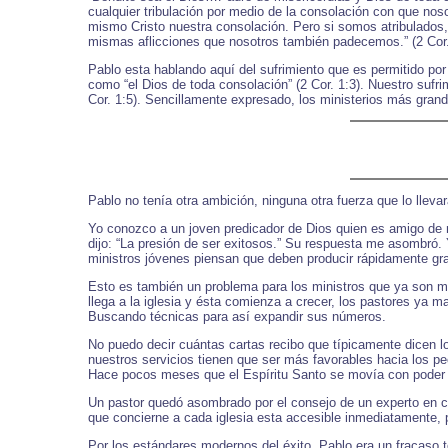
cualquier tribulación por medio de la consolación con que no
mismo Cristo nuestra consolación. Pero si somos atribulados, 
mismas aflicciones que nosotros también padecemos.” (2 Cor.
Pablo esta hablando aquí del sufrimiento que es permitido por
como “el Dios de toda consolación” (2 Cor. 1:3). Nuestro sufri
Cor. 1:5). Sencillamente expresado, los ministerios más gran
Pablo no tenía otra ambición, ninguna otra fuerza que lo llevara
Yo conozco a un joven predicador de Dios quien es amigo de 
dijo: “La presión de ser exitosos.” Su respuesta me asombró. 
ministros jóvenes piensan que deben producir rápidamente gra
Esto es también un problema para los ministros que ya son m
llega a la iglesia y ésta comienza a crecer, los pastores ya 
Buscando técnicas para así expandir sus números.
No puedo decir cuántas cartas recibo que típicamente dicen l
nuestros servicios tienen que ser más favorables hacia los p
Hace pocos meses que el Espíritu Santo se movía con poder aq
Un pastor quedó asombrado por el consejo de un experto en crec
que concierne a cada iglesia esta accesible inmediatamente, 
Por los estándares modernos del éxito, Pablo era un fracaso to