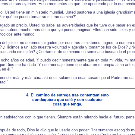
meros de sus oyentes. Hubo momentos en que fue apedreado por lo que predi
. Usted tiene un ministerio mundial. Usted pastorea a una iglesia grandísima
 ¿Por qué no puedo tomar su mismo camino?”
agado un precio. Usted no sabe las adversidades que he tuve que pasar en e
sufrido mucho más de lo que yo puedo imaginar. Ellos han sido fieles y dev
onocidos ante mundo.
 del juicio, no seremos juzgados por nuestros ministerios, logros, o numero 
 ¿Hicimos a un lado nuestra voluntad y agenda y tomamos los de Dios? ¿No
scando dirección? ¿Corríamos de seminario en seminario buscando el propós
ía ocho años de edad. Y puedo decir honestamente que en toda mi vida, mi m
que Dios me ha dado. Y ese mensaje tiene que obrar en mi propia alma antes 
 en él.”
prender más y más para así decir solamente esas cosas que el Padre me da. 
tad.”
4. El camino de entrega trae contentamiento
dondequiera que esté y con cualquier
cosa que tenga.
atisfechos con lo que tienen. Siempre están mirando hacia el futuro, pensando
pués de todo, Dios le dijo que lo usaría con poder: “Instrumento escogido me
ablo primero recibió su comisión: “Enseguida predicaba a Cristo en las sinagog