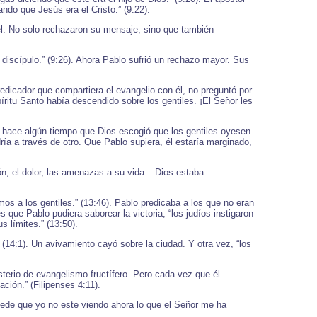
o que Jesús era el Cristo.” (9:22).
ael. No solo rechazaron su mensaje, sino que también
 discípulo.” (9:26). Ahora Pablo sufrió un rechazo mayor. Sus
edicador que compartiera el evangelio con él, no preguntó por
íritu Santo había descendido sobre los gentiles. ¡El Señor les
 hace algún tiempo que Dios escogió que los gentiles oyesen
ría a través de otro. Que Pablo supiera, él estaría marginado,
n, el dolor, las amenazas a su vida – Dios estaba
os a los gentiles.” (13:46). Pablo predicaba a los que no eran
s que Pablo pudiera saborear la victoria, “los judíos instigaron
s límites.” (13:50).
(14:1). Un avivamiento cayó sobre la ciudad. Y otra vez, “los
terio de evangelismo fructífero. Pero cada vez que él
ión.” (Filipenses 4:11).
uede que yo no este viendo ahora lo que el Señor me ha