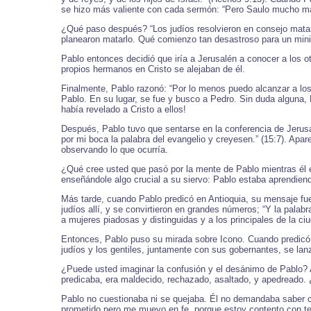
se hizo más valiente con cada sermón: “Pero Saulo mucho má
¿Qué paso después? “Los judíos resolvieron en consejo matarle
planearon matarlo. Qué comienzo tan desastroso para un minis
Pablo entonces decidió que iría a Jerusalén a conocer a los o
propios hermanos en Cristo se alejaban de él.
Finalmente, Pablo razonó: “Por lo menos puedo alcanzar a los 
Pablo. En su lugar, se fue y busco a Pedro. Sin duda alguna, P
había revelado a Cristo a ellos!
Después, Pablo tuvo que sentarse en la conferencia de Jerus
por mi boca la palabra del evangelio y creyesen.” (15:7). Apa
observando lo que ocurría.
¿Qué cree usted que pasó por la mente de Pablo mientras él e
enseñándole algo crucial a su siervo: Pablo estaba aprendiend
Más tarde, cuando Pablo predicó en Antioquia, su mensaje fue 
judíos allí, y se convirtieron en grandes números; “Y la palabr
a mujeres piadosas y distinguidas y a los principales de la ci
Entonces, Pablo puso su mirada sobre Icono. Cuando predicó a
judíos y los gentiles, juntamente con sus gobernantes, se lanz
¿Puede usted imaginar la confusión y el desánimo de Pablo? A 
predicaba, era maldecido, rechazado, asaltado, y apedreado. 
Pablo no cuestionaba ni se quejaba. Él no demandaba saber cu
prometido pero me muevo en fe, porque estoy contento con tene