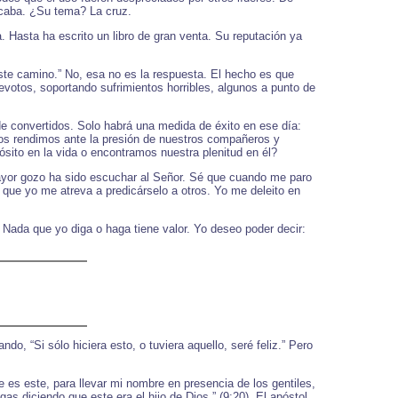
caba. ¿Su tema? La cruz.
. Hasta ha escrito un libro de gran venta. Su reputación ya
ste camino.” No, esa no es la respuesta. El hecho es que
otos, soportando sufrimientos horribles, algunos a punto de
de convertidos. Solo habrá una medida de éxito en ese día:
s rendimos ante la presión de nuestros compañeros y
ito en la vida o encontramos nuestra plenitud en él?
ayor gozo ha sido escuchar al Señor. Sé que cuando me paro
que yo me atreva a predicárselo a otros. Yo me deleito en
Nada que yo diga o haga tiene valor. Yo deseo poder decir:
, “Si sólo hiciera esto, o tuviera aquello, seré feliz.” Pero
 es este, para llevar mi nombre en presencia de los gentiles,
as diciendo que este era el hijo de Dios.” (9:20). El apóstol