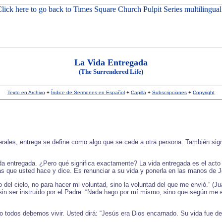
La Vida Entregada
(The Surrendered Life)
Texto en Archivo
+
Índice de Sermones en Español
+
Capilla
+
Subscripciones
+
Copyright
rales, entrega se define como algo que se cede a otra persona. También signif
a entregada. ¿Pero qué significa exactamente? La vida entregada es el acto 
cosas que usted hace y dice. Es renunciar a su vida y ponerla en las manos de
el cielo, no para hacer mi voluntad, sino la voluntad del que me envió.” (Jua
a sin ser instruído por el Padre. “Nada hago por mí mismo, sino que según me
todos debemos vivir. Usted dirá: “Jesús era Dios encarnado. Su vida fue de e