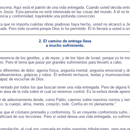
escena. Aquí está el patrón de una vida entregada. Cuando usted decida entr
on Jesús. Esta persona no está interesada en las cosas del mundo. A él no le 
encia y conformidad, trayéndole una profunda convicción.
ta que no importa cuántas obras piadosas haya hecho, usted no alcanzó a Jes
da. Pero todo ocurrirá porque Dios lo ha permitido. Él lo llevará a usted a un
2. El camino de entrega lleva
a mucho sufrimiento.
esencia de los gentiles, y de reyes, y de los hijos de Israel; porque yo te m
ro. Pero él tenía que pasar por grandes sufrimientos para llevarlo a cabo.
s diferentes de dolor: agonía física, angustia mental, angustia emocional y d
pedreamientos, golpizas y robos. Él enfrentó rechazos, burlas y murmuracione
capaz de escuchar de Dios.
imentado por todos los que buscan tener una vida entregada. Pero de alguna f
 un área de la vida sobre el cual no tenemos control. Es la esfera donde apre
gar de adiestramiento donde, como Pablo, caemos sobre nuestros rostros y te
o, tu cuerpo, alma, mente, corazón, todo. Confía en mí plenamente.”
s que el cristiano promedio y conformista. Si un creyente conformista sufre, 
eficiará de sus lecciones. Pero si usted desea una vida entregada, su sufrim
onsolación, el cual nos consuela en todas nuestras tribulaciones, para que 