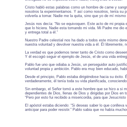
Cristo habló estas palabras como un hombre de carne y sangre
nosotros la experimentamos. Y así como nosotros, tenía su p
volverla a tomar. Nadie me la quita, sino que yo de mí mismo 
Jesús nos decía: “No se equivoquen. Este acto de mi propia e
que lo hiciera. Nadie esta tomando mi vida. Mi Padre me dio el
y entrega total a él.”
Nuestro Padre celestial nos ha dado a todos este mismo derech
nuestra voluntad y devolver nuestra vida a él. Él libremente, n
La verdad es que podemos tener tanto de Cristo como deseem
Y él escogió seguir el ejemplo de Jesús, el de una vida entre
Pablo fue uno que odiaba a Jesús, un perseguidor auto justifi
voluntad propia y ambición. Pablo era muy bien educado, habie
Desde el principio, Pablo estaba dirigiéndose hacia su éxito. 
verdaderamente, él tenía toda su vida planificada, conociendo
Sin embargo, el Señor tomó a este hombre que se hizo a si mi
dependientes de Dios, llenas de Dios y dirigidas por Dios en 
“Pero por esto fui recibido a misericordia, para que Jesucrist
El apóstol estaba diciendo: “Si deseas saber lo que conlleva 
anticipar para poder resistir.” Pablo sabia que no había much