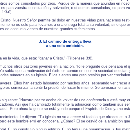
sotros somos consolados por Dios. Porque de la manera que abundan en nosotr
es para vuestra consolación y salvación; o si somos consolados, es para vues
 1:3-6).
 Cristo. Nuestro Señor permite tal dolor en nuestras vidas para hacernos test
miento no es solo para llevarnos a una entrega total a su voluntad, sino que e
des de consuelo vienen de nuestros grandes sufrimientos.
3. El camino de entrega lleva
a una sola ambición.
 en la vida, que esta: “ganar a Cristo.” (Filipenses 3:8).
muchos otros pastores jóvenes en la nación. Yo le pregunté que pensaba él
Yo sabía que la motivación del éxito es común en nuestra sociedad secular. ¿
ndes números en su iglesia. Ellos sienten una gran presión por ver crecimien
ayores. Ellos han estado laborando por muchos años, esperando ver crecer a
mayores comienzan a sentir la presión de hacer lo mismo. Se apresuran en asi
o siguiente: “Nuestro pastor acaba de volver de una conferencia y está muy e
ecadores. Así que ha cambiado totalmente la adoración como también sus serm
uí. Pero ahora la gente se está yendo porque el Espíritu de Dios ya no est
imiento. Le dijeron: “Tu iglesia no va a crecer si todo lo que ofreces es a J
pero este hombre erró en conocerla. ¿Cómo? Él se desvió de la ambición que 
tal. Él no construyó ningún edificio. Él no tenía una organización. Y los mét