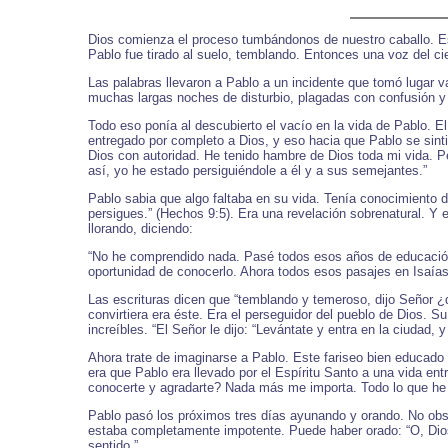
Dios comienza el proceso tumbándonos de nuestro caballo. Es
Pablo fue tirado al suelo, temblando. Entonces una voz del ci
Las palabras llevaron a Pablo a un incidente que tomó lugar v
muchas largas noches de disturbio, plagadas con confusión y 
Todo eso ponía al descubierto el vacío en la vida de Pablo. 
entregado por completo a Dios, y eso hacia que Pablo se sinti
Dios con autoridad. He tenido hambre de Dios toda mi vida. 
así, yo he estado persiguiéndole a él y a sus semejantes.”
Pablo sabia que algo faltaba en su vida. Tenía conocimiento d
persigues.” (Hechos 9:5). Era una revelación sobrenatural. Y 
llorando, diciendo:
“No he comprendido nada. Pasé todos esos años de educación 
oportunidad de conocerlo. Ahora todos esos pasajes en Isaías
Las escrituras dicen que “temblando y temeroso, dijo Señor ¿q
convirtiera era éste. Era el perseguidor del pueblo de Dios. 
increíbles. “El Señor le dijo: “Levántate y entra en la ciudad, y
Ahora trate de imaginarse a Pablo. Este fariseo bien educado
era que Pablo era llevado por el Espíritu Santo a una vida 
conocerte y agradarte? Nada más me importa. Todo lo que he h
Pablo pasó los próximos tres días ayunando y orando. No obsta
estaba completamente impotente. Puede haber orado: “O, Dios
sentido.”