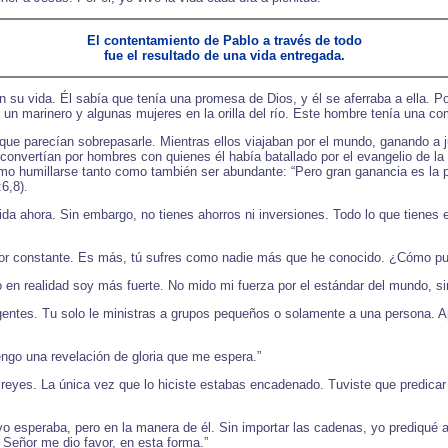
El contentamiento de Pablo a través de todo
fue el resultado de una vida entregada.
 su vida. Él sabía que tenía una promesa de Dios, y él se aferraba a ella. P
un marinero y algunas mujeres en la orilla del río. Este hombre tenía una comi
 parecían sobrepasarle. Mientras ellos viajaban por el mundo, ganando a jud
 convertían por hombres con quienes él había batallado por el evangelio de l
mo humillarse tanto como también ser abundante: “Pero gran ganancia es la
6,8).
vida ahora. Sin embargo, no tienes ahorros ni inversiones. Todo lo que tienes
olor constante. Es más, tú sufres como nadie más que he conocido. ¿Cómo pu
 en realidad soy más fuerte. No mido mi fuerza por el estándar del mundo, sin
gentes. Tu solo le ministras a grupos pequeños o solamente a una persona. Ap
ngo una revelación de gloria que me espera.”
s a reyes. La única vez que lo hiciste estabas encadenado. Tuviste que predic
 esperaba, pero en la manera de él. Sin importar las cadenas, yo prediqué a 
 Señor me dio favor, en esta forma.”