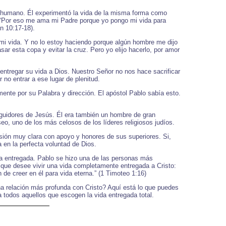
er humano. Él experimentó la vida de la misma forma como
. “Por eso me ama mi Padre porque yo pongo mi vida para
n 10:17-18).
mi vida. Y no lo estoy haciendo porque algún hombre me dijo
sar esta copa y evitar la cruz. Pero yo elijo hacerlo, por amor
 entregar su vida a Dios. Nuestro Señor no nos hace sacrificar
r no entrar a ese lugar de plenitud.
te por su Palabra y dirección. El apóstol Pablo sabía esto.
seguidores de Jesús. Él era también un hombre de gran
o, uno de los más celosos de los líderes religiosos judíos.
misión muy clara con apoyo y honores de sus superiores. Si,
 en la perfecta voluntad de Dios.
da entregada. Pablo se hizo una de las personas más
l que desee vivir una vida completamente entregada a Cristo:
 de creer en él para vida eterna.” (1 Timoteo 1:16)
una relación más profunda con Cristo? Aquí está lo que puedes
a todos aquellos que escogen la vida entregada total.