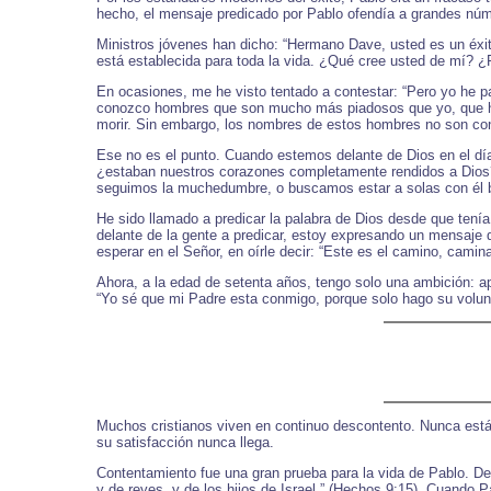
hecho, el mensaje predicado por Pablo ofendía a grandes nú
Ministros jóvenes han dicho: “Hermano Dave, usted es un éxito
está establecida para toda la vida. ¿Qué cree usted de mí?
En ocasiones, me he visto tentado a contestar: “Pero yo he p
conozco hombres que son mucho más piadosos que yo, que han 
morir. Sin embargo, los nombres de estos hombres no son c
Ese no es el punto. Cuando estemos delante de Dios en el día
¿estaban nuestros corazones completamente rendidos a Dios?
seguimos la muchedumbre, o buscamos estar a solas con él bu
He sido llamado a predicar la palabra de Dios desde que ten
delante de la gente a predicar, estoy expresando un mensaje 
esperar en el Señor, en oírle decir: “Este es el camino, camina
Ahora, a la edad de setenta años, tengo solo una ambición: a
“Yo sé que mi Padre esta conmigo, porque solo hago su volun
Muchos cristianos viven en continuo descontento. Nunca están s
su satisfacción nunca llega.
Contentamiento fue una gran prueba para la vida de Pablo. Des
y de reyes, y de los hijos de Israel.” (Hechos 9:15). Cuando P