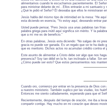
alimentamos cuando le escuchamos pacientemente. El Señor se
para ministrar delante de mí…Ellos entrarán a mi santuario y
¿Qué le pidió el Señor? Él deseaba que ellos le ministraran
Jesús habla del mismo tipo de intimidad en la mesa: “He aquí y
esta diciendo en esencia, “Yo estoy aquí, deseando entrar pa
Usted puede pensar, “Pero Jesús usa unas palabras tan frías en
palabra griega para inútil aquí significa sin mérito. Y la pal
que a mí me es de beneficio.”
En otras palabras, Jesús esta diciendo: “No salgas de mi pr
gracia no puede ser ganada. Es un regalo que se te ha dado g
que es meritorio. Dichos actos no acumulan crédito contra el 
Este asunto de alimentar a Cristo debe ser algo que nos ha
presencia? Soy tan débil en la fe, tan inclinado a fallar. Si
¿Cómo puede ser esto? Que estos pensamientos nos manteng
Cuando oro, comienzo por entrar en la presencia de Dios con 
a nuestro ministerio. También suplico por las viudas, los huér
Entonces me siento calladamente, esperando para que el Señ
Recientemente, después del tiempo de oración, me iba a levan
compartir contigo. Hay mucho en mi corazón que deseo mostra