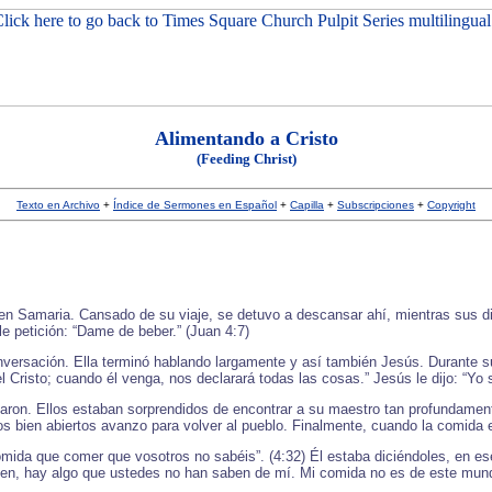
Alimentando a Cristo
(Feeding Christ)
Texto en Archivo
+
Índice de Sermones en Español
+
Capilla
+
Subscripciones
+
Copyright
 en Samaria. Cansado de su viaje, se detuvo a descansar ahí, mientras sus d
e petición: “Dame de beber.” (Juan 4:7)
ersación. Ella terminó hablando largamente y así también Jesús. Durante su c
l Cristo; cuando él venga, nos declarará todas las cosas.” Jesús le dijo: “Yo s
esaron. Ellos estaban sorprendidos de encontrar a su maestro tan profundame
s bien abiertos avanzo para volver al pueblo. Finalmente, cuando la comida est
mida que comer que vosotros no sabéis”. (4:32) Él estaba diciéndoles, en es
ven, hay algo que ustedes no han saben de mí. Mi comida no es de este mun