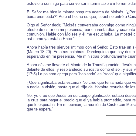
estuviera conmigo para conversar interminable e interrumpida
El Señor me hizo la misma pregunta acerca de Moisés. “¿Por 
tierra prometida?” Pero el hecho es que, Israel no entró a 
Oigo al Señor decir, “Moisés conversaba conmigo como ningún h
efecto de estar en mi presencia, por cuarenta días y cuarent
comunión. Hable con Moisés y él me escuchaba. Le mostré como
así como ya estaba Enoc.”
Ahora había tres siervos íntimos con el Señor. Esto trae un s
(Mateo 18:20). En otras palabras: Dondequiera que hay dos o
esperando en mi presencia. Me ministras profundamente cuand
Ahora déjame llevarte al Monte de la Transfiguración. Jesús h
delante de ellos, y resplandeció su rostro como el sol, y sus 
(17:3) La palabra griega para “hablando” es “soon” que sign
¿Qué significaba esta escena? No creo que tenia nada que ver 
a nadie la visión, hasta que el Hijo del Hombre resucite de los
No, yo creo que Jesús en su cuerpo glorificado, estaba desean
la cruz para pagar el precio que el ya había prometido, para 
que le esperaba. En mi opinión, la reunión de Cristo con Moisé
que te espera.”