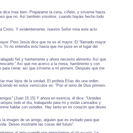
 le dice mas bien: Prepárame la cena, cíñete, y sírveme hasta
nso que no. Así también vosotros, cuando hayáis hecho todo
 a Cristo. Y evidentemente, nuestro Señor mira este acto
ayor. Pero Jesús dice que no es el mayor. El “llamado mayor
o. Yo no entendía esto hasta que me puse en el lugar del
bajado fiel y fuertemente y ahora necesito alimento. Así que
frescarte.” Así que me acerco a la mesa, hambriento y con
sto para cenar, así que sírveme a mi primero. Después que me
ar mas lejos de la verdad. El profeta Elías dio una orden
diciendo en estos versículos es: “Pon el reino de Dios primero.
amigos” (Juan 15:15) Y ahora en esencia, él dice: “Ustedes
campos todo el día, trabajando para mi y están cansados y
jenme hablar con ustedes. Hay tanto en mi corazón que deseo
 la imagen de un amigo, alguien que es invitado para que
ida. Deseo mostrarte las cosas del futuro”.
mentamos al amo cuando nos regocijamos al oír su voz. Le