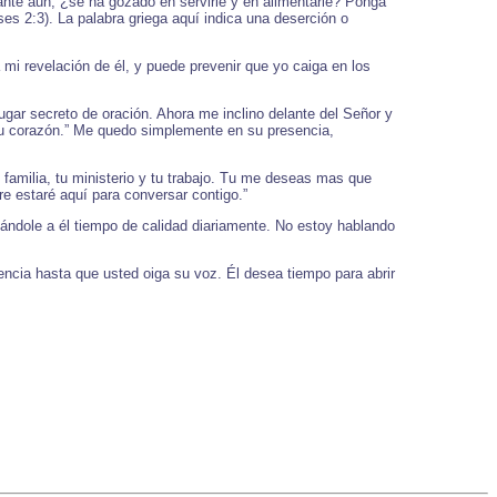
te aun, ¿se ha gozado en servirle y en alimentarle? Ponga
ses 2:3). La palabra griega aquí indica una deserción o
i revelación de él, y puede prevenir que yo caiga en los
gar secreto de oración. Ahora me inclino delante del Señor y
r tu corazón.” Me quedo simplemente en su presencia,
 familia, tu ministerio y tu trabajo. Tu me deseas mas que
re estaré aquí para conversar contigo.”
dándole a él tiempo de calidad diariamente. No estoy hablando
encia hasta que usted oiga su voz. Él desea tiempo para abrir