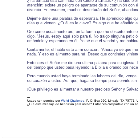
¿Ha tomado esa caminata con Cristo a Emaus? ¿Ha sido bien 
atención: existe un peligro de apartarse de su comunión con él
divorcio. En resumen, muchos desertarán del Señor, abandona
Déjeme darle una palabra de esperanza. He aprendido algo qu
días que vienen. ¿Cuál es la clave? Es algo que he añadido a
Oro como usualmente oro, en la forma que he descrito anterio
digo, “Jesús, estoy aquí solo para ti. No traigo ninguna petic
amándolo y esperando en él. Yo sé que él vendrá y me hablará
Ciertamente, él habló esto a mi corazón. “Ahora yo sé que me 
nada. Y eso es alimento para mí. Deseo que continúes viniendo
Entonces el Señor me dio una ultima palabra para su iglesia. 
del tiempo que usted pasa leyendo la Biblia u orando por nec
Pero cuando usted haya terminado las labores del día, venga a
su corazón a usted. Así que, haga su tiempo para servirle sin 
¡Que privilegio es alimentar a nuestro precioso Señor y Salvad
---
Usado con permiso por
World Challenge
, P. O. Box 260, Lindale, TX 75771, 
¿Fue este mensaje de bendición para usted? Entonces compártalo con un a