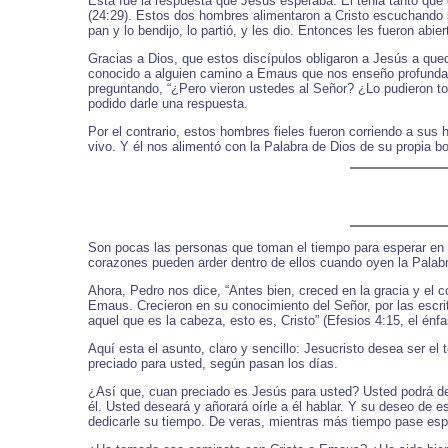
Esta fue la respuesta que Jesús esperaba. El tenia tanto que 
(24:29). Estos dos hombres alimentaron a Cristo escuchando s
pan y lo bendijo, lo partió, y les dio. Entonces les fueron abi
Gracias a Dios, que estos discípulos obligaron a Jesús a que
conocido a alguien camino a Emaus que nos enseño profundame
preguntando, “¿Pero vieron ustedes al Señor? ¿Lo pudieron t
podido darle una respuesta.
Por el contrario, estos hombres fieles fueron corriendo a sus
vivo. Y él nos alimentó con la Palabra de Dios de su propia 
Son pocas las personas que toman el tiempo para esperar en e
corazones pueden arder dentro de ellos cuando oyen la Palabra
Ahora, Pedro nos dice, “Antes bien, creced en la gracia y el 
Emaus. Crecieron en su conocimiento del Señor, por las escri
aquel que es la cabeza, esto es, Cristo” (Efesios 4:15, el énfa
Aquí esta el asunto, claro y sencillo: Jesucristo desea ser e
preciado para usted, según pasan los días.
¿Así que, cuan preciado es Jesús para usted? Usted podrá deci
él. Usted deseará y añorará oírle a él hablar. Y su deseo de 
dedicarle su tiempo. De veras, mientras más tiempo pase espe