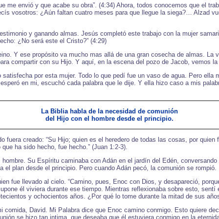
que me envió y que acabe su obra”. (4:34) Ahora, todos conocemos que el trab
ecís vosotros: ¿Aún faltan cuatro meses para que llegue la siega?… Alzad vu
estimonio y ganando almas. Jesús completó este trabajo con la mujer samarita
echo: ¿No será este el Cristo?” (4:29)
 reino. Y ese propósito va mucho mas allá de una gran cosecha de almas. La v
para compartir con su Hijo. Y aquí, en la escena del pozo de Jacob, vemos l
 satisfecha por esta mujer. Todo lo que pedí fue un vaso de agua. Pero ella m
 esperó en mi, escuchó cada palabra que le dije. Y ella hizo caso a mis pala
La Biblia habla de la necesidad de comunión
del Hijo con el hombre desde el principio.
 fuera creado: “Su Hijo; quien es el heredero de todas las cosas, por quien f
 que ha sido hecho, fue hecho.” (Juan 1:2-3).
 hombre. Su Espíritu caminaba con Adán en el jardín del Edén, conversando 
ra el plan desde el principio. Pero cuando Adán pecó, la comunión se rompió.
n fue llevado al cielo. “Camino, pues, Enoc con Dios, y desapareció, porque
upone él viviera durante ese tiempo. Mientras reflexionaba sobre esto, sentí 
etecientos y ochocientos años. ¿Por qué lo tome durante la mitad de sus año
mi comida, David. Mi Palabra dice que Enoc camino conmigo. Esto quiere dec
nión se hizo tan intima, que deseaba que él estuviera conmigo en la eternid