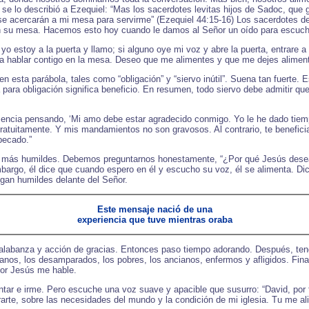
 lo describió a Ezequiel: “Mas los sacerdotes levitas hijos de Sadoc, que 
 se acercarán a mi mesa para servirme” (Ezequiel 44:15-16) Los sacerdotes d
 en su mesa. Hacemos esto hoy cuando le damos al Señor un oído para escuch
o estoy a la puerta y llamo; si alguno oye mi voz y abre la puerta, entrare a 
ra hablar contigo en la mesa. Deseo que me alimentes y que me dejes alimenta
 esta parábola, tales como “obligación” y “siervo inútil”. Suena tan fuerte. E
abra para obligación significa beneficio. En resumen, todo siervo debe admitir 
esencia pensando, ‘Mi amo debe estar agradecido conmigo. Yo le he dado tiem
ratuitamente. Y mis mandamientos no son gravosos. Al contrario, te benefici
pecado.”
ga más humildes. Debemos preguntarnos honestamente, “¿Por qué Jesús dese
n embargo, él dice que cuando espero en él y escucho su voz, él se alimenta. 
an humildes delante del Señor.
Este mensaje nació de una
experiencia que tuve mientras oraba
alabanza y acción de gracias. Entonces paso tiempo adorando. Después, teng
fanos, los desamparados, los pobres, los ancianos, enfermos y afligidos. Final
or Jesús me hable.
tar e irme. Pero escuche una voz suave y apacible que susurro: “David, por 
rte, sobre las necesidades del mundo y la condición de mi iglesia. Tu me 