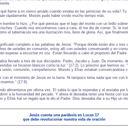
mente.
qué llame a mi siervo amado cuando estaba en las primicias de su vida? Tu 
Canaán rápidamente. Moisés pudo haber vivido mucho tiempo más.
ombre lo hizo. ¿Por qué piensas que el bajo del monte con un brillo sobrenat
a noches. Cuando nos encontramos cara a cara, él me dio de comer. Si, le ins
 el tabernáculo era una ilustración mía, lleno de gloria. Así, que finalment
ignificado completo a las palabras de Jesús: “Porque donde están dos o tres 
 tres de ustedes en comunión, estoy allí con ustedes conversando y en comu
o esperas a escuchar mi voz. Están llevando a cabo el propósito del Padre d
abía llevado a tres de sus discípulos: Pedro, Jacobo y Juan. De momento, dela
vestidos se hicieron blancos como la luz.” (17:2). Lo próximo que leemos es: 
ifica unión, comunión, compañerismo. Moisés y Elías estaban comunicándose c
con el ministerio de Jesús en la tierra. Ni tampoco tenia nada que ver con lo
 muertos.” (17:9)
do alimentarse por ultima vez. El sabia lo que le esperaba y el ansiaba por 
redimir a la humanidad del pecado. Y ahora él deseaba tener una fiesta con su
s y Elías fue un regalo que le dio el Padre. Dios deseaba dar a su Hijo un reco
Jesús cuenta una parábola en Lucas 17
que debe revolucionar nuestra vida de oración