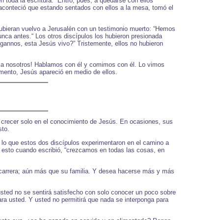
toda la escritura: “Entro, pues, a quedarse con ellos”
 aconteció que estando sentados con ellos a la mesa, tomó el
 Hubieran vuelvo a Jerusalén con un testimonio muerto: “Hemos
ca antes.“ Los otros discípulos los hubieron presionada
gannos, esta Jesús vivo?” Tristemente, ellos no hubieron
ió a nosotros! Hablamos con él y comimos con él. Lo vimos
omento, Jesús apareció en medio de ellos.
y crecer solo en el conocimiento de Jesús. En ocasiones, sus
sto.
s lo que estos dos discípulos experimentaron en el camino a
a esto cuando escribió, “crezcamos en todas las cosas, en
su carrera; aún más que su familia. Y desea hacerse más y más
 usted no se sentirá satisfecho con solo conocer un poco sobre
ara usted. Y usted no permitirá que nada se interponga para