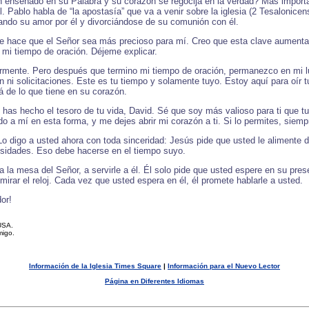
enseñado en su Palabra y su corazón se regocija en la verdad? Más importan
. Pablo habla de “la apostasía” que va a venir sobre la iglesia (2 Tesalonicen
ndo su amor por él y divorciándose de su comunión con él.
e hace que el Señor sea más precioso para mí. Creo que esta clave aumenta m
 mi tiempo de oración. Déjeme explicar.
rmente. Pero después que termino mi tiempo de oración, permanezco en mi lu
ión ni solicitaciones. Este es tu tiempo y solamente tuyo. Estoy aquí para oí
 de lo que tiene en su corazón.
has hecho el tesoro de tu vida, David. Sé que soy más valioso para ti que tu
 a mí en esta forma, y me dejes abrir mi corazón a ti. Si lo permites, siemp
Lo digo a usted ahora con toda sinceridad: Jesús pide que usted le alimente 
esidades. Eso debe hacerse en el tiempo suyo.
 la mesa del Señor, a servirle a él. Él solo pide que usted espere en su pres
mirar el reloj. Cada vez que usted espera en él, él promete hablarle a usted.
or!
USA.
migo.
Información de la Iglesia Times Square
|
Información para el Nuevo Lector
Página en Diferentes Idiomas