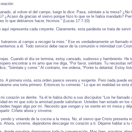
 oración:
anado, al volver el del campo, luego le dice: Pasa, siéntate a la mesa? ¿No
? ¿Acaso da gracias el siervo porque hizo lo que se le había mandado? Pie
ues lo que debíamos hacer, hicimos.” (Lucas 17:7-10)
 aquí representa cada creyente. Claramente, esta parábola se trata de servir
 fuéramos al campo a recoger la mies.” Ese es verdaderamente un llamado m
mentemos a él. Todo servicio debe nacer de la comunión e intimidad con Crist
jas. Cuando el día se termina, estoy cansado, sudoroso y hambriento. He tra
spero encontrar a mi amo que me diga, “Por favor, siéntate. Tu necesitas re
ce, “Siéntate y come.” Al contrario, me ordena, “Ponte tu delantal. Estoy li
o. A primera vista, esta orden parece severa y exigente. Pero nada puede est
repárame una torta primero. Entonces tu comerás.“ Lo que en realidad se esta 
i corazón se derrite. Ya él le había dicho a sus discípulos “Los he llamado 
idad en mi que solo la amistad puede satisfacer. Ustedes han estado en los 
ustedes hagan algo por mí. Necesito que vengan y se siente en mi mesa y dé
partir. Cíñete ahora y sírveme.
ndo y viniendo de la cocina a la mesa. No, el siervo que Cristo presenta es
o. Ahora, sírveme, dejándome descargar mi corazón a ti. Déjame hablar a tu v
vía, donde nosotros dominamos toda la conversación. Mas bien, nosotros ali