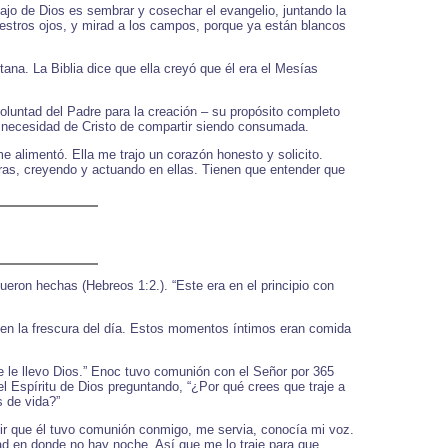
ajo de Dios es sembrar y cosechar el evangelio, juntando la
estros ojos, y mirad a los campos, porque ya están blancos
na. La Biblia dice que ella creyó que él era el Mesías
oluntad del Padre para la creación – su propósito completo
a necesidad de Cristo de compartir siendo consumada.
e alimentó. Ella me trajo un corazón honesto y solicito.
bras, creyendo y actuando en ellas. Tienen que entender que
ueron hechas (Hebreos 1:2.). “Este era en el principio con
en la frescura del día. Estos momentos íntimos eran comida
 le llevo Dios.” Enoc tuvo comunión con el Señor por 365
el Espíritu de Dios preguntando, “¿Por qué crees que traje a
s de vida?”
ir que él tuvo comunión conmigo, me servia, conocía mi voz.
ad en donde no hay noche. Así que me lo traje para que