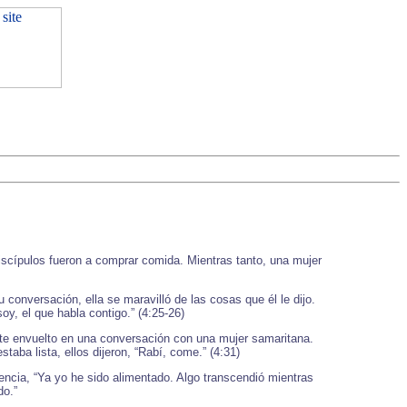
iscípulos fueron a comprar comida. Mientras tanto, una mujer
onversación, ella se maravilló de las cosas que él le dijo.
oy, el que habla contigo.” (4:25-26)
nte envuelto en una conversación con una mujer samaritana.
aba lista, ellos dijeron, “Rabí, come.” (4:31)
encia, “Ya yo he sido alimentado. Algo transcendió mientras
do.”