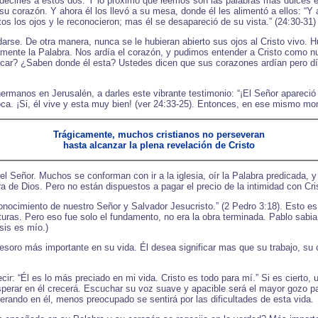
decirles a estos dos. Y lo próximo que leemos son las palabras más dulces en 
u corazón. Y ahora él los llevó a su mesa, donde él les alimentó a ellos: “Y
ertos los ojos y le reconocieron; mas él se desapareció de su vista.” (24:30-31)
darse. De otra manera, nunca se le hubieran abierto sus ojos al Cristo vivo.
nte la Palabra. Nos ardía el corazón, y pudimos entender a Cristo como nun
ocar? ¿Saben donde él esta? Ustedes dicen que sus corazones ardían pero dí
 hermanos en Jerusalén, a darles este vibrante testimonio: “¡El Señor aparec
boca. ¡Si, él vive y esta muy bien! (ver 24:33-25). Entonces, en ese mismo m
Trágicamente, muchos cristianos no perseveran
hasta alcanzar la plena revelación de Cristo
l Señor. Muchos se conforman con ir a la iglesia, oír la Palabra predicada, 
 de Dios. Pero no están dispuestos a pagar el precio de la intimidad con Cri
conocimiento de nuestro Señor y Salvador Jesucristo.” (2 Pedro 3:18). Esto e
turas. Pero eso fue solo el fundamento, no era la obra terminada. Pablo sabi
sis es mío.)
l tesoro más importante en su vida. Él desea significar mas que su trabajo, 
r: “Él es lo más preciado en mi vida. Cristo es todo para mí.” Si es cierto,
esperar en él crecerá. Escuchar su voz suave y apacible será el mayor gozo p
rando en él, menos preocupado se sentirá por las dificultades de esta vida.