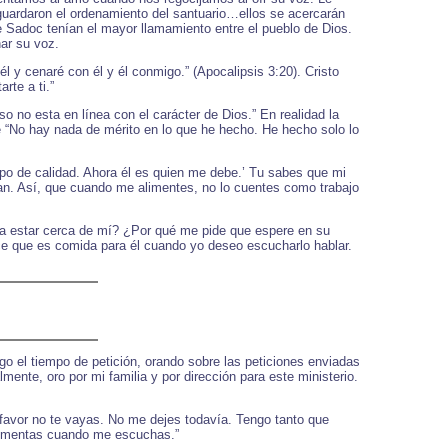
guardaron el ordenamiento del santuario…ellos se acercarán
e Sadoc tenían el mayor llamamiento entre el pueblo de Dios.
ar su voz.
él y cenaré con él y él conmigo.” (Apocalipsis 3:20). Cristo
rte a ti.”
so no esta en línea con el carácter de Dios.” En realidad la
que “No hay nada de mérito en lo que he hecho. He hecho solo lo
po de calidad. Ahora él es quien me debe.’ Tu sabes que mi
an. Así, que cuando me alimentes, no lo cuentes como trabajo
a estar cerca de mí? ¿Por qué me pide que espere en su
Dice que es comida para él cuando yo deseo escucharlo hablar.
o el tiempo de petición, orando sobre las peticiones enviadas
mente, oro por mi familia y por dirección para este ministerio.
favor no te vayas. No me dejes todavía. Tengo tanto que
alimentas cuando me escuchas.”