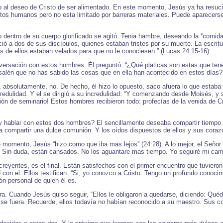
l deseo de Cristo de ser alimentado. En este momento, Jesús ya ha resucit
ntos humanos pero no esta limitado por barreras materiales. Puede aparecers
 dentro de su cuerpo glorificado se agitó. Tenia hambre, deseando la “comi
ó a dos de sus discípulos, quienes estaban tristes por su muerte. La escritu
 de ellos estaban velados para que no le conociesen.” (Lucas 24:15-16)
sación con estos hombres. Él preguntó: “¿Qué platicas son estas que tenéis,
usalén que no has sabido las cosas que en ella han acontecido en estos días?
absolutamente, no. De hecho, él hizo lo opuesto, saco afuera lo que estaba 
redulidad. Y el se dirigió a su incredulidad: “Y comenzando desde Moisés, y s
ión de seminario! Estos hombres recibieron todo: profecías de la venida de Cri
 hablar con estos dos hombres? El sencillamente deseaba compartir tiempo 
ara compartir una dulce comunión. Y los oídos dispuestos de ellos y sus coraz
 momento, Jesús “hizo como que iba mas lejos” (24:28). A lo mejor, el Seño
 Sin duda, están cansados. No los aguantare mas tiempo. Yo seguiré mi cami
 creyentes, es el final. Están satisfechos con el primer encuentro que tuvie
 con el. Ellos testifican: “Si, yo conozco a Cristo. Tengo un profundo conocim
ón personal de quien él es.
. Cuando Jesús quiso seguir, “Ellos le obligaron a quedarse, diciendo: Quédat
ue se fuera. Recuerde, ellos todavía no habían reconocido a su maestro. Sus co