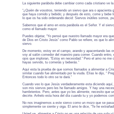
La siguiente parábola debe cambiar como cada cristiano ve la
“¿Quién de vosotros, teniendo un siervo que ara o apacienta g
que haya comido y bebido; y después de esto, come y bebe tú
lo que os ha sido ordenando decid: Siervos inútiles somos, p
Sabemos que el amo en esta parábola es el Señor. Y el siervo
como el llamado mayor.
Puedes objetar, “Yo pensé que nuestro llamado mayor era que
de Dios en Cristo Jesús” como Pablo se refiere, es que lo ali
siervo.
De momento, estoy en el campo, arando y apacentando las ove
voy al salón comedor del maestro para comer. Cuando entro, e
ojos que imploran, “Estoy en necesidad.” Pero el amo no me di
hayas servido, tu comerás y beberás.”
Aquí esta la prueba de que somos llamados a alimentar a Crist
similar cuando fue alimentado por la viuda. Elías le dijo, “ P
Entonces todo lo otro se te dará.”
Cuando veo lo que Jesús verdaderamente esta diciendo aquí, m
son mis siervos pero les he llamado amigos. Y hay una neces
hambrientos. Pero, antes que yo les alimente, necesito que 
decirte. Anhelo esta hora del día cuando tu y yo podemos com
No nos imaginemos a este siervo como un mozo que se pasa ye
simplemente se siente y oiga. El amo le dice, “Te he extrañad
Usted ve, alimentar a Cristo no es una relación de una sola 