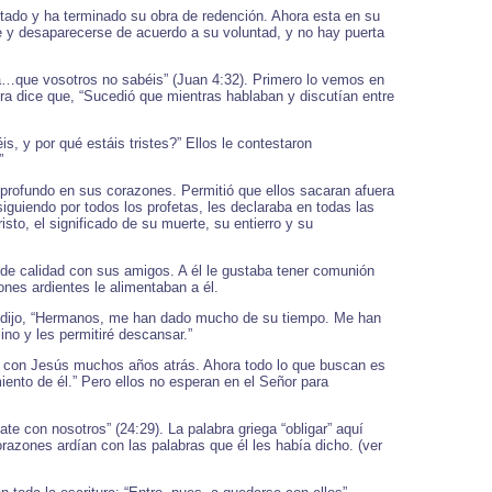
ado y ha terminado su obra de redención. Ahora esta en su
e y desaparecerse de acuerdo a su voluntad, y no hay puerta
da…que vosotros no sabéis” (Juan 4:32). Primero lo vemos en
ra dice que, “Sucedió que mientras hablaban y discutían entre
 y por qué estáis tristes?” Ellos le contestaron
”
profundo en sus corazones. Permitió que ellos sacaran afuera
iguiendo por todos los profetas, les declaraba en todas las
sto, el significado de su muerte, su entierro y su
de calidad con sus amigos. A él le gustaba tener comunión
ones ardientes le alimentaban a él.
r dijo, “Hermanos, me han dado mucho de su tiempo. Me han
no y les permitiré descansar.”
ron con Jesús muchos años atrás. Ahora todo lo que buscan es
iento de él.” Pero ellos no esperan en el Señor para
e con nosotros” (24:29). La palabra griega “obligar” aquí
razones ardían con las palabras que él les había dicho. (ver