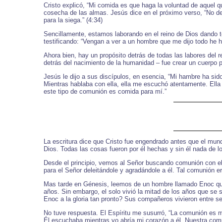
Cristo explicó, “Mi comida es que haga la voluntad de aquel 
cosecha de las almas. Jesús dice en el próximo verso, “No d
para la siega.” (4:34)
Sencillamente, estamos laborando en el reino de Dios dando t
testificando: “Vengan a ver a un hombre que me dijo todo he h
Ahora bien, hay un propósito detrás de todas las labores del
detrás del nacimiento de la humanidad – fue crear un cuerpo 
Jesús le dijo a sus discípulos, en esencia, “Mi hambre ha sido
Mientras hablaba con ella, ella me escuchó atentamente. Ella
este tipo de comunión es comida para mí.”
La escritura dice que Cristo fue engendrado antes que el mundo
Dios. Todas las cosas fueron por él hechas y sin él nada de lo
Desde el principio, vemos al Señor buscando comunión con el
para el Señor deleitándole y agradándole a él. Tal comunión e
Mas tarde en Génesis, leemos de un hombre llamado Enoc quie
años. Sin embargo, el solo vivió la mitad de los años que se s
Enoc a la gloria tan pronto? Sus compañeros vivieron entre s
No tuve respuesta. El Espíritu me susurró, “La comunión es 
Él escuchaba mientras yo abría mi corazón a él. Nuestra comu