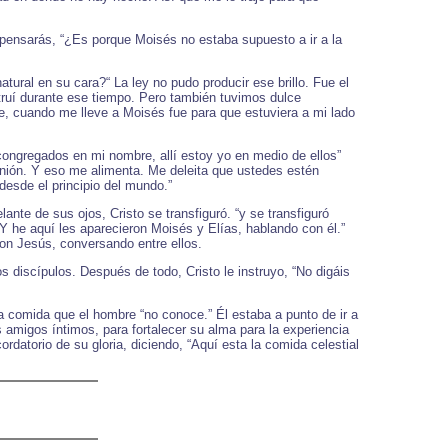
pensarás, “¿Es porque Moisés no estaba supuesto a ir a la
ural en su cara?“ La ley no pudo producir ese brillo. Fue el
truí durante ese tiempo. Pero también tuvimos dulce
e, cuando me lleve a Moisés fue para que estuviera a mi lado
congregados en mi nombre, allí estoy yo en medio de ellos”
nión. Y eso me alimenta. Me deleita que ustedes estén
esde el principio del mundo.”
nte de sus ojos, Cristo se transfiguró. “y se transfiguró
“Y he aquí les aparecieron Moisés y Elías, hablando con él.”
on Jesús, conversando entre ellos.
s discípulos. Después de todo, Cristo le instruyo, “No digáis
la comida que el hombre “no conoce.” Él estaba a punto de ir a
s amigos íntimos, para fortalecer su alma para la experiencia
rdatorio de su gloria, diciendo, “Aquí esta la comida celestial