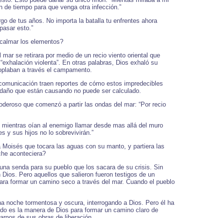
n de tiempo para que venga otra infección.”
o de tus años. No importa la batalla tu enfrentes ahora
pasar esto.”
 calmar los elementos?
mar se retirara por medio de un recio viento oriental que
 “exhalación violenta”. En otras palabras, Dios exhaló su
soplaban a través el campamento.
e comunicación traen reportes de cómo estos impredecibles
 daño que están causando no puede ser calculado.
oderoso que comenzó a partir las ondas del mar: “Por recio
, mientras oían al enemigo llamar desde mas allá del muro
 y sus hijos no lo sobrevivirán.”
a Moisés que tocara las aguas con su manto, y partiera las
che aconteciera?
una senda para su pueblo que los sacara de su crisis. Sin
ios. Pero aquellos que salieron fueron testigos de un
ara formar un camino seco a través del mar. Cuando el pueblo
a noche tormentosa y oscura, interrogando a Dios. Pero él ha
do es la manera de Dios para formar un camino claro de
larnos de sus obras de liberación.