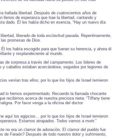
va hallada libertad. Después de cuatrocientos años de
an llenos de esperanza que trae la libertad, cantando y
ía dado. Él les había dicho en esencia, “Hay un nuevo día
 libertad, liberado de toda esclavitud pasada. Repentinamente,
n las promesas de Dios.
 Él los había escogido para que fueran su herencia, y ahora él
illante y resplandeciente al mundo.
agas de sorpresa a través del campamento. Los lideres de
tes y caballos estaban acercándose, seguidos por legiones de
os venían tras ellos; por lo que los hijos de Israel temieron
ridad lo hemos experimentado. Recuerdo la llamada chocante
ue recibimos acerca de nuestra preciosa nieta: “Tiffany tiene
ligna. Por favor venga a la oficina del doctor
 he aquí los egipcios… por lo que los hijos de Israel temieron
n esperanza. Estamos atrapados. Todos vamos a morir.”
te no era un clamor de adoración. El clamor del pueblo fue
os de Faraón? Después de todo nuestro dolor y sufrimiento,