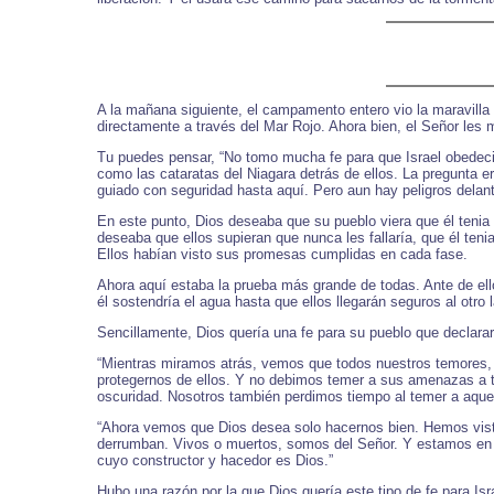
A la mañana siguiente, el campamento entero vio la maravill
directamente a través del Mar Rojo. Ahora bien, el Señor les
Tu puedes pensar, “No tomo mucha fe para que Israel obedecie
como las cataratas del Niagara detrás de ellos. La pregunta
guiado con seguridad hasta aquí. Pero aun hay peligros delan
En este punto, Dios deseaba que su pueblo viera que él tenia 
deseaba que ellos supieran que nunca les fallaría, que él t
Ellos habían visto sus promesas cumplidas en cada fase.
Ahora aquí estaba la prueba más grande de todas. Ante de ell
él sostendría el agua hasta que ellos llegarán seguros al otro 
Sencillamente, Dios quería una fe para su pueblo que declarar
“Mientras miramos atrás, vemos que todos nuestros temores, 
protegernos de ellos. Y no debimos temer a sus amenazas a t
oscuridad. Nosotros también perdimos tiempo al temer a aque
“Ahora vemos que Dios desea solo hacernos bien. Hemos visto
derrumban. Vivos o muertos, somos del Señor. Y estamos en 
cuyo constructor y hacedor es Dios.”
Hubo una razón por la que Dios quería este tipo de fe para Isra