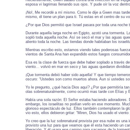
esposa vi lagrimas llenando sus ojos. Y pude oír la voz dentr
¡No!, Me recordé a mí mismo. Como le dije a Gwen mas tarde, “
mismo, él tiene un plan para ti. Tú estas en el centro de su v
¿Por que Dios permitió que Israel pasara por toda una noche
Durante aquella larga noche en Egipto, azotó una tormenta. La
sopló toda aquella noche. Así se secó el mar y las aguas queda
aliento toda la noche. Las tiendas donde habitaban los israe
Mientras escribo esto, estamos viendo tales poderosas fuerzas
vientos de Santa Ana han expandido estos fuegos consumidor
Esa es la clase de fuerza que debe haber soplado a través de
viento… volvió en mar en seco y las aguas quedaron divididas
¡Que tormenta debió haber sido aquella! Y que tiempo temeros
oscuro: “Ustedes son como muertos ahora. Aun si ustedes sobr
Yo le pregunto, ¿qué hacia Dios aquí? ¿Por que permitiría ta
olas sobrenaturalmente, como ocurrió mas tarde con Elías y E
Había una sola razón: El Señor estaba haciendo adoradores. D
embargo, los israelitas no podían verlo en ese momento. Muc
glorioso espectáculo de luz. Ellos también contemplaron la g
vio esto, ellos debieron gritar: “Miren, Dios ha usado el vien
Yo creo que la luz sobrenatural provista por esa nube es una
provisto una luz para que veamos que él esta haciendo un ca
liberación. Y él usara ese camino para sacarnos de la torment