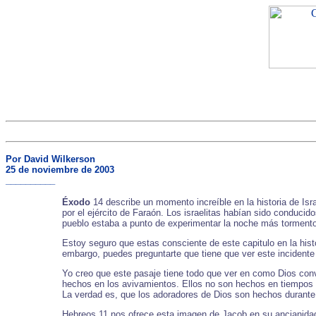
Por David Wilkerson
25 de noviembre de 2003
__________
Éxodo
14 describe un momento increíble en la historia de Isr
por el ejército de Faraón. Los israelitas habían sido conduci
pueblo estaba a punto de experimentar la noche más tormento
Estoy seguro que estas consciente de este capitulo en la hist
embargo, puedes preguntarte que tiene que ver este incidente 
Yo creo que este pasaje tiene todo que ver en como Dios conv
hechos en los avivamientos. Ellos no son hechos en tiempos 
La verdad es, que los adoradores de Dios son hechos durant
Hebreos 11 nos ofrece esta imagen de Jacob en su ancianidad: