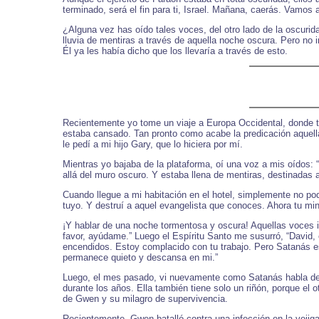
terminado, será el fin para ti, Israel. Mañana, caerás. Vamos 
¿Alguna vez has oído tales voces, del otro lado de la oscuri
lluvia de mentiras a través de aquella noche oscura. Pero no
Él ya les había dicho que los llevaría a través de esto.
Recientemente yo tome un viaje a Europa Occidental, donde tu
estaba cansado. Tan pronto como acabe la predicación aquella
le pedí a mi hijo Gary, que lo hiciera por mí.
Mientras yo bajaba de la plataforma, oí una voz a mis oídos: 
allá del muro oscuro. Y estaba llena de mentiras, destinadas 
Cuando llegue a mi habitación en el hotel, simplemente no po
tuyo. Y destruí a aquel evangelista que conoces. Ahora tu min
¡Y hablar de una noche tormentosa y oscura! Aquellas voces 
favor, ayúdame.” Luego el Espíritu Santo me susurró, “David,
encendidos. Estoy complacido con tu trabajo. Pero Satanás es
permanece quieto y descansa en mi.”
Luego, el mes pasado, vi nuevamente como Satanás habla de
durante los años. Ella también tiene solo un riñón, porque el 
de Gwen y su milagro de supervivencia.
Recientemente, Gwen batalló contra una infección en la vejiga.