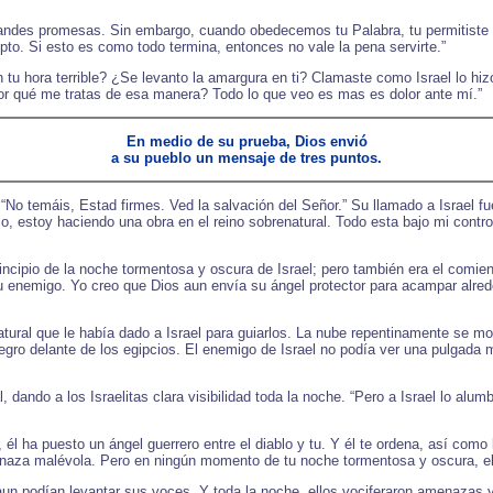
 grandes promesas. Sin embargo, cuando obedecemos tu Palabra, tu permitiste 
to. Si esto es como todo termina, entonces no vale la pena servirte.”
u hora terrible? ¿Se levanto la amargura en ti? Clamaste como Israel lo hiz
Por qué me tratas de esa manera? Todo lo que veo es mas es dolor ante mí.”
En medio de su prueba, Dios envió
a su pueblo un mensaje de tres puntos.
“No temáis, Estad firmes. Ved la salvación del Señor.” Su llamado a Israel fu
 estoy haciendo una obra en el reino sobrenatural. Todo esta bajo mi contro
ncipio de la noche tormentosa y oscura de Israel; pero también era el comien
u enemigo. Yo creo que Dios aun envía su ángel protector para acampar alred
ral que le había dado a Israel para guiarlos. La nube repentinamente se movió
 delante de los egipcios. El enemigo de Israel no podía ver una pulgada ma
l, dando a los Israelitas clara visibilidad toda la noche. “Pero a Israel lo al
 él ha puesto un ángel guerrero entre el diablo y tu. Y él te ordena, así com
menaza malévola. Pero en ningún momento de tu noche tormentosa y oscura, el
s aun podían levantar sus voces. Y toda la noche, ellos vociferaron amenazas