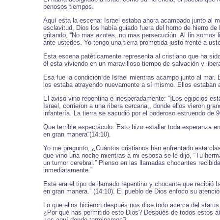
penosos tiempos.
Aquí esta la escena: Israel estaba ahora acampado junto al m
esclavitud, Dios los había guiado fuera del horno de hierro de
gritando, “No mas azotes, no mas persecución. Al fin somos 
ante ustedes. Yo tengo una tierra prometida justo frente a us
Esta escena patéticamente representa al cristiano que ha sido
él esta viviendo en un maravilloso tiempo de salvación y libe
Esa fue la condición de Israel mientras acampo junto al mar. 
los estaba atrayendo nuevamente a sí mismo. Ellos estaban ap
El aviso vino repentina e inesperadamente: “¡Los egipcios est
Israel, corrieron a una ribera cercana,, donde ellos vieron g
infantería. La tierra se sacudió por el poderoso estruendo de 
Que terrible espectáculo. Esto hizo estallar toda esperanza en
en gran manera“(14:10).
Yo me pregunto, ¿Cuántos cristianos han enfrentado esta clas
que vino una noche mientras a mi esposa se le dijo, “Tu herma
un tumor cerebral.” Pienso en las llamadas chocantes recibida
inmediatamente.”
Este era el tipo de llamado repentino y chocante que recibió Is
en gran manera.” (14:10). El pueblo de Dios enfoco su atenció
Lo que ellos hicieron después nos dice todo acerca del statu
¿Por qué has permitido esto Dios? Después de todos estos año
¿es aquí donde terminamos?