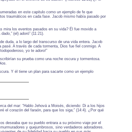
enumeradas en este capitulo como un ejemplo de fe que
entos traumáticos en cada fase. Jacob mismo había pasado por
s mira los eventos pasados en su vida? Él fue movido a
ado,” (el) adoró” (11:21).
e duda, a lo largo del transcurso de una vida entera. Jacob
a pasé. A través de cada tormenta, Dios fue fiel conmigo. A
todopoderoso, yo te adoro!”
escribirían su prueba como una noche oscura y tormentosa.
ios.
scura. Y él tiene un plan para sacarte como un ejemplo
rca del mar: “Hablo Jehová a Moisés, diciendo: Di a los hijos
é el corazón del faraón, para que los siga;” (14:4). ¿Por qué
Dios deseaba que su pueblo entrara a su próximo viaje por el
a murmuradores y quejumbrosos, sino verdaderos adoradores.
s vivientes de su fidelidad hacia su pueblo en sus más