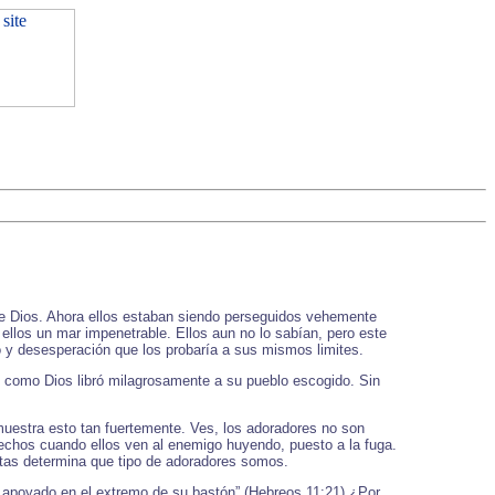
l de Dios. Ahora ellos estaban siendo perseguidos vehemente
ellos un mar impenetrable. Ellos aun no lo sabían, pero este
 y desesperación que los probaría a sus mismos limites.
 y como Dios libró milagrosamente a su pueblo escogido. Sin
muestra esto tan fuertemente. Ves, los adoradores no son
echos cuando ellos ven al enemigo huyendo, puesto a la fuga.
tas determina que tipo de adoradores somos.
ro apoyado en el extremo de su bastón” (Hebreos 11:21) ¿Por