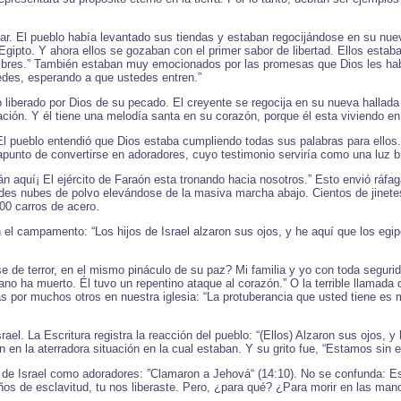
ar. El pueblo había levantado sus tiendas y estaban regocijándose en su nue
 Egipto. Y ahora ellos se gozaban con el primer sabor de libertad. Ellos estab
libres.” También estaban muy emocionados por las promesas que Dios les hab
tedes, esperando a que ustedes entren.”
 liberado por Dios de su pecado. El creyente se regocija en su nueva hallada
ración. Y él tiene una melodía santa en su corazón, porque él esta viviendo e
El pueblo entendió que Dios estaba cumpliendo todas sus palabras para ellos.
unto de convertirse en adoradores, cuyo testimonio serviría como una luz br
án aquí¡ El ejército de Faraón esta tronando hacia nosotros.” Esto envió ráf
randes nubes de polvo elevándose de la masiva marcha abajo. Cientos de jine
900 carros de acero.
 el campamento: “Los hijos de Israel alzaron sus ojos, y he aquí que los egipci
e de terror, en el mismo pináculo de su paz? Mi familia y yo con toda segu
no ha muerto. Él tuvo un repentino ataque al corazón.” O la terrible llamada q
s por muchos otros en nuestra iglesia: “La protuberancia que usted tiene es ma
rael. La Escritura registra la reacción del pueblo: “(Ellos) Alzaron sus ojos, y
n en la aterradora situación en la cual estaban. Y su grito fue, “Estamos si
s de Israel como adoradores: ”Clamaron a Jehová“ (14:10). No se confunda: Es
s de esclavitud, tu nos liberaste. Pero, ¿para qué? ¿Para morir en las man