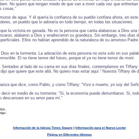
 bien. No quiero que tengan miedo de que van a morir cada vez que enfrentan 
s cosas.”
muros de agua. Y él quería la confianza de su pueblo confiara ahora, en este
adores, un pueblo que lo adoraría en todo tiempo, en todas las situaciones.
ue la victoria es ganada. No es la persona que canta alabanzas a Dios una v
y danzaron, alabaron a Dios y enaltecieron su grandeza. Sin embargo, tres d
uperficiales. Ellos no habían aprendido de la naturaleza de su amoroso Padre
Dios en la tormenta. La adoración de esta persona no esta solo en sus palab
ovible. El no tiene temor del futuro, porque el ya no tiene temor de morir.
y. Sentados al lado de su cama en sus días finales, contemplamos en Tiffany
l dijo que quiere que este allá. No quiero mas estar aquí.” Nuestra Tiffany d
ianza que dice, como Pablo, y como Tiffany: “Vivo o muerto, yo soy del Seño
 decir en medio de su tormenta: “Si, la economía puede derrumbarse. Si, to
yo descansare en su amor para mí.”
USA.
migo.
Información de la Iglesia Times Square
|
Información para el Nuevo Lector
Página en Diferentes Idiomas