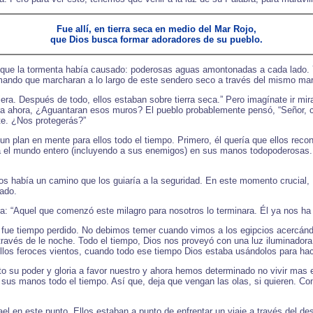
Fue allí, en tierra seca en medio del Mar Rojo,
que Dios busca formar adoradores de su pueblo.
a que la tormenta había causado: poderosas aguas amontonadas a cada lado. Y
 mando que marcharan a lo largo de este sendero seco a través del mismo mar
ra. Después de todo, ellos estaban sobre tierra seca.” Pero imagínate ir mi
 era ahora, ¿Aguantaran esos muros? El pueblo probablemente pensó, “Señor, 
te. ¿Nos protegerás?”
un plan en mente para ellos todo el tiempo. Primero, él quería que ellos recon
enia el mundo entero (incluyendo a sus enemigos) en sus manos todopoderosa
os había un camino que los guiaría a la seguridad. En este momento crucial,
lado.
a: “Aquel que comenzó este milagro para nosotros lo terminara. Él ya nos ha 
fue tiempo perdido. No debimos temer cuando vimos a los egipcios acercándo
ravés de le noche. Todo el tiempo, Dios nos proveyó con una luz iluminadora
llos feroces vientos, cuando todo ese tiempo Dios estaba usándolos para ha
 su poder y gloria a favor nuestro y ahora hemos determinado no vivir mas 
sus manos todo el tiempo. Así que, deja que vengan las olas, si quieren. 
el en este punto. Ellos estaban a punto de enfrentar un viaje a través del desi