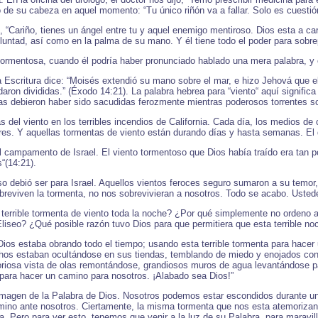
o de su cabeza en aquel momento: “Tu único riñón va a fallar. Solo es cuestió
Cariño, tienes un ángel entre tu y aquel enemigo mentiroso. Dios esta a carg
oluntad, así como en la palma de su mano. Y él tiene todo el poder para sobre
 tormentosa, cuando él podría haber pronunciado hablado una mera palabra, y
 Escritura dice: “Moisés extendió su mano sobre el mar, e hizo Jehová que el 
ron divididas.” (Éxodo 14:21). La palabra hebrea para “viento“ aquí significa
litas debieron haber sido sacudidas ferozmente mientras poderosos torrentes 
 del viento en los terribles incendios de California. Cada día, los medios d
es. Y aquellas tormentas de viento están durando días y hasta semanas. El
l campamento de Israel. El viento tormentoso que Dios había traído era tan p
“(14:21).
o debió ser para Israel. Aquellos vientos feroces seguro sumaron a su temor
eviven la tormenta, no nos sobrevivieran a nosotros. Todo se acabo. Ustedes
n terrible tormenta de viento toda la noche? ¿Por qué simplemente no ordeno 
liseo? ¿Qué posible razón tuvo Dios para que permitiera que esta terrible no
ios estaba obrando todo el tiempo; usando esta terrible tormenta para hacer 
hos estaban ocultándose en sus tiendas, temblando de miedo y enojados con D
loriosa vista de olas remontándose, grandiosos muros de agua levantándose p
to para hacer un camino para nosotros. ¡Alabado sea Dios!”
 imagen de la Palabra de Dios. Nosotros podemos estar escondidos durante un
mino ante nosotros. Ciertamente, la misma tormenta que nos esta atemorizan
a. Pero para ver esto, tenemos que venir a la luz de su Palabra, para maravil