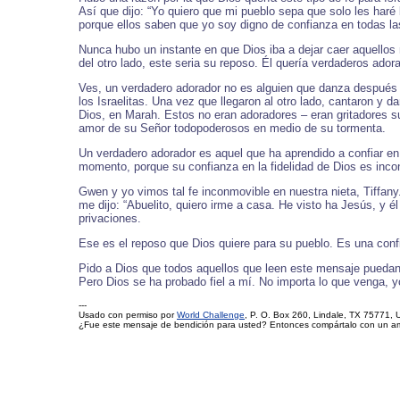
Así que dijo: “Yo quiero que mi pueblo sepa que solo les haré
porque ellos saben que yo soy digno de confianza en todas la
Nunca hubo un instante en que Dios iba a dejar caer aquellos 
del otro lado, este seria su reposo. Él quería verdaderos ador
Ves, un verdadero adorador no es alguien que danza después q
los Israelitas. Una vez que llegaron al otro lado, cantaron 
Dios, en Marah. Estos no eran adoradores – eran gritadores s
amor de su Señor todopoderosos en medio de su tormenta.
Un verdadero adorador es aquel que ha aprendido a confiar en 
momento, porque su confianza en la fidelidad de Dios es inconm
Gwen y yo vimos tal fe inconmovible en nuestra nieta, Tiffan
me dijo: “Abuelito, quiero irme a casa. He visto ha Jesús, y é
privaciones.
Ese es el reposo que Dios quiere para su pueblo. Es una conf
Pido a Dios que todos aquellos que leen este mensaje puedan
Pero Dios se ha probado fiel a mí. No importa lo que venga, 
---
Usado con permiso por
World Challenge
, P. O. Box 260, Lindale, TX 75771, 
¿Fue este mensaje de bendición para usted? Entonces compártalo con un a