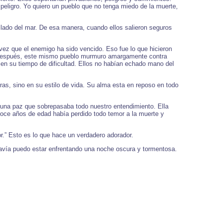
peligro. Yo quiero un pueblo que no tenga miedo de la muerte,
 lado del mar. De esa manera, cuando ellos salieron seguros
ez que el enemigo ha sido vencido. Eso fue lo que hicieron
ías después, este mismo pueblo murmuro amargamente contra
 en su tiempo de dificultad. Ellos no habían echado mano del
ras, sino en su estilo de vida. Su alma esta en reposo en todo
 una paz que sobrepasaba todo nuestro entendimiento. Ella
e doce años de edad había perdido todo temor a la muerte y
r.” Esto es lo que hace un verdadero adorador.
davía puedo estar enfrentando una noche oscura y tormentosa.