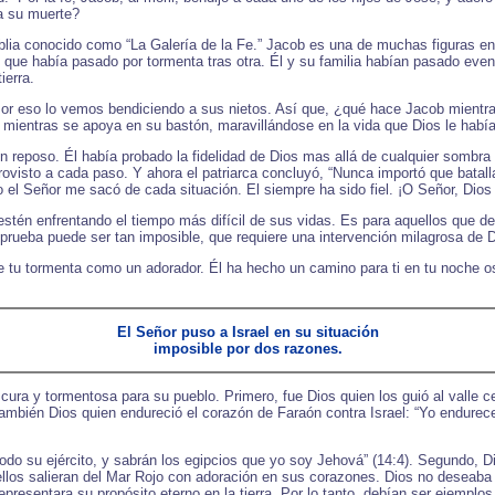
a su muerte?
iblia conocido como “La Galería de la Fe.” Jacob es una de muchas figuras 
 que había pasado por tormenta tras otra. Él y su familia habían pasado ev
ierra.
or eso lo vemos bendiciendo a sus nietos. Así que, ¿qué hace Jacob mientra
mientras se apoya en su bastón, maravillándose en la vida que Dios le había d
eposo. Él había probado la fidelidad de Dios mas allá de cualquier sombra d
rovisto a cada paso. Y ahora el patriarca concluyó, “Nunca importó que batall
l Señor me sacó de cada situación. El siempre ha sido fiel. ¡O Señor, Dios 
stén enfrentando el tiempo más difícil de sus vidas. Es para aquellos que d
rueba puede ser tan imposible, que requiere una intervención milagrosa de D
de tu tormenta como un adorador. Él ha hecho un camino para ti en tu noche o
El Señor puso a Israel en su situación
imposible por dos razones.
ra y tormentosa para su pueblo. Primero, fue Dios quien los guió al valle ce
mbién Dios quien endureció el corazón de Faraón contra Israel: “Yo endurecer
 todo su ejército, y sabrán los egipcios que yo soy Jehová” (14:4). Segundo, 
ellos salieran del Mar Rojo con adoración en sus corazones. Dios no deseab
presentara su propósito eterno en la tierra. Por lo tanto, debían ser ejemplo