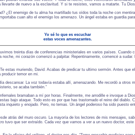
a llevarte de nuevo a la esclavitud. Y si te resistes, vamos a matarte. Tu Dio
dad? ¿El enemigo de tu alma ha martillado tus oídos toda la noche con mentir
 importaba cuan alto el enemigo los amenazo. Un ángel estaba en guardia par
Yo sé lo que es escuchar
estas voces amenazantes.
vimos treinta días de conferencias ministeriales en varios países. Cuando c
 noche, mi corazón comenzó a palpitar. Repentinamente, comencé a sudar. Me 
“Te estas muriendo, David. Acabas de predicar tu ultimo sermón. Antes que el
a producir temor en mi.
día descansar. La voz todavía estaba allí, amenazando. Me recordó a otros m
isterio, se acaba también.”
infernales bramaban a mí por horas. Finalmente, me arrodille e invoque a D
 estas bajo ataque. Todo esto es por que has trastornado el reino del diablo
ta inquieto y enojado. Pero, no temas. Un ángel poderoso ha sido puesto entr
sde atrás del muro oscuro. La mayoría de los lectores de mis mensajes, s
otro tuvo que ser extraído. Cada vez que vamos a ver a un nuevo doctor, este 
 En la oficina del urólogo, el doctor nos dijo, “Temo prescribir medicina par