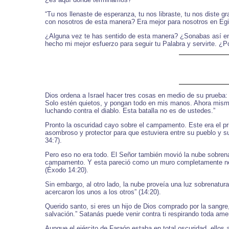
“Tu nos llenaste de esperanza, tu nos libraste, tu nos diste
con nosotros de esta manera? Era mejor para nosotros en Egip
¿Alguna vez te has sentido de esta manera? ¿Sonabas así en t
hecho mi mejor esfuerzo para seguir tu Palabra y servirte. ¿
Dios ordena a Israel hacer tres cosas en medio de su prueba: 
Solo estén quietos, y pongan todo en mis manos. Ahora mismo,
luchando contra el diablo. Esta batalla no es de ustedes.”
Pronto la oscuridad cayo sobre el campamento. Este era el pri
asombroso y protector para que estuviera entre su pueblo y s
34:7).
Pero eso no era todo. El Señor también movió la nube sobrenatu
campamento. Y esta pareció como un muro completamente negro
(Éxodo 14:20).
Sin embargo, al otro lado, la nube proveía una luz sobrenatura
acercaron los unos a los otros” (14:20).
Querido santo, si eres un hijo de Dios comprado por la sangre,
salvación.” Satanás puede venir contra ti respirando toda a
Aunque el ejército de Faraón estaba en total oscuridad, ello