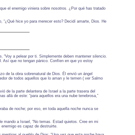
que el enemigo viniera sobre nosotros. ¿Por qué has tratado
o, “¿Qué hice yo para merecer esto? Decidí amarte, Dios. He
e, “Voy a pelear por ti. Simplemente deben mantener silencio.
l. Así que no tengan pánico. Confíen en que yo estoy
zo de la obra sobrenatural de Dios. Él envió un ángel
edor de todos aquellos que lo aman y le temen ( ver Salmo
 de la parte delantera de Israel a la parte trasera del
s allá de este: “para aquellos era una nube tenebrosa,”
umbraba de noche; por eso, en toda aquella noche nunca se
o le mando a Israel, “No temas. Estad quietos. Cree en mi
 enemigo es capaz de destruirte.
 y mentiras al pueblo de Dios: “Una vez que esta noche haya