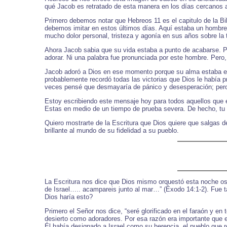
qué Jacob es retratado de esta manera en los días cercanos 
Primero debemos notar que Hebreos 11 es el capitulo de la B
debemos imitar en estos últimos días. Aquí estaba un hombre
mucho dolor personal, tristeza y agonía en sus años sobre la t
Ahora Jacob sabia que su vida estaba a punto de acabarse. P
adorar. Ni una palabra fue pronunciada por este hombre. Pero, 
Jacob adoró a Dios en ese momento porque su alma estaba en r
probablemente recordó todas las victorias que Dios le había p
veces pensé que desmayaría de pánico y desesperación; pero e
Estoy escribiendo este mensaje hoy para todos aquellos que e
Estas en medio de un tiempo de prueba severa. De hecho, tu p
Quiero mostrarte de la Escritura que Dios quiere que salgas 
brillante al mundo de su fidelidad a su pueblo.
La Escritura nos dice que Dios mismo orquestó esta noche oscu
de Israel….. acampareis junto al mar…” (Éxodo 14:1-2). Fue ta
Dios haría esto?
Primero el Señor nos dice, “seré glorificado en el faraón y en
desierto como adoradores. Por esa razón era importante que 
Él había designado a Israel como su herencia, el pueblo que re