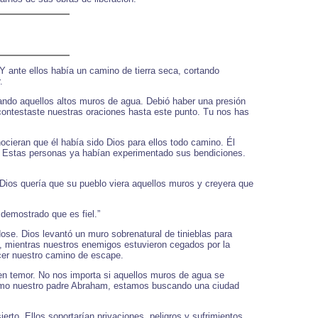
 ante ellos había un camino de tierra seca, cortando
.
rando aquellos altos muros de agua. Debió haber una presión
contestaste nuestras oraciones hasta este punto. Tu nos has
ocieran que él había sido Dios para ellos todo camino. Él
s. Estas personas ya habían experimentado sus bendiciones.
 Dios quería que su pueblo viera aquellos muros y creyera que
demostrado que es fiel.”
se. Dios levantó un muro sobrenatural de tinieblas para
, mientras nuestros enemigos estuvieron cegados por la
cer nuestro camino de escape.
en temor. No nos importa si aquellos muros de agua se
Como nuestro padre Abraham, estamos buscando una ciudad
erto. Ellos soportarían privaciones, peligros y sufrimientos.