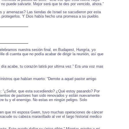
s no puede salvarte. Mejor será que te des por vencido, ahora.”
as y amenazas? Las tiendas de Israel se sacudieron por esta
a protegerlos. Y Dios había hecho una promesa a su pueblo.
elebramos nuestra sesión final, en Budapest, Hungría, yo
di cuenta que no podía acabar de dirigir la reunión, así que
 día acabe, tu corazón latirá por ultima vez.” Era una voz mas
inistros que habían muerto: “Derrote a aquel pastor amigo
ios: “¿Señor, que esta sucediendo? ¿Qué estoy pasando? Por
. Cientos de pastores han sido renovados y están nuevamente
e tu y el enemigo. No estas en ningún peligro. Solo
aben que mi esposa Gwen, tuvo muchas operaciones de cáncer
sacude su cabeza maravillado al ver el largo historial medico
a esto. Esto puede dañar su único riñón.” Mientas miraba a mi