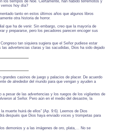
n los tiempos de Noe. Ciertamente, han habido terremotos y
ue vemos hoy día?
mentado tanto en estos últimos años que algunos libros
mente otra historia de horror.
al que ha de venir. Sin embargo, creo que la mayoría de
rar y prepararse, pero los pecadores parecen encoger sus
 Congreso tan siquiera sugiera que el Señor pudiese estar
s las advertencias claras y las sacudidas, Dios ha sido dejado
on grandes casinos de juego y palacios de placer. De acuerdo
gente de alrededor del mundo para que vengan y ayuden a
 pesar de las advertencias y los ruegos de los vigilantes de
vieron al Señor. Pero aún en el medio del desastre, la
la muerte huirá de ellos” (Ap. 9:6). Leemos de Dios
ndrá después que Dios haya enviado voces y trompetas para
a los demonios y a las imágenes de oro, plata,… No se