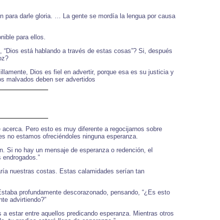
n para darle gloria. … La gente se mordía la lengua por causa
nible para ellos.
s, “Dios está hablando a través de estas cosas”? Si, después
oz?
lamente, Dios es fiel en advertir, porque esa es su justicia y
uos malvados deben ser advertidos
acerca. Pero esto es muy diferente a regocijarnos sobre
nces no estamos ofreciéndoles ninguna esperanza.
n. Si no hay un mensaje de esperanza o redención, el
os endrogados.”
earía nuestras costas. Estas calamidades serían tan
. Estaba profundamente descorazonado, pensando, “¿Es esto
te advirtiendo?”
a estar entre aquellos predicando esperanza. Mientras otros