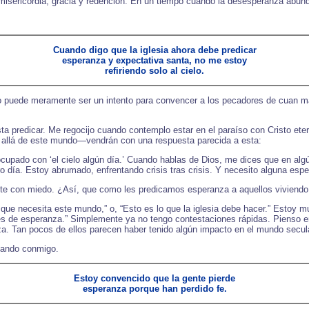
isericordia, gracia y redención. En un tiempo cuando la desesperanza abunde
.
Cuando digo que la iglesia ahora debe predicar
esperanza y expectativa santa, no me estoy
refiriendo solo al cielo.
puede meramente ser un intento para convencer a los pecadores de cuan mara
ta predicar. Me regocijo cuando contemplo estar en el paraíso con Cristo ete
allá de este mundo—vendrán con una respuesta parecida a esta:
cupado con ‘el cielo algún día.’ Cuando hablas de Dios, me dices que en algún
 día. Estoy abrumado, enfrentando crisis tras crisis. Y necesito alguna esp
ente con miedo. ¿Así, que como les predicamos esperanza a aquellos viviend
que necesita este mundo,” o, “Esto es lo que la iglesia debe hacer.” Estoy 
nes de esperanza.” Simplemente ya no tengo contestaciones rápidas. Pienso e
za. Tan pocos de ellos parecen haber tenido algún impacto en el mundo secul
atando conmigo.
Estoy convencido que la gente pierde
esperanza porque han perdido fe.