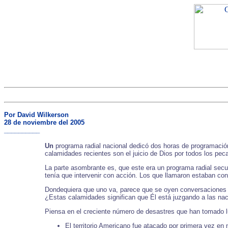
Por David Wilkerson
28 de noviembre del 2005
__________
Un
programa radial nacional dedicó dos horas de programación 
calamidades recientes son el juicio de Dios por todos los pe
La parte asombrante es, que este era un programa radial secul
tenía que intervenir con acción. Los que llamaron estaban co
Dondequiera que uno va, parece que se oyen conversaciones so
¿Estas calamidades significan que Él está juzgando a las na
Piensa en el creciente número de desastres que han tomado l
El territorio Americano fue atacado por primera vez en