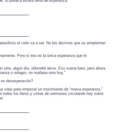
, tu predica estará llena de esperanza.”
villoso el cielo va a ser. No les decimos que se arrepientan
rnamente. Pero si eso es la única esperanza que le
 sitio, algún día, obtendré alivio. Eso suena bien, pero ahora
eranza o milagro, no mañana sino hoy.”
o en desesperación?
muy viejo para empezar un movimiento de “nueva esperanza,”
n todos los libros y cintas de sermones circulando hoy sobre
ar.