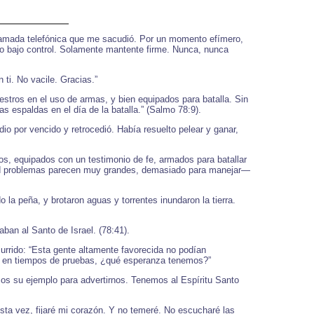
llamada telefónica que me sacudió. Por un momento efímero,
odo bajo control. Solamente mantente firme. Nunca, nunca
ti. No vacile. Gracias.”
estros en el uso de armas, y bien equipados para batalla. Sin
s espaldas en el día de la batalla.” (Salmo 78:9).
o por vencido y retrocedió. Había resuelto pelear y ganar,
s, equipados con un testimonio de fe, armados para batallar
nd problemas parecen muy grandes, demasiado para manejar—
 la peña, y brotaron aguas y torrentes inundaron la tierra.
ban al Santo de Israel. (78:41).
ocurrido: “Esta gente altamente favorecida no podían
an en tiempos de pruebas, ¿qué esperanza tenemos?”
s su ejemplo para advertirnos. Tenemos al Espíritu Santo
sta vez, fijaré mi corazón. Y no temeré. No escucharé las