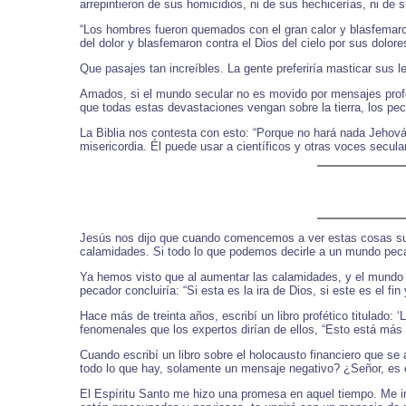
arrepintieron de sus homicidios, ni de sus hechicerías, ni de su
“Los hombres fueron quemados con el gran calor y blasfemaron
del dolor y blasfemaron contra el Dios del cielo por sus dolore
Que pasajes tan increíbles. La gente preferiría masticar sus l
Amados, si el mundo secular no es movido por mensajes profét
que todas estas devastaciones vengan sobre la tierra, los pe
La Biblia nos contesta con esto: “Porque no hará nada Jehová, 
misericordia. Él puede usar a científicos y otras voces secul
Jesús nos dijo que cuando comencemos a ver estas cosas suce
calamidades. Si todo lo que podemos decirle a un mundo pecad
Ya hemos visto que al aumentar las calamidades, y el mundo 
pecador concluiría: “Si esta es la ira de Dios, si este es el 
Hace más de treinta años, escribí un libro profético titulado:
fenomenales que los expertos dirían de ellos, “Esto está más
Cuando escribí un libro sobre el holocausto financiero que
todo lo que hay, solamente un mensaje negativo? ¿Señor, es 
El Espíritu Santo me hizo una promesa en aquel tiempo. Me i