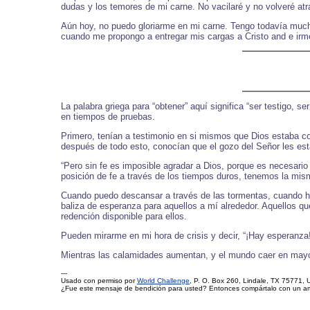
dudas y los temores de mi carne. No vacilaré y no volveré at
Aún hoy, no puedo gloriarme en mi carne. Tengo todavía mucho 
cuando me propongo a entregar mis cargas a Cristo and e ir
La palabra griega para “obtener” aquí significa “ser testigo, se
en tiempos de pruebas.
Primero, tenían a testimonio en si mismos que Dios estaba comp
después de todo esto, conocían que el gozo del Señor les est
“Pero sin fe es imposible agradar a Dios, porque es necesari
posición de fe a través de los tiempos duros, tenemos la mism
Cuando puedo descansar a través de las tormentas, cuando he
baliza de esperanza para aquellos a mí alrededor. Aquellos q
redención disponible para ellos.
Pueden mirarme en mi hora de crisis y decir, “¡Hay esperanza!
Mientras las calamidades aumentan, y el mundo caer en mayor 
---
Usado con permiso por
World Challenge
, P. O. Box 260, Lindale, TX 75771, 
¿Fue este mensaje de bendición para usted? Entonces compártalo con un a