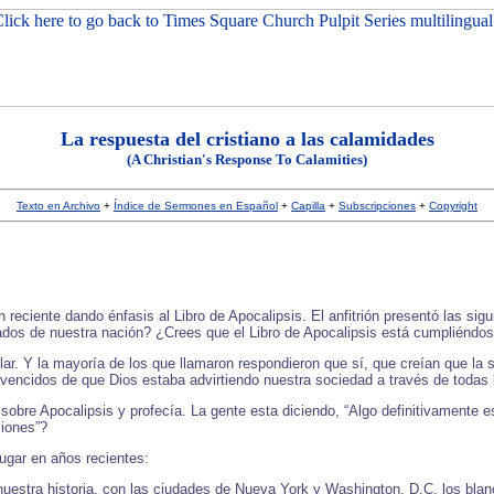
La respuesta del cristiano a las calamidades
(A Christian's Response To Calamities)
Texto en Archivo
+
Índice de Sermones en Español
+
Capilla
+
Subscripciones
+
Copyright
reciente dando énfasis al Libro de Apocalipsis. El anfitrión presentó las si
cados de nuestra nación? ¿Crees que el Libro de Apocalipsis está cumpliéndo
ar. Y la mayoría de los que llamaron respondieron que sí, que creían que la 
nvencidos de que Dios estaba advirtiendo nuestra sociedad a través de todas
bre Apocalipsis y profecía. La gente esta diciendo, “Algo definitivamente 
ciones”?
ugar en años recientes:
 nuestra historia, con las ciudades de Nueva York y Washington, D.C. los blan