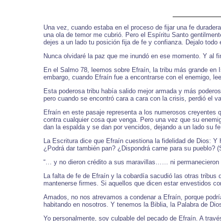
Una vez, cuando estaba en el proceso de fijar una fe durader
una ola de temor me cubrió. Pero el Espíritu Santo gentilmen
dejes a un lado tu posición fija de fe y confianza. Dejalo tod
Nunca olvidaré la paz que me inundó en ese momento. Y al fina
En el Salmo 78, leemos sobre Efraín, la tribu más grande en I
embargo, cuando Efraín fue a encontrarse con el enemigo, leemo
Esta poderosa tribu había salido mejor armada y más poderosa 
pero cuando se encontró cara a cara con la crisis, perdió el va
Efraín en este pasaje representa a los numerosos creyentes q
contra cualquier cosa que venga. Pero una vez que su enem
dan la espalda y se dan por vencidos, dejando a un lado su fe
La Escritura dice que Efraín cuestiona la fidelidad de Dios: Y
¿Podrá dar también pan? ¿Dispondrá carne para su pueblo? (
“… y no dieron crédito a sus maravillas…… ni permanecieron fi
La falta de fe de Efraín y la cobardía sacudió las otras tribu
mantenerse firmes. Si aquellos que dicen estar envestidos c
Amados, no nos atrevamos a condenar a Efraín, porque podrí
habitando en nosotros. Y tenemos la Biblia, la Palabra de D
Yo personalmente, soy culpable del pecado de Efraín. A travé