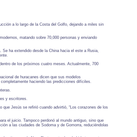
ción a lo largo de la Costa del Golfo, dejando a miles sin
os modernos, matando sobre 70,000 personas y enviando
a. Se ha extendido desde la China hacia el este a Rusia,
ente.
 dentro de los próximos cuatro meses. Actualmente, 700
 nacional de huracanes dicen que sus modelos
 completamente haciendo las predicciones difíciles.
nteras.
es y escritores.
o que Jesús se refirió cuando advirtió, “Los corazones de los
 para el juicio. Tampoco perdonó al mundo antiguo, sino que
rucción a las ciudades de Sodoma y de Gomorra, reduciéndolas