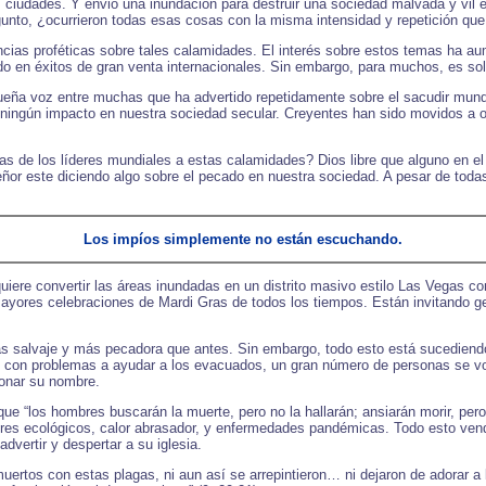
iudades. Y envió una inundación para destruir una sociedad malvada y vil e
gunto, ¿ocurrieron todas esas cosas con la misma intensidad y repetición q
ias proféticas sobre tales calamidades. El interés sobre estos temas ha au
do en éxitos de gran venta internacionales. Sin embargo, para muchos, es sola
ueña voz entre muchas que ha advertido repetidamente sobre el sacudir mundi
 ningún impacto en nuestra sociedad secular. Creyentes han sido movidos a o
s de los líderes mundiales a estas calamidades? Dios libre que alguno en el
Señor este diciendo algo sobre el pecado en nuestra sociedad. A pesar de toda
Los impíos simplemente no están escuchando.
uiere convertir las áreas inundadas en un distrito masivo estilo Las Vegas c
 mayores celebraciones de Mardi Gras de todos los tiempos. Están invitando 
 salvaje y más pecadora que antes. Sin embargo, todo esto está sucediendo a
as con problemas a ayudar a los evacuados, un gran número de personas se vol
ionar su nombre.
 “los hombres buscarán la muerte, pero no la hallarán; ansiarán morir, pero 
stres ecológicos, calor abrasador, y enfermedades pandémicas. Todo esto ve
dvertir y despertar a su iglesia.
muertos con estas plagas, ni aun así se arrepintieron… ni dejaron de adorar 