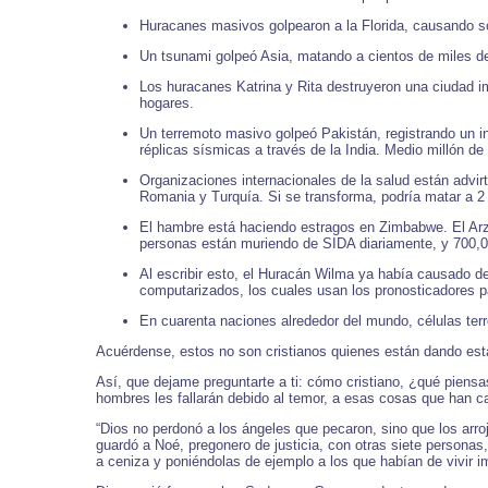
Huracanes masivos golpearon a la Florida, causando s
Un tsunami golpeó Asia, matando a cientos de miles 
Los huracanes Katrina y Rita destruyeron una ciudad im
hogares.
Un terremoto masivo golpeó Pakistán, registrando un i
réplicas sísmicas a través de la India. Medio millón 
Organizaciones internacionales de la salud están advir
Romania y Turquía. Si se transforma, podría matar a 
El hambre está haciendo estragos en Zimbabwe. El Arzo
personas están muriendo de SIDA diariamente, y 700,
Al escribir esto, el Huracán Wilma ya había causado d
computarizados, los cuales usan los pronosticadores p
En cuarenta naciones alrededor del mundo, células ter
Acuérdense, estos no son cristianos quienes están dando esta
Así, que dejame preguntarte a ti: cómo cristiano, ¿qué piensa
hombres les fallarán debido al temor, a esas cosas que han caí
“Dios no perdonó a los ángeles que pecaron, sino que los arro
guardó a Noé, pregonero de justicia, con otras siete persona
a ceniza y poniéndolas de ejemplo a los que habían de vivir i