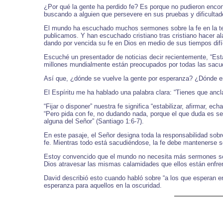
¿Por qué la gente ha perdido fe? Es porque no pudieron encontr
buscando a alguien que persevere en sus pruebas y dificultade
El mundo ha escuchado muchos sermones sobre la fe en la telev
publicamos. Y han escuchado cristiano tras cristiano hacer al
dando por vencida su fe en Dios en medio de sus tiempos difí
Escuché un presentador de noticias decir recientemente, “Est
millones mundialmente están preocupados por todas las sacud
Así que, ¿dónde se vuelve la gente por esperanza? ¿Dónde e
El Espíritu me ha hablado una palabra clara: “Tienes que ancla
“Fijar o disponer” nuestra fe significa “estabilizar, afirmar, e
“Pero pida con fe, no dudando nada, porque el que duda es sem
alguna del Señor” (Santiago 1:6-7).
En este pasaje, el Señor designa toda la responsabilidad sobr
fe. Mientras todo está sacudiéndose, la fe debe mantenerse sól
Estoy convencido que el mundo no necesita más sermones sobr
Dios atravesar las mismas calamidades que ellos están enfren
David describió esto cuando habló sobre “a los que esperan en
esperanza para aquellos en la oscuridad.