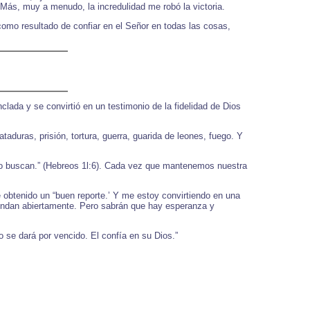
Más, muy a menudo, la incredulidad me robó la victoria.
como resultado de confiar en el Señor en todas las cosas,
anclada y se convirtió en un testimonio de la fidelidad de Dios
aduras, prisión, tortura, guerra, guarida de leones, fuego. Y
 lo buscan.” (Hebreos 1l:6). Cada vez que mantenemos nuestra
obtenido un “buen reporte.’ Y me estoy convirtiendo en una
spondan abiertamente. Pero sabrán que hay esperanza y
o se dará por vencido. El confía en su Dios.”