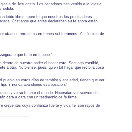
iglesia de Jesucristo. Los pecadores han venido a la iglesia
, sólida.
n leído libros sobre fe que nosotros los predicadores
ragada. Cristianos que antes declaraban su fe ahora están
r ataques terroristas en trenes subterráneos. Y múltiples de
segurate que tu fe no titubee.”
sta dentro de nuestro poder el hacer esto. Santiago escribió,
te a otra. No piense, pues, quien tal haga, que recibirá cosa
mi pueblo en estos días de temblor y ansiedad, tienen que ver
n fija. Y nunca abandones esa posición.”
uien vive su fe ante el mundo. Necesitan ver siervos de
án cara a cara con un testimonio de fe firme.
e creyentes cuya confianza fuerte y vida fiel son rayos de