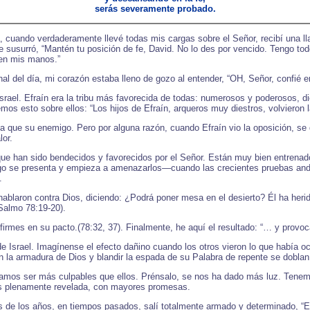
serás severamente probado.
a, cuando verdaderamente llevé todas mis cargas sobre el Señor, recibí una 
te susurró, “Mantén tu posición de fe, David. No lo des por vencido. Tengo t
o en mis manos.”
l del día, mi corazón estaba lleno de gozo al entender, “OH, Señor, confié en 
srael. Efraín era la tribu más favorecida de todas: numerosos y poderosos, di
s esto sobre ellos: “Los hijos de Efraín, arqueros muy diestros, volvieron la
que su enemigo. Pero por alguna razón, cuando Efraín vio la oposición, se di
lor.
ue han sido bendecidos y favorecidos por el Señor. Están muy bien entrenado
igo se presenta y empieza a amenazarlos—cuando las crecientes pruebas a
.
 hablaron contra Dios, diciendo: ¿Podrá poner mesa en el desierto? Él ha herido
Salmo 78:19-20).
rmes en su pacto.(78:32, 37). Finalmente, he aquí el resultado: “… y provoca
s de Israel. Imagínense el efecto dañino cuando los otros vieron lo que había 
on la armadura de Dios y blandir la espada de su Palabra de repente se dobl
amos ser más culpables que ellos. Prénsalo, se nos ha dado más luz. Tenemo
ios plenamente revelada, con mayores promesas.
s de los años, en tiempos pasados, salí totalmente armado y determinado, “E