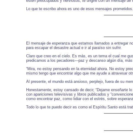
estén preocupados y nerviosos, te ungiré con un mensaje de m
Lo que te escribo ahora es uno de esos mensajes prometidos
El mensaje de esperanza que estamos llamados a entregar no 
para escapar el desastre actual e ir al paraíso sin sufrir.
Claro que creo en el cielo. Es más, es un tema el cual me gus
predicamos a los pecadores—paz y descanso algún día, más 
“Mira, no estoy pensando en la eternidad ahora. No estoy preo
mismo tengo que encontrar algo que me ayude a atravesar otro
Al presente, el mundo está ansioso, perplejo, fuera de su m
Honestamente, estoy cansado de decir, “Dejame enseñarte lo 
con apariciones televisivas y libros publicados y “convencio
como encontrar paz, como lidiar con el estrés, sobre esperan
Todo lo que te puedo decir es como el Espíritu Santo está tr