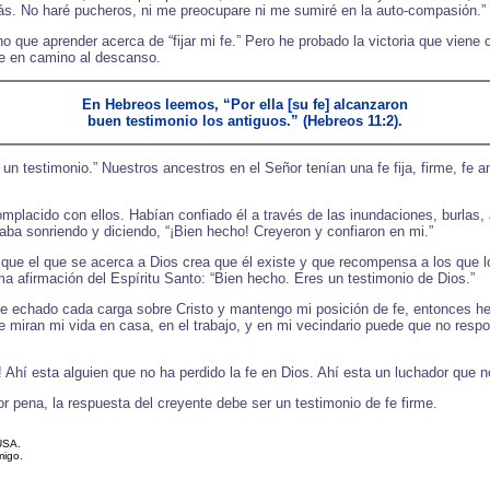
rás. No haré pucheros, ni me preocupare ni me sumiré en la auto-compasión.” 
que aprender acerca de “fijar mi fe.” Pero he probado la victoria que viene 
me en camino al descanso.
En Hebreos leemos, “Por ella [su fe] alcanzaron
buen testimonio los antiguos.” (Hebreos 11:2).
r un testimonio.” Nuestros ancestros en el Señor tenían una fe fija, firme, fe 
lacido con ellos. Habían confiado él a través de las inundaciones, burlas, at
aba sonriendo y diciendo, “¡Bien hecho! Creyeron y confiaron en mi.”
o que el que se acerca a Dios crea que él existe y que recompensa a los que
a afirmación del Espíritu Santo: “Bien hecho. Eres un testimonio de Dios.”
 echado cada carga sobre Cristo y mantengo mi posición de fe, entonces he 
ue miran mi vida en casa, en el trabajo, y en mi vecindario puede que no re
 Ahí esta alguien que no ha perdido la fe en Dios. Ahí esta un luchador que n
pena, la respuesta del creyente debe ser un testimonio de fe firme.
USA.
migo.