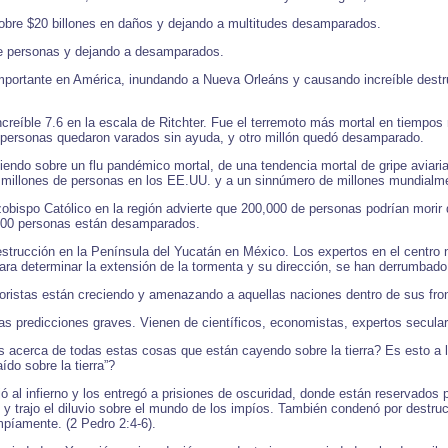
obre $20 billones en daños y dejando a multitudes desamparados.
de personas y dejando a desamparados.
portante en América, inundando a Nueva Orleáns y causando increíble destruc
ncreíble 7.6 en la escala de Ritchter. Fue el terremoto más mortal en tiemp
de personas quedaron varados sin ayuda, y otro millón quedó desamparado.
tiendo sobre un flu pandémico mortal, de una tendencia mortal de gripe aviari
2 millones de personas en los EE.UU. y a un sinnúmero de millones mundialm
bispo Católico en la región advierte que 200,000 de personas podrían morir
000 personas están desamparados.
estrucción en la Península del Yucatán en México. Los expertos en el centro
ara determinar la extensión de la tormenta y su dirección, se han derrumbado
roristas están creciendo y amenazando a aquellas naciones dentro de sus fro
s predicciones graves. Vienen de científicos, economistas, expertos secular
s acerca de todas estas cosas que están cayendo sobre la tierra? Es esto a l
do sobre la tierra”?
jó al infierno y los entregó a prisiones de oscuridad, donde están reservados
s, y trajo el diluvio sobre el mundo de los impíos. También condenó por dest
mpíamente. (2 Pedro 2:4-6).