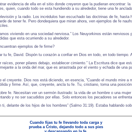
ar evidencia de ella en el sitio donde creyeron que la pudieran encontrar: la 
s, quien, cuando todo se esta hundiendo a su alrededor, tiene una fe anclada
isión y la radio. Los incrédulos han escuchado las doctrinas de fe, hasta ha
arde de tener fe. Pero dondequiera que miran ahora, ven ejemplos de fe nauf
ciles.
amos viviendo en una sociedad nerviosa.” Los Neuyorkinos están nerviosos po
idas que esta ocurriendo a su alrededor.
ncuentran ejemplos de fe firme?
r tu fe, David. Dispón tu corazón a confiar en Dios en todo, en todo tiempo. A
char raíces, poner pilares debajo, establecer cimiento.” La Escritura dice que e
ejante a la onda del mar, que es arrastrada por el viento y echada de una par
e el creyente. Dios nos está diciendo, en esencia, “Cuando el mundo mire a 
ida y firme. Así, que, creyente, ancla tu fe. Tu, cristiano, toma una posició
e fe. Necesitan ver un sermón ilustrado: la vida de un hombre o una mujer q
tando y no ser sacudidos por ellas. Solo entonces los pecadores se enfrentar
 ti, delante de los hijos de los hombres” (Salmo 31:19). Estaba hablando sobr
Cuando fijas tu fe llevando toda carga y
prueba a Cristo, dejando todo a sus pies
y descansando en la fe,