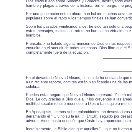
Dios envió fuego sobre Sodoma y Gomorra, destruyendo esas c
hambre y plagas a través de la historia. Sin embargo, me pre
Por una generación entera ahora, han habido muchas advertenc
populares sobre el rapto y los tiempos finales se han converti
Sobre los pasados veinticinco años, he sido tan solo una peq
estos mensajes, incluso los míos, no han hecho virtualmente
hombros.
Prénsalo; ¿ha habido alguna mención de Dios en las respuesta
envuelto en el sacudir de todas las cosas. Dios libre que el 
completamente fuera de la ecuación.
En el devastado Nueva Orleáns, el alcalde ha declarado que q
a un reciente reporte, comités están planificando una de las
celebrar.
Puedes estar seguro que Nueva Orleáns regresará. Y será más
Dios. Le doy gracias a Dios que al ir los creyentes a las áre
multitud secular rehusó reconocer a Dios o tan siquiera menc
En Apocalipsis, leemos sobre calamidades tan devastadoras que
derramando el “… vino su la ira…” (14:10), seguido por desa
advertir. Viene hasta después que Cristo haya aparecido para a
Increíblemente, la Biblia dice que aquellos “… que no fueron 