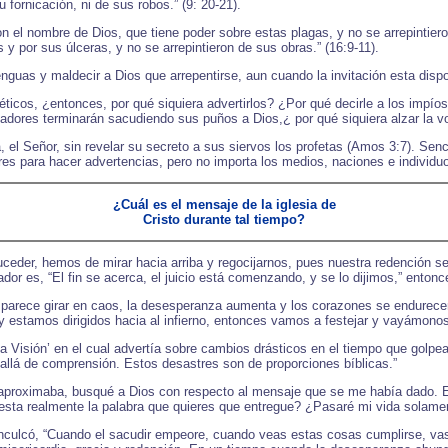
 fornicación, ni de sus robos.” (9: 20-21).
 el nombre de Dios, que tiene poder sobre estas plagas, y no se arrepintiero
s y por sus úlceras, y no se arrepintieron de sus obras.” (16:9-11).
enguas y maldecir a Dios que arrepentirse, aun cuando la invitación esta dispo
icos, ¿entonces, por qué siquiera advertirlos? ¿Por qué decirle a los impío
cadores terminarán sacudiendo sus puños a Dios,¿ por qué siquiera alzar la v
el Señor, sin revelar su secreto a sus siervos los profetas (Amos 3:7). Sencil
ares para hacer advertencias, pero no importa los medios, naciones e individ
¿Cuál es el mensaje de la iglesia de
Cristo durante tal tiempo?
der, hemos de mirar hacia arriba y regocijarnos, pues nuestra redención se 
or es, “El fin se acerca, el juicio está comenzando, y se lo dijimos,” ento
parece girar en caos, la desesperanza aumenta y los corazones se endurece
fin y estamos dirigidos hacia al infierno, entonces vamos a festejar y vayámon
 ‘La Visión’ en el cual advertía sobre cambios drásticos en el tiempo que golp
 allá de comprensión. Estos desastres son de proporciones bíblicas.”
 se aproximaba, busqué a Dios con respecto al mensaje que se me había dado
esta realmente la palabra que quieres que entregue? ¿Pasaré mi vida solamen
nculcó, “Cuando el sacudir empeore, cuando veas estas cosas cumplirse, vas 