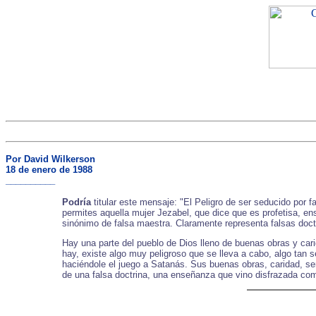
Por David Wilkerson
18 de enero de 1988
__________
Podría
titular este mensaje: "El Peligro de ser seducido por f
permites aquella mujer Jezabel, que dice que es profetisa, ens
sinónimo de falsa maestra. Claramente representa falsas doctr
Hay una parte del pueblo de Dios lleno de buenas obras y cari
hay, existe algo muy peligroso que se lleva a cabo, algo tan s
haciéndole el juego a Satanás. Sus buenas obras, caridad, se
de una falsa doctrina, una enseñanza que vino disfrazada como