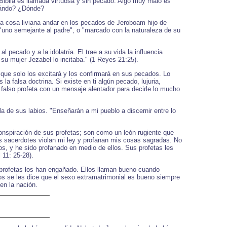
a Biblia es llamada virtuosa y sin pecado. Algo muy malo es
uándo? ¿Dónde?
ra cosa liviana andar en los pecados de Jeroboam hijo de
: "uno semejante al padre", o "marcado con la naturaleza de su
 pecado y a la idolatría. El trae a su vida la influencia
su mujer Jezabel lo incitaba." (1 Reyes 21:25).
 que solo los excitará y los confirmará en sus pecados. Lo
la falsa doctrina. Si existe en ti algún pecado, lujuria,
 falso profeta con un mensaje alentador para decirle lo mucho
la de sus labios. "Enseñarán a mi pueblo a discernir entre lo
onspiración de sus profetas; son como un león rugiente que
us sacerdotes violan mi ley y profanan mis cosas sagradas. No
os, y he sido profanado en medio de ellos. Sus profetas les
 11: 25-28).
 profetas los han engañado. Ellos llaman bueno cuando
os se les dice que el sexo extramatrimonial es bueno siempre
en la nación.