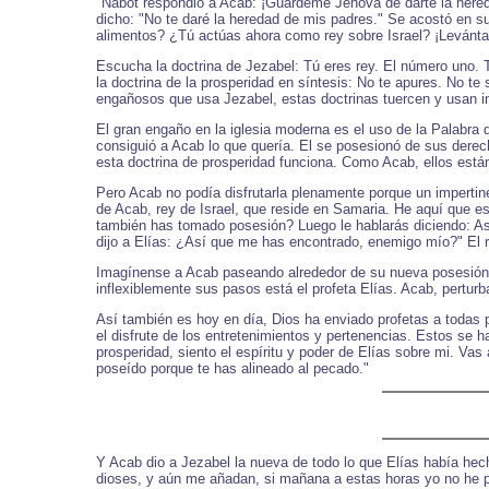
"Nabot respondió a Acab: ¡Guárdeme Jehová de darte la hered
dicho: "No te daré la heredad de mis padres." Se acostó en su
alimentos? ¿Tú actúas ahora como rey sobre Israel? ¡Levántate
Escucha la doctrina de Jezabel: Tú eres rey. El número uno. Tú
la doctrina de la prosperidad en síntesis: No te apures. No te
engañosos que usa Jezabel, estas doctrinas tuercen y usan i
El gran engaño en la iglesia moderna es el uso de la Palabra 
consiguió a Acab lo que quería. El se posesionó de sus derec
esta doctrina de prosperidad funciona. Como Acab, ellos está
Pero Acab no podía disfrutarla plenamente porque un impertine
de Acab, rey de Israel, que reside en Samaria. He aquí que e
también has tomado posesión? Luego le hablarás diciendo: Así
dijo a Elías: ¿Así que me has encontrado, enemigo mío?" El r
Imagínense a Acab paseando alrededor de su nueva posesión, 
inflexiblemente sus pasos está el profeta Elías. Acab, perturb
Así también es hoy en día, Dios ha enviado profetas a todas p
el disfrute de los entretenimientos y pertenencias. Estos se h
prosperidad, siento el espíritu y poder de Elías sobre mi. Va
poseído porque te has alineado al pecado."
Y Acab dio a Jezabel la nueva de todo lo que Elías había he
dioses, y aún me añadan, si mañana a estas horas yo no he pu