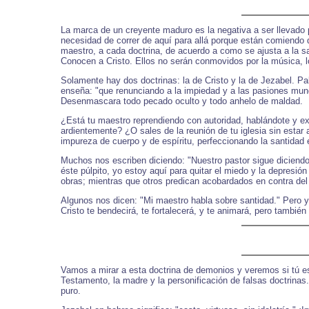
La marca de un creyente maduro es la negativa a ser llevado 
necesidad de correr de aquí para allá porque están comiendo
maestro, a cada doctrina, de acuerdo a como se ajusta a la sa
Conocen a Cristo. Ellos no serán conmovidos por la música, lo
Solamente hay dos doctrinas: la de Cristo y la de Jezabel. Pab
enseña: "que renunciando a la impiedad y a las pasiones munda
Desenmascara todo pecado oculto y todo anhelo de maldad.
¿Está tu maestro reprendiendo con autoridad, hablándote y ex
ardientemente? ¿O sales de la reunión de tu iglesia sin esta
impureza de cuerpo y de espíritu, perfeccionando la santidad e
Muchos nos escriben diciendo: "Nuestro pastor sigue diciendo
éste púlpito, yo estoy aquí para quitar el miedo y la depresió
obras; mientras que otros predican acobardados en contra del
Algunos nos dicen: "Mi maestro habla sobre santidad." Pero yo
Cristo te bendecirá, te fortalecerá, y te animará, pero también
Vamos a mirar a esta doctrina de demonios y veremos si tú est
Testamento, la madre y la personificación de falsas doctrina
puro.