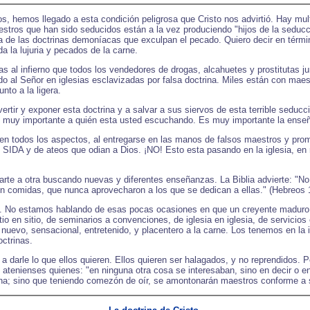
ros, hemos llegado a esta condición peligrosa que Cristo nos advirtió. Hay m
estros que han sido seducidos están a la vez produciendo "hijos de la seduc
da de las doctrinas demoníacas que exculpan el pecado. Quiero decir en términ
 la lujuria y pecados de la carne.
 al infierno que todos los vendedores de drogas, alcahuetes y prostitutas ju
do al Señor en iglesias esclavizadas por falsa doctrina. Miles están con mae
to a la ligera.
vertir y exponer esta doctrina y a salvar a sus siervos de esta terrible sedu
Es muy importante a quién esta usted escuchando. Es muy importante la ense
en todos los aspectos, al entregarse en las manos de falsos maestros y prom
 SIDA y de ateos que odian a Dios. ¡NO! Esto esta pasando en la iglesia, en 
rte a otra buscando nuevas y diferentes enseñanzas. La Biblia advierte: "No 
en comidas, que nunca aprovecharon a los que se dedican a ellas." (Hebreos 
sitio. No estamos hablando de esas pocas ocasiones en que un creyente maduro
io en sitio, de seminarios a convenciones, de iglesia en iglesia, de servicios 
 nuevo, sensacional, entretenido, y placentero a la carne. Los tenemos en la 
ctrinas.
arle lo que ellos quieren. Ellos quieren ser halagados, y no reprendidos. Po
atenienses quienes: "en ninguna otra cosa se interesaban, sino en decir o en
na; sino que teniendo comezón de oír, se amontonarán maestros conforme a s