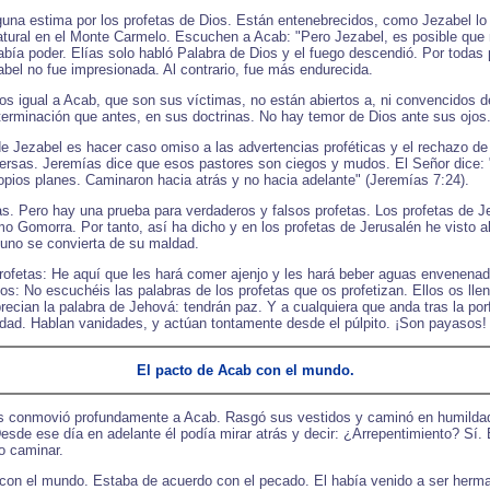
inguna estima por los profetas de Dios. Están entenebrecidos, como Jezabel 
atural en el Monte Carmelo. Escuchen a Acab: "Pero Jezabel, es posible que n
abía poder. Elías solo habló Palabra de Dios y el fuego descendió. Por todas
abel no fue impresionada. Al contrario, fue más endurecida.
os igual a Acab, que son sus víctimas, no están abiertos a, ni convencidos de
erminación que antes, en sus doctrinas. No hay temor de Dios ante sus ojos
 Jezabel es hacer caso omiso a las advertencias proféticas y el rechazo de oí
dversas. Jeremías dice que esos pastores son ciegos y mudos. El Señor dice: 
pios planes. Caminaron hacia atrás y no hacia adelante" (Jeremías 7:24).
s. Pero hay una prueba para verdaderos y falsos profetas. Los profetas de J
Gomorra. Por tanto, así ha dicho y en los profetas de Jerusalén he visto alg
uno se convierta de su maldad.
profetas: He aquí que les hará comer ajenjo y les hará beber aguas envenenad
itos: No escuchéis las palabras de los profetas que os profetizan. Ellos os l
ecian la palabra de Jehová: tendrán paz. Y a cualquiera que anda tras la por
aldad. Hablan vanidades, y actúan tontamente desde el púlpito. ¡Son payasos!
El pacto de Acab con el mundo.
ías conmovió profundamente a Acab. Rasgó sus vestidos y caminó en humildad 
de ese día en adelante él podía mirar atrás y decir: ¿Arrepentimiento? Sí. B
io caminar.
con el mundo. Estaba de acuerdo con el pecado. El había venido a ser herma