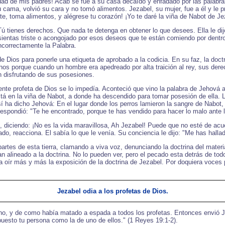
ad de mis padres! Acab se fue a su casa decaído y enfadado por las palabras
 cama, volvió su cara y no tomó alimentos. Jezabel, su mujer, fue a él y le p
, toma alimentos, y alégrese tu corazón! ¡Yo te daré la viña de Nabot de Jez
 tienes derechos. Que nada te detenga en obtener lo que desees. Ella le dijo 
 sientas triste o acongojado por esos deseos que te están comiendo por dentro
ncorrectamente la Palabra.
de Dios para ponerle una etiqueta de aprobado a la codicia. En su faz, la doc
hos porque cuando un hombre era apedreado por alta traición al rey, sus der
n disfrutando de sus posesiones.
nte profeta de Dios se lo impedía. Aconteció que vino la palabra de Jehová a 
stá en la viña de Nabot, a donde ha descendido para tomar posesión de ella.
 ha dicho Jehová: En el lugar donde los perros lamieron la sangre de Nabot,
espondió: "Te he encontrado, porque te has vendido para hacer lo malo ante 
diciendo: ¡No es la vida maravillosa, Ah Jezabel! Puede que no esté de acu
ado, reacciona. El sabía lo que le venía. Su conciencia le dijo: "Me has hall
artes de esta tierra, clamando a viva voz, denunciando la doctrina del mater
an alineado a la doctrina. No lo pueden ver, pero el pecado esta detrás de tod
s a oír más y más la exposición de la doctrina de Jezabel. Por doquiera voce
Jezabel odia a los profetas de Dios.
cho, y de como había matado a espada a todos los profetas. Entonces envió 
esto tu persona como la de uno de ellos." (1 Reyes 19:1-2).