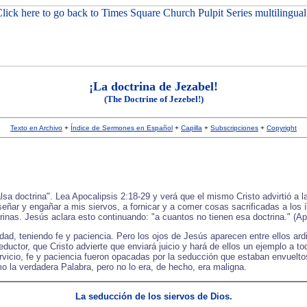
¡La doctrina de Jezabel!
(The Doctrine of Jezebel!)
Texto en Archivo
+
Índice de Sermones en Español
+
Capilla
+
Subscripciones
+
Copyright
alsa doctrina". Lea Apocalipsis 2:18-29 y verá que el mismo Cristo advirtió a 
eñar y engañar a mis siervos, a fornicar y a comer cosas sacrificadas a los í
inas. Jesús aclara esto continuando: "a cuantos no tienen esa doctrina." (Ap
dad, teniendo fe y paciencia. Pero los ojos de Jesús aparecen entre ellos a
eductor, que Cristo advierte que enviará juicio y hará de ellos un ejemplo a t
rvicio, fe y paciencia fueron opacadas por la seducción que estaban envuelto
 la verdadera Palabra, pero no lo era, de hecho, era maligna.
La seducción de los siervos de Dios.