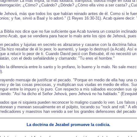
 ¡Imagínense! La más impía, la más idólatra, tramposa, odiosa mujer en toda l
 interrogación; ¿Cómo? ¿Cuándo? ¿Dónde? ¿Cómo ella vino a ser casta? ¿C
 de Jehová, más que todos los que habían reinado antes de él. Como si le fue
onios; y fue, sirvió a Baal y lo adoró." (1 Reyes 16:30-31). Acab quiere decir
 Biblia nos dice que no fue suficiente que Acab tuviera un corazón inclinado al
como Acab, que se vendiera para hacer lo malo ante los ojos de Jehová, pues 
n pecados y lujurias en secreto es abrazarse y casarse con la doctrina falsa
 hizo resaltar de él lo peor, lo aumentó, y luego lo destruyó (a Acab). Así es 
ue a relucir lo peor de ti. Cuando David pecó con Betsabé, él no necesitó un
Natán, con el dedo señalándole y clamando: "Tu eres el hombre."
lo la diferencia entre lo santo y lo profano, lo bueno y lo malo. No sale mezc
).
trayendo mensaje de justificar el pecado. "Porque en medio de ella hay una c
onio y de las cosas preciosas, y multiplican sus viudas en medio de ellos. S
stinguir entre lo impuro y lo puro. Con respecto a mis sábados esconden sus oj
iciendo: "Así ha dicho el Señor Jehová, pero Jehová no ha hablado." (Ezequiel
ados que ni siquiera pueden reconocer lo maligno cuando lo ven. Los falsos
tonean y menean sexualmente en el púlpito, tocando su "rock and roll." A ell
redicadores y maestros han venido a ser los grandes defensores del pecado 
La doctrina de Jezabel promueve la codicia.