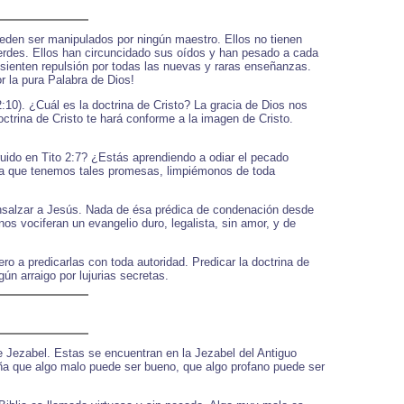
ueden ser manipulados por ningún maestro. Ellos no tienen
erdes. Ellos han circuncidado sus oídos y han pesado a cada
 sienten repulsión por todas las nuevas y raras enseñanzas.
r la pura Palabra de Dios!
:10). ¿Cuál es la doctrina de Cristo? La gracia de Dios nos
ctrina de Cristo te hará conforme a la imagen de Cristo.
ruido en Tito 2:7? ¿Estás aprendiendo a odiar el pecado
 ya que tenemos tales promesas, limpiémonos de toda
 ensalzar a Jesús. Nada de ésa prédica de condenación desde
os vociferan un evangelio duro, legalista, sin amor, y de
o a predicarlas con toda autoridad. Predicar la doctrina de
gún arraigo por lujurias secretas.
de Jezabel. Estas se encuentran en la Jezabel del Antiguo
eña que algo malo puede ser bueno, que algo profano puede ser