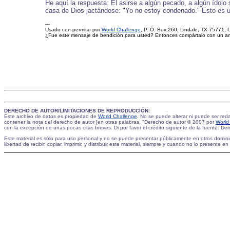
He aquí la respuesta: El asirse a algún pecado, a algún ídol
casa de Dios jactándose: "Yo no estoy condenado." Esto es una
---
Usado con permiso por
World Challenge
, P. O. Box 260, Lindale, TX 75771, 
¿Fue este mensaje de bendición para usted? Entonces compártalo con un a
DERECHO DE AUTOR/LIMITACIONES DE REPRODUCCIÓN:
Este archivo de datos es propiedad de
World Challenge
. No se puede alterar ni puede ser red
contener la nota del derecho de autor [en otras palabras, "Derecho de autor © 2007 por
World
con la excepción de unas pocas citas breves. Di por favor el crédito siguiente de la fuente: D
Este material es sólo para uso personal y no se puede presentar públicamente en otros domini
libertad de recibir, copiar, imprimir, y distribuir este material, siempre y cuando no lo presen