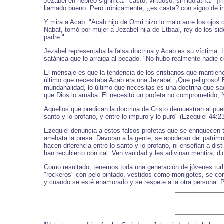
Jezabel en hebreo significa: "casto, virtuoso, sin idolatría."
llamado bueno. Pero irónicamente, ¿es casta? con signo de
Y mira a Acab: "Acab hijo de Omri hizo lo malo ante los ojos
Nabat, tomó por mujer a Jezabel hija de Etbaal, rey de los sid
padre."
Jezabel representaba la falsa doctrina y Acab es su víctima. La
satánica que lo arraiga al pecado. "No hubo realmente nadie 
El mensaje es que la tendencia de los cristianos que mantiene
último que necesitaba Acab era una Jezabel. ¡Que peligroso! Ella
mundanalidad, lo último que necesitas es una doctrina que saq
que Dios lo amaba. El necesitó un profeta no comprometido, 
Aquellos que predican la doctrina de Cristo demuestran al pueb
santo y lo profano, y entre lo impuro y lo puro" (Ezequiel 44:23
Ezequiel denuncia a estos falsos profetas que se enriquecen 
arrebata la presa. Devoran a la gente, se apoderan del patrim
hacen diferencia entre lo santo y lo profano, ni enseñan a di
han recubierto con cal. Ven vanidad y les adivinan mentira, d
Como resultado, tenemos toda una generación de jóvenes turb
"rockeros" con pelo pintado, vestidos como monigotes, se con
y cuando se esté enamorado y se respete a la otra persona. P