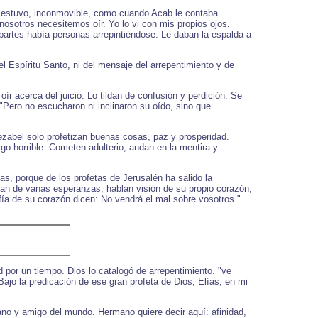
lo estuvo, inconmovible, como cuando Acab le contaba
osotros necesitemos oír. Yo lo vi con mis propios ojos.
 partes había personas arrepintiéndose. Le daban la espalda a
l Espíritu Santo, ni del mensaje del arrepentimiento y de
.
r acerca del juicio. Lo tildan de confusión y perdición. Se
"Pero no escucharon ni inclinaron su oído, sino que
ezabel solo profetizan buenas cosas, paz y prosperidad.
o horrible: Cometen adulterio, andan en la mentira y
as, porque de los profetas de Jerusalén ha salido la
lenan de vanas esperanzas, hablan visión de su propio corazón,
fía de su corazón dicen: No vendrá el mal sobre vosotros."
por un tiempo. Dios lo catalogó de arrepentimiento. "ve
ajo la predicación de ese gran profeta de Dios, Elías, en mi
no y amigo del mundo. Hermano quiere decir aquí: afinidad,