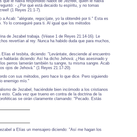
 que le había respondido Nabot de Jezreel, quien le había
reguntó: - ¿Por qué está decaído tu espíritu, y no tomas
reel! (1 Reyes 21:1-7).
a Acab: "alégrate, regocíjate, yo la obtendré por ti." Esta es
. Yo lo conseguiré para ti. Al igual que los métodos
trina de Jezabel trabaja. (Véase 1 de Reyes 21:14-16). Le
echos revertían al rey. Nunca ha habido duda que para muchos,
Elías el tesbita, diciendo: "Levántate, desciende al encuentro
 Le hablarás diciendo: Así ha dicho Jehová: ¿Has asesinado y
 los perros lamerán también tu sangre, tu misma sangre. Acab
los ojos de Jehová." (1 Reyes 21:17-20).
erdo con sus métodos, pero hace lo que dice. Pero siguiendo
ado enemigo mío."
ialismo de Jezabel, haciéndole bien incómodo a los cristianos
o esto. Cada vez que trueno en contra de la doctrina de la
s proféticas se oirán claramente clamando: "Pecado. Estás
Jezabel a Elías un mensajero diciendo: "Así me hagan los