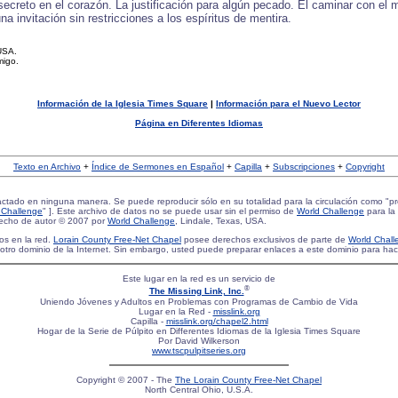
o secreto en el corazón. La justificación para algún pecado. El caminar con 
 invitación sin restricciones a los espíritus de mentira.
USA.
migo.
Información de la Iglesia Times Square
|
Información para el Nuevo Lector
Página en Diferentes Idiomas
Texto en Archivo
+
Índice de Sermones en Español
+
Capilla
+
Subscripciones
+
Copyright
actado en ninguna manera. Se puede reproducir sólo en su totalidad para la circulación como "p
 Challenge
" ]. Este archivo de datos no se puede usar sin el permiso de
World Challenge
para la 
erecho de autor © 2007 por
World Challenge
, Lindale, Texas, USA.
os en la red.
Lorain County Free-Net Chapel
posee derechos exclusivos de parte de
World Chall
te en otro dominio de la Internet. Sin embargo, usted puede preparar enlaces a este dominio para ha
Este lugar en la red es un servicio de
®
The Missing Link, Inc.
Uniendo Jóvenes y Adultos en Problemas con Programas de Cambio de Vida
Lugar en la Red -
misslink.org
Capilla -
misslink.org/chapel2.html
Hogar de la Serie de Púlpito en Differentes Idiomas de la Iglesia Times Square
Por David Wilkerson
www.tscpulpitseries.org
Copyright © 2007 - The
The Lorain County Free-Net Chapel
North Central Ohio, U.S.A.