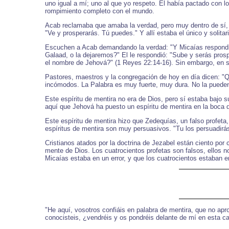
uno igual a mí; uno al que yo respeto. El había pactado con l
rompimiento completo con el mundo.
Acab reclamaba que amaba la verdad, pero muy dentro de sí, él 
"Ve y prosperarás. Tú puedes." Y allí estaba el único y solitar
Escuchen a Acab demandando la verdad: "Y Micaías respondió: 
Galaad, o la dejaremos?" El le respondió: "Sube y serás prosp
el nombre de Jehová?" (1 Reyes 22:14-16). Sin embargo, en su c
Pastores, maestros y la congregación de hoy en día dicen: 
incómodos. La Palabra es muy fuerte, muy dura. No la pueden 
Este espíritu de mentira no era de Dios, pero sí estaba bajo 
aquí que Jehová ha puesto un espíritu de mentira en la boca d
Este espíritu de mentira hizo que Zedequías, un falso profeta,
espíritus de mentira son muy persuasivos. "Tu los persuadirá
Cristianos atados por la doctrina de Jezabel están ciento por 
mente de Dios. Los cuatrocientos profetas son falsos, ellos
Micaías estaba en un error, y que los cuatrocientos estaban en
"He aquí, vosotros confiáis en palabra de mentira, que no ap
conocisteis, ¿vendréis y os pondréis delante de mí en esta c