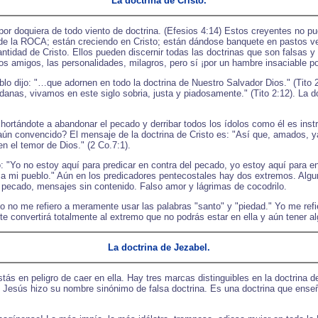
La doctrina de Cristo.
por doquiera de todo viento de doctrina. (Efesios 4:14) Estos creyentes no p
 de la ROCA; están creciendo en Cristo; están dándose banquete en pastos v
ntidad de Cristo. Ellos pueden discernir todas las doctrinas que son falsas y
s amigos, las personalidades, milagros, pero sí ¡por un hambre insaciable po
lo dijo: "…que adornen en todo la doctrina de Nuestro Salvador Dios." (Tito 2
nas, vivamos en este siglo sobria, justa y piadosamente." (Tito 2:12). La do
hortándote a abandonar el pecado y derribar todos los ídolos como él es inst
r aún convencido? El mensaje de la doctrina de Cristo es: "Así que, amados,
n el temor de Dios." (2 Co.7:1).
: "Yo no estoy aquí para predicar en contra del pecado, yo estoy aquí para
n a mi pueblo." Aún en los predicadores pentecostales hay dos extremos. Algun
 pecado, mensajes sin contenido. Falso amor y lágrimas de cocodrilo.
 no me refiero a meramente usar las palabras "santo" y "piedad." Yo me refier
 te convertirá totalmente al extremo que no podrás estar en ella y aún tener al
La doctrina de Jezabel.
ás en peligro de caer en ella. Hay tres marcas distinguibles en la doctrina 
s. Jesús hizo su nombre sinónimo de falsa doctrina. Es una doctrina que ens