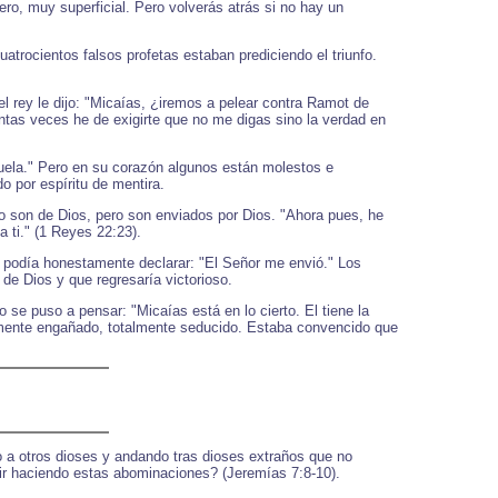
ro, muy superficial. Pero volverás atrás si no hay un
atrocientos falsos profetas estaban prediciendo el triunfo.
 rey le dijo: "Micaías, ¿iremos a pelear contra Ramot de
antas veces he de exigirte que no me digas sino la verdad en
uela." Pero en su corazón algunos están molestos e
 por espíritu de mentira.
No son de Dios, pero son enviados por Dios. "Ahora pues, he
 ti." (1 Reyes 22:23).
 él podía honestamente declarar: "El Señor me envió." Los
de Dios y que regresaría victorioso.
 se puso a pensar: "Micaías está en lo cierto. El tiene la
amente engañado, totalmente seducido. Estaba convencido que
o a otros dioses y andando tras dioses extraños que no
uir haciendo estas abominaciones? (Jeremías 7:8-10).