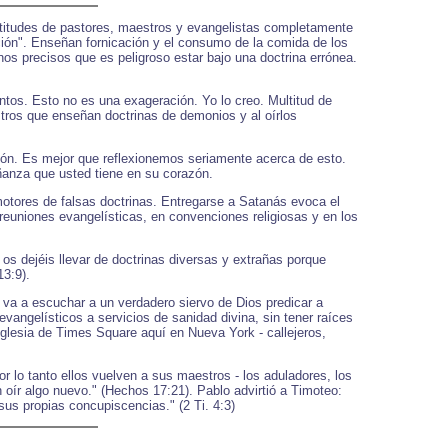
ultitudes de pastores, maestros y evangelistas completamente
ción". Enseñan fornicación y el consumo de la comida de los
os precisos que es peligroso estar bajo una doctrina errónea.
ntos. Esto no es una exageración. Yo lo creo. Multitud de
stros que enseñan doctrinas de demonios y al oírlos
cción. Es mejor que reflexionemos seriamente acerca de esto.
ñanza que usted tiene en su corazón.
otores de falsas doctrinas. Entregarse a Satanás evoca el
reuniones evangelísticas, en convenciones religiosas y en los
os dejéis llevar de doctrinas diversas y extrañas porque
13:9).
 va a escuchar a un verdadero siervo de Dios predicar a
evangelísticos a servicios de sanidad divina, sin tener raíces
iglesia de Times Square aquí en Nueva York - callejeros,
r lo tanto ellos vuelven a sus maestros - los aduladores, los
 oír algo nuevo." (Hechos 17:21). Pablo advirtió a Timoteo:
us propias concupiscencias." (2 Ti. 4:3)