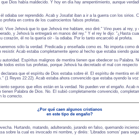
o que Dios había maldecido. Y hoy en día hay arrepentimiento, aunque verdade
odiaba ser reprendido. Acab y Josafat iban a ir a la guerra con los sirios. Cu
io profeta en contra de los cuatrocientos falsos profetas.
Vive Jehová que lo que Jehová me hablare, eso diré." Vino pues al rey, y el
erado, y Jehová la entregará en manos del rey." Y el rey le dijo: "¿Hasta cu
orazón, él no la quería oír - la odiaba. Por lo tanto encarceló al profeta.
"Queremos sólo la verdad. Predicada y enseñada como es. No importa como d
resistir. Acab estaba completamente ajeno al hecho que estaba siendo guiado
su autoridad. Espíritus malignos de mentira tienen que obedecer su Palabra. 
e todos estos tus profetas, porque Jehová ha decretado el mal con respecto a
 declarara que el espíritu de Dios estaba sobre él. El espíritu de mentira en
s." (1 Reyes 22:22). Acab estaba ahora convencido que estaba oyendo la voz 
ciento seguros que ellos están en la verdad. No pueden ver el engaño. Acab no
 no tienen Palabra de Dios. No. El subió completamente convencido, complet
 lo correcto.
¿Por qué caen algunos cristianos
en este tipo de engaño?
rovecha. Hurtando, matando, adulterando, jurando en falso, quemando inciens
asa sobre la cual es invocado mi nombre, y diréis: 'Librados somos' para seg