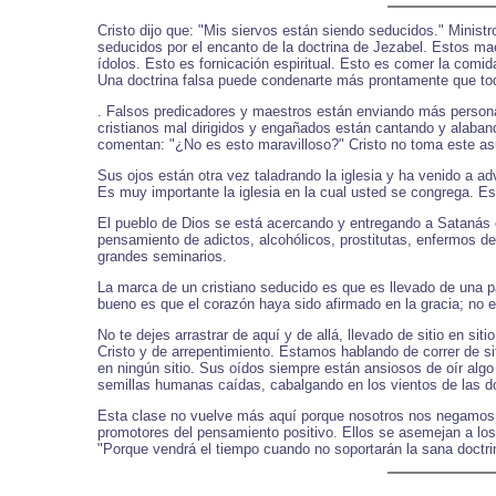
Cristo dijo que: "Mis siervos están siendo seducidos." Minist
seducidos por el encanto de la doctrina de Jezabel. Estos ma
ídolos. Esto es fornicación espiritual. Esto es comer la comi
Una doctrina falsa puede condenarte más prontamente que toda
. Falsos predicadores y maestros están enviando más personas
cristianos mal dirigidos y engañados están cantando y alaban
comentan: "¿No es esto maravilloso?" Cristo no toma este asun
Sus ojos están otra vez taladrando la iglesia y ha venido a ad
Es muy importante la iglesia en la cual usted se congrega. 
El pueblo de Dios se está acercando y entregando a Satanás 
pensamiento de adictos, alcohólicos, prostitutas, enfermos de
grandes seminarios.
La marca de un cristiano seducido es que es llevado de una pa
bueno es que el corazón haya sido afirmado en la gracia; no 
No te dejes arrastrar de aquí y de allá, llevado de sitio en 
Cristo y de arrepentimiento. Estamos hablando de correr de sit
en ningún sitio. Sus oídos siempre están ansiosos de oír algo
semillas humanas caídas, cabalgando en los vientos de las do
Esta clase no vuelve más aquí porque nosotros nos negamos a d
promotores del pensamiento positivo. Ellos se asemejan a los 
"Porque vendrá el tiempo cuando no soportarán la sana doctri