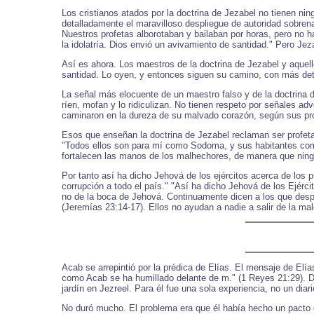
Los cristianos atados por la doctrina de Jezabel no tienen n
detalladamente el maravilloso despliegue de autoridad sobren
Nuestros profetas alborotaban y bailaban por horas, pero no h
la idolatría. Dios envió un avivamiento de santidad." Pero Jez
Así es ahora. Los maestros de la doctrina de Jezabel y aquell
santidad. Lo oyen, y entonces siguen su camino, con más det
La señal más elocuente de un maestro falso y de la doctrina de
ríen, mofan y lo ridiculizan. No tienen respeto por señales a
caminaron en la dureza de su malvado corazón, según sus pro
Esos que enseñan la doctrina de Jezabel reclaman ser profeta
"Todos ellos son para mí como Sodoma, y sus habitantes como 
fortalecen las manos de los malhechores, de manera que ning
Por tanto así ha dicho Jehová de los ejércitos acerca de los 
corrupción a todo el país." "Así ha dicho Jehová de los Ejérc
no de la boca de Jehová. Continuamente dicen a los que despr
(Jeremías 23:14-17). Ellos no ayudan a nadie a salir de la m
Acab se arrepintió por la prédica de Elías. El mensaje de El
como Acab se ha humillado delante de m." (1 Reyes 21:29). Des
jardín en Jezreel. Para él fue una sola experiencia, no un diar
No duró mucho. El problema era que él había hecho un pacto 