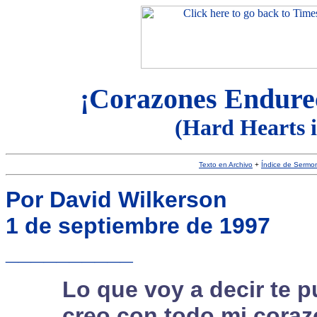
¡Corazones Endurec
(Hard Hearts i
Texto en Archivo
+
Índice de Sermo
Por David Wilkerson
1 de septiembre de 1997
__________
Lo que voy a decir te p
creo con todo mi cora