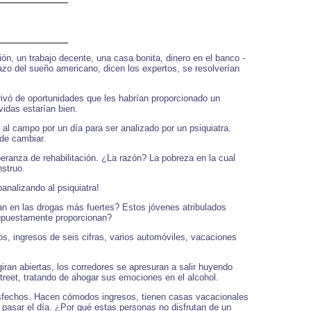
n, un trabajo decente, una casa bonita, dinero en el banco -
zo del sueño americano, dicen los expertos, se resolverían
rivó de oportunidades que les habrían proporcionado un
vidas estarían bien.
o al campo por un día para ser analizado por un psiquiatra.
 de cambiar.
eranza de rehabilitación. ¿La razón? La pobreza en la cual
nstruo.
analizando al psiquiatra!
an en las drogas más fuertes? Estos jóvenes atribulados
 supuestamente proporcionan?
os, ingresos de seis cifras, varios automóviles, vacaciones
giran abiertas, los corredores se apresuran a salir huyendo
reet, tratando de ahogar sus emociones en el alcohol.
tisfechos. Hacen cómodos ingresos, tienen casas vacacionales
 pasar el día. ¿Por qué estas personas no disfrutan de un