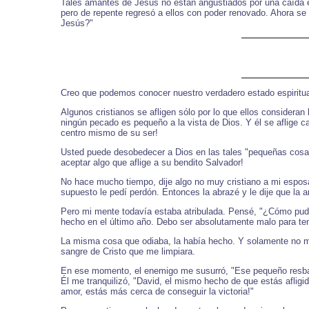
Tales amantes de Jesús no están angustiados por una caída 
pero de repente regresó a ellos con poder renovado. Ahora se
Jesús?"
Creo que podemos conocer nuestro verdadero estado espiritua
Algunos cristianos se afligen sólo por lo que ellos consideran
ningún pecado es pequeño a la vista de Dios. Y él se aflige 
centro mismo de su ser!
Usted puede desobedecer a Dios en las tales "pequeñas cosas"
aceptar algo que aflige a su bendito Salvador!
No hace mucho tiempo, dije algo no muy cristiano a mi esposa
supuesto le pedí perdón. Entonces la abrazé y le dije que la 
Pero mi mente todavía estaba atribulada. Pensé, "¿Cómo pud
hecho en el último año. Debo ser absolutamente malo para ten
La misma cosa que odiaba, la había hecho. Y solamente no me 
sangre de Cristo que me limpiara.
En ese momento, el enemigo me susurró, "Ese pequeño resbalón
Él me tranquilizó, "David, el mismo hecho de que estás afligi
amor, estás más cerca de conseguir la victoria!"