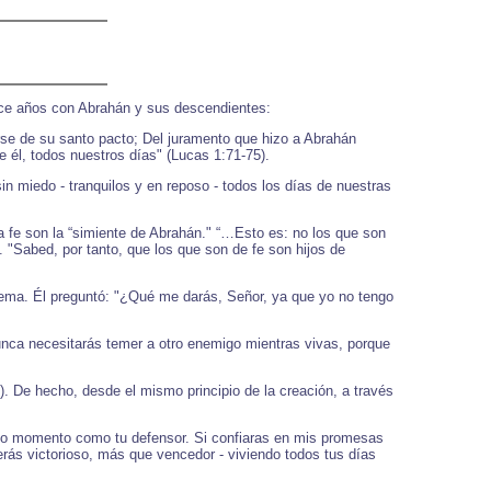
hace años con Abrahán y sus descendientes:
rse de su santo pacto; Del juramento que hizo a Abrahán
e él, todos nuestros días" (Lucas 1:71-75).
in miedo - tranquilos y en reposo - todos los días de nuestras
 fe son la “simiente de Abrahán." “…Esto es: no los que son
 "Sabed, por tanto, que los que son de fe son hijos de
lema. Él preguntó: "¿Qué me darás, Señor, ya que yo no tengo
Nunca necesitarás temer a otro enemigo mientras vivas, porque
. De hecho, desde el mismo principio de la creación, a través
todo momento como tu defensor. Si confiaras en mis promesas
erás victorioso, más que vencedor - viviendo todos tus días