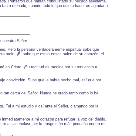
sada. Pensaron que habían conquistado su pecado asediante,
lo tan a menudo, cuando todo lo que quiero hacer es agradar a
a nuestro Señor.
iones. Pero la persona verdaderamente espiritual sabe que
nto malo. ¡Él sabe que estas cosas salen de su corazón, el
á en Cristo. ¡Su rectitud es medida por su renuencia a
bajo convicción. Supe que le había hecho mal, así que por
 tan cerca del Señor. Nunca he orado tanto como lo he
. Fui a mi estudio y caí ante el Señor, clamando por la
inmediatamente a mi corazón para refutar la voz del diablo.
 te aflijas incluso por la trasgresión más pequeña contra mi