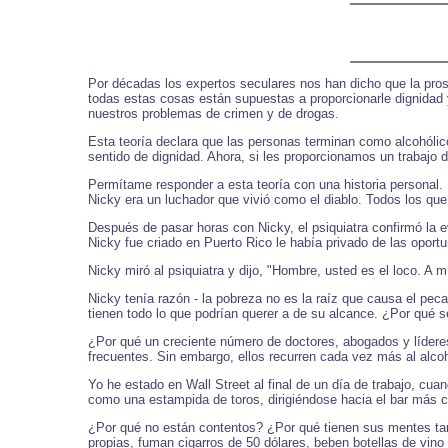
Por décadas los expertos seculares nos han dicho que la pros
todas estas cosas están supuestas a proporcionarle dignidad
nuestros problemas de crimen y de drogas.
Esta teoría declara que las personas terminan como alcohólic
sentido de dignidad. Ahora, si les proporcionamos un trabajo d
Permítame responder a esta teoría con una historia personal
Nicky era un luchador que vivió como el diablo. Todos los qu
Después de pasar horas con Nicky, el psiquiatra confirmó la e
Nicky fue criado en Puerto Rico le había privado de las oport
Nicky miró al psiquiatra y dijo, "Hombre, usted es el loco. A 
Nicky tenía razón - la pobreza no es la raíz que causa el pe
tienen todo lo que podrían querer a de su alcance. ¿Por qué 
¿Por qué un creciente número de doctores, abogados y líderes 
frecuentes. Sin embargo, ellos recurren cada vez más al alco
Yo he estado en Wall Street al final de un día de trabajo, cua
como una estampida de toros, dirigiéndose hacia el bar más c
¿Por qué no están contentos? ¿Por qué tienen sus mentes tan
propias, fuman cigarros de 50 dólares, beben botellas de vin