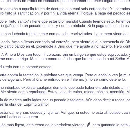
las palabras de Pablo en Romanos pueden parecer no tener ningún sentido. É
 corazón a aquella forma de doctrina a la cual sois entregados; Y libertados
o fruto la santificación, y por fin la vida eterna. Porque la paga del pecado 
endo el fruto santo? ¡Tiene que estar bromeando! Cuando leemos esto, tenem
r engañoso de un pecado oculto - y eso me atribula. Si la paga del pecado e
e han luchado terriblemente con grandes esclavitudes. La primera viene de 
cedo. Amo a Jesús con todo mi corazón, pero siento que la presencia de Dio
oy participando en él, pidiéndole a Dios que me ayude a no hacerlo. Pero con
7. Amo a Dios con todo mi corazón. Sin embargo sé que estoy equivocado, y
 como el trigo. Me siento como un Judas que ha traicionado a mi Señor. A ve
dulterio con un hombre casado:
fuerte contra la tentación la próxima vez que venga. Pero cuando lo veo [a mi
de algo así. Pero ahora he entrado en el infierno, y no sé cómo detenerlo.
 he intentado expulsar cualquier demonio que pudo haber entrado debido a m
 Me siento como reprobada. Estoy llena de culpa, miedo, pánico, aversión. Me
 de mentes atribuladas por un pecado asediante. Aún debo decir a todos los
es la obra del Espíritu Santo!
stra carne y sus deseos y lujurias. Así que, si usted no está atribulado cuan
sted haciendo la guerra.
ón más ligera, está cerca de la verdadera victoria. ¡Él está ganando la batall