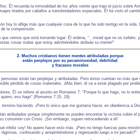
os. Él recuerda la inmoralidad de los años veinte que trajo el juicio sobre A
uajes tirados por caballos a transbordadores espaciales. Él ha visto el cambi
ón hoy lo aflige más que cualquier cosa de lo que ha sido testigo en la vida.
á de la comprensión.
o que vemos que está tomando lugar. Él ordena, "…mirad que no os turbéis: 
 estas cosas malas que estoy advirtiéndoles atribule su mente!"
2. Muchos cristianos tienen mentes atribuladas porque
están perplejos por su pecaminosidad, debilidad
y fracasos morales
personas están tan perplejas y atribuladas. Pero éstos cuentan no más que
sible pérdida de cosas materiales. ¡Más bien, él va a estar plagado por proble
lores. Él se refiere al asunto en Romanos 7: "Porque lo que hago, no lo enti
o quiero, eso hago" (Romanos 7:15, 19).
, termino haciendo. ¡Pero lo único que me gustaría hacer, en obediencia a Di
án atribulados porque simplemente no pueden encontrar la victoria sobre el pe
su comunión con Cristo. ¡Sin embargo, siguen retrocediendo a él!
ué infeliz soy! No quiero hacer esto más. ¡Pero no tengo fuerzas para resist
de lágrimas, confesando y arrepintiéndome y regresando luego a mi pecado?"