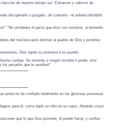
a fracción de nuestro tiempo así. Entramos y salimos de
 disciplinarlo o juzgarlo. ¡Al contrario - él anhela infundirlo
!" "No olvidaréis el pacto que hice con vosotros, ni temeréis
deres del mal buscaron destruir al pueblo de Dios y ponerlos
Testamento, Dios repite su promesa a su pueblo:
 he hecho contigo. No temerás a ningún hombre o poder, sino
s los pecados que te asedian!"
que usted no ha confiado totalmente en las gloriosas promesas
lagros para él, como darle un niño en su vejez. Abrahán creyó
orazones que lo que Dios promete, él puede hacer, y confiar