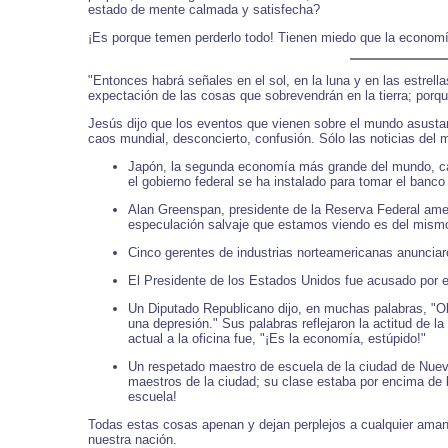
estado de mente calmada y satisfecha?
¡Es porque temen perderlo todo! Tienen miedo que la economí
"Entonces habrá señales en el sol, en la luna y en las estrell
expectación de las cosas que sobrevendrán en la tierra; porq
Jesús dijo que los eventos que vienen sobre el mundo asustar
caos mundial, desconcierto, confusión. Sólo las noticias del 
Japón, la segunda economía más grande del mundo, cay
el gobierno federal se ha instalado para tomar el banc
Alan Greenspan, presidente de la Reserva Federal ame
especulación salvaje que estamos viendo es del mismo 
Cinco gerentes de industrias norteamericanas anunciar
El Presidente de los Estados Unidos fue acusado por el
Un Diputado Republicano dijo, en muchas palabras, "O
una depresión." Sus palabras reflejaron la actitud de l
actual a la oficina fue, "¡Es la economía, estúpido!"
Un respetado maestro de escuela de la ciudad de Nueva
maestros de la ciudad; su clase estaba por encima de la
escuela!
Todas estas cosas apenan y dejan perplejos a cualquier amant
nuestra nación.