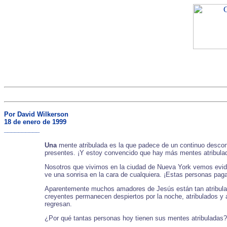
Por David Wilkerson
18 de enero de 1999
__________
Una
mente atribulada es la que padece de un continuo descont
presentes. ¡Y estoy convencido que hay más mentes atribula
Nosotros que vivimos en la ciudad de Nueva York vemos eviden
ve una sonrisa en la cara de cualquiera. ¡Estas personas pag
Aparentemente muchos amadores de Jesús están tan atribulado
creyentes permanecen despiertos por la noche, atribulados y a
regresan.
¿Por qué tantas personas hoy tienen sus mentes atribuladas?