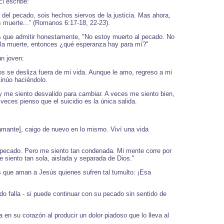
l escribe:
 del pecado, sois hechos siervos de la justicia. Mas ahora,
es muerte...” (Romanos 6:17-18, 22-23).
os que admitir honestamente, "No estoy muerto al pecado. No
s la muerte, entonces ¿qué esperanza hay para mí?"
un joven:
s se desliza fuera de mi vida. Aunque le amo, regreso a mi
tinúo haciéndolo.
 me siento desvalido para cambiar. A veces me siento bien,
ces pienso que el suicidio es la única salida.
 amante], caigo de nuevo en lo mismo. Viví una vida
i pecado. Pero me siento tan condenada. Mi mente corre por
 siento tan sola, aislada y separada de Dios."
 que aman a Jesús quienes sufren tal tumulto: ¡Esa
do falla - si puede continuar con su pecado sin sentido de
a en su corazón al producir un dolor piadoso que lo lleva al