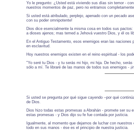
Yo le pregunto: ¿Usted está viviendo sus días sin temor - con
nuestros momentos de paz, pero no entramos completamente 
Si usted está atribulado, perplejo, apenado con un pecado asedi
con su poder omnipotente!
Dios dice esencialmente la misma cosa en todos sus pactos: "
a dioses ajenos; mas temed a Jehová vuestro Dios, y él os l
En el Antiguo Testamento, esos enemigos eran las naciones pag
en esclavitud.
Hoy nuestros enemigos existen en el reino espiritual - los po
"Yo seré tu Dios - y tu serás mi hijo, mi hija. De hecho, será
sólo a mí. Te libraré de las manos de todos sus enemigos - ¡
Si usted se pregunta por qué sigue cayendo --por qué continú
de Dios.
Dios hizo todas estas promesas a Abrahán - promete ser su es
estas promesas - y Dios dijo su fe fue contada por justicia.
Igualmente, al momento que dejamos de luchar con nuestros en
todo en sus manos - ése es el principio de nuestra justicia.