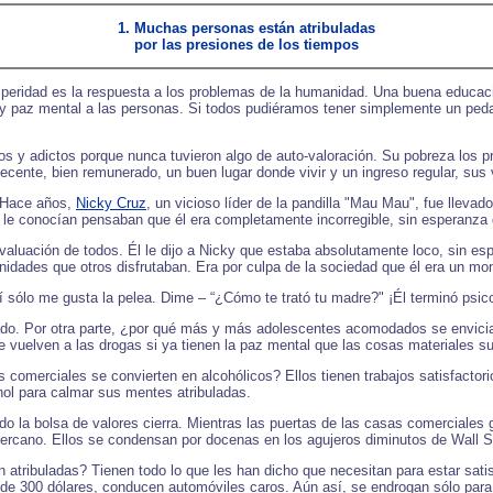
1. Muchas personas están atribuladas
por las presiones de los tiempos
peridad es la respuesta a los problemas de la humanidad. Una buena educació
 y paz mental a las personas. Si todos pudiéramos tener simplemente un peda
os y adictos porque nunca tuvieron algo de auto-valoración. Su pobreza los p
ecente, bien remunerado, un buen lugar donde vivir y un ingreso regular, sus 
. Hace años,
Nicky Cruz
, un vicioso líder de la pandilla "Mau Mau", fue llevad
e le conocían pensaban que él era completamente incorregible, sin esperanza
valuación de todos. Él le dijo a Nicky que estaba absolutamente loco, sin esp
unidades que otros disfrutaban. Era por culpa de la sociedad que él era un mo
mí sólo me gusta la pelea. Dime – “¿Cómo te trató tu madre?" ¡Él terminó psico
cado. Por otra parte, ¿por qué más y más adolescentes acomodados se envici
se vuelven a las drogas si ya tienen la paz mental que las cosas materiales
comerciales se convierten en alcohólicos? Ellos tienen trabajos satisfactori
hol para calmar sus mentes atribuladas.
ndo la bolsa de valores cierra. Mientras las puertas de las casas comerciales 
ercano. Ellos se condensan por docenas en los agujeros diminutos de Wall St
 atribuladas? Tienen todo lo que les han dicho que necesitan para estar sa
o de 300 dólares, conducen automóviles caros. Aún así, se endrogan sólo para