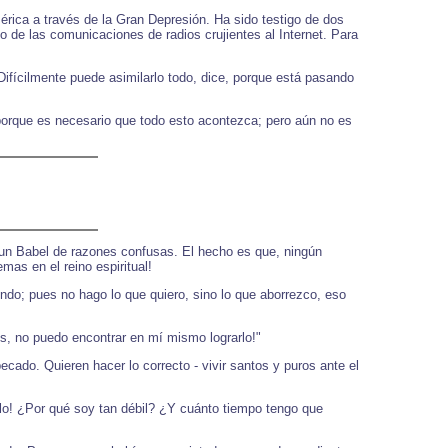
mérica a través de la Gran Depresión. Ha sido testigo de dos
o de las comunicaciones de radios crujientes al Internet. Para
 Difícilmente puede asimilarlo todo, dice, porque está pasando
porque es necesario que todo esto acontezca; pero aún no es
 un Babel de razones confusas. El hecho es que, ningún
mas en el reino espiritual!
endo; pues no hago lo que quiero, sino lo que aborrezco, eso
os, no puedo encontrar en mí mismo lograrlo!"
cado. Quieren hacer lo correcto - vivir santos y puros ante el
irlo! ¿Por qué soy tan débil? ¿Y cuánto tiempo tengo que