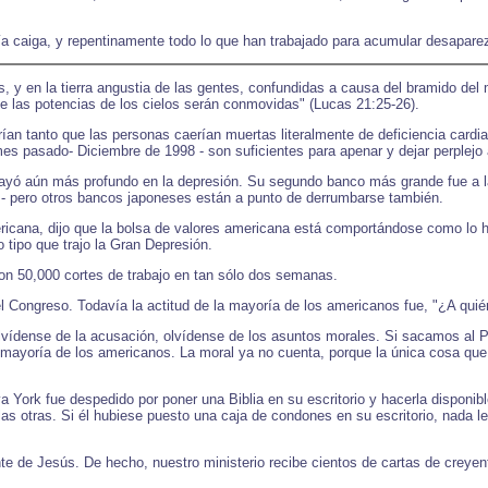
a caiga, y repentinamente todo lo que han trabajado para acumular desapar
as, y en la tierra angustia de las gentes, confundidas a causa del bramido del 
ue las potencias de los cielos serán conmovidas" (Lucas 21:25-26).
ían tanto que las personas caerían muertas literalmente de deficiencia cardi
mes pasado- Diciembre de 1998 - son suficientes para apenar y dejar perplejo
ó aún más profundo en la depresión. Su segundo banco más grande fue a la 
o - pero otros bancos japoneses están a punto de derrumbarse también.
ricana, dijo que la bolsa de valores americana está comportándose como lo h
tipo que trajo la Gran Depresión.
on 50,000 cortes de trabajo en tan sólo dos semanas.
 Congreso. Todavía la actitud de la mayoría de los americanos fue, "¿A quié
lvídense de la acusación, olvídense de los asuntos morales. Si sacamos al 
a mayoría de los americanos. La moral ya no cuenta, porque la única cosa que 
 York fue despedido por poner una Biblia en su escritorio y hacerla disponib
s otras. Si él hubiese puesto una caja de condones en su escritorio, nada le 
e de Jesús. De hecho, nuestro ministerio recibe cientos de cartas de creyen