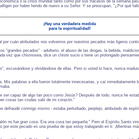
económica o la crisis mundial tanto como por sus fracasos de la semana pa
 afligen por haber herido de nuevo a su Señor. Y se preocupan, "¿Por qué fal
¡Hay una verdadera medida
para la espiritualidad!
l por cuán atribulados nos volvemos por nuestros pecados más ligeros contr
 los "grandes pecados" - adulterio, el abuso de las drogas, la bebida, maldic
cada vez que chismosea, dice un chiste sucio o tiene un prolongado pensamie
, excusándose y olvidándose de ellas. Pero si usted lo hace, nunca madurar
. Mis palabras a ella fueron totalmente innecesarias, y caí inmediatamente 
amaba.
e ser capaz de algo tan poco como Jesús? Después de todo, nunca he estado
er cosas tan crudas salir de mi corazón."
defraudé conmigo mismo - estaba perturbado, perplejo, atribulado de espíritu
 no fue gran cosa. Era una cosa tan pequeña." Pero el Espíritu Santo vino 
do por este pecado es una prueba de que estoy trabajando en ti. ¡Mientras más