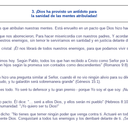
3. ¡Dios ha provisto un antídoto para
la sanidad de las mentes atribuladas!
as que atribulan nuestras mentes. Está envuelto en un pacto que Dios hizo 
ue nos aborrecieron; Para hacer misericordia con nuestros padres, Y acorda
stros enemigos, sin temor le serviríamos en santidad y en justicia delante d
cristal: ¡Él nos librará de todos nuestros enemigos, para que podamos vivir s
mos hoy. Según Pablo, todos los que han recibido a Cristo como Señor por la
 son hijos según la promesa son contados como descendientes" (Romanos 9:8).
zo una pregunta similar al Señor, cuando él no vio ningún alivio para su di
cudo, y tu galardón será sobremanera grande" (Génesis 15:1).
 es todo. Yo seré tu defensor y tu gran premio - porque Yo soy el que soy. ¡
acto. Él dice: "… seré a ellos Dios, y ellos serán mi pueblo" (Hebreos 8:10)
humanidad: "¡Yo quiero ser tu Dios!"
a dicho: "No tienes que temer ningún poder que venga contra ti. Actuaré en 
ente Dios. Conquistaré a todos tus enemigos y los derribaré delante de ti. ¡S