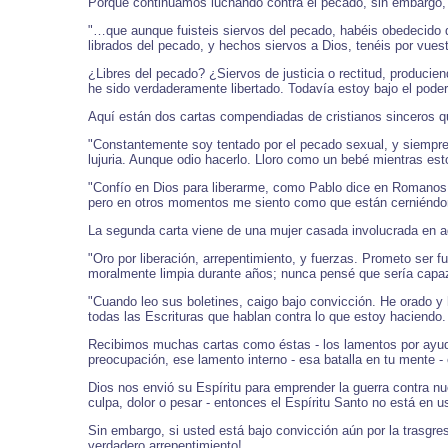
Porque continuamos luchando contra el pecado, sin embargo, 
"…que aunque fuisteis siervos del pecado, habéis obedecido de
librados del pecado, y hechos siervos a Dios, tenéis por vuestr
¿Libres del pecado? ¿Siervos de justicia o rectitud, produci
he sido verdaderamente libertado. Todavía estoy bajo el pode
Aquí están dos cartas compendiadas de cristianos sinceros qu
"Constantemente soy tentado por el pecado sexual, y siempre 
lujuria. Aunque odio hacerlo. Lloro como un bebé mientras est
"Confío en Dios para liberarme, como Pablo dice en Romanos 
pero en otros momentos me siento como que están cerniéndome
La segunda carta viene de una mujer casada involucrada en a
"Oro por liberación, arrepentimiento, y fuerzas. Prometo ser 
moralmente limpia durante años; nunca pensé que sería capaz 
"Cuando leo sus boletines, caigo bajo convicción. He orado y
todas las Escrituras que hablan contra lo que estoy haciendo.
Recibimos muchas cartas como éstas - los lamentos por ayuda
preocupación, ese lamento interno - esa batalla en tu mente - 
Dios nos envió su Espíritu para emprender la guerra contra nue
culpa, dolor o pesar - entonces el Espíritu Santo no está en u
Sin embargo, si usted está bajo convicción aún por la trasgresi
verdadero arrepentimiento!