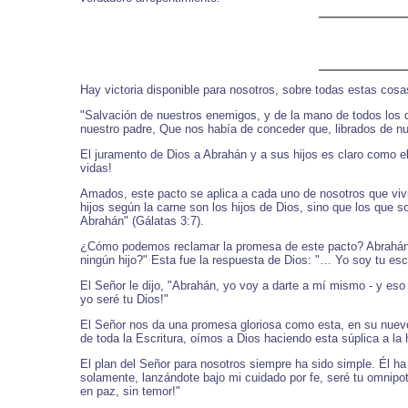
Hay victoria disponible para nosotros, sobre todas estas cos
"Salvación de nuestros enemigos, y de la mano de todos los q
nuestro padre, Que nos había de conceder que, librados de nue
El juramento de Dios a Abrahán y a sus hijos es claro como el 
vidas!
Amados, este pacto se aplica a cada uno de nosotros que vivi
hijos según la carne son los hijos de Dios, sino que los que
Abrahán" (Gálatas 3:7).
¿Cómo podemos reclamar la promesa de este pacto? Abrahán hi
ningún hijo?" Esta fue la respuesta de Dios: "… Yo soy tu es
El Señor le dijo, "Abrahán, yo voy a darte a mí mismo - y eso
yo seré tu Dios!"
El Señor nos da una promesa gloriosa como esta, en su nuevo p
de toda la Escritura, oímos a Dios haciendo esta súplica a la 
El plan del Señor para nosotros siempre ha sido simple. Él h
solamente, lanzándote bajo mi cuidado por fe, seré tu omnipot
en paz, sin temor!"