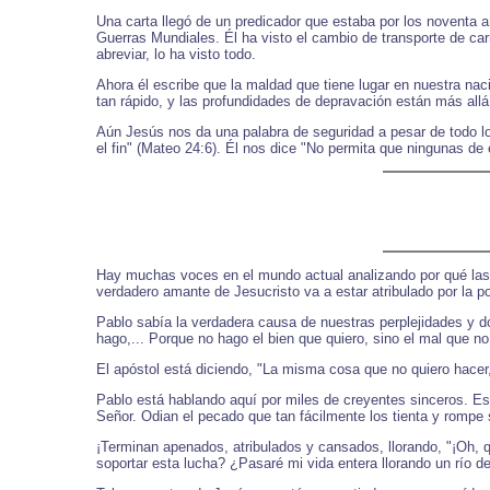
Una carta llegó de un predicador que estaba por los noventa añ
Guerras Mundiales. Él ha visto el cambio de transporte de carr
abreviar, lo ha visto todo.
Ahora él escribe que la maldad que tiene lugar en nuestra naci
tan rápido, y las profundidades de depravación están más all
Aún Jesús nos da una palabra de seguridad a pesar de todo l
el fin" (Mateo 24:6). Él nos dice "No permita que ningunas de
Hay muchas voces en el mundo actual analizando por qué las 
verdadero amante de Jesucristo va a estar atribulado por la po
Pablo sabía la verdadera causa de nuestras perplejidades y do
hago,... Porque no hago el bien que quiero, sino el mal que n
El apóstol está diciendo, "La misma cosa que no quiero hacer
Pablo está hablando aquí por miles de creyentes sinceros. Est
Señor. Odian el pecado que tan fácilmente los tienta y rompe 
¡Terminan apenados, atribulados y cansados, llorando, "¡Oh, q
soportar esta lucha? ¿Pasaré mi vida entera llorando un río 