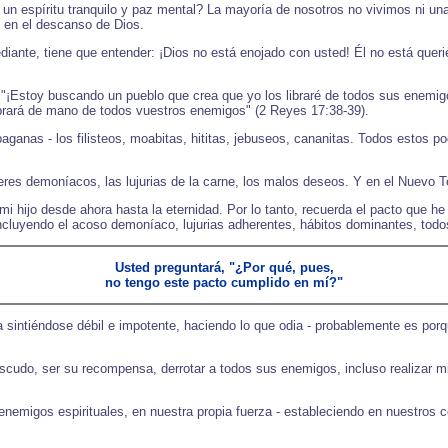
 un espíritu tranquilo y paz mental? La mayoría de nosotros no vivimos ni un
en el descanso de Dios.
ante, tiene que entender: ¡Dios no está enojado con usted! Él no está queriendo
¡Estoy buscando un pueblo que crea que yo los libraré de todos sus enemigos
ibrará de mano de todos vuestros enemigos" (2 Reyes 17:38-39).
anas - los filisteos, moabitas, hititas, jebuseos, cananitas. Todos estos po
deres demoníacos, las lujurias de la carne, los malos deseos. Y en el Nuevo 
s mi hijo desde ahora hasta la eternidad. Por lo tanto, recuerda el pacto que
incluyendo el acoso demoníaco, lujurias adherentes, hábitos dominantes, todo
Usted preguntará, "¿Por qué, pues,
no tengo este pacto cumplido en mí?"
a sintiéndose débil e impotente, haciendo lo que odia - probablemente es por
cudo, ser su recompensa, derrotar a todos sus enemigos, incluso realizar mi
emigos espirituales, en nuestra propia fuerza - estableciendo en nuestros c