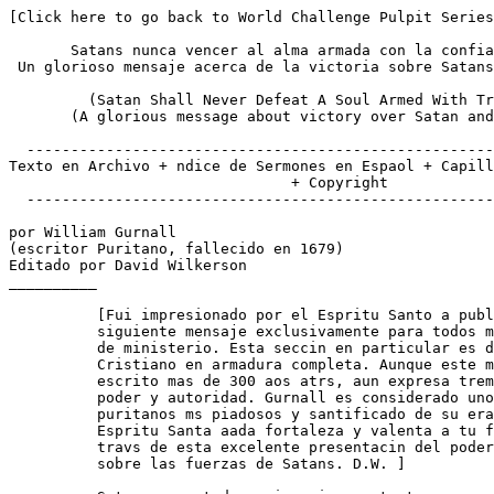
[Click here to go back to World Challenge Pulpit Series multilingual site]

       Satans nunca vencer al alma armada con la confianza en Dios
 Un glorioso mensaje acerca de la victoria sobre Satans y las tentaciones

         (Satan Shall Never Defeat A Soul Armed With Trust In God)
       (A glorious message about victory over Satan and temptations)

  ------------------------------------------------------------------------
Texto en Archivo + ndice de Sermones en Espaol + Capilla + Subscripciones
                                + Copyright
  ------------------------------------------------------------------------

por William Gurnall
(escritor Puritano, fallecido en 1679)
Editado por David Wilkerson
__________

          [Fui impresionado por el Espritu Santo a publicar el
          siguiente mensaje exclusivamente para todos mis amigos
          de ministerio. Esta seccin en particular es del libro
          Cristiano en armadura completa. Aunque este mensaje fue
          escrito mas de 300 aos atrs, aun expresa tremendo
          poder y autoridad. Gurnall es considerado uno de los
          puritanos ms piadosos y santificado de su era. Que el
          Espritu Santa aada fortaleza y valenta a tu fe a
          travs de esta excelente presentacin del poder de Dios
          sobre las fuerzas de Satans. D.W. ]

          Satans, con todo su ingenio y estratagema, nunca podr
          vencer a un alma armada con la gracia verdadera. Por el
          contrario, aquel que se viste con esta armadura de Dios
          vencer a Satans. Mira la Palabra; no encontraras a un
          santo que ha sido cernido y abaleado por este enemigo
          que no haya salido con una victoria honorable. Nuestros
          ejemplos son David, Job, Pedro y Pablo quienes fueron
          los ms probados que cualquier otro en la historia. Y a
          menos que alguno atribuya su victoria a la fortaleza de
          su gracia inherente, la gloria de sus victorias es
          atribuible a Dios, en quien los dbiles son tan fuertes
          como los ms fuertes. Estas son dos razones por las
          cuales el cristiano que parece sobrepasar las
          expectativas es aun tan invencible (2 Cor. 12:9;
          Santiago 5:11).

          Primero: la maldicin que esta sobre Satans y su
          causa. La maldicin de Dios estalla dondequiera que
          llega. Los cananitas con sus naciones vecinas fueron
          pan para Israel, aunque ellos eran famosos para la
          guerra. Por qu? Eran naciones maldecidas. Los
          egipcios eran un pueblo astuto. Vamos a tratar
          sabiamente, ellos dijeron. Aun as estando maldecidos
          por Dios, esto quedaba como una espina en su corazn, y
          al final fue su ruina. De hecho, cuando los israelitas
          mismos, quienes llevan la insignia del pacto de Dios en
          su carne, por sus pecados se convirtieron en el pueblo
          maldecido por Dios, ellos fueron pisoteados como tierra
          bajo los pies de los asirios. Ahora hay una maldicin
          irrevocable la cual esta atada a Satans desde Gnesis
          3:14,15, Y Jehov Dios dijo a la serpiente: por cuanto
          esto hiciste, maldita sers Esto significaba
          literalmente la serpiente, sin embargo se refiere
          principalmente al diablo y su mundo serpentino
          espiritual. Ahora hay dos cosas en esa maldicin que
          puede consolar a los santos.

          La maldicin postra a Satans bajo sus pies. sobre tu
          pecho andars exactamente lo que fue prometido, que
          Dios sometera a Satans bajo nuestros pies. Ahora esta
          condicin postrada de Satans asegura a los creyentes
          que el diablo nunca levantara su cabeza, esto es, su
          pliza astuta, nunca ser ms alta que el taln del
          santo. El te puede hacer cojear, pero el no puede tomar
          tu vida; y esta magulladura la cual l aplica ser
          recompensada con la ruptura de su propia cabezala
          ruina total suya y de su causa.

          Aqu su alimento queda limitado y asignado. Satans no
          devorara a quien l quiere. La tierra es su alimento,
          el cual parece restringir su poder al maligno, quienes
          son de la tierra terrenal, solo polvo. Pero para
          aquellos quienes son de extraccin celestial, su gracia
          es reservada para alimento de Cristo, y sus almas con
          seguridad no sern pedazos en el diente del diablo.

          Segundo: Satans tienta no a quien quiere sino cuando a
          Dios le place. Encontramos que Cristo no fue dirigido
          por un espritu maligno al desierto para ser tentado,
          sino por el Espritu Santo (Mateo 4:1). Y el mismo
          Espritu Santo quien llevo a Cristo al campo de
          tentacin, lo saco en victoria. Por lo tanto, lo vemos
          entrando a Galilea en el poder del Espritu Santo,
          despus de haber rechazado a Satans (Lucas 4:14).
          Cuando Satans tienta a un santo, el tan solo esta
          sirviendo como mensajero de Dios. Pablo llamo su espina
          en la carne, el mensajero de Satans (2 Cor. 12:7),
          insinuando que el mensajero fue enviado de Dios a
          Pablo. El diablo nunca quiso hacerle tal servicio a
          Pablo, pero Dios lo enva a Pablo para lograr sus
          propios propsito. El diablo y sus instrumentos, ambos
          son instrumentos de Dios; por lo tanto deja que Dios
          empue a uno y trate al otro.

          Deja que el diablo escoja su camino. Dios es partido
          suyo con cualquier arma. Si el asalta a los santos con
          persecucin, como Seor de los ejrcitos, Dios se
          opondr a el. Si Satans obra con sutileza, Dios esta
          listo all, tambin. El diablo y todo su consejo no son
          ms que necios ante Dios. Mientras mas ingenio y arte
          en el pecado, peor; porque esta empleado contra un Dios
          lleno de sabidura que no puede ser burlado. Porque lo
          insensato de Dios es mas sabio que los hombres (1 Cor.
          1:25). Dios es ms sabio en un sermn dbil, que
          Satans en sus Ahitofeles y Sanbalats. Que frustra los
          pensamientos de los astutos (Job 5:12). Dios, al
          exhibir Su sabidura en persecucin de los enemigos de
          los santos, aade un dulce gozo a su esperada
          liberacin. Despus que el haba cazado a Faran y lo
          haba sacado de sus guaridas y escondites, el quebranto
          el cerebro de operacin de todo su complot y se lo
          sirvi a Su pueblo, como exposicin de Su sabidura y
          poder.

                      -------------------------------

                       Como Dios se burla del diablo.

                      -------------------------------

          Pero, Cmo es que Dios vence a Satans y burla su
          estrategia cuando tienta a Sus santos? Cumpliendo Sus
          propios propsitos para el bien y consuelo de su pueblo
          de esas mismas tentaciones con las cuales Satans
          disea su ruina. Esta es la conquista ms noble, azotar
          al diablo con su propia arma hasta herir su propia
          cabeza  de hecho, cortrsela con la misma espada del
          diablo! Por lo tanto, Dios pone, como quien dice, Sus
          propias ideas bajo las alas de Satans y lo obliga a
          incubarlas. Los hermanos malignos ayudaro