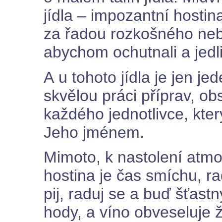
jídla – impozantní hosti
za řadou rozkošného ne
abychom ochutnali a jedli
A u tohoto jídla je jen jed
skvělou práci příprav, o
každého jednotlivce, kter
Jeho jménem.
Mimoto, k nastolení atmo
hostina je čas smíchu, rad
pij, raduj se a buď šťastn
hody, a víno obveseluje ž