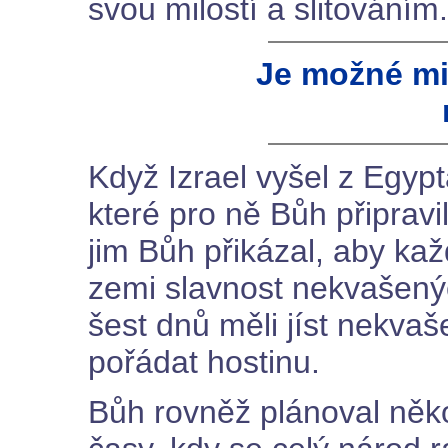
svou milostí a slitováním.
Je možné mi
Když Izrael vyšel z Egypt
které pro ně Bůh připravi
jim Bůh přikázal, aby kaž
zemi slavnost nekvašený
šest dnů měli jíst nekva
pořádat hostinu.
Bůh rovněž plánoval něko