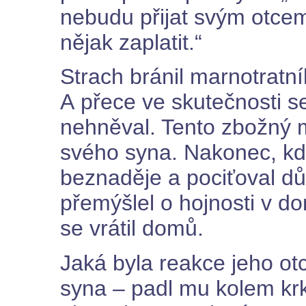
nebudu přijat svým otcem
nějak zaplatit.“
Strach bránil marnotratník
A přece ve skutečnosti se
nehněval. Tento zbožný m
svého syna. Nakonec, kd
beznaděje a pociťoval dů
přemýšlel o hojnosti v do
se vrátil domů.
Jaká byla reakce jeho ot
syna – padl mu kolem krku