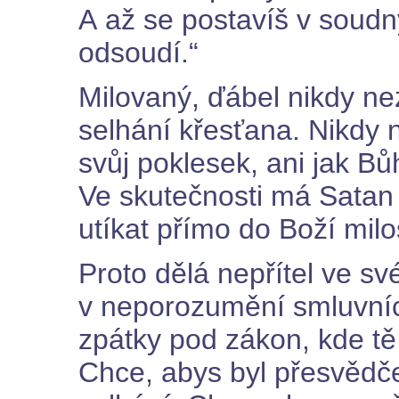
A až se postavíš v soudný
odsoudí.“
Milovaný, ďábel nikdy ne
selhání křesťana. Nikdy 
svůj poklesek, ani jak Bů
Ve skutečnosti má Satan 
utíkat přímo do Boží milo
Proto dělá nepřítel ve sv
v neporozumění smluvních
zpátky pod zákon, kde t
Chce, abys byl přesvědče