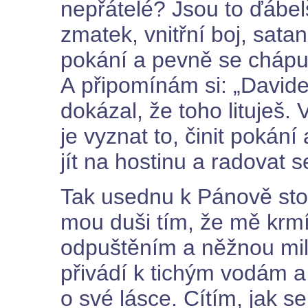
nepřátelé? Jsou to ďábelš
zmatek, vnitřní boj, sata
pokání a pevně se chápu
A připomínám si: „Davide
dokázal, že toho lituješ.
je vyznat to, činit pokán
jít na hostinu a radovat s
Tak usednu k Pánově stol
mou duši tím, že mě krm
odpuštěním a něžnou mil
přivádí k tichým vodám a
o své lásce. Cítím, jak s