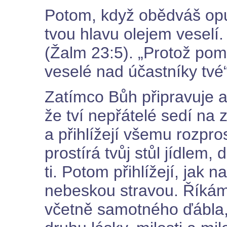
Potom, když obědváš opu
tvou hlavu olejem veselí
(Žalm 23:5). „Protož pom
veselé nad účastníky tvé
Zatímco Bůh připravuje a
že tví nepřátelé sedí na 
a přihlížejí všemu rozpr
prostírá tvůj stůl jídlem,
ti. Potom přihlížejí, jak 
nebeskou stravou. Říkám 
včetně samotného ďábla,