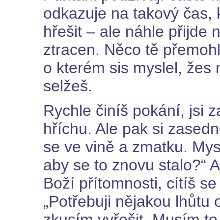
odkazuje na takový čas,
hřešit – ale náhle přijde 
ztracen. Něco tě přemohl
o kterém sis myslel, žes 
selžeš.
Rychle činíš pokání, jsi 
hříchu. Ale pak si zased
se ve vině a zmatku. Mysl
aby se to znovu stalo?“ 
Boží přítomnosti, cítíš s
„Potřebuji nějakou lhůtu
zkusím vyřešit. Musím to