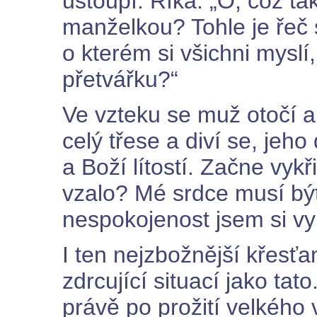
ustoupí. Říká: „Ó, což t
manželkou? Tohle je řeč s
o kterém si všichni myslí,
přetvářku?“
Ve vzteku se muž otočí a 
celý třese a diví se, je
a Boží lítostí. Začne vyk
vzalo? Mé srdce musí bý
nespokojenost jsem si vyb
I ten nejzbožnější křes
zdrcující situací jako ta
právě po prožití velkého