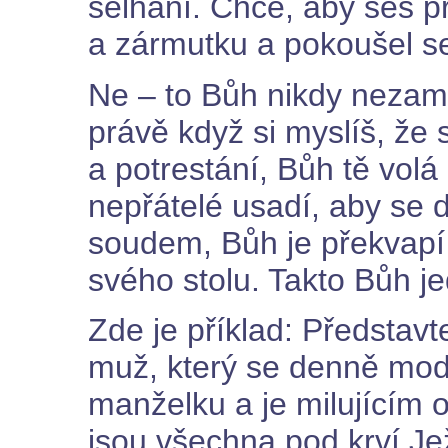
selhání. Chce, aby ses p
a zármutku a pokoušel se
Ne – to Bůh nikdy nezamýš
právě když si myslíš, že 
a potrestání, Bůh tě volá 
nepřátelé usadí, aby se d
soudem, Bůh je překvapí 
svého stolu. Takto Bůh je
Zde je příklad: Představte
muž, který se denně modl
manželku a je milujícím 
jsou všechna pod krví Jež