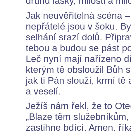
druhu lásky, milosti a mil
Jak neuvěřitelná scéna – 
nepřátelé jsou v šoku. Byli
selhání srazí dolů. Připr
tebou a budou se pást p
Leč nyní mají nařízeno d
kterým tě obsloužil Bůh 
jak ti Pán slouží, krmí t
a veselí.
Ježíš nám řekl, že to Ote
„Blaze těm služebníkům, 
zastihne bdící. Amen, ří