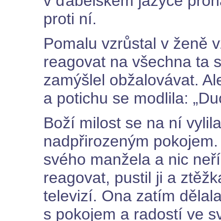
v ďábelském jazyce pro
proti ní.
Pomalu vzrůstal v ženě v
reagovat na všechna ta s
zamýšlel obžalovávat. Ale
a potichu se modlila: „D
Boží milost se na ní vyli
nadpřirozeným pokojem.
svého manžela a nic neří
reagovat, pustil ji a ztěž
televizí. Ona zatím děla
s pokojem a radostí ve 