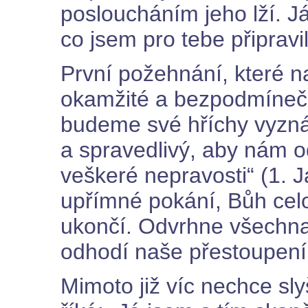
posloucháním jeho lží. Já
co jsem pro tebe připravil
První požehnání, které na
okamžité a bezpodmínečn
budeme své hříchy vyzná
a spravedlivý, aby nám od
veškeré nepravosti“ (1. J
upřímné pokání, Bůh celo
ukončí. Odvrhne všechna
odhodí naše přestoupení
Mimoto již víc nechce sl