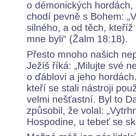
o démonických hordách, k
chodí pevně s Bohem: „V
silného, a od těch, kteříž
mne byli“ (Žalm 18:18).
Přesto mnoho našich nep
Ježíš říká: „Milujte své n
o ďáblovi a jeho hordách.
kteří se stali nástroji p
velmi nešťastní. Byl to Da
způsobil, že volal: „Vytr
Hospodine, u tebeť se sk