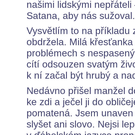
našimi lidskými nepřáteli –
Satana, aby nás sužoval.
Vysvětlím to na příkladu 
obdržela. Milá křesťank
problémech s nespasen
cítí odsouzen svatým ži
k ní začal být hrubý a nad
Nedávno přišel manžel domů
ke zdi a ječel ji do oblič
pomatená. Jsem unaven z
slyšet ani slovo. Nejsi le