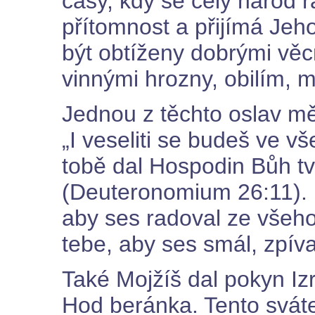
časy, kdy se celý národ r
přítomnost a přijímá Jeh
být obtíženy dobrými vě
vinnými hrozny, obilím, 
Jednou z těchto oslav měl
„I veseliti se budeš ve v
tobě dal Hospodin Bůh t
(Deuteronomium 26:11). B
aby ses radoval ze všeho,
tebe, aby ses smál, zpíva
Také Mojžíš dal pokyn Izr
Hod beránka. Tento sváte