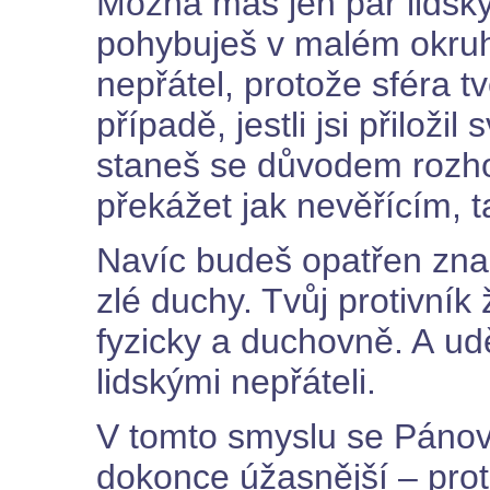
Možná máš jen pár lidský
pohybuješ v malém okru
nepřátel, protože sféra t
případě, jestli jsi přiloži
staneš se důvodem rozh
překážet jak nevěřícím, 
Navíc budeš opatřen znač
zlé duchy. Tvůj protivní
fyzicky a duchovně. A ud
lidskými nepřáteli.
V tomto smyslu se Pánov
dokonce úžasnější – prot