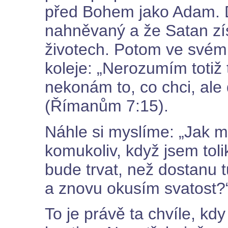
před Bohem jako Adam. 
nahněvaný a že Satan zí
životech. Potom ve své
koleje: „Nerozumím totiž
nekonám to, co chci, ale
(Římanům 7:15).
Náhle si myslíme: „Jak m
komukoliv, když jsem toli
bude trvat, než dostanu 
a znovu okusím svatost?
To je právě ta chvíle, kd