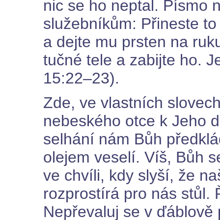
nic se ho neptal. Písmo 
služebníkům: Přineste to
a dejte mu prsten na ruk
tučné tele a zabijte ho.
15:22–23).
Zde, ve vlastních slovech
nebeského otce k Jeho 
selhání nám Bůh předkl
olejem veselí. Víš, Bůh s
ve chvíli, kdy slyší, že n
rozprostírá pro nás stůl
Nepřevaluj se v ďáblově 