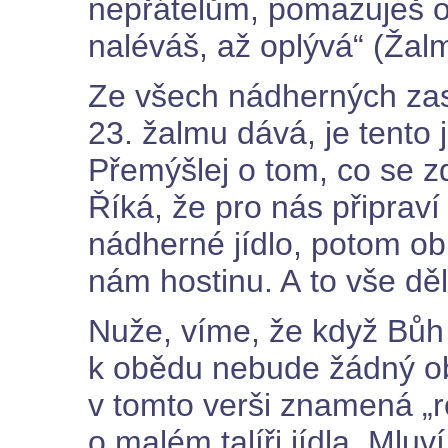
nepřátelům, pomazuješ o
naléváš, až oplývá“ (Žalm
Ze všech nádherných zas
23. žalmu dává, je tento 
Přemýšlej o tom, co se z
Říká, že pro nás připraví 
nádherné jídlo, potom ob
nám hostinu. A to vše děl
Nuže, víme, že když Bůh 
k obědu nebude žádný ob
v tomto verši znamená „r
o malém talíři jídla. Mlu