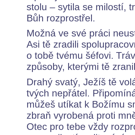
stolu – sytila se milostí, 
Bůh rozprostřel.
Možná ve své práci neust
Asi tě zradili spolupracov
o tobě tvému šéfovi. Tráv
způsoby, kterými tě zranil
Drahý svatý, Ježíš tě vol
tvých nepřátel. Připomíná t
můžeš utíkat k Božímu s
zbraň vyrobená proti mn
Otec pro tebe vždy rozpro