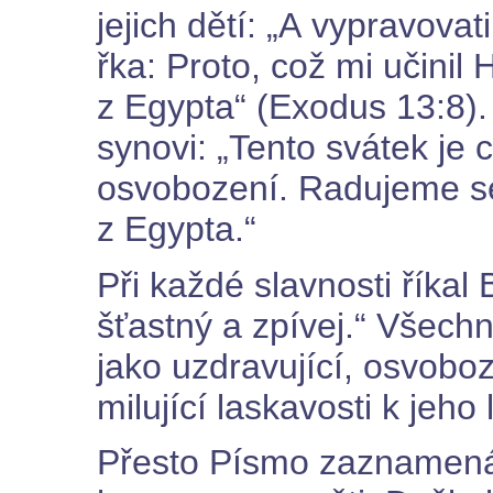
jejich dětí: „A vypravova
řka: Proto, což mi učinil
z Egypta“ (Exodus 13:8).
synovi: „Tento svátek je
osvobození. Radujeme se
z Egypta.“
Při každé slavnosti říkal 
šťastný a zpívej.“ Všech
jako uzdravující, osvoboz
milující laskavosti k jeho 
Přesto Písmo zaznamená