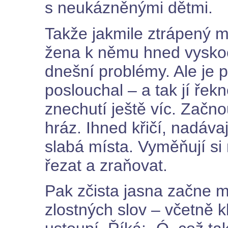
s neukázněnými dětmi.
Takže jakmile ztrápený m
žena k němu hned vysko
dnešní problémy. Ale je p
poslouchal – a tak jí řekn
znechutí ještě víc. Začn
hráz. Ihned křičí, nadáva
slabá místa. Vyměňují s
řezat a zraňovat.
Pak zčista jasna začne m
zlostných slov – včetně 