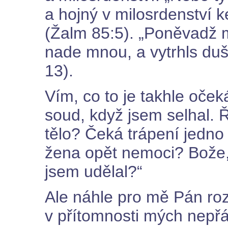
a hojný v milosrdenství k
(Žalm 85:5). „Poněvadž mi
nade mnou, a vytrhls duš
13).
Vím, co to je takhle oče
soud, když jsem selhal. 
tělo? Čeká trápení jedn
žena opět nemoci? Bože,
jsem udělal?“
Ale náhle pro mě Pán roz
v přítomnosti mých nepřát