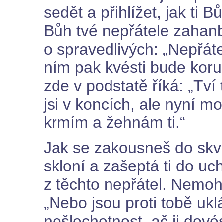
sedět a přihlížet, jak ti B
Bůh tvé nepřátele zahanb
o spravedlivých: „Nepřát
ním pak kvésti bude koru
zde v podstatě říká: „Tví 
jsi v koncích, ale nyní mo
krmím a žehnám ti.“
Jak se zakousneš do skvě
skloní a zašeptá ti do u
z těchto nepřátel. Nemoho
„Nebo jsou proti tobě uklá
nešlechetnost, ač ji dové