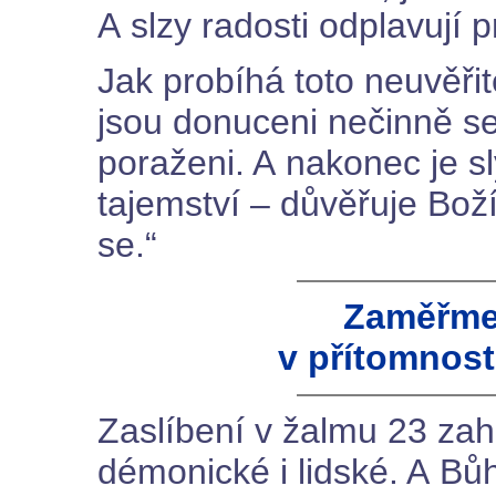
A slzy radosti odplavují p
Jak probíhá toto neuvěři
jsou donuceni nečinně sed
poraženi. A nakonec je sl
tajemství – důvěřuje Bo
se.“
Zaměřme 
v přítomnost
Zaslíbení v žalmu 23 zah
démonické i lidské. A Bů