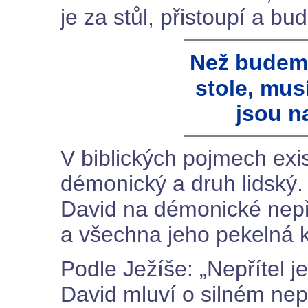
je za stůl, přistoupí a bu
Než budeme
stole, mus
jsou n
V biblických pojmech exis
démonický a druh lidský
David na démonické nepřá
a všechna jeho pekelná k
Podle Ježíše: „Nepřítel j
David mluví o silném nepř