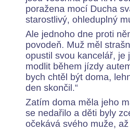
poražena mocí Ducha svat
starostlivý, ohleduplný 
Ale jednoho dne proti něm
povodeň. Muž měl strašný
opustil svou kancelář, je
modlit během jízdy aute
bych chtěl být doma, lehn
den skončil.“
Zatím doma měla jeho ma
se nedařilo a děti byly z
očekává svého muže, až s