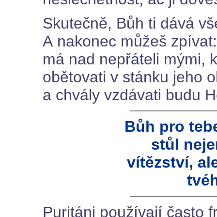
Skutečně, Bůh ti dává v
A nakonec můžeš zpívat:
má nad nepřáteli mými, kt
obětovati v stánku jeho o
a chvály vzdávati budu H
Bůh pro tebe
stůl nej
vítězství, a
tvé
Puritáni používají často 