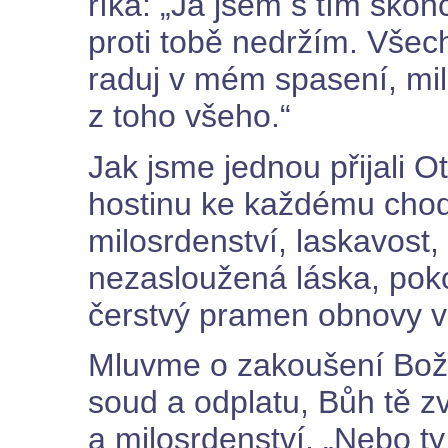
říká: „Já jsem s tím skonči
proti tobě nedržím. Všec
raduj v mém spasení, mil
z toho všeho.“
Jak jsme jednou přijali 
hostinu ke každému chod
milosrdenství, laskavost, 
nezasloužená láska, pokoj
čerstvý pramen obnovy 
Mluvme o zakoušení Boží
soud a odplatu, Bůh tě z
a milosrdenství. „Nebo ty 