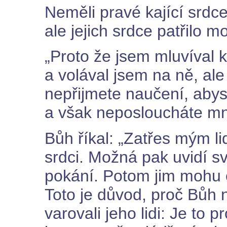
Neměli pravé kající srdce
ale jejich srdce patřilo mo
„Proto že jsem mluvíval k
a volával jsem na ně, ale 
nepřijmete naučení, aby
a však neposloucháte mn
Bůh říkal: „Zatřes mým li
srdci. Možná pak uvidí sv
pokání. Potom jim mohu od
Toto je důvod, proč Bůh 
varovali jeho lidi: Je to p