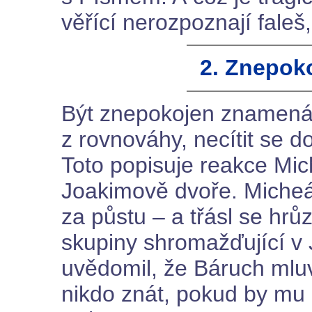
věřící nerozpoznají faleš
2. Znepok
Být znepokojen znamená
z rovnováhy, necítit se d
Toto popisuje reakce Mic
Joakimově dvoře. Micheá
za půstu – a třásl se hr
skupiny shromažďující v 
uvědomil, že Báruch mluv
nikdo znát, pokud by mu