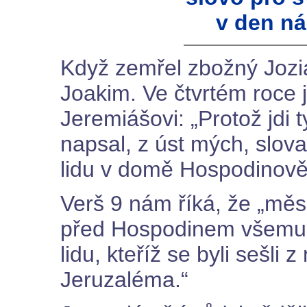
v den n
Když zemřel zbožný Joziá
Joakim. Ve čtvrtém roce 
Jeremiášovi: „Protož jdi ty
napsal, z úst mých, slov
lidu v domě Hospodinově,
Verš 9 nám říká, že „měs
před Hospodinem všemu 
lidu, kteříž se byli sešli
Jeruzaléma.“