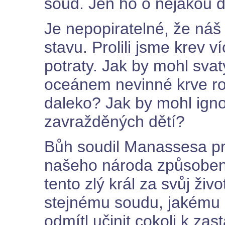
soud. Jen ho o nějakou 
Je nepopiratelné, že ná
stavu. Prolili jsme krev ví
potraty. Jak by mohl svat
oceánem nevinné krve roz
daleko? Jak by mohl ignor
zavražděných dětí?
Bůh soudil Manassesa p
našeho národa způsobené
tento zlý král za svůj živ
stejnému soudu, jakému 
odmítl učinit cokoli k za