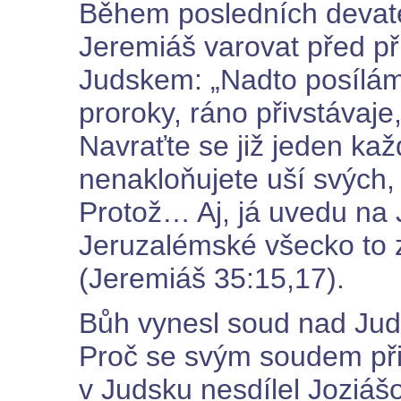
Během posledních devaten
Jeremiáš varovat před p
Judskem: „Nadto posílám
proroky, ráno přivstávaje,
Navraťte se již jeden ka
nenakloňujete uší svých
Protož… Aj, já uvedu na 
Jeruzalémské všecko to zl
(Jeremiáš 35:15,17).
Bůh vynesl soud nad Judo
Proč se svým soudem přic
v Judsku nesdílel Joziáš