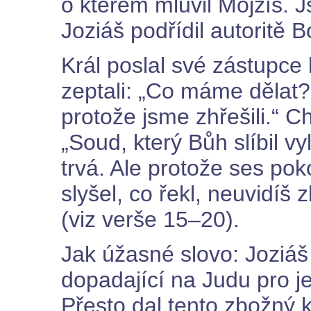
o kterém mluvil Mojžíš. 
Joziáš podřídil autoritě B
Král poslal své zástupce 
zeptali: „Co máme dělat?
protože jsme zhřešili.“ 
„Soud, který Bůh slíbil vy
trvá. Ale protože ses poko
slyšel, co řekl, neuvidíš z
(viz verše 15–20).
Jak úžasné slovo: Joziáš
dopadající na Judu pro 
Přesto dal tento zbožný 