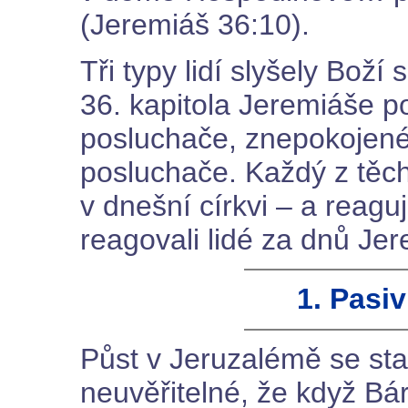
(Jeremiáš 36:10).
Tři typy lidí slyšely Bož
36. kapitola Jeremiáše pop
posluchače, znepokojené
posluchače. Každý z těch
v dnešní církvi – a reag
reagovali lidé za dnů Je
1. Pasi
Půst v Jeruzalémě se st
neuvěřitelné, že když Bá