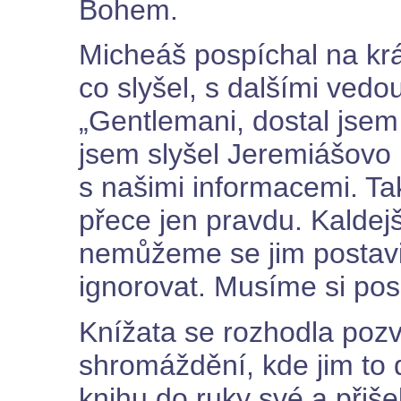
Bohem.
Micheáš pospíchal na král
co slyšel, s dalšími vedou
„Gentlemani, dostal jsem
jsem slyšel Jeremiášovo 
s našimi informacemi. Tak
přece jen pravdu. Kaldejšt
nemůžeme se jim postavi
ignorovat. Musíme si pos
Knížata se rozhodla pozv
shromáždění, kde jim to 
knihu do ruky své a přiše