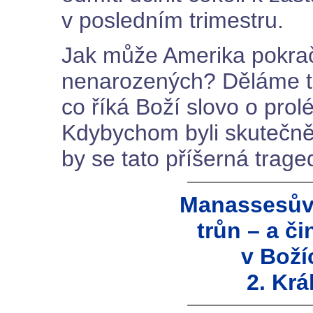
v posledním trimestru.
Jak může Amerika pokrač
nenarozených? Děláme to,
co říká Boží slovo o prol
Kdybychom byli skutečně n
by se tato příšerná trage
Manassesův 
trůn – a či
v Boží
2. Krá