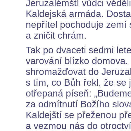
Jeruzalémští vůdci věděli
Kaldejská armáda. Dostal
nepřítel pochoduje zemí
a zničit chrám.
Tak po dvaceti sedmi le
varování blízko domova. 
shromažďovat do Jeruza
s tím, co Bůh řekl, že se 
otřepaná píseň: „Budeme
za odmítnutí Božího slov
Kaldejští se přeženou př
a vezmou nás do otroctví