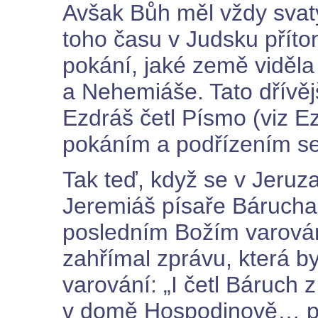
Avšak Bůh měl vždy svatý 
toho času v Judsku přítom
pokání, jaké země viděla
a Nehemiáše. Tato dřívěj
Ezdráš četl Písmo (viz E
pokáním a podřízením se
Tak teď, když se v Jeruza
Jeremiáš písaře Bárucha,
posledním Božím varován
zahřímal zprávu, která b
varování: „I četl Báruch 
v domě Hospodinově… při