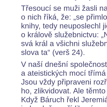
Třesoucí se muži žasli n
o nich říká, že: „se přimlo
knihy, tedy neuposlechl j
o králově služebnictvu: „N
svá král a všichni služebn
slova ta“ (verš 24).
V naší dnešní společnost
a ateistických mocí třímá
Jsou vždy připraveni rozře
ho, zlikvidovat. Ale těmt
Když Báruch řekl Jeremiáš