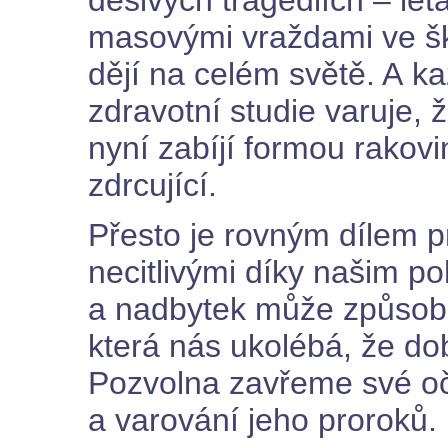
děsivých tragediích – let
masovými vraždami ve ško
dějí na celém světě. A k
zdravotní studie varuje, 
nyní zabíjí formou rakov
zdrcující.
Přesto je rovným dílem 
necitlivými díky našim p
a nadbytek může způsobi
která nás ukolébá, že do
Pozvolna zavřeme své oči
a varování jeho proroků.