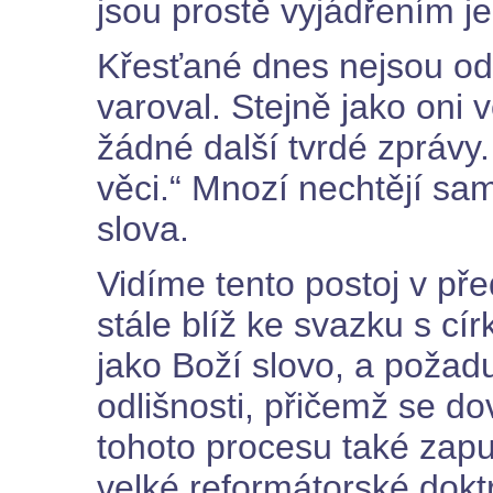
jsou prostě vyjádřením j
Křesťané dnes nejsou odli
varoval. Stejně jako oni 
žádné další tvrdé zprávy
věci.“ Mnozí nechtějí sa
slova.
Vidíme tento postoj v pře
stále blíž ke svazku s cí
jako Boží slovo, a požadu
odlišnosti, přičemž se do
tohoto procesu také zapu
velké reformátorské doktrí