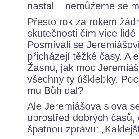
nastal – nemůžeme se m
Přesto rok za rokem žád
skutečnosti čím více lidé 
Posmívali se Jeremiášovi 
přicházejí těžké časy. Al
Žasnu, jak moc Jeremiáš
všechny ty úšklebky. Poc
mu Bůh dal?
Ale Jeremiášova slova se
uprostřed dobrých časů, 
špatnou zprávu: „Kaldejšt