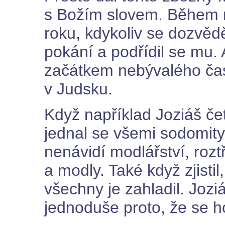
s Božím slovem. Během ná
roku, kdykoliv se dozvědě
pokání a podřídil se mu. 
začátkem nebývalého čas
v Judsku.
Když například Joziáš čet
jednal se všemi sodomity
nenávidí modlářství, rozt
a modly. Také když zjistil
všechny je zahladil. Jozi
jednoduše proto, že se h