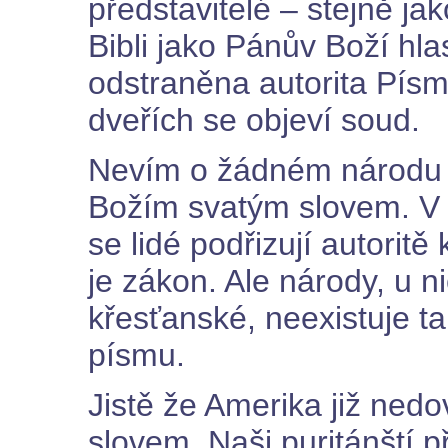
představitelé – stejně ja
Bibli jako Pánův Boží hla
odstraněna autorita Písm
dveřích se objeví soud.
Nevím o žádném národu d
Božím svatým slovem. V
se lidé podřizují autori
je zákon. Ale národy, u n
křesťanské, neexistuje 
písmu.
Jistě že Amerika již nedo
slovem. Naši puritánští p