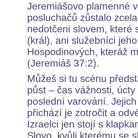
Jeremiášovo plamenné v
posluchačů zůstalo zcela
nedotčeni slovem, které s
(král), ani služebníci jeho
Hospodinových, kteráž ml
(Jeremiáš 37:2).
Můžeš si tu scénu předst
půst – čas vážnosti, úcty
poslední varování. Jejich
přichází je zotročit a od
Izraelci jen stojí s klapka
Slovo, kvůli kterému se s