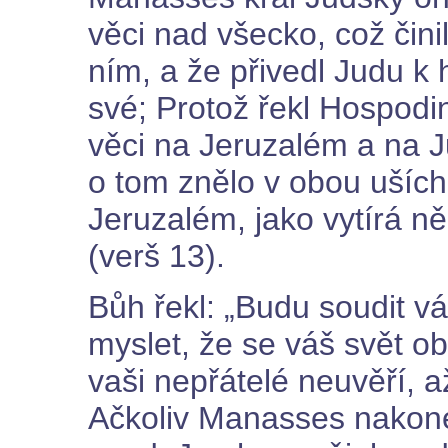
věci nad všecko, což činil
ním, a že přivedl Judu k
své; Protož řekl Hospodin
věci na Jeruzalém a na 
o tom znělo v obou uších
Jeruzalém, jako vytírá něk
(verš 13).
Bůh řekl: „Budu soudit vá
myslet, že se váš svět o
vaši nepřátelé neuvěří, a
Ačkoliv Manasses nakonec