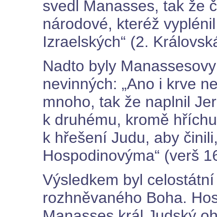
svedl Manasses, tak že čini
národové, kteréž vypléni
Izraelských“ (2. Královsk
Nadto byly Manassesovy 
nevinných: „Ano i krve n
mnoho, tak že naplnil J
k druhému, kromě hříchu 
k hřešení Judu, aby činil
Hospodinovýma“ (verš 16
Výsledkem byl celostátní
rozhněvaného Boha. Hospo
Manasses král Judský oha