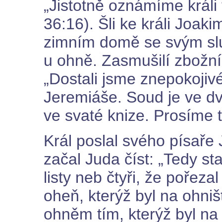
„Jistotně oznámíme králi
36:16). Šli ke králi Joak
zimním domě se svým slu
u ohně. Zasmušilí zbožní, k
„Dostali jsme znepokojiv
Jeremiáše. Soud je ve dv
ve svaté knize. Prosíme tě
Král poslal svého písaře 
začal Juda číst: „Tedy stal
listy neb čtyři, že pořezal
oheň, kterýž byl na ohniš
ohněm tím, kterýž byl na 