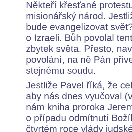
Někteří křesťané protestuj
misionářský národ. Jestl
bude evangelizovat svět?
o Izraeli. Bůh povolal te
zbytek světa. Přesto, na
povolání, na ně Pán přive
stejnému soudu.
Jestliže Pavel říká, že c
aby nás dnes vyučoval (v
nám kniha proroka Jerem
o případu odmítnutí Boží
čtvrtém roce vlády judsk