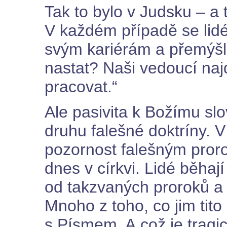
Tak to bylo v Judsku – a t
V každém případě se lidé
svým kariérám a přemýšle
nastat? Naši vedoucí naj
pracovat.“
Ale pasivita k Božímu sl
druhu falešné doktríny. 
pozornost falešným proro
dnes v církvi. Lidé běhají
od takzvaných proroků a e
Mnoho z toho, co jim tito 
s Písmem. A což je tragi