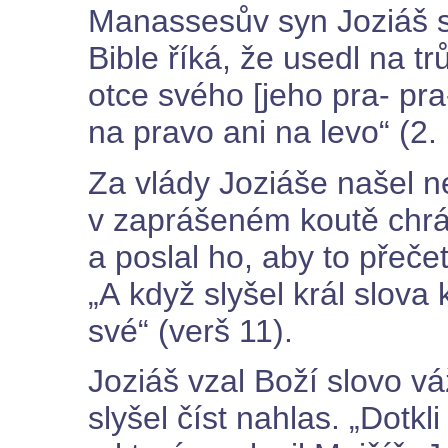
Manassesův syn Joziáš s
Bible říká, že usedl na t
otce svého [jeho pra- pr
na pravo ani na levo“ (2.
Za vlády Joziáše našel ne
v zaprášeném koutě chrám
a poslal ho, aby to přeče
„A když slyšel král slova
své“ (verš 11).
Joziáš vzal Boží slovo vá
slyšel číst nahlas. „Dotkl