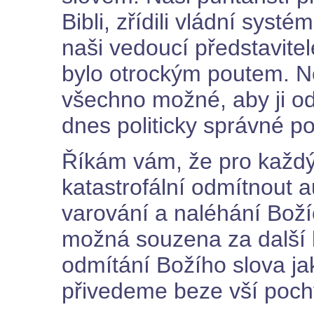
Bibli, zřídili vládní syst
naši vedoucí představitel
bylo otrockým poutem. Nej
všechno možné, aby ji ods
dnes politicky správné 
Říkám vám, že pro každý
katastrofální odmítnout a
varování a naléhání Bož
možná souzena za další k
odmítání Božího slova j
přivedeme beze vší poch