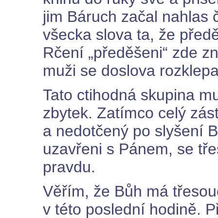
jim Báruch začal nahlas č
všecka slova ta, že předěš
Rčení „předěšeni“ zde zn
muži se doslova rozklepal
Tato ctihodná skupina mu
zbytek. Zatímco celý zás
a nedotčený po slyšení Bo
uzavřeni s Pánem, se třes
pravdu.
Věřím, že Bůh má třesoucí
v této poslední hodině. 