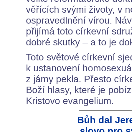
věřících svými životy, v 
ospravedlnění vírou. Náv
přijímá toto církevní sdr
dobré skutky – a to je dok
Toto světové církevní sj
k ustanovení homosexuáln
z jámy pekla. Přesto círk
Boží hlasy, které je pobíz
Kristovo evangelium.
Bůh dal Jer
slovo pro s