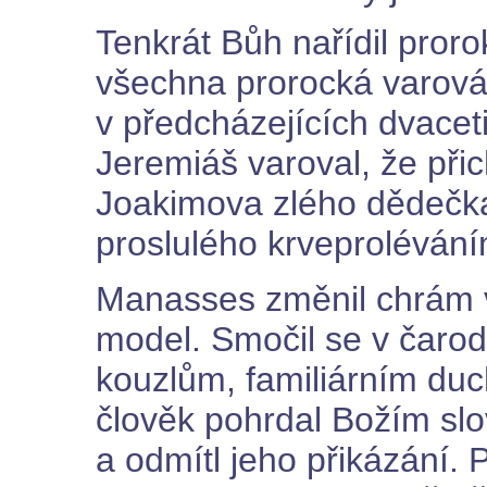
Tenkrát Bůh nařídil pror
všechna prorocká varován
v předcházejících dvacet
Jeremiáš varoval, že přic
Joakimova zlého dědečk
proslulého krveprolévání
Manasses změnil chrám 
model. Smočil se v čarodě
kouzlům, familiárním du
člověk pohrdal Božím sl
a odmítl jeho přikázání. P