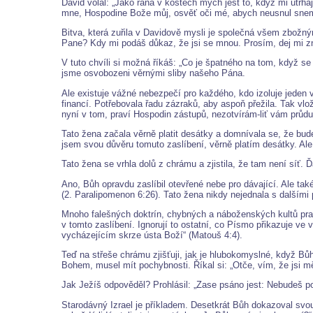
David volal: „Jako rána v kostech mých jest to, když mi utrhaj
mne, Hospodine Bože můj, osvěť oči mé, abych neusnul snem smr
Bitva, která zuřila v Davidově mysli je společná všem zbožn
Pane? Kdy mi podáš důkaz, že jsi se mnou. Prosím, dej mi z
V tuto chvíli si možná říkáš: „Co je špatného na tom, když se
jsme osvobozeni věrnými sliby našeho Pána.
Ale existuje vážné nebezpečí pro každého, kdo izoluje jeden 
financí. Potřebovala řadu zázraků, aby aspoň přežila. Tak vl
nyní v tom, praví Hospodin zástupů, nezotvírám-liť vám průdu
Tato žena začala věrně platit desátky a domnívala se, že bud
jsem svou důvěru tomuto zaslíbení, věrně platím desátky. Ale
Tato žena se vrhla dolů z chrámu a zjistila, že tam není síť. 
Ano, Bůh opravdu zaslíbil otevřené nebe pro dávající. Ale také
(2. Paralipomenon 6:26). Tato žena nikdy nejednala s dalšími p
Mnoho falešných doktrín, chybných a náboženských kultů prame
v tomto zaslíbení. Ignorují to ostatní, co Písmo přikazuje 
vycházejícím skrze ústa Boží“ (Matouš 4:4).
Teď na střeše chrámu zjišťuji, jak je hlubokomyslné, když Bů
Bohem, musel mít pochybnosti. Říkal si: „Otče, vím, že jsi mě 
Jak Ježíš odpověděl? Prohlásil: „Zase psáno jest: Nebudeš 
Starodávný Izrael je příkladem. Desetkrát Bůh dokazoval svou v