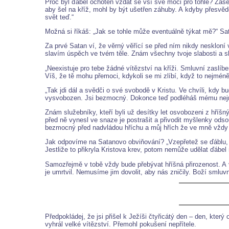
Proč byl ďábel ochoten vzdát se vší své moci pro tohle? Zase
aby šel na kříž, mohl by být ušetřen záhuby. A kdyby přesvědč
svět teď.“
Možná si říkáš: „Jak se tohle může eventuálně týkat mě?“ Sat
Za prvé Satan ví, že věrný věřící se před ním nikdy neskloní
slavím úspěch ve tvém těle. Znám všechny tvoje slabosti a sklo
„Neexistuje pro tebe žádné vítězství na kříži. Smluvní zaslí
Víš, že tě mohu přemoci, kdykoli se mi zlíbí, když to nejmén
„Tak jdi dál a svědči o své svobodě v Kristu. Ve chvíli, kdy 
vysvobozen. Jsi bezmocný. Dokonce teď podléháš mému nej
Znám služebníky, kteří byli už desítky let osvobozeni z hříšn
před ně vynesl ve snaze je postrašit a přivodit myšlenky ods
bezmocný před nadvládou hříchu a můj hřích že ve mně vždy
Jak odpovíme na Satanovo obviňování? „Vzepřetež se ďáblu, i
Jestliže to přikryla Kristova krev, potom nemůže udělat ďábel 
Samozřejmě v tobě vždy bude přebývat hříšná přirozenost. A 
je umrtvil. Nemusíme jim dovolit, aby nás zničily. Boží smluv
Předpokládej, že jsi přišel k Ježíši čtyřicátý den – den, který
vyhrál velké vítězství. Přemohl pokušení nepřítele.