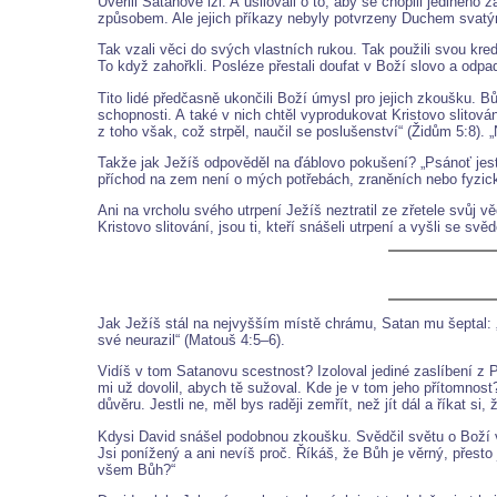
Uvěřili Satanově lži. A usilovali o to, aby se chopili jediného 
způsobem. Ale jejich příkazy nebyly potvrzeny Duchem svatým 
Tak vzali věci do svých vlastních rukou. Tak použili svou kred
To když zahořkli. Posléze přestali doufat v Boží slovo a odp
Tito lidé předčasně ukončili Boží úmysl pro jejich zkoušku. Bůh
schopnosti. A také v nich chtěl vyprodukovat Kristovo slitov
z toho však, což strpěl, naučil se poslušenství“ (Židům 5:8).
Takže jak Ježíš odpověděl na ďáblovo pokušení? „Psánoť jest
příchod na zem není o mých potřebách, zraněních nebo fyzick
Ani na vrcholu svého utrpení Ježíš neztratil ze zřetele svůj v
Kristovo slitování, jsou ti, kteří snášeli utrpení a vyšli se 
Jak Ježíš stál na nejvyšším místě chrámu, Satan mu šeptal: „
své neurazil“ (Matouš 4:5–6).
Vidíš v tom Satanovu scestnost? Izoloval jediné zaslíbení z 
mi už dovolil, abych tě sužoval. Kde je v tom jeho přítomnost
důvěru. Jestli ne, měl bys raději zemřít, než jít dál a říkat si
Kdysi David snášel podobnou zkoušku. Svědčil světu o Boží v
Jsi ponížený a ani nevíš proč. Říkáš, že Bůh je věrný, přest
všem Bůh?“