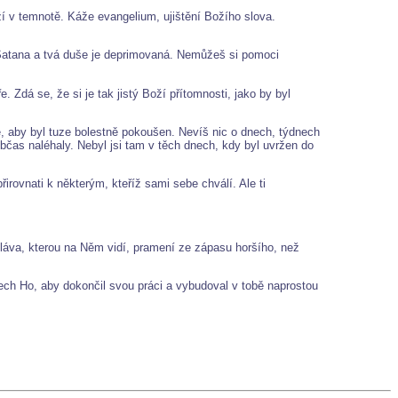
ží v temnotě. Káže evangelium, ujištění Božího slova.
d Satana a tvá duše je deprimovaná. Nemůžeš si pomoci
 Zdá se, že si je tak jistý Boží přítomnosti, jako by byl
, aby byl tuze bolestně pokoušen. Nevíš nic o dnech, týdnech
občas naléhaly. Nebyl jsi tam v těch dnech, kdy byl uvržen do
rovnati k některým, kteříž sami sebe chválí. Ale ti
láva, kterou na Něm vidí, pramení ze zápasu horšího, než
Nech Ho, aby dokončil svou práci a vybudoval v tobě naprostou