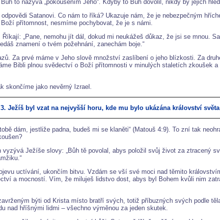
 Bůh to nazývá „pokoušením Jeho“. Kdyby to Bůh dovolil, nikdy by jejich hle
vé odpovědi Satanovi. Co nám to říká? Ukazuje nám, že je nebezpečným hřích
 Boží přítomnost, nesmíme pochybovat, že je s námi.
 Říkají: „Pane, nemohu jít dál, dokud mi neukážeš důkaz, že jsi se mnou. Sa
nedáš znamení o tvém požehnání, zanechám boje.“
kazů. Za prvé máme v Jeho slově množství zaslíbení o jeho blízkosti. Za dru
áme Bibli plnou svědectví o Boží přítomnosti v minulých staletích zkoušek
ak skončíme jako nevěrný Izrael.
3. Ježíš byl vzat na nejvyšší horu, kde mu bylo ukázána království světa
tobě dám, jestliže padna, budeš mi se klaněti“ (Matouš 4:9). To zní tak neo
okoušen?
 vyzývá Ježíše slovy: „Bůh tě povolal, abys položil svůj život za ztracený sv
amžiku.“
jevu uctívání, ukončím bitvu. Vzdám se vší své moci nad těmito královstvím
ctví a mocností. Vím, že miluješ lidstvo dost, abys byl Bohem kvůli nim za
avrženým býti od Krista místo bratří svých, totiž příbuzných svých podle těla
ádu nad hříšnými lidmi – všechno výměnou za jeden skutek.