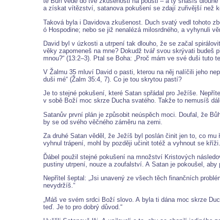
tě Bůh vede do tvé zkušenosti na poušti – a ty snášíš dlouh
a získat vítězství, satanova pokušení se zdají zuřivější než k
Taková byla i Davidova zkušenost. Duch svatý vedl tohoto zbo
ó Hospodine; nebo se již nenalézá milosrdného, a vyhynuli věr
David byl v úzkosti a utrpení tak dlouho, že se začal spirálov
věky zapomeneš na mne? Dokudž tvář svou skrývati budeš pře
mnou?“ (13:2–3). Ptal se Boha: „Proč mám ve své duši tuto te
V Žalmu 35 mluví David o pasti, kterou na něj nalíčili jeho ne
duši mé“ (Žalm 35:4, 7). Co je tou skrytou pastí?
Je to stejné pokušení, které Satan spřádal pro Ježíše. Nepřít
v sobě Boží moc skrze Ducha svatého. Takže to nemusíš dále
Satanův první plán je způsobit neúspěch moci. Doufal, že Bů
by se od svého věčného záměru na zemi.
Za druhé Satan věděl, že Ježíš byl poslán činit jen to, co mu
vyhnul trápení, mohl by později učinit totéž a vyhnout se kříži
Ďábel použil stejné pokušení na množství Kristových následov
pustiny utrpení, nouze a zoufalství. A Satan je pokoušel, ab
Nepřítel šeptal: „Jsi unavený ze všech těch finančních problé
nevydržíš.“
„Máš ve svém srdci Boží slovo. A byla ti dána moc skrze Duc
teď. Je to pro dobrý důvod.“