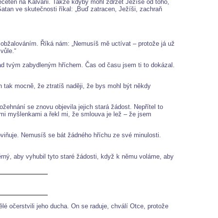
ečetěn na Kalvárii. Takže kdyby mohl zdržet Ježíše od toho,
atan ve skutečnosti říkal: „Buď zatracen, Ježíši, zachraň
a obžalováním. Říká nám: „Nemusíš mě uctívat – protože já už
vůle.“
nad tvým zabydleným hříchem. Čas od času jsem ti to dokázal.
ch tak mocně, že ztratíš naději, že bys mohl být někdy
žehnání se znovu objevila jejich stará žádost. Nepřítel to
mi myšlenkami a řekl mi, že smlouva je lež – že jsem
viňuje. Nemusíš se bát žádného hříchu ze své minulosti.
ný, aby vyhubil tyto staré žádosti, když k němu voláme, aby
ělé očerstvili jeho ducha. On se raduje, chválí Otce, protože