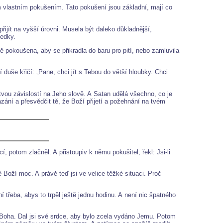
vlastním pokušením. Tato pokušení jsou základní, mají co
jít na vyšší úrovni. Musela být daleko důkladnější,
ledky.
pokoušena, aby se přikradla do baru pro pití, nebo zamluvila
 duše křičí: „Pane, chci jít s Tebou do větší hloubky. Chci
tvou závislostí na Jeho slově. A Satan udělá všechno, co je
azání a přesvědčit tě, že Boží přijetí a požehnání na tvém
í, potom zlačněl. A přistoupiv k němu pokušitel, řekl: Jsi-li
 Boží moc. A právě teď jsi ve velice těžké situaci. Proč
 třeba, abys to trpěl ještě jednu hodinu. A není nic špatného
o Boha. Dal jsi své srdce, aby bylo zcela vydáno Jemu. Potom