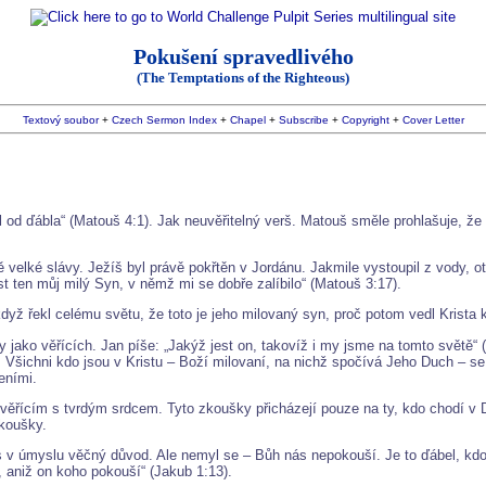
Pokušení spravedlivého
(The Temptations of the Righteous)
Textový soubor
+
Czech Sermon Index
+
Chapel
+
Subscribe
+
Copyright
+
Cover Letter
 od ďábla“ (Matouš 4:1). Jak neuvěřitelný verš. Matouš směle prohlašuje, že
ě velké slávy. Ježíš byl právě pokřtěn v Jordánu. Jakmile vystoupil z vody, o
est ten můj milý Syn, v němž mi se dobře zalíbilo“ (Matouš 3:17).
když řekl celému světu, že toto je jeho milovaný syn, proč potom vedl Krista 
y jako věřících. Jan píše: „Jakýž jest on, takovíž i my jsme na tomto světě“
 Všichni kdo jsou v Kristu – Boží milovaní, na nichž spočívá Jeho Duch – s
eními.
 věřícím s tvrdým srdcem. Tyto zkoušky přicházejí pouze na ty, kdo chodí v
zkoušky.
 v úmyslu věčný důvod. Ale nemyl se – Bůh nás nepokouší. Je to ďábel, kdo 
 aniž on koho pokouší“ (Jakub 1:13).