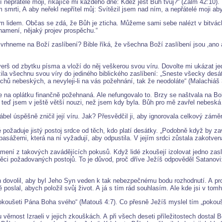
í nepřátelé moji, říkajíce mi každého dne: Kdež jest Bůh tvůj?“ (Žalm 42:10).
ti, A aby neřekl nepřítel můj: Svítězil jsem nad ním, a nepřátelé moji aby n
ým lidem. Občas se zdá, že Bůh je zticha. Můžeme sami sebe nalézt v bitvác
namení, nějaký projev prospěchu.“
 vrhneme na Boží zaslíbení? Bible říká, že všechna Boží zaslíbení jsou ‚ano a
verš od zbytku písma a vloží do něj veškerou svou víru. Dovolte mi ukázat je
ožila všechnu svou víry do jediného biblického zaslíbení: „Sneste všecky de
chů nebeských, a nevyleji-li na vás požehnání, tak že neodoláte“ (Malachiáš 
e na oplátku finančně požehnaná. Ale nefungovalo to. Brzy se naštvala na Boh
 teď jsem v ještě větší nouzi, než jsem kdy byla. Bůh pro mě zavřel nebeská
Ďábel úspěšně zničil její víru. Jak? Přesvědčil ji, aby ignorovala celkový zám
 požaduje jistý postoj srdce od těch, kdo platí desátky. „Podobně když by zavř
asážemi, která na ní vyžadují, aby odpustila. V jejím srdci zůstala zakotvena
ní z takových zavádějících pokusů. Když lidé zkoušejí izolovat jedno zaslíb
ve věci požadovaných postojů. To je důvod, proč dříve Ježíš odpověděl Satan
h dovolil, aby byl Jeho Syn veden k tak nebezpečnému bodu rozhodnutí. A pro
poslal, abych položil svůj život. A já s tím rád souhlasím. Ale kde jsi v tom
pokoušeti Pána Boha svého“ (Matouš 4:7). Co přesně Ježíš myslel tím „poko
ěrnost Izraeli v jejich zkouškách. A při všech deseti příležitostech dostal Bo