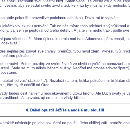
 se snažil zachránit svou vlastní kůži. Satan věděl, že věčný osud bude zap
il Ježíše, aby se vzdal svého života teď, ke kříži by možná nikdy nedošlo. S
an stále pokouší spravedlivé podobnou nabídkou. Dovol mi to vysvětlit.
 v jakémkoliv skutku uctívání. Tak na nás místo toho přichází s výhrůžkami 
ny. Já jsem je pěstoval od tvého dětství. A já tě jimi mohu trápit podle své 
bení jsou všechno lži. Mám úplnou kontrolu nad tvou Adamovou přirozeností, 
ě očekáváš.“
budeš nejhlasitěji zpívat své chvály, přemůžu tvou mysl zlem. Vynesu tvůj hří
menšímu pokušení.“
ých otroctví. Potom později ve svém životě ve chvíli největšího pomazání a po
ouzení. Stalo se mi to někdy během služby. Nepřítel mě pronásledovat špatný
 povstane.
 utečeť od vás“ (Jakub 4:7). Nezáleží na tom, kolika pokušeními tě Satan ob
nic, čím by tě oddělil od Otce.
vždy budeš čelit náhlému neočekávanému útoku hříchu. Ale Duch svatý je věr
ní zaslíbení nás osvobozují od moci a vlády hříchu.
4. Ďábel opustil Ježíše a andělé mu sloužili
 okamžitě následuje po jeho pokušení na poušti. Jeho obličej září, protože and