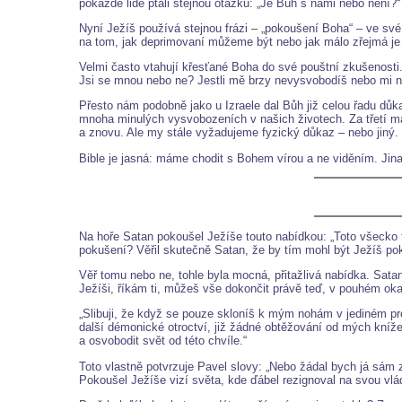
pokaždé lidé ptali stejnou otázku: „Je Bůh s námi nebo není?“
Nyní Ježíš používá stejnou frázi – „pokoušení Boha“ – ve s
na tom, jak deprimovaní můžeme být nebo jak málo zřejmá je
Velmi často vtahují křesťané Boha do své pouštní zkušenosti.
Jsi se mnou nebo ne? Jestli mě brzy nevysvobodíš nebo mi 
Přesto nám podobně jako u Izraele dal Bůh již celou řadu dů
mnoha minulých vysvobozeních v našich životech. Za třetí m
a znovu. Ale my stále vyžadujeme fyzický důkaz – nebo jiný.
Bible je jasná: máme chodit s Bohem vírou a ne viděním. Jin
Na hoře Satan pokoušel Ježíše touto nabídkou: „Toto všecko 
pokušení? Věřil skutečně Satan, že by tím mohl být Ježíš p
Věř tomu nebo ne, tohle byla mocná, přitažlivá nabídka. Satan
Ježíši, říkám ti, můžeš vše dokončit právě teď, v pouhém ok
„Slibuji, že když se pouze skloníš k mým nohám v jediném pro
další démonické otroctví, již žádné obtěžování od mých kníže
a osvobodit svět od této chvíle.“
Toto vlastně potvrzuje Pavel slovy: „Nebo žádal bych já sám z
Pokoušel Ježíše vizí světa, kde ďábel rezignoval na svou vl