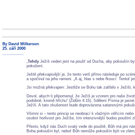
By David Wilkerson
25. září 2000
__________
„
Tehdy
Ježíš veden jest na poušť od Ducha, aby pokoušín byl
pokušení.
Ještě překvapivější je, že tento verš přímo následuje po scén
a spočinul na jeho rameni. „A aj, hlas s nebe řkoucí: Tentoť j
Jsi možná překvapen: Jestliže se Bohu tak zalíbilo v Ježíši, 
Dovol, abych ti připomenul, že Ježíš je vzorem pro naše život
podobně, kromě hříchu“ (Židům 4:15). Sdělení Písma je jasné:
Ježíš. A tato zkušenost bude doprovázena satanovými pokuš
Všimni si – tento princip se neobrací k vlažným věřícím nebo
osobní horlivost pro Ježíše, tím intenzivnější budou pouštní 
Přesto, když nás Duch svatý vede do pouště, Bůh má pro nás
Boha pokoušín byl; neboť Bůh nemůže pokoušín býti ve zlém,