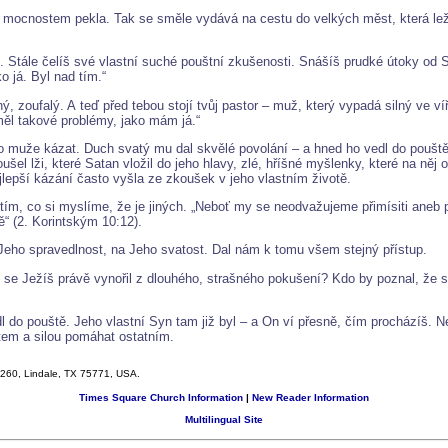
elit mocnostem pekla. Tak se směle vydává na cestu do velkých měst, která le
k. Stále čelíš své vlastní suché pouštní zkušenosti. Snášíš prudké útoky o
 já. Byl nad tím.“
zoufalý. A teď před tebou stojí tvůj pastor – muž, který vypadá silný ve víře.
měl takové problémy, jako mám já.“
to muže kázat. Duch svatý mu dal skvělé povolání – a hned ho vedl do pouště
el lži, které Satan vložil do jeho hlavy, zlé, hříšné myšlenky, které na něj 
jlepší kázání často vyšla ze zkoušek v jeho vlastním životě.
m, co si myslíme, že je jiných. „Neboť my se neodvažujeme přimísiti aneb při
“ (2. Korintským 10:12).
eho spravedlnost, na Jeho svatost. Dal nám k tomu všem stejný přístup.
 se Ježíš právě vynořil z dlouhého, strašného pokušení? Kdo by poznal, že s
l do pouště. Jeho vlastní Syn tam již byl – a On ví přesně, čím procházíš. 
tem a silou pomáhat ostatním.
x 260, Lindale, TX 75771, USA.
Times Square Church Information
|
New Reader Information
Multilingual Site