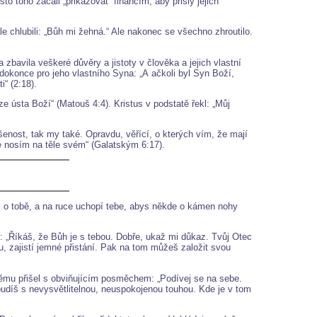
sto toho začali „přikazovat“ financím, aby přišly jejich
le chlubili: „Bůh mi žehná.“ Ale nakonec se všechno zhroutilo.
 zbavila veškeré důvěry a jistoty v člověka a jejich vlastní
dokonce pro jeho vlastního Syna: „A ačkoli byl Syn Boží,
“ (2:18).
ústa Boží“ (Matouš 4:4). Kristus v podstatě řekl: „Můj
ušenost, tak my také. Opravdu, věřící, o kterých vím, že mají
íše nosím na těle svém“ (Galatským 6:17).
al o tobě, a na ruce uchopí tebe, abys někde o kámen nohy
: „Říkáš, že Bůh je s tebou. Dobře, ukaž mi důkaz. Tvůj Otec
u, zajistí jemné přistání. Pak na tom můžeš založit svou
němu přišel s obviňujícím posměchem: „Podívej se na sebe.
 budíš s nevysvětlitelnou, neuspokojenou touhou. Kde je v tom