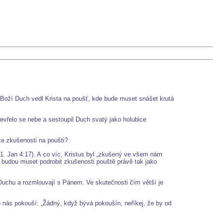
 Boží Duch vedl Krista na poušť, kde bude muset snášet krutá
tevřelo se nebe a sestoupil Duch svatý jako holubice
ke zkušenosti na poušti?
 (1. Jan 4:17). A co víc, Kristus byl „zkušený ve všem nám
e budou muset podrobit zkušenosti pouště právě tak jako
 Duchu a rozmlouvají s Pánem. Ve skutečnosti čím větší je
nás pokouší: „Žádný, když bývá pokoušín, neříkej, že by od