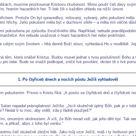
uškách, musíme prozkoumat Kristovu zkušenost. Mimo poušť čelí davy svým 
ím, hraním hazardních her. Ti lidé žili v každém ohledu na nižší úrovni.
chem. Protože On byl spravedlivý, milovaný, vybraný, jeho pokušení měla při
votní hříchy. Jeho pokušení měla být v duchovní sféře – a měla mít věčné důs
í pokoušena po způsobu živočišného těla. Například, nebude pravděpodobně 
í manželce. Ani nebude uvažovat o hraní hazardních her nebo proklínání.
íše celým svým životem – hltá denně Boží slovo, vyhledává Ho v modlitbě. Její
ná těm, která snášel Kristus. Budou muset jednat s tvou poslušností Bohu a 
u pro tebe. Bude se snažit podkopat, zničit tvé povolání, okrást tě o tvé pom
1. Po čtyřiceti dnech a nocích půstu Ježíš vyhladověl
ním pokušením. Písmo o Kristu říká: „A postiv se čtyřidceti dnů a čtyřidceti noc
atan napadal právoplatnost Ježíše: „Jsi-li skutečně úplný Bůh, pak je v tobě
 Nedal ti tu moc, aby viděl, zda ji řádně použiješ?“
m, úmorným okolnostem. A víš, že Bůh nerad vidí, jak jeho děti trpí. Tak není
, a přikaž, abys z toho byl venku.“
erému čelí skutečně zbožní lidé. Jako tvůj vzor Ježíš, máš i ty horlivost pr