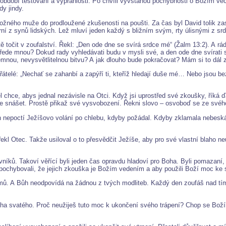
é období testování a vyprahlosti. Po chvíli vyvstanou pochybnosti o Božím 
dy jindy.
žného muže do prodloužené zkušenosti na poušti. Za čas byl David tolik zastr
ní z synů lidských. Lež mluví jeden každý s bližním svým, rty úlisnými z srdc
itě točit v zoufalství. Řekl: „Den ode dne se svírá srdce mé“ (Žalm 13:2). A 
de mnou? Dokud rady vyhledávati budu v mysli své, a den ode dne svírati s
mnou, nevysvětlitelnou bitvu? A jak dlouho bude pokračovat? Mám si to dál z
přátelé: „Nechať se zahanbí a zapýří ti, kteříž hledají duše mé… Nebo jsou bez
el chce, abys jednal nezávisle na Otci. Když jsi uprostřed své zkoušky, říká
 snášet. Prostě přikaž své vysvobození. Řekni slovo – osvoboď se ze svého 
h nepoctí Ježíšovo volání po chlebu, kdyby požádal. Kdyby zklamala nebesk
 řekl Otec. Takže usiloval o to přesvědčit Ježíše, aby pro své vlastní blaho 
.
níků. Takoví věřící byli jeden čas opravdu hladoví pro Boha. Byli pomazaní,
y pochybovali, že jejich zkouška je Božím vedením a aby použili Boží moc ke
mů. A Bůh neodpovídá na žádnou z tvých modliteb. Každý den zoufáš nad tím, 
ha svatého. Proč neužiješ tuto moc k ukončení svého trápení? Chop se Boží