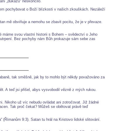
dání „důkazu“ neskončilo.
em pochybovat o Boží blízkosti v našich zkouškách. Nezáleží
tan mě obviňuje a nemohu se zbavit pocitu, že je v převaze.
hé máme svou vlastní historii s Bohem – svědectví o Jeho
 a utrpení. Bez pochyby nám Bůh prokazuje sám sebe zas
hrabaně, tak směšně, jak by to mohlo být někdy považováno za
ět. A teď jsi přišel, abys vysvobodil vězně z mých rukou.
i. Nikoho už víc nebudu ovládat ani zotročovat. Již žádné
tracen. Tak proč čekat? Můžeš se obětovat právě teď
“ (Římanům 9:3). Satan tu hrál na Kristovo lidské slitování.