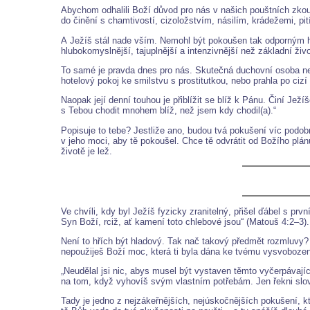
Abychom odhalili Boží důvod pro nás v našich pouštních zko
do činění s chamtivostí, cizoložstvím, násilím, krádežemi, pit
A Ježíš stál nade vším. Nemohl být pokoušen tak odporným hří
hlubokomyslnější, tajuplnější a intenzivnější než základní ži
To samé je pravda dnes pro nás. Skutečná duchovní osoba nen
hotelový pokoj ke smilstvu s prostitutkou, nebo prahla po ciz
Naopak její denní touhou je přiblížit se blíž k Pánu. Činí Jež
s Tebou chodit mnohem blíž, než jsem kdy chodil(a).“
Popisuje to tebe? Jestliže ano, budou tvá pokušení víc podob
v jeho moci, aby tě pokoušel. Chce tě odvrátit od Božího plán
životě je lež.
Ve chvíli, kdy byl Ježíš fyzicky zranitelný, přišel ďábel s prv
Syn Boží, rciž, ať kamení toto chlebové jsou“ (Matouš 4:2–3).
Není to hřích být hladový. Tak nač takový předmět rozmluvy? S
nepoužiješ Boží moc, která ti byla dána ke tvému vysvobození?
„Neudělal jsi nic, abys musel být vystaven těmto vyčerpávající
na tom, když vyhovíš svým vlastním potřebám. Jen řekni slovo
Tady je jedno z nejzákeřnějších, nejúskočnějších pokušení, kt