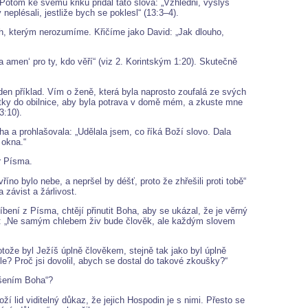
 Potom ke svému křiku přidal tato slova: „Vzhlédni, vyslyš
eplésali, jestliže bych se poklesl“ (13:3–4).
h, kterým nerozumíme. Křičíme jako David: „Jak dlouho,
 amen‘ pro ty, kdo věří“ (viz 2. Korintským 1:20). Skutečně
den příklad. Vím o ženě, která byla naprosto zoufalá ze svých
sátky do obilnice, aby byla potrava v domě mém, a zkuste mne
3:10).
a a prohlašovala: „Udělala jsem, co říká Boží slovo. Dala
 okna.“
ěr Písma.
íno bylo nebe, a nepršel by déšť, proto že zhřešili proti tobě“
 závist a žárlivost.
ení z Písma, chtějí přinutit Boha, aby se ukázal, že je věrný
ovi: „Ne samým chlebem živ bude člověk, ale každým slovem
tože byl Ježíš úplně člověkem, stejně tak jako byl úplně
hle? Proč jsi dovolil, abych se dostal do takové zkoušky?“
ušením Boha“?
ží lid viditelný důkaz, že jejich Hospodin je s nimi. Přesto se