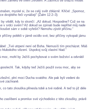
věčném záměru ve tvém životem. A zatímco se snažíš modlit
ašen, myslel si, že se celý svět zbláznil. Křičel: „Spomoz,
e dvojitého řeči vynášejí“ (Žalm 12:2–3).
rád by věděl, kdy to skončí: „Až dokud, Hospodine? Což se na
e v srdci svém? Až dokud se zpínati bude nepřítel můj nade
koušet sám v sobě vyřešit? Nemohu zjistit příčinu.“
 příčiny polékli v jámě osídlo své, bez příčiny vykopali jámu
 ďábel: „Tvé utrpení není od Boha. Nemusíš tím procházet. Máš
hlubokého vězení. Uspokoj svůj vlastní hlad.“
á moc, mohl by Ježíš pochybovat o svém božství a odvrátil
neuposlechl. Tak, kdyby teď Ježíš použil svou moc, aby se
 zbožní, plní moci Ducha svatého. Ale pak byli vedeni do
 své záchraně.
co tato zkouška přinesla tobě a tvé rodině. A teď to již déle
ho zaslíbení a promluv své východisko z této zkoušky, právě