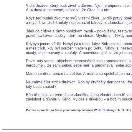
Vidíš Ježíše, který budí život a důvěru. Nyní je připraven č
A uzdravuje nemocné, neboť ví, že Otec je s ním.
Když teď budeš zkoumat svůj vlastní život, uvidíš pravý opa
a myslíš si: „Ježíš nikdy neprocházel takovými zkouškami jako
Jdeš do církve s tímto obrázkem mysli – pokoušený, testovaný, 
právě navštíven anděly, kteří mu slouží. Myslíš si: „Nikdy ne
Kdybys jenom věděl. Nebyl jsi u toho, když Bůh povolal toho
a měsících, kdy byl soužen hladem po Bohu. Nikdy jsi nezakouš
nicoty, deprimovaný a zoufalý. A neuvědomuješ si, že jeho ne
Pavel nás varuje, abychom nesrovnávali svou spravedlnost s tí
nerozumějí, že sami sebou sebe měří a přirovnávají sebe sobě
Máme se dívat pouze na Ježíše. A máme se spoléhat jen na J
Neumíme číst srdce druhých. Kdo by čtyřicátý den poznal, že
kdy bude snášet?
Bůh tě miluje ve tvém čase zkoušky. Jeho vlastní duch tě ved
závislost a důvěru v Něho. Vyjdeš s důvěrou – a božím souci
---
Použité s povolením, které je uznané společností
World Challenge
, P. O. Bo