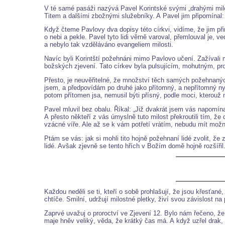
V té samé pasáži nazývá Pavel Korintské svými „drahými milo
Titem a dalšími zbožnými služebníky. A Pavel jim připomínal: 
Když čteme Pavlovy dva dopisy této církvi, vidíme, že jim při
o nebi a pekle. Pavel tyto lidi věrně varoval, přemlouval je,
a nebylo tak vzděláváno evangeliem milosti.
Navíc byli Korintští požehnáni mimo Pavlovo učení. Zažívali
božských zjevení. Tato církev byla pulsujícím, mohutným, p
Přesto, je neuvěřitelné, že množství těch samých požehnaných 
jsem, a předpovídám po druhé jako přítomný, a nepřítomný nyn
potom přítomen jsa, nemusil býti přísný, podle moci, kterouž 
Pavel mluvil bez obalu. Říkal: „Již dvakrát jsem vás napomín
A přesto někteří z vás úmyslně tuto milost překroutili tím, 
vzácné víře. Ale až se k vám potřetí vrátím, nebudu mít možná
Ptám se vás: jak si mohli tito hojně požehnaní lidé zvolit,
lidé. Avšak zjevně se tento hřích v Božím domě hojně rozšířil
Každou neděli se ti, kteří o sobě prohlašují, že jsou křesťané
chtíče. Smilní, udržují milostné pletky, živí svou závislost 
Zaprvé uvažuj o proroctví ve Zjevení 12. Bylo nám řečeno, že
maje hněv veliký, věda, že krátký čas má. A když uzřel drak, ž