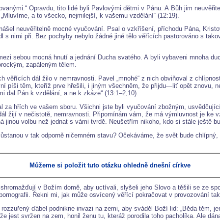
vanými.“ Opravdu, tito lidé byli Pavlovými dětmi v Pánu. A Bůh jim neuvěř
„Mluvíme, a to všecko, nejmilejší, k vašemu vzdělání“ (12:19).
nášel neuvěřitelně mocné vyučování. Psal o vzkříšení, příchodu Pána, Kristově
 vedl s nimi při. Bez pochyby nebylo žádné jiné tělo věřících pastorováno s ta
 mezi sebou mocná hnutí a jednání Ducha svatého. A byli vybaveni mnoha duch
rorockým, zapáleným tělem.
věřících dál žilo v nemravnosti. Pavel „mnohé“ z nich obviňoval z chlípnosti
í píši těm, kteříž prve hřešili, i jiným všechněm, že přijdu—liť opět znovu,
mi dal Pán k vzdělání, a ne k zkáze“ (13:1–2,10).
al za hřích ve vašem sboru. Všichni jste byli vyučování zbožným, usvědčujíc
že dál žijí v nečistotě, nemravnosti. Připomínám vám, že má výmluvnost je k
 jinou volbu než jednat s vámi tvrdě. Neušetřím nikoho, kdo si stále ještě bu
 že zůstanou v tak odporně ničemném stavu? Očekáváme, že svět bude chlípn
.
Můžeme si položit tuto otázku ohledně dnešní církve
, shromažďují v Božím domě, aby uctívali, slyšeli jeho Slovo a těšili se ze s
na pornografii. Řekni mi, jak může osvícený věřící pokračovat v provozování t
 rozzuřený ďábel podnikne invazi na zemi, aby sváděl Boží lid: „Běda těm, je
e jest svržen na zem, honil ženu tu, kteráž porodila toho pacholíka. Ale dána 