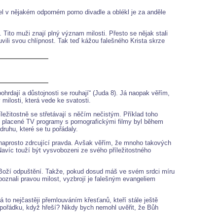
bel v nějakém odporném porno divadle a oblékl je za anděle
 Tito muži znají plný význam milosti. Přesto se nějak stali
uvili svou chlípnost. Tak teď kážou falešného Krista skrze
ohrdají a důstojnosti se rouhají“ (Juda 8). Já naopak věřím,
v milosti, která vede ke svatosti.
ležitostně se střetávají s něčím nečistým. Příklad toho
ní placené TV programy s pornografickými filmy byl během
ruhu, které se tu pořádaly.
 naprosto zdrcující pravda. Avšak věřím, že mnoho takových
 Navíc touží být vysvobozeni ze svého příležitostného
š Boží odpuštění. Takže, pokud dosud máš ve svém srdci míru
znali pravou milost, vyzbrojí je falešným evangeliem
á to nejčastěji přemlouváním křesťanů, kteří stále ještě
 pořádku, když hřeší? Nikdy bych nemohl uvěřit, že Bůh