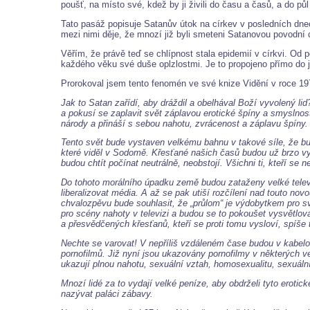
poušť, na místo své, kdež by ji živili do času a časů, a do pů
Tato pasáž popisuje Satanův útok na církev v posledních dne
mezi nimi děje, že mnozí již byli smeteni Satanovou povodní c
Věřím, že právě teď se chlípnost stala epidemií v církvi. Od p
každého věku své duše oplzlostmi. Je to propojeno přímo do jej
Prorokoval jsem tento fenomén ve své knize Vidění v roce 19
Jak to Satan zařídí, aby dráždil a obelhával Boží vyvolený l
a pokusí se zaplavit svět záplavou erotické špíny a smysln
národy a přináší s sebou nahotu, zvrácenost a záplavu špíny.
Tento svět bude vystaven velkému bahnu v takové síle, že bud
které viděl v Sodomě. Křesťané našich časů budou už brzo vyst
budou chtít počínat neutrálně, neobstojí. Všichni ti, kteří s
Do tohoto morálního úpadku země budou zataženy velké televizn
liberalizovat média. A až se pak utiší rozčílení nad touto n
chvalozpěvu bude souhlasit, že „průlom“ je výdobytkem pro 
pro scény nahoty v televizi a budou se to pokoušet vysvětlo
a přesvědčených křesťanů, kteří se proti tomu vysloví, spíše t
Nechte se varovat! V nepříliš vzdáleném čase budou v kabelov
pornofilmů. Již nyní jsou ukazovány pornofilmy v některých
ukazují plnou nahotu, sexuální vztah, homosexualitu, sexuáln
Mnozí lidé za to vydají velké peníze, aby obdrželi tyto erot
nazývat paláci zábavy.