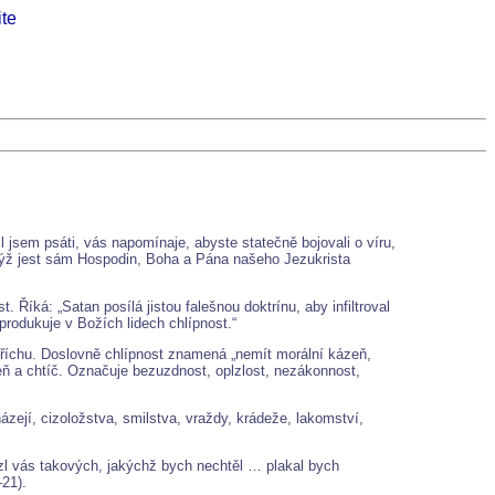
sem psáti, vás napomínaje, abyste statečně bojovali o víru,
terýž jest sám Hospodin, Boha a Pána našeho Jezukrista
Říká: „Satan posílá jistou falešnou doktrínu, aby infiltroval
yprodukuje v Božích lidech chlípnost.“
říchu. Doslovně chlípnost znamená „nemít morální kázeň,
eň a chtíč. Označuje bezuzdnost, oplzlost, nezákonnost,
ázejí, cizoložstva, smilstva, vraždy, krádeže, lakomství,
ezl vás takových, jakýchž bych nechtěl … plakal bych
–21).