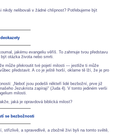
 si nikdy nelibovali v žádné chlípnost? Potřebujeme být
videokazety
ozkoumal, jakému evangeliu věříš. To zahrnuje tvou představu
 být otázka života nebo smrti.
může překroutit tvé pojetí milosti — jestliže ti může
bec představit. A co je ještě horší, oklame tě lží, že je pro
ti: „Neboť jsou podešli někteří lidé bezbožní, prve již
ašeho Jezukrista zapírají“ (Juda 4). V tomto jediném verši
gelium milosti.
akže, jaká je opravdová biblická milost?
tí se bezbožnosti
střízlivě, a spravedlivě, a zbožně živi byli na tomto světě,