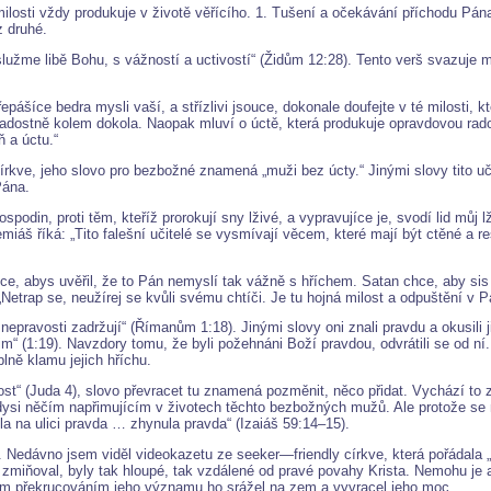
 milosti vždy produkuje v životě věřícího. 1. Tušení a očekávání příchodu Pá
z druhé.
užme libě Bohu, s vážností a uctivostí“ (Židům 12:28). Tento verš svazuje mi
řepášíce bedra mysli vaší, a střízlivi jsouce, dokonale doufejte v té milosti, k
adostně kolem dokola. Naopak mluví o úctě, která produkuje opravdovou radost
 a úctu.“
írkve, jeho slovo pro bezbožné znamená „muži bez úcty.“ Jinými slovy tito uč
Pána.
podin, proti těm, kteříž prorokují sny lživé, a vypravujíce je, svodí lid můj
emiáš říká: „Tito falešní učitelé se vysmívají věcem, které mají být ctěné a
e, abys uvěřil, že to Pán nemyslí tak vážně s hříchem. Satan chce, aby sis
Netrap se, neužírej se kvůli svému chtíči. Je tu hojná milost a odpuštění v P
 nepravosti zadržují“ (Římanům 1:18). Jinými slovy oni znali pravdu a okusili
jim“ (1:19). Navzdory tomu, že byli požehnáni Boží pravdou, odvrátili se od ní
ně klamu jejich hříchu.
t“ (Juda 4), slovo převracet tu znamená pozměnit, něco přidat. Vychází to z 
dysi něčím napřimujícím v životech těchto bezbožných mužů. Ale protože se ne
la na ulici pravda … zhynula pravda“ (Izaiáš 59:14–15).
. Nedávno jsem viděl videokazetu ze seeker—friendly církve, která pořádala 
é zmiňoval, byly tak hloupé, tak vzdálené od pravé povahy Krista. Nemohu je a
ivým překrucováním jeho významu ho srážel na zem a vyvracel jeho moc.