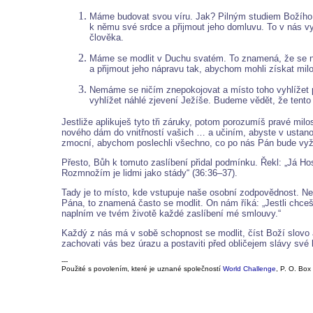
Máme budovat svou víru. Jak? Pilným studiem Božího s
k němu své srdce a přijmout jeho domluvu. To v nás v
člověka.
Máme se modlit v Duchu svatém. To znamená, že se ne
a přijmout jeho nápravu tak, abychom mohli získat mil
Nemáme se ničím znepokojovat a místo toho vyhlížet 
vyhlížet náhlé zjevení Ježíše. Budeme vědět, že tent
Jestliže aplikuješ tyto tři záruky, potom porozumíš pravé mi
nového dám do vnitřností vašich … a učiním, abyste v ustanov
zmocní, abychom poslechli všechno, co po nás Pán bude vyž
Přesto, Bůh k tomuto zaslíbení přidal podmínku. Řekl: „Já Ho
Rozmnožím je lidmi jako stády“ (36:36–37).
Tady je to místo, kde vstupuje naše osobní zodpovědnost. Ne
Pána, to znamená často se modlit. On nám říká: „Jestli chce
naplním ve tvém životě každé zaslíbení mé smlouvy.“
Každý z nás má v sobě schopnost se modlit, číst Boží slovo a
zachovati vás bez úrazu a postaviti před obličejem slávy své
---
Použité s povolením, které je uznané společností
World Challenge
, P. O. Bo