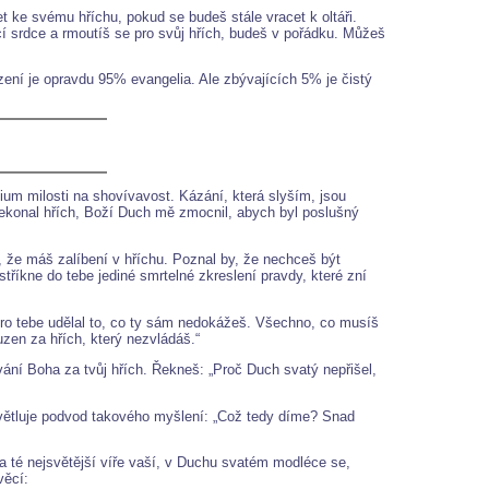
 ke svému hříchu, pokud se budeš stále vracet k oltáři.
í srdce a rmoutíš se pro svůj hřích, budeš v pořádku. Můžeš
zení je opravdu 95% evangelia. Ale zbývajících 5% je čistý
ium milosti na shovívavost. Kázání, která slyším, jsou
ekonal hřích, Boží Duch mě zmocnil, abych byl poslušný
i, že máš zalíbení v hříchu. Poznal by, že nechceš být
stříkne do tebe jediné smrtelné zkreslení pravdy, které zní
ro tebe udělal to, co ty sám nedokážeš. Všechno, co musíš
uzen za hřích, který nezvládáš.“
vání Boha za tvůj hřích. Řekneš: „Proč Duch svatý nepřišel,
světluje podvod takového myšlení: „Což tedy díme? Snad
na té nejsvětější víře vaší, v Duchu svatém modléce se,
věcí: