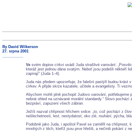
By David Wilkerson
27. srpna 2001
__________
Ve
svém dopise církvi uvádí Juda strašlivé varování: „Posvě
kteráž jest jednou dána svatým. Neboť jsou podešli někteří l
zapírají“ (Juda 1–4).
Juda nás předem upozorňuje, že falešní pastýři budou krást v 
církev. A přijde skrze kazatele, učitele a evangelisty. Ti vezm
Abychom mohli plně pochopit Judovo varování, potřebujeme p
nebrat ohled na uznávané morální standardy.“ Slovo pochází z
bezpráví, zapuzení všech zábran.
Ježíš nazval chlípnost hříchem srdce: „to, což pochází z člov
nešlechetnosti, lest, nestydatost, oko zlé, rouhání, pýcha, bl
Podobně jako Juda, i apoštol Pavel se zaměřil na chlípnost, 
mnohých z těch, kteříž jsou prve hřešili, a nečinili pokání z n