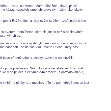
ním — toho, co čteme. Máme číst Boží slovo, přiložit
lyšíme kázat, nepodlehneme lehkomyslným lžím jakéhokoliv
 prosit Božího ducha, aby svým světlem ozářil naše srdce
uchu svatém, nemůžeme dělat nic jiného než s očekáváním
 chvíli přijde.
 nás ve své smlouvě ujistil: „A dám vám srdce nové, a ducha
 Bůh odpřísáhl, že do nás vloží svého Ducha, který nás
ti bude při mně dům Izraelský, abych je rozmnožil.
liv jsme pokoušeni. Naší úlohou je neustále se dotazovat
že ke mně přijdeš s celým svým srdcem, s opravdovou pílí,
e sklidíme užitky této modlitby: „Tomu pak, kterýž mocen jest