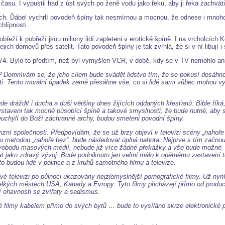
l času. I vypustil had z úst svých po ženě vodu jako řeku, aby ji řeka zachváti
ch. Ďábel vychrlí povodeň špíny tak nesmírnou a mocnou, že odnese i mnoho 
hlípnosti.
obřeží k pobřeží jsou miliony lidí zapleteni v erotické špíně. I na vrcholcích
ich domovů přes satelit. Tato povodeň špíny je tak zvrhlá, že si v ní libují 
74. Bylo to předtím, než byl vymyšlen VCR, v době, kdy se v TV nemohlo ani
id? Domnívám se, že jeho cílem bude svádět lidstvo tím, že se pokusí dosáh
osti. Tento morální úpadek země přesáhne vše, co si lidé sami vůbec mohou 
e dráždit i ducha a duši většiny dnes žijících oddaných křesťanů. Bible řík
aveni tak mocně působící špíně a takové smyslnosti, že bude nutné, aby se pe
e neuchýlí do Boží záchranné archy, budou smeteni povodní špíny.
í společnosti. Předpovídám, že se už brzy objeví v televizi scény „nahoře be
ovou metodou „nahoře bez“, bude následovat úplná nahota. Nejprve s tím začn
svobodu masových médií, nebude již více žádné překážky a vše bude možné.
vat jako zdravý vývoj. Bude podniknuto jen velmi málo k opětnému zastavení
o budou lidé v politice a z kruhů samotného filmu a televize.
é televizi po půlnoci ukazovány nejzlomyslnější pornografické filmy. Už nyn
 velkých městech USA, Kanady a Evropy. Tyto filmy přicházejí přímo od prod
í ohavnosti se zvířaty a sadismus.
ické filmy kabelem přímo do svých bytů … bude to vysíláno skrze elektronick