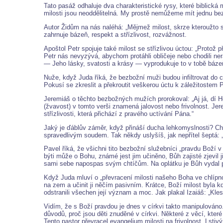
Tato pasáž odhaluje dva charakteristické rysy, které biblická
milosti jsou neoddělitelná. My prostě nemůžeme mít jednu be
Autor Židům na nás naléhá: „Mějmež milost, skrze kteroužto sl
zahrnuje bázeň, respekt a střízlivost, rozvážnost.
Apoštol Petr spojuje také milost se střízlivou úctou: „Protož p
Petr nás nevyzývá, abychom protáhli obličeje nebo chodili ner
— Jeho lásky, svatosti a krásy — vyprodukuje to v tobě bázeň
Nuže, když Juda říká, že bezbožní muži budou infiltrovat do c
Pokusí se zkreslit a překroutit veškerou úctu k záležitostem 
Jeremiáš o těchto bezbožných mužích prorokoval: „Aj já, dí Hos
(žvavost) v tomto verši znamená jalovost nebo frivolnost. Jer
střízlivosti, která přichází z pravého uctívání Pána.“
Jaký je ďáblův záměr, když přináší ducha lehkomyslnosti? Chc
spravedlivým soudem. Tak někdy uslyšíš, jak nepřítel šeptá: „
Pavel říká, že všichni tito bezbožní služebníci „pravdu Boží v
býti může o Bohu, známé jest jim učiněno, Bůh zajisté zjevil 
sami sebe napospas svým chtíčům. Na oplátku je Bůh vydal pl
Když Juda mluví o „převracení milosti našeho Boha ve chlípnos
na zem a učinit ji něčím pasivním. Krátce, Boží milost byla k
odstranili všechen její význam a moc. Jak plakal Izaiáš: „Kles
Vidím, že s Boží pravdou je dnes v církvi takto manipulováno
důvodů, proč jsou děti znuděné v církvi. Některé z věcí, kter
Tento pastor převracel evangelium milosti na frivolnost. Lst