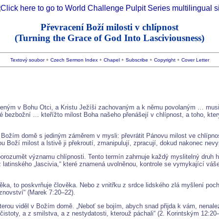
Převracení Boží milosti v chlípnost
(Turning the Grace of God Into Lasciviousness)
Textový soubor
+
Czech Sermon Index
+
Chapel
+
Subscribe
+
Copyright
+
Cover Letter
ceným v Bohu Otci, a Kristu Ježíši zachovaným a k němu povolaným … musil j
idé bezbožní … kteřížto milost Boha našeho přenášejí v chlípnost, a toho, k
Božím domě s jediným záměrem v mysli: převrátit Pánovu milost ve chlípnost. 
ou Boží milost a lstivě ji překroutí, zmanipulují, zpracují, dokud nakonec nev
orozumět významu chlípnosti. Tento termín zahrnuje každý myslitelný druh h
 latinského „lascivia,“ které znamená uvolněnou, kontrole se vymykající váš
ěka, to poskvrňuje člověka. Nebo z vnitřku z srdce lidského zlá myšlení poch
áznovství“ (Marek 7:20–22).
kterou viděl v Božím domě. „Neboť se bojím, abych snad přijda k vám, nenal
ečistoty, a z smilstva, a z nestydatosti, kterouž páchali“ (2. Korintským 12:20