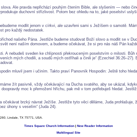
lova. Ale pravda nepřichází pouhým čtením Bible, ale slyšením — nebo čině
yprodukuje duchovní střízlivost. Potom bez ohledu na to, jaké poselství us
budeme modlit jenom v církvi, ale uzavřeni sami s Ježíšem o samotě. Máme
ost pro každý nedostatek.
příchod našeho Pána. Jestliže budeme studovat Boží slovo a modlit se v D
o svět není naším domovem, a budeme očekávat, že si pro nás náš Pán každou
losti. A nebudeš sveden ke chlípnosti překrouceným poselstvím o milosti. Bůh
eních mých chodili, a soudů mých ostříhali a činili je“ (Ezechiel 36:26–27).
adovat.
spodin mluvil jsem i učiním. Takto praví Panovník Hospodin: Ještě toho hleda
máme žít pasivně, vždy očekávající na Ducha svatého, aby se ukázal, kdyko
š doopravdy moc k přemožení hříchu, pak mě v tom potřebuješ hledat. Jestli
 očekávat brzký návrat Ježíše. Jestliže tyto věci děláme, Juda prohlašuje, ž
 bez úhony s veselím“ (Juda 24).
x 260, Lindale, TX 75771, USA.
Times Square Church Information
|
New Reader Information
Multilingual Site