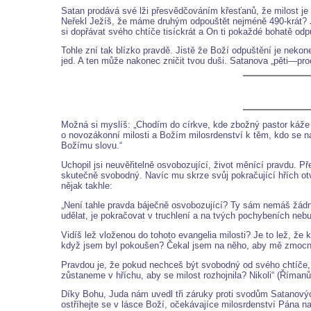
Satan prodává své lži přesvědčováním křesťanů, že milost je 
Neřekl Ježíš, že máme druhým odpouštět nejméně 490-krát? Jis
si dopřávat svého chtíče tisíckrát a On ti pokaždé bohatě odpu
Tohle zní tak blízko pravdě. Jistě že Boží odpuštění je nekon
jed. A ten může nakonec zničit tvou duši. Satanova „pěti—proc
Možná si myslíš: „Chodím do církve, kde zbožný pastor káže s
o novozákonní milosti a Božím milosrdenství k těm, kdo se 
Božímu slovu.“
Uchopil jsi neuvěřitelně osvobozující, život měnící pravdu. Př
skutečně svobodný. Navíc mu skrze svůj pokračující hřích otvír
nějak takhle:
„Není tahle pravda báječně osvobozující? Ty sám nemáš žádn
udělat, je pokračovat v truchlení a na tvých pochybeních nebu
Vidíš lež vloženou do tohoto evangelia milosti? Je to lež, ž
když jsem byl pokoušen? Čekal jsem na něho, aby mě zmocnil,
Pravdou je, že pokud nechceš být svobodný od svého chtíče, 
zůstaneme v hříchu, aby se milost rozhojnila? Nikoli“ (Říman
Díky Bohu, Juda nám uvedl tři záruky proti svodům Satanových
ostříhejte se v lásce Boží, očekávajíce milosrdenství Pána na