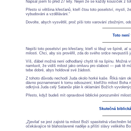
Napsal jsem to před 27 lety. Nejen že se každý kousíček z toho
Přesto si většina křesťanů, kteří čtou toto poselství, myslí, ž
vybudováni a vzděláváni.“
Dovolte, abych vysvětlil, proč píši toto varování zbožným, o
Toto není 
Nepíši toto poselství pro křesťany, kteří si libují ve špíně,
milosti. Chci, aby sis prověřil, zda do svého srdce nevpustíš
Víš, ďábel možná není odhodlaný chytit tě na špínu. Možná v
namluvit, že vidíš milost jako omluvu pro slabost — pak tě můž
tebe dobré, abys holdoval své žádosti.
Z tohoto důvodu nechodí Juda okolo horké kaše. Říká nám oka
dávno poznamenaní k tomu odsouzení; kteřížto milost Boha naš
odkrývá Juda celý Satanův plán k oklamání Božích vyvolených
Přesto, když budeš mít opravdové biblické porozumění milosti
Skutečná biblick
„Zjevilať se jest zajisté ta milost Boží spasitelná všechněm 
očekávajíce té blahoslavené naděje a příští slávy velikého Bo