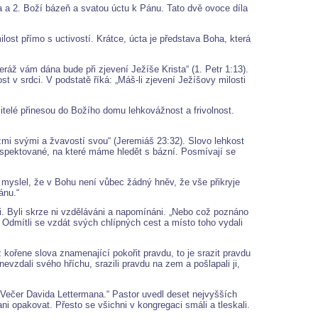
na a 2. Boží bázeň a svatou úctu k Pánu. Tato dvě ovoce díla
lost přímo s uctivostí. Krátce, úcta je představa Boha, která
teráž vám dána bude při zjevení Ježíše Krista“ (1. Petr 1:13).
 v srdci. V podstatě říká: „Máš-li zjevení Ježíšovy milosti
itelé přinesou do Božího domu lehkovážnost a frivolnost.
 lžmi svými a žvavostí svou“ (Jeremiáš 23:32). Slovo lehkost
 respektované, na které máme hledět s bázní. Posmívají se
 myslel, že v Bohu není vůbec žádný hněv, že vše přikryje
ánu.“
 ji. Byli skrze ni vzděláváni a napomínáni. „Nebo což poznáno
. Odmítli se vzdát svých chlípných cest a místo toho vydali
kořene slova znamenající pokořit pravdu, to je srazit pravdu
vzdali svého hříchu, srazili pravdu na zem a pošlapali ji,
„Večer Davida Lettermana.“ Pastor uvedl deset nejvyšších
ni opakovat. Přesto se všichni v kongregaci smáli a tleskali.