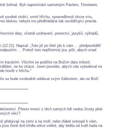
itelně žehnal. Byli napomínáni samotným Pavlem, Timoteem,
 soudné stolici, smrti hříchu, spravedlnosti skrze víru,
kovou láskou, nebyla mu předkládána tak usvědčující pravda
ovními dary, včetně uzdravení, proroctví, jazyků, výkladů,
 (12:21). Napsal: „Toto již po třetí jdu k vám … předpovědělť
 neodpustím … Protož toto nepřítomný jsa, píši, abych snad
ím kázáním. Všichni se podílíte na Božím daru milosti.
e vzdělání, ne ke zkáze. Jsem povolán, abych vás vybudoval ve
de hovět v hříchu.“
ý, že se bude svobodně oddávat svým žádostem, ale ne Boží
polečenství. Přesto mnozí z těch samých lidí vedou životy plné
akových věcí?
nž přebývají na zemi a na moři; nebo ďábel sstoupil k vám,
jsou ženě dvě křídla orlice veliké, aby letěla od tváři hada na