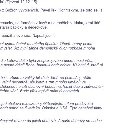
la“ (Zjevení 12:12–15).
z Božích vyvolených. Pavel řekl Korintským, že toto se již
 Kentucky, na farmách v Iowě a na rančích v Idahu, krmí lidé
i starší babičky a dědečkové.
 použít slovo sex. Napsal jsem:
nout uskutečnění morálního úpadku. Otevře brány pekla
vymyslet. Již nyní táhne démonický duch rozkoše mnoha
á, že Lotova duše byla znepokojována dnem i nocí věcmi,
vně drželi Boha, budou-li chtít odolat. Všichni ti, kteří si
z“. Bude to veliký hit těch, kteří se pokoušejí stále
ou velmi decentně, ale když s tím mnoho umělců ve
 Dokonce i určití duchovní budou nacházet dobrá zdůvodnění
 těchto věcí. Bude překvapivě málo duchovních
í je kabelová televize nejoblíbenějším cílem prodavačů
ucentů porno ze Švédska, Dánska a USA. Tyto hanebné filmy
é připojení rovnou do jejich domovů. A naše domovy se budou