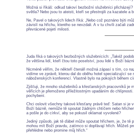
Možná si říkáš: odkud takoví bezbožní služebníci přicházejí? 
světla? Nebo jsou to ateisti, kteří se přestrojili za kazatele 
Ne, Pavel o takových lidech říká: „Nebo což poznáno býti může
závislí na hříchu, kterého se nevzdali. A v tu chvíli začali z
převrácené pojetí milosti.
Juda říká o takových bezbožných služebnících: „Takéž podobně 
že většina lidí, kteří čtou toto poselství, jsou lidé s Boží báz
Nicméně věřím, že někteří čtenáři možná zápasí s tím, co nazý
vidíme ve zprávě, kterou dal do oběhu hotel specializující s
náboženských konferencí. Vlastně bylo na pokojích během círk
Zjišťuji, že mnoho služebníků a křesťanských pracovníků je 
věřících je přemoženo příležitostným upadáním do chlípnosti. 
pochybení.
Chci oslovit všechny takové křesťany právě teď: Satan si je
Boží bázně, nemůže tě spoutat žádným chtíčem nebo hříchem. 
a pošle je do církví, aby se pokusil oklamat vyvolené?
Jediný způsob, jak tě ďábel může spoutat hříchem, je, že tě po
mohou mít Boží pravdu, zatímco si dopřávají hřích. Můžeš pr
přehlédne nebo promine můj hřích.“