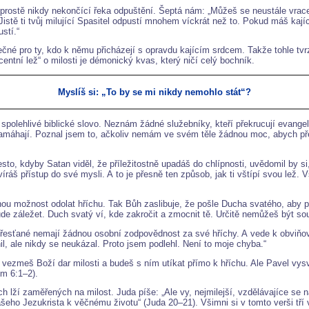
prostě nikdy nekončící řeka odpuštění. Šeptá nám: „Můžeš se neustále vracet
tě ti tvůj milující Spasitel odpustí mnohem víckrát než to. Pokud máš kajíc
stí.“
ečné pro ty, kdo k němu přicházejí s opravdu kajícím srdcem. Takže tohle tvr
entní lež“ o milosti je démonický kvas, který ničí celý bochník.
Myslíš si: „To by se mi nikdy nemohlo stát“?
polehlivé biblické slovo. Neznám žádné služebníky, kteří překrucují evangel
namáhají. Poznal jsem to, ačkoliv nemám ve svém těle žádnou moc, abych př
esto, kdyby Satan viděl, že příležitostně upadáš do chlípnosti, uvědomil by s
áš přístup do své mysli. A to je přesně ten způsob, jak ti vštípí svou lež. V
ou možnost odolat hříchu. Tak Bůh zaslibuje, že pošle Ducha svatého, aby p
de záležet. Duch svatý ví, kde zakročit a zmocnit tě. Určitě nemůžeš být so
e křesťané nemají žádnou osobní zodpovědnost za své hříchy. A vede k obviňo
 ale nikdy se neukázal. Proto jsem podlehl. Není to moje chyba.“
vezmeš Boží dar milosti a budeš s ním utíkat přímo k hříchu. Ale Pavel vy
ům 6:1–2).
 lží zaměřených na milost. Juda píše: „Ale vy, nejmilejší, vzdělávajíce se 
šeho Jezukrista k věčnému životu“ (Juda 20–21). Všimni si v tomto verši tří 