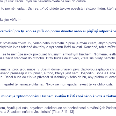
 již uskutečnil, nyní se nekontrolovatelně valí do církve.
e to pro ně neplatí. Diví se: „Proč píšete takové poselství služebníkům, kteří
ddaným věřícím:
varování pro ty, kdo se plíží do porno divadel nebo si půjčují odporné 
 ať už prostřednictvím TV, video nebo Internetu. Spíše je mým cílem, abych pr
 jakýkoliv kvas falešné doktríny o významu Boží milosti. Konečně, tohle může
í, že tě nemůže nikdy pokoušet hnusným smyslným hříchem. Nicméně, jestliže 
e začít stahovat do otroctví. Brzy budeš dělat věci, které sis nikdy nemohl vů
mžitě, proč jsou mnozí v Božím domě unášeni pryč ďáblovou záplavou chlípnos
eho přenášejí v chlípnost, a toho, kterýž jest sám Hospodin, Boha a Pána n
. Ďábel bude do církve přivádět služebníky všeho druhu, aby překroutil evan
, nepřítel tě nemůže oklamat. Nikdy se mu nepodaří svést tě ke chlípnosti. T
á milost je zplnomocnění Duchem svatým k žití zbožného života a zřeknu
lidem, Vyučující nás, abychom odřeknouce se bezbožnosti a světských žádostí, 
ha a Spasitele našeho Jezukrista“ (Titus 2:11–13).