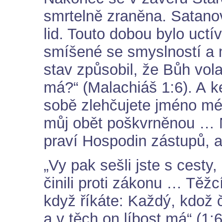
smrtelně zraněna. Satano
lid. Touto dobou bylo uctí
smíšené se smyslností a m
stav způsobil, že Bůh vola
má?“ (Malachiáš 1:6). A k
sobě zlehčujete jméno mé 
můj obět poškvrněnou … N
praví Hospodin zástupů, a 
„Vy pak sešli jste s cesty
činili proti zákonu … Těž
když říkáte: Každý, kdož č
a v těch on líbost má“ (1:6