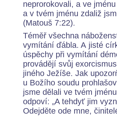
neprorokovali, a ve jménu
a v tvém jménu zdaliž jsm
(Matouš 7:22).
Téměř všechna náboženstv
vymítání ďábla. A jisté cír
úspěchy při vymítání dém
provádějí svůj exorcismus
jiného Ježíše. Jak upozorň
u Božího soudu prohlašova
jsme dělali ve tvém jménu
odpoví: „A tehdyť jim vyz
Odejděte ode mne, činitelé