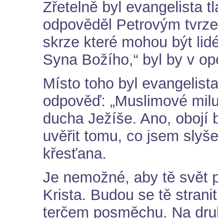
Zřetelně byl evangelista t
odpověděl Petrovým tvrze
skrze které mohou být lid
Syna Božího,“ byl by v opo
Místo toho byl evangelist
odpověď: „Muslimové miluj
ducha Ježíše. Ano, obojí
uvěřit tomu, co jsem slyš
křesťana.
Je nemožné, aby tě svět př
Krista. Budou se tě strani
terčem posměchu. Na druh