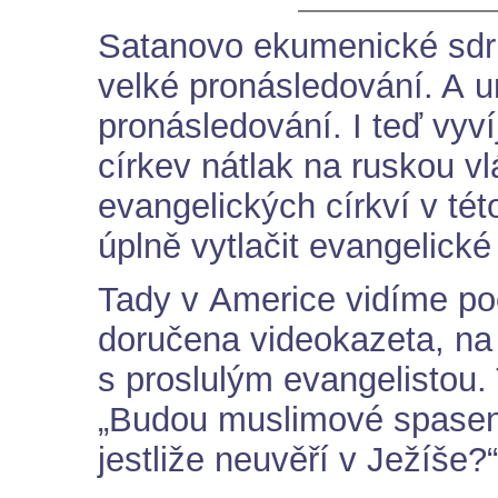
Satanovo ekumenické sdru
velké pronásledování. A u
pronásledování. I teď vyví
církev nátlak na ruskou vl
evangelických církví v tét
úplně vytlačit evangelické
Tady v Americe vidíme poč
doručena videokazeta, na 
s proslulým evangelistou. 
„Budou muslimové spasen
jestliže neuvěří v Ježíše?“