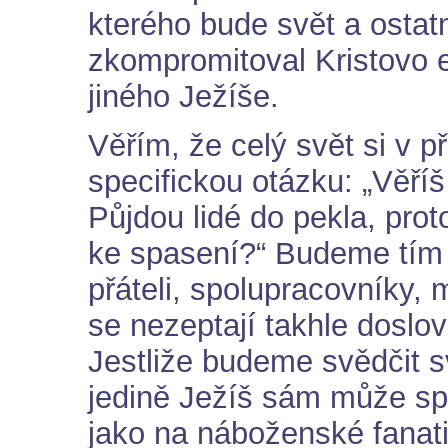
kterého bude svět a ostatn
zkompromitoval Kristovo 
jiného Ježíše.
Věřím, že celý svět si v p
specifickou otázku: „Věříš
Půjdou lidé do pekla, prot
ke spasení?“ Budeme tím 
přáteli, spolupracovníky
se nezeptají takhle doslo
Jestliže budeme svědčit s
jedině Ježíš sám může spa
jako na náboženské fana