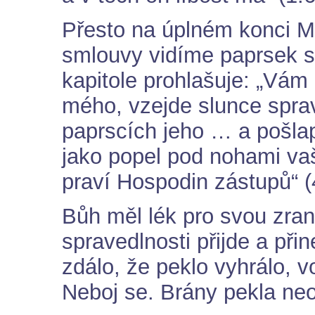
Přesto na úplném konci Ma
smlouvy vidíme paprsek s
kapitole prohlašuje: „Vám 
mého, vzejde slunce sprav
paprscích jeho … a pošla
jako popel pod nohami vaš
praví Hospodin zástupů“ (
Bůh měl lék pro svou zran
spravedlnosti přijde a př
zdálo, že peklo vyhrálo, 
Neboj se. Brány pekla neob