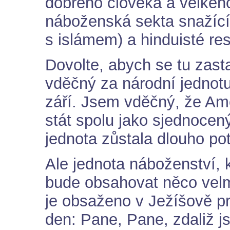
dobrého člověka a velkého 
náboženská sekta snažící
s islámem) a hinduisté res
Dovolte, abych se tu zasta
vděčný za národní jednotu,
září. Jsem vděčný, že Ame
stát spolu jako sjednocen
jednota zůstala dlouho pot
Ale jednota náboženství, 
bude obsahovat něco velm
je obsaženo v Ježíšově pr
den: Pane, Pane, zdaliž 