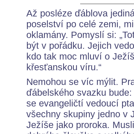
Až posléze ďáblova jediná
poselství po celé zemi, m
oklamány. Pomyslí si: „To
být v pořádku. Jejich vedo
kdo tak moc mluví o Ježíš
křesťanskou víru.“
Nemohou se víc mýlit. Pr
ďábelského svazku bude: „
se evangeličtí vedoucí pta
všechny skupiny jedno v 
Ježíše jako proroka. Musl