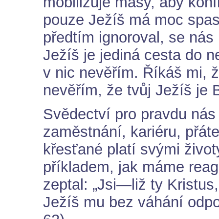
mobilizuje masy, aby konf
pouze Ježíš má moc spasi
předtím ignoroval, se nás 
Ježíš je jediná cesta do 
v nic nevěřím. Říkáš mi, 
nevěřím, že tvůj Ježíš je 
Svědectví pro pravdu nás
zaměstnání, kariéru, přáte
křesťané platí svými život
příkladem, jak máme reag
zeptal: „Jsi—liž ty Krist
Ježíš mu bez váhání odpo