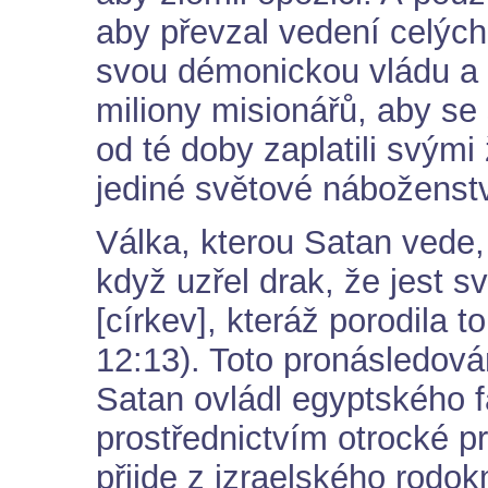
aby převzal vedení celých
svou démonickou vládu a 
miliony misionářů, aby se
od té doby zaplatili svými
jediné světové náboženstv
Válka, kterou Satan vede, 
když uzřel drak, že jest s
[církev], kteráž porodila t
12:13). Toto pronásledová
Satan ovládl egyptského f
prostřednictvím otrocké pr
přijde z izraelského rodo