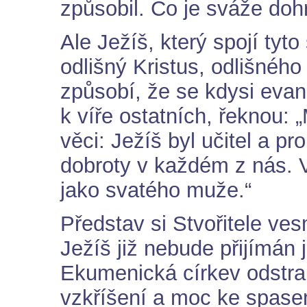
způsobil. Co je sváže do
Ale Ježíš, který spojí ty
odlišný Kristus, odlišnéh
způsobí, že se kdysi evan
k víře ostatních, řeknou
věci: Ježíš byl učitel a p
dobroty v každém z nás. 
jako svatého muže.“
Představ si Stvořitele ve
Ježíš již nebude přijímán 
Ekumenická církev odstra
vzkříšení a moc ke spasen