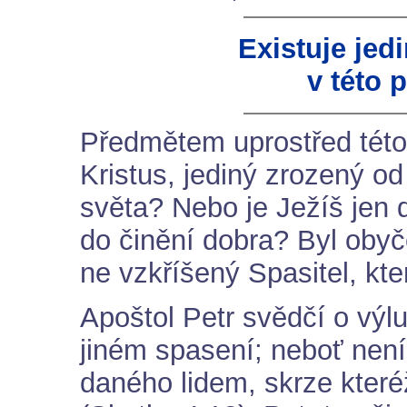
Existuje jed
v této 
Předmětem uprostřed této 
Kristus, jediný zrozený od
světa? Nebo je Ježíš jen 
do činění dobra? Byl oby
ne vzkříšený Spasitel, kt
Apoštol Petr svědčí o výl
jiném spasení; neboť nen
daného lidem, skrze které