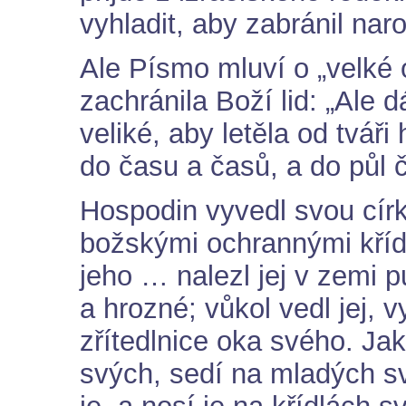
vyhladit, aby zabránil nar
Ale Písmo mluví o „velké o
zachránila Boží lid: „Ale d
veliké, aby letěla od tváři
do času a časů, a do půl č
Hospodin vyvedl svou círke
božskými ochrannými křídl
jeho … nalezl jej v zemi p
a hrozné; vůkol vedl jej, vy
zřítedlnice oka svého. Jak
svých, sedí na mladých sv