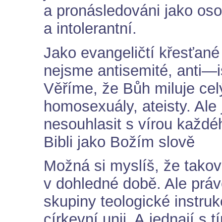
a pronásledováni jako oso
a intolerantní.
Jako evangeličtí křesťan
nejsme antisemité, anti—i
Věříme, že Bůh miluje celý
homosexuály, ateisty. Ale
nesouhlasit s vírou každé
Bibli jako Božím slově
Možná si myslíš, že takov
v dohledné době. Ale prá
skupiny teologické instru
církevní unii. A jednají s 