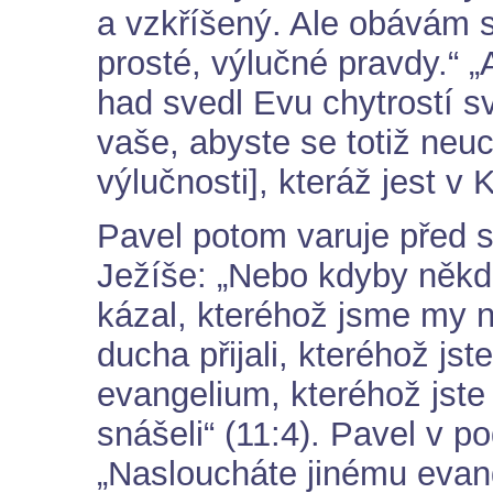
a vzkříšený. Ale obávám s
prosté, výlučné pravdy.“ „
had svedl Evu chytrostí s
vaše, abyste se totiž neuc
výlučnosti], kteráž jest v K
Pavel potom varuje před s
Ježíše: „Nebo kdyby někdo
kázal, kteréhož jsme my n
ducha přijali, kteréhož jste
evangelium, kteréhož jste 
snášeli“ (11:4). Pavel v p
„Nasloucháte jinému evang