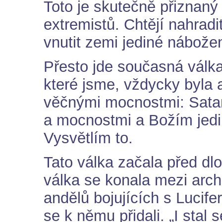
Toto je skutečně přiznaný
extremistů. Chtějí nahradi
vnutit zemi jediné nábožen
Přesto jde současná válka 
které jsme, vždycky byla
věčnými mocnostmi: Sata
a mocnostmi a Božím je
Vysvětlím to.
Tato válka začala před dl
válka se konala mezi ar
andělů bojujících s Lucife
se k němu přidali. „I stal 