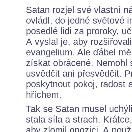
Satan rozjel své vlastní n
ovládl, do jedné světové 
posedlé lidi za proroky, u
A vyslal je, aby rozšiřova
evangelium. Ale ďábel m
získat obrácené. Nemohl
usvědčit ani přesvědčit. 
poskytnout pokoj, radost 
hříchem.
Tak se Satan musel uchýli
stala síla a strach. Krátce
aby zlomil opozici. A použ