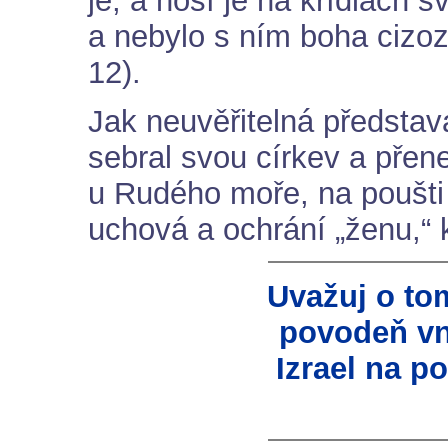
je, a nosí je na křídlách 
a nebylo s ním boha ciz
12).
Jak neuvěřitelná představ
sebral svou církev a přen
u Rudého moře, na poušti
uchová a ochrání „ženu,“ k
Uvažuj o tom
povodeň vn
Izrael na po