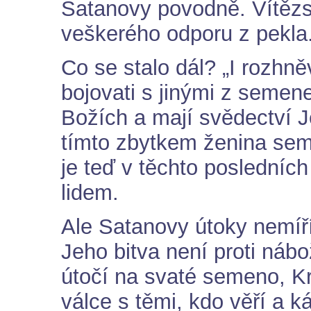
Satanovy povodně. Vítězst
veškerého odporu z pekla
Co se stalo dál? „I rozhně
bojovati s jinými z semene 
Božích a mají svědectví Je
tímto zbytkem ženina sem
je teď v těchto posledníc
lidem.
Ale Satanovy útoky nemíří
Jeho bitva není proti ná
útočí na svaté semeno, Kr
válce s těmi, kdo věří a k