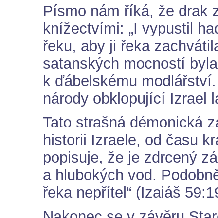
Písmo nám říká, že drak z
knížectvími: „I vypustil h
řeku, aby ji řeka zachvátil
satanských mocností byla
k ďábelskému modlářství. 
národy obklopující Izrael 
Tato strašná démonická z
historii Izraele, od času 
popisuje, že je zdrcený z
a hlubokých vod. Podobně p
řeka nepřítel“ (Izaiáš 59:1
Nakonec se v závěru Staré