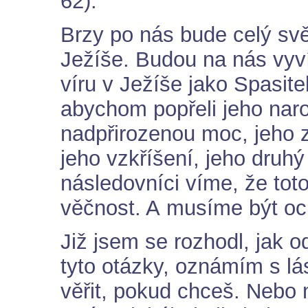
62).
Brzy po nás bude celý svět
Ježíše. Budou na nás vyví
víru v Ježíše jako Spasite
abychom popřeli jeho naro
nadpřirozenou moc, jeho z
jeho vzkříšení, jeho druhý
následovníci víme, že toto
věčnost. A musíme být och
Již jsem se rozhodl, jak 
tyto otázky, oznámím s lá
věřit, pokud chceš. Nebo