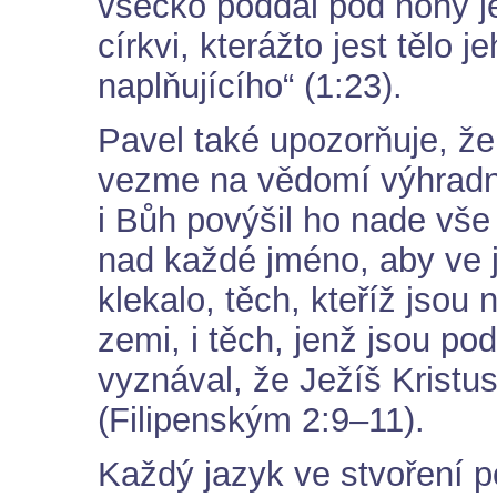
všecko poddal pod nohy je
církvi, kterážto jest tělo 
naplňujícího“ (1:23).
Pavel také upozorňuje, že
vezme na vědomí výhradně
i Bůh povýšil ho nade vše 
nad každé jméno, aby ve 
klekalo, těch, kteříž jsou 
zemi, i těch, jenž jsou po
vyznával, že Ježíš Kristu
(Filipenským 2:9–11).
Každý jazyk ve stvoření 