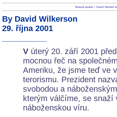
Textový soubor
+
Czech Sermon I
By David Wilkerson
29. října 2001
__________
V
úterý 20. září 2001 před
mocnou řeč na společném
Ameriku, že jsme teď ve v
terorismu. Prezident nazva
svobodou a náboženským t
kterým válčíme, se snaží 
náboženskou víru.