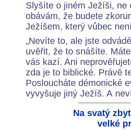
Slyšíte o jiném Ježíši, ne 
obávám, že budete zkoru
Ježíšem, který vůbec není
„Nevíte to, ale jste odvád
uvěřit, že to snášíte. Máte 
vás kazí. Ani neprověřujet
zda je to biblické. Právě t
Posloucháte démonické e
vyvyšuje jiný Ježíš. A nev
Na svatý zbyt
velké p