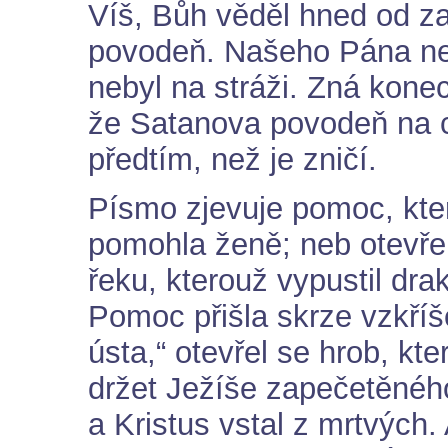
Víš, Bůh věděl hned od za
povodeň. Našeho Pána nen
nebyl na stráži. Zná kone
že Satanova povodeň na 
předtím, než je zničí.
Písmo zjevuje pomoc, kte
pomohla ženě; neb otevře
řeku, kterouž vypustil dra
Pomoc přišla skrze vzkříš
ústa,“ otevřel se hrob, kt
držet Ježíše zapečetěnéh
a Kristus vstal z mrtvých.