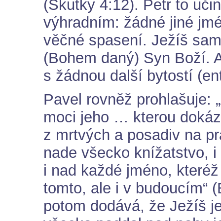
(Skutky 4:12). Petr to uči
výhradním: žádné jiné jm
věčné spasení. Ježíš sam
(Bohem daný) Syn Boží. A 
s žádnou další bytostí (ent
Pavel rovněž prohlašuje: „
moci jeho … kterou dokázal
z mrtvých a posadiv na pr
nade všecko knížatstvo, i 
i nad každé jméno, kteréž
tomto, ale i v budoucím“ 
potom dodává, že Ježíš je