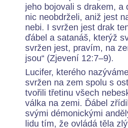
jeho bojovali s drakem, a 
nic neobdrželi, aniž jest 
nebi. I svržen jest drak te
ďábel a satanáš, kterýž s
svržen jest, pravím, na ze
jsou“ (Zjevení 12:7–9).
Lucifer, kterého nazýváme 
svržen na zem spolu s osta
tvořili třetinu všech nebe
válka na zemi. Ďábel zřídi
svými démonickými anděly.
lidu tím, že ovládá těla zl