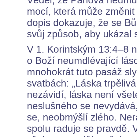
mocí, která může změnit
dopis dokazuje, že se Bů
svůj způsob, aby ukázal
V 1. Korintským 13:4–8
o Boží neumdlévající lásc
mnohokrát tuto pasáž slyš
svatbách: „Láska trpělivá 
nezávidí, láska není vše
neslušného se nevydává,
se, neobmýšlí zlého. Ner
spolu raduje se pravdě. 