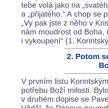
tebe volá jako na „svaté
a „přijatého.“ A chop se 
„Vy pak jste z něho v Kris
nám moudrost od Boha, i 
i vykoupení“ (1. Korintsk
2. Potom s
Bo
V prvním listu Korintským
potřebu Boží milosti. Bylo
v druhém dopise se Pave
Věděl, že Pánova neumdlé