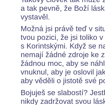
a tak pevně, že Boží lásk
vystavěl.
Možná jsi právě teď v situ
tvou pozici, že jsi toliko v
s Korintskými. Když se n
nemají žádné zdroje ke 
žádnou moc, aby se náhle
vnuknul, aby je oslovil j
aby věděli o jistotě své p
Bojuješ se slabostí? Jes
nikdy zadržovat svou lásk