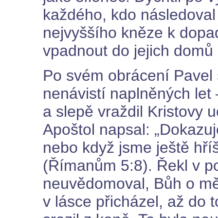
každého, kdo následoval
nejvyššího kněze k dopad
vpadnout do jejich domů 
Po svém obrácení Pavel s
nenávistí naplněných let
a slepě vraždil Kristovy 
Apoštol napsal: „Dokazuj
nebo když jsme ještě hříš
(Římanům 5:8). Řekl v pod
neuvědomoval, Bůh o mě 
v lásce přicházel, až do