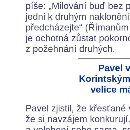
píše: „Milování buď bez 
jedni k druhým nakloněni 
předcházejte“ (Římanům 1
je ochotná zůstat pokorno
z požehnání druhých.
Pavel v
Korintským 
velice má
Pavel zjistil, že křesťan
že si navzájem konkurují
a velebení sebe sama, so