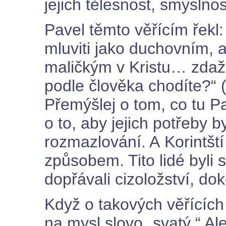
jejich tělesnost, smyslnos
Pavel těmto věřícím řekl:
mluviti jako duchovním, a
maličkým v Kristu… zdaž j
podle člověka chodíte?“ (
Přemýšlej o tom, co tu Pa
o to, aby jejich potřeby b
rozmazlování. A Korintští 
způsobem. Tito lidé byli s
dopřávali cizoložství, do
Když o takových věřícíc
na mysl slovo „svatý.“ Ale