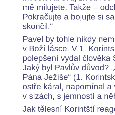
mě milujete. Takže – odch
Pokračujte a bojujte si 
skončil.“
Pavel by tohle nikdy nem
v Boží lásce. V 1. Korin
polepšení vydal člověka S
Jaký byl Pavlův důvod? 
Pána Ježíše“ (1. Korints
ostře káral, napomínal a 
v slzách, s jemností a ně
Jak tělesní Korintští rea