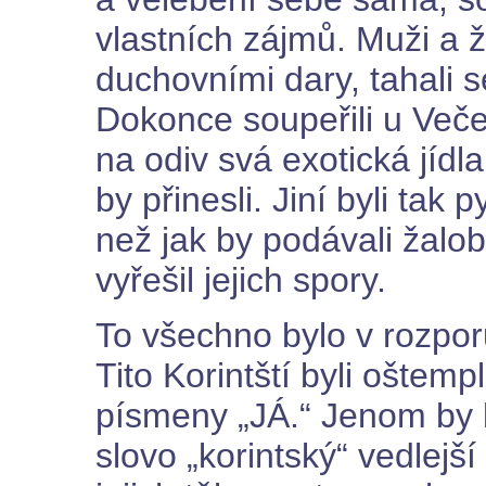
vlastních zájmů. Muži a ž
duchovními dary, tahali s
Dokonce soupeřili u Večeř
na odiv svá exotická jídl
by přinesli. Jiní byli tak 
než jak by podávali žalo
vyřešil jejich spory.
To všechno bylo v rozporu
Tito Korintští byli oštem
písmeny „JÁ.“ Jenom by b
slovo „korintský“ vedle