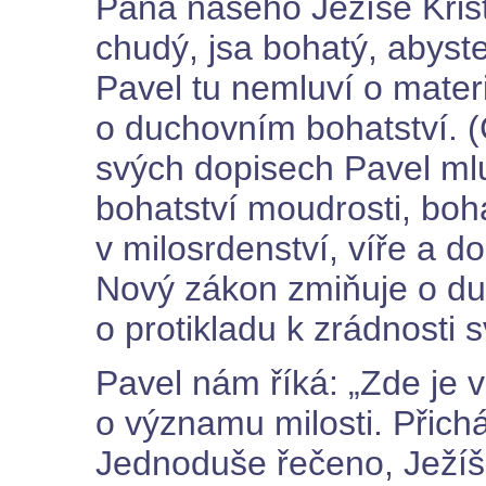
Pána našeho Ježíše Krist
chudý, jsa bohatý, abyst
Pavel tu nemluví o materi
o duchovním bohatství. (
svých dopisech Pavel mluv
bohatství moudrosti, boha
v milosrdenství, víře a 
Nový zákon zmiňuje o du
o protikladu k zrádnosti 
Pavel nám říká: „Zde je 
o významu milosti. Přich
Jednoduše řečeno, Ježíš 