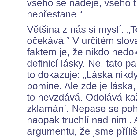
všeho se naděje, všeho t
nepřestane.“
Většina z nás si myslí: „
očekává.“ V určitém slova
faktem je, že nikdo nedok
definicí lásky. Ne, tato p
to dokazuje: „Láska nikd
pomine. Ale zde je láska
to nevzdává. Odolává k
zklamání. Nepase se poh
naopak truchlí nad nimi
argumentu, že jsme příli