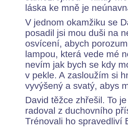
láska ke mně je neúnavn
V jednom okamžiku se Da
posadil jsi mou duši na n
osvícení, abych porozuměl
lampou, která vede mé no
nevím jak bych se kdy moh
v pekle. A zasloužím si hně
vyvýšený a svatý, abys m
David těžce zhřešil. To 
radoval z duchovního př
Trénovali ho spravedliví