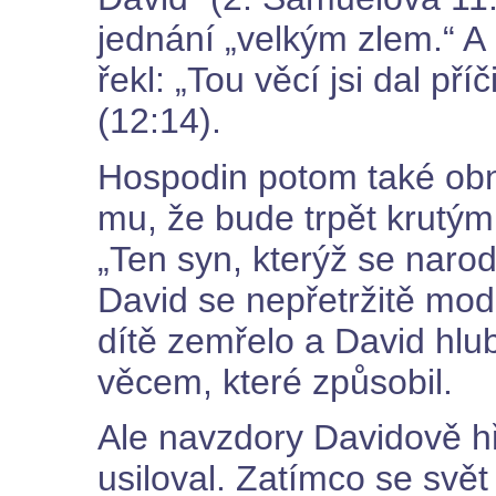
jednání „velkým zlem.“ A
řekl: „Tou věcí jsi dal p
(12:14).
Hospodin potom také obn
mu, že bude trpět krutým
„Ten syn, kterýž se narodi
David se nepřetržitě modl
dítě zemřelo a David hlub
věcem, které způsobil.
Ale navzdory Davidově hř
usiloval. Zatímco se svět