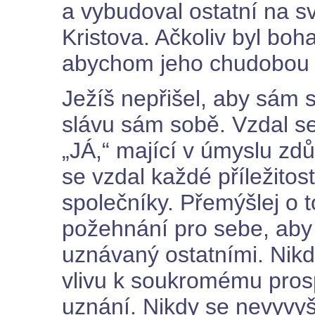
a vybudoval ostatní na sv
Kristova. Ačkoliv byl boh
abychom jeho chudobou 
Ježíš nepřišel, aby sám 
slávu sám sobě. Vzdal s
„JÁ,“ mající v úmyslu zdů
se vzdal každé příležitos
společníky. Přemýšlej o 
požehnání pro sebe, aby
uznávaný ostatními. Nik
vlivu k soukromému pros
uznání. Nikdy se nevyvy