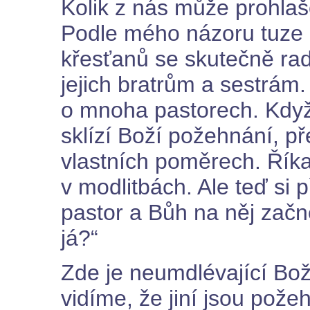
Kolik z nás může prohlaš
Podle mého názoru tuze 
křesťanů se skutečně rad
jejich bratrům a sestrám.
o mnoha pastorech. Když 
sklízí Boží požehnání, p
vlastních poměrech. Říka
v modlitbách. Ale teď si 
pastor a Bůh na něj začn
já?“
Zde je neumdlévající Bož
vidíme, že jiní jsou pože