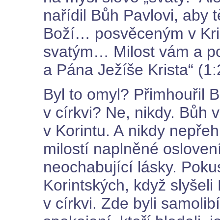
nařídil Bůh Pavlovi, aby 
Boží… posvěceným v Kris
svatým… Milost vám a p
a Pána Ježíše Krista“ (1:
Byl to omyl? Přimhouřil
v církvi? Ne, nikdy. Bůh
v Korintu. A nikdy nepřehl
milostí naplněné oslovení
neochabující lásky. Pokus
Korintských, když slyšeli 
v církvi. Zde byli samolib