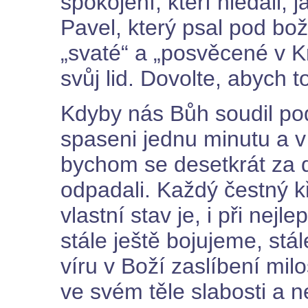
spokojení, kteří hledali, j
Pavel, který psal pod bo
„svaté“ a „posvěcené v K
svůj lid. Dovolte, abych to
Kdyby nás Bůh soudil po
spaseni jednu minutu a v
bychom se desetkrát za 
odpadali. Každý čestný kř
vlastní stav je, i při nejl
stále ještě bojujeme, stá
víru v Boží zaslíbení mil
ve svém těle slabosti a n