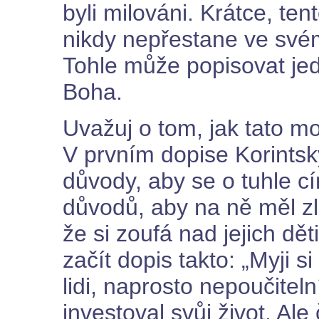
byli milováni. Krátce, ten
nikdy nepřestane ve své
Tohle může popisovat je
Boha.
Uvažuj o tom, jak tato mo
V prvním dopise Korints
důvody, aby se o tuhle cí
důvodů, aby na ně měl zl
že si zoufá nad jejich dět
začít dopis takto: „Myji s
lidi, naprosto nepoučitel
investoval svůj život. Ale