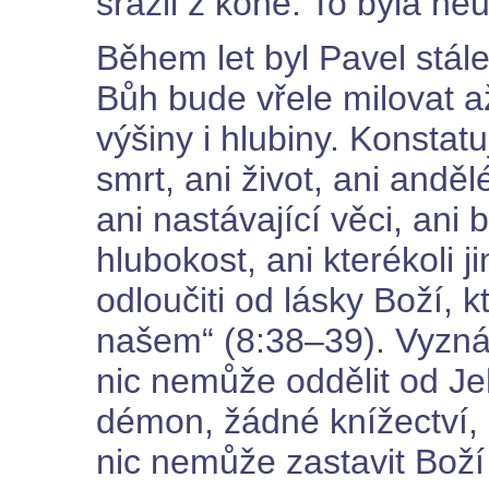
srazil z koně. To byla ne
Během let byl Pavel stále
Bůh bude vřele milovat a
výšiny i hlubiny. Konstatuj
smrt, ani život, ani anděl
ani nastávající věci, ani 
hlubokost, ani kterékoli 
odloučiti od lásky Boží, k
našem“ (8:38–39). Vyzná
nic nemůže oddělit od Je
démon, žádné knížectví, 
nic nemůže zastavit Boží