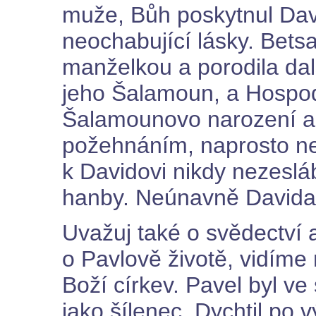
muže, Bůh poskytnul Dav
neochabující lásky. Bets
manželkou a porodila dal
jeho Šalamoun, a Hospodi
Šalamounovo narození a j
požehnáním, naprosto ne
k Davidovi nikdy nezeslábl
hanby. Neúnavně Davida 
Uvažuj také o svědectví 
o Pavlově životě, vidíme
Boží církev. Pavel byl v
jako šílenec. Dychtil po