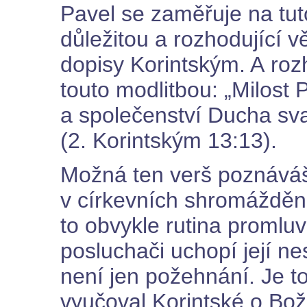
Pavel se zaměřuje na tut
důležitou a rozhodující v
dopisy Korintským. A roz
touto modlitbou: „Milost 
a společenství Ducha sv
(2. Korintským 13:13).
Možná ten verš poznáváš
v církevních shromáždění
to obvykle rutina promlu
posluchači uchopí její n
není jen požehnání. Je t
vyučoval Korintské o Bož