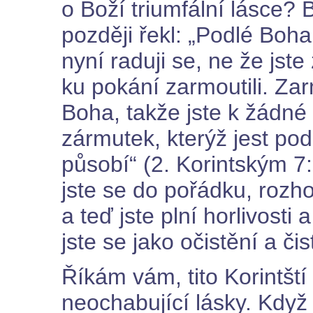
o Boží triumfální lásce? B
později řekl: „Podlé Boh
nyní raduji se, ne že jste
ku pokání zarmoutili. Zarm
Boha, takže jste k žádné
zármutek, kterýž jest po
působí“ (2. Korintským 7:1
jste se do pořádku, rozhor
a teď jste plní horlivosti
jste se jako očistění a čist
Říkám vám, tito Korintšt
neochabující lásky. Když