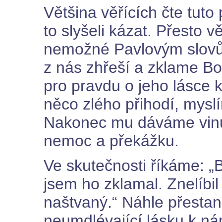
Většina věřících čte tuto
to slyšeli kázat. Přesto v
nemožné Pavlovým slovům
z nás zhřeší a zklame Bo
pro pravdu o jeho lásce
něco zlého přihodí, mysl
Nakonec mu dáváme vinu
nemoc a překážku.
Ve skutečnosti říkáme: „
jsem ho zklamal. Znelíbi
naštvaný.“ Náhle přesta
neumdlévající lásku k 