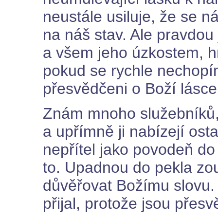
neustále usiluje, že se 
na náš stav. Ale pravdou 
a všem jeho úzkostem, 
pokud se rychle nechopí
přesvědčeni o Boží lásce
Znám mnoho služebníků, 
a upřímně ji nabízejí ost
nepřítel jako povodeň do j
to. Upadnou do pekla zou
důvěřovat Božímu slovu.
přijal, protože jsou přesv