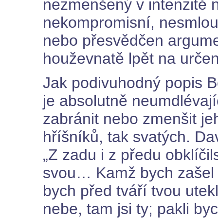
nezmenšený v intenzitě 
nekompromisní, nesmlou
nebo přesvědčen argumen
houževnatě lpět na urče
Jak podivuhodný popis B
je absolutně neumdlévají
zabránit nebo zmenšit jeh
hříšníků, tak svatých. Dav
„Z zadu i z předu obklíči
svou… Kamž bych zašel 
bych před tváří tvou utek
nebe, tam jsi ty; pakli by