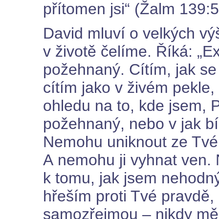
přítomen jsi“ (Žalm 139:5
David mluví o velkých vý
v životě čelíme. Říká: „Ex
požehnaný. Cítím, jak se
cítím jako v živém pekle
ohledu na to, kde jsem, P
požehnaný, nebo v jak bí
Nemohu uniknout ze Tvé 
A nemohu ji vyhnat ven.
k tomu, jak jsem nehodný
hřeším proti Tvé pravdě,
samozřejmou – nikdy mě 