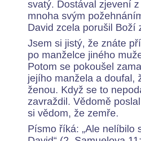
svatý. Dostával zjevení 
mnoha svým požehnáním
David zcela porušil Boží
Jsem si jistý, že znáte p
po manželce jiného muže a
Potom se pokoušel zamask
jejího manžela a doufal,
ženou. Když se to nepoda
zavraždil. Vědomě poslal
si vědom, že zemře.
Písmo říká: „Ale nelíbilo 
David“ (2. Samuelova 11