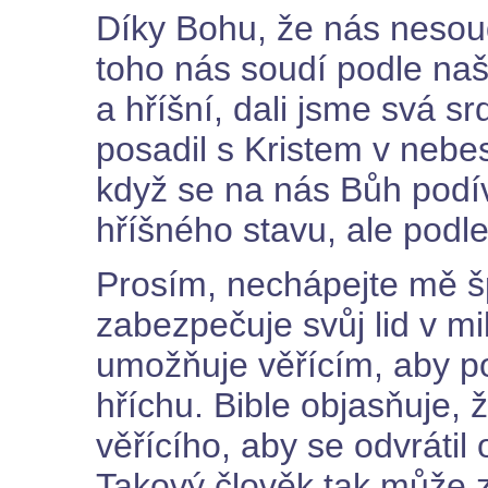
Díky Bohu, že nás nesou
toho nás soudí podle naší
a hříšní, dali jsme svá sr
posadil s Kristem v nebes
když se na nás Bůh podív
hříšného stavu, ale podle
Prosím, nechápejte mě š
zabezpečuje svůj lid v mi
umožňuje věřícím, aby p
hříchu. Bible objasňuje, 
věřícího, aby se odvrátil
Takový člověk tak může 