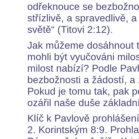
odřeknouce se bezbožnos
střízlivě, a spravedlivě, 
světě“ (Titovi 2:12).
Jak můžeme dosáhnout t
mohli být vyučováni milost
milost nabízí? Podle Pavl
bezbožnosti a žádostí, a ž
Pokud je tomu tak, pak 
ozářil naše duše základn
Klíč k Pavlově prohlášen
2. Korintským 8:9. Prohla