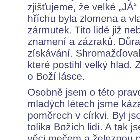
zjišťujeme, že velké „JÁ“
hříchu byla zlomena a vla
zármutek. Tito lidé již n
znamení a zázraků. Důraz
získávání. Shromažďovali 
které postihl velký hlad.
o Boží lásce.
Osobně jsem o této pra
mladých létech jsme káza
poměrech v církvi. Byl j
tolika Božích lidí. A tak 
věci mečem a železnou pa