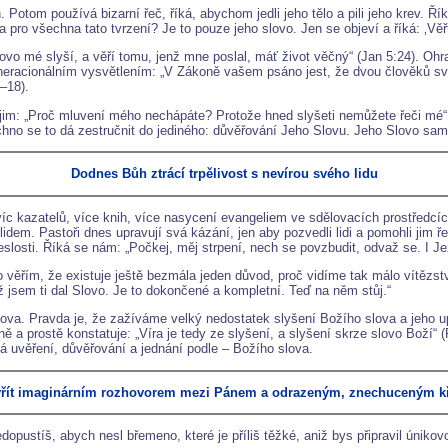
 Potom používá bizarní řeč, říká, abychom jedli jeho tělo a pili jeho krev. Ří
 pro všechna tato tvrzení? Je to pouze jeho slovo. Jen se objeví a říká: ‚Věř
lovo mé slyší, a věří tomu, jenž mne poslal, máť život věčný“ (Jan 5:24). Ohr
m neracionálním vysvětlením: „V Zákoně vašem psáno jest, že dvou člověků s
–18).
im: „Proč mluvení mého nechápáte? Protože hned slyšeti nemůžete řeči mé“ 
hno se to dá zestručnit do jediného: důvěřování Jeho Slovu. Jeho Slovo samo
Dodnes Bůh ztrácí trpělivost s nevírou svého lidu
 víc kazatelů, více knih, více nasycení evangeliem ve sdělovacích prostředcíc
em. Pastoři dnes upravují svá kázání, jen aby pozvedli lidi a pomohli jim řeši
sti. Říká se nám: „Počkej, měj strpení, nech se povzbudit, odvaž se. I Ježíš
věřím, že existuje ještě bezmála jeden důvod, proč vidíme tak málo vítězstv
Již jsem ti dal Slovo. Je to dokončené a kompletní. Teď na něm stůj.“
va. Pravda je, že zažíváme velký nedostatek slyšení Božího slova a jeho upo
 a prostě konstatuje: „Víra je tedy ze slyšení, a slyšení skrze slovo Boží“ 
ná uvěření, důvěřování a jednání podle – Božího slova.
vřít imaginárním rozhovorem mezi Pánem a odrazeným, znechuceným k
edopustíš, abych nesl břemeno, které je příliš těžké, aniž bys připravil úniko