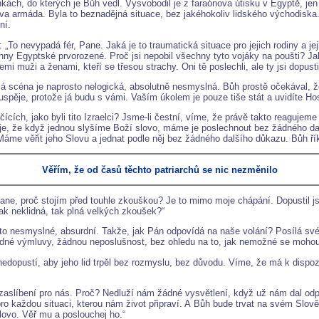
ách, do kterých je Bůh vedl. Vysvobodil je z faraónova útisku v Egyptě, jen a
ova armáda. Byla to beznadějná situace, bez jakéhokoliv lidského východiska.
ní.
To nevypadá fér, Pane. Jaká je to traumatická situace pro jejich rodiny a jeji
hny Egyptské prvorozené. Proč jsi nepobil všechny tyto vojáky na poušti? Jaký 
 muži a ženami, kteří se třesou strachy. Oni tě poslechli, ale ty jsi dopustil,
elá scéna je naprosto nelogická, absolutně nesmyslná. Bůh prostě očekával, že
uspěje, protože já budu s vámi. Vaším úkolem je pouze tiše stát a uvidíte H
ících, jako byli tito Izraelci? Jsme-li čestní, víme, že právě takto reaguje
uje, že když jednou slyšíme Boží slovo, máme je poslechnout bez žádného dal
me věřit jeho Slovu a jednat podle něj bez žádného dalšího důkazu. Bůh říká
Věřím, že od časů těchto patriarchů se nic nezměnilo
ne, proč stojím před touhle zkouškou? Je to mimo moje chápání. Dopustil jsi
ak neklidná, tak plná velkých zkoušek?“
to nesmyslné, absurdní. Takže, jak Pán odpovídá na naše volání? Posílá své 
dné výmluvy, žádnou neposlušnost, bez ohledu na to, jak nemožné se mohou 
nedopustí, aby jeho lid trpěl bez rozmyslu, bez důvodu. Víme, že má k dispoz
zaslíbení pro nás. Proč? Nedluží nám žádné vysvětlení, když už nám dal od
o každou situaci, kterou nám život připraví. A Bůh bude trvat na svém Slově,
lovo. Věř mu a poslouchej ho.“