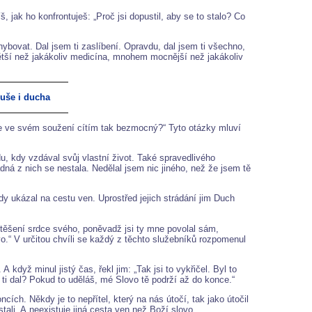
jak ho konfrontuješ: „Proč jsi dopustil, aby se to stalo? Co
ybovat. Dal jsem ti zaslíbení. Opravdu, dal jsem ti všechno,
 větší než jakákoliv medicína, mnohem mocnější než jakákoliv
duše i ducha
se ve svém soužení cítím tak bezmocný?“ Tyto otázky mluví
u, kdy vzdával svůj vlastní život. Také spravedlivého
dná z nich se nestala. Nedělal jsem nic jiného, než že jsem tě
y ukázal na cestu ven. Uprostřed jejich strádání jim Duch
otěšení srdce svého, poněvadž jsi ty mne povolal sám,
o.“ V určitou chvíli se každý z těchto služebníků rozpomenul
A když minul jistý čas, řekl jim: „Tak jsi to vykřičel. Byl to
ti dal? Pokud to uděláš, mé Slovo tě podrží až do konce.“
ch. Někdy je to nepřítel, který na nás útočí, tak jako útočil
ali. A neexistuje jiná cesta ven než Boží slovo.