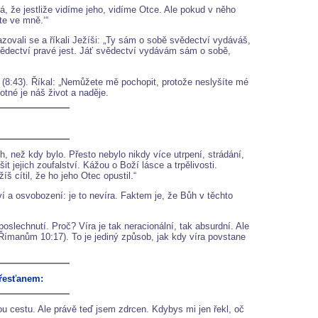
ká, že jestliže vidíme jeho, vidíme Otce. Ale pokud v něho
te ve mně.‘“
azovali se a říkali Ježíši: „Ty sám o sobě svědectví vydáváš,
vědectví pravé jest. Jáť svědectví vydávám sám o sobě,
(8:43). Říkal: „Nemůžete mě pochopit, protože neslyšíte mé
tné je náš život a naděje.
h, než kdy bylo. Přesto nebylo nikdy více utrpení, strádání,
t jejich zoufalství. Kážou o Boží lásce a trpělivosti.
 cítil, že ho jeho Otec opustil.“
í a osvobození: je to nevíra. Faktem je, že Bůh v těchto
slechnutí. Proč? Víra je tak neracionální, tak absurdní. Ale
(Římanům 10:17). To je jediný způsob, jak kdy víra povstane
řesťanem:
vou cestu. Ale právě teď jsem zdrcen. Kdybys mi jen řekl, oč