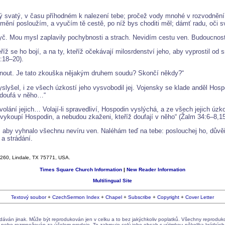
aždý svatý, v času příhodném k nalezení tebe; pročež vody mnohé v rozvodně
ní posloužím, a vyučím tě cestě, po níž bys choditi měl; dámť radu, oči sv
ryč. Mou mysl zaplavily pochybnosti a strach. Nevidím cestu ven. Budoucnos
říž se ho bojí, a na ty, kteříž očekávají milosrdenství jeho, aby vyprostil od 
:18–20).
knout. Je tato zkouška nějakým druhem soudu? Skončí někdy?“
yslyšel, i ze všech úzkostí jeho vysvobodil jej. Vojensky se klade anděl Hospo
ž doufá v něho…“
olání jejich… Volají-li spravedliví, Hospodin vyslýchá, a ze všech jejich úzk
ykoupí Hospodin, a nebudou zkaženi, kteříž doufají v něho“ (Žalm 34:6–8,15
 aby vyhnalo všechnu nevíru ven. Naléhám teď na tebe: poslouchej ho, důvě
a strádání.
x 260, Lindale, TX 75771, USA.
Times Square Church Information
|
New Reader Information
Multilingual Site
Textový soubor
+
CzechSermon Index
+
Chapel
+
Subscribe
+
Copyright
+
Cover Letter
ván jinak. Může být reprodukován jen v celku a to bez jakýchkoliv poplatků. Všechny reproduk
i nebo rozmnožován za účelem prodeje. To zahrnuje celý jeho obsah s výjimkou několika krátkých 