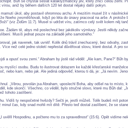
ochopit. Bůh se chystal seslat kataklyzmatický jev, který zničí celou zemi. 
t vírou, aniž by během dalších 120 let dostal nějaký další pokyn.
 mamutí úkol, aby postavil ohromnou archu. A mezitím musel žít v násilnic
, že Noeho zesměšňovali, když po léta do únavy pracoval na arše. A protože by
ží“ (viz Židům 11:7). Musel si udržet víru, zatímco celý svět kolem něj tančil
oe. Žádám tě, abys mě poslechnul bez jakékoliv výmluvy. Jestli někdy začne
aslíbení. Musíš jednat pouze na základě jeho samotného.“
val, jak navenek, tak uvnitř. Kolik dnů trávil znechucený, bez odvahy, zastr
. Více než celé jedno století nepřestal důvěřovat slovu, které dostal. A pro 
di a opusť svou zemi.“ Abraham by jistě rád věděl: „Ale kam, Pane?“ Bůh by 
dou myslící osobu. Budu to ilustrovat dotazem ke každé křesťanské manželce:
roč, nebo kam, nebo jak. Ale jediná odpověď, kterou ti dá, je: „Já nevím. J
hnul. „Věrou, povolán jsa Abraham, uposlechl Boha, aby odšel na to místo, kte
děl, kde skončí. Všechno, co věděl, bylo stručné slovo, které mu Bůh dal: „Jd
ež tohoto zaslíbení.
u. Vidíš ty nespočetné hvězdy? Sečti je, jestli můžeš. Tolik budeš mít poto
iž minul čas, kdy snad mohli mít dítě. Přesto teď dostal zaslíbení, že se st
„I uvěřil Hospodinu, a počteno mu to za spravedlnost“ (15:6). Opět vidíme n