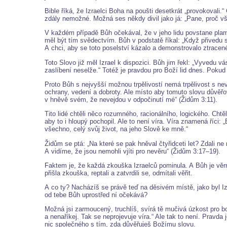
Bible říká, že Izraelci Boha na poušti desetkrát „provokovali.
zdály nemožné. Možná ses někdy divil jako já: „Pane, proč v
V každém případě Bůh očekával, že v jeho lidu povstane plamín
měl být tím svědectvím. Bůh v podstatě říkal: „Když přivedu s
A chci, aby se toto poselství kázalo a demonstrovalo ztracen
Toto Slovo již měl Izrael k dispozici. Bůh jim řekl: „Vyved
zaslíbení neselže.“ Totéž je pravdou pro Boží lid dnes. Poku
Proto Bůh s nejvyšší možnou trpělivostí nemá trpělivost s nev
ochrany, vedení a dobroty. Ale místo aby tomuto slovu důvěřova
v hněvě svém, že nevejdou v odpočinutí mé“ (Židům 3:11).
Tito lidé chtěli něco rozumného, racionálního, logického. Chtěl
aby to i hloupý pochopil. Ale to není víra. Víra znamená říci:
všechno, celý svůj život, na jeho Slově ke mně.“
Židům se ptá: „Na které se pak hněval čtyřidceti let? Zdali ne 
A vidíme, že jsou nemohli vjíti pro nevěru“ (Židům 3:17–19).
Faktem je, že každá zkouška Izraelců pominula. A Bůh je věrn
přišla zkouška, reptali a zatvrdili se, odmítali věřit.
A co ty? Nacházíš se právě teď na děsivém místě, jako byl I
od tebe Bůh uprostřed ní očekává?
Možná jsi zarmoucený, truchlíš, svírá tě mučivá úzkost pro boj
a nenaříkej. Tak se neprojevuje víra.“ Ale tak to není. Pravd
nic společného s tím, zda důvěřuješ Božímu slovu.