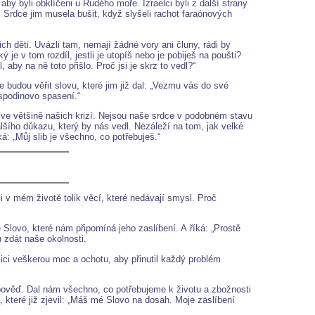
by byli obklíčeni u Rudého moře. Izraelci byli z další strany
 Srdce jim musela bušit, když slyšeli rachot faraónových
ch děti. Uvázli tam, nemají žádné vory ani čluny, rádi by
je v tom rozdíl, jestli je utopíš nebo je pobiješ na poušti?
 aby na ně toto přišlo. Proč jsi je skrz to vedl?“
 budou věřit slovu, které jim již dal: „Vezmu vás do své
ospodinovo spasení.“
me ve většině našich krizí. Nejsou naše srdce v podobném stavu
šího důkazu, který by nás vedl. Nezáleží na tom, jak velké
: „Můj slib je všechno, co potřebuješ.“
 v mém životě tolik věcí, které nedávají smysl. Proč
Slovo, které nám připomíná jeho zaslíbení. A říká: „Prostě
zdát naše okolnosti.
ici veškerou moc a ochotu, aby přinutil každý problém
pověď. Dal nám všechno, co potřebujeme k životu a zbožnosti
 které již zjevil: „Máš mé Slovo na dosah. Moje zaslíbení