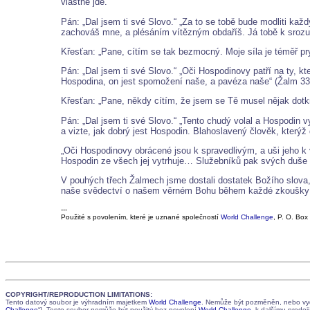
vlastně jde.“
Pán: „Dal jsem ti své Slovo.“ „Za to se tobě bude modliti k
zachováš mne, a plésáním vítězným obdaříš. Já tobě k srozumě
Křesťan: „Pane, cítím se tak bezmocný. Moje síla je téměř p
Pán: „Dal jsem ti své Slovo.“ „Oči Hospodinovy patří na ty, kte
Hospodina, on jest spomožení naše, a pavéza naše“ (Žalm 33
Křesťan: „Pane, někdy cítím, že jsem se Tě musel nějak dot
Pán: „Dal jsem ti své Slovo.“ „Tento chudý volal a Hospodin v
a vizte, jak dobrý jest Hospodin. Blahoslavený člověk, který
„Oči Hospodinovy obrácené jsou k spravedlivým, a uši jeho k v
Hospodin ze všech jej vytrhuje… Služebníků pak svých duše v
V pouhých třech Žalmech jsme dostali dostatek Božího slova,
naše svědectví o našem věrném Bohu během každé zkoušky 
---
Použité s povolením, které je uznané společností
World Challenge
, P. O. Bo
COPYRIGHT/REPRODUCTION LIMITATIONS:
Tento datový soubor je výhradním majetkem
World Challenge
. Nemůže být pozměněn, nebo vydá
Challenge
“]. Tento soubor nemůže být použitý bez povolení
World Challenge
, k dalšímu prodej