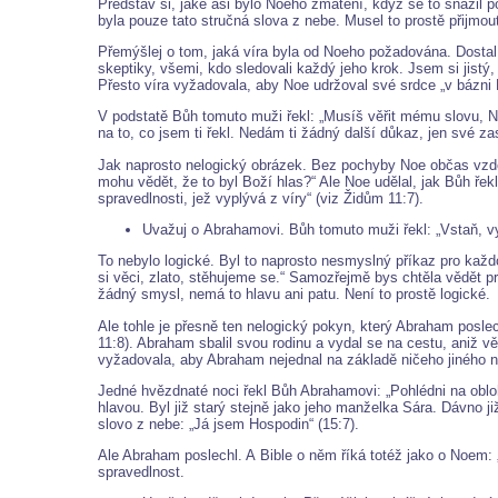
Představ si, jaké asi bylo Noeho zmatení, když se to snažil p
byla pouze tato stručná slova z nebe. Musel to prostě přijmou
Přemýšlej o tom, jaká víra byla od Noeho požadována. Dostal
skeptiky, všemi, kdo sledovali každý jeho krok. Jsem si jistý
Přesto víra vyžadovala, aby Noe udržoval své srdce „v bázni Bo
V podstatě Bůh tomuto muži řekl: „Musíš věřit mému slovu, N
na to, co jsem ti řekl. Nedám ti žádný další důkaz, jen své z
Jak naprosto nelogický obrázek. Bez pochyby Noe občas vzdoro
mohu vědět, že to byl Boží hlas?“ Ale Noe udělal, jak Bůh řekl
spravedlnosti, jež vyplývá z víry“ (viz Židům 11:7).
Uvažuj o Abrahamovi. Bůh tomuto muži řekl: „Vstaň, vyj
To nebylo logické. Byl to naprosto nesmyslný příkaz pro kaž
si věci, zlato, stěhujeme se.“ Samozřejmě bys chtěla vědět p
žádný smysl, nemá to hlavu ani patu. Není to prostě logické.
Ale tohle je přesně ten nelogický pokyn, který Abraham poslec
11:8). Abraham sbalil svou rodinu a vydal se na cestu, aniž vě
vyžadovala, aby Abraham nejednal na základě ničeho jiného n
Jedné hvězdnaté noci řekl Bůh Abrahamovi: „Pohlédni na obloh
hlavou. Byl již starý stejně jako jeho manželka Sára. Dávno j
slovo z nebe: „Já jsem Hospodin“ (15:7).
Ale Abraham poslechl. A Bible o něm říká totéž jako o Noem: 
spravedlnost.