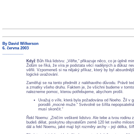
By David Wilkerson
6. června 2003
__________
Když
Bůh říká lidstvu: „Věřte,“ přikazuje něco, co je úplně 
Židům se říká, že víra je podstata věcí nadějných a důkaz n
věřili. Vzpomeneš si na nějaký příkaz, který by byl absurdněj
logické uvažování.
Zaměřuji se na tento předmět z naléhavého důvodu. Právě teď j
a zmatky všeho druhu. Faktem je, že všichni budeme v tomto ž
nalezneme pomoc, kterou potřebujeme, abychom prošli.
Uvažuj o víře, která byla požadována od Noeho. Žil v g
porodili „mocné muže.“ Svévolně se šířila nepopsateln
musí skončit.“
Řekl Noemu: „Zničím veškeré lidstvo. Ale tebe a tvou rodinu 
budeš dělat, poskytnu obyvatelům země 120 let svého milosrd
dál a řekl Noemu, jaké mají být rozměry archy – její délka, šíř