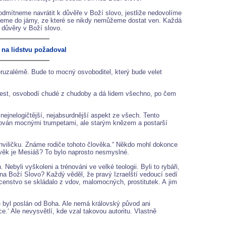
odmítneme navrátit k důvěře v Boží slovo, jestliže nedovolíme
spadneme do jámy, ze které se nikdy nemůžeme dostat ven. Každá
 důvěry v Boží slovo.
na lidstvu požadoval
 Jeruzalémě. Bude to mocný osvoboditel, který bude velet
lest, osvobodí chudé z chudoby a dá lidem všechno, po čem
nejnelogičtější, nejabsurdnější aspekt ze všech. Tento
ován mocnými trumpetami, ale starým knězem a postarší
 chviličku. Známe rodiče tohoto člověka.“ Někdo mohl dokonce
lověk je Mesiáš? To bylo naprosto nesmyslné.
byli vyškoleni a trénováni ve velké teologii. Byli to rybáři,
ík na Boží Slovo? Každý věděl, že pravý Izraelští vedoucí sedí
censtvo se skládalo z vdov, malomocných, prostitutek. A jim
e byl poslán od Boha. Ale nemá královský původ ani
‘ Ale nevysvětlí, kde vzal takovou autoritu. Vlastně