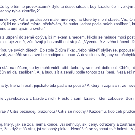
“ Co bylo těmito provokacemi? Bylo to deset situací, kdy Izraelci čelili velký
šechny tyhle zkoušky?“
ek víry. Pátral po alespoň malé míře víry, na které by mohl stavět. Víš, On c
vůj lid na krušná místa, očekávám, že budou jednat podle mých zaslíbení, kte
ému a umírajícímu světu.“
u vás z utrpení do země oplývající mlékem a medem. Nikdo se nebude moci po
d existuje země, zůstávají jeho zaslíbení stejná: „Vyvedu tě z tvého trápení
írou ve svých dětech. Epištola Židům říká: „Nebo někteří slyševše, popouzeli 
li, zaměřili se na své beznadějné situace. A dovolili nevíře, aby se přichytil
i stát na něčem, co by mohli vidět, cítit, čeho by se mohli dotknout. Chtěli, 
 „Bůh mi dal zaslíbení. A já budu žít a zemřu podle tohoto zaslíbení. Nezálež
na ty, kteříž hřešili, jejichžto těla padla na poušti? A kterým zapřisáhl, že n
ě vysvobozoval z každé z nich. Přesto ti samí Izraelci, kteří zakoušeli Bož
zrael? Cítíš beznaděj, prázdnotu? Cítíš se nicotný? Každému, kdo čelí prudk
, který, jak se zdá, nemá konce. Jsi sehnutý, sklíčený, odrazený a zastrašený
a je, že když máš víru, jsi schopný plakat. Nemůžeš se vyhnout své bolesti. V