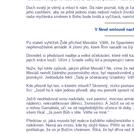
Duch svatý je věrný a mluví k nám. Dá nám poznat, kdy je čas
jeho zaslíbení, aby se ještě jednou stalo radostí našich živo
naše myšlenka směrem k Bohu bude tvrdá a vyčítavá, namísto 
V Nové smlouvě nach
Po staletí vyhlíželi Židé příchod Mesiáše. Věřili, že Spasitel
nepřemožitelné armádě. A zlomí jho, které Řím nasadil na šíj
Dovedeš si představit naděje a velké očekávání, které měl 
jejich srdce touží. Učiní z Izraele velký lid a prosperující ná
Nuže, byl tohle způsob, jakým přišel Mesiáš? Ne, víme že neby
Mesiáš neměl žádného pozemského otce, byl neposkvrněně p
prorokyní. Jednoduše řekli: „Tady je očekávaný Izraelský. Věř
Kdo přesně byl ten, o kterém mluvili? Skromný, nízko postave
říci: „Josef ho k nám jednou přivedl, aby mu pomohl spravit 
Ježíš neohlašoval svou nadvládu, své panství, mocnou armádou
nádeníci, nekvalifikovaní dělníci, živnostníci. A Ježíš se od 
u nohou Gamaliela, učí se od nejpřednějšího učence té doby.
všem říkal: „Já jsem Bůh v těle. Věřte ve mně.“
Představ si, jaká musela být reakce každého náboženského vů
rodokmen. Nemá ani místo, kde by složil hlavu. Přiřítí se d
prohlašuje, že on je Božím chrámem. Říká, že byl dříve než 