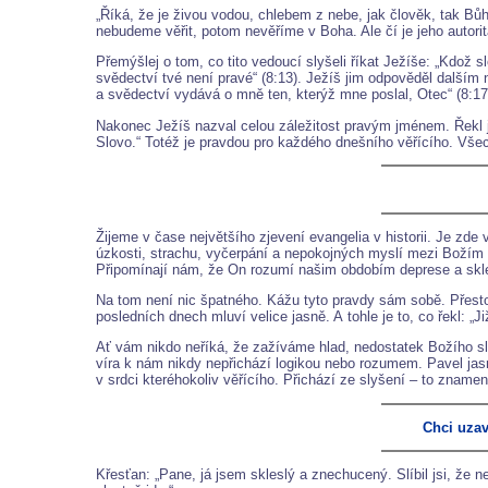
„Říká, že je živou vodou, chlebem z nebe, jak člověk, tak Bůh.
nebudeme věřit, potom nevěříme v Boha. Ale čí je jeho autorita
Přemýšlej o tom, co tito vedoucí slyšeli říkat Ježíše: „Kdož s
svědectví tvé není pravé“ (8:13). Ježíš jim odpověděl další
a svědectví vydává o mně ten, kterýž mne poslal, Otec“ (8:17
Nakonec Ježíš nazval celou záležitost pravým jménem. Řekl j
Slovo.“ Totéž je pravdou pro každého dnešního věřícího. Všec
Žijeme v čase největšího zjevení evangelia v historii. Je zde
úzkosti, strachu, vyčerpání a nepokojných myslí mezi Božím lid
Připomínají nám, že On rozumí našim obdobím deprese a skleslo
Na tom není nic špatného. Kážu tyto pravdy sám sobě. Přesto 
posledních dnech mluví velice jasně. A tohle je to, co řekl: „
Ať vám nikdo neříká, že zažíváme hlad, nedostatek Božího slo
víra k nám nikdy nepřichází logikou nebo rozumem. Pavel jasně
v srdci kteréhokoliv věřícího. Přichází ze slyšení – to zname
Chci uza
Křesťan: „Pane, já jsem skleslý a znechucený. Slíbil jsi, že n