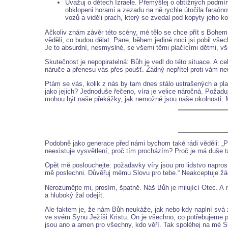
Uvažuj o dětech Izraele. Přemýšlej o obtížných podmínk
obklopeni horami a zezadu na ně rychle útočila faraón
vozů a viděli prach, který se zvedal pod kopyty jeho ko
Ačkoliv znám závěr této scény, mé tělo se chce přít s Bohem: „
věděli, co budou dělat. Pane, během jediné noci jsi pobil všec
Je to absurdní, nesmyslné, se všemi těmi plačícími dětmi, všemi
Skutečnost je nepopiratelná: Bůh je vedl do této situace. A c
náruče a přenesu vás přes poušť. Žádný nepřítel proti vám ne
Ptám se vás, kolik z nás by tam dnes stálo ustrašených a plač
jako jejich? Jednoduše řečeno, víra je velice náročná. Požad
mohou být naše překážky, jak nemožné jsou naše okolnosti. Má
Podobně jako generace před námi bychom také rádi věděli: „Pa
neexistuje vysvětlení, proč tím procházím? Proč je má duše t
Opět mě poslouchejte: požadavky víry jsou pro lidstvo napros
mě poslechni. Důvěřuj mému Slovu pro tebe.“ Neakceptuje žá
Nerozumějte mi, prosím, špatně. Náš Bůh je milující Otec. A 
a hluboký žal odejít.
Ale faktem je, že nám Bůh neukáže, jak nebo kdy naplní svá 
ve svém Synu Ježíši Kristu. On je všechno, co potřebujeme pr
jsou ano a amen pro všechny, kdo věří. Tak spoléhej na mé S