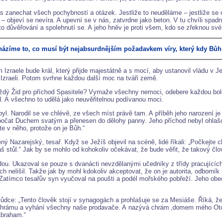
 zanechat všech pochybností a otázek. Jestliže to neuděláme – jestliže se 
tů – objeví se nevíra. A upevní se v nás, zatvrdne jako beton. V tu chvíli 
důvěřování a spolehnutí se. A jeho hněv je proti všem, kdo se zřeknou své
ázíme to, co musí být nejabsurdnějším požadavkem víry, který kdy Bůh 
em Izraele bude král, který přijde majestátně a s mocí, aby ustanovil vládu v
i Izraeli. Potom svrhne každou další moc na tváři země.
každý Žid pro příchod Spasitele? Vymaže všechny nemoci, odebere každou bo
rod. A všechno to udělá jako neuvěřitelnou podívanou moci.
l. Narodil se ve chlévě, ze všech míst právě tam. A příběh jeho narození je 
očat Duchem svatým a přenesen do dělohy panny. Jeho příchod nebyl ohlaš
te v něho, protože on je Bůh.“
ný Nazarejský, tesař. Když se Ježíš objevil na scéně, lidé říkali: „Počkejte
náš stůl.“ Jak by se mohlo od kohokoliv očekávat, že bude věřit, že takový č
. Ukazoval se pouze s dvanácti nevzdělanými učedníky z třídy pracujících. Ne
nich nelišil. Takže jak by mohl kdokoliv akceptovat, že on je autorita, odborn
 Zatímco tesařův syn vyučoval na poušti a podél mořského pobřeží. Jeho obe
dce: „Tento člověk stojí v synagogách a prohlašuje se za Mesiáše. Říká, ž
o chrámu a vyhání všechny naše prodavače. A nazývá chrám ‚domem mého Otce.
Abraham.“