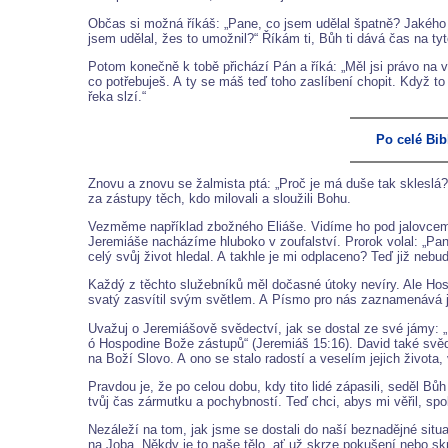
Občas si možná říkáš: „Pane, co jsem udělal špatně? Jakého h
jsem udělal, žes to umožnil?“ Říkám ti, Bůh ti dává čas na ty
Potom konečně k tobě přichází Pán a říká: „Měl jsi právo na 
co potřebuješ. A ty se máš teď toho zaslíbení chopit. Když t
řeka slzí.“
Po celé Bib
Znovu a znovu se žalmista ptá: „Proč je má duše tak sklesl
za zástupy těch, kdo milovali a sloužili Bohu.
Vezměme například zbožného Eliáše. Vidíme ho pod jalovcem, j
Jeremiáše nacházíme hluboko v zoufalství. Prorok volal: „Pane
celý svůj život hledal. A takhle je mi odplaceno? Teď již neb
Každý z těchto služebníků měl dočasné útoky nevíry. Ale Hosp
svatý zasvítil svým světlem. A Písmo pro nás zaznamenává j
Uvažuj o Jeremiášově svědectví, jak se dostal ze své jámy: „
ó Hospodine Bože zástupů“ (Jeremiáš 15:16). David také svědč
na Boží Slovo. A ono se stalo radostí a veselím jejich života, 
Pravdou je, že po celou dobu, kdy tito lidé zápasili, seděl Bůh n
tvůj čas zármutku a pochybností. Teď chci, abys mi věřil, sp
Nezáleží na tom, jak jsme se dostali do naší beznadějné situ
na Joba. Někdy je to naše tělo, ať už skrze pokušení nebo skr