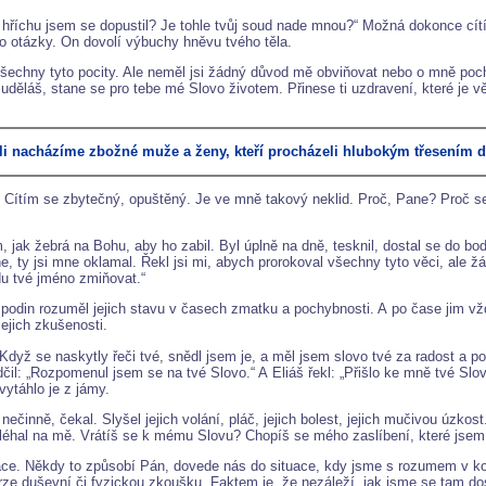
říchu jsem se dopustil? Je tohle tvůj soud nade mnou?“ Možná dokonce cítíš, 
to otázky. On dovolí výbuchy hněvu tvého těla.
všechny tyto pocity. Ale neměl jsi žádný důvod mě obviňovat nebo o mně poch
o uděláš, stane se pro tebe mé Slovo životem. Přinese ti uzdravení, které je
li nacházíme zbožné muže a ženy, kteří procházeli hlubokým třesením 
á? Cítím se zbytečný, opuštěný. Je ve mně takový neklid. Proč, Pane? Proč 
ak žebrá na Bohu, aby ho zabil. Byl úplně na dně, tesknil, dostal se do bod
, ty jsi mne oklamal. Řekl jsi mi, abych prorokoval všechny tyto věci, ale žá
udu tvé jméno zmiňovat.“
odin rozuměl jejich stavu v časech zmatku a pochybnosti. A po čase jim vžd
ejich zkušenosti.
Když se naskytly řeči tvé, snědl jsem je, a měl jsem slovo tvé za radost a p
il: „Rozpomenul jsem se na tvé Slovo.“ A Eliáš řekl: „Přišlo ke mně tvé Slov
vytáhlo je z jámy.
ečinně, čekal. Slyšel jejich volání, pláč, jejich bolest, jejich mučivou úzkost. 
oléhal na mě. Vrátíš se k mému Slovu? Chopíš se mého zaslíbení, které jsem 
ace. Někdy to způsobí Pán, dovede nás do situace, kdy jsme s rozumem v koncí
ze duševní či fyzickou zkoušku. Faktem je, že nezáleží, jak jsme se tam dost