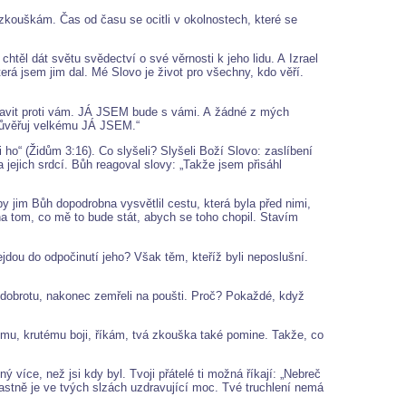
m zkouškám. Čas od času se ocitli v okolnostech, které se
htěl dát světu svědectví o své věrnosti k jeho lidu. A Izrael
rá jsem jim dal. Mé Slovo je život pro všechny, kdo věří.
stavit proti vám. JÁ JSEM bude s vámi. A žádné z mých
. Důvěřuj velkému JÁ JSEM.“
ho“ (Židům 3:16). Co slyšeli? Slyšeli Boží Slovo: zaslíbení
a jejich srdcí. Bůh reagoval slovy: „Takže jsem přisáhl
aby jim Bůh dopodrobna vysvětlil cestu, která byla před nimi,
í na tom, co mě to bude stát, abych se toho chopil. Stavím
evejdou do odpočinutí jeho? Však těm, kteříž byli neposlušní.
í dobrotu, nakonec zemřeli na poušti. Proč? Pokaždé, když
ému, krutému boji, říkám, tvá zkouška také pomine. Takže, co
 více, než jsi kdy byl. Tvoji přátelé ti možná říkají: „Nebreč
lastně je ve tvých slzách uzdravující moc. Tvé truchlení nemá