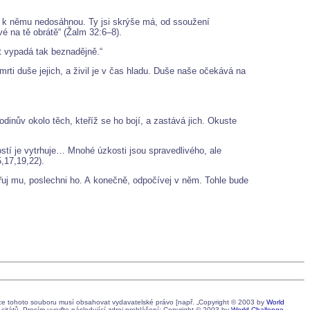
ní k němu nedosáhnou. Ty jsi skrýše má, od ssoužení
é na tě obrátě“ (Žalm 32:6–8).
t vypadá tak beznadějně.“
smrti duše jejich, a živil je v čas hladu. Duše naše očekává na
dinův okolo těch, kteříž se ho bojí, a zastává jich. Okuste
ostí je vytrhuje… Mnohé úzkosti jsou spravedlivého, ale
,17,19,22).
řuj mu, poslechni ho. A konečně, odpočívej v něm. Tohle bude
ce tohoto souboru musí obsahovat vydavatelské právo [např. „Copyright © 2003 by
World
citátů. Prosím uveďte následující zdroj prohlášení: Copyright © 2003 by
World Challenge
,