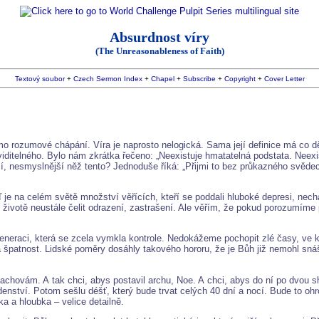
Absurdnost víry
(The Unreasonableness of Faith)
Textový soubor
+
Czech Sermon Index
+
Chapel
+
Subscribe
+
Copyright
+
Cover Letter
mimo rozumové chápání. Víra je naprosto nelogická. Sama její definice má co 
eviditelného. Bylo nám zkrátka řečeno: „Neexistuje hmatatelná podstata. Nee
ší, nesmyslnější něž tento? Jednoduše říká: „Přijmi to bez průkazného svědect
e na celém světě množství věřících, kteří se poddali hluboké depresi, nechal
ivotě neustále čelit odrazení, zastrašení. Ale věřím, že pokud porozumíme po
eneraci, která se zcela vymkla kontrole. Nedokážeme pochopit zlé časy, ve kt
á špatnost. Lidské poměry dosáhly takového hororu, že je Bůh již nemohl sná
zachovám. A tak chci, abys postavil archu, Noe. A chci, abys do ní po dvou 
enství. Potom sešlu déšť, který bude trvat celých 40 dní a nocí. Bude to o
ka a hloubka – velice detailně.