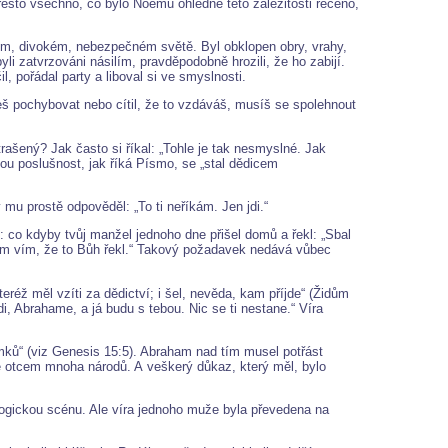
Přesto všechno, co bylo Noemu ohledně této záležitosti řečeno,
kém, divokém, nebezpečném světě. Byl obklopen obry, vrahy,
li zatvrzováni násilím, pravděpodobně hrozili, že ho zabijí.
, pořádal party a liboval si ve smyslnosti.
š pochybovat nebo cítil, že to vzdáváš, musíš se spolehnout
ašený? Jak často si říkal: „Tohle je tak nesmyslné. Jak
svou poslušnost, jak říká Písmo, se „stal dědicem
mu prostě odpověděl: „To ti neříkám. Jen jdi.“
 co kdyby tvůj manžel jednoho dne přišel domů a řekl: „Sbal
enom vím, že to Bůh řekl.“ Takový požadavek nedává vůbec
réž měl vzíti za dědictví; i šel, nevěda, kam příjde“ (Židům
i, Abrahame, a já budu s tebou. Nic se ti nestane.“ Víra
mků“ (viz Genesis 15:5). Abraham nad tím musel potřást
ane otcem mnoha národů. A veškerý důkaz, který měl, bylo
elogickou scénu. Ale víra jednoho muže byla převedena na