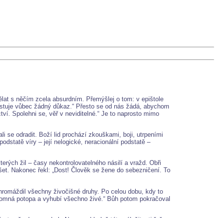
dělat s něčím zcela absurdním. Přemýšlej o tom: v epištole
xistuje vůbec žádný důkaz.“ Přesto se od nás žádá, abychom
ví. Spolehni se, věř v neviditelné.“ Je to naprosto mimo
i se odradit. Boží lid prochází zkouškami, boji, utrpeními
dstatě víry – její nelogické, neracionální podstatě –
erých žil – časy nekontrolovatelného násilí a vražd. Obři
šet. Nakonec řekl: „Dost! Člověk se žene do sebezničení. To
shromáždil všechny živočišné druhy. Po celou dobu, kdy to
hromná potopa a vyhubí všechno živé.“ Bůh potom pokračoval