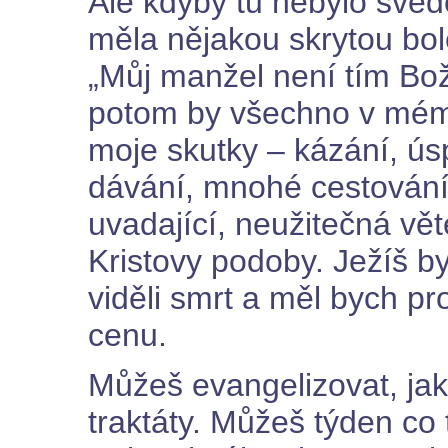
Ale kdyby tu nebylo svěd
měla nějakou skrytou bole
„Můj manžel není tím Bo
potom by všechno v mém
moje skutky – kázání, ús
dávání, mnohé cestování 
uvadající, neužitečná vě
Kristovy podoby. Ježíš by
viděli smrt a měl bych pr
cenu.
Můžeš evangelizovat, jak
traktáty. Můžeš týden co 