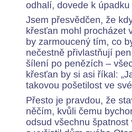
odhalí, dovede k úpadku 
Jsem přesvědčen, že kdyb
křesťan mohl procházet v
by zarmoucený tím, co by 
nečestně přivlastňují pen
šílení po penězích – vše
křesťan by si asi říkal: 
takovou pošetilost ve s
Přesto je pravdou, že st
něčím, kvůli čemu bychom 
odsud všechnu špatnost v