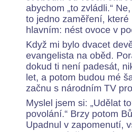
abychom „to zvládli.“ Ne
to jedno zaměření, které 
hlavním: nést ovoce v po
Když mi bylo dvacet devě
evangelista na oběd. Pora
dokud ti není padesát, n
let, a potom budou mé š
začnu s národním TV pr
Myslel jsem si: „Udělat t
povolání.“ Brzy potom Bů
Upadnul v zapomenutí, vš