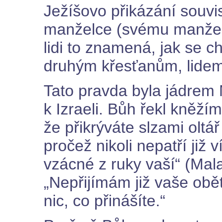
Ježíšovo přikázání souvi
manželce (svému manžel
lidi to znamená, jak se 
druhým křesťanům, lidem, k
Tato pravda byla jádrem 
k Izraeli. Bůh řekl kněžím
že přikrýváte slzami olt
pročež nikoli nepatří již v
vzácné z ruky vaší“ (Mala
„Nepřijímám již vaše obět
nic, co přinášíte.“