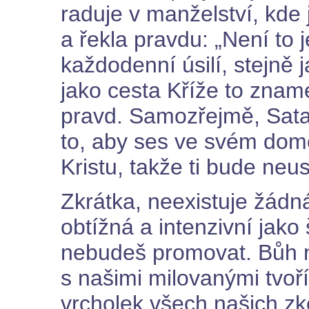
raduje v manželství, kde 
a řekla pravdu: „Není to 
každodenní úsilí, stejně 
jako cesta Kříže to zna
pravd. Samozřejmě, Satan
to, aby ses ve svém domo
Kristu, takže ti bude neu
Zkrátka, neexistuje žádná
obtížná a intenzivní jako 
nebudeš promovat. Bůh n
s našimi milovanými tvoří
vrcholek všech našich zk