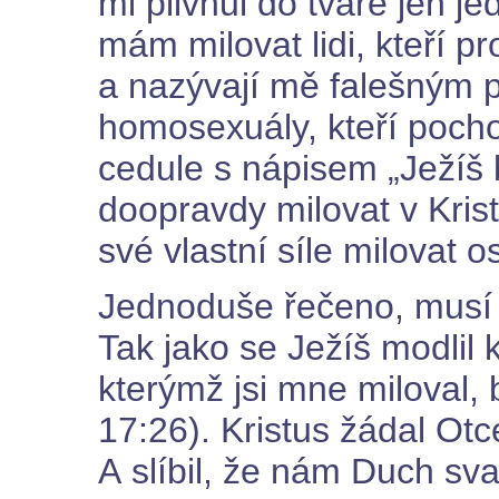
mi plivnul do tváře jen j
mám milovat lidi, kteří p
a nazývají mě falešným
homosexuály, kteří poch
cedule s nápisem „Ježíš 
doopravdy milovat v Kris
své vlastní síle milovat o
Jednoduše řečeno, musí 
Tak jako se Ježíš modlil k
kterýmž jsi mne miloval, b
17:26). Kristus žádal Otc
A slíbil, že nám Duch svat