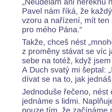
„Neudělám ani neřeknu ni
Pavel nám říká, že každý
vzoru a nařízení, mít te
pro mého Pána.“
Takže, chceš nést „mnoh
z proměny stávat se víc 
sebe na totéž, když jsem 
A Duch svatý mi šeptal: 
dívat se na to, jak jednáš
Jednoduše řečeno, nést o
jednáme s lidmi. Naplňu
pouze tím, že začínáme m