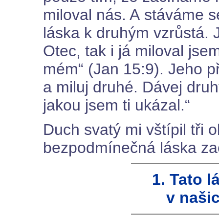
miloval nás. A stáváme s
láska k druhým vzrůstá. 
Otec, tak i já miloval js
mém“ (Jan 15:9). Jeho pří
a miluj druhé. Dávej dr
jakou jsem ti ukázal.“
Duch svatý mi vštípil tři 
bezpodmínečná láska zač
1. Tato l
v naši