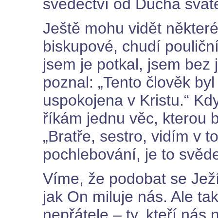
svědectví od Ducha svatéh
Ještě mohu vidět některé j
biskupové, chudí pouliční
jsem je potkal, jsem bez
poznal: „Tento člověk byl
uspokojena v Kristu.“ Kd
říkám jednu věc, kterou by
„Bratře, sestro, vidím v 
pochlebování, je to svěd
Víme, že podobat se Ježí
jak On miluje nás. Ale t
nepřátele – ty, kteří nás 