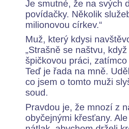
Je smutné, že na svých d
povídačky. Několik služeb
milionovou církev.“
Muž, který kdysi navštěvo
„Strašně se naštvu, když 
špičkovou práci, zatímco 
Teď je řada na mně. Uděl
co jsem o tomto muži sly
soud.
Pravdou je, že mnozí z ná
obyčejnými křesťany. Ale
nátlak, abychom drželi 