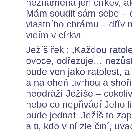
neznamená jen církev, al
Mám soudit sám sebe – d
vlastního chrámu – dřív 
vidím v církvi.
Ježíš řekl: „Každou rato
ovoce, odřezuje… nezůsta
bude ven jako ratolest, a 
a na oheň uvrhou a shoříť
neodráží Ježíše – cokoli
nebo co nepřivádí Jeho l
bude jednat. Ježíš to za
a ti, kdo v ní zle činí, 