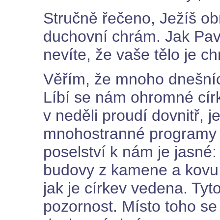
Stručně řečeno, Ježíš ob
duchovní chrám. Jak Pave
nevíte, že vaše tělo je 
Věřím, že mnoho dnešních
Líbí se nám ohromné círk
v neděli proudí dovnitř, j
mnohostranné programy a
poselství k nám je jasn
budovy z kamene a kovu, 
jak je církev vedena. Tyt
pozornost. Místo toho s