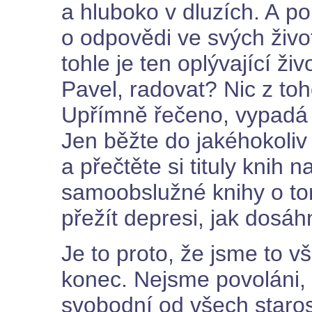
a hluboko v dluzích. A po
o odpovědi ve svých živo
tohle je ten oplývající ži
Pavel, radovat? Nic z to
Upřímně řečeno, vypadá t
Jen běžte do jakéhokoliv
a přečtěte si tituly knih 
samoobslužné knihy o tom
přežít depresi, jak dosáh
Je to proto, že jsme to 
konec. Nejsme povoláni,
svobodní od všech staros