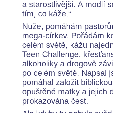
a starostlivější. A modlí
tím, co káže.“
Nuže, pomáhám pastorům 
mega-církev. Pořádám ko
celém světě, kážu najedno
Teen Challenge, křesťans
alkoholiky a drogově závi
po celém světě. Napsal j
pomáhal založit biblickou
opuštěné matky a jejich d
prokazována čest.