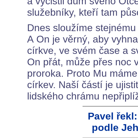
a vyčistil dům svého Ot
služebníky, kteří tam půso
Dnes sloužíme stejnému Kr
A On je věrný, aby vyhn
církve, ve svém čase a s
On přát, může přes noc 
proroka. Proto Mu máme 
církev. Naší částí je ujis
lidského chrámu nepřiplíž
Pavel řekl
podle Jeh