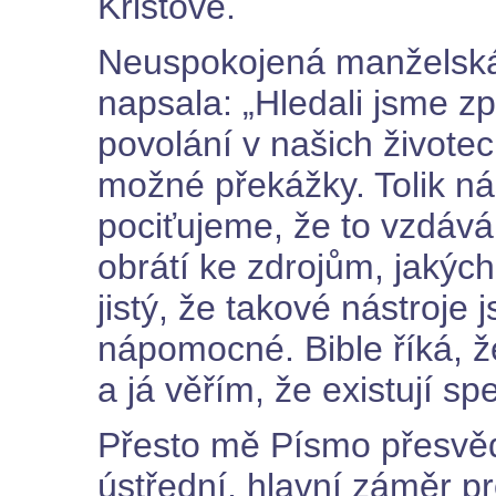
Kristově.
Neuspokojená manželská 
napsala: „Hledali jsme zp
povolání v našich životec
možné překážky. Tolik ná
pociťujeme, že to vzdává
obrátí ke zdrojům, jakých 
jistý, že takové nástroje 
nápomocné. Bible říká, 
a já věřím, že existují sp
Přesto mě Písmo přesvědči
ústřední, hlavní záměr p