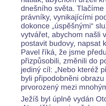
dnešního světa. Tlačíme s
právníky, vynikajícími po
dokonce „úspěšnými“ slu
vytvářet, abychom našli 
postavit budovy, napsat 
Pavel říká, že jsme před
přizpůsobili, změnili do p
jediný cíl: „Nebo kteréž p
byli připodobněni obrazu
prvorozený mezi mnohými
Ježíš byl úplně vydán Otci