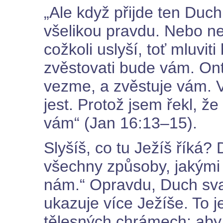
„Ale když přijde ten Duc
všelikou pravdu. Nebo ne
cožkoli uslyší, toť mluvit
zvěstovati bude vám. On
vezme, a zvěstuje vám. 
jest. Protož jsem řekl, ž
vám“ (Jan 16:13–15).
Slyšíš, co tu Ježíš říká?
všechny způsoby, jakými K
nám.“ Opravdu, Duch sva
ukazuje více Ježíše. To 
tělesných chrámech: aby 