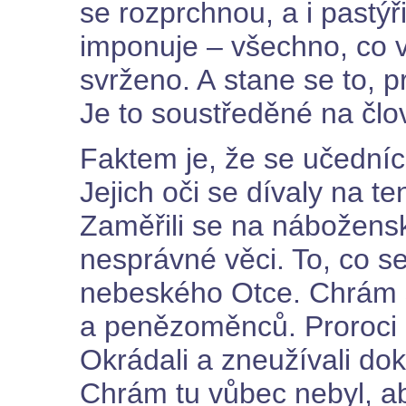
se rozprchnou, a i pastý
imponuje – všechno, co 
svrženo. A stane se to, p
Je to soustředěné na člov
Faktem je, že se učedníc
Jejich oči se dívaly na t
Zaměřili se na nábožensk
nesprávné věci. To, co s
nebeského Otce. Chrám s
a penězoměnců. Proroci a
Okrádali a zneužívali dok
Chrám tu vůbec nebyl, a