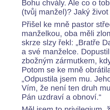
Bohu chvály. Ale co o to
(tvůj manžel)? Jaký živ
Přišel ke mně pastor stř
manželkou, oba měli zlom
skrze slzy řekl: „Bratře D
a své manželce. Dopustil 
zbožným zármutkem, když
Potom se ke mně obrátila
„Odpustila jsem mu. Jeh
Vím, že není ten druh m
Pán uzdraví a obnoví.“
Měl jsem to privilegium,