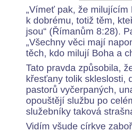
„Vímeť pak, že milující
k dobrému, totiž těm, kte
jsou“ (Římanům 8:28). Pa
„Všechny věci mají napo
těch, kdo milují Boha a c
Tato pravda způsobila, že
křesťany tolik skleslosti,
pastorů vyčerpaných, un
opouštějí službu po celé
služebníky taková straš
Vidím všude církve zaboř