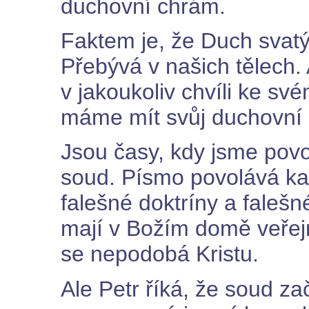
duchovní chrám.
Faktem je, že Duch svatý
Přebývá v našich tělech. 
v jakoukoliv chvíli ke s
máme mít svůj duchovní 
Jsou časy, kdy jsme povo
soud. Písmo povolává ka
falešné doktríny a falešn
mají v Božím domě veřej
se nepodobá Kristu.
Ale Petr říká, že soud z