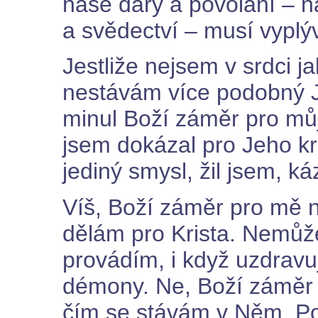
naše dary a povolání – n
a svědectví – musí vyplý
Jestliže nejsem v srdci ja
nestávám více podobný 
minul Boží záměr pro můj
jsem dokázal pro Jeho krá
jediný smysl, žil jsem, ká
Víš, Boží záměr pro mě n
dělám pro Krista. Nemůž
provádím, i když uzdrav
démony. Ne, Boží záměr 
čím se stávám v Něm. Po