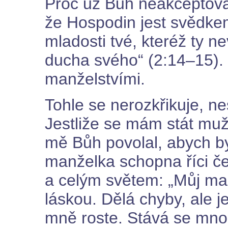
Proč už Bůh neakceptova
že Hospodin jest svědke
mladosti tvé, kteréž ty n
ducha svého“ (2:14–15). 
manželstvími.
Tohle se nerozkřikuje, n
Jestliže se mám stát mu
mě Bůh povolal, abych b
manželka schopna říci č
a celým světem: „Můj ma
láskou. Dělá chyby, ale j
mně roste. Stává se mno