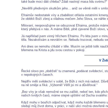
také bude moci dáti chleba? Zdali nastrojí masa lidu svému?“
„Nevěřili předivným skutkům jeho… aniž se věrně měli v smlou
Efraimův nedostatek víry a zbabělost otřásla ostatními kmeny v 
že oblékli Boží zbroj a vládnou mečem Jeho Slova, se náhle 
Milovaní, neopovažujme se odsuzovat Efraima, protože máme 
který přebývá v nás. A máme Bibli, plně zjevené Boží slovo, v
Já například jsem vinný hříchem Efraimu. Po léta jsem v minu
těla. Nezakolísám a nevrátím se. Nebudu trucovat, nebudu se tr
Ani dnes se nemohu chlubit v těle. Musím se ještě tolik nauči
břemena na Krista a jdu svou cestou v pokoji.
V Žid
Řecké slovo pro „obdrželi“ tu znamená „podávat svědectví, st
v nepokojných časech.
Nejdřív měli svědectví v sobě, že Bůh z nich má radost. Dův
na ně směje a říká: „Výborně! Věřil jsi mi a důvěřoval.“
„Bez víry je však nemožné se mu zalíbit, neboť ten, kdo přich
našich tvrdých časů, máme stejné ujištění od Ducha svatého
Když mohu v bouřích odpočívat, když mohu každé břemeno uvrh
sledují můj život doma, v práci, v naší ulici možná otevřeně ner