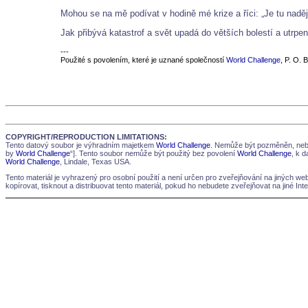
Mohou se na mě podívat v hodině mé krize a říci: „Je tu naděje
Jak přibývá katastrof a svět upadá do větších bolestí a utrpe
---
Použité s povolením, které je uznané společností
World Challenge
, P. O. 
COPYRIGHT/REPRODUCTION LIMITATIONS:
Tento datový soubor je výhradním majetkem
World Challenge
. Nemůže být pozměněn, nebo
by
World Challenge
“]. Tento soubor nemůže být použitý bez povolení
World Challenge
, k 
World Challenge
, Lindale, Texas USA.
Tento materiál je vyhrazený pro osobní použití a není určen pro zveřejňování na jiných w
kopírovat, tisknout a distribuovat tento materiál, pokud ho nebudete zveřejňovat na jiné In