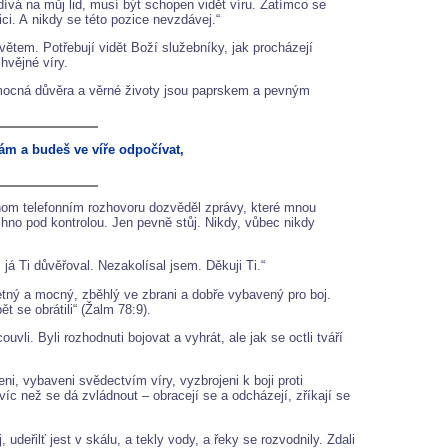
ívá na můj lid, musí být schopen vidět víru. Zatímco se
ici. A nikdy se této pozice nevzdávej.“
větem. Potřebují vidět Boží služebníky, jak procházejí
hvějné víry.
hž mocná důvěra a věrné životy jsou paprskem a pevným
ám a budeš ve víře odpočívat,
dnom telefonním rozhovoru dozvěděl zprávy, které mnou
chno pod kontrolou. Jen pevně stůj. Nikdy, vůbec nikdy
á Ti důvěřoval. Nezakolísal jsem. Děkuji Ti.“
etný a mocný, zběhlý ve zbrani a dobře vybavený pro boj.
t se obrátili“ (Žalm 78:9).
vli. Byli rozhodnuti bojovat a vyhrát, ale jak se octli tváří
i, vybaveni svědectvím víry, vyzbrojeni k boji proti
 víc než se dá zvládnout – obracejí se a odcházejí, zříkají se
 udeřilť jest v skálu, a tekly vody, a řeky se rozvodnily. Zdali