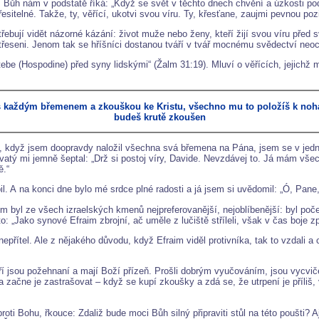
Bůh nám v podstatě říká: „Když se svět v těchto dnech chvění a úzkosti pod
esitelné. Takže, ty, věřící, ukotvi svou víru. Ty, křesťane, zaujmi pevnou poz
ebují vidět názorné kázání: život muže nebo ženy, kteří žijí svou víru před s
otřeseni. Jenom tak se hříšníci dostanou tváří v tvář mocnému svědectví neoc
v tebe (Hospodine) před syny lidskými“ (Žalm 31:19). Mluví o věřících, jejic
 s každým břemenem a zkouškou ke Kristu, všechno mu to položíš k noh
budeš krutě zkoušen
ra, když jsem doopravdy naložil všechna svá břemena na Pána, jsem se v je
vatý mi jemně šeptal: „Drž si postoj víry, Davide. Nevzdávej to. Já mám vše
ě.“
A na konci dne bylo mé srdce plné radosti a já jsem si uvědomil: „Ó, Pane, j
m byl ze všech izraelských kmenů nejpreferovanější, nejoblíbenější: byl poč
o: „Jako synové Efraim zbrojní, ač uměle z lučiště stříleli, však v čas boje zpě
ítel. Ale z nějakého důvodu, když Efraim viděl protivníka, tak to vzdali a cou
ří jsou požehnaní a mají Boží přízeň. Prošli dobrým vyučováním, jsou vycvičen
 a začne je zastrašovat – když se kupí zkoušky a zdá se, že utrpení je příliš,
ti Bohu, řkouce: Zdaliž bude moci Bůh silný připraviti stůl na této poušti? Aj,