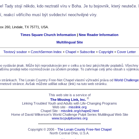
! Tady stojí někdo, kdo neztratil víru v Boha. Je tu bojovník, který neuteče.
ní, reakcí věřícího musí být svědectví neochvějné víry.
Box 260, Lindale, TX 75771, USA.
Times Square Church Information
|
New Reader Information
Multilingual Site
Textový soubor
+
CzechSermon Index
+
Chapel
+
Subscribe
+
Copyright
+
Cover Letter
 vydáván jinak. Může být reprodukován jen v celku a to bez jakýchkoliv poplatků. Všechny
dalšímu prodeji nebo rozmnožován za účelem prodeje. To zahrnuje celý jeho obsah s výjimkou 
eb stránkach. The Lorain Country Free-Net Chapel vlastní výhradní práva od
World Challenge
ternetové stránce. Avšak můžete udělat odkaz (link) na tuto web stránku.
This web site is a service of
®
The Missing Link, Inc.
Linking Troubled Youth and Adults with Life-Changing Programs
Web site -
misslink.org
Chapel Site -
misslink.org/chapel2.html
Home of David Wilkerson's World Challenge Pulpit Series Multilingual Web Site
www.tscpulpitseries.org
Copyright © 2006 -
The Lorain County Free-Net Chapel
North Central Ohio, U.S.A.