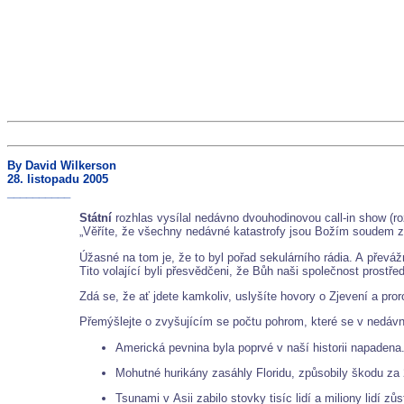
By David Wilkerson
28. listopadu 2005
__________
Státní
rozhlas vysílal nedávno dvouhodinovou call-in show (r
„Věříte, že všechny nedávné katastrofy jsou Božím soudem za
Úžasné na tom je, že to byl pořad sekulárního rádia. A převá
Tito volající byli přesvědčeni, že Bůh naši společnost prostř
Zdá se, že ať jdete kamkoliv, uslyšíte hovory o Zjevení a pro
Přemýšlejte o zvyšujícím se počtu pohrom, které se v nedávn
Americká pevnina byla poprvé v naší historii napadena.
Mohutné hurikány zasáhly Floridu, způsobily škodu za
Tsunami v Asii zabilo stovky tisíc lidí a miliony lidí z