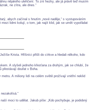
hnu nějakého ulehčení. To zní hezky, ale já právě teď musím
zrak, ne zítra, ale dnes.“
 starý, abych začínal s hnutím „nové naděje,“ s vystupováním
zi lidmi kolují, o tom, jak najít klid, jak se umět vypořádat
Ježíše Krista. Hříšníci přišli do církve a hledali někoho, kdo
iskem. A slyšeli jednoho křesťana za druhým, jak se chlubí, že
sů přestávají doufat v Boha.
metru. A miliony lidí na celém světě prožívají vnitřní neklid
 nezakolísá.“
e v naší moci to udělat. Jakub píše: „Kdo pochybuje, je podobný