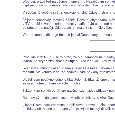
„Podívej, právě teď na věčnost nemyslím. Nezabývám se ‚neb
najít něco, co mi pomůže zvládnout další den. Jsem zničený, z
V současné době je svět znepokojený, plný úzkosti, strach ho
Já jsem doopravdy unavený z řečí: „Dovolte, abych vám ukázat
v TV a publikováním knih a „mítinky naděje.“ Já už prostě ne
se stresem, o naději. Zdá se, že jen málo z nich mělo vůbec n
Vše, co mohu udělat, je říci, jak jednal Duch svatý se mnou.
Proč lidé ztratili víru? Je to proto, že o ní nemohou najít žád
vytrval ve svých zkouškách a utrpení, kdo v situaci, kdy vši
Svět slyšel mnoho kázání o víře z televize a rádia. Nevěřící 
má víru. Ale kamkoliv se teď podívají, vidí příklady ztroskota
Slyšel jsem nedávno jednoho hlasatele, jak říká: „Žijeme v ner
ze všech otřesů, které se kolem nich šíří.
Takže, kam se lidé obrátí pro naději? Kde najdou příklady neot
Duch svatý mi dal jasné slovo: „Musíš ukotvit svou víru, Davi
„Upnout“ svou víru znamená „stabilizovat, zpevnit, učinit neotř
mořské vlně, hnané a zmítané větrem. Ať se takový člověk n