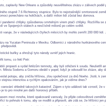
o, zaplavily New Orleans a způsobily neuvěřitelnou zkázu v zálivech podél p
ného stupně 7.6 Richterovy stupnice. Bylo to nejstrašnější smrtonosné zemětř
 pomoci ponecháno na holičkách, a další milion lidí zůstal bez domova.
ící pandemií chřipky způsobenou smrtelným virem ptačí chřipky. Rozšířila 
lidí ve Spojených státech a nesčíslně milionů po celém světě.
ti varuje, že v následujících čtyřech měsících by mohlo zemřít 200 000 lidí. 
ázu na Yucatan Peninsula v Mexiku. Odborníci z národního hurikánového centr
e předpovědi.
istické buňky a ohrožují tyto národy uvnitř jejich hranic.
it tomu, co řekl Petr:
jhlubší propasti a vydal řetězům temnoty, aby byli střeženi k soudu. Neušetřil
h. Města Sodomu a Gomoru obrátil v popel, když je odsoudil ke zkáze, aby d
eslal potopu, aby zničila hříšnou, zlou společnost za dnů Noeho. Jistě, k
se stejnou intenzitou a rychlým opakováním, jak je vidíme dnes?
varování ohledně takových katastrof. Zájem o tyto události tak vzrostl, že v
 je to pro mnohé jen další hororový příběh.
lasem mezi mnoha, které opakovaně varovaly, že přijde celosvětové zemětřese
cí to pohnulo k tomu, aby se modlili a připravili, ale zdá se, že hříšníci jen 