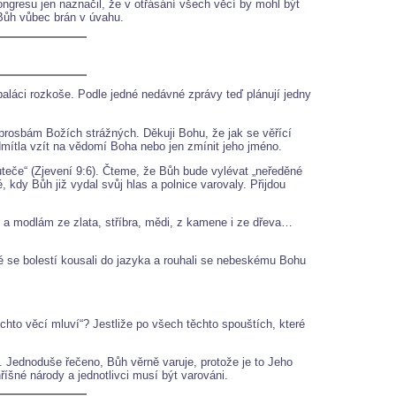
ngresu jen naznačil, že v otřásání všech věcí by mohl být
Bůh vůbec brán v úvahu.
paláci rozkoše. Podle jedné nedávné zprávy teď plánují jedny
 prosbám Božích strážných. Děkuji Bohu, že jak se věřící
odmítla vzít na vědomí Boha nebo jen zmínit jeho jméno.
 uteče“ (Zjevení 9:6). Čteme, že Bůh bude vylévat „neředěné
 kdy Bůh již vydal svůj hlas a polnice varovaly. Přijdou
nům a modlám ze zlata, stříbra, mědi, z kamene i ze dřeva…
dé se bolestí kousali do jazyka a rouhali se nebeskému Bohu
chto věcí mluví“? Jestliže po všech těchto spouštích, které
. Jednoduše řečeno, Bůh věrně varuje, protože je to Jeho
říšné národy a jednotlivci musí být varováni.