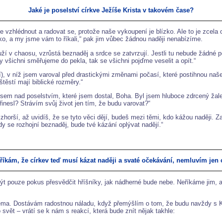
Jaké je poselství církve Ježíše Krista v takovém čase?
 vzhlédnout a radovat se, protože naše vykoupení je blízko. Ale to je zcela 
zko, a my jsme vám to říkali,“ pak jim vůbec žádnou naději nenabízíme.
rouží v chaosu, vzrůstá beznaděj a srdce se zatvrzují. Jestli tu nebude žádné 
 my všichni směřujeme do pekla, tak se všichni pojďme veselit a opít.“
ění), v níž jsem varoval před drastickými změnami počasí, které postihnou na
štěstí mají biblické rozměry.“
 jsem nad poselstvím, které jsem dostal, Boha. Byl jsem hluboce zdrcený žal
řinesl? Strávím svůj život jen tím, že budu varovat?“
zhorší, až uvidíš, že se tyto věci dějí, budeš mezi těmi, kdo kážou naději. Z
dy se rozhojní beznaděj, bude tvé kázání oplývat nadějí.“
říkám, že církev teď musí kázat naději a svaté očekávání, nemluvím jen 
být pouze pokus přesvědčit hříšníky, jak nádherné bude nebe. Neříkáme jim, a
ma. Dostávám radostnou náladu, když přemýšlím o tom, že budu navždy s Krist
vět – vrátí se k nám s reakcí, která bude znít nějak takhle: