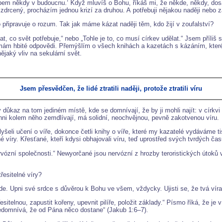
em někdy v budoucnu.‘ Když mluvíš o Bohu, říkáš mi, že někde, někdy, dosá
drcený, procházím jednou krizí za druhou. A potřebuji nějakou naději nebo zá
 připravuje o rozum. Tak jak máme kázat naději těm, kdo žijí v zoufalství?
, co svět potřebuje,“ nebo „Tohle je to, co musí církev udělat.“ Jsem příliš
mám hbité odpovědi. Přemýšlím o všech knihách a kazetách s kázáním, které me
ějaký vliv na sekulární svět.
Jsem přesvědčen, že lidé ztratili naději, protože ztratili víru
ný důkaz na tom jediném místě, kde se domnívají, že by ji mohli najít: v církvi 
chni kolem něho zemdlívají, má solidní, neochvějnou, pevně zakotvenou víru.
slyšeli učení o víře, dokonce četli knihy o víře, které my kazatelé vydáváme t
né víry. Křesťané, kteří kdysi obhajovali víru, teď uprostřed svých tvrdých ča
vózní společnosti.“ Newyorčané jsou nervózní z hrozby teroristických útoků v 
řesitelné víry?
de. Upni své srdce s důvěrou k Bohu ve všem, vždycky. Ujisti se, že tvá víra
esitelnou, zapustit kořeny, upevnit pilíře, položit základy.“ Písmo říká, že j
edomnívá, že od Pána něco dostane“ (Jakub 1:6–7).