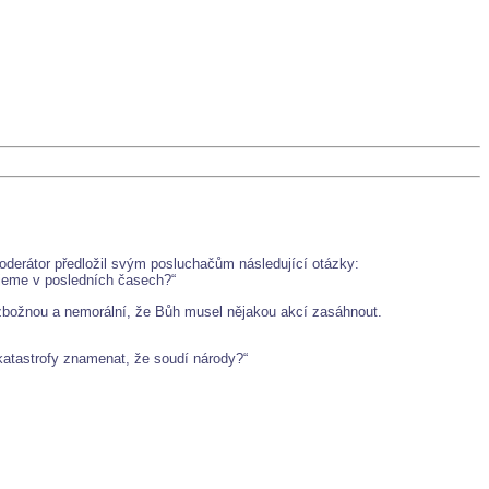
oderátor předložil svým posluchačům následující otázky:
ijeme v posledních časech?“
 bezbožnou a nemorální, že Bůh musel nějakou akcí zasáhnout.
o katastrofy znamenat, že soudí národy?“