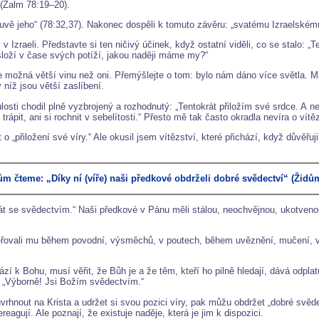
 (Žalm 78:19–20).
vě jeho“ (78:32,37). Nakonec dospěli k tomuto závěru: „svatému Izraelskému 
Izraeli. Představte si ten ničivý účinek, když ostatní viděli, co se stalo: „Ten
složí v čase svých potíží, jakou naději máme my?“
možná větší vinu než oni. Přemýšlejte o tom: bylo nám dáno více světla. M
 níž jsou větší zaslíbení.
losti chodil plně vyzbrojený a rozhodnutý: „Tentokrát přiložím své srdce. A
ápit, ani si rochnit v sebelítosti.“ Přesto mě tak často okradla nevíra o vítěz
t o „přiložení své víry.“ Ale okusil jsem vítězství, které přichází, když dův
ům čteme: „Díky ní (víře) naši předkové obdrželi dobré svědectví“ (Židům
át se svědectvím.“ Naši předkové v Pánu měli stálou, neochvějnou, ukotvenou
ěřovali mu během povodní, výsměchů, v poutech, během uvěznění, mučení, vál
ází k Bohu, musí věřit, že Bůh je a že těm, kteří ho pilně hledají, dává odp
: „Výborně! Jsi Božím svědectvím.“
nout na Krista a udržet si svou pozici víry, pak můžu obdržet „dobré svěde
eagují. Ale poznají, že existuje naděje, která je jim k dispozici.