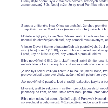
Přemýšlejte o tom: Byla v reakcích čelných světových předst
zainteresovaný Bůh. Nedej bože, že by snad Pán říkal něco 
Starosta zničeného New Orleansu prohlásil, že chce proměnit 
z největších oslav Mardi Gras (masopustní úterý) všech dob. Zv
Můžete si být jisti, že se New Orleans vrátí. A bude mnohem 
nahrnuli do ohrožených oblastí, aby pomohli evakuovaným, obrá
V knize Zjevení čteme o katastrofách tak pustošivých, že „lid
víno (Jeho) hněvu“ (14:10), za nímž budou následovat ekologic
i poté, kdy se Kristus zjeví, aby varoval a probudil církev.
Bible neuvěřitelně říká, že ti, „kteří nebyli zabiti těmito ra
nečinili také pokání ze svých vražd ani ze svého čarodějnictv
„A lidé byli páleni velikým žárem a rouhali se jménu Boha, k
pro své bolesti a pro své vředy, avšak nečinili pokání ze svýc
Jak neuvěřitelné pasáže. Lidé si raději rozkoušou jazyky a bud
Milovaní, jestliže sekulárním světem prorocká poselství nepo
přicházejí na zem, hříšníci stále hrozí Bohu pěstmi, proč vůb
Bible nám odpovídá takto: „Nečiníť zajisté Panovník Hospodin
spravedlnost a Jeho milost. Může používat vědce a další sekulá