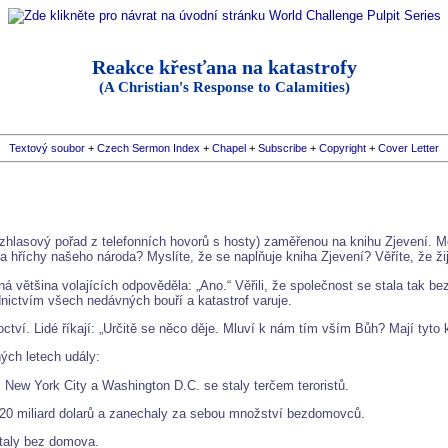
Reakce křesťana na katastrofy
(A Christian's Response to Calamities)
Textový soubor
+
Czech Sermon Index
+
Chapel
+
Subscribe
+
Copyright
+
Cover Letter
ozhlasový pořad z telefonních hovorů s hosty) zaměřenou na knihu Zjevení. M
 hříchy našeho národa? Myslíte, že se naplňuje kniha Zjevení? Věříte, že ž
žná většina volajících odpověděla: „Ano.“ Věřili, že společnost se stala tak
ednictvím všech nedávných bouří a katastrof varuje.
roctví. Lidé říkají: „Určitě se něco děje. Mluví k nám tím vším Bůh? Mají tyt
ých letech udály:
 New York City a Washington D.C. se staly terčem teroristů.
 20 miliard dolarů a zanechaly za sebou množství bezdomovců.
ůstaly bez domova.