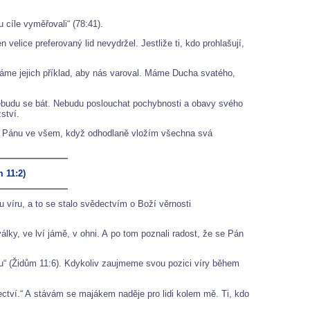
cíle vyměřovali“ (78:41).
 velice preferovaný lid nevydržel. Jestliže ti, kdo prohlašují,
áme jejich příklad, aby nás varoval. Máme Ducha svatého,
 nebudu se bát. Nebudu poslouchat pochybnosti a obavy svého
ství.
ěřuji Pánu ve všem, když odhodlaně vložím všechna svá
 11:2)
 víru, a to se stalo svědectvím o Boží věrnosti
ky, ve lví jámě, v ohni. A po tom poznali radost, že se Pán
latu“ (Židům 11:6). Kdykoliv zaujmeme svou pozici víry během
ctví.“ A stávám se majákem naděje pro lidi kolem mě. Ti, kdo