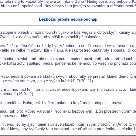
avitelů na tyto katastrofy nějaká zmínka o Bohu? Nedej bože, aby někdo v Ko
o hříchu naší společnosti. Navzdory všem jasným varováním a otřesům není 
Bezbožní prostě neposlouchají
zatopené oblasti v rozsáhlou čtvrť jako je Las Vegas s obrovskými kasiny a 
ou lidi z celého světa, aby přišli a pomohli při oslavách.
divočejší a hříšnější, než kdy byl. Všechno to se děje navzdory varováním a
tilo se velké množství lidí k Pánu. Ale i uprostřed katastrofy spousta lidí 
é (budou) hledat smrt, ale nenaleznou ji; budou toužit umřít, ale smrt od nich
ké katastrofy, spalující vedra, pandemické nemoci. To všechno přichází poté,
nami, však nečinili pokání ze skutků svých rukou, aby se přestali klanět démo
í, ze svého smilstva, ani ze svých krádeží“ (9:20–21).
terý má moc nad těmi ranami, avšak nečinili pokání, aby mu vzdali slávu… Li
h skutků“ (16:9–11).
ou proklínat Boha, než by činili pokání, i když mají k dispozici pozvání.
hnou, tak proč vůbec varovat? Proč říkat bezbožným: „Bůh prostřednictvím tě
ec pozvedat hlas?
 ničeho, leč by zjevil tajemství své služebníkům svým prorokům“ (Amos 3:7)
rní hlasy, aby vydávaly tato varování, ale ať už jsou prostředky jakékoliv, h