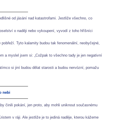
odlišné od jásání nad katastrofami. Jestliže všechno, co
poselství o naději nebo vykoupení, vyvodí z toho hříšníci
še pobřeží. Tyto kalamity budou tak fenomenální, neobyčejné,
em a myslel jsem si: „Cožpak to všechno tady je jen negativní
atímco si jiní budou dělat starosti a budou nervózní, pomažu
o nebi
by činili pokání, jen proto, aby mohli uniknout současnému
em v ráji. Ale jestliže je to jediná naděje, kterou kážeme