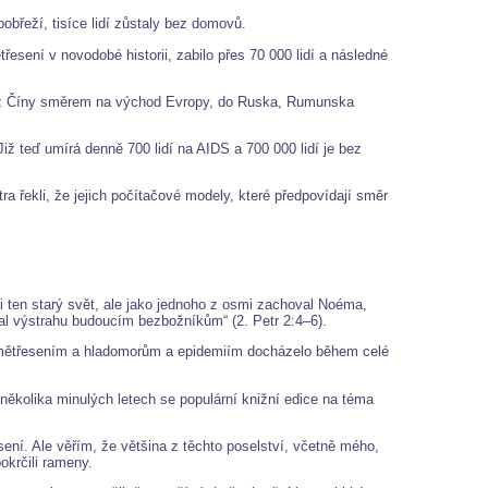
obřeží, tisíce lidí zůstaly bez domovů.
esení v novodobé historii, zabilo přes 70 000 lidí a následné
se z Číny směrem na východ Evropy, do Ruska, Rumunska
Již teď umírá denně 700 lidí na AIDS a 700 000 lidí je bez
a řekli, že jejich počítačové modely, které předpovídají směr
 ani ten starý svět, ale jako jednoho z osmi zachoval Noéma,
al výstrahu budoucím bezbožníkům“ (2. Petr 2:4–6).
 zemětřesením a hladomorům a epidemiím docházelo během celé
 několika minulých letech se populární knižní edice na téma
ní. Ale věřím, že většina z těchto poselství, včetně mého,
pokrčili rameny.