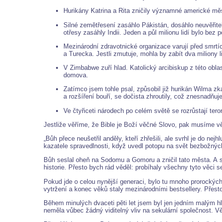
Hurikány Katrina a Rita zničily významné americké měst
Silné zemětřesení zasáhlo Pákistán, dosáhlo neuvěřitel
otřesy zasáhly Indii. Jeden a půl milionu lidí bylo bez
Mezinárodní zdravotnické organizace varují před smrt
a Turecka. Jestli zmutuje, mohla by zabít dva miliony 
V Zimbabwe zuří hlad. Katolický arcibiskup z této oblas
domova.
Zatímco jsem tohle psal, způsobil již hurikán Wilma zk
a rozšíření bouří, se dočista zhroutily, což znesnadňuj
Ve čtyřiceti národech po celém světě se rozrůstají teror
Jestliže věříme, že Bible je Boží věčné Slovo, pak musíme věř
„Bůh přece neušetřil anděly, kteří zhřešili, ale svrhl je do ne
kazatele spravedlnosti, když uvedl potopu na svět bezbožnýc
Bůh seslal oheň na Sodomu a Gomoru a zničil tato města. A s
historie. Přesto bych rád věděl: probíhaly všechny tyto věci 
Pokud jde o celou nynější generaci, bylo tu mnoho prorockých 
vytržení a konec věků staly mezinárodními bestsellery. Přesto
Během minulých dvaceti pěti let jsem byl jen jedním malým h
neměla vůbec žádný viditelný vliv na sekulární společnost. Věří