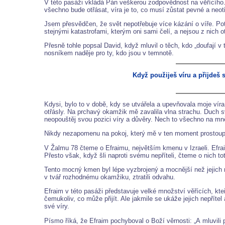
V této pasáži vkládá Pán veškerou zodpovědnost na věřícího. 
všechno bude otřásat, víra je to, co musí zůstat pevné a neotř
Jsem přesvědčen, že svět nepotřebuje více kázání o víře. Potř
stejnými katastrofami, kterým oni sami čelí, a nejsou z nich 
Přesně tohle popsal David, když mluvil o těch, kdo „doufají 
nosníkem naděje pro ty, kdo jsou v temnotě.
Když použiješ víru a přijdeš
Kdysi, bylo to v době, kdy se utvářela a upevňovala moje ví
otřásly. Na prchavý okamžik mě zavalila vlna strachu. Duch s
neopouštěj svou pozici víry a důvěry. Nech to všechno na mn
Nikdy nezapomenu na pokoj, který mě v ten moment prostoupil. 
V Žalmu 78 čteme o Efraimu, největším kmenu v Izraeli. Efrai
Přesto však, když šli naproti svému nepříteli, čteme o nich tot
Tento mocný kmen byl lépe vyzbrojený a mocnější než jejich nepř
v tvář rozhodnému okamžiku, ztratili odvahu.
Efraim v této pasáži představuje velké množství věřících, kte
čemukoliv, co může přijít. Ale jakmile se ukáže jejich nepřítel
své víry.
Písmo říká, že Efraim pochyboval o Boží věrnosti: „A mluvili pro