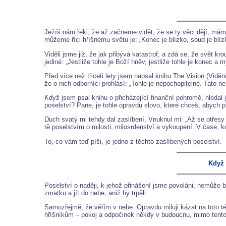
Ježíš nám řekl, že až začneme vidět, že se ty věci dějí, máme
můžeme říci hříšnému světu je: „Konec je blízko, soud je blí
Viděli jsme již, že jak přibývá katastrof, a zdá se, že svět k
jediné: „Jestliže tohle je Boží hněv, jestliže tohle je konec a
Před více než třiceti lety jsem napsal knihu The Vision (Vid
že o nich odborníci prohlásí: „Tohle je nepochopitelné. Tato ne
Když jsem psal knihu o přicházející finanční pohromě, hledal
poselství? Pane, je tohle opravdu slovo, které chceš, abych p
Duch svatý mi tehdy dal zaslíbení. Vnuknul mi: „Až se otřesy 
tě poselstvím o milosti, milosrdenství a vykoupení. V čase, k
To, co vám teď píši, je jedno z těchto zaslíbených poselství.
Když 
Poselství o naději, k jehož přinášení jsme povoláni, nemůže 
zmatku a jít do nebe, aniž by trpěli.
Samozřejmě, že věřím v nebe. Opravdu miluji kázat na toto té
hříšníkům – pokoj a odpočinek někdy v budoucnu, mimo tento s