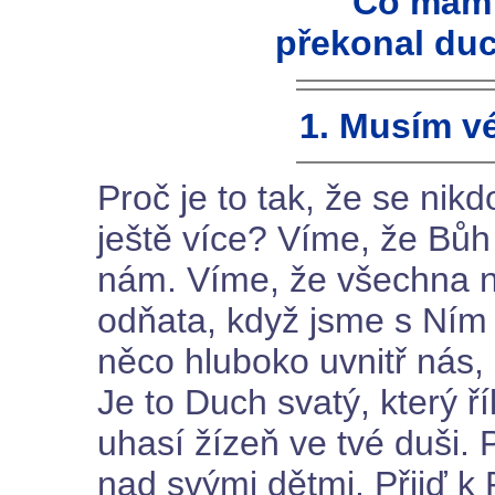
Co mám 
překonal du
1. Musím vé
Proč je to tak, že se nik
ještě více? Víme, že Bůh 
nám. Víme, že všechna 
odňata, když jsme s Ním 
něco hluboko uvnitř nás, 
Je to Duch svatý, který řík
uhasí žízeň ve tvé duši. P
nad svými dětmi. Přijď k P