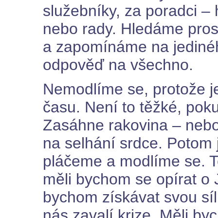
služebníky, za poradci –
nebo rady. Hledáme pros
a zapomínáme na jedinéh
odpověď na všechno.
Nemodlíme se, protože je 
času. Není to těžké, poku
Zasáhne rakovina – neb
na selhání srdce. Potom 
pláčeme a modlíme se. T
měli bychom se opírat o 
bychom získávat svou sí
nás zavalí krize. Měli b