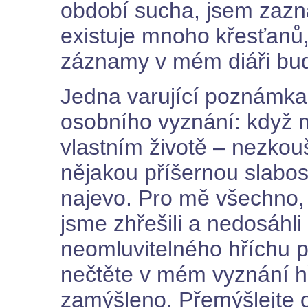
období sucha, jsem zazn
existuje mnoho křesťanů,
záznamy v mém diáři bud
Jedna varující poznámka
osobního vyznání: když 
vlastním životě – nezkouš
nějakou příšernou slabos
najevo. Pro mě všechno, c
jsme zhřešili a nedosáhl
neomluvitelného hříchu 
nečtěte v mém vyznání h
zamýšleno. Přemýšlejte o