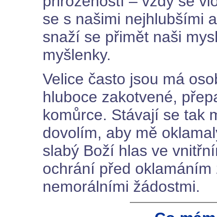
přirozeností – vždy se vl
se s našimi nejhlubšími 
snaží se přimět naši mysl,
myšlenky.
Velice často jsou má oso
hluboce zakotvené, přep
komůrce. Stávají se tak m
dovolím, aby mě oklamaly 
slabý Boží hlas ve vnitř
ochrání před oklamáním
nemorálními žádostmi.