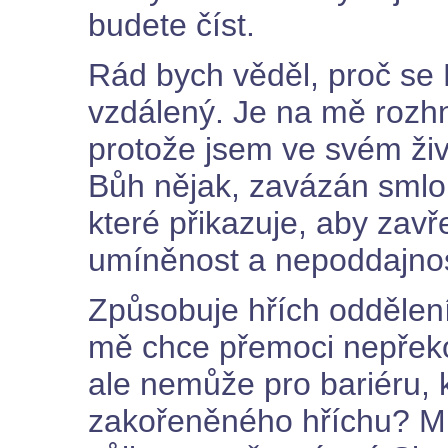
budete číst.
Rád bych věděl, proč se 
vzdálený. Je na mě rozh
protože jsem ve svém ži
Bůh nějak, zavázán smlo
které přikazuje, aby zav
umíněnost a nepoddajno
Způsobuje hřích oddělení
mě chce přemoci nepřeko
ale nemůže pro bariéru, k
zakořeněného hříchu? Mus