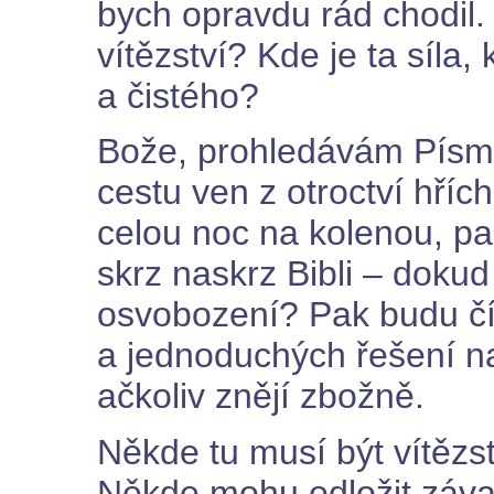
bych opravdu rád chodil.
vítězství? Kde je ta síla
a čistého?
Bože, prohledávám Písmo 
cestu ven z otroctví hří
celou noc na kolenou, pa
skrz naskrz Bibli – doku
osvobození? Pak budu číst
a jednoduchých řešení na
ačkoliv znějí zbožně.
Někde tu musí být vítězs
Někde mohu odložit záva