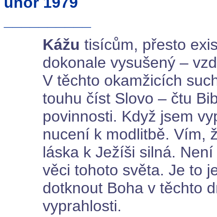
únor 1979
__________
Kážu
tisícům, přesto exis
dokonale vysušený – vzdá
V těchto okamžicích su
touhu číst Slovo – čtu Bib
povinnosti. Když jsem vyp
nucení k modlitbě. Vím, 
láska k Ježíši silná. Nen
věci tohoto světa. Je to 
dotknout Boha v těchto 
vyprahlosti.