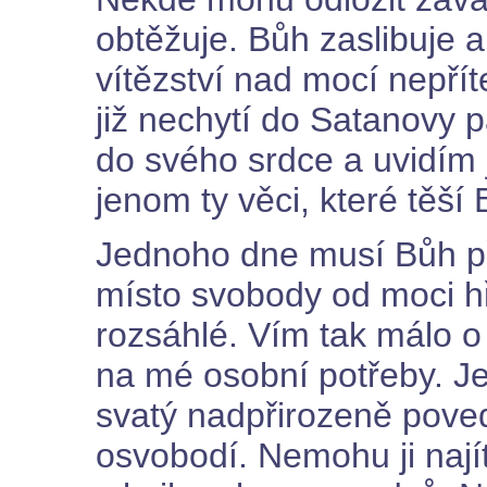
obtěžuje. Bůh zaslibuje 
vítězství nad mocí nepří
již nechytí do Satanovy 
do svého srdce a uvidím 
jenom ty věci, které těší
Jednoho dne musí Bůh př
místo svobody od moci hř
rozsáhlé. Vím tak málo o
na mé osobní potřeby. Je
svatý nadpřirozeně pove
osvobodí. Nemohu ji nají