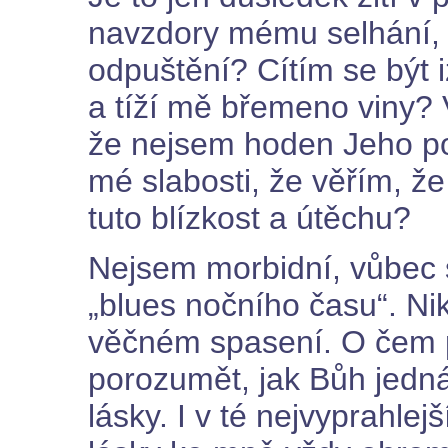
navzdory mému selhání, 
odpuštění? Cítím se být i
a tíží mě břemeno viny?
že nejsem hoden Jeho p
mé slabosti, že věřím, 
tuto blízkost a útěchu?
Nejsem morbidní, vůbec si
„blues nočního času“. N
věčném spasení. O čem p
porozumět, jak Bůh jedná
lásky. I v té nejvyprahle