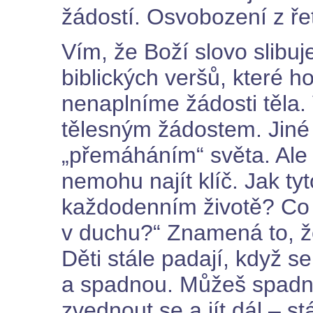
žádostí. Osvobození z ře
Vím, že Boží slovo slib
biblických veršů, které h
nenaplníme žádosti těla.
tělesným žádostem. Jiné
„přemáháním“ světa. Ale e
nemohu najít klíč. Jak ty
každodenním životě? Co
v duchu?“ Znamená to, 
Děti stále padají, když se
a spadnou. Můžeš spadno
zvednout se a jít dál – st