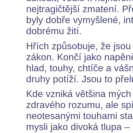
nejtragičtější zmatení. 
byly dobře vymyšlené, in
dobrému žití.
Hřích způsobuje, že jso
zákon. Končí jako napěně
hlad, touhy, chtíče a vá
druhy potíží. Jsou to př
Kde vzniká většina mých
zdravého rozumu, ale sp
neotesanými touhami sta
mysli jako divoká tlupa –