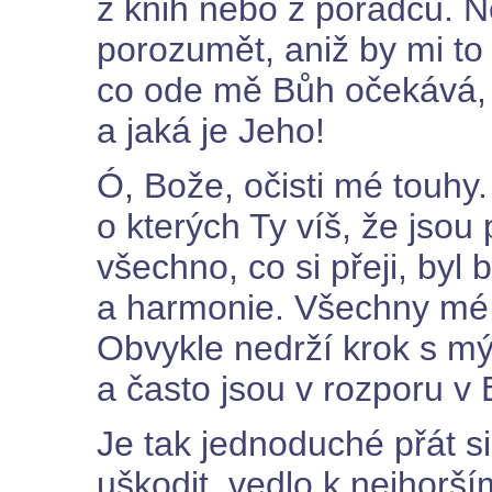
z knih nebo z poradců. 
porozumět, aniž by mi to 
co ode mě Bůh očekává, c
a jaká je Jeho!
Ó, Bože, očisti mé touhy.
o kterých Ty víš, že jsou
všechno, co si přeji, byl
a harmonie. Všechny mé l
Obvykle nedrží krok s m
a často jsou v rozporu v
Je tak jednoduché přát s
uškodit, vedlo k nejhorší