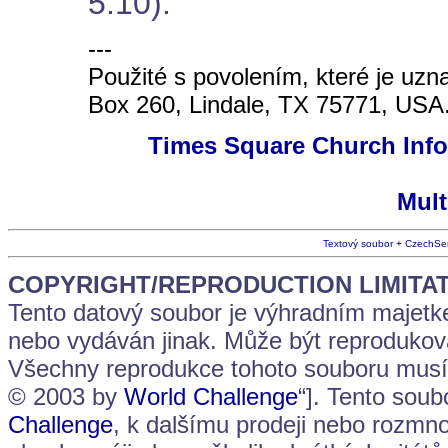
5:10).
---
Použité s povolením, které je uz
Box 260, Lindale, TX 75771, USA
Times Square Church Info
Mult
Textový soubor
+
CzechSe
COPYRIGHT/REPRODUCTION LIMITAT
Tento datový soubor je výhradním majet
nebo vydáván jinak. Může být reprodukován
Všechny reprodukce tohoto souboru musí 
© 2003 by
World Challenge
“]. Tento sou
Challenge
, k dalšímu prodeji nebo rozmn