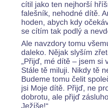
cítil jako ten nejhorší hří
falešník, nehodné dítě. A
hoden, abych kdy očekáva
se cítím tak podlý a nev
Ale navzdory tomu všemu
daleko. Nějak slyším zřete
„Přijď, mé dítě – jsem s
Stále tě miluji. Nikdy tě
Budeme tomu čelit společ
jsi Moje dítě. Přijď, ne pr
dobrotu, ale přijď záslu
Ježíše!“