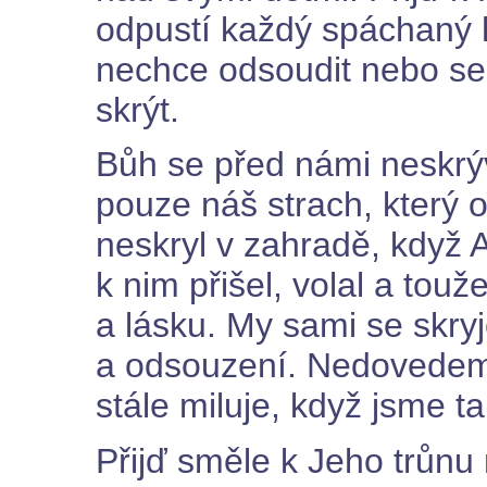
odpustí každý spáchaný h
nechce odsoudit nebo se
skrýt.
Bůh se před námi neskrýv
pouze náš strach, který 
neskryl v zahradě, když 
k nim přišel, volal a touže
a lásku. My sami se skryj
a odsouzení. Nedovedeme
stále miluje, když jsme t
Přijď směle k Jeho trůnu m