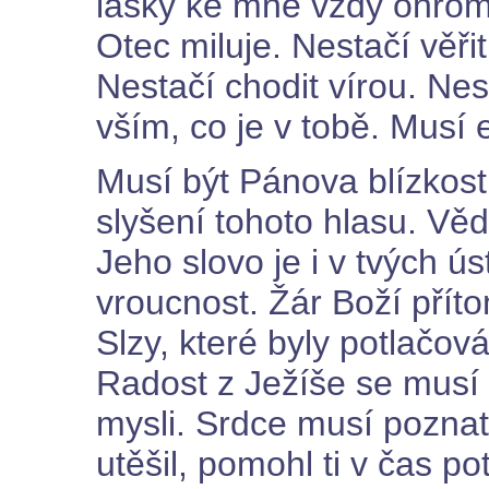
lásky ke mně vždy ohromuj
Otec miluje. Nestačí věř
Nestačí chodit vírou. Ne
vším, co je v tobě. Musí e
Musí být Pánova blízkost
slyšení tohoto hlasu. Vě
Jeho slovo je i v tvých ú
vroucnost. Žár Boží příto
Slzy, které byly potlačová
Radost z Ježíše se musí
mysli. Srdce musí poznat,
utěšil, pomohl ti v čas p