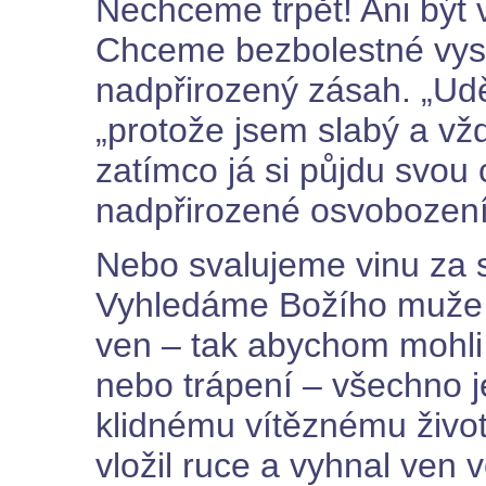
Nechceme trpět! Ani být v
Chceme bezbolestné vy
nadpřirozený zásah. „Udě
„protože jsem slabý a vž
zatímco já si půjdu svou
nadpřirozené osvobození
Nebo svalujeme vinu za 
Vyhledáme Božího muže 
ven – tak abychom mohli 
nebo trápení – všechno j
klidnému vítěznému živo
vložil ruce a vyhnal ven 