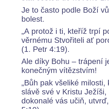
Je to často podle Boží v
bolest.
„A protož i ti, kteříž trpí
věrnému Stvořiteli ať por
(1. Petr 4:19).
Ale díky Bohu – trápení j
konečným vítězstvím!
„Bůh pak všeliké milosti,
slávě své v Kristu Ježíši,
dokonalé vás učiň, utvrď,