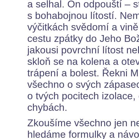
a selhal. On odpouští – st
s bohabojnou lítostí. Nem
výčitkách svědomí a vině
cestu zpátky do Jeho Bož
jakousi povrchní lítost ne
skloň se na kolena a otev
trápení a bolest. Řekni 
všechno o svých zápasec
o tvých pocitech izolace,
chybách.
Zkoušíme všechno jen ne
hledáme formulky a návod