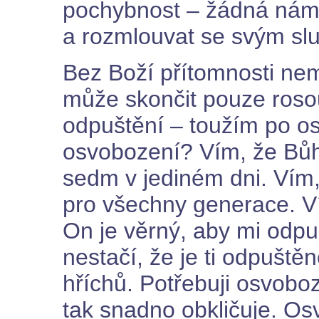
pochybnost – žádná námitk
a rozmlouvat se svým sl
Bez Boží přítomnosti ne
může skončit pouze rosou
odpuštění – toužím po o
osvobození? Vím, že Bůh 
sedm v jediném dni. Vím,
pro všechny generace. V
On je věrný, aby mi odpust
nestačí, že je ti odpuštěn
hříchů. Potřebuji osvobo
tak snadno obkličuje. Os