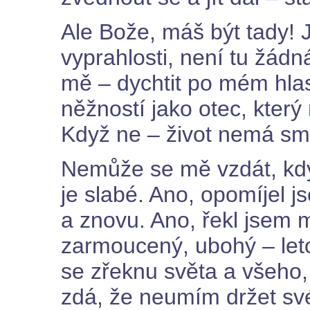
Ale Bože, máš být tady! J
vyprahlosti, není tu žádná
mě – dychtit po mém hlas
něžností jako otec, který
Když ne – život nemá sm
Nemůže se mě vzdát, kdy
je slabé. Ano, opomíjel 
a znovu. Ano, řekl jsem 
zarmoucený, ubohý – letos
se zřeknu světa a všeho,
zdá, že neumím držet své