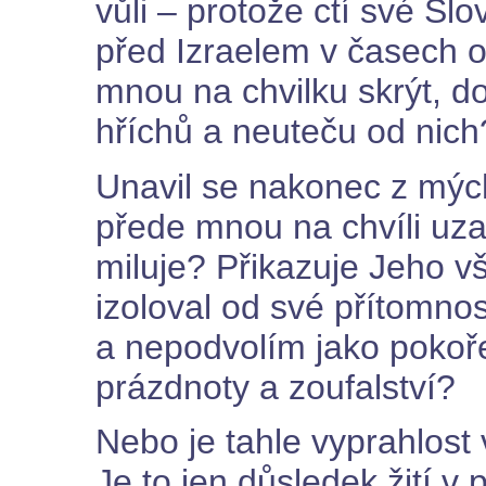
vůli – protože ctí své Sl
před Izraelem v časech 
mnou na chvilku skrýt, 
hříchů a neuteču od nich
Unavil se nakonec z mýc
přede mnou na chvíli uza
miluje? Přikazuje Jeho 
izoloval od své přítomno
a nepodvolím jako pokoř
prázdnoty a zoufalství?
Nebo je tahle vyprahlost
Je to jen důsledek žití v 