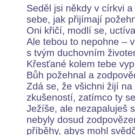
Seděl jsi někdy v církvi
sebe, jak přijímají požeh
Oni křičí, modlí se, uctí
Ale tebou to nepohne – v
s tvým duchovním živote
Křesťané kolem tebe vypr
Bůh požehnal a zodpovědě
Zdá se, že všichni žijí n
zkušeností, zatímco ty se
Ježíše, ale nezapaluješ s
nebyly dosud zodpověze
příběhy, abys mohl svědč