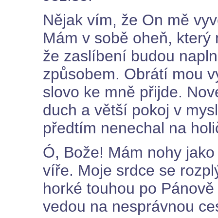
Nějak vím, že On mě vy
Mám v sobě oheň, který 
že zaslíbení budou napl
způsobem. Obrátí mou vyp
slovo ke mně přijde. Nov
duch a větší pokoj v mys
předtím nenechal na holi
Ó, Bože! Mám nohy jako z
víře. Moje srdce se rozpl
horké touhou po Pánově 
vedou na nesprávnou ces