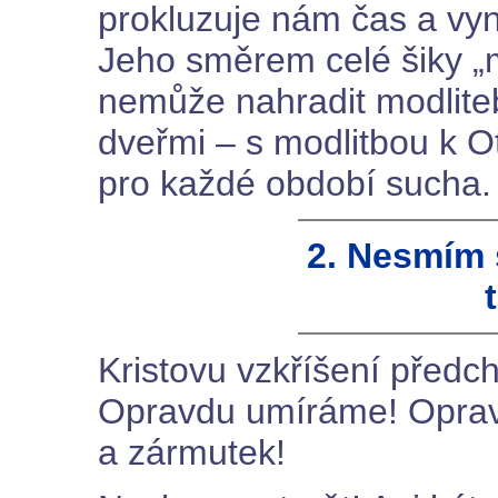
prokluzuje nám čas a v
Jeho směrem celé šiky „m
nemůže nahradit modlite
dveřmi – s modlitbou k Ot
pro každé období sucha.
2. Nesmím 
Kristovu vzkříšení předch
Opravdu umíráme! Opravd
a zármutek!