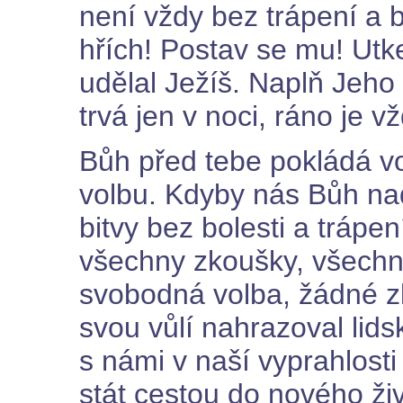
není vždy bez trápení a b
hřích! Postav se mu! Utkej
udělal Ježíš. Naplň Jeho 
trvá jen v noci, ráno je v
Bůh před tebe pokládá vo
volbu. Kdyby nás Bůh na
bitvy bez bolesti a trápe
všechny zkoušky, všechn
svobodná volba, žádné 
svou vůlí nahrazoval lids
s námi v naší vyprahlost
stát cestou do nového živ