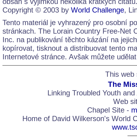
obsah s výjimkou několika krátkých citátů
Copyright © 2003 by
World Challenge
, L
Tento materiál je vyhrazený pro osobní po
stránkach. The Lorain Country Free-Net 
Inc. na publikování těchto kázání na jeji
kopírovat, tisknout a distribuovat tento m
Internetové stránce. Avšak můžete udělat 
This web s
The Miss
Linking Troubled Youth and
Web si
Chapel Site -
m
Home of David Wilkerson's World Ch
www.tsc