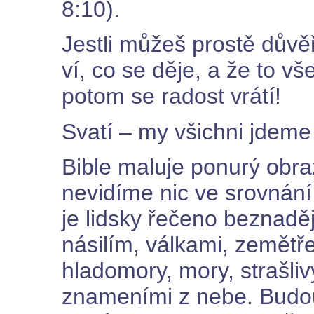
8:10).
Jestli můžeš prostě důvě
ví, co se děje, a že to v
potom se radost vrátí!
Svatí – my všichni jdeme
Bible maluje ponurý obra
nevidíme nic ve srovnání
je lidsky řečeno beznaděj
násilím, válkami, zemět
hladomory, mory, strašli
znameními z nebe. Budou