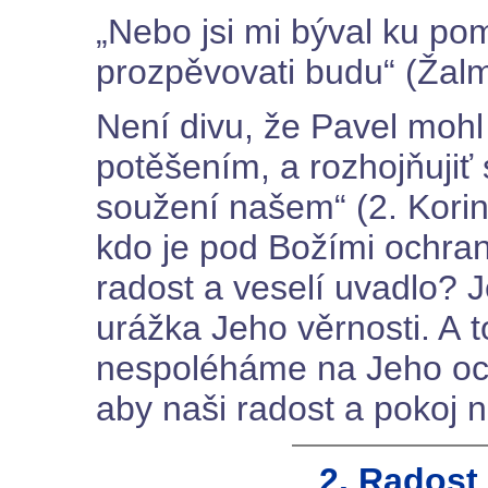
„Nebo jsi mi býval ku pom
prozpěvovati budu“ (Žalm
Není divu, že Pavel mohl
potěšením, a rozhojňujiť 
soužení našem“ (2. Kori
kdo je pod Božími ochrann
radost a veselí uvadlo? 
urážka Jeho věrnosti. A to
nespoléháme na Jeho ochr
aby naši radost a pokoj 
2. Radost