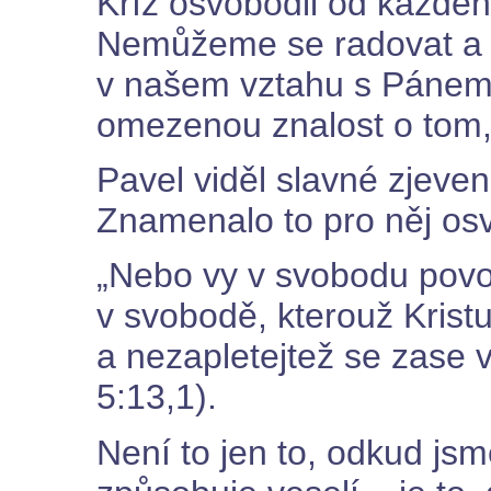
Kříž osvobodil od každého
Nemůžeme se radovat a 
v našem vztahu s Páne
omezenou znalost o tom, 
Pavel viděl slavné zjeven
Znamenalo to pro něj os
„Nebo vy v svobodu povol
v svobodě, kterouž Kristu
a nezapletejtež se zase 
5:13,1).
Není to jen to, odkud jsm