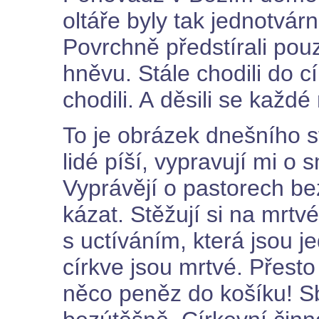
oltáře byly tak jednotvárn
Povrchně předstírali pouz
hněvu. Stále chodili do c
chodili. A děsili se každé
To je obrázek dnešního 
lidé píší, vypravují mi o 
Vyprávějí o pastorech b
kázat. Stěžují si na mrt
s uctíváním, která jsou j
církve jsou mrtvé. Přesto
něco peněz do košíku! Sb