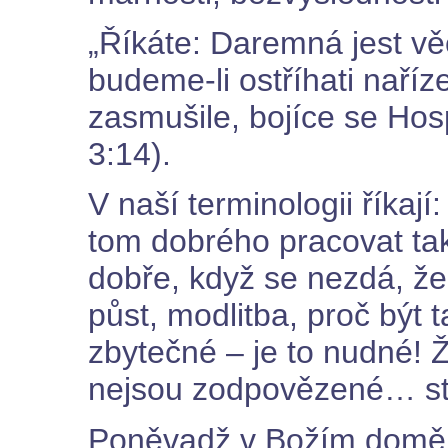
„Říkáte: Daremná jest věc
budeme-li ostříhati naříz
zasmušile, bojíce se Ho
3:14).
V naší terminologii říkají
tom dobrého pracovat tak 
dobře, když se nezdá, že 
půst, modlitba, proč být 
zbytečné – je to nudné!
nejsou zodpovězené… stá
Poněvadž v Božím domě 