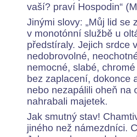
vaší? praví Hospodin“ (M
Jinými slovy: „Můj lid se 
v monotónní službě u oltá
předstíraly. Jejich srdce
nedobrovolné, neochotné,
nemocné, slabé, chromé o
bez zaplacení, dokonce 
nebo nezapálili oheň na ol
nahrabali majetek.
Jak smutný stav! Chamtiví
jiného než námezdníci. C