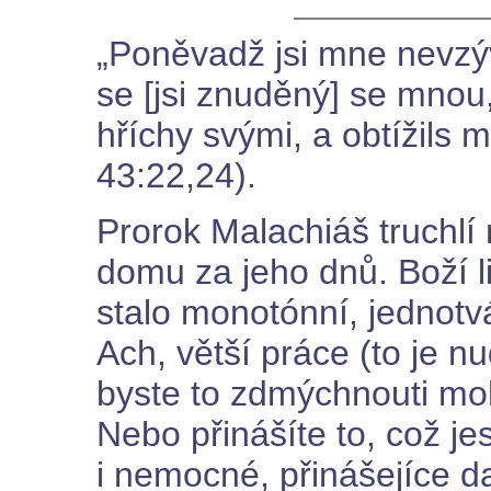
„Poněvadž jsi mne nevzýv
se [jsi znuděný] se mnou
hříchy svými, a obtížils 
43:22,24).
Prorok Malachiáš truchlí
domu za jeho dnů. Boží l
stalo monotónní, jednotvá
Ach, větší práce (to je nu
byste to zdmýchnouti moh
Nebo přinášíte to, což j
i nemocné, přinášejíce da