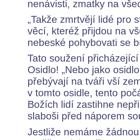
nenávisti, zmatky na vše
„Takže zmrtvějí lidé pro 
věcí, kteréž přijdou na 
nebeské pohybovati se b
Tato soužení přicházející
Osidlo! „Nebo jako osidlo
přebývají na tváři vší z
v tomto osidle, tento poč
Božích lidí zastihne nep
slaboši před náporem sou
Jestliže nemáme žádnou