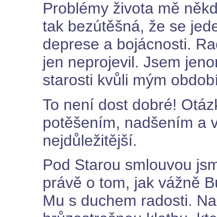
Problémy života mě někd
tak bezútěšná, že se jed
deprese a bojácnosti. Rad
jen neprojevil. Jsem jen
starosti kvůli mým obdob
To není dost dobré! Otázk
potěšením, nadšením a 
nejdůležitější.
Pod Starou smlouvou jsme
právě o tom, jak vážně Bů
Mu s duchem radosti. Na 