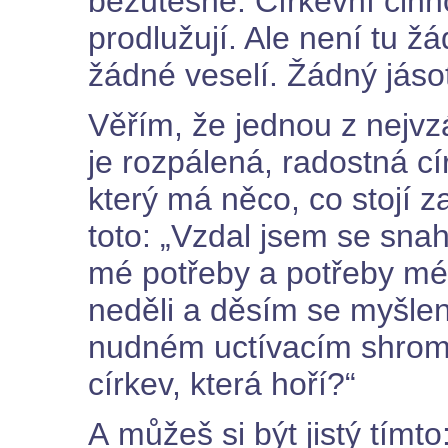
bezútěšně. Církevní činn
prodlužují. Ale není tu ž
žádné veselí. Žádný jásot
Věřím, že jednou z nejvz
je rozpálená, radostná c
který má něco, co stojí za
toto: „Vzdal jsem se snahy
mé potřeby a potřeby mé
neděli a děsím se myšle
nudném uctívacím shromá
církev, která hoří?“
A můžeš si být jistý tímt