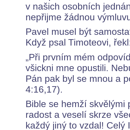
v našich osobních jedná
nepřijme žádnou výmluvu
Pavel musel být samostat
Když psal Timoteovi, řekl
„Při prvním mém odpovíd
všickni mne opustili. Neb
Pán pak byl se mnou a po
4:16,17).
Bible se hemží skvělými 
radost a veselí skrze vše
každý jiný to vzdal! Celý 