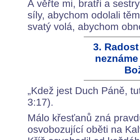
A věřte mi, bratři a ses
síly, abychom odolali tě
svatý volá, abychom obno
3. Radost
neznáme 
Bož
„Kdež jest Duch Páně, tu
3:17).
Málo křesťanů zná pravd
osvobozující oběti na Kalv