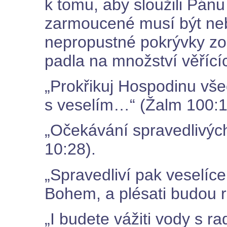
k tomu, aby sloužili Pánu
zarmoucené musí být ne
nepropustné pokrývky zouf
padla na množství věřícíc
„Prokřikuj Hospodinu vš
s veselím…“ (Žalm 100:1
„Očekávání spravedlivých
10:28).
„Spravedliví pak veselíc
Bohem, a plésati budou r
„I budete vážiti vody s r