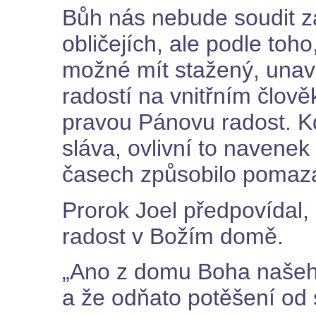
Bůh nás nebude soudit z
obličejích, ale podle toho
možné mít stažený, unave
radostí na vnitřním člově
pravou Pánovu radost. K
sláva, ovlivní to navenek
časech způsobilo pomazání
Prorok Joel předpovídal,
radost v Božím domě.
„Ano z domu Boha našeh
a že odňato potěšení od s