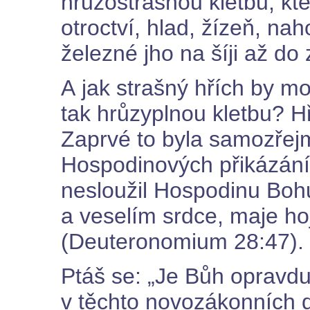
hrůzostrašnou kletbu, kte
otroctví, hlad, žízeň, na
železné jho na šíji až do 
A jak strašný hřích by mo
tak hrůzyplnou kletbu? Hř
Zaprvé to byla samozřej
Hospodinových přikázání. 
nesloužil Hospodinu Bo
a veselím srdce, maje ho
(Deuteronomium 28:47).
Ptáš se: „Je Bůh opravdu
v těchto novozákonních d