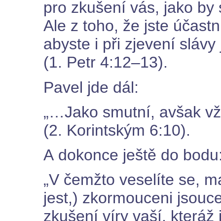
pro zkušení vás, jako by
Ale z toho, že jste účastn
abyste i při zjevení sláv
(1. Petr 4:12–13).
Pavel jde dál:
„…Jako smutní, avšak vž
(2. Korintským 6:10).
A dokonce ještě do bodu
„V čemžto veselíte se, mal
jest,) zkormouceni jsouc
zkušení víry vaší, kteráž