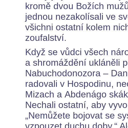
kromě dvou Božích mužů 
jednou nezakolísali ve sv
všichni ostatní kolem nic
zoufalství.
Když se vůdci všech náro
a shromáždění ukláněli 
Nabuchodonozora – Daniel
radovali v Hospodinu, neo
Mizach a Abdenágo skákal
Nechali ostatní, aby vyvo
„Nemůžete bojovat se s
vzpouzet duchu doby.“ Al