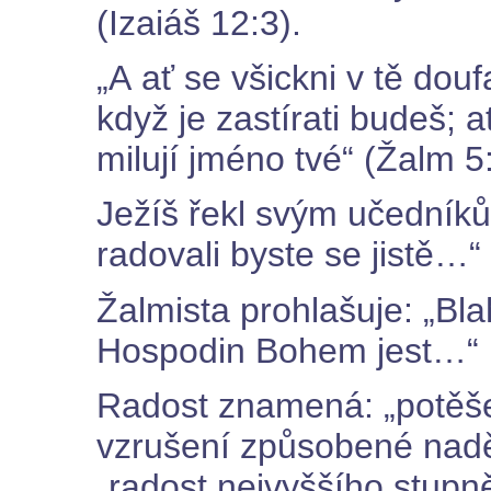
(Izaiáš 12:3).
„A ať se všickni v tě doufa
když je zastírati budeš; ať
milují jméno tvé“ (Žalm 5
Ježíš řekl svým učedníků
radovali byste se jistě…“
Žalmista prohlašuje: „Bla
Hospodin Bohem jest…“ 
Radost znamená: „potěšen
vzrušení způsobené nadě
„radost nejvyššího stupně