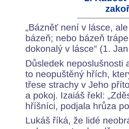
zakoř
„Bázněť není v lásce, al
bázeň; nebo bázeň trápen
dokonalý v lásce“ (1. Jan
Důsledek neposlušnosti a 
to neopuštěný hřích, kter
třese strachy v Jeho přít
a pokoj. Izaiáš řekl: „Zděs
hříšníci, podjala hrůza p
Lukáš říká, že lidé neobrá