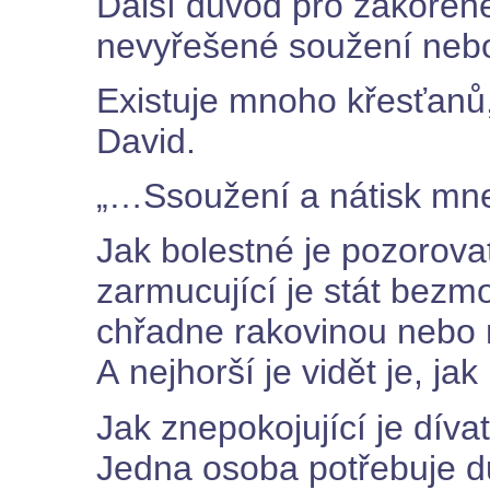
Další důvod pro zakořen
nevyřešené soužení neb
Existuje mnoho křesťanů,
David.
„…Ssoužení a nátisk mne
Jak bolestné je pozorovat
zarmucující je stát bezm
chřadne rakovinou nebo 
A nejhorší je vidět je, ja
Jak znepokojující je díva
Jedna osoba potřebuje dů