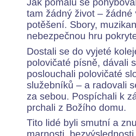
Jak pomalu se pohybovali
tam žádný život – žádné 
potěšení. Sbory, muzikanti
nebezpečnou hru pokryte
Dostali se do vyjeté kole
polovičaté písně, dávali s
poslouchali polovičaté sl
služebníků – a radovali 
za sebou. Pospíchali k 
prchali z Božího domu.
Tito lidé byli smutní a zn
marnosti, bezvýslednosti