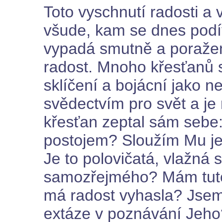
Toto vyschnutí radosti a v
všude, kam se dnes podív
vypadá smutně a poraženě
radost. Mnoho křesťanů s
sklíčení a bojácní jako n
svědectvím pro svět a je
křesťan zeptal sám sebe
postojem? Sloužím Mu je
Je to polovičatá, vlažná
samozřejmého? Mám tuto
má radost vyhasla? Jsem
extáze v poznávání Jeho