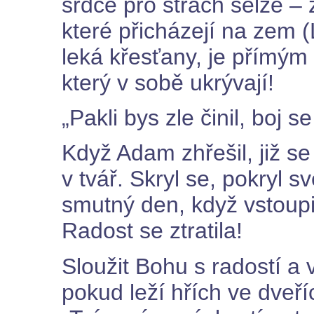
srdce pro strach selže – 
které přicházejí na zem (
leká křesťany, je přímým
který v sobě ukrývají!
„Pakli bys zle činil, boj
Když Adam zhřešil, již s
v tvář. Skryl se, pokryl s
smutný den, když vstoupil
Radost se ztratila!
Sloužit Bohu s radostí a
pokud leží hřích ve dveří