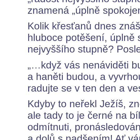
znamená „úplně spokojený
Kolik křesťanů dnes znáš,
hluboce potěšení, úplně s
nejvyššího stupně? Posle
„…když vás nenáviděti bu
a haněti budou, a vyvrh
radujte se v ten den a v
Kdyby to neřekl Ježíš, z
ale tady to je černé na b
odmítnuti, pronásledováni
a dolů s nadšením! Ať vá