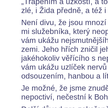
„Trápením a úzkostí, a to
zlé, i Žida předně, a té
Není divu, že jsou mnozí 
mi služebníka, který neop
vám ukážu nejsmutnějšíh
zemi. Jeho hřích zničil j
jakéhokoliv věřícího s nep
vám ukážu uzlíček nervů
odsouzením, hanbou a lí
Je možné, že jsme znudě
nepoctiví, nečestní k Bo