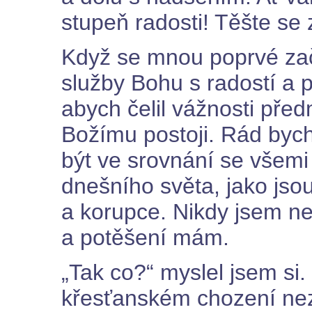
stupeň radosti! Těšte se 
Když se mnou poprvé zač
služby Bohu s radostí a 
abych čelil vážnosti pře
Božímu postoji. Rád bych 
být ve srovnání se všem
dnešního světa, jako jsou
a korupce. Nikdy jsem ne
a potěšení mám.
„Tak co?“ myslel jsem si
křesťanském chození neza