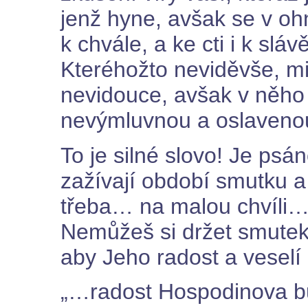
jenž hyne, avšak se v oh
k chvále, a ke cti i k sláv
Kteréhožto neviděvše, mi
nevidouce, avšak v něho v
nevýmluvnou a oslavenou
To je silné slovo! Je psán
zažívají období smutku a 
třeba… na malou chvíli… 
Nemůžeš si držet smutek!
aby Jeho radost a veselí b
„…radost Hospodinova b