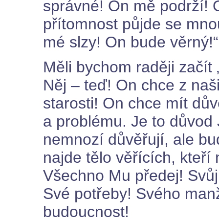
správné! On mě podrží!
přítomnost půjde se mno
mé slzy! On bude věrný!“
Měli bychom raději začít 
Něj – teď! On chce z na
starosti! On chce mít dův
a problému. Je to důvod
nemnozí důvěřují, ale bud
najde tělo věřících, kteří
Všechno Mu předej! Svůj 
Své potřeby! Svého manž
budoucnost!