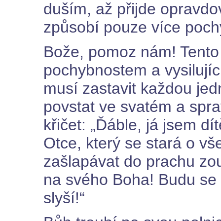
duším, až přijde opravdo
způsobí pouze více pochy
Bože, pomoz nám! Tento
pochybnostem a vysilující
musí zastavit každou jed
povstat ve svatém a spra
křičet: „Ďáble, já jsem 
Otce, který se stará o v
zašlapávat do prachu zou
na svého Boha! Budu se m
slyší!“