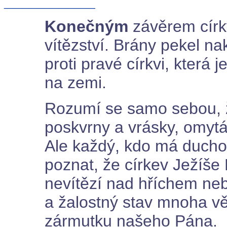
__________
Konečným
závěrem církv
vítězství. Brány pekel na
proti pravé církvi, která 
na zemi.
Rozumí se samo sebou, ž
poskvrny a vrásky, omyt
Ale každý, kdo má duch
poznat, že církev Ježíše
nevítězí nad hříchem ne
a žalostný stav mnoha věř
zármutku našeho Pána.