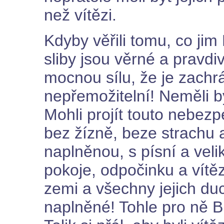
než vítězi.
Kdyby věřili tomu, co jim 
sliby jsou věrné a pravdi
mocnou sílu, že je zachrá
nepřemožitelní! Neměli b
Mohli projít touto nebez
bez žízně, beze strachu 
naplněnou, s písní a velik
pokoje, odpočinku a vítě
zemi a všechny jejich duc
naplněné! Tohle pro ně Bů