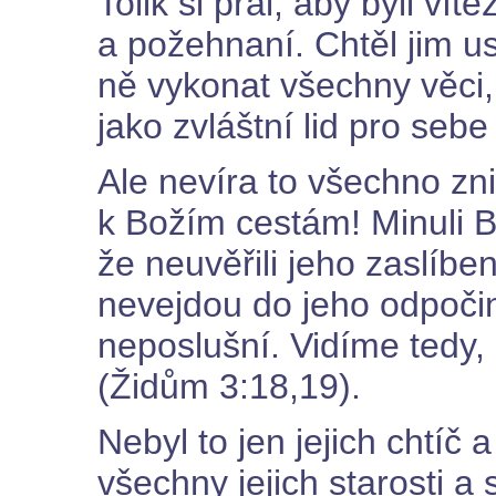
Tolik si přál, aby byli vít
a požehnaní. Chtěl jim ust
ně vykonat všechny věci,
jako zvláštní lid pro seb
Ale nevíra to všechno znič
k Božím cestám! Minuli Bo
že neuvěřili jeho zaslíbe
nevejdou do jeho odpočin
neposlušní. Vidíme tedy, 
(Židům 3:18,19).
Nebyl to jen jejich chtíč 
všechny jejich starosti a 