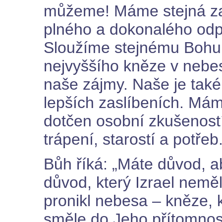
můžeme! Máme stejná zasl
plného a dokonalého odp
Sloužíme stejnému Bohu
nejvyššího kněze v nebes
naše zájmy. Naše je také
lepších zaslíbeních. Mám
dotčen osobní zkušenost
trápení, starostí a potřeb
Bůh říká: „Máte důvod, ab
důvod, který Izrael nemě
pronikl nebesa – kněze, k
směle do Jeho přítomnost