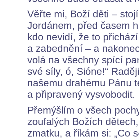
Věřte mi, Boží děti – st
Jordánem, před časem hoj
kdo nevidí, že to přichází
a zabednění – a nakonec 
volá na všechny spící pa
své síly, ó, Sióne!“ Radě
našemu drahému Pánu teď
a připravený vysvobodit.
Přemýšlím o všech pochy
zoufalých Božích dětech, 
zmatku, a říkám si: „Co