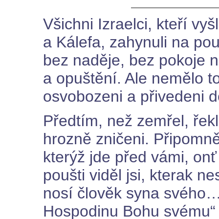
Všichni Izraelci, kteří vy
a Kálefa, zahynuli na pou
bez naděje, bez pokoje n
a opuštění. Ale nemělo to
osvobozeni a přivedeni 
Předtím, než zemřel, řekl
hrozně zničeni. Připomně
kterýž jde před vámi, on
poušti viděl jsi, kterak n
nosí člověk syna svého… a
Hospodinu Bohu svému“ 