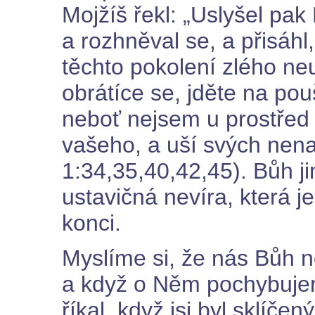
Mojžíš řekl: „Uslyšel pak
a rozhněval se, a přisáhl,
těchto pokolení zlého n
obrátíce se, jděte na po
neboť nejsem u prostřed
vašeho, a uší svých nen
1:34,35,40,42,45). Bůh jim
ustavičná nevíra, která j
konci.
Myslíme si, že nás Bůh n
a když o Něm pochybujem
říkal, když jsi byl sklíče