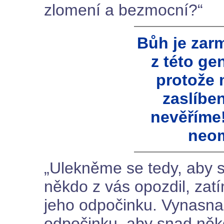
zlomení a bezmocní?“
Bůh je zar
z této ge
protože 
zaslíben
nevěříme!
neom
„Ulekněme se tedy, aby 
někdo z vás opozdil, zatí
jeho odpočinku. Vynasna
odpočinku, aby snad něk