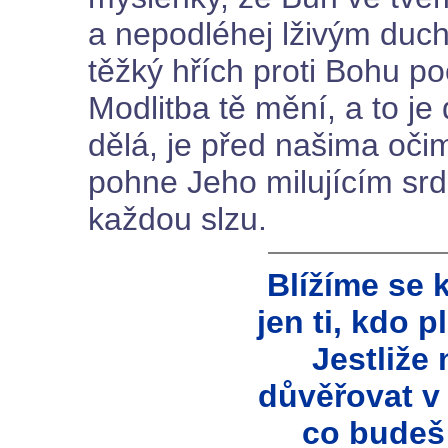
a nepodléhej lživým duch
těžký hřích proti Bohu p
Modlitba tě mění, a to je 
dělá, je před našima oči
pohne Jeho milujícím srd
každou slzu.
Blížíme se k
jen ti, kdo 
Jestliže
důvěřovat v
co budeš 