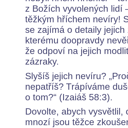
z Božích vyvolených lidí –
těžkým hříchem nevíry! Slo
se zajímá o detaily jejich
kterému doopravdy nevěřil
že odpoví na jejich modl
zázraky.
Slyšíš jejich nevíru? „P
nepatříš? Trápíváme duš
o tom?“ (Izaiáš 58:3).
Dovolte, abych vysvětlil,
mnozí jsou těžce zkouše