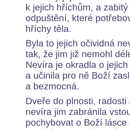
k jejich hříchům, a zabitý
odpuštění, které potřebov
hříchy těla.
Byla to jejich očividná ne
tak, že jim již nemohl dé
Nevíra je okradla o jejic
a učinila pro ně Boží zas
a bezmocná.
Dveře do plnosti, radosti 
nevíra jim zabránila vstou
pochybovat o Boží lásce 