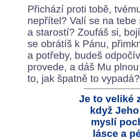
Přichází proti tobě, tv
nepřítel? Valí se na teb
a starostí? Zoufáš si, b
se obrátíš k Pánu, přim
a potřeby, budeš odpočíva
provede, a dáš Mu plnou 
to, jak špatně to vypadá?
Je to veliké 
když Jeho
myslí poc
lásce a pé