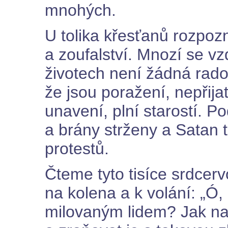
mnohých.
U tolika křesťanů rozpo
a zoufalství. Mnozí se vz
životech není žádná rados
že jsou poražení, nepřija
unavení, plní starostí. Pod
a brány strženy a Satan 
protestů.
Čteme tyto tisíce srdcer
na kolena a k volání: „Ó,
milovaným lidem? Jak nad