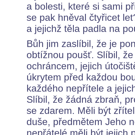
a bolesti, které si sami p
se pak hněval čtyřicet let?
a jejichž těla padla na po
Bůh jim zaslíbil, že je p
obtížnou poušť. Slíbil, ž
ochráncem, jejich útočiště
úkrytem před každou bouř
každého nepřítele a jeji
Slíbil, že žádná zbraň, p
se zdarem. Měli být zřít
duše, předmětem Jeho něž
nepřátelé měli být jejich