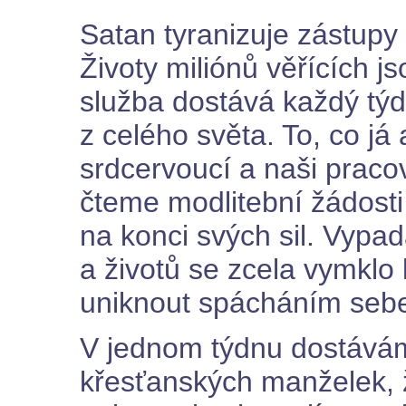
Satan tyranizuje zástupy 
Životy miliónů věřících 
služba dostává každý týd
z celého světa. To, co j
srdcervoucí a naši praco
čteme modlitební žádosti 
na konci svých sil. Vyp
a životů se zcela vymklo k
uniknout spácháním seb
V jednom týdnu dostává
křesťanských manželek, že