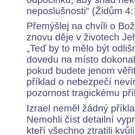
neposlušnosti“ (Židům 4:
Přemýšlej na chvíli o Bož
znovu děje v životech Jeh
„Teď by to mělo být odliš
dovedu na místo dokonal
pokud budete jenom věři
příklad o nebezpečí nevír
pozornost tragickému přík
Izrael neměl žádný příkla
Nemohli číst detailní vyp
kteří všechno ztratili kvů