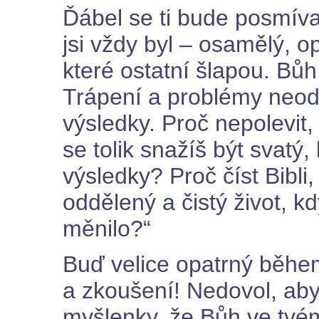
Ďábel se ti bude posmívat
jsi vždy byl – osamělý, 
které ostatní šlapou. Bů
Trápení a problémy neode
výsledky. Proč nepolevit,
se tolik snažíš být svatý,
výsledky? Proč číst Bibli,
oddělený a čistý život, k
měnilo?“
Buď velice opatrný během
a zkoušení! Nedovol, aby
myšlenky, že Bůh ve tvém