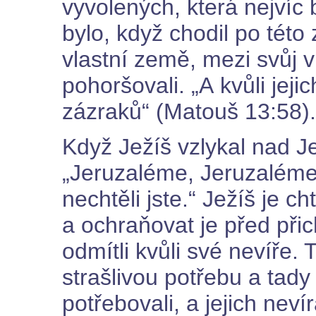
vyvolených, která nejvíc 
bylo, když chodil po této 
vlastní země, mezi svůj v
pohoršovali. „A kvůli je
zázraků“ (Matouš 13:58).
Když Ježíš vzlykal nad J
„Jeruzaléme, Jeruzaléme,
nechtěli jste.“ Ježíš je ch
a ochraňovat je před přic
odmítli kvůli své nevíře. 
strašlivou potřebu a tady
potřebovali, a jejich neví