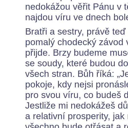
nedokážou věřit Pánu v 
najdou víru ve dnech bol
Bratři a sestry, právě teď
pomalý chodecký závod v
přijde. Brzy budeme muse
se soudy, které budou do
všech stran. Bůh říká: „J
pokoje, kdy nejsi pronás
pro svou víru, co budeš d
Jestliže mi nedokážeš d
a relativní prosperity, j
všechno bude otřásat a 