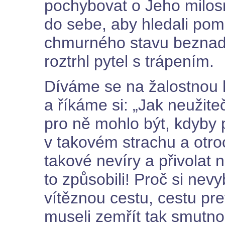
pochybovat o Jeho milosrd
do sebe, aby hledali pomo
chmurného stavu beznadě
roztrhl pytel s trápením.
Díváme se na žalostnou hi
a říkáme si: „Jak neužite
pro ně mohlo být, kdyby p
v takovém strachu a otro
takové nevíry a přivolat 
to způsobili! Proč si nevyb
vítěznou cestu, cestu p
museli zemřít tak smutno