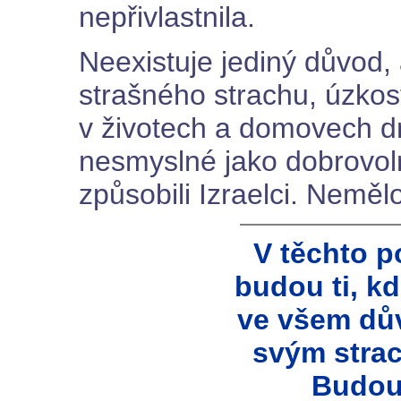
nepřivlastnila.
Neexistuje jediný důvod, a
strašného strachu, úzkost
v životech a domovech dn
nesmyslné jako dobrovoln
způsobili Izraelci. Neměl
V těchto 
budou ti, k
ve všem dů
svým stra
Budou