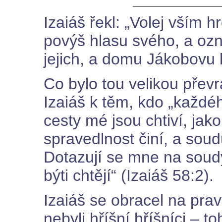
Izaiáš řekl: „Volej vším 
povýš hlasu svého, a oz
jejich, a domu Jákobovu hř
Co bylo tou velikou přev
Izaiáš k těm, kdo „každé
cesty mé jsou chtiví, jako
spravedlnost činí, a sou
Dotazují se mne na soudy
býti chtějí“ (Izaiáš 58:2).
Izaiáš se obracel na pra
nebyli hříšní hříšníci – to