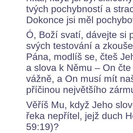
tvých pochybností a strac
Dokonce jsi měl pochybo
Ó, Boží svatí, dávejte si
svých testování a zkouš
Pána, modlíš se, čteš Je
a slova k Němu – On čte 
vážně, a On musí mít naš
příčinou největšího zárm
Věříš Mu, když Jeho slovo
řeka nepřítel, jejž duch 
59:19)?