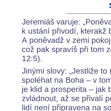
Jeremiáš varuje: „Poněva
k ustání přivodí, kterakž 
A poněvadž v zemi pokojné
což pak spravíš při tom
12:5).
Jinými slovy: „Jestliže t
spoléhat na Boha – v to
je klid a prosperita – ja
zvládnout, až se přivalí
lidí není připravena na s