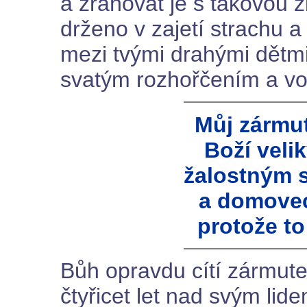
a zraňovat je s takovou zb
drženo v zajetí strachu 
mezi tvými drahými dětmi
svatým rozhořčením a vol
Můj zármu
Boží veli
žalostným 
a domovec
protože to
Bůh opravdu cítí zármute
čtyřicet let nad svým lid