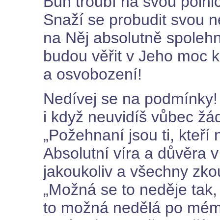
Bůh troubí na svou polnic
Snaží se probudit svou ne
na Něj absolutně spolehn
budou věřit v Jeho moc 
a osvobození!
Nedívej se na podmínky!
i když neuvidíš vůbec žád
„Požehnaní jsou ti, kteří n
Absolutní víra a důvěra 
jakoukoliv a všechny zko
„Možná se to neděje tak,
to možná nedělá po mém,