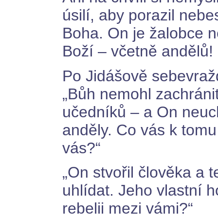
úsilí, aby porazil neb
Boha. On je žalobce ne
Boží – včetně andělů!
Po Jidášově sebevražd
„Bůh nemohl zachránit
učedníků – a On neuc
anděly. Co vás k tomu
vás?“
„On stvořil člověka a 
uhlídat. Jeho vlastní h
rebelii mezi vámi?“