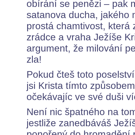
obírání se penězi – pak 
satanova ducha, jakého m
prostá chamtivost, která 
zrádce a vraha Ježíše Kr
argument, že milování p
zla!
Pokud čteš toto poselstv
jsi Krista tímto způsobe
očekávajíc ve své duši v
Není nic špatného na tom
jestliže zanedbáváš Ježíše
ponořený do hromadění p