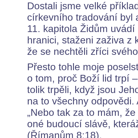
Dostali jsme velké příkl
církevního tradování byl
11. kapitola Židům uvádí h
hranici, staženi zaživa z 
že se nechtěli zříci svéh
Přesto tohle moje posels
o tom, proč Boží lid trpí 
tolik trpěli, když jsou J
na to všechny odpovědi. A
„Nebo tak za to mám, že 
oné budoucí slávě, kteráž
(Římanům 8:18).