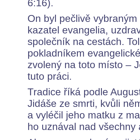
6:16).
On byl pečlivě vybraným 
kazatel evangelia, uzdra
společník na cestách. Tol
pokladníkem evangelické
zvolený na toto místo – 
tuto práci.
Tradice říká podle August
Jidáše ze smrti, kvůli ně
a vyléčil jeho matku z m
ho uznával nad všechny a