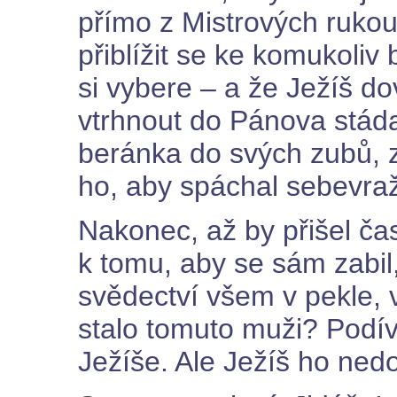
přímo z Mistrových rukou
přiblížit se ke komukoliv 
si vybere – a že Ježíš do
vtrhnout do Pánova stáda 
beránka do svých zubů, za
ho, aby spáchal sebevra
Nakonec, až by přišel ča
k tomu, aby se sám zabil
svědectví všem v pekle, v
stalo tomuto muži? Podív
Ježíše. Ale Ježíš ho nedo