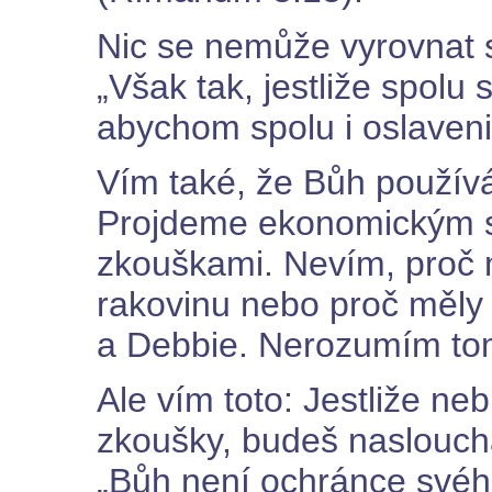
Nic se nemůže vyrovnat s
„Však tak, jestliže spolu 
abychom spolu i oslaveni 
Vím také, že Bůh používá 
Projdeme ekonomickým s
zkouškami. Nevím, proč 
rakovinu nebo proč měly
a Debbie. Nerozumím tom
Ale vím toto: Jestliže n
zkoušky, budeš naslouchat
„Bůh není ochránce svého