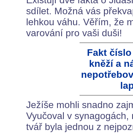
Existují dvě fakta o Jidáš
sdílet. Možná vás překva
lehkou váhu. Věřím, že m
varování pro vaši duši!
Fakt číslo
kněží a n
nepotřebova
lap
Ježíše mohli snadno zaj
Vyučoval v synagogách, na
tvář byla jednou z nejpoz