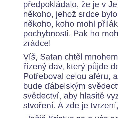
předpokládalo, že je v Je
někoho, jehož srdce bylo
někoho, koho mohl přiláka
pochybnosti. Pak ho moh
zrádce!
Víš, Satan chtěl mnohem 
řízený dav, který půjde 
Potřeboval celou aféru, a
bude ďábelským svědect
svědectví, aby hlasitě vy
stvoření. A zde je tvrzení,