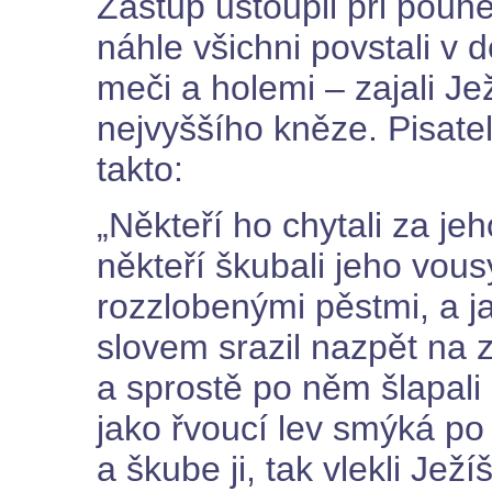
Zástup ustoupil při pou
náhle všichni povstali v
meči a holemi – zajali Je
nejvyššího kněze. Pisate
takto:
„Někteří ho chytali za jeh
někteří škubali jeho vousy,
rozzlobenými pěstmi, a ja
slovem srazil nazpět na z
a sprostě po něm šlapa
jako řvoucí lev smýká po z
a škube ji, tak vlekli Je