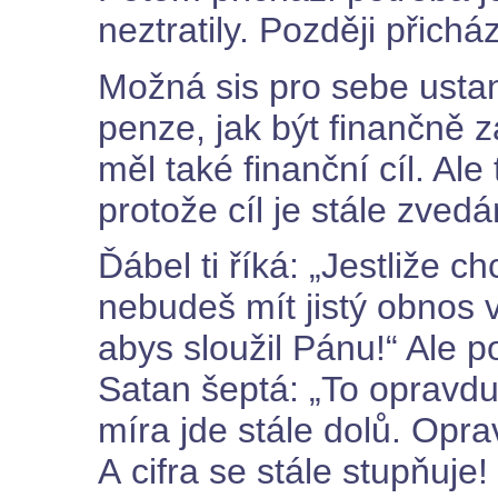
neztratily. Později přichá
Možná sis pro sebe ustano
penze, jak být finančně za
měl také finanční cíl. Ale
protože cíl je stále zved
Ďábel ti říká: „Jestliže c
nebudeš mít jistý obnos
abys sloužil Pánu!“ Ale p
Satan šeptá: „To opravdu
míra jde stále dolů. Op
A cifra se stále stupňuje!