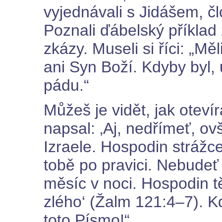
vyjednávali s Jidášem, č
Poznali ďábelský příklad
zkázy. Museli si říci: „M
ani Syn Boží. Kdyby byl,
pádu.“
Můžeš je vidět, jak otevíra
napsal: ‚Aj, nedřímeť, ov
Izraele. Hospodin strážce
tobě po pravici. Nebudeť 
měsíc v noci. Hospodin t
zlého‘ (Žalm 121:4–7). Kd
toto Písmo!“