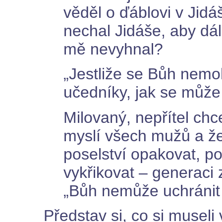
věděl o ďáblovi v Jid
nechal Jidáše, aby dá
mě nevyhnal?
„Jestliže se Bůh nemoh
učedníky, jak se může
Milovaný, nepřítel ch
myslí všech mužů a ž
poselství opakovat, 
vykřikovat – generaci 
„Bůh nemůže uchránit 
Představ si, co si museli