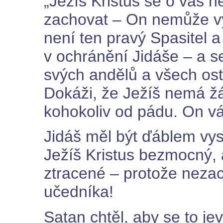
„Ježíš Kristus se o vás 
zachovat – On nemůže vy
není ten pravý Spasitel a
v ochránění Jidáše – a s
svých andělů a všech osta
Dokáži, že Ježíš nemá 
kohokoliv od pádu. On vá
Jidáš měl být ďáblem vys
Ježíš Kristus bezmocný, a
ztracené – protože nezac
učedníka!
Satan chtěl, aby se to je