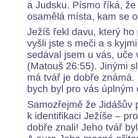
a Judsku. Písmo říká, že 
osamělá místa, kam se od
Ježíš řekl davu, který ho 
vyšli jste s meči a s kyj
sedával jsem u vás, uče v
(Matouš 26:55). Jinými s
má tvář je dobře známá. 
bych byl pro vás úplným 
Samozřejmě že Jidášův p
k identifikaci Ježíše – pr
dobře znali! Jeho tvář by