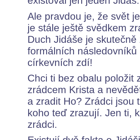
existoval jen jeden Jidáš.
Ale pravdou je, že svět j
je stále ještě svědkem zr
Duch Jidáše je skutečně 
formálních následovníků K
církevních zdí!
Chci ti bez obalu položit
zrádcem Krista a nevědět
a zradit Ho? Zrádci jsou t
koho teď zrazují. Jen ti, 
zrádci.