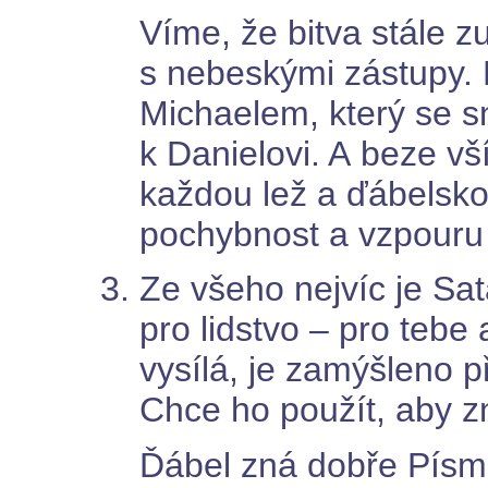
Víme, že bitva stále zu
s nebeskými zástupy.
Michaelem, který se sn
k Danielovi. A beze v
každou lež a ďábelskou
pochybnost a vzpouru
Ze všeho nejvíc je Sa
pro lidstvo – pro tebe 
vysílá, je zamýšleno p
Chce ho použít, aby zn
Ďábel zná dobře Písmo