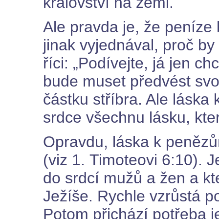
království na zemi.
Ale pravda je, že peníze
jinak vyjednával, proč by
říci: „Podívejte, já jen ch
bude muset předvést svou
částku stříbra. Ale láska
srdce všechnu lásku, kte
Opravdu, láska k penězů
(viz 1. Timoteovi 6:10). 
do srdcí mužů a žen a kt
Ježíše. Rychle vzrůstá 
Potom přichází potřeba je