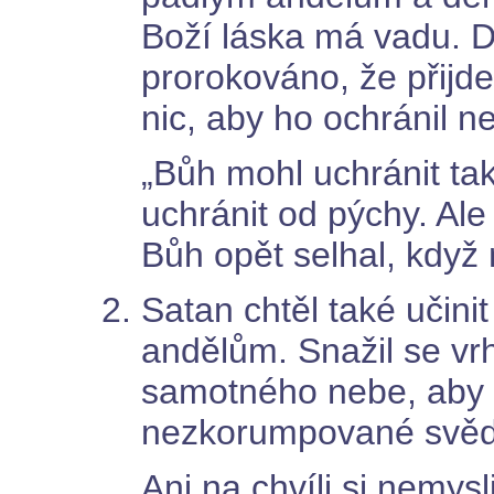
Boží láska má vadu. 
prorokováno, že přijde
nic, aby ho ochránil n
„Bůh mohl uchránit ta
uchránit od pýchy. Ale
Bůh opět selhal, když 
Satan chtěl také učin
andělům. Snažil se vr
samotného nebe, aby p
nezkorumpované svědk
Ani na chvíli si nemys