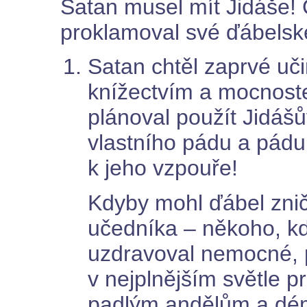
Satan musel mít Jidáše! 
proklamoval své ďábelské 
Satan chtěl zaprvé uči
knížectvím a mocnost
plánoval použít Jidáš
vlastního pádu a pádu 
k jeho vzpouře!
Kdyby mohl ďábel znič
učedníka – někoho, k
uzdravoval nemocné, p
v nejplnějším světle p
padlým andělům a dé