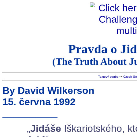
Pravda o Jidá
(The Truth About Ju
Textový soubor
+
Czech Se
By David Wilkerson
15. června 1992
__________
„
Jidáše
Iškariotského, kt