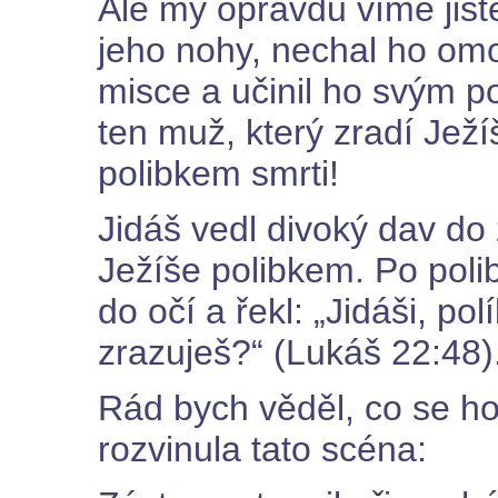
Ale my opravdu víme jisté
jeho nohy, nechal ho omoč
misce a učinil ho svým p
ten muž, který zradí Je
polibkem smrti!
Jidáš vedl divoký dav do 
Ježíše polibkem. Po poli
do očí a řekl: „Jidáši, p
zrazuješ?“ (Lukáš 22:48)
Rád bych věděl, co se hon
rozvinula tato scéna: