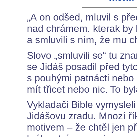
„A on odšed, mluvil s pře
nad chrámem, kterak by ho
a smluvili s ním, že mu c
Slovo „smluvili se“ tu z
se Jidáš posadil před tyto
s pouhými patnácti nebo 
mít třicet nebo nic. To by
Vykladači Bible vymysle
Jidášovu zradu. Mnozí řík
motivem – že chtěl jen př