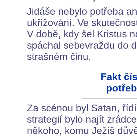
Jidáše nebylo potřeba an
ukřižování. Ve skutečnost
V době, kdy šel Kristus na
spáchal sebevraždu do d
strašném činu.
Fakt čí
potřeb
Za scénou byl Satan, říd
strategií bylo najít zrádc
někoho, komu Ježíš důvě