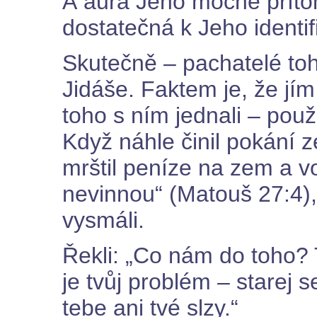
A aura Jeho mocné příto
dostatečná k Jeho identif
Skutečně – pachatelé toh
Jidáše. Faktem je, že jím 
toho s ním jednali – použi
Když náhle činil pokání 
mrštil peníze na zem a vo
nevinnou“ (Matouš 27:4),
vysmáli.
Řekli: „Co nám do toho? Ty
je tvůj problém – starej
tebe ani tvé slzy.“