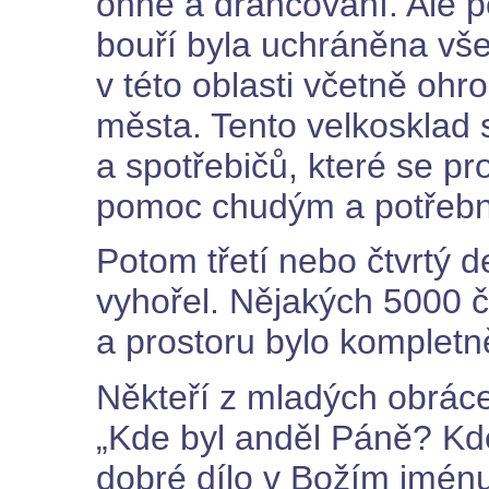
ohně a drancování. Ale p
bouří byla uchráněna vš
v této oblasti včetně oh
města. Tento velkosklad 
a spotřebičů, které se pr
pomoc chudým a potřeb
Potom třetí nebo čtvrtý 
vyhořel. Nějakých 5000 č
a prostoru bylo kompletn
Někteří z mladých obráce
„Kde byl anděl Páně? Kd
dobré dílo v Božím jménu.