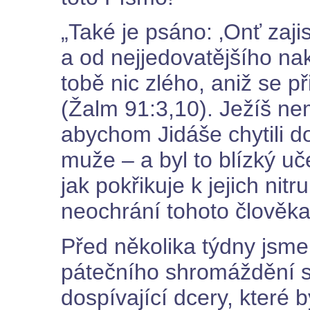
„Také je psáno: ‚Onť zaji
a od nejjedovatějšího n
tobě nic zlého, aniž se př
(Žalm 91:3,10). Ježíš ne
abychom Jidáše chytili do
muže – a byl to blízký u
jak pokřikuje k jejich nitr
neochrání tohoto člověk
Před několika týdny jsm
pátečního shromáždění sl
dospívající dcery, které