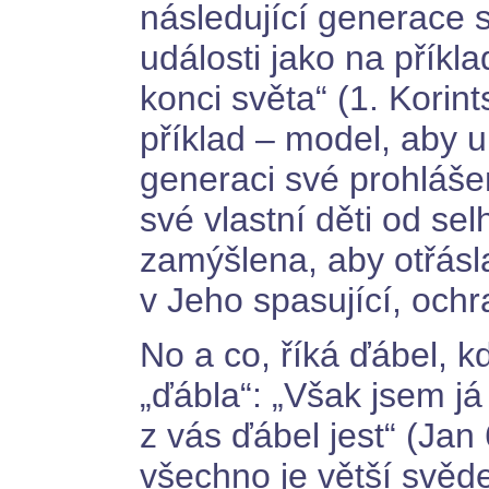
následující generace 
události jako na příkla
konci světa“ (1. Korin
příklad – model, aby 
generaci své prohláše
své vlastní děti od se
zamýšlena, aby otřásl
v Jeho spasující, ochr
No a co, říká ďábel, k
„ďábla“: „Však jsem já
z vás ďábel jest“ (Jan
všechno je větší svěde