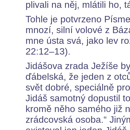
plivali na něj, mlátili ho,
Tohle je potvrzeno Písm
mnozí, silní volové z Báz
mne ústa svá, jako lev ro
22:12–13).
Jidášova zrada Ježíše by
ďábelská, že jeden z otců
svět dobré, speciálně pr
Jidáš samotný dopustil t
kromě něho samého již n
zrádcovská osoba.“ Jiným