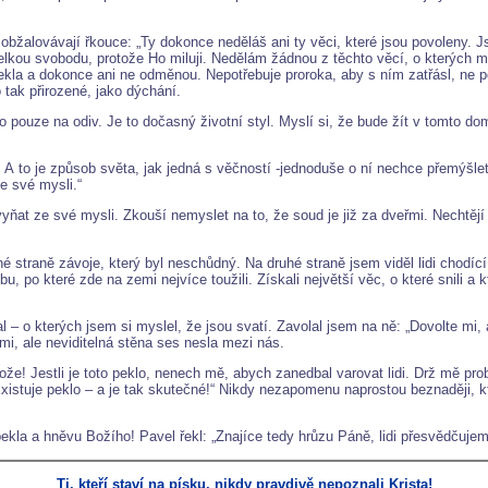
 obžalovávají řkouce: „Ty dokonce neděláš ani ty věci, které jsou povoleny. 
kou svobodu, protože Ho miluji. Nedělám žádnou z těchto věcí, o kterých ml
kla a dokonce ani ne odměnou. Nepotřebuje proroka, aby s ním zatřásl, ne po
 tak přirozené, jako dýchání.
to pouze na odiv. Je to dočasný životní styl. Myslí si, že bude žít v tomto 
. A to je způsob světa, jak jedná s věčností -jednoduše o ní nechce přemýšle
e své mysli.“
yňat ze své mysli. Zkouší nemyslet na to, že soud je již za dveřmi. Nechtěj
 straně závoje, který byl neschůdný. Na druhé straně jsem viděl lidi chodící 
o které zde na zemi nejvíce toužili. Získali největší věc, o které snili a kte
l – o kterých jsem si myslel, že jsou svatí. Zavolal jsem na ně: „Dovolte mi, 
imi, ale neviditelná stěna ses nesla mezi nás.
 Bože! Jestli je toto peklo, nenech mě, abych zanedbal varovat lidi. Drž mě p
xistuje peklo – a je tak skutečné!“ Nikdy nezapomenu naprostou beznaději, kt
ekla a hněvu Božího! Pavel řekl: „Znajíce tedy hrůzu Páně, lidi přesvědčuje
Ti, kteří staví na písku, nikdy pravdivě nepoznali Krista!