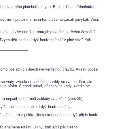
ezhotovostního platebního styku. Banka „Chase Manhattan
 nevíme – protože jsme si tomu všemu začali přivykat. Věci,
t základ víry nutný k tomu,aby vydrželi v těchto časech?
Tvých dětí padne, když bouře zaútočí v plné síle? Kolik
těchto posledních dnech neuvěřitelnou pravdu. Avšak pouze
 se vody, zvedla se vichřice, a vrhly se na ten dům, ale
 na písku. A spadl příval, přihnaly se vody, zvedla se
„…a nepadl, neboť měl základy na skále“ (verš 25).
 žili lidé obou skupin, když bouře zasáhla.
cházejícím z pekla. Nic s nimi nepohne, když přijde bouře.
 To znamená totální, úplný, zničující pád všeho.