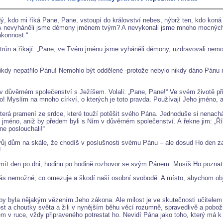
ý, kdo mi říká Pane, Pane, vstoupí do království nebes, nýbrž ten, kdo koná
? A nevyháněli jsme démony jménem tvým? A nevykonali jsme mnoho mocných
ákonnost.“
ží trůn a říkají: „Pane, ve Tvém jménu jsme vyháněli démony, uzdravovali nem
 nikdy nepatřilo Pánu! Nemohlo být oddělené -protože nebylo nikdy dáno Pánu 
 v důvěrném společenství s Ježíšem. Volali: „Pane, Pane!“ Ve svém životě p
o! Myslím na mnoho církví, o kterých je toto pravda. Používají Jeho jméno, a
erá pramení ze srdce, které touží potěšit svého Pána. Jednoduše si nenacháze
 jméno, aniž by předem byli s Ním v důvěrném společenství. A řekne jim: „Říká
ne poslouchali!“
íš svůj dům na skále, že chodíš v poslušnosti svému Pánu – ale dosud Ho de
!
 den po dni, hodinu po hodině rozhovor se svým Pánem. Musíš Ho poznat, r
 nás nemožné, co omezuje a škodí naší osobní svobodě. A místo, abychom obja
 byla nějakým vězením Jeho zákona. Ale milost je ve skutečnosti učitelem sv
ost a choutky světa a žili v nynějším běhu věcí rozumně, spravedlivě a pobo
m v ruce, vždy připraveného potrestat ho. Nevidí Pána jako toho, který má k 