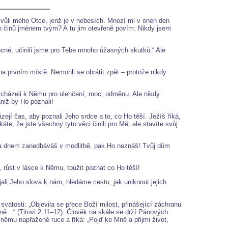
 vůli mého Otce, jenž je v nebesích. Mnozí mi v onen den
 činů jménem tvým? A tu jim otevřeně povím: Nikdy jsem
ocné, učinili jsme pro Tebe mnoho úžasných skutků.“ Ale
na prvním místě. Nemohli se obrátit zpět – protože nikdy
řicházeli k Němu pro ulehčení, moc, odměnu. Ale nikdy
niž by Ho poznali!
jí čas, aby poznali Jeho srdce a to, co Ho těší. Ježíš říká,
te, že jste všechny tyto věci činili pro Mě, ale stavíte svůj
n za dnem zanedbáváš v modlitbě, pak Ho neznáš! Tvůj dům
ůst v lásce k Němu, toužit poznat co Ho těší!
li Jeho slova k nám, hledáme cestu, jak uniknout jejich
atosti: „Objevila se přece Boží milost, přinášející záchranu
žně…“ (Titovi 2:11–12). Člověk na skále se drží Pánových
němu napřažené ruce a říká: „Pojď ke Mně a přijmi život,