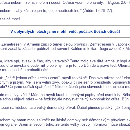
y, otřesu nebem i zemí, mořem i souší. Otřesu všemi pronárody… (Ageus 2:6–7
 nebem… aby zůstalo jen to, co je neotřesitelné.“ (Židům 12:26–27).
sitelná moc!
V uplynulých letech jsme mohli vidět počátek Božích otřesů!
Zemětřesení v Arménii zničilo téměř celou provincii. Zemětřesení v Japonsk
sení zasáhla západní pobřeží, od severní Kalifornie k San Diegu až dolů k M
, které spí, avšak je čas, aby vstávalo? Tento rodič své dítě jemně uchopí 
okud dítě nevstane,bude mít problémy. To je to, co Bůh dělá právě teď. Oběma
e mu nepodařilo probudit nás!
íká: „Ještě jednou otřesu celou zemí“, myslí to vážně. Doslova otřese naší 
ečným a jistým. Měl jsem velmi živý, opakující se sen o presidentu Spojenýc
 stalo? Co jsme udělali špatného?“ Nikdo z členů jeho slavnostního kabinetu m
de moci vysvětlit! Mám na mysli krach s cennými papíry před osmi lety. Běhe
jednou objevil otřes – ne fyzický,ale nevysvětlitelný ekonomický otřes. Bůh
oupí na lidskou rasu velký démonský příval. Ďábel přinese prudký liják špíny,
působem by satan mohl zaútočit na lidské domovy než démonským přívalem s
í pornografie. Jsem si vědom toho, že tento velký rozvoj informací může slo