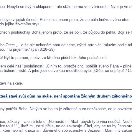
nou. Nebyla se svým chlapcem – ale stále ho má ve svém srdci! Nyní je ve sv
e nebylo v jejích činech. Poslechla jenom proto, že se bála hněvu svého otce
o jejího životního stylu.
nech poslouchají Boha jenom proto, že se bojí, že půjdou do pekla. Bojí se 
ého Otce: „…a že nic nekonám sám od sebe, nýbrž tyto věci mluvím podle toho
sou mu příjemné.“ (Jan 8:28–29)
i! Byl to pramen, motiv, ze kterého přišel tok Jeho poslušnosti.
m celé naší poslušnosti: „Činím to, protože chci potěšit svého Pána – přiné
a tichém místě. A jeho jedinou velkou modlitbou bylo: „Otče, co si přeješ? C
taví na skále.
terá staví svůj dům na skále, není spoutána žádným druhem zákonnéh
hy potěšit Boha. Netýká se ho co je zákonné a co nezákonné, co je povoleno 
e, zákazy – a on ti řekne: „Nemusíš mi říkat, abych tyto věci nedělal. Nechci
ce touží.“ „Ukaž mi, co si přeje, ne co zakazuje. Chci, aby se touhy Jeho s
o ty, kteří nepřišli k poznání důvěrného společenství s Ježíšem. Mám jiný záko