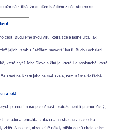
protože nám říká, že se dům každého z nás střetne se
istu!
 cest. Budujeme svou víru, která zcela jasně určí, jak
když jejich vztah s Ježíšem nevydrží bouři. Budou odhaleni
 která slyší Jeho Slovo a činí je -která Ho poslouchá, která
, že staví na Kristu jako na své skále, nemusí stavět řádně.
en a tok!
erých pramení naše poslušnost -protože není-li pramen čistý,
ost – studená formalita, založená na strachu z následků.
y vidět. A nechci, abys ještě někdy přišla domů okolo jedné