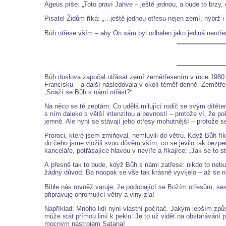
Ageus píše: „Toto praví Jahve – ještě jednou, a bude to brz
Pisatel Židům říká: „…ještě jednou otřesu nejen zemí, nýbrž i
Bůh otřese vším – aby On sám byl odhalen jako jediná neotře
Bůh doslova započal otřásat zemí zemětřesením v roce 1980. 
Francisku – a další následovala v okolí téměř denně. Zemětře
„Snaží se Bůh s námi otřást?“
Na něco se tě zeptám: Co udělá milující rodič se svým dítětem
s ním daleko s větší intenzitou a pevností – protože ví, že p
jemně. Ale nyní se stávají jeho otřesy mohutnější – protože s
Proroci, které jsem zmiňoval, nemluvili do větru. Když Bůh ř
do čeho jsme vložili svou důvěru,vším, co se jevilo tak bezp
kanceláře, potřásajíce hlavou v nevíře a říkajíce: „Jak se to
A přesně tak to bude, když Bůh s námi zatřese: nikdo to nebu
žádný důvod. Ba naopak se vše tak krásně vyvíjelo – až se na
Bible nás rovněž varuje, že podobající se Božím otřesům, sest
připravuje ohromující větry a vlny zla!
Například: Mnoho lidí nyní vlastní počítač. Jakým lepším z
může stát přímou linií k peklu. Je to už vidět na obstaráván
mocným nástrojem Satana!