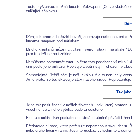
Touto myšlenkou možná budete překvapeni: „Co ve skutečnosti
zničující záplavou.
Dům,
Dům, o kterém zde Ježíš hovoří, zobrazuje naše chození s Pá
budeme reagovat pod nátlakem.
Mnoho křesťanů může říci: „Jsem věřící, stavím na skále.“ Do
jako ti, kteří nemají základ!
Nemůžeme porozumět tomu, o čem toto podobenství mluví, doku
činí podle jeho příkazů. Popisuje životní styl – chození v ab
Samozřejmě, Ježíš sám je naší skálou. Ale to není celý význam
Je to proto, že tou skálou je stav našeho srdce! Reprezentuj
Tak jako
Je to tok poslušnosti v našich životech – tok, který pramení
všechno, co z něho vytéká, bude znečištěno.
Existuje určitý druh poslušnosti, která skutečně přivádí Pána
Představte si otce, který potřebuje napomenout svou dceru. Ře
nebo druhé hodiny ranní. Jestli to uděláš, vyhodím tě z domu!