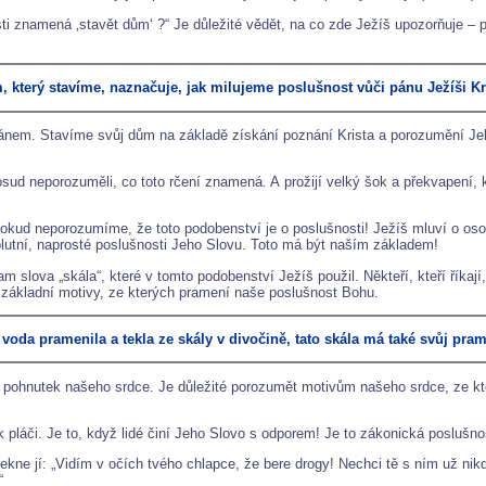
 znamená ‚stavět dům‘ ?“ Je důležité vědět, na co zde Ježíš upozorňuje – 
 který stavíme, naznačuje, jak milujeme poslušnost vůči pánu Ježíši Kr
nem. Stavíme svůj dům na základě získání poznání Krista a porozumění Jeho
sud neporozuměli, co toto rčení znamená. A prožijí velký šok a překvapení, 
d neporozumíme, že toto podobenství je o poslušnosti! Ježíš mluví o osobě,
solutní, naprosté poslušnosti Jeho Slovu. Toto má být naším základem!
 slova „skála“, které v tomto podobenství Ježíš použil. Někteří, kteří říkají
e základní motivy, ze kterých pramení naše poslušnost Bohu.
 voda pramenila a tekla ze skály v divočině, tato skála má také svůj pram
 z pohnutek našeho srdce. Je důležité porozumět motivům našeho srdce, ze kt
 k pláči. Je to, když lidé činí Jeho Slovo s odporem! Je to zákonická poslušn
kne jí: „Vidím v očích tvého chlapce, že bere drogy! Nechci tě s ním už nikd
“