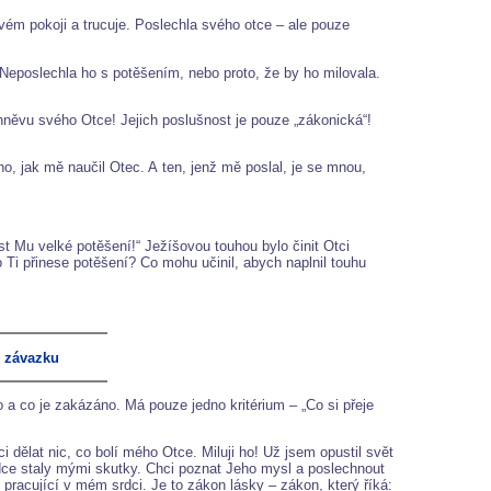
ém pokoji a trucuje. Poslechla svého otce – ale pouze
. Neposlechla ho s potěšením, nebo proto, že by ho milovala.
hněvu svého Otce! Jejich poslušnost je pouze „zákonická“!
, jak mě naučil Otec. A ten, jenž mě poslal, je se mnou,
st Mu velké potěšení!“ Ježíšovou touhou bylo činit Otci
o Ti přinese potěšení? Co mohu učinil, abych naplnil touhu
o závazku
a co je zakázáno. Má pouze jedno kritérium – „Co si přeje
 dělat nic, co bolí mého Otce. Miluji ho! Už jsem opustil svět
rdce staly mými skutky. Chci poznat Jeho mysl a poslechnout
n pracující v mém srdci. Je to zákon lásky – zákon, který říká: