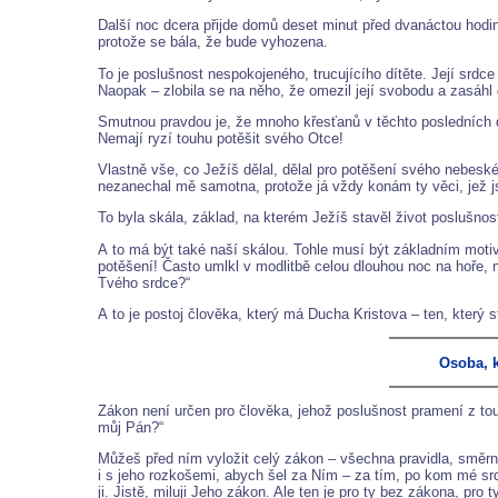
Další noc dcera přijde domů deset minut před dvanáctou hodi
protože se bála, že bude vyhozena.
To je poslušnost nespokojeného, trucujícího dítěte. Její srdc
Naopak – zlobila se na něho, že omezil její svobodu a zasáhl d
Smutnou pravdou je, že mnoho křesťanů v těchto posledních d
Nemají ryzí touhu potěšit svého Otce!
Vlastně vše, co Ježíš dělal, dělal pro potěšení svého nebesk
nezanechal mě samotna, protože já vždy konám ty věci, jež j
To byla skála, základ, na kterém Ježíš stavěl život poslušnost
A to má být také naší skálou. Tohle musí být základním motive
potěšení! Často umlkl v modlitbě celou dlouhou noc na hoře, n
Tvého srdce?“
A to je postoj člověka, který má Ducha Kristova – ten, který s
Osoba, k
Zákon není určen pro člověka, jehož poslušnost pramení z tou
můj Pán?“
Můžeš před ním vyložit celý zákon – všechna pravidla, směrnic
i s jeho rozkošemi, abych šel za Ním – za tím, po kom mé srd
ji. Jistě, miluji Jeho zákon. Ale ten je pro ty bez zákona, pr