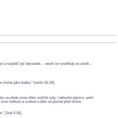
nost a rozpráší její obyvatele… veselí se vystěhuje ze země…
zmítat jako budka.“ (verše 18–20).
udou se přede mnou třást mořské ryby i nebeské ptactvo, polní
u svou velikost a svatost a dám se poznat před očima
.“ (Joel 4:16}.