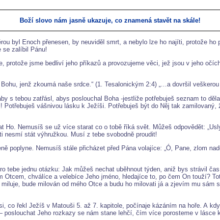
Boží slovo nám jasně ukazuje, co znamená stavět na skále!
rou byl Enoch přenesen, by neuviděl smrt, a nebylo lze ho najíti, protože ho
 se zalíbil Pánu!
protože jsme bedliví jeho příkazů a provozujeme věci, jež jsou v jeho očích 
ž Bohu, jenž zkoumá naše srdce.“ (1. Tesalonickým 2:4) „…a dovršil veškerou 
aby s tebou zatřásl, abys poslouchal Boha -jestliže potřebuješ seznam to děla
 Potřebuješ vášnivou lásku k Ježíši. Potřebuješ být do Něj tak zamilovaný,
at Ho. Nemusíš se už více starat co o tobě říká svět. Můžeš odpovědět: „Usl
ti nesmí stát výhružkou. Musí z tebe svobodně proudit!
eně poplyne. Nemusíš stále přicházet před Pána volajíce: „Ó, Pane, zlom na
ro tebe jednu otázku: Jak můžeš nechat uběhnout týden, aniž bys strávil č
 Otcem, chválíce a velebíce Jeho jméno, hledajíce to, po čem On touží? To
 mě miluje, bude milován od mého Otce a budu ho milovati já a zjevím mu sám s
i, co řekl Ježíš v Matouši 5. až 7. kapitole, počínaje kázáním na hoře. A kd
 poslouchat Jeho rozkazy se nám stane lehčí, čím více porosteme v lásce