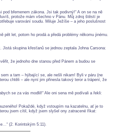
Jsi pod břemenem zákona. Jsi tak podivný!“ A on se na ně
uvíš, protože mám všechno v Pánu. Můj zdroj štěstí je
třebuje varování soudu. Miluje Ježíše – a jeho poslušnost
domě pět let, potom ho prodá a předá problémy někomu jinému.
t. Jistá skupina křesťanů se jednou zeptala Johna Carsona:
í věřit, že jednoho dne stanou před Pánem a budou se
sem a tam – hýbající se, ale nešli nikam! Byli v páru (ne
rou chtěli – ale nyní jim přinesla takový teror a trápení, že
abych se za vás modlil!“ Ale oni sena mě podívali a řekli:
robuzeného! Pokaždé, když vstoupím na kazatelnu, ať je to
erou jsem cítil, když jsem slyšel ony zatracené říkat:
me…“ (2. Korintským 5:11).