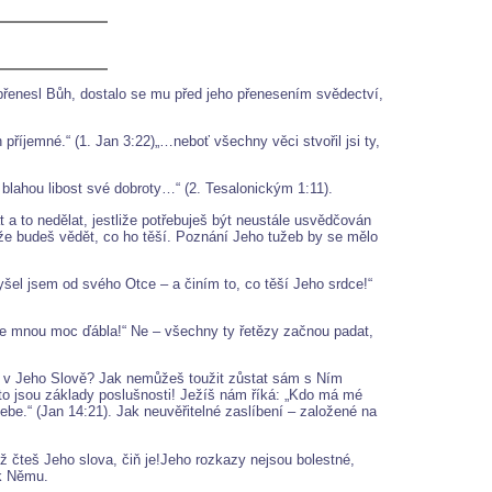
 přenesl Bůh, dostalo se mu před jeho přenesením svědectví,
příjemné.“ (1. Jan 3:22)„…neboť všechny věci stvořil jsi ty,
blahou libost své dobroty…“ (2. Tesalonickým 1:11).
t a to nedělat, jestliže potřebuješ být neustále usvědčován
 že budeš vědět, co ho těší. Poznání Jeho tužeb by se mělo
yšel jsem od svého Otce – a činím to, co těší Jeho srdce!“
de mnou moc ďábla!“ Ne – všechny ty řetězy začnou padat,
as v Jeho Slově? Jak nemůžeš toužit zůstat sám s Ním
to jsou základy poslušnosti! Ježíš nám říká: „Kdo má mé
ebe.“ (Jan 14:21). Jak neuvěřitelné zaslíbení – založené na
yž čteš Jeho slova, čiň je!Jeho rozkazy nejsou bolestné,
 k Němu.