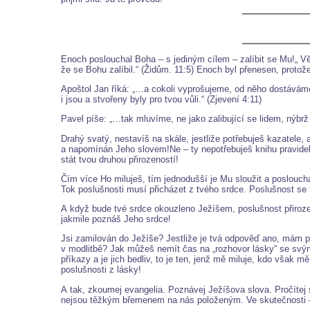
Enoch poslouchal Boha – s jediným cílem – zalíbit se Mu!„ Vě
že se Bohu zalíbil.“ (Židům. 11:5) Enoch byl přenesen, protože
Apoštol Jan říká: „…a cokoli vyprošujeme, od něho dostáváme, 
i jsou a stvořeny byly pro tvou vůli.“ (Zjevení 4:11)
Pavel píše: „…tak mluvíme, ne jako zalibující se lidem, nýbr
Drahý svatý, nestavíš na skále, jestliže potřebuješ kazatele, 
a napomínán Jeho slovem!Ne – ty nepotřebuješ knihu pravidel!
stát tvou druhou přirozeností!
Čím více Ho miluješ, tím jednodušší je Mu sloužit a poslouch
Tok poslušnosti musí přicházet z tvého srdce. Poslušnost se 
A když bude tvé srdce okouzleno Ježíšem, poslušnost přiroz
jakmile poznáš Jeho srdce!
Jsi zamilován do Ježíše? Jestliže je tvá odpověď ano, mám p
v modlitbě? Jak můžeš nemít čas na „rozhovor lásky“ se svým
příkazy a je jich bedliv, to je ten, jenž mě miluje, kdo však
poslušnosti z lásky!
A tak, zkoumej evangelia. Poznávej Ježíšova slova. Pročítej s
nejsou těžkým břemenem na nás položeným. Ve skutečnosti –