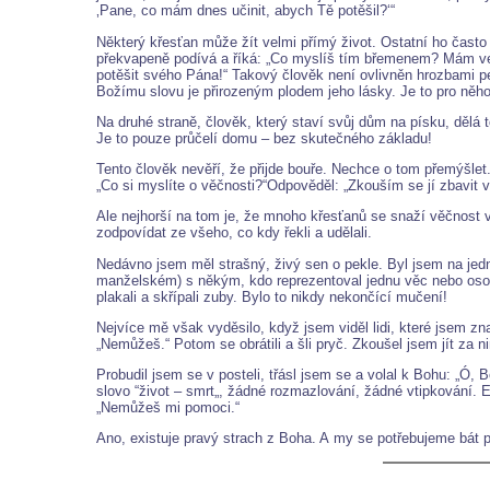
‚Pane, co mám dnes učinit, abych Tě potěšil?‘“
Některý křesťan může žít velmi přímý život. Ostatní ho často
překvapeně podívá a říká: „Co myslíš tím břemenem? Mám vel
potěšit svého Pána!“ Takový člověk není ovlivněn hrozbami pe
Božímu slovu je přirozeným plodem jeho lásky. Je to pro něho
Na druhé straně, člověk, který staví svůj dům na písku, dělá 
Je to pouze průčelí domu – bez skutečného základu!
Tento člověk nevěří, že přijde bouře. Nechce o tom přemýšlet
„Co si myslíte o věčnosti?“Odpověděl: „Zkouším se jí zbavit v
Ale nejhorší na tom je, že mnoho křesťanů se snaží věčnost v
zodpovídat ze všeho, co kdy řekli a udělali.
Nedávno jsem měl strašný, živý sen o pekle. Byl jsem na jedné
manželském) s někým, kdo reprezentoval jednu věc nebo osobu, p
plakali a skřípali zuby. Bylo to nikdy nekončící mučení!
Nejvíce mě však vyděsilo, když jsem viděl lidi, které jsem zna
„Nemůžeš.“ Potom se obrátili a šli pryč. Zkoušel jsem jít za n
Probudil jsem se v posteli, třásl jsem se a volal k Bohu: „Ó,
slovo “život – smrt„, žádné rozmazlování, žádné vtipkování. E
„Nemůžeš mi pomoci.“
Ano, existuje pravý strach z Boha. A my se potřebujeme bát p