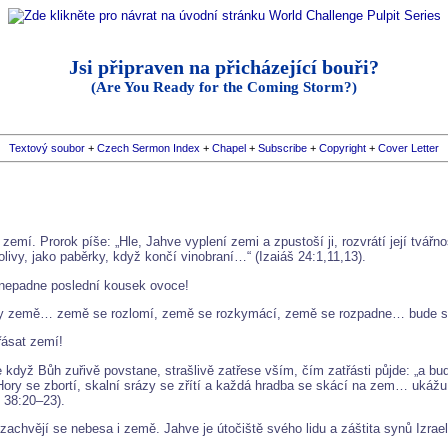
Jsi připraven na přicházející bouři?
(Are You Ready for the Coming Storm?)
Textový soubor
+
Czech Sermon Index
+
Chapel
+
Subscribe
+
Copyright
+
Cover Letter
emí. Prorok píše: „Hle, Jahve vyplení zemi a zpustoší ji, rozvrátí její tvář
olivy, jako paběrky, když končí vinobraní…“ (Izaiáš 24:1,11,13).
 nepadne poslední kousek ovoce!
ady země… země se rozlomí, země se rozkymácí, země se rozpadne… bude se 
ásat zemí!
e když Bůh zuřivě povstane, strašlivě zatřese vším, čím zatřásti půjde: „a b
. Hory se zbortí, skalní srázy se zřítí a každá hradba se skácí na zem… ukáž
 38:20–23).
achvějí se nebesa i země. Jahve je útočiště svého lidu a záštita synů Izraele