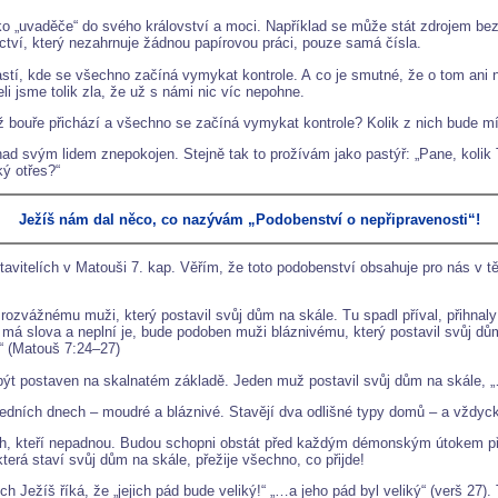
jako „uvaděče“ do svého království a moci. Například se může stát zdrojem b
tví, který nezahrnuje žádnou papírovou práci, pouze samá čísla.
blastí, kde se všechno začíná vymykat kontrole. A co je smutné, že o tom ani
eli jsme tolik zla, že už s námi nic víc nepohne.
 bouře přichází a všechno se začíná vymykat kontrole? Kolik z nich bude mí
 nad svým lidem znepokojen. Stejně tak to prožívám jako pastýř: „Pane, kolik 
ký otřes?“
Ježíš nám dal něco, co nazývám „Podobenství o nepřipravenosti“!
avitelích v Matouši 7. kap. Věřím, že toto podobenství obsahuje pro nás v 
 rozvážnému muži, který postavil svůj dům na skále. Tu spadl příval, přihnaly
 má slova a neplní je, bude podoben muži bláznivému, který postavil svůj dům
.“ (Matouš 7:24–27)
 je být postaven na skalnatém základě. Jeden muž postavil svůj dům na skále, 
edních dnech – moudré a bláznivé. Stavějí dva odlišné typy domů – a vždycky
ích, kteří nepadnou. Budou schopni obstát před každým démonským útokem při
terá staví svůj dům na skále, přežije všechno, co přijde!
ch Ježíš říká, že „jejich pád bude veliký!“ „…a jeho pád byl veliký“ (verš 27).