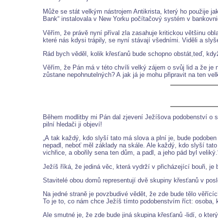
Může se stát velkým nástrojem Antikrista, který ho použije 
Bank“ instalovala v New Yorku počítačový systém v bankovnic
Věřím, že právě nyní příval zla zasahuje kritickou většinu o
které nás kdysi trápily, se nyní stávají všedními. Viděli a slyš
Rád bych věděl, kolik křesťanů bude schopno obstát,teď, když
Věřím, že Pán má v této chvíli velký zájem o svůj lid a že je
zůstane nepohnutelných? A jak já je mohu připravit na ten vel
Během modlitby mi Pán dal zjevení Ježíšova podobenství o st
pilní hledači ji objeví!
„A tak každý, kdo slyší tato má slova a plní je, bude podoben
nepadl, neboť měl základy na skále. Ale každý, kdo slyší tato
vichřice, a obořily sena ten dům, a padl, a jeho pád byl veliký
Ježíš říká, že jediná věc, která vydrží v přicházející bouři,
Stavitelé obou domů representují dvě skupiny křesťanů v posl
Na jedné straně je povzbudivé vědět, že zde bude tělo věříc
To je to, co nám chce Ježíš tímto podobenstvím říct: osoba, k
Ale smutné je, že zde bude jiná skupina křesťanů -lidí, o který