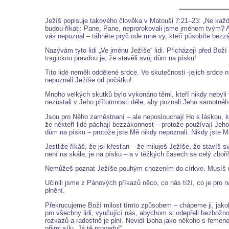
Ježíš popisuje takového člověka v Matouši 7:21–23: „Ne každ
budou říkati: Pane, Pane, neprorokovali jsme jménem tvým
vás nepoznal – táhněte pryč ode mne vy, kteří působíte bezz
Nazývám tyto lidi „Ve jménu Ježíše“ lidi. Přicházejí před Bo
tragickou pravdou je, že stavěli svůj dům na písku!
Tito lidé neměli oddělené srdce. Ve skutečnosti -jejich srdce
nepoznali Ježíše od počátku!
Mnoho velkých skutků bylo vykonáno těmi, kteří nikdy nebyli
nezůstali v Jeho přítomnosti déle, aby poznali Jeho samotnéh
Jsou pro Něho zaměstnaní – ale neposlouchají Ho s láskou, kt
že někteří lidé páchají bezzákonnost – protože používají Jeho
dům na písku – protože jste Mě nikdy nepoznali. Nikdy jste M
Jestliže říkáš, že jsi křesťan – že miluješ Ježíše, že stav
není na skále, je na písku – a v těžkých časech se celý zboří
Nemůžeš poznat Ježíše pouhým chozením do církve. Musíš mít
Učinili jsme z Pánových příkazů něco, co nás tíží, co je pro
plnění.
Překrucujeme Boží milost tímto způsobem – chápeme ji, jakoby
pro všechny lidi, vyučující nás, abychom si odepřeli bezbožn
rozkazů a radostně je plní. Nevidí Boha jako někoho s řemene
přijmi sílu. Já tě provedu!“