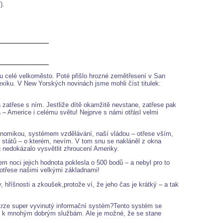
).
u celé velkoměsto. Poté přišlo hrozné zemětřesení v San
exiku. V New Yorských novinách jsme mohli číst titulek:
a zatřese s ním. Jestliže dítě okamžitě nevstane, zatřese pak
 – Americe i celému světu! Nejprve s námi otřásl velmi
ekonomikou, systémem vzdělávání, naší vládou – otřese vším,
h států – o kterém, nevím. V tom snu se nakláněl z okna
u nedokázalo vysvětlit zhroucení Ameriky.
m noci jejich hodnota poklesla o 500 bodů – a nebyl pro to
 otřese našimi velkými základnami!
 hříšnosti a zkoušek,protože ví, že jeho čas je krátký – a tak
krze super vyvinutý informační systém?Tento systém se
užit k mnohým dobrým službám. Ale je možné, že se stane