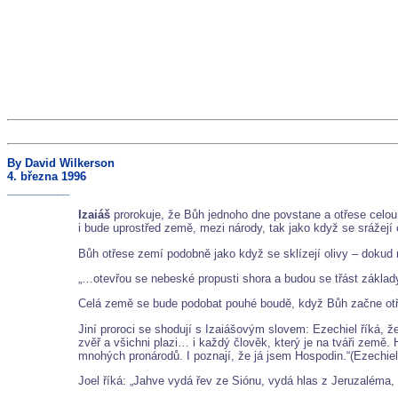
By David Wilkerson
4. března 1996
__________
Izaiáš
prorokuje, že Bůh jednoho dne povstane a otřese celou z
i bude uprostřed země, mezi národy, tak jako když se srážejí 
Bůh otřese zemí podobně jako když se sklízejí olivy – dokud
„…otevřou se nebeské propusti shora a budou se třást zákl
Celá země se bude podobat pouhé boudě, když Bůh začne otř
Jiní proroci se shodují s Izaiášovým slovem: Ezechiel říká, ž
zvěř a všichni plazi… i každý člověk, který je na tváři země
mnohých pronárodů. I poznají, že já jsem Hospodin.“(Ezechiel
Joel říká: „Jahve vydá řev ze Siónu, vydá hlas z Jeruzaléma, z