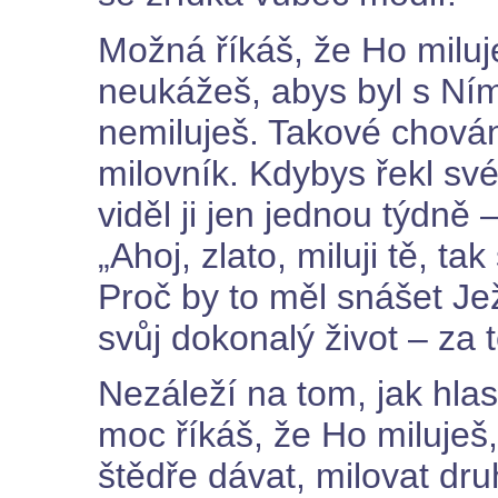
Možná říkáš, že Ho miluje
neukážeš, abys byl s Ní
nemiluješ. Takové chování
milovník. Kdybys řekl své p
viděl ji jen jednou týdně 
„Ahoj, zlato, miluji tě, t
Proč by to měl snášet Je
svůj dokonalý život – za 
Nezáleží na tom, jak hlasi
moc říkáš, že Ho miluješ
štědře dávat, milovat dru