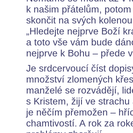
k našim přátelům, potom
skončit na svých kolenou
„Hledejte nejprve Boží kr
a toto vše vám bude dáno
nejprve k Bohu – přede v
Je srdcervoucí číst dopi
množství zlomených křes
manželé se rozvádějí, lidé
s Kristem, žijí ve strachu
je něčím přemožen – hříc
chamtivostí. A rok za rok