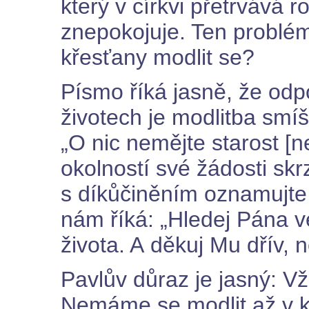
který v církvi přetrvává 
znepokojuje. Ten problém 
křesťany modlit se?
Písmo říká jasně, že od
životech je modlitba smíš
„O nic nemějte starost [n
okolností své žádosti sk
s díkůčiněním oznamujte 
nám říká: „Hledej Pána 
života. A děkuj Mu dřív, n
Pavlův důraz je jasný: V
Nemáme se modlit až v kr