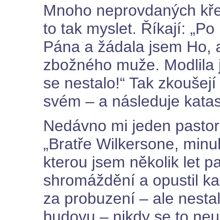
Mnoho neprovdaných kře
to tak myslet. Říkají: „P
Pána a žádala jsem Ho, a
zbožného muže. Modlila j
se nestalo!“ Tak zkoušejí
svém – a následuje katas
Nedávno mi jeden pastor 
„Bratře Wilkersone, minul
kterou jsem několik let p
shromáždění a opustil kaz
za probuzení – ale nestal
budovu – nikdy se to neu