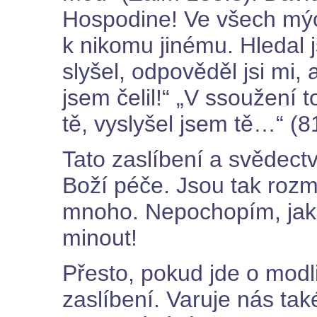
Hospodine! Ve všech mýc
k nikomu jinému. Hledal 
slyšel, odpověděl jsi mi, a
jsem čelil!“ „V ssoužení t
tě, vyslyšel jsem tě…“ (8
Tato zaslíbení a svědec
Boží péče. Jsou tak rozma
mnoho. Nepochopím, jak 
minout!
Přesto, pokud jde o modl
zaslíbení. Varuje nás ta