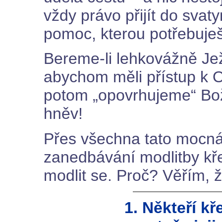
vždy právo přijít do svat
pomoc, kterou potřebuješ
Bereme-li lehkovážně Jež
abychom měli přístup k O
potom „opovrhujeme“ Bož
hněv!
Přes všechna tato mocná
zanedbávání modlitby kře
modlit se. Proč? Věřím, že
1. Někteří k