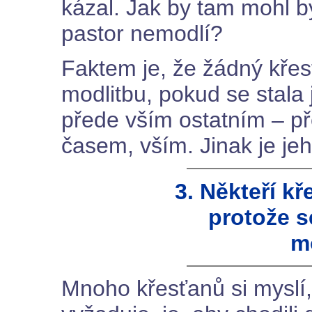
kázal. Jak by tam mohl být
pastor nemodlí?
Faktem je, že žádný křes
modlitbu, pokud se stala j
přede vším ostatním – př
časem, vším. Jinak je jeh
3. Někteří k
protože se
m
Mnoho křesťanů si myslí,