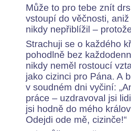
Může to pro tebe znít drsn
vstoupí do věčnosti, aniž
nikdy nepřiblížil – protož
Strachuji se o každého kř
pohodlně bez každodenní
nikdy neměl rostoucí vzt
jako cizinci pro Pána. A 
v soudném dni vyčiní: „A
práce – uzdravoval jsi lid
jsi hodně do mého královs
Odejdi ode mě, cizinče!“