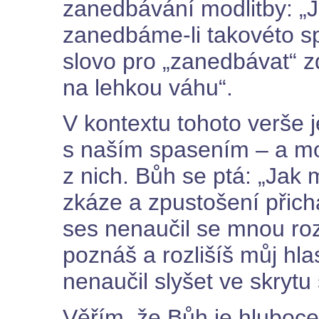
zanedbávání modlitby: „
zanedbáme-li takovéto s
slovo pro „zanedbávat“ 
na lehkou váhu“.
V kontextu tohoto verše 
s naším spasením – a mo
z nich. Bůh se ptá: „Jak
zkáze a zpustošení přich
ses nenaučil se mnou ro
poznáš a rozlišíš můj hla
nenaučil slyšet ve skrytu
Věřím, že Bůh je hluboc