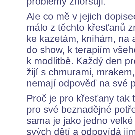
problémy zhoršují.
Ale co mě v jejich dopise
málo z těchto křesťanů z
ke kazetám, knihám, na a
do show, k terapiím všeh
k modlitbě. Každý den pr
žijí s chmurami, mrakem, 
nemají odpověď na své p
Proč je pro křesťany tak t
pro své beznadějné potř
sama je jako jedno velké 
svých dětí a odpovídá ji