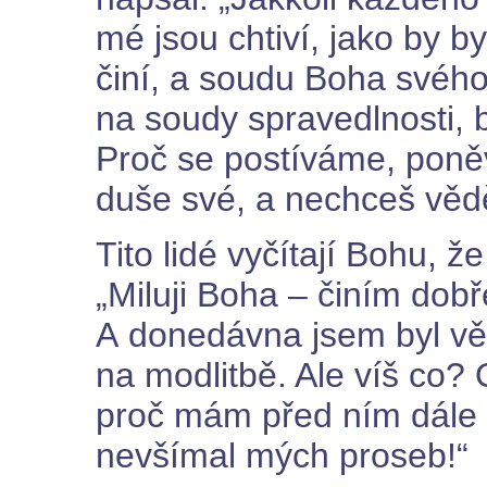
mé jsou chtiví, jako by b
činí, a soudu Boha svého
na soudy spravedlnosti, bl
Proč se postíváme, poně
duše své, a nechceš vědě
Tito lidé vyčítají Bohu, ž
„Miluji Boha – činím dob
A donedávna jsem byl vě
na modlitbě. Ale víš co?
proč mám před ním dále t
nevšímal mých proseb!“