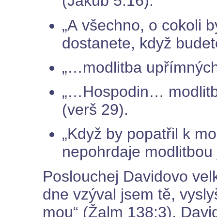
(Jakub 5:16).
„A všechno, o cokoli by
dostanete, když budete
„…modlitba upřímných l
„…Hospodin… modlitbu
(verš 29).
„Když by popatřil k mo
nepohrdaje modlitbou j
Poslouchej Davidovo velk
dne vzýval jsem tě, vysly
mou“ (Žalm 138:3). David