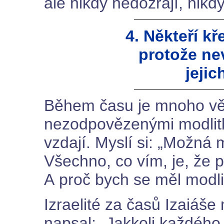
ale nikdy nedozrají, nikd
4. Někteří k
protože nev
jejic
Během času je mnoho vě
nezodpovězenými modlit
vzdají. Myslí si: „Možná 
Všechno, co vím, je, že 
A proč bych se měl modli
Izraelité za časů Izaiáše 
napsal: „Jakkoli každého 