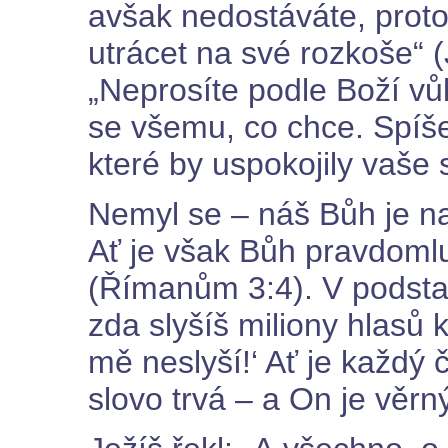
avšak nedostáváte, proto
utrácet na své rozkoše“ (
„Neprosíte podle Boží vůl
se všemu, co chce. Spíše
které by uspokojily vaše 
Nemyl se – náš Bůh je na
Ať je však Bůh pravdoml
(Římanům 3:4). V podstat
zda slyšíš miliony hlasů 
mě neslyší!‘ Ať je každý
slovo trvá – a On je věrný