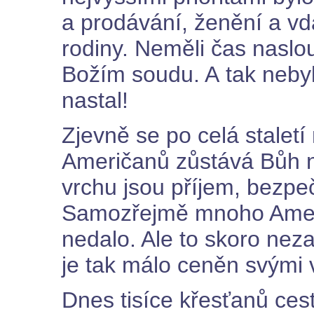
a prodávání, ženění a vdá
rodiny. Neměli čas naslo
Božím soudu. A tak nebyl
nastal!
Zjevně se po celá stalet
Američanů zůstává Bůh n
vrchu jsou příjem, bezpeč
Samozřejmě mnoho Amer
nedalo. Ale to skoro neza
je tak málo ceněn svými 
Dnes tisíce křesťanů cest