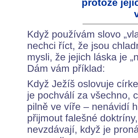
protože jeji
Když používám slovo „vlaž
nechci říct, že jsou chl
mysli, že jejich láska je 
Dám vám příklad:
Když Ježíš oslovuje círke
je pochválí za všechno, c
pilně ve víře – nenávidí 
přijmout falešné doktríny
nevzdávají, když je proná