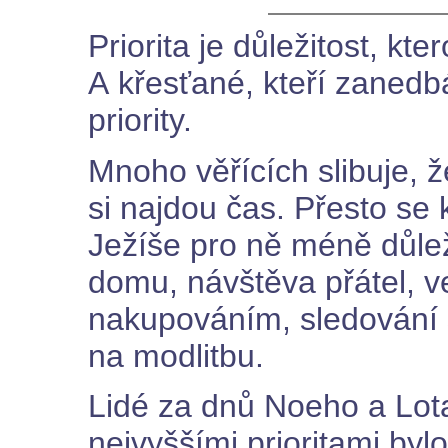
Priorita je důležitost, k
A křesťané, kteří zanedbá
priority.
Mnoho věřících slibuje, ž
si najdou čas. Přesto se
Ježíše pro ně méně důlež
domu, návštěva přátel, v
nakupováním, sledování s
na modlitbu.
Lidé za dnů Noeho a Lota 
nejvyššími prioritami bylo