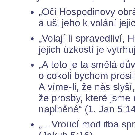
„Oči Hospodinovy obrá
a uši jeho k volání jej
„Volají-li spravedliví,
jejich úzkostí je vytrhu
„A toto je ta smělá d
o cokoli bychom prosili
A víme-li, že nás slyší
že prosby, které jsme
naplněné“ (1. Jan 5:1
„…Vroucí modlitba sp