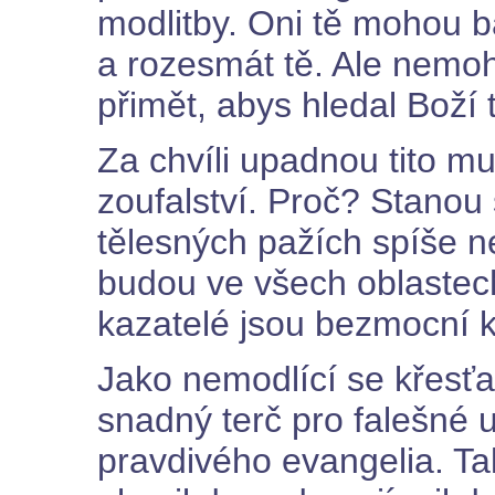
modlitby. Oni tě mohou ba
a rozesmát tě. Ale nemoh
přimět, abys hledal Boží 
Za chvíli upadnou tito m
zoufalství. Proč? Stanou 
tělesných pažích spíše ne
budou ve všech oblastec
kazatelé jsou bezmocní k
Jako nemodlící se křesťan
snadný terč pro falešné u
pravdivého evangelia. Tak