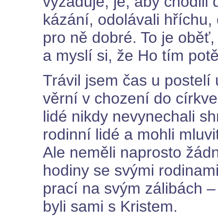
vyžaduje, je, aby chodili 
kázání, odolávali hříchu, 
pro ně dobré. To je oběť,
a myslí si, že Ho tím potě
Trávil jsem čas u postelí 
věrní v chození do církve
lidé nikdy nevynechali sh
rodinní lidé a mohli mlu
Ale neměli naprosto žádný
hodiny se svými rodinam
prací na svým zálibách –
byli sami s Kristem.