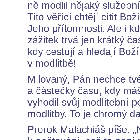
ně modlil nějaký služební
Tito věřící chtějí cítit Bo
Jeho přítomnosti. Ale i k
zážitek trvá jen krátký ča
kdy cestují a hledají Boží
v modlitbě!
Milovaný, Pán nechce tvé
a částečky času, kdy máš
vyhodil svůj modlitební 
modlitby. To je chromý da
Prorok Malachiáš píše: „