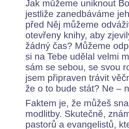
Jak můžeme uniknout Bož
jestliže zanedbáváme jeh
před Něj můžeme odvážit
otevřeny knihy, aby zjevil
žádný čas? Můžeme odpov
si na Tebe udělal velmi m
sám se sebou, se svou ro
jsem připraven trávit vě
že o to bude stát? Ne – n
Faktem je, že můžeš snad
modlitby. Skutečně, znám
pastorů a evangelistů, kte