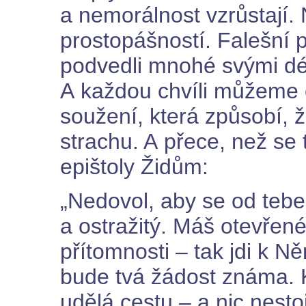
a nemorálnost vzrůstají. 
prostopášností. Falešní p
podvedli mnohé svými dé
A každou chvíli můžeme 
soužení, která způsobí, 
strachu. A přece, než se 
epištoly Židům:
„Nedovol, aby se od tebe
a ostražitý. Máš otevřen
přítomnosti – tak jdi k Ně
bude tvá žádost známa. K
udělá cestu – a nic nest