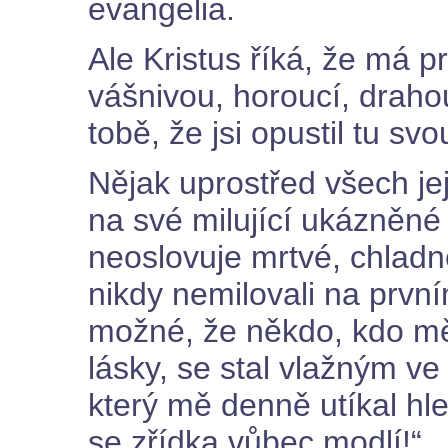
evangelia.
Ale Kristus říká, že má p
vášnivou, horoucí, draho
tobě, že jsi opustil tu svo
Nějak uprostřed všech je
na své milující ukázněné
neoslovuje mrtvé, chladn
nikdy nemilovali na první
možné, že někdo, kdo mě
lásky, se stal vlažným ve 
který mě denně utíkal hle
se zřídka vůbec modlí!“