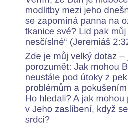
modlitby mezi jeho dnešn
se zapomíná panna na oz
tkanice své? Lid pak mů
nesčíslné“ (Jeremiáš 2:3
Zde je můj velký dotaz –
porozumět: Jak mohou Boží
neustále pod útoky z pekl
problémům a pokušením –
Ho hledali? A jak mohou p
v Jeho zaslíbení, když se 
srdci?