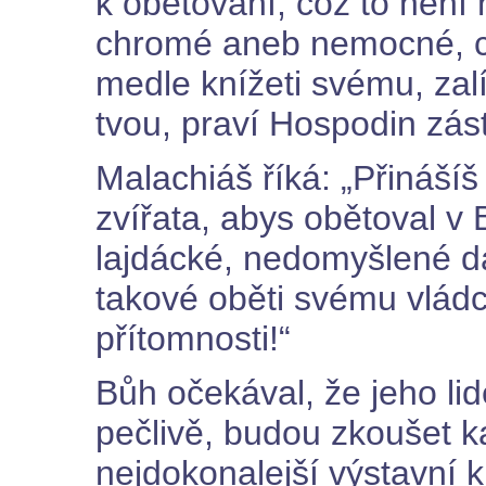
k obětování, což to není 
chromé aneb nemocné, co
medle knížeti svému, zalíb
tvou, praví Hospodin zás
Malachiáš říká: „Přináší
zvířata, abys obětoval v B
lajdácké, nedomyšlené da
takové oběti svému vládci
přítomnosti!“
Bůh očekával, že jeho li
pečlivě, budou zkoušet k
nejdokonalejší výstavní 