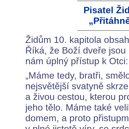
Pisatel Ž
„Přitáhn
Židům 10. kapitola obsah
Říká, že Boží dveře jsou
nám úplný přístup k Otci:
„Máme tedy, bratři, směl
nejsvětější svatyně skrz
a živou cestou, kterou pro
jeho tělo. Máme také ve
domem, a proto přistup
v plné jistotě víry, se s