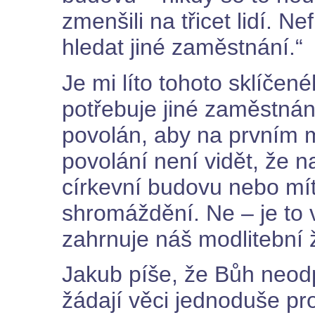
zmenšili na třicet lidí. N
hledat jiné zaměstnání.“
Je mi líto tohoto sklíče
potřebuje jiné zaměstná
povolán, aby na prvním mí
povolání není vidět, že 
církevní budovu nebo mít
shromáždění. Ne – je to 
zahrnuje náš modlitební ž
Jakub píše, že Bůh neodp
žádají věci jednoduše pro