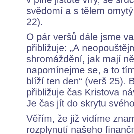
svědomí a s tělem omytý
22).
O pár veršů dále jsme va
přibližuje: „A neopouště
shromáždění, jak mají něk
napomínejme se, a to tím 
blíží ten den“ (verš 25). 
přibližuje čas Kristova n
Je čas jít do skrytu svéh
Věřím, že již vidíme znam
rozplynutí našeho finanč