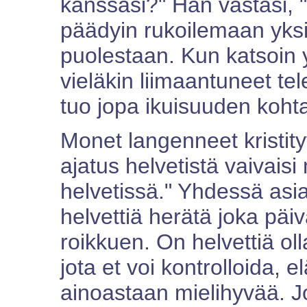
kanssasi?" Hän vastasi, 
päädyin rukoilemaan yks
puolestaan. Kun katsoin 
vieläkin liimaantuneet te
tuo jopa ikuisuuden koh
Monet langenneet kristity
ajatus helvetistä vaivaisi
helvetissä." Yhdessä asi
helvettiä herätä joka päi
roikkuen. On helvettiä oll
jota et voi kontrolloida, e
ainoastaan mielihyvää. J