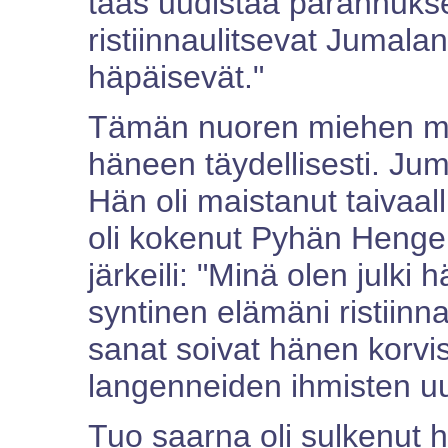
taas uudistaa parannukse
ristiinnaulitsevat Jumalan
häpäisevät."
Tämän nuoren miehen mi
häneen täydellisesti. Jum
Hän oli maistanut taivaal
oli kokenut Pyhän Henge
järkeili: "Minä olen julki
syntinen elämäni ristiinn
sanat soivat hänen korvi
langenneiden ihmisten uu
Tuo saarna oli sulkenut 