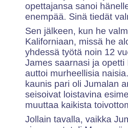
opettajansa sanoi hänelle
enempää. Sinä tiedät va
Sen jälkeen, kun he valmi
Kaliforniaan, missä he alo
yhdessä työtä noin 12 vuo
James saarnasi ja opetti
auttoi murheellisia nais
kaunis pari oli Jumalan 
seisoivat loistavina esi
muuttaa kaikista toivott
Jollain tavalla, vaikka J