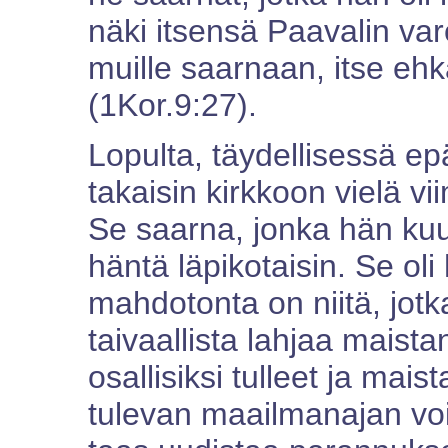
näki itsensä Paavalin var
muille saarnaan, itse ehkä
(1Kor.9:27).
Lopulta, täydellisessä e
takaisin kirkkoon vielä vi
Se saarna, jonka hän kuul
häntä läpikotaisin. Se oli 
mahdotonta on niitä, jotka
taivaallista lahjaa maist
osallisiksi tulleet ja ma
tulevan maailmanajan voim