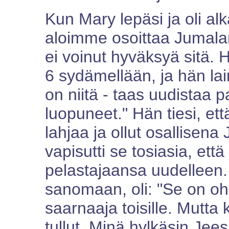
Kun Mary lepäsi ja oli al
aloimme osoittaa Jumalan
ei voinut hyväksyä sitä. H
6 sydämellään, ja hän lai
on niitä - taas uudistaa 
luopuneet." Hän tiesi, ett
lahjaa ja ollut osallisen
vapisutti se tosiasia, että
pelastajaansa uudelleen. 
sanomaan, oli: "Se on oh
saarnaaja toisille. Mutta
tullut. Minä hylkäsin Je