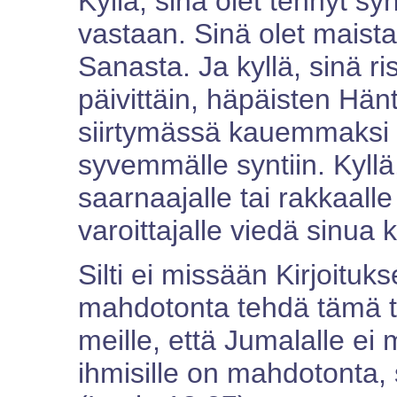
Kyllä, sinä olet tehnyt s
vastaan. Sinä olet maist
Sanasta. Ja kyllä, sinä ri
päivittäin, häpäisten Hän
siirtymässä kauemmaksi po
syvemmälle syntiin. Kyll
saarnaajalle tai rakkaall
varoittajalle viedä sinua
Silti ei missään Kirjoituk
mahdotonta tehdä tämä t
meille, että Jumalalle ei
ihmisille on mahdotonta,