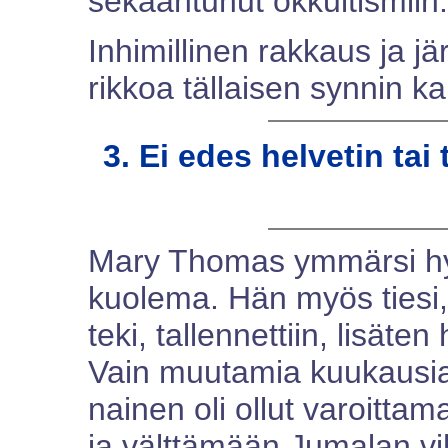
sekaantunut okkultismiin
Inhimillinen rakkaus ja jär
rikkoa tällaisen synnin ka
3. Ei edes helvetin ta
Mary Thomas ymmärsi hyv
kuolema. Hän myös tiesi, 
teki, tallennettiin, lisäte
Vain muutamia kuukausi
nainen oli ollut varoitt
ja välttämään Jumalan vi