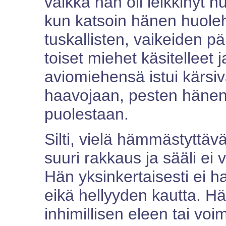
vaikka hän oli leikkinyt 
kun katsoin hänen huole
tuskallisten, vaikeiden pä
toiset miehet käsitelleet
aviomiehensä istui kärsiv
haavojaan, pesten hänen 
puolestaan.
Silti, vielä hämmästyttäv
suuri rakkaus ja sääli ei
Hän yksinkertaisesti ei ha
eikä hellyyden kautta. Hä
inhimillisen eleen tai vo