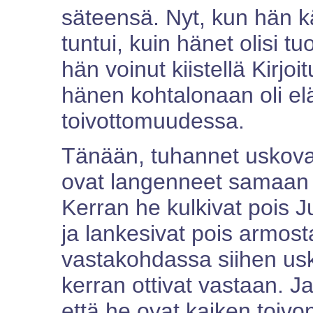
säteensä. Nyt, kun hän kä
tuntui, kuin hänet olisi t
hän voinut kiistellä Kirjo
hänen kohtalonaan oli el
toivottomuudessa.
Tänään, tuhannet uskovat,
ovat langenneet samaan t
Kerran he kulkivat pois J
ja lankesivat pois armost
vastakohdassa siihen us
kerran ottivat vastaan. Ja
että he ovat kaiken toivon