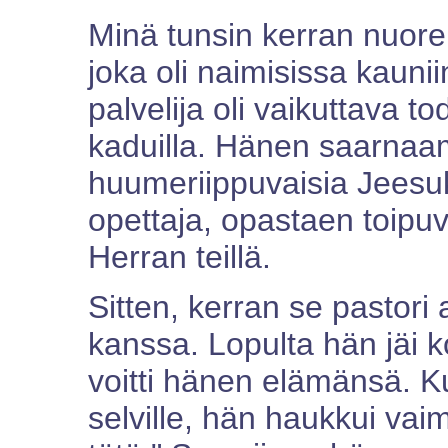
Minä tunsin kerran nuore
joka oli naimisissa kaun
palvelija oli vaikuttava t
kaduilla. Hänen saarnaam
huumeriippuvaisia Jeesuk
opettaja, opastaen toipuvi
Herran teillä.
Sitten, kerran se pastori
kanssa. Lopulta hän jäi ko
voitti hänen elämänsä. 
selville, hän haukkui vai