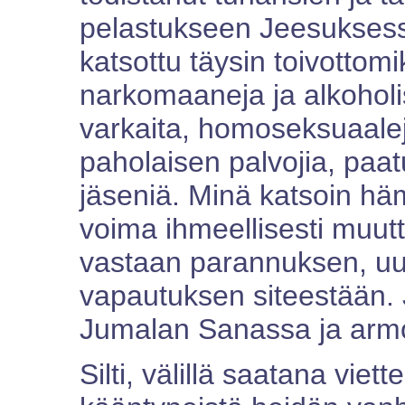
pelastukseen Jeesuksessa
katsottu täysin toivottomik
narkomaaneja ja alkoholi
varkaita, homoseksuaaleja 
paholaisen palvojia, paatu
jäseniä. Minä katsoin h
voima ihmeellisesti muutti
vastaan parannuksen, uud
vapautuksen siteestään. 
Jumalan Sanassa ja arm
Silti, välillä saatana viet