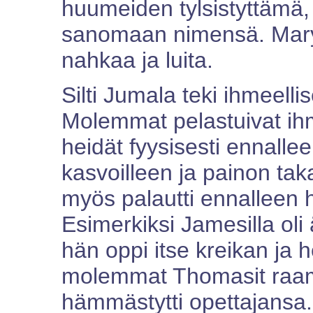
huumeiden tylsistyttämä, 
sanomaan nimensä. Mary o
nahkaa ja luita.
Silti Jumala teki ihmeell
Molemmat pelastuivat ihme
heidät fyysisesti ennalle
kasvoilleen ja painon tak
myös palautti ennalleen 
Esimerkiksi Jamesilla oli
hän oppi itse kreikan ja 
molemmat Thomasit raam
hämmästytti opettajansa