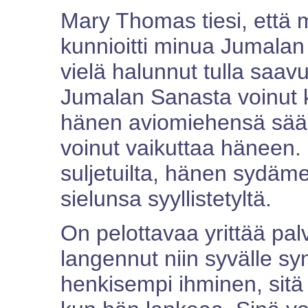
Mary Thomas tiesi, että 
kunnioitti minua Jumalan 
vielä halunnut tulla saav
Jumalan Sanasta voinut 
hänen aviomiehensä sääli
voinut vaikuttaa häneen.
suljetuilta, hänen sydäm
sielunsa syyllistetyltä.
On pelottavaa yrittää pal
langennut niin syvälle synt
henkisempi ihminen, sitä