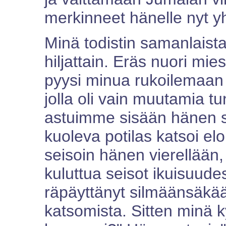
merkinneet hänelle nyt y
Minä todistin samanlaist
hiljattain. Eräs nuori 
pyysi minua rukoilemaan
jolla oli vain muutamia t
astuimme sisään hänen 
kuoleva potilas katsoi el
seisoin hänen vierellään,
kuluttua seisot ikuisuud
räpäyttänyt silmäänsäkää
katsomista. Sitten minä k