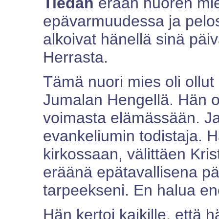
Tiedän
erään nuoren mie
epävarmuudessa ja pelo
alkoivat hänellä sinä päi
Herrasta.
Tämä nuori mies oli ollut l
Jumalan Hengellä. Hän o
voimasta elämässään. Ja h
evankeliumin todistaja. 
kirkossaan, välittäen Kris
eräänä epätavallisena pä
tarpeekseni. En halua en
Hän kertoi kaikille, että hä