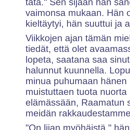
tätä." Sen sijaan hän san
vaimonsa mukaan. Hän o
kieltäytyi, hän suuttui ja a
Viikkojen ajan tämän mie
tiedät, että olet avaamass
lopeta, saatana saa sinu
halunnut kuunnella. Lop
minua puhumaan hänen k
muistuttaen tuota nuorta
elämässään, Raamatun sel
meidän rakkaudestamme 
"On liian myöhäistä," hän