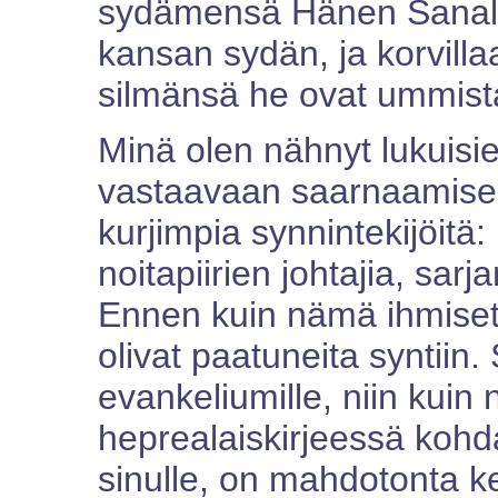
sydämensä Hänen Sanall
kansan sydän, ja korvilla
silmänsä he ovat ummista
Minä olen nähnyt lukuisi
vastaavaan saarnaamisee
kurjimpia synnintekijöitä: 
noitapiirien johtajia, sarj
Ennen kuin nämä ihmiset 
olivat paatuneita syntiin. 
evankeliumille, niin kuin 
heprealaiskirjeessä kohd
sinulle, on mahdotonta k