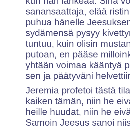
kun hän lankeaa. Sinä v
sanansaattaja, elää rist
puhua hänelle Jeesuksen
sydämensä pysyy kivetty
tuntuu, kuin olisin musta
putoan, en pääse milloinka
yhtään voimaa kääntyä p
sen ja päätyväni helvettii
Jeremia profetoi tästä til
kaiken tämän, niin he eiv
heille huudat, niin he eivä
Samoin Jeesus sanoi niist