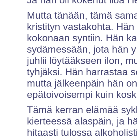
Ja hän oli kokenut iloa 
Mutta tänään, tämä sama 
kristityn vastakohta. Hän
kokonaan syntiin. Hän ka
sydämessään, jota hän yr
juhlii löytääkseen ilon, m
tyhjäksi. Hän harrastaa 
mutta jälkeenpäin hän on
epätoivoisempi kuin kos
Tämä kerran elämää syk
kierteessä alaspäin, ja h
hitaasti tulossa alkoholis