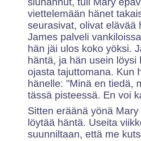
siunannut, tuli Mary epä
viettelemään hänet takaisi
seurasivat, olivat elävää
James palveli vankiloissa
hän jäi ulos koko yöksi.
häntä, ja hän usein löys
ojasta tajuttomana. Kun h
hänelle: "Minä en tiedä, 
tässä pisteessä. En voi k
Sitten eräänä yönä Mary 
löytää häntä. Useita viikko
suunniltaan, että me k