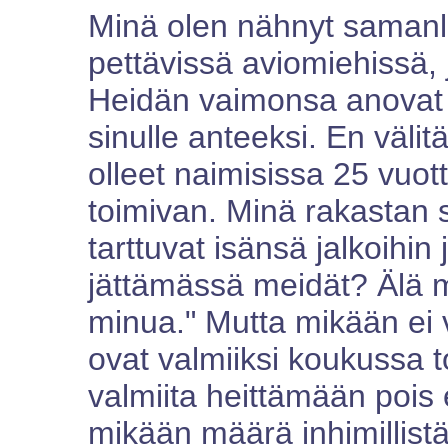
Minä olen nähnyt samanla
pettävissä aviomiehissä,
Heidän vaimonsa anovat 
sinulle anteeksi. En välit
olleet naimisissa 25 vuot
toimivan. Minä rakastan s
tarttuvat isänsä jalkoihin j
jättämässä meidät? Älä me
minua." Mutta mikään ei 
ovat valmiiksi koukussa t
valmiita heittämään pois
mikään määrä inhimillistä