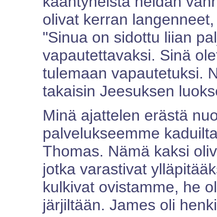
kääntyneistä heidän van
olivat kerran langenneet,
"Sinua on sidottu liian pa
vapautettavaksi. Sinä ole
tulemaan vapautetuksi. N
takaisin Jeesuksen luoks
Minä ajattelen erästä nuo
palvelukseemme kaduilta 
Thomas. Nämä kaksi olivat
jotka varastivat ylläpitä
kulkivat ovistamme, he oli
järjiltään. James oli henk