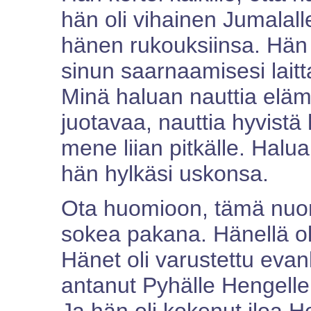
hän oli vihainen Jumalal
hänen rukouksiinsa. Hän 
sinun saarnaamisesi lait
Minä haluan nauttia eläm
juotavaa, nauttia hyvistä h
mene liian pitkälle. Halua
hän hylkäsi uskonsa.
Ota huomioon, tämä nuori 
sokea pakana. Hänellä ol
Hänet oli varustettu evan
antanut Pyhälle Hengelle 