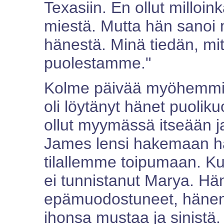
Texasiin. En ollut milloin
miestä. Mutta hän sanoi 
hänestä. Minä tiedän, mi
puolestamme."
Kolme päivää myöhemmin M
oli löytänyt hänet puolik
ollut myymässä itseään ja
James lensi hakemaan hän
tilallemme toipumaan. Ku
ei tunnistanut Marya. Hä
epämuodostuneet, hänen
ihonsa mustaa ja sinistä.