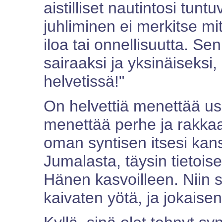
aistilliset nautintosi tunt
juhliminen ei merkitse mi
iloa tai onnellisuutta. Sen
sairaaksi ja yksinäiseksi
helvetissä!"
On helvettiä menettää us
menettää perhe ja rakkaat
oman syntisen itsesi kans
Jumalasta, täysin tietoise
Hänen kasvoilleen. Niin s
kaivaten yötä, ja jokaise