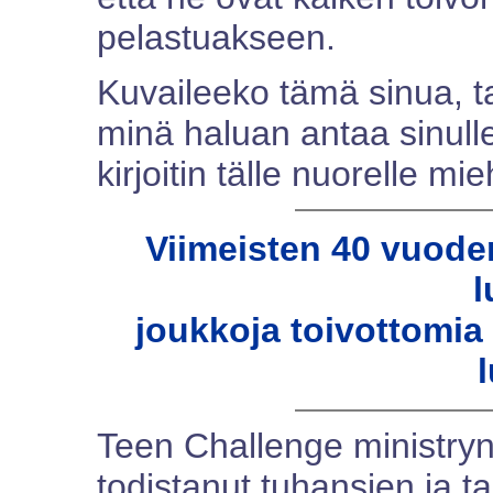
pelastuakseen.
Kuvaileeko tämä sinua, tai
minä haluan antaa sinull
kirjoitin tälle nuorelle mie
Viimeisten 40 vuode
l
joukkoja toivottomia
Teen Challenge ministryn
todistanut tuhansien ja t