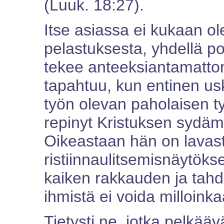
(Luuk. 18:27).
Itse asiassa ei kukaan o
pelastuksesta, yhdellä po
tekee anteeksiantamatto
tapahtuu, kun entinen u
työn olevan paholaisen t
repinyt Kristuksen sydäme
Oikeastaan hän on lava
ristiinnaulitsemisnäytöks
kaiken rakkauden ja tahd
ihmistä ei voida milloink
Tietysti ne, jotka pelkääv