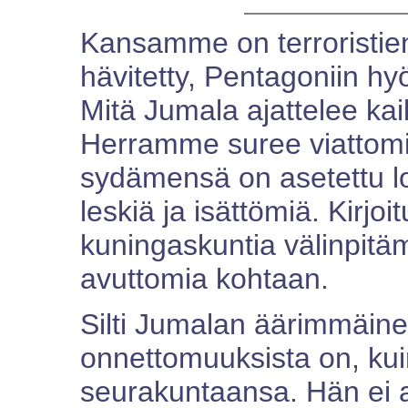
Kansamme on terroristien
hävitetty, Pentagoniin h
Mitä Jumala ajattelee ka
Herramme suree viattom
sydämensä on asetettu l
leskiä ja isättömiä. Kirjo
kuningaskuntia välinpitä
avuttomia kohtaan.
Silti Jumalan äärimmäine
onnettomuuksista on, ku
seurakuntaansa. Hän ei a