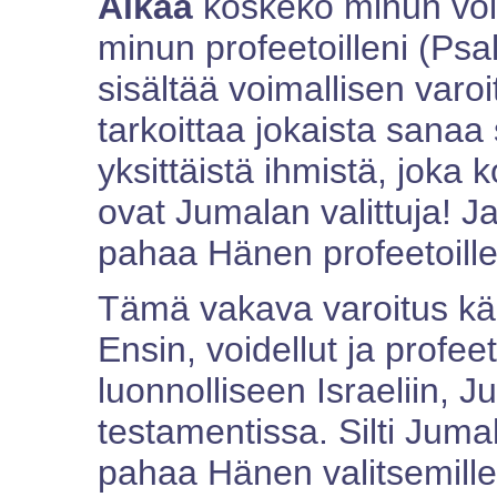
Älkää
koskeko minun void
minun profeetoilleni (Psa
sisältää voimallisen var
tarkoittaa jokaista sanaa 
yksittäistä ihmistä, joka 
ovat Jumalan valittuja! Ja
pahaa Hänen profeetoill
Tämä vakava varoitus kä
Ensin, voidellut ja profeet
luonnolliseen Israeliin,
testamentissa. Silti Juma
pahaa Hänen valitsemille