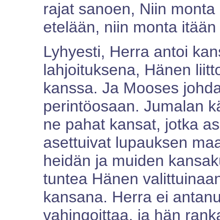
rajat sanoen, Niin monta 
etelään, niin monta itään 
Lyhyesti, Herra antoi ka
lahjoituksena, Hänen lii
kanssa. Ja Mooses johdatt
perintöosaan. Jumalan kä
ne pahat kansat, jotka as
asettuivat lupauksen ma
heidän ja muiden kansakunt
tuntea Hänen valittuinaan
kansana. Herra ei antan
vahingoittaa, ja hän rank