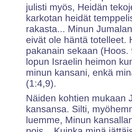
julisti myös, Heidän tek
karkotan heidät temppeli
rakasta... Minun Jumalani
eivät ole häntä totelleet.
pakanain sekaan (Hoos. 9
lopun Israelin heimon kun
minun kansani, enkä min
(1:4,9).
Näiden kohtien mukaan Ju
kansansa. Silti, myöhem
luemme, Minun kansallan
pois... Kuinka minä jättäi