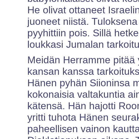
He olivat ottaneet Israelin
juoneet niistä. Tuloksen
pyyhittiin pois. Sillä hetk
loukkasi Jumalan tarkoituk
Meidän Herramme pitää y
kansan kanssa tarkoituk
Hänen pyhän Siioninsa m
kokonaisia valtakuntia a
kätensä. Hän hajotti Ro
yritti tuhota Hänen seu
paheellisen vainon kautta