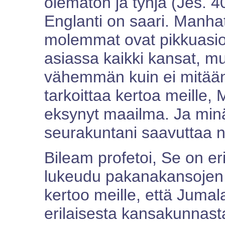
olematon ja tyhjä (Jes. 40
Englanti on saari. Manha
molemmat ovat pikkuasioi
asiassa kaikki kansat, m
vähemmän kuin ei mitään
tarkoittaa kertoa meille,
eksynyt maailma. Ja minä
seurakuntani saavuttaa 
Bileam profetoi, Se on er
lukeudu pakanakansojen
kertoo meille, että Juma
erilaisesta kansakunnasta