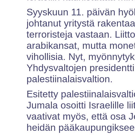
Syyskuun 11. päivän hyök
johtanut yritystä rakentaa
terroristeja vastaan. Liitt
arabikansat, mutta monet
vihollisia. Nyt, myönnyty
Yhdysvaltojen presidentti
palestiinalaisvaltion.
Esitetty palestiinalaisvalt
Jumala osoitti Israelille li
vaativat myös, että osa J
heidän pääkaupungikseen.