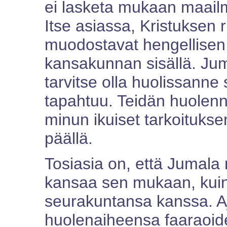
ei lasketa mukaan maail
Itse asiassa, Kristuksen 
muodostavat hengellisen
kansakunnan sisällä. Juma
tarvitse olla huolissanne
tapahtuu. Teidän huolenne t
minun ikuiset tarkoituksen
päällä.
Tosiasia on, että Jumala
kansaa sen mukaan, kuin
seurakuntansa kanssa. A
huolenaiheensa faaraoide