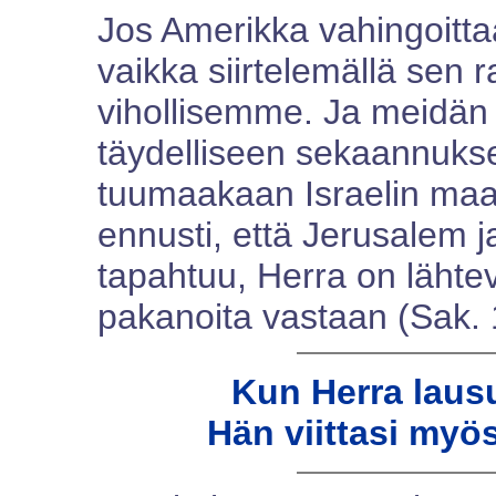
Jos Amerikka vahingoittaa
vaikka siirtelemällä sen 
vihollisemme. Ja meidä
täydelliseen sekaannukse
tuumaakaan Israelin maas
ennusti, että Jerusalem j
tapahtuu, Herra on lähtevä
pakanoita vastaan (Sak. 
Kun Herra laus
Hän viittasi myös