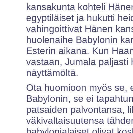
kansakunta kohteli Hänen 
egyptiläiset ja hukutti h
vahingoittivat Hänen ka
huolenaihe Babylonin kan
Esterin aikana. Kun Haama
vastaan, Jumala paljasti 
näyttämöltä.
Ota huomioon myös se, e
Babylonin, se ei tapahtu
patsaiden palvontansa, li
väkivaltaisuutensa tähde
babylonialaiset olivat ko