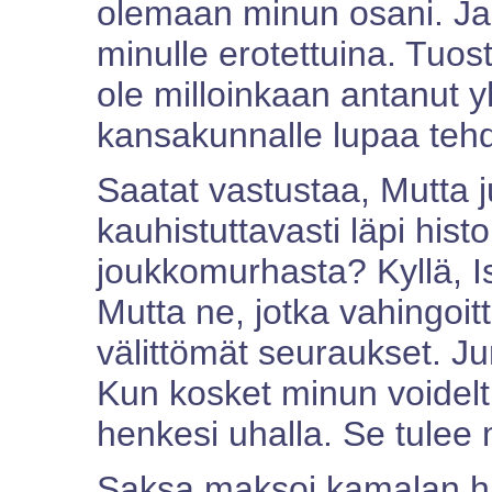
olemaan minun osani. Ja 
minulle erotettuina. Tuos
ole milloinkaan antanut y
kansakunnalle lupaa tehd
Saatat vastustaa, Mutta j
kauhistuttavasti läpi histor
joukkomurhasta? Kyllä, I
Mutta ne, jotka vahingoitt
välittömät seuraukset. Ju
Kun kosket minun voideltu
henkesi uhalla. Se tulee
Saksa maksoi kamalan h