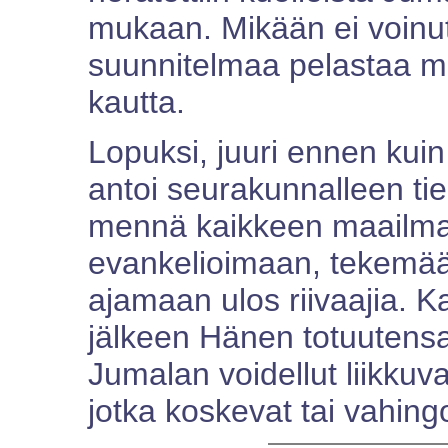
mukaan. Mikään ei voinut
suunnitelmaa pelastaa 
kautta.
Lopuksi, juuri ennen kui
antoi seurakunnalleen tie
mennä kaikkeen maailm
evankelioimaan, tekemää
ajamaan ulos riivaajia.
jälkeen Hänen totuutensa
Jumalan voidellut liikkuva
jotka koskevat tai vahingo