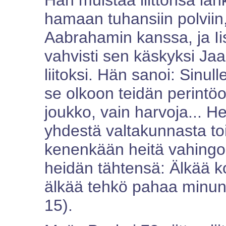
Hän muistaa liittonsa ia
hamaan tuhansiin polviin, 
Aabrahamin kanssa, ja I
vahvisti sen käskyksi Jaak
liitoksi. Hän sanoi: Sin
se olkoon teidän perintö
joukko, vain harvoja... H
yhdestä valtakunnasta to
kenenkään heitä vahingoit
heidän tähtensä: Älkää k
älkää tehkö pahaa minun 
15).