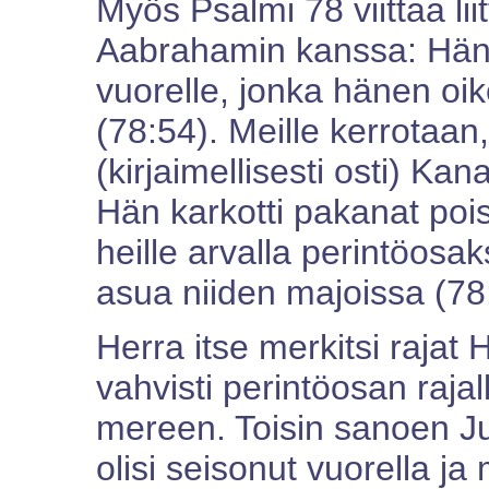
Myös Psalmi 78 viittaa lii
Aabrahamin kanssa: Hän v
vuorelle, jonka hänen oik
(78:54). Meille kerrotaan
(kirjaimellisesti osti) Ka
Hän karkotti pakanat pois
heille arvalla perintöosak
asua niiden majoissa (78
Herra itse merkitsi raja
vahvisti perintöosan rajal
mereen. Toisin sanoen Jum
olisi seisonut vuorella j