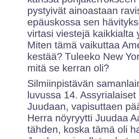
pystyivät ainoastaan rav
epäuskossa sen hävitykse
virtasi viestejä kaikkialt
Miten tämä vaikuttaa Am
kestää? Tuleeko New York
mitä se kerran oli?
Silmiinpistävän samanlai
luvussa 14. Assyrialaiset
Juudaan, vapisuttaen pä
Herra nöyryytti Juudaa A
tähden, koska tämä oli ha