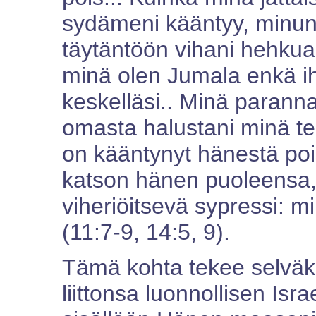
sydämeni kääntyy, minun
täytäntöön vihani hehkua,
minä olen Jumala enkä i
keskelläsi.. Minä paran
omasta halustani minä tei
on kääntynyt hänestä poi
katson hänen puoleensa, 
viheriöitsevä sypressi: 
(11:7-9, 14:5, 9).
Tämä kohta tekee selväks
liittonsa luonnollisen Isr