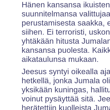
Hänen kansansa ikuisten
suunnitelmansa valittuja
perustamisesta saakka, 
siihen. Ei terroristi, usk
yhtäkään hitusta Jumalan
kansansa puolesta. Kaikk
aikataulunsa mukaan.
Jeesus syntyi oikealla aja
hetkellä, jonka Jumala ol
yksikään kuningas, hallit
voinut pysäyttää sitä. Jee
herätettiin kuolleista Jum