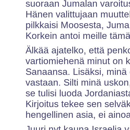
suoraan Jumalan varoitus
Hänen valittujaan muutte
pilkkaisi Moosesta, Jumala
Korkein antoi meille täm
Älkää ajatelko, että penk
vartiomiehenä minut on
Sanaansa. Lisäksi, minä e
vastaan. Silti minä uskon, 
se tulisi luoda Jordanias
Kirjoitus tekee sen selväks
hengellinen asia, ei ainoa
Juuri nyt kauna Israelia 