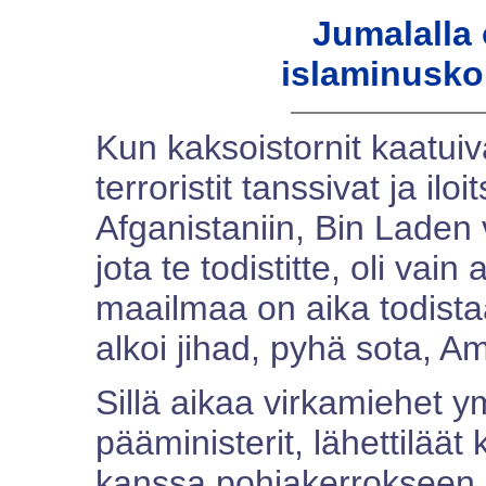
Jumalalla o
islaminuskois
Kun kaksoistornit kaatui
terroristit tanssivat ja il
Afganistaniin, Bin Laden v
jota te todistitte, oli vai
maailmaa on aika todistaa
alkoi jihad, pyhä sota, A
Sillä aikaa virkamiehet y
pääministerit, lähettiläät
kanssa pohjakerrokseen k