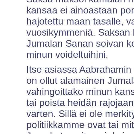
kansaa ei ainoastaan po
hajotettu maan tasalle, v
vuosikymmeniä. Saksan h
Jumalan Sanan soivan ko
minun voideltuihini.
Itse asiassa Aabrahamin 
on ollut alamainen Jumal
vahingoittako minun kans
tai poista heidän rajojaan
varten. Sillä ei ole merki
politiikkamme ovat tai mi