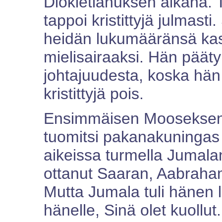
Diokletianuksen aikana. 
tappoi kristittyjä julmasti.
heidän lukumääränsä kasv
mielisairaaksi. Hän päät
johtajuudesta, koska hän
kristittyjä pois.
Ensimmäisen Mooseksen 
tuomitsi pakanakuningas 
aikeissa turmella Jumalan
ottanut Saaran, Aabraha
Mutta Jumala tuli hänen 
hänelle, Sinä olet kuollu