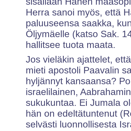
sisällään Hänen maasop
Herra sanoi myös, että Hän
paluuseensa saakka, kun
Öljymäelle (katso Sak. 14
hallitsee tuota maata.
Jos vieläkin ajattelet, et
mieti apostoli Paavalin s
hyljännyt kansaansa? Poi
israelilainen, Aabrahami
sukukuntaa. Ei Jumala ol
hän on edeltätuntenut (R
selvästi luonnollisesta Isr