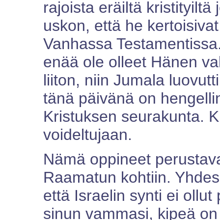
rajoista eräiltä kristityiltä
uskon, että he kertoisivat
Vanhassa Testamentissa. S
enää ole olleet Hänen val
liiton, niin Jumala luovutt
tänä päivänä on hengelli
Kristuksen seurakunta. Kr
voideltujaan.
Nämä oppineet perustavat
Raamatun kohtiin. Yhdes
että Israelin synti ei oll
sinun vammasi, kipeä on 