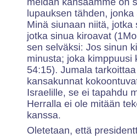
meidän kansaamme on siun
lupauksen tähden, jonka 
Minä siunaan niitä, jotka 
jotka sinua kiroavat (1Mo
sen selväksi: Jos sinun k
minusta; joka kimppuusi 
54:15). Jumala tarkoitta
kansakunnat kokoontuva
Israelille, se ei tapahdu
Herralla ei ole mitään te
kanssa.
Oletetaan, että presiden