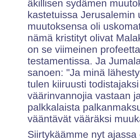
äkillisen sydämen muutok
kastetuissa Jerusalemin
muutoksensa oli uskomat
nämä kristityt olivat Mala
on se viimeinen profeet
testamentissa. Ja Jumal
sanoen: "Ja minä lähestyn
tulen kiiruusti todistajaks
väärinvannojia vastaan ja
palkkalaista palkanmaksu
vääntävät vääräksi muuka
Siirtykäämme nyt ajassa