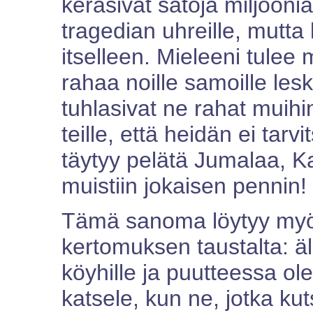
keräsivät satoja miljooni
tragedian uhreille, mutta
itselleen. Mieleeni tulee
rahaa noille samoille leski
tuhlasivat ne rahat muihi
teille, että heidän ei tar
täytyy pelätä Jumalaa, Kai
muistiin jokaisen pennin!
Tämä sanoma löytyy myös
kertomuksen taustalta: ä
köyhille ja puutteessa ole
katsele, kun ne, jotka k