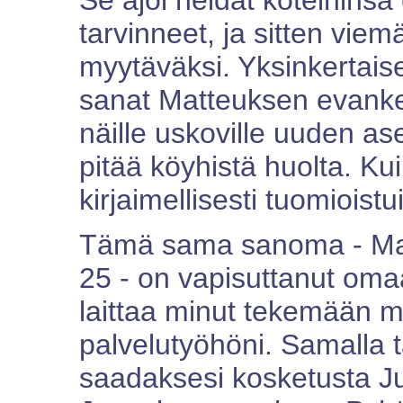
Se ajoi heidät koteihinsa
tarvinneet, ja sitten viem
myytäväksi. Yksinkertaise
sanat Matteuksen evankel
näille uskoville uuden as
pitää köyhistä huolta. Ku
kirjaimellisesti tuomioist
Tämä sama sanoma - Mat
25 - on vapisuttanut omaa
laittaa minut tekemään m
palvelutyöhöni. Samalla t
saadaksesi kosketusta J