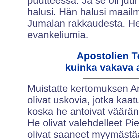
puutteessa. Ja se oli juur
halusi. Hän halusi maail
Jumalan rakkaudesta. He j
evankeliumia.
Apostolien Te
kuinka vakava 
Muistatte kertomuksen An
olivat uskovia, jotka kaa
koska he antoivat väärän
He olivat valehdelleet Pie
olivat saaneet myymästää