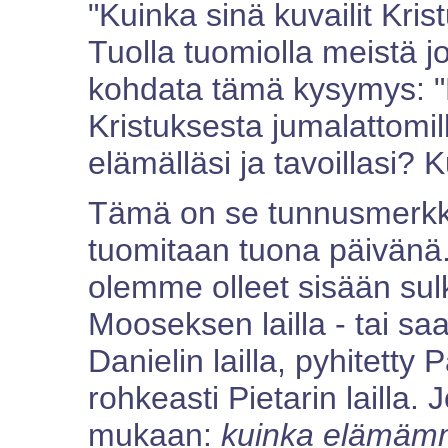
"Kuinka sinä kuvailit Kri
Tuolla tuomiolla meistä j
kohdata tämä kysymys: "K
Kristuksesta jumalattomill
elämälläsi ja tavoillasi?
Tämä on se tunnusmerkk
tuomitaan tuona päivänä.
olemme olleet sisään su
Mooseksen lailla - tai sa
Danielin lailla, pyhitetty 
rohkeasti Pietarin lailla
mukaan:
kuinka elämämme