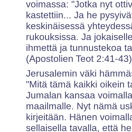
voimassa: "Jotka nyt ott
kastettiin... Ja he pysyiv
keskinäisessä yhteydessä
rukouksissa. Ja jokaiselle
ihmettä ja tunnustekoa ta
(Apostolien Teot 2:41-43)
Jerusalemin väki hämmäs
"Mitä tämä kaikki oikein 
Jumalan kansaa voimalla
maailmalle. Nyt nämä usk
kirjeitään. Hänen voimal
sellaisella tavalla, että h