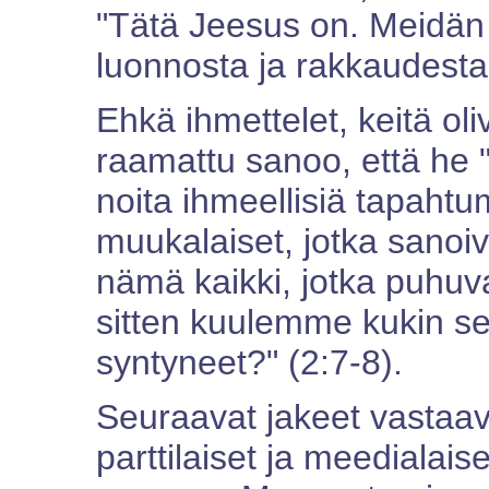
"Tätä Jeesus on. Meidä
luonnosta ja rakkaudesta
Ehkä ihmettelet, keitä oliv
raamattu sanoo, että he 
noita ihmeellisiä tapahtu
muukalaiset, jotka sanoiva
nämä kaikki, jotka puhuva
sitten kuulemme kukin s
syntyneet?" (2:7-8).
Seuraavat jakeet vastaa
parttilaiset ja meedialaise