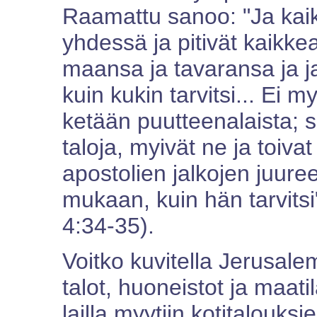
Raamattu sanoo: "Ja kaikk
yhdessä ja pitivät kaikke
maansa ja tavaransa ja ja
kuin kukin tarvitsi... Ei
ketään puutteenalaista; sill
taloja, myivät ne ja toiva
apostolien jalkojen juureen
mukaan, kuin hän tarvitsi
4:34-35).
Voitko kuvitella Jerusal
talot, huoneistot ja maati
lailla myytiin kotitalouks