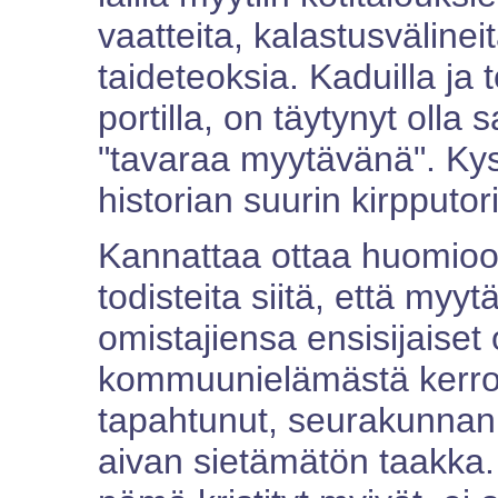
vaatteita, kalastusvälineitä
taideteoksia. Kaduilla ja 
portilla, on täytynyt olla s
"tavaraa myytävänä". Kys
historian suurin kirpputo
Kannattaa ottaa huomioon
todisteita siitä, että myytä
omistajiensa ensisijaiset 
kommuunielämästä kerrota.
tapahtunut, seurakunnan h
aivan sietämätön taakka.