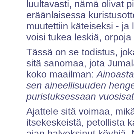
luultavasti, nämä olivat 
eräänlaisessa kuristusott
muutettiin käteiseksi - ja 
voisi tukea leskiä, orpoja
Tässä on se todistus, joka
sitä sanomaa, jota Jumala
koko maailman:
Ainoasta
sen aineellisuuden hengen,
puristuksessaan vuosisat
Ajattele sitä voimaa, mikä
itsekeskeistä, petollista 
ajan halveksinut köyhiä. 