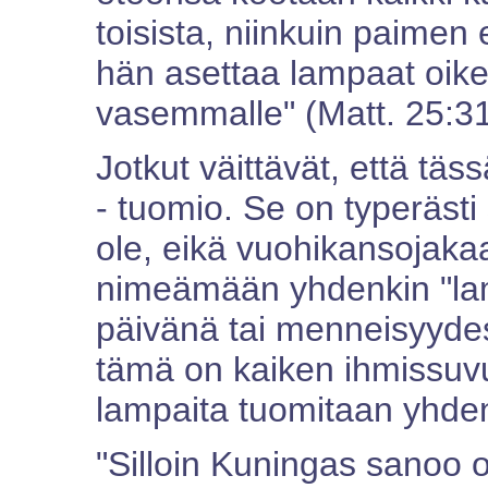
toisista, niinkuin paimen
hän asettaa lampaat oike
vasemmalle" (Matt. 25:31
Jotkut väittävät, että täs
- tuomio. Se on typeräst
ole, eikä vuohikansojak
nimeämään yhdenkin "la
päivänä tai menneisyydes
tämä on kaiken ihmissuvu
lampaita tuomitaan yhden
"Silloin Kuningas sanoo oi