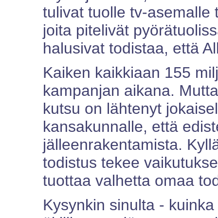
tulivat tuolle tv-asemalle
joita pitelivät pyörätuolis
halusivat todistaa, että A
Kaiken kaikkiaan 155 milj
kampanjan aikana. Mutta 
kutsu on lähtenyt jokaisel
kansakunnalle, että ediste
jälleenrakentamista. Kyll
todistus tekee vaikutuks
tuottaa valhetta omaa tod
Kysynkin sinulta - kuink