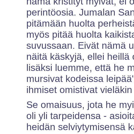
nämä kristityt myivät, ei ol
perintöosia. Jumalan San
pitämään huolta perheistä
myös pitää huolta kaikista
suvussaan. Eivät nämä us
näitä käskyjä, ellei heillä
lisäksi luemme, että he m
mursivat kodeissa leipää"
ihmiset omistivat vieläkin
Se omaisuus, jota he myivä
oli yli tarpeidensa - asioi
heidän selviytymisensä k