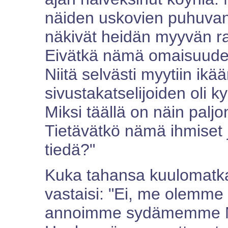
näiden uskovien puhuvan 
näkivät heidän myyvän ra
Eivätkä nämä omaisuudet
Niitä selvästi myytiin ikä
sivustakatselijoiden oli k
Miksi täällä on näin paljo
Tietävätkö nämä ihmiset 
tiedä?"
Kuka tahansa kuulomatk
vastaisi: "Ei, me olemme
annoimme sydämemme Me