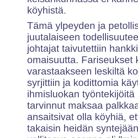
köyhistä.
Tämä ylpeyden ja petoll
juutalaiseen todellisuutee
johtajat taivutettiin hank
omaisuutta. Fariseukset kä
varastaakseen leskiltä k
syrjittiin ja kodittomia k
ihmisluokan työntekijöitä hu
tarvinnut maksaa palkkaa. 
ansaitsivat olla köyhiä, 
takaisin heidän syntejään