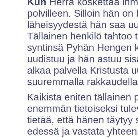
Kun
Herra koskettaa ihmi
polvilleen. Silloin hän on 
läheisyydestä hän saa uu
Tällainen henkilö tahtoo 
syntinsä Pyhän Hengen k
uudistuu ja hän astuu sis
alkaa palvella Kristusta u
suuremmalla rakkaudella
Kaikista eniten tällainen
enemmän tietoiseksi tule
tietää, että hänen täytyy
edessä ja vastata yhtee