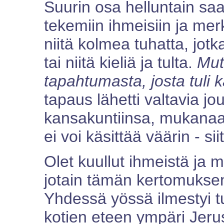
Suurin osa helluntain saa
tekemiin ihmeisiin ja merk
niitä kolmea tuhatta, jot
tai niitä kieliä ja tulta.
Mut
tapahtumasta, josta tuli k
tapaus lähetti valtavia jo
kansakuntiinsa, mukanaan
ei voi käsittää väärin - s
Olet kuullut ihmeistä ja 
jotain tämän kertomuksen
Yhdessä yössä ilmestyi t
kotien eteen ympäri Jeru