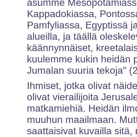
asumme Mesopotamiassa
Kappadokiassa, Pontossa 
Pamfyliassa, Egyptissä j
alueilla, ja täällä oleskel
käännynnäiset, kreetalais
kuulemme kukin heidän 
Jumalan suuria tekoja" (2
Ihmiset, jotka olivat näid
olivat vierailijoita Jerusa
matkamiehiä. Heidän ilmo
muuhun maailmaan. Mutt
saattaisivat kuvailla sitä,