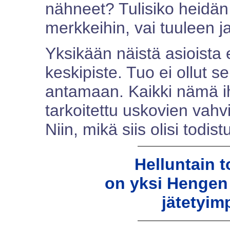
nähneet? Tulisiko heidän k
merkkeihin, vai tuuleen j
Yksikään näistä asioista 
keskipiste. Tuo ei ollut s
antamaan. Kaikki nämä ih
tarkoitettu uskovien vahv
Niin, mikä siis olisi todis
Helluntain t
on yksi Hengen
jätetyim