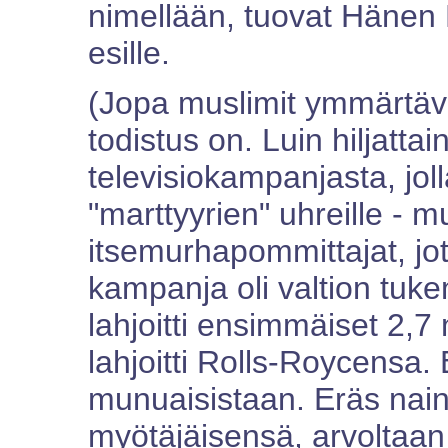
nimellään, tuovat Hänen
esille.
(Jopa muslimit ymmärtävä
todistus on. Luin hiljatta
televisiokampanjasta, joll
"marttyyrien" uhreille - 
itsemurhapommittajat, jot
kampanja oli valtion tuk
lahjoitti ensimmäiset 2,7
lahjoitti Rolls-Roycensa.
munuaisistaan. Eräs nain
myötäjäisensä, arvoltaan 