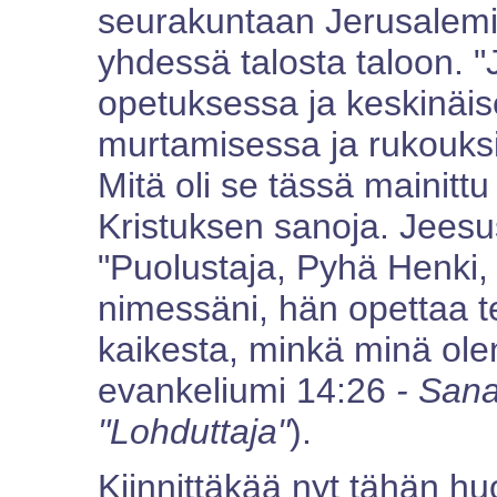
seurakuntaan Jerusalemi
yhdessä talosta taloon. "
opetuksessa ja keskinäis
murtamisessa ja rukouksi
Mitä oli se tässä mainitt
Kristuksen sanoja. Jeesu
"Puolustaja, Pyhä Henki,
nimessäni, hän opettaa tei
kaikesta, minkä minä ole
evankeliumi 14:26
- Sanan
"Lohduttaja"
).
Kiinnittäkää nyt tähän hu