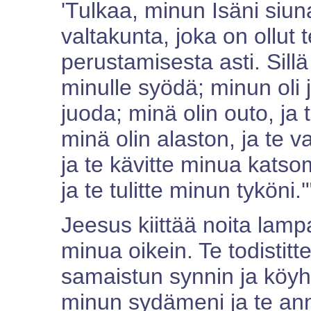
'Tulkaa, minun Isäni siun
valtakunta, joka on ollut 
perustamisesta asti. Sillä
minulle syödä; minun oli j
juoda; minä olin outo, ja
minä olin alaston, ja te v
ja te kävitte minua kats
ja te tulitte minun tyköni.
Jeesus kiittää noita lamp
minua oikein. Te todistitt
samaistun synnin ja köyh
minun sydämeni ja te ann