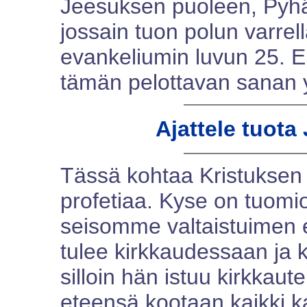
Jeesuksen puoleen, Pyhä 
jossain tuon polun varre
evankeliumin luvun 25. 
tämän pelottavan sanan y
Ajattele tuota
Tässä kohtaa Kristuksen 
profetiaa. Kyse on tuomio
seisomme valtaistuimen 
tulee kirkkaudessaan ja 
silloin hän istuu kirkkaut
eteensä kootaan kaikki ka