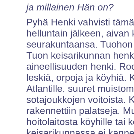
ja millainen Hän on?
Pyhä Henki vahvisti täm
helluntain jälkeen, aivan 
seurakuntaansa. Tuohon 
Tuon keisarikunnan henki 
aineellisuuden henki. Roo
leskiä, orpoja ja köyhiä.
Atlantille, suuret muisto
sotajoukkojen voitoista. 
rakennettiin palatseja. Mu
hoitolaitosta köyhille tai
keisarikunnassa ei kanne