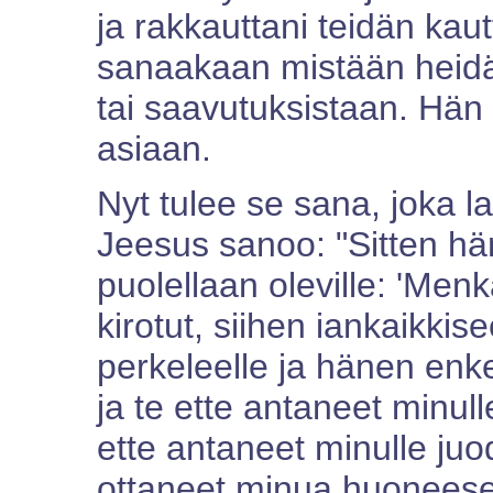
ja rakkauttani teidän kau
sanaakaan mistään heidä
tai saavutuksistaan. Hän
asiaan.
Nyt tulee se sana, joka l
Jeesus sanoo: "Sitten 
puolellaan oleville: 'Men
kirotut, siihen iankaikkis
perkeleelle ja hänen enkel
ja te ette antaneet minull
ette antaneet minulle juod
ottaneet minua huoneesee