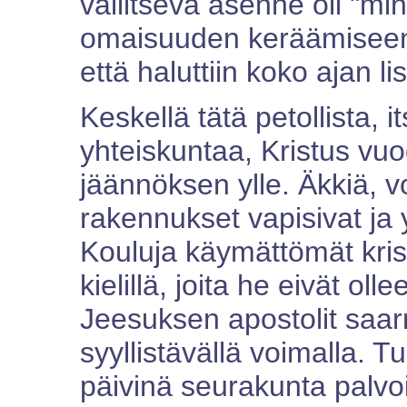
vallitseva asenne oli "min
omaisuuden keräämiseen,
että haluttiin koko ajan l
Keskellä tätä petollista, i
yhteiskuntaa, Kristus vu
jäännöksen ylle. Äkkiä, vo
rakennukset vapisivat ja yl
Kouluja käymättömät krist
kielillä, joita he eivät ol
Jeesuksen apostolit saar
syyllistävällä voimalla.
päivinä seurakunta palvoi, 