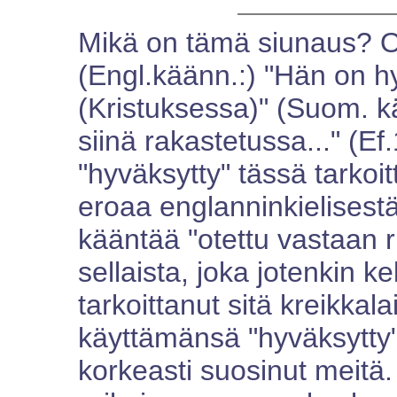
Mikä on tämä siunaus? On
(Engl.käänn.:) "Hän on 
(Kristuksessa)" (Suom. kää
siinä rakastetussa..." (Ef
"hyväksytty" tässä tarkoit
eroaa englanninkielisest
kääntää "otettu vastaan ri
sellaista, joka jotenkin k
tarkoittanut sitä kreikka
käyttämänsä "hyväksytty"
korkeasti suosinut meit