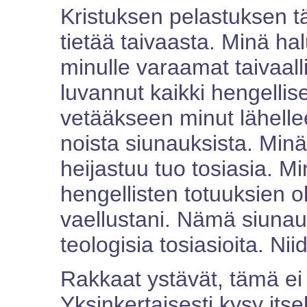
Kristuksen pelastuksen t
tietää taivaasta. Minä h
minulle varaamat taivaal
luvannut kaikki hengellise
vetääkseen minut lähelle
noista siunauksista. Minä
heijastuu tuo tosiasia. M
hengellisten totuuksien o
vaellustani. Nämä siunauk
teologisia tosiasioita. Nii
Rakkaat ystävät, tämä ei
Yksinkertaisesti kysy itsel