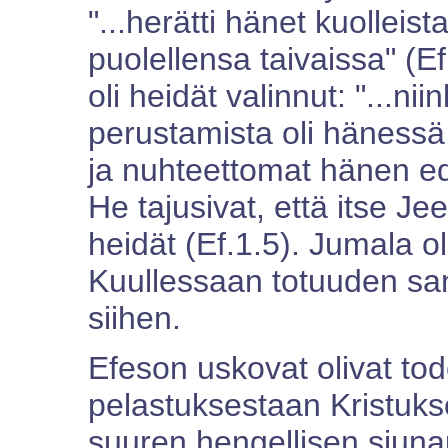
"...herätti hänet kuolleist
puolellensa taivaissa" (Ef
oli heidät valinnut: "...
perustamista oli hänessä
ja nuhteettomat hänen e
He tajusivat, että itse Je
heidät (Ef.1.5). Jumala o
Kuullessaan totuuden sana
siihen.
Efeson uskovat olivat tode
pelastuksestaan Kristuks
suuren hengellisen siun