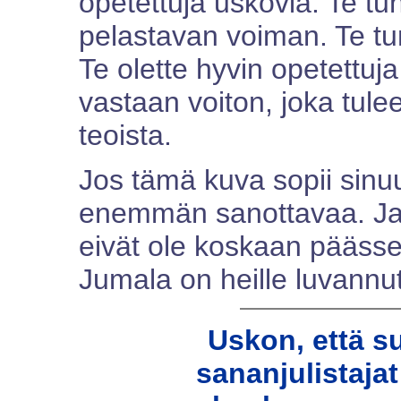
opetettuja uskovia. Te t
pelastavan voiman. Te tu
Te olette hyvin opetettuj
vastaan voiton, joka tule
teoista.
Jos tämä kuva sopii sinuu
enemmän sanottavaa. Ja
eivät ole koskaan päässee
Jumala on heille luvannut
Uskon, että s
sananjulistaja