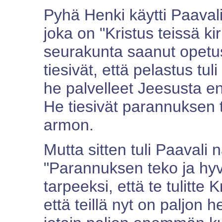
Pyhä Henki käytti Paava
joka on "Kristus teissä k
seurakunta saanut opetu
tiesivät, että pelastus tul
he palvelleet Jeesusta e
He tiesivät parannuksen t
armon.
Mutta sitten tuli Paavali 
"Parannuksen teko ja hyvät
tarpeeksi, että te tulitte K
että teillä nyt on paljon h