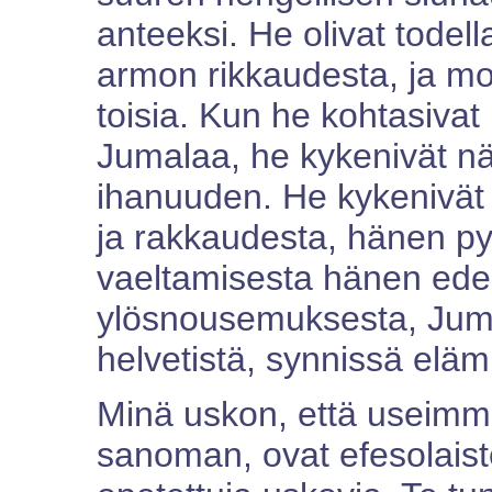
anteeksi. He olivat todell
armon rikkaudesta, ja m
toisia. Kun he kohtasivat 
Jumalaa, he kykenivät näy
ihanuuden. He kykenivä
ja rakkaudesta, hänen p
vaeltamisesta hänen ed
ylösnousemuksesta, Juma
helvetistä, synnissä eläm
Minä uskon, että useimma
sanoman, ovat efesolaiste