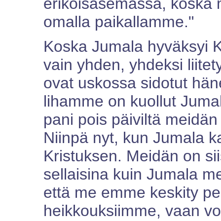
erikoisasemassa, koska 
omalla paikallamme."
Koska Jumala hyväksyi Kr
vain yhden, yhdeksi liitet
ovat uskossa sidotut hä
lihamme on kuollut Juma
pani pois päiviltä meidän
Niinpä nyt, kun Jumala k
Kristuksen. Meidän on s
sellaisina kuin Jumala me
että me emme keskity pe
heikkouksiimme, vaan voit