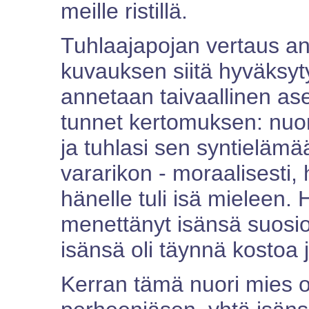
meille ristillä.
Tuhlaajapojan vertaus a
kuvauksen siitä hyväksyty
annetaan taivaallinen a
tunnet kertomuksen: nuori
ja tuhlasi sen syntielämä
vararikon - moraalisesti, h
hänelle tuli isä mieleen. 
menettänyt isänsä suosio
isänsä oli täynnä kostoa 
Kerran tämä nuori mies oli