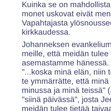
Kuinka se on mahdollista,
monet uskovat eivät mene
Vapahtajasta ylösnousse
kirkkaudessa.
Johanneksen evankelium
meille, että meidän tulee o
asemastamme hänessä. Hä
"...koska minä elän, niin 
te ymmärrätte, että minä o
minussa ja minä teissä"
"siinä päivässä", josta J
meidän tulee tietää tai