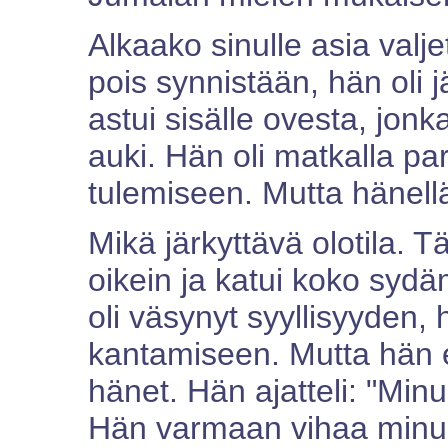
Alkaako sinulle asia valj
pois synnistään, hän oli 
astui sisälle ovesta, jonk
auki. Hän oli matkalla p
tulemiseen. Mutta hänellä
Mikä järkyttävä olotila. T
oikein ja katui koko syd
oli väsynyt syyllisyyden,
kantamiseen. Mutta hän ei
hänet. Hän ajatteli: "Min
Hän varmaan vihaa minua