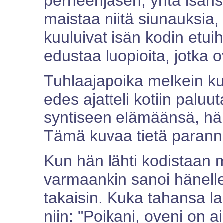
perheenjäsen, yhtä isäns
maistaa niitä siunauksia, 
kuuluivat isän kodin etui
edustaa luopioita, jotka 
Tuhlaajapoika melkein k
edes ajatteli kotiin paluu
syntiseen elämäänsä, hän
Tämä kuvaa tietä parann
Kun hän lähti kodistaan 
varmaankin sanoi hänelle,
takaisin. Kuka tahansa la
niin: "Poikani, oveni on a