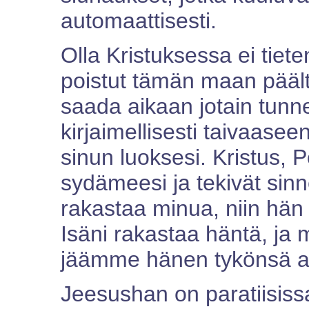
automaattisesti.
Olla Kristuksessa ei tiete
poistut tämän maan päältä
saada aikaan jotain tunnet
kirjaimellisesti taivaaseen
sinun luoksesi. Kristus, P
sydämeesi ja tekivät sin
rakastaa minua, niin hän
Isäni rakastaa häntä, ja
jäämme hänen tykönsä a
Jeesushan on paratiisiss