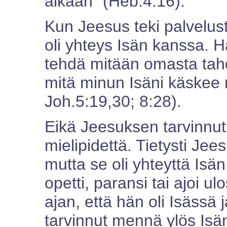
aikaan" (Heb.4:16).
Kun Jeesus teki palvelus
oli yhteys Isän kanssa. H
tehdä mitään omasta tahd
mitä minun Isäni käskee
Joh.5:19,30; 8:28).
Eikä Jeesuksen tarvinnu
mielipidettä. Tietysti Jees
mutta se oli yhteyttä Isän
opetti, paransi tai ajoi ul
ajan, että hän oli Isässä 
tarvinnut mennä ylös Isä