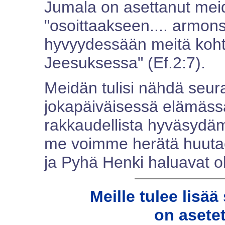
Jumala on asettanut mei
"osoittaakseen.... armons
hyvyydessään meitä koht
Jeesuksessa" (Ef.2:7).
Meidän tulisi nähdä seu
jokapäiväisessä elämäss
rakkaudellista hyväsydäm
me voimme herätä huutaen
ja Pyhä Henki haluavat ol
Meille tulee lisä
on asetett