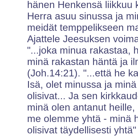
hänen Henkensä liikkuu k
Herra asuu sinussa ja min
meidät temppelikseen ma
Ajattele Jeesuksen voima
"...joka minua rakastaa, 
minä rakastan häntä ja il
(Joh.14:21). "...että he ka
Isä, olet minussa ja minä
olisivat... Ja sen kirkkau
minä olen antanut heille, 
me olemme yhtä - minä he
olisivat täydellisesti yhtä