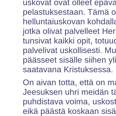
uskovat ovat olleet epä
pelastuksestaan. Tämä on
helluntaiuskovan kohdall
jotka olivat palvelleet He
tunsivat kaikki opit, totu
palvelivat uskollisesti. M
päässeet sisälle siihen yl
saatavana Kristuksessa.
On aivan totta, että on ma
Jeesuksen uhri meidän 
puhdistava voima, uskost
eikä päästä koskaan sisäl