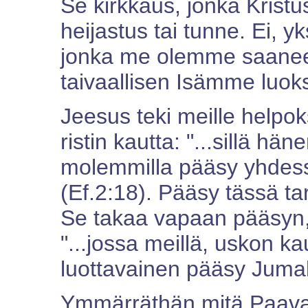
Se kirkkaus, jonka Kristus
heijastus tai tunne. Ei, y
jonka me olemme saanee
taivaallisen Isämme luok
Jeesus teki meille helpo
ristin kautta: "...sillä hä
molemmilla pääsy yhdes
(Ef.2:18). Pääsy tässä ta
Se takaa vapaan pääsyn,
"...jossa meillä, uskon k
luottavainen pääsy Jumal
Ymmärräthän mitä Paaval