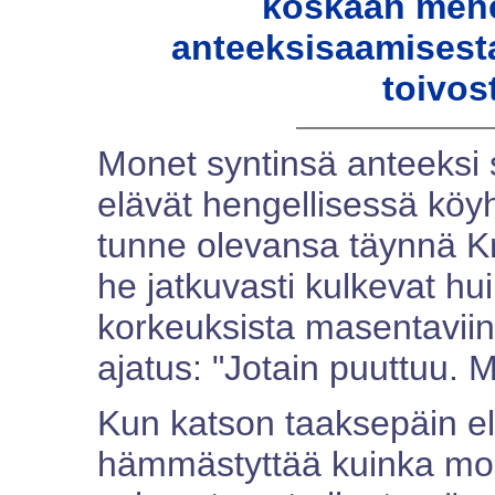
koskaan mene
anteeksisaamisesta
toivos
Monet syntinsä anteeksi 
elävät hengellisessä köy
tunne olevansa täynnä Kr
he jatkuvasti kulkevat hui
korkeuksista masentaviin 
ajatus: "Jotain puuttuu. 
Kun katson taaksepäin e
hämmästyttää kuinka mon