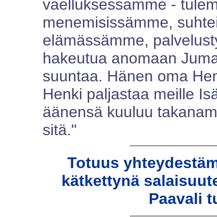
vaelluksessamme - tule
menemisissämme, suhte
elämässämme, palvelusty
hakeutua anomaan Jumal
suuntaa. Hänen oma Hen
Henki paljastaa meille I
äänensä kuuluu takanamm
sitä."
Totuus yhteydestäm
kätkettynä salaisuu
Paavali t