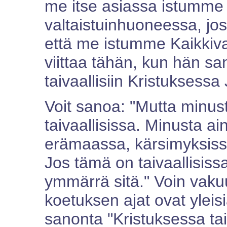
me itse asiassa istumm
valtaistuinhuoneessa, jos
että me istumme Kaikkiva
viittaa tähän, kun hän sa
taivaallisiin Kristuksessa
Voit sanoa: "Mutta minusta
taivaallisissa. Minusta ain
erämaassa, kärsimyksissä
Jos tämä on taivaallisiss
ymmärrä sitä." Voin vakuut
koetuksen ajat ovat yleisi
sanonta "Kristuksessa tai