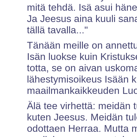
mitä tehdä. Isä asui hänes
Ja Jeesus aina kuuli sana
tällä tavalla..."
Tänään meille on annett
Isän luokse kuin Kristukse
totta, se on aivan uskoma
lähestymisoikeus Isään k
maailmankaikkeuden Luoja
Älä tee virhettä: meidän t
kuten Jeesus. Meidän tule
odottaen Herraa. Mutta 