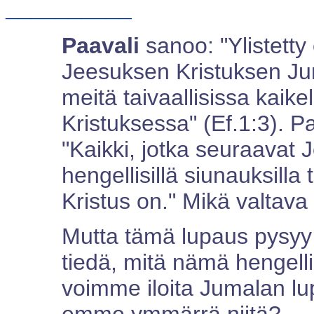
__________
Paavali
sanoo: "Ylistett
Jeesuksen Kristuksen Jum
meitä taivaallisissa kaike
Kristuksessa" (Ef.1:3). P
"Kaikki, jotka seuraavat 
hengellisillä siunauksilla 
Kristus on." Mikä valtav
Mutta tämä lupaus pysyy
tiedä, mitä nämä hengell
voimme iloita Jumalan lu