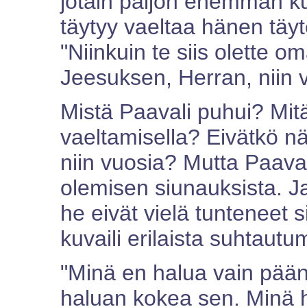
jotain paljon enemmän ku
täytyy vaeltaa hänen täy
"Niinkuin te siis olette 
Jeesuksen, Herran, niin 
Mistä Paavali puhui? Mitä
vaeltamisella? Eivätkö n
niin vuosia? Mutta Paava
olemisen siunauksista. J
he eivät vielä tunteneet s
kuvaili erilaista suhtaut
"Minä en halua vain pään
haluan kokea sen. Minä h