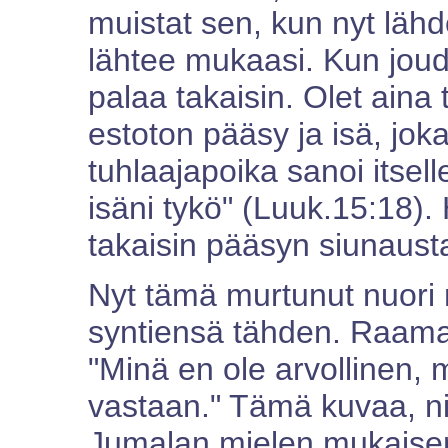
muistat sen, kun nyt lähd
lähtee mukaasi. Kun joudu
palaa takaisin. Olet aina te
estoton pääsy ja isä, joka 
tuhlaajapoika sanoi itse
isäni tykö" (Luuk.15:18).
takaisin pääsyn siunaust
Nyt tämä murtunut nuori 
syntiensä tähden. Raamat
"Minä en ole arvollinen, 
vastaan." Tämä kuvaa, ni
Jumalan mielen mukaise