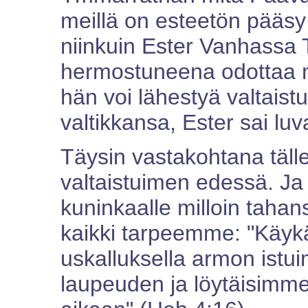
meillä on esteetön pääs
niinkuin Ester Vanhassa 
hermostuneena odottaa m
hän voi lähestyä valtaist
valtikkansa, Ester sai luva
Täysin vastakohtana täll
valtaistuimen edessä. Ja
kuninkaalle milloin taha
kaikki tarpeemme: "Käy
uskalluksella armon istu
laupeuden ja löytäisim