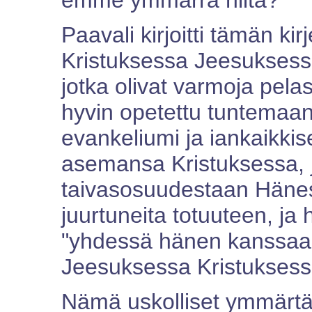
emme ymmärrä niitä?
Paavali kirjoitti tämän kir
Kristuksessa Jeesuksessa"
jotka olivat varmoja pela
hyvin opetettu tuntemaa
evankeliumi ja iankaikkis
asemansa Kristuksessa, j
taivasosuudestaan Häness
juurtuneita totuuteen, ja h
"yhdessä hänen kanssaan 
Jeesuksessa Kristuksessa
Nämä uskolliset ymmärtäv