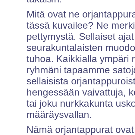
Mitä ovat ne orjantappura
tässä kuvailee? Ne merkit
pettymystä. Sellaiset aja
seurakuntalaisten muodo
tuhoa. Kaikkialla ympäri
ryhmäni tapaamme satoja 
sellaisista orjantappuroi
hengessään vaivattuja, k
tai joku nurkkakunta usk
määräysvallan.
Nämä orjantappurat ovat n