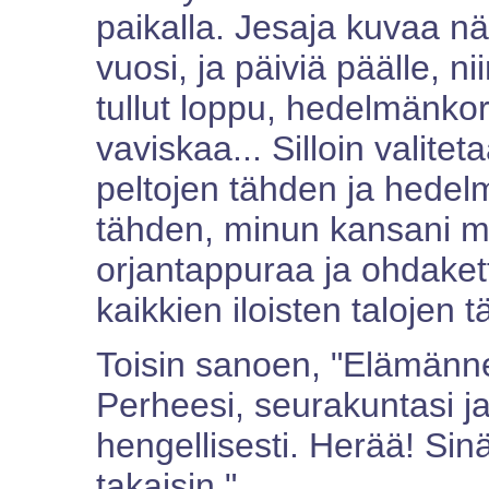
paikalla. Jesaja kuvaa näi
vuosi, ja päiviä päälle, ni
tullut loppu, hedelmänkor
vaviskaa... Silloin valitet
peltojen tähden ja hedelm
tähden, minun kansani m
orjantappuraa ja ohdake
kaikkien iloisten talojen 
Toisin sanoen, "Elämänne
Perheesi, seurakuntasi j
hengellisesti. Herää! Si
takaisin."