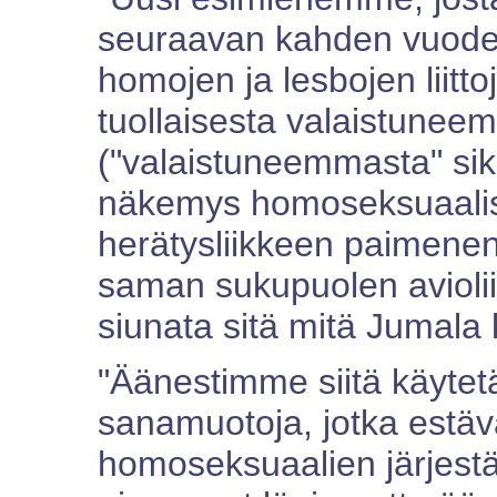
seuraavan kahden vuoden
homojen ja lesbojen liitto
tuollaisesta valaistune
("valaistuneemmasta" siks
näkemys homoseksuaali
herätysliikkeen paimenen
saman sukupuolen aviolii
siunata sitä mitä Jumala
"Äänestimme siitä käytetä
sanamuotoja, jotka estävä
homoseksuaalien järjest