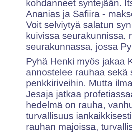
kohdanneet syntejään. Its
Ananias ja Safiira - mak
Voit selviytyä salatun sy
kuivissa seurakunnissa, m
seurakunnassa, jossa Py
Pyhä Henki myös jakaa K
annostelee rauhaa sekä s
penkkiriveihin. Mutta ilm
Jesaja jatkaa profetiass
hedelmä on rauha, vanhu
turvallisuus iankaikkises
rauhan majoissa, turvalli