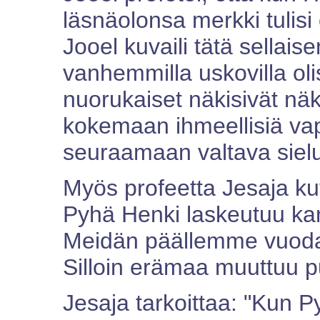
läsnäolonsa merkki tulisi
Jooel kuvaili tätä sellais
vanhemmilla uskovilla olis
nuorukaiset näkisivät näk
kokemaan ihmeellisiä vapa
seuraamaan valtava siel
Myös profeetta Jesaja ku
Pyhä Henki laskeutuu kans
Meidän päällemme vuoda
Silloin erämaa muuttuu p
Jesaja tarkoittaa: "Kun P