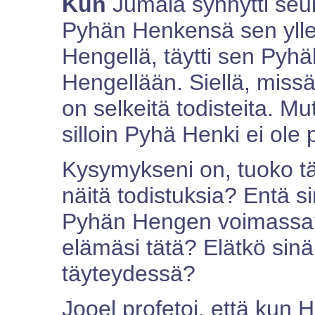
Kun
Jumala synnytti seu
Pyhän Henkensä sen ylle
Hengellä, täytti sen Pyhäl
Hengellään. Siellä, missä
on selkeitä todisteita. Mut
silloin Pyhä Henki ei ole p
Kysymykseni on, tuoko t
näitä todistuksia? Entä s
Pyhän Hengen voimassa?
elämäsi tätä? Elätkö sinä
täyteydessä?
Jooel profetoi, että kun 