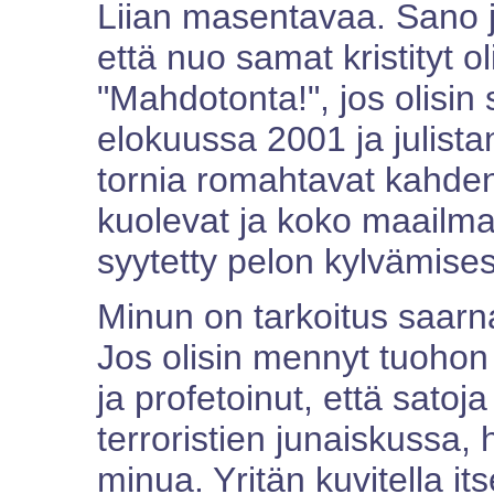
Liian masentavaa. Sano j
että nuo samat kristityt o
"Mahdotonta!", jos olisin
elokuussa 2001 ja julista
tornia romahtavat kahden
kuolevat ja koko maailma
syytetty pelon kylvämises
Minun on tarkoitus saarn
Jos olisin mennyt tuoho
ja profetoinut, että satoj
terroristien junaiskussa, 
minua. Yritän kuvitella i