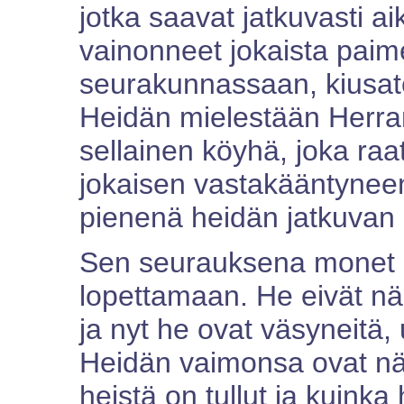
jotka saavat jatkuvasti a
vainonneet jokaista paime
seurakunnassaan, kiusaten
Heidän mielestään Herran 
sellainen köyhä, joka raat
jokaisen vastakääntynee
pienenä heidän jatkuvan 
Sen seurauksena monet p
lopettamaan. He eivät n
ja nyt he ovat väsyneitä,
Heidän vaimonsa ovat nä
heistä on tullut ja kuink