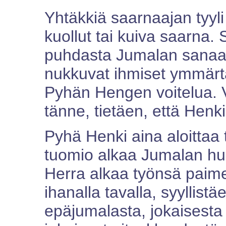
Yhtäkkiä saarnaajan tyyli
kuollut tai kuiva saarna.
puhdasta Jumalan sanaa 
nukkuvat ihmiset ymmärtä
Pyhän Hengen voitelua. 
tänne, tietäen, että Henk
Pyhä Henki aina aloittaa 
tuomio alkaa Jumalan huo
Herra alkaa työnsä paime
ihanalla tavalla, syyllistä
epäjumalasta, jokaisesta