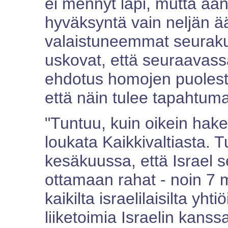
ei mennyt läpi, mutta ään
hyväksyntä vain neljän 
valaistuneemmat seuraku
uskovat, että seuraavas
ehdotus homojen puolest
että näin tulee tapahtum
"Tuntuu, kuin oikein hake
loukata Kaikkivaltiasta. 
kesäkuussa, että Israel 
ottamaan rahat - noin 7 mi
kaikilta israelilaisilta yhtiö
liiketoimia Israelin kanss