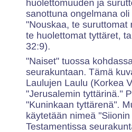
huolettomuuden ja surut
sanottuna ongelmana oli 
"Nouskaa, te suruttomat 
te huolettomat tyttäret, 
32:9).
"Naiset" tuossa kohdassa 
seurakuntaan. Tämä kuv
Laulujen Laulu (Korkea Ve
"Jerusalemin tyttärinä." 
"Kuninkaan tyttärenä". 
käytetään nimeä "Siionin 
Testamentissa seurakunta