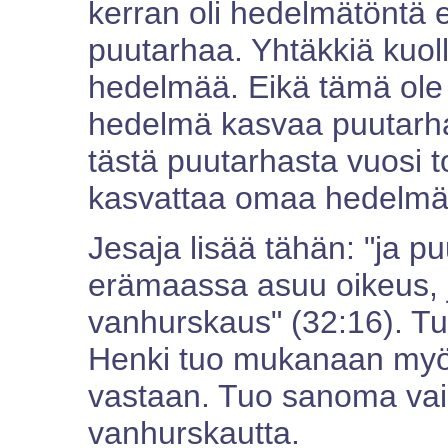
kerran oli hedelmätöntä 
puutarhaa. Yhtäkkiä kuol
hedelmää. Eikä tämä ole 
hedelmä kasvaa puutarhak
tästä puutarhasta vuosi to
kasvattaa omaa hedelmäll
Jesaja lisää tähän: "ja 
erämaassa asuu oikeus, 
vanhurskaus" (32:16). T
Henki tuo mukanaan myö
vastaan. Tuo sanoma vai
vanhurskautta.