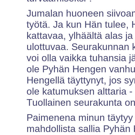
Jumalan huoneen siivoa
työtä. Ja kun Hän tulee,
kattavaa, ylhäältä alas ja
ulottuvaa. Seurakunnan ko
voi olla vaikka tuhansia 
ole Pyhän Hengen vanhurs
Hengellä täyttynyt, jos sy
ole katumuksen alttaria - j
Tuollainen seurakunta o
Paimenena minun täytyy 
mahdollista sallia Pyhä