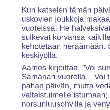
Kun katselen tämän päiv
uskovien joukkoja maka
vuoteissa. He halveksivat
sulkevat korvansa kaikille 
kehotetaan heräämään. S
keskiyöllä.
Aamos kirjoittaa: "Voi su
Samarian vuorella... Voi t
pahan päivän, mutta vedä
valtaistuimelle istumaan;
norsunluusohvilla ja venyt