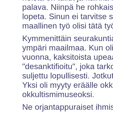
palava. Niinpä he rohkaisev
lopeta. Sinun ei tarvitse s
maallinen työ olisi tätä t
Kymmenittäin seurakuntia
ympäri maailmaa. Kun ol
vuonna, kaksitoista upea
"desanktifioitu", joka tarko
suljettu lopullisesti. Jotk
Yksi oli myyty eräälle okk
okkultismimuseoksi.
Ne orjantappuraiset ihmis