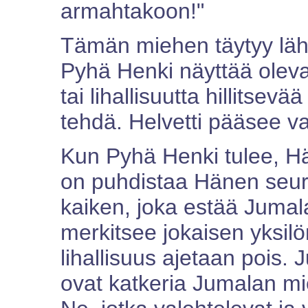
armahtakoon!"
Tämän miehen täytyy läh
Pyhä Henki näyttää oleva
tai lihallisuutta hillitsev
tehdä. Helvetti pääsee val
Kun Pyhä Henki tulee, 
on puhdistaa Hänen seu
kaiken, joka estää Juma
merkitsee jokaisen yksilö
lihallisuus ajetaan pois. 
ovat katkeria Jumalan mi