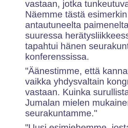
vastaan, jotka tunkeutu
Näemme tästä esimerkin k
antautuneelta paimenelta
suuressa herätysliikkeess
tapahtui hänen seurakun
konferenssissa.
"Äänestimme, että kannat
vaikka yhdysvaltain kong
vastaan. Kuinka surullis
Jumalan mielen mukaine
seurakuntamme."
"Uusi esimiehemme, jost