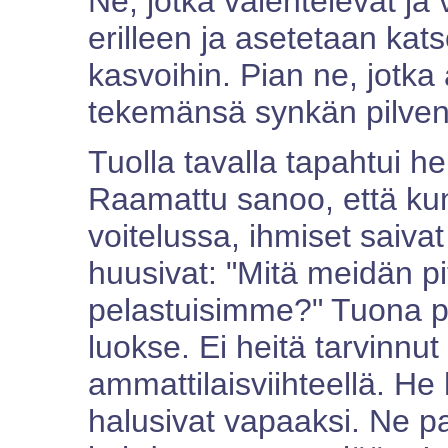
Ne, jotka valehtelevat ja 
erilleen ja asetetaan kat
kasvoihin. Pian ne, jotka a
tekemänsä synkän pilven 
Tuolla tavalla tapahtui he
Raamattu sanoo, että kun
voitelussa, ihmiset saiv
huusivat: "Mitä meidän p
pelastuisimme?" Tuona pä
luokse. Ei heitä tarvinnut
ammattilaisviihteellä. He 
halusivat vapaaksi. Ne pal