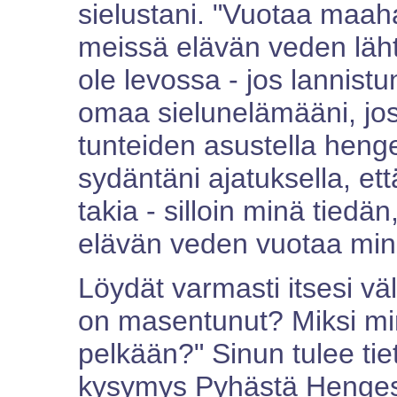
sielustani. "Vuotaa maah
meissä elävän veden läh
ole levossa - jos lannistu
omaa sielunelämääni, jo
tunteiden asustella henge
sydäntäni ajatuksella, et
takia - silloin minä tied
elävän veden vuotaa min
Löydät varmasti itsesi väl
on masentunut? Miksi min
pelkään?" Sinun tulee tiet
kysymys Pyhästä Hengest