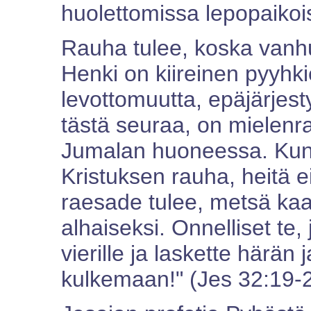
huolettomissa lepopaikoi
Rauha tulee, koska vanh
Henki on kiireinen pyyhk
levottomuutta, epäjärjes
tästä seuraa, on mielenr
Jumalan huoneessa. Kun
Kristuksen rauha, heitä ei
raesade tulee, metsä kaa
alhaiseksi. Onnelliset te,
vierille ja laskette härän 
kulkemaan!" (Jes 32:19-2