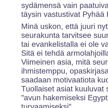
sydämensä vain paatuiva
täysin vastustivat Pyhää
Minä uskon, että juuri n
seurakunta tarvitsee suur
tai evankelistalla ei ole v
Sitä ei tehdä armolahjoilla
Viimeinen asia, mitä seur
ihmistemppu, opaskirjasarja
saadaan motivaatiota ku
Tuollaiset asiat kuuluvat 
"avun hakemiseksi Egyptis
turvaamiseksi".