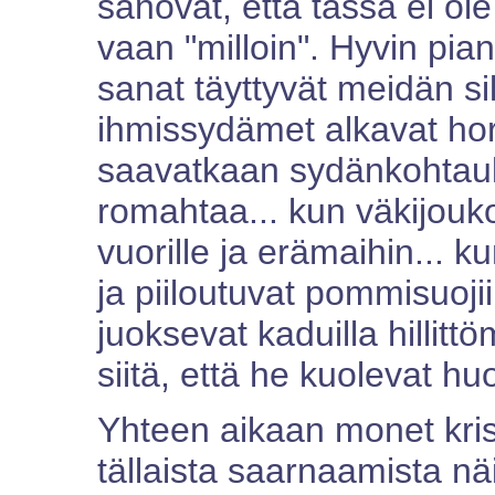
sanovat, että tässä ei o
vaan "milloin". Hyvin pia
sanat täyttyvät meidän 
ihmissydämet alkavat hor
saavatkaan sydänkohtauk
romahtaa... kun väkijouko
vuorille ja erämaihin... 
ja piiloutuvat pommisuoji
juoksevat kaduilla hillit
siitä, että he kuolevat 
Yhteen aikaan monet krist
tällaista saarnaamista nä