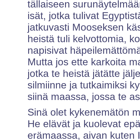
tällaiseen surunäytelmään
isät, jotka tulivat Egyptis
jatkuvasti Mooseksen käs
heistä tuli kelvottomia, ko
napisivat häpeilemättömäst
Mutta jos ette karkoita m
jotka te heistä jätätte jälje
silmiinne ja tutkaimiksi ky
siinä maassa, jossa te a
Sinä olet kykenemätön mu
He elävät ja kuolevat ep
erämaassa, aivan kuten I