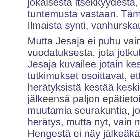
jokaisesta itsekkyydestä,
tuntemusta vastaan. Tämä
Ilmaista synti, vanhurska
Mutta Jesaja ei puhu va
vuodatuksesta, jota jotku
Jesaja kuvailee jotain kes
tutkimukset osoittavat, e
herätyksistä kestää keskim
jälkeensä paljon epätieto
muutamia seurakuntia, jo
herätys, mutta nyt, vain
Hengestä ei näy jälkeäk