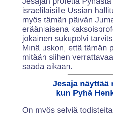
Jesajan profetia Pyhästä
israelilaisille Ussian hal
myös tämän päivän Jumal
eräänlaisena kaksoisprofe
jokainen sukupolvi tarvi
Minä uskon, että tämän p
mitään siihen verrattava
saada aikaan.
Jesaja näyttää 
kun Pyhä Henk
On myös selviä todisteita