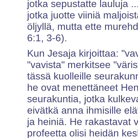
jotka sepustatte lauluja ..
jotka juotte viiniä maljois
öljyllä, mutta ette mureh
6:1, 3-6).
Kun Jesaja kirjoittaa: "v
"vavista" merkitsee "väri
tässä kuolleille seurakunn
he ovat menettäneet Henge
seurakuntia, jotka kulkev
eivätkä anna ihmisille elä
ja heiniä. He rakastavat v
profeetta olisi heidän kes