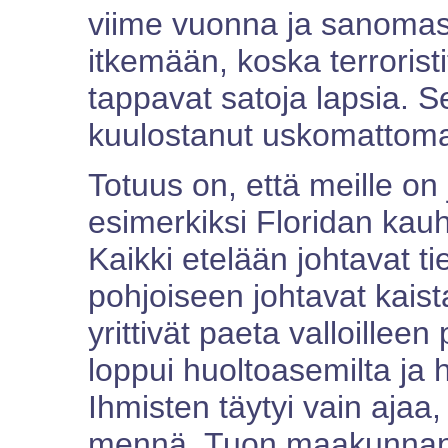
viime vuonna ja sanomass
itkemään, koska terroristi
tappavat satoja lapsia. S
kuulostanut uskomattoma
Totuus on, että meille on
esimerkiksi Floridan kau
Kaikki etelään johtavat tie
pohjoiseen johtavat kaist
yrittivät paeta valloillee
loppui huoltoasemilta ja ho
Ihmisten täytyi vain ajaa
mennä. Tuon maakunnan 