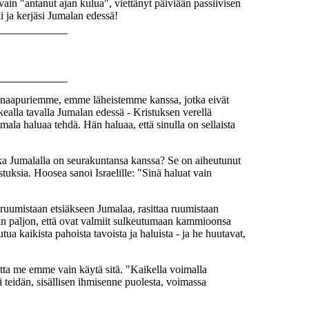
ain "antanut ajan kulua", viettänyt päiviään passiivisen
ki ja kerjäsi Jumalan edessä!
 naapuriemme, emme läheistemme kanssa, jotka eivät
ealla tavalla Jumalan edessä - Kristuksen verellä
mala haluaa tehdä. Hän haluaa, että sinulla on sellaista
ka Jumalalla on seurakuntansa kanssa? Se on aiheutunut
uksia. Hoosea sanoi Israelille: "Sinä haluat vain
ruumistaan etsiäkseen Jumalaa, rasittaa ruumistaan
iin paljon, että ovat valmiit sulkeutumaan kammioonsa
ua kaikista pahoista tavoista ja haluista - ja he huutavat,
tta me emme vain käytä sitä. "Kaikella voimalla
i teidän, sisällisen ihmisenne puolesta, voimassa