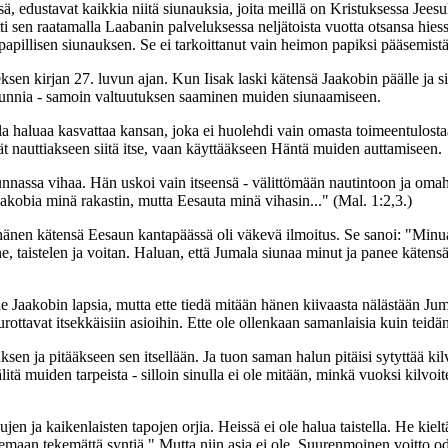
ä, edustavat kaikkia niitä siunauksia, joita meillä on Kristuksessa Jees
tti sen raatamalla Laabanin palveluksessa neljätoista vuotta otsansa hi
apillisen siunauksen. Se ei tarkoittanut vain heimon papiksi pääsemistä 
en kirjan 27. luvun ajan. Kun Iisak laski kätensä Jaakobin päälle ja siun
kunnia - samoin valtuutuksen saaminen muiden siunaamiseen.
la haluaa kasvattaa kansan, joka ei huolehdi vain omasta toimeentulosta
ivät nauttiakseen siitä itse, vaan käyttääkseen Häntä muiden auttamiseen.
nnassa vihaa. Hän uskoi vain itseensä - välittömään nautintoon ja omah
Jaakobia minä rakastin, mutta Eesauta minä vihasin..." (Mal. 1:2,3.)
nen kätensä Eesaun kantapäässä oli väkevä ilmoitus. Se sanoi: "Minua 
 ne, taistelen ja voitan. Haluan, että Jumala siunaa minut ja panee käte
e Jaakobin lapsia, mutta ette tiedä mitään hänen kiivaasta nälästään Juma
kurottavat itsekkäisiin asioihin. Ette ole ollenkaan samanlaisia kuin teid
sen ja pitääkseen sen itsellään. Ja tuon saman halun pitäisi sytyttää ki
itä muiden tarpeista - silloin sinulla ei ole mitään, minkä vuoksi kilvoite
ujen ja kaikenlaisten tapojen orjia. Heissä ei ole halua taistella. He ki
lemaan tekemättä syntiä." Mutta niin asia ei ole. Suurenmoinen voitto od