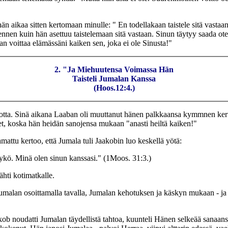
hän aikaa sitten kertomaan minulle: " En todellakaan taistele sitä vasta
 ennen kuin hän asettuu taistelemaan sitä vastaan. Sinun täytyy saada ote 
n voittaa elämässäni kaiken sen, joka ei ole Sinusta!"
2. "Ja Miehuutensa Voimassa Hän
Taisteli Jumalan Kanssa
(Hoos.12:4.)
vuotta. Sinä aikana Laaban oli muuttanut hänen palkkaansa kymmnen kert
et, koska hän heidän sanojensa mukaan "anasti heiltä kaiken!"
mattu kertoo, että Jumala tuli Jaakobin luo keskellä yötä:
 tykö. Minä olen sinun kanssasi." (1Moos. 31:3.)
ähti kotimatkalle.
 Jumalan osoittamalla tavalla, Jumalan kehotuksen ja käskyn mukaan - 
akob noudatti Jumalan täydellistä tahtoa, kuunteli Hänen selkeää sanaansa