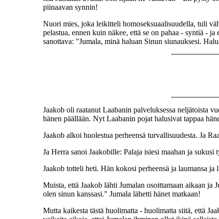
piinaavan synnin!
Nuori mies, joka leikitteli homoseksuaalisuudella, tuli vä
pelastua, ennen kuin näkee, että se on pahaa - syntiä - ja
sanottava: "Jumala, minä haluan Sinun siunauksesi. Halua
Jaakob oli raatanut Laabanin palveluksessa neljätoista 
hänen päällään. Nyt Laabanin pojat halusivat tappaa hän
Jaakob alkoi huolestua perheensä turvallisuudesta. Ja Raa
Ja Herra sanoi Jaakobille: Palaja isiesi maahan ja sukusi
Jaakob totteli heti. Hän kokosi perheensä ja laumansa ja l
Muista, että Jaakob lähti Jumalan osoittamaan aikaan ja
olen sinun kanssasi." Jumala lähetti hänet matkaan!
Mutta kaikesta tästä huolimatta - huolimatta siitä, että Ja