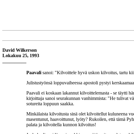
David Wilkerson
Lokakuu 25, 1993
__________
Paavali
sanoi: "Kilvoittele hyvä uskon kilvoitus, tartu k
Julistustyönsä loppuvaiheessa apostoli pystyi kerskaamaan
Paavali ei koskaan lakannut kilvoittelemasta - se täytti 
kirjoittaja sanoi seurakunnan vanhimmista: "He tulivat v
sotureita loppuun saakka.
Minkälaista kilvoitusta sinä olet kilvoitellut kuluneena vuo
masentunut, haavoittunut, lyöty? Rukoilen, että tämä Pyhä
palata ja kilvoitella kunnon kilvoitus!