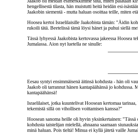
Jaakob oli meidän esimerkkimme siitä, miten palataan kil
hengellisestä tilasta, hän muistutti heitä heidän esi-isästä
Jaakobin siementä - mutta haluan osoittaa teille, miten et
Hoosea kertoi Israelilaisille Jaakobista tämän: "Äidin koh
rukoili tätä. Beetelissä tämä löysi hänet ja puhui siellä
Tässä lyhyessä Jaakobista kertovassa jakeessa Hoosea teke
Jumalassa. Aion nyt luetella ne sinulle:
Eesau syntyi ensimmäisenä äitinsä kohdusta - hän oli vau
Jaakob oli tarrannut hänen kantapäähänsä jo kohdussa. Ma
kantapäähänsä!
Israelilaiset, jotka kuuntelivat Hoosean kertomaa tarin
tekemistä sillä on vihollisen voittamisen kanssa?"
Hoosean sanoma heille oli hyvin yksinkertainen: "Tässä o
kohdusta taistelijan mielellä, ahnaana saamaan siunauksia J
minä haluan. Pois tieltä! Minua ei kyllä jätetä vaille Jum