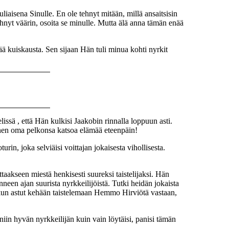
iaisena Sinulle. En ole tehnyt mitään, millä ansaitsisin
tehnyt väärin, osoita se minulle. Mutta älä anna tämän enää
ää kuiskausta. Sen sijaan Hän tuli minua kohti nyrkit
lissä , että Hän kulkisi Jaakobin rinnalla loppuun asti.
änen oma pelkonsa katsoa elämää eteenpäin!
in, joka selviäisi voittajan jokaisesta vihollisesta.
aakseen miestä henkisesti suureksi taistelijaksi. Hän
neen ajan suurista nyrkkeilijöistä. Tutki heidän jokaista
Ja kun astut kehään taistelemaan Hemmo Hirviötä vastaan,
iin hyvän nyrkkeilijän kuin vain löytäisi, panisi tämän