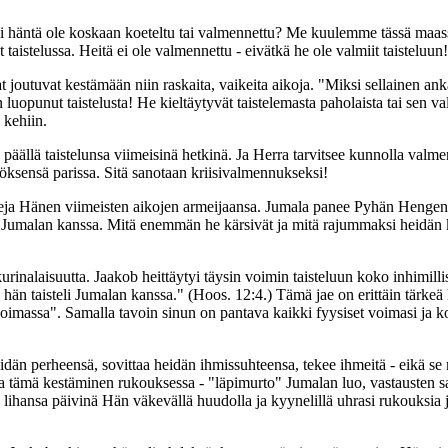
llei häntä ole koskaan koeteltu tai valmennettu? Me kuulemme tässä maass
t taistelussa. Heitä ei ole valmennettu - eivätkä he ole valmiit taisteluun!
vat joutuvat kestämään niin raskaita, vaikeita aikoja. "Miksi sellainen 
on luopunut taistelusta! He kieltäytyvät taistelemasta paholaista tai sen
 kehiin.
äällä taistelunsa viimeisinä hetkinä. Ja Herra tarvitsee kunnolla valmenn
nöksensä parissa. Sitä sanotaan kriisivalmennukseksi!
eereja Hänen viimeisten aikojen armeijaansa. Jumala panee Pyhän Hengen t
et Jumalan kanssa. Mitä enemmän he kärsivät ja mitä rajummaksi heidän
 kurinalaisuutta. Jaakob heittäytyi täysin voimin taisteluun koko inhimi
än taisteli Jumalan kanssa." (Hoos. 12:4.) Tämä jae on erittäin tärkeä k
 voimassa". Samalla tavoin sinun on pantava kaikki fyysiset voimasi ja ko
eidän perheensä, sovittaa heidän ihmissuhteensa, tekee ihmeitä - eikä se 
a tämä kestäminen rukouksessa - "läpimurto" Jumalan luo, vastausten s
"Ja lihansa päivinä Hän väkevällä huudolla ja kyynelillä uhrasi rukouksia