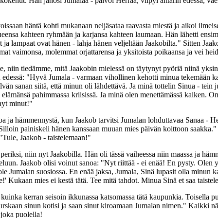
a kokenut. Hän janosi Jumalaa - palvoi Herraa, viipyi alttarin edessä, vae
voissaan häntä kohti mukanaan neljäsataa raavasta miestä ja aikoi ilmeises
urueensa kahteen ryhmään ja karjansa kahteen laumaan. Hän lähetti en
it ja lampaat ovat hänen - lahja hänen veljeltään Jaakobilta." Sitten J
t vaimonsa, molemmat orjattarensa ja yksitoista poikaansa ja vei heidät
niin tiedämme, mitä Jaakobin mielessä on täytynyt pyöriä niinä yksinä
an edessä: "Hyvä Jumala - varmaan vihollinen kehotti minua tekemään kai
än sanan siitä, että minun oli lähdettävä. Ja minä tottelin Sinua - tein j
elämänsä pahimmassa kriisissä. Ja minä olen menettämässä kaiken. Oma
nyt minut!"
voa ja hämmennystä, kun Jaakob tarvitsi Jumalan lohduttavaa Sanaa - Her
. Silloin painiskeli hänen kanssaan muuan mies päivän koittoon saakka." 
"Tule, Jaakob - taistelemaan!"
eriksi, niin nyt Jaakobilla. Hän oli tässä vaiheessa niin maassa ja häm
luun. Jaakob olisi voinut sanoa: "Nyt riittää - ei enää! En pysty. Olen yr
 ole Jumalan suosiossa. En enää jaksa, Jumala, Sinä lupasit olla minun k
!' Kukaan mies ei kestä tätä. Tee mitä tahdot. Minua Sinä et saa taiste
 kuinka kerran seisoin ikkunassa katsomassa tätä kaupunkia. Toisella pu
 murskaan sinun kotisi ja saan sinut kiroamaan Jumalan nimen." Kaikki n
 joka puolella!