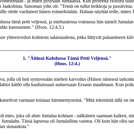
voittelemaan - ja miten pysytään Jumalassa. Kun profeetta Hoosea halusi
än Jaakobista. Sanoman ydin oli: "Teistä on tullut heikkoja ja passiivisia.
äälle olette vaeltaneet hänen esimerkistään. Haluan näyttää teille, miten
dussa tämä petti veljensä, ja miehuutensa voimassa hän taisteli Jumalan ka
 meidän kanssamme." (Hoos. 12:4,5.)
e yhteenvedon kolmesta salaisuudesta, jotka liittyvät palaamiseen kilvoi
1. "Äitinsä Kohdussa Tämä Petti Veljensä."
(Hoos. 12:4.)
va, jolla oli heti syntyessään miehen karvoitus (Hänen nimensä tarkoit
htoi kätilö olla kauhuissaan auttaessaan Eesaun maailmaan. Kun poika t
aa, katselivat varmaan toisiaan hämmentyneinä. "Mitä tekemistä tällä o
li mies, joka oli ahne Jumalaa kohtaan - nälkäinen saamaan kaiken, mink
umalalta. Tässä lapsessa oli Jumalallista vaistoa. Oli kuin hän olisi sano
alan siunauksia."