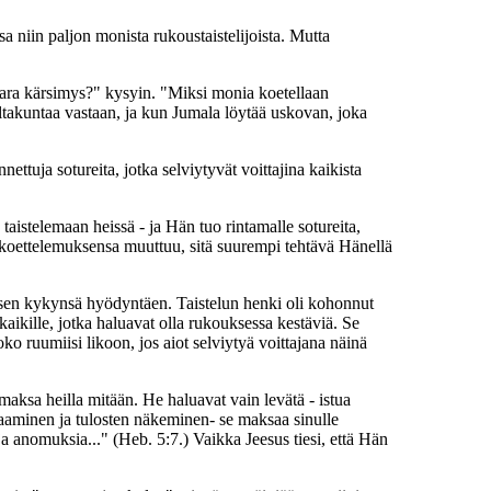
a niin paljon monista rukoustaistelijoista. Mutta
ankara kärsimys?" kysyin. "Miksi monia koetellaan
 valtakuntaa vastaan, ja kun Jumala löytää uskovan, joka
ettuja sotureita, jotka selviytyvät voittajina kaikista
aistelemaan heissä - ja Hän tuo rintamalle sotureita,
 koettelemuksensa muuttuu, sitä suurempi tehtävä Hänellä
llisen kykynsä hyödyntäen. Taistelun henki oli kohonnut
aikille, jotka haluavat olla rukouksessa kestäviä. Se
ko ruumiisi likoon, jos aiot selviytyä voittajana näinä
maksa heilla mitään. He haluavat vain levätä - istua
aaminen ja tulosten näkeminen- se maksaa sinulle
 ja anomuksia..." (Heb. 5:7.) Vaikka Jeesus tiesi, että Hän