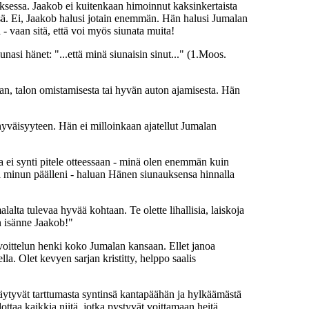
uksessa. Jaakob ei kuitenkaan himoinnut kaksinkertaista
essä. Ei, Jaakob halusi jotain enemmän. Hän halusi Jumalan
- vaan sitä, että voi myös siunata muita!
asi hänet: "...että minä siunaisin sinut..." (1.Moos.
an, talon omistamisesta tai hyvän auton ajamisesta. Hän
yväisyyteen. Hän ei milloinkaan ajatellut Jumalan
ei synti pitele otteessaan - minä olen enemmän kuin
nsä minun päälleni - haluan Hänen siunauksensa hinnalla
lalta tulevaa hyvää kohtaan. Te olette lihallisia, laiskoja
än isänne Jaakob!"
lvoittelun henki koko Jumalan kansaan. Ellet janoa
lla. Olet kevyen sarjan kristitty, helppo saalis
eltäytyvät tarttumasta syntinsä kantapäähän ja hylkäämästä
ottaa kaikkia niitä, jotka pystyvät voittamaan heitä