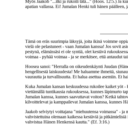
Myös Jaakob "...itki ja rukoili tätä..." (Hoos. 12:5.) Ja
apatian vallassa. Ei! Jumalan Henki tuli hänen päälleen, ja
Tämä on eräs suurimpia läksyjä, joita ikinä voimme op
vielä ole pelastuneet - vaan Jumalan kanssa! Jos sovit as
pestynä, elämässäsi ei ole syntiä, olet kestävä rukouksess
voimaa - pyhää voimaa - ja se merkitsee, että antaudut ta
Hoosea sanoi: "Herralla on oikeudenkäynti Juudan (Häne
hengellisestä laiskuudesta! Me haluamme ihmeitä, siunaust
vaurautta ja turvallisuutta. Et halua asettua asemiin. Et 
Kuka Jumalan kansan keskuudessa rukoilee kaiket yöt - ka
viettämällä tuntikausia rukouksessa, kunnes läpimurto ta
Jumalan kanssa, kunnes saavuttavat voiton? Ketkä tahtovat 
kilvoittelevat ja kamppailevat Jumalan kanssa, kunnes H
Jaakob selviytyi voittajana "miehuutensa voimassa" - ja
vahvistettuina olemaan kaikessa kestäviä ja pitkämielisiä 
vahvistua Hänen Henkensä kautta." (Ef. 3:16.)