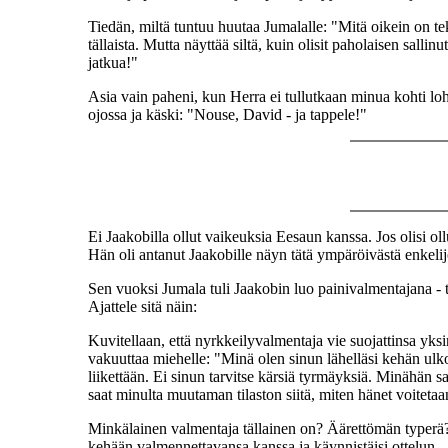
Tiedän, miltä tuntuu huutaa Jumalalle: "Mitä oikein on te
tällaista. Mutta näyttää siltä, kuin olisit paholaisen sal
jatkua!"
Asia vain paheni, kun Herra ei tullutkaan minua kohti loh
ojossa ja käski: "Nouse, David - ja tappele!"
Ei Jaakobilla ollut vaikeuksia Eesaun kanssa. Jos olisi oll
Hän oli antanut Jaakobille näyn tätä ympäröivästä enkeli
Sen vuoksi Jumala tuli Jaakobin luo painivalmentajana - ta
Ajattele sitä näin:
Kuvitellaan, että nyrkkeilyvalmentaja vie suojattinsa yks
vakuuttaa miehelle: "Minä olen sinun lähelläsi kehän ulkop
liikettään. Ei sinun tarvitse kärsiä tyrmäyksiä. Minähän s
saat minulta muutaman tilaston siitä, miten hänet voitetaa
Minkälainen valmentaja tällainen on? Äärettömän typerä? 
kehään valmennettavansa kanssa ja käynnistäisi ottelun.