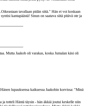
an.Oikeastaan tavallaan pidän siitä." Hän ei voi koskaan
syntisi kantapäästä! Sinun on saatava siitä pitävä ote ja
aa. Mutta Jaakob oli varakas, koska Jumalan käsi oli
ja Hänen lupauksensa kaikuessa Jaakobin korvissa: "Minä
 ja totteli Häntä täysin - hän äkkiä joutui keskelle niin