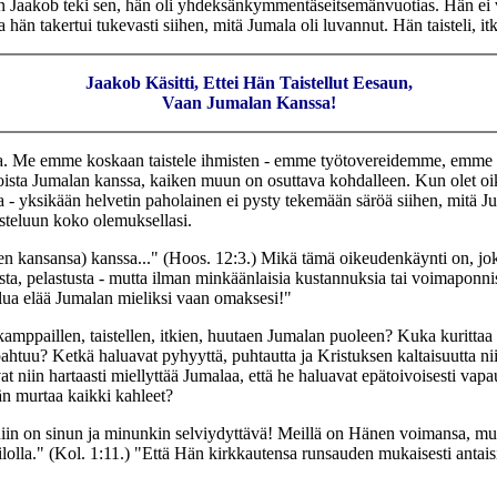
 kun Jaakob teki sen, hän oli yhdeksänkymmentäseitsemänvuotias. Hän ei v
 hän takertui tukevasti siihen, mitä Jumala oli luvannut. Hän taisteli, it
Jaakob Käsitti, Ettei Hän Taistellut Eesaun,
Vaan Jumalan Kanssa!
pia. Me emme koskaan taistele ihmisten - emme työtovereidemme, emme
ioista Jumalan kanssa, kaiken muun on osuttava kohdalleen. Kun olet oik
a - yksikään helvetin paholainen ei pysty tekemään säröä siihen, mitä Ju
isteluun koko olemuksellasi.
n kansansa) kanssa..." (Hoos. 12:3.) Mikä tämä oikeudenkäynti on, jo
a, pelastusta - mutta ilman minkäänlaisia kustannuksia tai voimaponnist
halua elää Jumalan mieliksi vaan omaksesi!"
mppaillen, taistellen, itkien, huutaen Jumalan puoleen? Kuka kurittaa 
pahtuu? Ketkä haluavat pyhyyttä, puhtautta ja Kristuksen kaltaisuutta n
niin hartaasti miellyttää Jumalaa, että he haluavat epätoivoisesti vapaut
än murtaa kaikki kahleet?
 niin on sinun ja minunkin selviydyttävä! Meillä on Hänen voimansa, mu
ilolla." (Kol. 1:11.) "Että Hän kirkkautensa runsauden mukaisesti antais