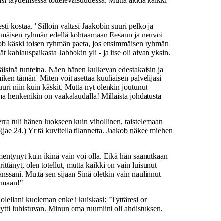
lsi täydellisessä tottelevaisuudessa. Mutta äkkiä kaikki
ti kostaa. "Silloin valtasi Jaakobin suuri pelko ja
simmäisen ryhmän edellä kohtaamaan Eesaun ja neuvoi
aakob käski toisen ryhmän paeta, jos ensimmäisen ryhmän
 kahlauspaikasta Jabbokin yli - ja itse oli aivan yksin.
isinä tunteina. Näen hänen kulkevan edestakaisin ja
ken tämän! Miten voit asettaa kuuliaisen palvelijasi
uuri niin kuin käskit. Mutta nyt olenkin joutunut
 henkenikin on vaakalaudalla! Millaista johdatusta
ra tuli hänen luokseen kuin vihollinen, taistelemaan
(jae 24.) Yritä kuvitella tilannetta. Jaakob näkee miehen
mentynyt kuin ikinä vain voi olla. Eikä hän saanutkaan
ittänyt, olen totellut, mutta kaikki on vain luisunut
anssani. Mutta sen sijaan Sinä oletkin vain naulinnut
lemaan!"
olellani kuoleman enkeli kuiskasi: "Tyttäresi on
äytti luhistuvan. Minun oma ruumiini oli ahdistuksen,