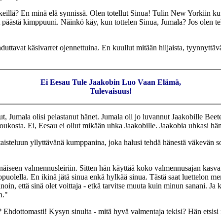
keillä? En minä elä synnissä. Olen totellut Sinua! Tulin New Yorkiin kuul
linut päästä kimppuuni. Näinkö käy, kun tottelen Sinua, Jumala? Jos olen 
duttavat käsivarret ojennettuina. En kuullut mitään hiljaista, tyynnyttäv
Ei Eesau Tule Jaakobin Luo Vaan Elämä,
Tulevaisuus!
ut, Jumala olisi pelastanut hänet. Jumala oli jo luvannut Jaakobille Beete
joukosta. Ei, Eesau ei ollut mikään uhka Jaakobille. Jaakobia uhkasi h
isteluun yllyttävänä kumppanina, joka halusi tehdä hänestä väkevän sotur
inäiseen valmennusleiriin. Sitten hän käyttää koko valmennusajan kasvatt
uolella. En ikinä jätä sinua enkä hylkää sinua. Tästä saat luettelon men
anoin, että sinä olet voittaja - etkä tarvitse muuta kuin minun sanani. 
n."
Ehdottomasti! Kysyn sinulta - mitä hyvä valmentaja tekisi? Hän etsisi n