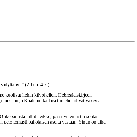
äilyttänyt." (2.Tim. 4:7.)
me kuolivat hekin kilvoitellen. Hebrealaiskirjeen
) Joosuan ja Kaalebin kaltaiset miehet olivat väkeviä
Onko sinusta tullut heikko, passiivinen ristin sotilas -
n pelottomasti paholaisen aseita vastaan. Sinun on aika