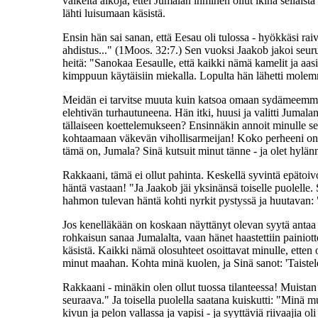
vaikeita aikoja, ettei Jumalan ihminen ollut ikinä sellaist
lähti luisumaan käsistä.
Ensin hän sai sanan, että Eesau oli tulossa - hyökkäsi rai
ahdistus..." (1Moos. 32:7.) Sen vuoksi Jaakob jakoi se
heitä: "Sanokaa Eesaulle, että kaikki nämä kamelit ja aas
kimppuun käytäisiin miekalla. Lopulta hän lähetti molemma
Meidän ei tarvitse muuta kuin katsoa omaan sydämeemme, 
elehtivän turhautuneena. Hän itki, huusi ja valitti Jumal
tällaiseen koettelemukseen? Ensinnäkin annoit minulle selv
kohtaamaan väkevän vihollisarmeijan! Koko perheeni on 
tämä on, Jumala? Sinä kutsuit minut tänne - ja olet hylän
Rakkaani, tämä ei ollut pahinta. Keskellä syvintä epätoi
häntä vastaan! "Ja Jaakob jäi yksinänsä toiselle puolelle
hahmon tulevan häntä kohti nyrkit pystyssä ja huutavan: 
Jos kenelläkään on koskaan näyttänyt olevan syytä antaa p
rohkaisun sanaa Jumalalta, vaan hänet haastettiin painiotte
käsistä. Kaikki nämä olosuhteet osoittavat minulle, etten
minut maahan. Kohta minä kuolen, ja Sinä sanot: 'Taistele
Rakkaani - minäkin olen ollut tuossa tilanteessa! Muistan
seuraava." Ja toisella puolella saatana kuiskutti: "Minä
kivun ja pelon vallassa ja vapisi - ja syyttäviä riivaajia oli