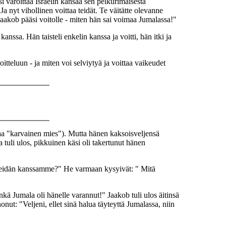
 varoittaa Israelin kansaa sen pelkurimaisesta
 Ja nyt vihollinen voittaa teidät. Te väitätte olevanne
 Jaakob pääsi voitolle - miten hän sai voimaa Jumalassa!"
nssa. Hän taisteli enkelin kanssa ja voitti, hän itki ja
tteluun - ja miten voi selviytyä ja voittaa vaikeudet
taa "karvainen mies"). Mutta hänen kaksoisveljensä
uli ulos, pikkuinen käsi oli takertunut hänen
n meidän kanssamme?" He varmaan kysyivät: " Mitä
ä Jumala oli hänelle varannut!" Jaakob tuli ulos äitinsä
nut: "Veljeni, ellet sinä halua täyteyttä Jumalassa, niin