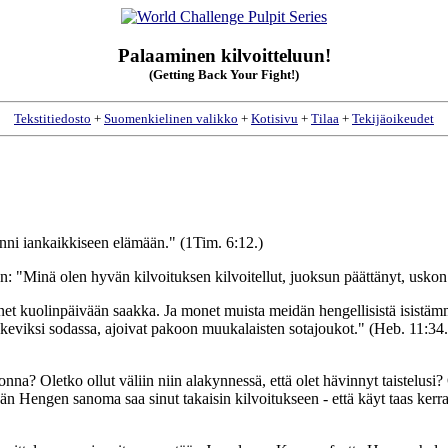
Palaaminen kilvoitteluun!
(Getting Back Your Fight!)
Tekstitiedosto
+
Suomenkielinen valikko
+
Kotisivu
+
Tilaa
+
Tekijäoikeudet
iinni iankaikkiseen elämään." (1Tim. 6:12.)
: "Minä olen hyvän kilvoituksen kilvoitellut, juoksun päättänyt, uskon s
hänet kuolinpäivään saakka. Ja monet muista meidän hengellisistä isistäm
äkeviksi sodassa, ajoivat pakoon muukalaisten sotajoukot." (Heb. 11:34.
nna? Oletko ollut väliin niin alakynnessä, että olet hävinnyt taistelusi? 
n Hengen sanoma saa sinut takaisin kilvoitukseen - että käyt taas kerra