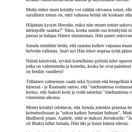
Mutta miten moni kristitty voi väittää olevansa soturi, e
surullinen totuus on, ettei valtaosa heistä ole koskaan ollu
Hiljattain kysyin Herralta, miksi niin monet totiset usko
äärirajoille saakka?" Siksi, koska suurin osa kristityistä 
janoaa ja halajaa Hänen siunaustaan, Hän panee uskovan
Jumala nimittäin tietää, että saatana kulkee vapaana maan p
helvetin valloista. Juuri nyt Hän tekee nopeaa työtä jään
Näistä kärsivistä, syvästi koetelluista pyhistä tulee ups
jotka on valmennettu ja koeteltu, koska he ovat painine
on heidän varalleen!
Tällainen valmennus vaatii sekä fyysistä että hengellistä
hänessä - ja Raamattu sanoo, että "miehuutensa voimassa h
kertoo, että Jaakob kesti ja voitti taistelun "miehuutensa
viimeisinä aikoina.
Monet kristityt odottavat, että Jumala jotenkin pelastaa h
keinutuolissaan ja "uskoa kaiken Jumalan haltuun". Mutt
lihallisesti jotain. Ajattele, mitä se maksoi Jeesukselle: 
oli lihaksi tullut Jumala, Hän itki ja huusi Isänsä edessä.