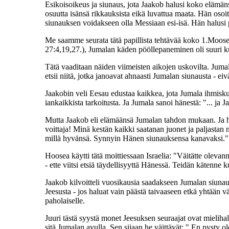
Esikoisoikeus ja siunaus, jota Jaakob halusi koko elämäns
osuutta isänsä rikkauksista eikä luvattua maata. Hän osoi
siunauksen voidakseen olla Messiaan esi-isä. Hän halusi p
Me saamme seurata tätä papillista tehtävää koko 1.Mooseks
27:4,19,27.), Jumalan käden pööllepaneminen oli suuri 
Tätä vaaditaan näiden viimeisten aikojen uskovilta. Juma
etsii niitä, jotka janoavat ahnaasti Jumalan siunausta - e
Jaakobin veli Eesau edustaa kaikkea, jota Jumala ihmisku
iankaikkista tarkoitusta. Ja Jumala sanoi hänestä: "... ja 
Mutta Jaakob eli elämäänsä Jumalan tahdon mukaan. Ja hä
voittaja! Minä kestän kaikki saatanan juonet ja paljastan
millä hyvänsä. Synnyin Hänen siunauksensa kanavaksi."
Hoosea käytti tätä moittiessaan Israelia: "Väitätte olevann
- ette viitsi etsiä täydellisyyttä Hänessä. Teidän kätenne 
Jaakob kilvoitteli vuosikausia saadakseen Jumalan siunauk
Jeesusta - jos haluat vain päästä taivaaseen etkä yhtään väl
paholaiselle.
Juuri tästä syystä monet Jeesuksen seuraajat ovat mielihal
sitä Jumalan avulla. Sen sijaan he väittävät: " En pysty o