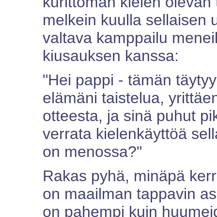
kurittoman kielen olevan 
melkein kuulla sellaisen 
valtava kamppailu menei
kiusauksen kanssa:
"Hei pappi - tämän täytyy 
elämäni taistelua, yrittä
otteesta, ja sinä puhut p
verrata kielenkäyttöä sell
on menossa?"
Rakas pyhä, minäpä kerro
on maailman tappavin ase!
on pahempi kuin huumeide