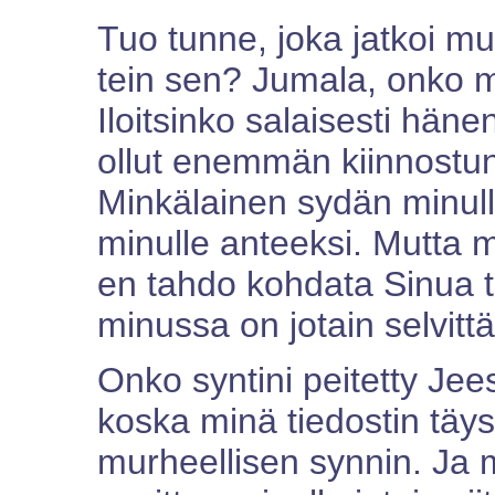
Tuo tunne, joka jatkoi mui
tein sen? Jumala, onko m
Iloitsinko salaisesti hä
ollut enemmän kiinnostu
Minkälainen sydän minull
minulle anteeksi. Mutta 
en tahdo kohdata Sinua t
minussa on jotain selvitt
Onko syntini peitetty Jee
koska minä tiedostin täysi
murheellisen synnin. Ja