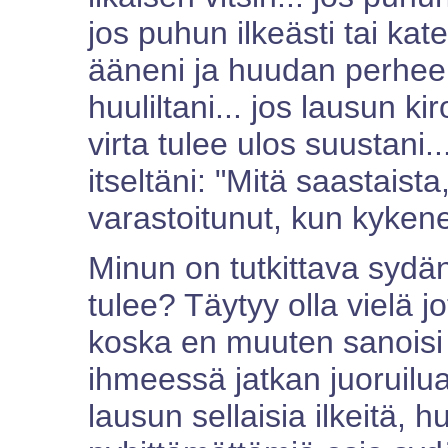
jos puhun ilkeästi tai kate
ääneni ja huudan perheelle
huuliltani... jos lausun ki
virta tulee ulos suustani.
itseltäni: "Mitä saastaista
varastoitunut, kun kyken
Minun on tutkittava sydän
tulee? Täytyy olla vielä jo
koska en muuten sanoisi s
ihmeessä jatkan juoruilu
lausun sellaisia ilkeitä, 