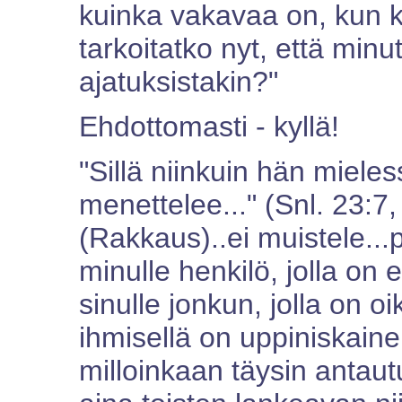
kuinka vakavaa on, kun ki
tarkoitatko nyt, että minu
ajatuksistakin?"
Ehdottomasti - kyllä!
"Sillä niinkuin hän miele
menettelee..." (Snl. 23:7
(Rakkaus)..ei muistele...
minulle henkilö, jolla on
sinulle jonkun, jolla on 
ihmisellä on uppiniskain
milloinkaan täysin antaut