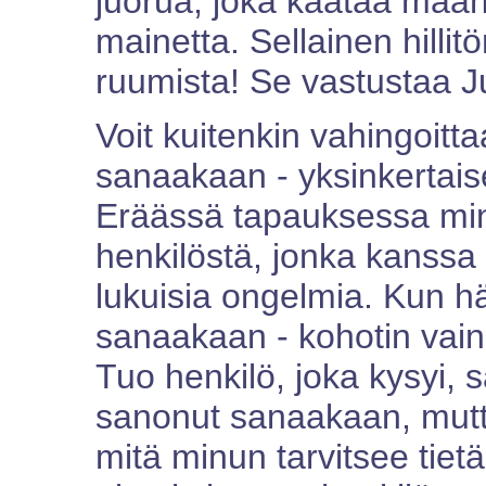
juorua, joka kaataa maa
mainetta. Sellainen hilli
ruumista! Se vastustaa J
Voit kuitenkin vahingoit
sanaakaan - yksinkertaises
Eräässä tapauksessa minu
henkilöstä, jonka kanssa 
lukuisia ongelmia. Kun hä
sanaakaan - kohotin vain 
Tuo henkilö, joka kysyi, s
sanonut sanaakaan, mutta
mitä minun tarvitsee tietää