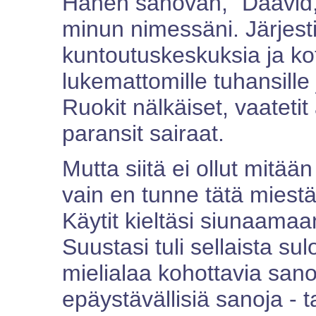
Hänen sanovan, "Daavid, 
minun nimessäni. Järjesti
kuntoutuskeskuksia ja kot
lukemattomille tuhansille 
Ruokit nälkäiset, vaatetit 
paransit sairaat.
Mutta siitä ei ollut mitään
vain en tunne tätä miestä,
Käytit kieltäsi siunaamaa
Suustasi tuli sellaista sul
mielialaa kohottavia sano
epäystävällisiä sanoja - ta