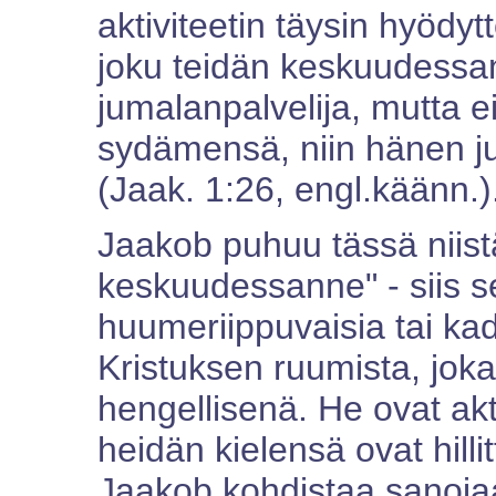
aktiviteetin täysin hyödy
joku teidän keskuudessa
jumalanpalvelija, mutta ei
sydämensä, niin hänen j
(Jaak. 1:26, engl.käänn.)
Jaakob puhuu tässä niistä
keskuudessanne" - siis 
huumeriippuvaisia tai kad
Kristuksen ruumista, jok
hengellisenä. He ovat akt
heidän kielensä ovat hilli
Jaakob kohdistaa sanojaan