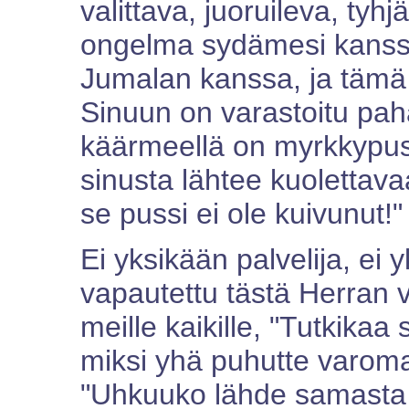
valittava, juoruileva, tyh
ongelma sydämesi kanssa
Jumalan kanssa, ja tämä 
Sinuun on varastoitu pah
käärmeellä on myrkkypus
sinusta lähtee kuolettavaa
se pussi ei ole kuivunut!"
Ei yksikään palvelija, ei y
vapautettu tästä Herran 
meille kaikille, "Tutkikaa
miksi yhä puhutte varoma
"Uhkuuko lähde samasta 