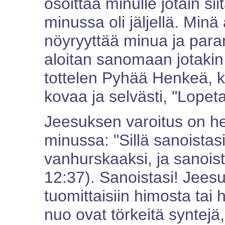
osoittaa minulle jotain si
minussa oli jäljellä. Min
nöyryyttää minua ja paran
aloitan sanomaan jotakin
tottelen Pyhää Henkeä, 
kovaa ja selvästi, "Lopeta
Jeesuksen varoitus on h
minussa: "Sillä sanoistasi
vanhurskaaksi, ja sanoist
12:37). Sanoistasi! Jeesu
tuomittaisiin himosta tai 
nuo ovat törkeitä syntejä, 