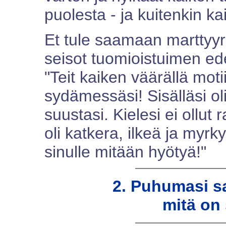
puolesta - ja kuitenkin ka
Et tule saamaan marttyyri
seisot tuomioistuimen e
"Teit kaiken väärällä motii
sydämessäsi! Sisälläsi oli 
suustasi. Kielesi ei ollut
oli katkera, ilkeä ja myrky
sinulle mitään hyötyä!"
2. Puhumasi sa
mitä on