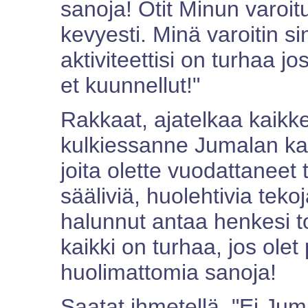
sanoja! Otit Minun varoitu
kevyesti. Minä varoitin si
aktiviteettisi on turhaa jos
et kuunnellut!"
Rakkaat, ajatelkaa kaikke
kulkiessanne Jumalan kans
joita olette vuodattaneet 
sääliviä, huolehtivia tekoj
halunnut antaa henkesi to
kaikki on turhaa, jos olet
huolimattomia sanoja!
Saatat ihmetellä, "Ei Jum