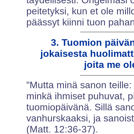
täydellisesti. Ongelmasi o
peitetyksi, kun et ole mil
päässyt kiinni tuon paha
3. Tuomion päivä
jokaisesta huolimat
joita me 
"Mutta minä sanon teille:
minkä ihmiset puhuvat, pi
tuomiopäivänä. Sillä sanoi
vanhurskaaksi, ja sanoist
(Matt. 12:36-37).