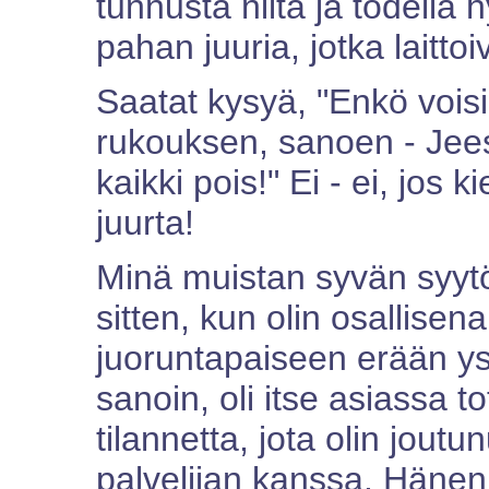
tunnusta niitä ja todella h
pahan juuria, jotka laitt
Saatat kysyä, "Enkö voisi
rukouksen, sanoen - Jee
kaikki pois!" Ei - ei, jos 
juurta!
Minä muistan syvän syytö
sitten, kun olin osallise
juoruntapaiseen erään ys
sanoin, oli itse asiassa t
tilannetta, jota olin jout
palvelijan kanssa. Hänen