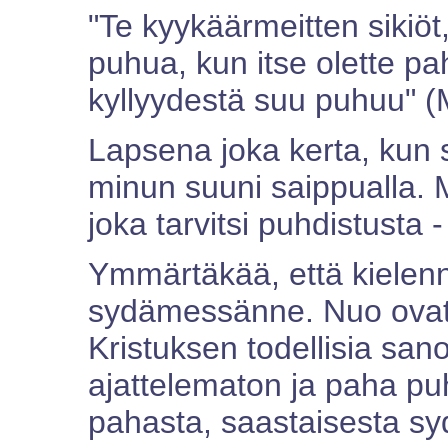
"Te kyykäärmeitten sikiöt,
puhua, kun itse olette p
kyllyydestä suu puhuu" (M
Lapsena joka kerta, kun s
minun suuni saippualla. M
joka tarvitsi puhdistusta 
Ymmärtäkää, että kielenn
sydämessänne. Nuo ova
Kristuksen todellisia san
ajattelematon ja paha puh
pahasta, saastaisesta s