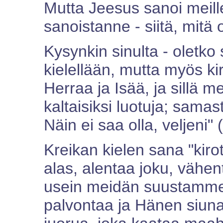
Mutta Jeesus sanoi meill
sanoistanne - siitä, mitä 
Kysynkin sinulta - oletko 
kielellään, mutta myös k
Herraa ja Isää, ja sillä
kaltaisiksi luotuja; samas
Näin ei saa olla, veljeni" 
Kreikan kielen sana "kiro
alas, alentaa joku, vähen
usein meidän suustamme t
palvontaa ja Hänen siun