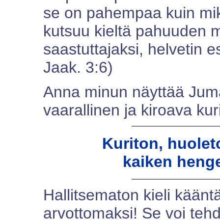
se on pahempaa kuin mik
kutsuu kieltä pahuuden m
saastuttajaksi, helvetin 
Jaak. 3:6)
Anna minun näyttää Juma
vaarallinen ja kiroava kuri
Kuriton, huoleto
kaiken henge
Hallitsematon kieli kään
arvottomaksi! Se voi teh