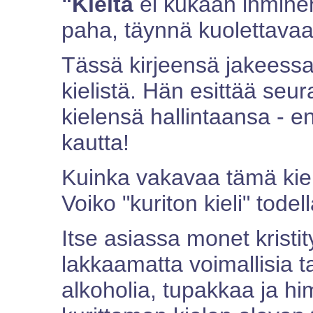
"Kieltä
ei kukaan ihminen
paha, täynnä kuolettavaa
Tässä kirjeensä jakeess
kielistä. Hän esittää seu
kielensä hallintaansa - e
kautta!
Kuinka vakavaa tämä kie
Voiko "kuriton kieli" todel
Itse asiassa monet kristity
lakkaamatta voimallisia 
alkoholia, tupakkaa ja hi