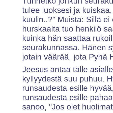
Tunnetko jonkun seurakun
tulee luoksesi ja kuiskaa,
kuulin..?" Muista: Sillä ei
hurskaalta tuo henkilö saa
kuinka hän saattaa rukoil
seurakunnassa. Hänen s
jotain väärää, jota Pyhä 
Jeesus antaa tälle asial
kyllyydestä suu puhuu. 
runsaudesta esille hyvää
runsaudesta esille pahaa
sanoo, "Jos olet huolimato