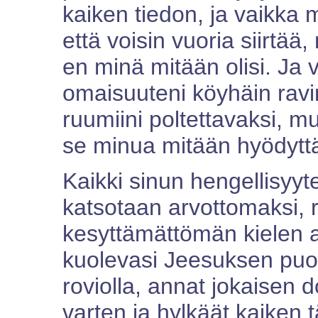
kaiken tiedon, ja vaikka mi
että voisin vuoria siirtää,
en minä mitään olisi. Ja 
omaisuuteni köyhäin ravin
ruumiini poltettavaksi, mut
se minua mitään hyödyttäi
Kaikki sinun hengellisyyte
katsotaan arvottomaksi,
kesyttämättömän kielen a
kuolevasi Jeesuksen puole
roviolla, annat jokaisen d
varten ja hylkäät kaiken