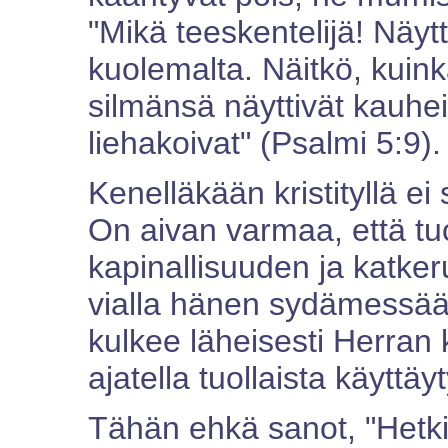
"Mikä teeskentelijä! Näyt
kuolemalta. Näitkö, kuink
silmänsä näyttivät kauheilt
liehakoivat" (Psalmi 5:9).
Kenelläkään kristityllä ei 
On aivan varmaa, että tu
kapinallisuuden ja katker
vialla hänen sydämessään
kulkee läheisesti Herran 
ajatella tuollaista käyttäy
Tähän ehkä sanot, "Hetki