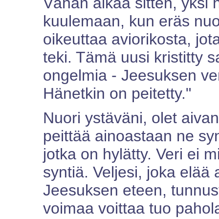
Vähän aikaa sitten, yksi
kuulemaan, kun eräs nuori
oikeuttaa aviorikosta, jo
teki. Tämä uusi kristitty 
ongelmia - Jeesuksen ver
Hänetkin on peitetty."
Nuori ystäväni, olet aiva
peittää ainoastaan ne synn
jotka on hylätty. Veri ei 
syntiä. Veljesi, joka elää
Jeesuksen eteen, tunnust
voimaa voittaa tuo pahol