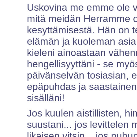
Uskovina me emme ole vie
mitä meidän Herramme o
kesyttämisestä. Hän on t
elämän ja kuoleman asia
kieleni ainoastaan vähen
hengellisyyttäni - se my
päivänselvän tosiasian, 
epäpuhdas ja saastainen. 
sisälläni!
Jos kuulen aistillisten, 
suustani... jos levittelen 
likaisen vitsin... jos puh