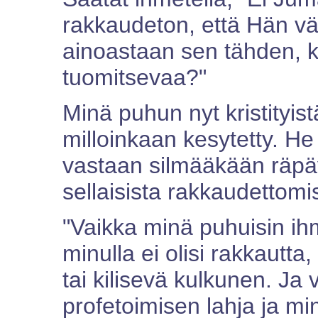
rakkaudeton, että Hän väh
ainoastaan sen tähden, k
tuomitsevaa?"
Minä puhun nyt kristityistä
milloinkaan kesytetty. 
vastaan silmääkään räpä
sellaisista rakkaudettomis
"Vaikka minä puhuisin ihmi
minulla ei olisi rakkautta
tai kilisevä kulkunen. Ja v
profetoimisen lahja ja min