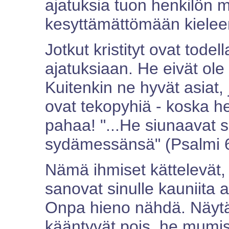
ajatuksia tuon henkilön m
kesyttämättömään kielee
Jotkut kristityt ovat tod
ajatuksiaan. He eivät ol
Kuitenkin ne hyvät asiat, 
ovat tekopyhiä - koska h
pahaa! "...He siunaavat s
sydämessänsä" (Psalmi 6
Nämä ihmiset kättelevät,
sanovat sinulle kauniita 
Onpa hieno nähdä. Näytät
kääntyvät pois, he mumisev