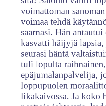
sitä! Salomo välitti lo
voimattoman sanoman -
voimaa tehdä käytännö
saarnasi. Hän antautui 
kasvatti häijyjä lapsia,
seurasi häntä valtaistu
tuli lopulta raihnainen
epäjumalanpalvelija, j
loppupuolen moraalitto
likakaivossa. Ja koko 