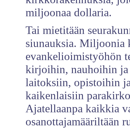
miljoonaa dollaria.
Tai mietitään seurakunn
siunauksia. Miljoonia 
evankelioimistyöhön te
kirjoihin, nauhoihin ja
laitoksiin, opistoihin 
kaikenlaisiin parakirko
Ajatellaanpa kaikkia v
osanottajamääriltään r