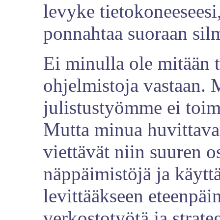
levyke tietokoneeseesi,
ponnahtaa suoraan silm
Ei minulla ole mitään t
ohjelmistoja vastaan.
julistustyömme ei toim
Mutta minua huvittavat
viettävät niin suuren o
näppäimistöjä ja käytt
levittääkseen eteenpäin 
verkostotyötä ja strate