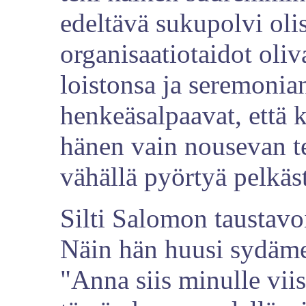
edeltävä sukupolvi oli
organisaatiotaidot oliv
loistonsa ja seremonia
henkeäsalpaavat, että 
hänen vain nousevan te
vähällä pyörtyä pelkäs
Silti Salomon taustavoi
Näin hän huusi sydäme
"Anna siis minulle viisa