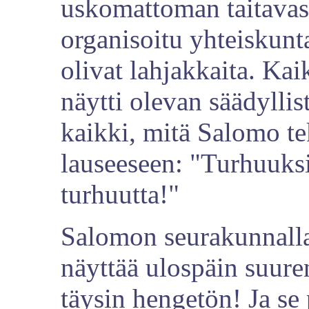
uskomattoman taitavast
organisoitu yhteiskunta
olivat lahjakkaita. Ka
näytti olevan säädyllis
kaikki, mitä Salomo te
lauseeseen: "Turhuuksi
turhuutta!"
Salomon seurakunnalla
näyttää ulospäin suure
täysin hengetön! Ja se