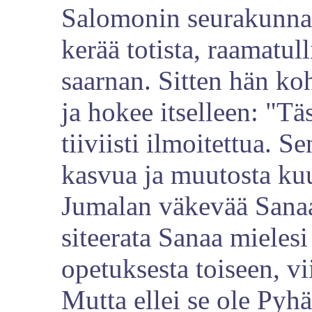
Salomonin seurakunnas
kerää totista, raamatull
saarnan. Sitten hän ko
ja hokee itselleen: "Tä
tiiviisti ilmoitettua. S
kasvua ja muutosta kuu
Jumalan väkevää Sanaa.
siteerata Sanaa mielesi
opetuksesta toiseen, vi
Mutta ellei se ole Pyh