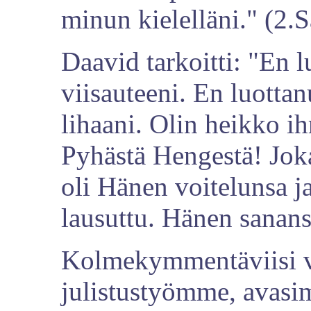
minun kielelläni." (2.
Daavid tarkoitti: "En l
viisauteeni. En luott
lihaani. Olin heikko i
Pyhästä Hengestä! Joka
oli Hänen voitelunsa j
lausuttu. Hänen sanans
Kolmekymmentäviisi vu
julistustyömme, avas