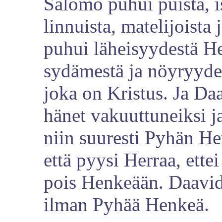
Salomo puhui puista, is
linnuista, matelijoista
puhui läheisyydestä H
sydämestä ja nöyryydes
joka on Kristus. Ja Da
hänet vakuuttuneiksi 
niin suuresti Pyhän H
että pyysi Herraa, ette
pois Henkeään. Daavid t
ilman Pyhää Henkeä.