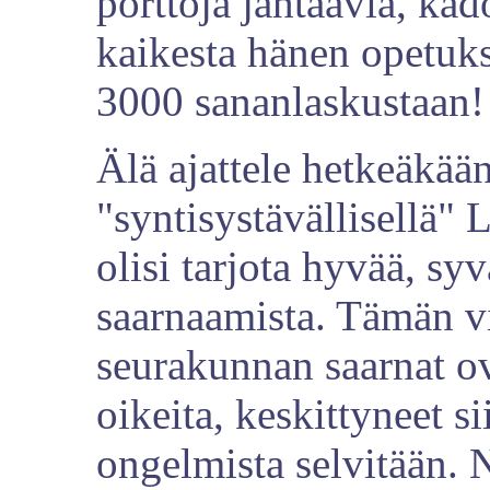
porttoja jahtaavia, kad
kaikesta hänen opetuks
3000 sananlaskustaan!
Älä ajattele hetkeäkää
"syntisystävällisellä"
olisi tarjota hyvää, syv
saarnaamista. Tämän v
seurakunnan saarnat ova
oikeita, keskittyneet s
ongelmista selvitään.