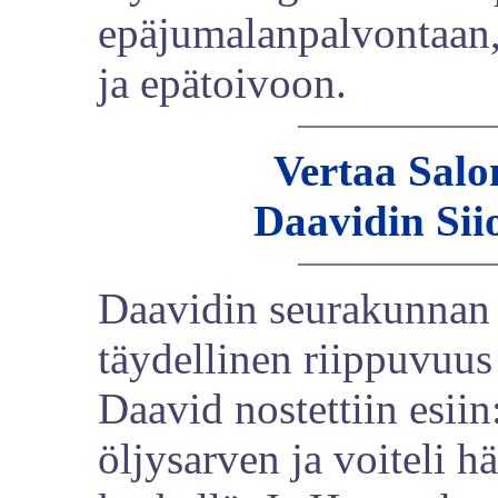
epäjumalanpalvontaan, 
ja epätoivoon.
Vertaa Sal
Daavidin Sii
Daavidin seurakunnan 
täydellinen riippuvuu
Daavid nostettiin esiin
öljysarven ja voiteli h