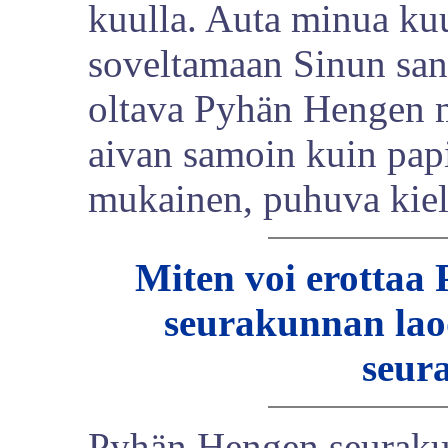
kuulla. Auta minua k
soveltamaan Sinun san
oltava Pyhän Hengen m
aivan samoin kuin pap
mukainen, puhuva kiel
Miten voi erottaa
seurakunnan lao
seur
Pyhän Hengen seurakun