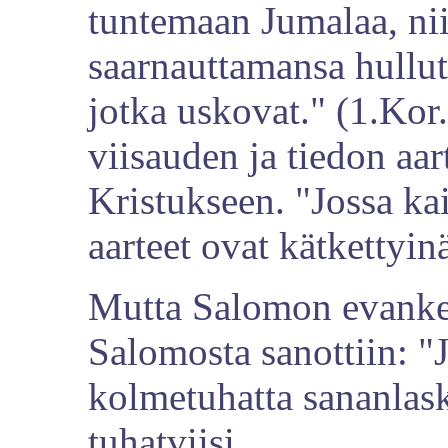
tuntemaan Jumalaa, ni
saarnauttamansa hullut
jotka uskovat." (1.Kor.
viisauden ja tiedon aar
Kristukseen. "Jossa ka
aarteet ovat kätkettyinä
Mutta Salomon evankeli
Salomosta sanottiin: "
kolmetuhatta sananlask
tuhatviisi.