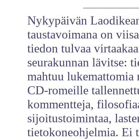
Nykypäivän Laodikea
taustavoimana on viisau
tiedon tulvaa virtaaka
seurakunnan lävitse: ti
mahtuu lukemattomia m
CD-romeille tallennett
kommentteja, filosofia
sijoitustoimintaa, laste
tietokoneohjelmia. Ei t