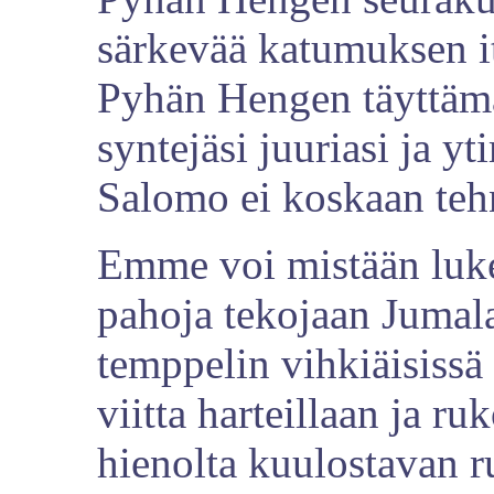
särkevää katumuksen itk
Pyhän Hengen täyttämä
syntejäsi juuriasi ja yt
Salomo ei koskaan teh
Emme voi mistään lukea
pahoja tekojaan Jumala
temppelin vihkiäisissä
viitta harteillaan ja ru
hienolta kuulostavan r