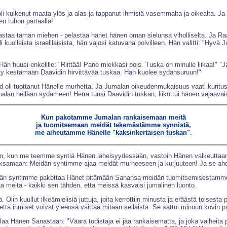
 oli kulkenut maata ylös ja alas ja tappanut ihmisiä vasemmalta ja oikealta. Ja
n tuhon partaalla!
astaa tämän miehen - pelastaa hänet hänen oman sielunsa viholliselta. Ja Raa
i kuolleista israelilaisista, hän vajosi katuvana polvilleen. Hän valitti: "Hy
n huusi enkelille: "Riittää! Pane miekkasi pois. Tuska on minulle liikaa!" "J
ysty kestämään Daavidin hirvittävää tuskaa. Hän kuolee sydänsuruun!"
i tuottanut Hänelle murhetta, Ja Jumalan oikeudenmukaisuus vaati kuritust
malan hellään sydämeen! Herra tunsi Daavidin tuskan, liikuttui hänen vajaavai
Kun pakotamme Jumalan rankaisemaan meitä
ja tuomitsemaan meidät tekemästämme synnistä,
me aiheutamme Hänelle "kaksinkertaisen tuskan".
n, kun me teemme syntiä Hänen läheisyydessään, vastoin Hänen valkeuttaan 
ksamaan: Meidän syntimme ajaa meidät murheeseen ja kurjuuteen! Ja se ahd
idän syntimme pakottaa Hänet pitämään Sanansa meidän tuomitsemisestamme.
 meitä - kaikki sen tähden, että meissä kasvaisi jumalinen luonto.
ä. Olin kuullut ilkeämielisiä juttuja, joita kerrottiin minusta ja eräästä tois
että ihmiset voivat yleensä väittää mitään sellaista. Se sattui minuun kovin p
alaa Hänen Sanastaan: "Väärä todistaja ei jää rankaisematta, ja joka valheita p