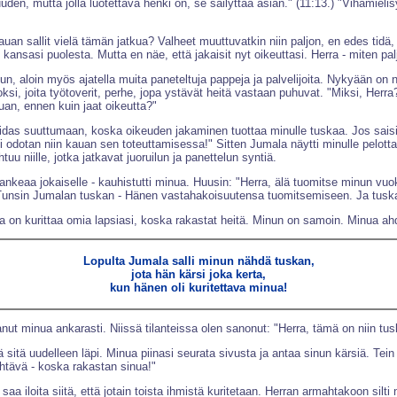
isuuden, mutta jolla luotettava henki on, se säilyttää asian." (11:13.) "Viham
auan sallit vielä tämän jatkua? Valheet muuttuvatkin niin paljon, en edes tid
t kansasi puolesta. Mutta en näe, että jakaisit nyt oikeuttasi. Herra - miten p
un, aloin myös ajatella muita paneteltuja pappeja ja palvelijoita. Nykyään on ni
i, joita työtoverit, perhe, jopa ystävät heitä vastaan puhuvat. "Miksi, Herra
uan, ennen kuin jaat oikeutta?"
 hidas suuttumaan, koska oikeuden jakaminen tuottaa minulle tuskaa. Jos saisi
odotan niin kauan sen toteuttamisessa!" Sitten Jumala näytti minulle pelottav
u niille, jotka jatkavat juoruilun ja panettelun syntiä.
ankeaa jokaiselle - kauhistutti minua. Huusin: "Herra, älä tuomitse minun vuoks
 Tunsin Jumalan tuskan - Hänen vastahakoisuutensa tuomitsemiseen. Ja tuska p
ta on kurittaa omia lapsiasi, koska rakastat heitä. Minun on samoin. Minua ahdis
Lopulta Jumala salli minun nähdä tuskan,
jota hän kärsi joka kerta,
kun hänen oli kuritettava minua!
ittanut minua ankarasti. Niissä tilanteissa olen sanonut: "Herra, tämä on niin tu
itä uudelleen läpi. Minua piinasi seurata sivusta ja antaa sinun kärsiä. Tein
ehtävä - koska rakastan sinua!"
aa iloita siitä, että jotain toista ihmistä kuritetaan. Herran armahtakoon silti n