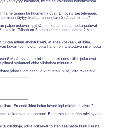
ielisyys kätkeytyy kavalasti, mutta seurakunnan kokouksessa
ä, mitä ne tänään tai huomenna ovat. En pysty taistelemaan.
aljon minun täytyy kestää, ennen kuin Sinä alat toimia?"
in paljon uskovia - pyhiä, hurskaita ihmisiä - jotka joutuvat
?" rukoilin. "Missä on Sinun oikeamielinen tuomiosi? Miksi
t tuntea minun ahdistukseni, et enää koskaan, et ikinä,
an kuvan tuomioista, jotka Hänen on lähetettävä niille, jotka
eni! Minä pyydän, ettet tee sitä, et edes niille, jotka ovat
iinasi sydäntäni ehkä viisitoista minuuttia.
taa jakaa tuomioitani ja kuritustani niille, joita rakastan!"
skallista. En enää ikinä halua käydä läpi mitään tällaista."
 sen kaiken vastoin tahtoani. Ei se minulle mitään mielihyvää
iitä kristittyjä, jotka iloitsevat toisten saamasta kurituksesta.