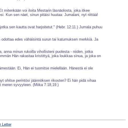
mitenkään voi iloita Mestarin läsnäolosta, joka itkee
 Kun sen näet, sinun pitäisi huutaa: Jumalani, nyt riittää!
jotka sen kautta ovat harjoitetut." (Hebr. 12:11.) Jumala puhuu
n odottaa edes vähäisintä surun tai katumuksen merkkiä. Ja
anna minun rukoilla vihollisteni puolesta - niiden, jotka
emmän Hän rakastaa kristittyä, joka loukkaa sinua, ja joka on
mestään. Ei, Hän ei tuomitse mielellään. Hänestä ei ole
äyt ohitse perintösi jäännöksen rikosten? Ei hän pidä vihaa
t meren syvyyteen. (Miika 7:18,19.)
 Letter