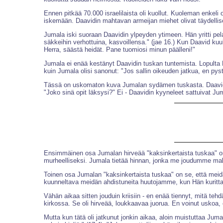
Ennen pitkää 70.000 israelilaista oli kuollut. Kuoleman enkeli
iskemään. Daavidin mahtavan armeijan miehet olivat täydellise
Jumala iski suoraan Daavidin ylpeyden ytimeen. Hän yritti pel
säkkeihin verhottuina, kasvoillensa." (jae 16.) Kun Daavid kuul
Herra, säästä heidät. Pane tuomiosi minun päälleni!"
Jumala ei enää kestänyt Daavidin tuskan tuntemista. Lopulta Hä
kuin Jumala olisi sanonut: "Jos sallin oikeuden jatkua, en p
Tässä on uskomaton kuva Jumalan sydämen tuskasta. Daavid ol
"Joko sinä opit läksysi?" Ei - Daavidin kyyneleet sattuivat Ju
Ensimmäinen osa Jumalan hirveää "kaksinkertaista tuskaa" o
murheelliseksi. Jumala tietää hinnan, jonka me joudumme ma
Toinen osa Jumalan "kaksinkertaista tuskaa" on se, että me
kuunneltava meidän ahdistuneita huutojamme, kun Hän kurittaa
Vähän aikaa sitten jouduin kriisiin - en enää tiennyt, mitä tehd
kirkossa. Se oli hirveää, loukkaavaa juorua. En voinut uskoa, 
Mutta kun tätä oli jatkunut jonkin aikaa, aloin muistuttaa Jum