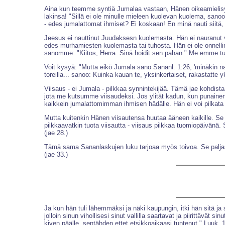
Aina kun teemme syntiä Jumalaa vastaan, Hänen oikeamielisyyte
lakinsa! "Sillä ei ole minulle mieleen kuolevan kuolema, sanoo
- edes jumalattomat ihmiset? Ei koskaan! En minä nauti siitä,
Jeesus ei nauttinut Juudaksesn kuolemasta. Hän ei nauranut vah
edes murhamiesten kuolemasta tai tuhosta. Hän ei ole onnel
sanomme: "Kiitos, Herra. Sinä hoidit sen pahan." Me emme t
Voit kysyä: "Mutta eikö Jumala sano Sananl. 1:26, 'minäkin n
toreilla... sanoo: Kuinka kauan te, yksinkertaiset, rakastatte 
Viisaus - ei Jumala - pilkkaa synnintekijää. Tämä jae kohdist
jota me kutsumme viisaudeksi. Jos ylität kadun, kun punainen 
kaikkein jumalattomimman ihmisen hädälle. Hän ei voi pilkata 
Mutta kuitenkin Hänen viisautensa huutaa ääneen kaikille. Se h
pilkkaavatkin tuota viisautta - viisaus pilkkaa tuomiopäivänä. 
(jae 28.)
Tämä sama Sananlaskujen luku tarjoaa myös toivoa. Se palja
(jae 33.)
Ja kun hän tuli lähemmäksi ja näki kaupungin, itki hän sitä ja s
jolloin sinun vihollisesi sinut vallilla saartavat ja piirittävät
kiven päälle, sentähden ettet etsikkoaikaasi tuntenut." Luuk. 