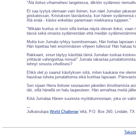
"Älä iloitse vihamiehesi langetessa, älköön sydämesi riemuit
Et saa tyytyä olemaan vain iloinen, kun näet Jumalan jakavan
piiskatessan, Kristuksen läsnäolosta, kun hänen sydämensä on
Älä enää - käske enkeliäsi panemaan miekkansa tuppeen."
"Mikään kuritus ei tosin sillä kertaa näytä olevan iloksi, vaa
tässä sekä omasta sydämestään että meidän sydämestämme. Hä
Mutta kun Jumala ryhtyy tuomitsemaan, Hän hoitaa lapsiaan sa
Hän lopettaa heti ensimmäisen vihjeen tullessa! Hän haluaa hart
Rakkaani, sinun täytyy käsittää tämä Jumalan tuskaa koskeva as
yrittävät vahingoittaa minua!" Jumala rakastaa jumalattominta,
tehnyt sinusta vihollisesi?
Ehkä olet jo saanut käsityksen siitä, miten kaukana me olemm
hauskaa tuhota jumalattomia eikä kurittaa lapsiaan. Päinvasto
Sen sijaan Herra iloitsee seuraavien jakeiden ilmoittamista as
iäti, sillä hänellä on halu laupeuteen. Hän armahtaa meitä jä
Kiitä Jumalaa Hänen suuresta myötätunnostaan, joka on valmi
---
Julkaisulupa
World Challenge
'eltä, P.O. Box 260, Lindale, T
Teksti