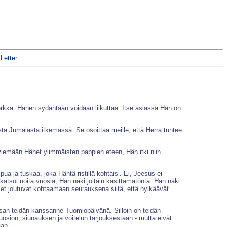
Letter
kä. Hänen sydäntään voidaan liikuttaa. Itse asiassa Hän on
ta Jumalasta itkemässä. Se osoittaa meille, että Herra tuntee
emään Hänet ylimmäisten pappien eteen, Hän itki niin
a ja tuskaa, joka Häntä ristillä kohtaisi. Ei, Jeesus ei
tsoi noita vuosia, Hän näki joitain käsittämätöntä. Hän näki
set joutuvat kohtaamaan seurauksena siitä, että hylkäävät
tasan teidän kanssanne Tuomiopäivänä. Silloin on teidän
osion, siunauksen ja voitelun tarjouksestaan - mutta eivät
aan.