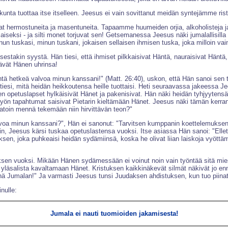
unta tuottaa itse itselleen. Jeesus ei vain sovittanut meidän syntejämme ris
at hermostuneita ja masentuneita. Tapaamme huumeiden orjia, alkoholisteja ja
aiseksi - ja silti monet torjuvat sen! Getsemanessa Jeesus näki jumalallisill
 sinun tuskasi, minun tuskani, jokaisen sellaisen ihmisen tuska, joka milloin va
stakin syystä. Hän tiesi, että ihmiset pilkkaisivat Häntä, nauraisivat Häntä,
ltävät Hänen uhrinsa!
yhtä hetkeä valvoa minun kanssani!" (Matt. 26:40), uskon, että Hän sanoi sen 
 tiesi, mitä heidän heikkoutensa heille tuottaisi. Heti seuraavassa jakeessa Jee
iten opetuslapset hylkäisivät Hänet ja pakenisivat. Hän näki heidän tyhjyytens
 yön tapahtumat saisivat Pietarin kieltämään Hänet. Jeesus näki tämän kerra
toin mennä tekemään niin hirvittävän teon?"
alvoa minun kanssani?", Hän ei sanonut: "Tarvitsen kumppanin koettelemuksen h
 Jeesus kärsi tuskaa opetuslastensa vuoksi. Itse asiassa Hän sanoi: "Ellette
ksen, joka puhkeaisi heidän sydämiinsä, koska he olivat liian laiskoja vyöttäm
sen vuoksi. Mikään Hänen sydämessään ei voinut noin vain työntää sitä miest
 yläsalista kavaltamaan Hänet. Kristuksen kaikkinäkevät silmät näkivät jo 
 Jumalan!" Ja varmasti Jeesus tunsi Juudaksen ahdistuksen, kun tuo piinattu
inulle:
Jumala ei nauti tuomioiden jakamisesta!