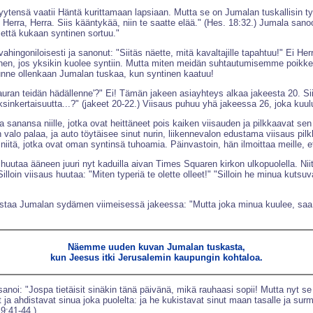
nsä vaatii Häntä kurittamaan lapsiaan. Mutta se on Jumalan tuskallisin työ 
 Herra, Herra. Siis kääntykää, niin te saatte elää." (Hes. 18:32.) Jumala san
 että kukaan syntinen sortuu."
ingoniloisesti ja sanonut: "Siitäs näette, mitä kavaltajille tapahtuu!" Ei He
linen, jos yksikin kuolee syntiin. Mutta miten meidän suhtautumisemme poi
unne ollenkaan Jumalan tuskaa, kun syntinen kaatuu!
auran teidän hädällenne'?" Ei! Tämän jakeen asiayhteys alkaa jakeesta 20. S
yksinkertaisuutta...?" (jakeet 20-22.) Viisaus puhuu yhä jakeessa 26, joka kuu
aa sanansa niille, jotka ovat heittäneet pois kaiken viisauden ja pilkkaavat s
valo palaa, ja auto töytäisee sinut nurin, liikennevalon edustama viisaus pil
niitä, jotka ovat oman syntinsä tuhoamia. Päinvastoin, hän ilmoittaa meille, 
uutaa ääneen juuri nyt kaduilla aivan Times Squaren kirkon ulkopuolella. Niitä
Silloin viisaus huutaa: "Miten typeriä te olette olleet!" "Silloin he minua kuts
staa Jumalan sydämen viimeisessä jakeessa: "Mutta joka minua kuulee, saa 
Näemme uuden kuvan Jumalan tuskasta,
kun Jeesus itki Jerusalemin kaupungin kohtaloa.
anoi: "Jospa tietäisit sinäkin tänä päivänä, mikä rauhaasi sopii! Mutta nyt se on
 sinut ja ahdistavat sinua joka puolelta: ja he kukistavat sinut maan tasalle ja s
19:41-44.)