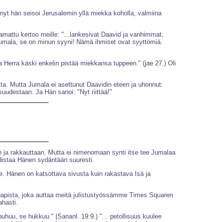
 nyt hän seisoi Jerusalemin yllä miekka koholla, valmiina
mattu kertoo meille: "...lankesivat Daavid ja vanhimmat,
vä Jumala, se on minun syyni! Nämä ihmiset ovat syyttömiä.
a Herra käski enkelin pistää miekkansa tuppeen." (jae 27.) Oli
a. Mutta Jumala ei asettunut Daavidin eteen ja uhonnut:
suudestaan. Ja Hän sanoi: "Nyt riittää!"
ja rakkauttaan. Mutta ei nimenomaan synti itse tee Jumalaa
istaa Hänen sydäntään suuresti.
 Hänen on katsottava sivusta kuin rakastava Isä ja
esta papista, joka auttaa meitä julistustyössämme Times Squaren
ahasti.
uhuu, se hukkuu." (Sananl. 19:9.) "... petollisuus kuulee