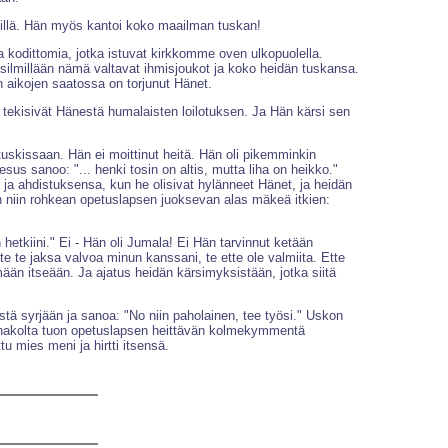
tillä. Hän myös kantoi koko maailman tuskan!
 kodittomia, jotka istuvat kirkkomme oven ulkopuolella.
a silmillään nämä valtavat ihmisjoukot ja koko heidän tuskansa.
in aikojen saatossa on torjunut Hänet.
 tekisivät Hänestä humalaisten loilotuksen. Ja Hän kärsi sen
tuskissaan. Hän ei moittinut heitä. Hän oli pikemminkin
sus sanoo: "... henki tosin on altis, mutta liha on heikko."
ä ja ahdistuksensa, kun he olisivat hylänneet Hänet, ja heidän
n niin rohkean opetuslapsen juoksevan alas mäkeä itkien:
etkiini." Ei - Hän oli Jumala! Ei Hän tarvinnut ketään
 te jaksa valvoa minun kanssani, te ette ole valmiita. Ette
ään itseään. Ja ajatus heidän kärsimyksistään, jotka siitä
ä syrjään ja sanoa: "No niin paholainen, tee työsi." Uskon
ennakolta tuon opetuslapsen heittävän kolmekymmentä
 mies meni ja hirtti itsensä.