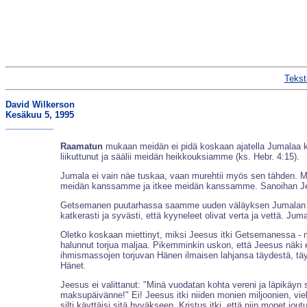
Tekst
David Wilkerson
Kesäkuu 5, 1995
__________
Raamatun
mukaan meidän ei pidä koskaan ajatella Jumalaa k
liikuttunut ja säälii meidän heikkouksiamme (ks. Hebr. 4:15).
Jumala ei vain näe tuskaa, vaan murehtii myös sen tähden. Mui
meidän kanssamme ja itkee meidän kanssamme. Sanoihan Jeesu
Getsemanen puutarhassa saamme uuden väläyksen Jumalan tusk
katkerasti ja syvästi, että kyyneleet olivat verta ja vettä. Ju
Oletko koskaan miettinyt, miksi Jeesus itki Getsemanessa - mik
halunnut torjua maljaa. Pikemminkin uskon, että Jeesus näki 
ihmismassojen torjuvan Hänen ilmaisen lahjansa täydestä, täy
Hänet.
Jeesus ei valittanut: "Minä vuodatan kohta vereni ja läpikäyn
maksupäivänne!" Ei! Jeesus itki niiden monien miljoonien, vie
silti käyttäisi sitä hyväkseen. Kristus itki, että niin monet j