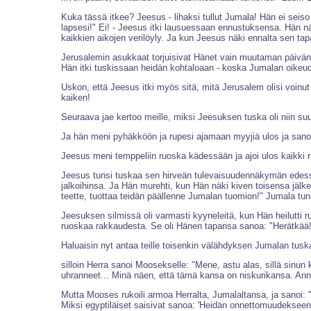
Kuka tässä itkee? Jeesus - lihaksi tullut Jumala! Hän ei seiso 
lapsesi!" Ei! - Jeesus itki lausuessaan ennustuksensa. Hän nä
kaikkien aikojen verilöyly. Ja kun Jeesus näki ennalta sen tap
Jerusalemin asukkaat torjuisivat Hänet vain muutaman päivän pä
Hän itki tuskissaan heidän kohtaloaan - koska Jumalan oikeude
Uskon, että Jeesus itki myös sitä, mitä Jerusalem olisi voin
kaiken!
Seuraava jae kertoo meille, miksi Jeesuksen tuska oli niin suu
Ja hän meni pyhäkköön ja rupesi ajamaan myyjiä ulos ja sanoi he
Jeesus meni temppeliin ruoska kädessään ja ajoi ulos kaikki rah
Jeesus tunsi tuskaa sen hirveän tulevaisuudennäkymän edessä. 
jalkoihinsa. Ja Hän murehti, kun Hän näki kiven toisensa jälke
teette, tuottaa teidän päällenne Jumalan tuomion!" Jumala tun
Jeesuksen silmissä oli varmasti kyyneleitä, kun Hän heilutti 
ruoskaa rakkaudesta. Se oli Hänen tapansa sanoa: "Herätkää
Haluaisin nyt antaa teille toisenkin välähdyksen Jumalan tusk
silloin Herra sanoi Moosekselle: "Mene, astu alas, sillä sinun 
uhranneet... Minä näen, että tämä kansa on niskurikansa. Anna
Mutta Mooses rukoili armoa Herralta, Jumalaltansa, ja sanoi: 
Miksi egyptiläiset saisivat sanoa: 'Heidän onnettomuudekseen 