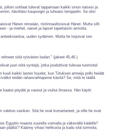
, jolloin sotilaat tulevat tappamaan kaikki sinun naisesi ja
iin, hävittäisi kaupungin ja tuhoaisi temppelin. Se olisi
sivat Hänen nimeään, ristiinnaulitsisivat Hänet. Mutta silti
 - ja miehet, naiset ja lapset tapettaisiin armotta.
, anteeksiantoa, uuden sydämen. Mutta he torjuivat sen
ehneet siitä ryövärien luolan." (jakeet 45,46.)
vat juuri niitä syntejä, jotka jouduttivat tulevaa tuomiota!
kuuli kaikki lasten huudot, kun Tiituksen armeija polki heidät
ivätkö teidän rahanvaihtajanne käsitä? Se, mitä te täällä
 kaatoi pöydät ja vaunut ja viuhui ilmassa. Hän käytti
en valetun vasikan. Sitä he ovat kumartaneet, ja sille he ovat
ois Egyptin maasta suurella voimalla ja väkevällä kädellä?
aan päältä'? Käänny vihasi hehkusta ja kadu sitä turmiota,