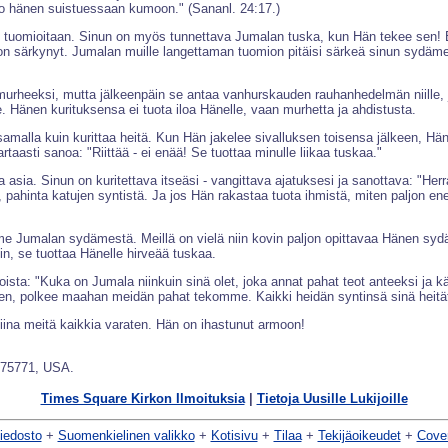
ko hänen suistuessaan kumoon." (Sananl. 24:17.)
 tuomioitaan. Sinun on myös tunnettava Jumalan tuska, kun Hän tekee sen! Et 
 särkynyt. Jumalan muille langettaman tuomion pitäisi särkeä sinun sydämesi.
n murheeksi, mutta jälkeenpäin se antaa vanhurskauden rauhanhedelmän niille, 
nen kurituksensa ei tuota iloa Hänelle, vaan murhetta ja ahdistusta.
malla kuin kurittaa heitä. Kun Hän jakelee sivalluksen toisensa jälkeen, Hä
aasti sanoa: "Riittää - ei enää! Se tuottaa minulle liikaa tuskaa."
ia. Sinun on kuritettava itseäsi - vangittava ajatuksesi ja sanottava: "Herra, 
 pahinta katujen syntistä. Ja jos Hän rakastaa tuota ihmistä, miten paljon en
e Jumalan sydämestä. Meillä on vielä niin kovin paljon opittavaa Hänen sydä
in, se tuottaa Hänelle hirveää tuskaa.
ioista: "Kuka on Jumala niinkuin sinä olet, joka annat pahat teot anteeksi ja k
lleen, polkee maahan meidän pahat tekomme. Kaikki heidän syntinsä sinä heitä
ina meitä kaikkia varaten. Hän on ihastunut armoon!
X 75771, USA.
Times Square Kirkon Ilmoituksia
|
Tietoja Uusille Lukijoille
tiedosto
+
Suomenkielinen valikko
+
Kotisivu
+
Tilaa
+
Tekijäoikeudet
+
Cover