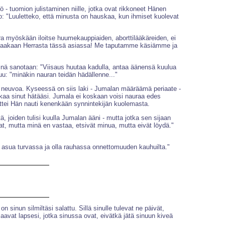
- tuomion julistaminen niille, jotka ovat rikkoneet Hänen
oo: "Luuletteko, että minusta on hauskaa, kun ihmiset kuolevat
rra myöskään iloitse huumekauppiaiden, aborttilääkäreiden, ei
kkeaakaan Herrasta tässä asiassa! Me taputamme käsiämme ja
iinä sanotaan: "Viisaus huutaa kadulla, antaa äänensä kuulua
luu: "minäkin nauran teidän hädällenne..."
en neuvoa. Kyseessä on siis laki - Jumalan määräämä periaate -
kkaa sinut hätääsi. Jumala ei koskaan voisi nauraa edes
ettei Hän nauti kenenkään synnintekijän kuolemasta.
, joiden tulisi kuulla Jumalan ääni - mutta jotka sen sijaan
uvat, mutta minä en vastaa, etsivät minua, mutta eivät löydä."
asua turvassa ja olla rauhassa onnettomuuden kauhuilta."
 sinun silmiltäsi salattu. Sillä sinulle tulevat ne päivät,
urmaavat lapsesi, jotka sinussa ovat, eivätkä jätä sinuun kiveä