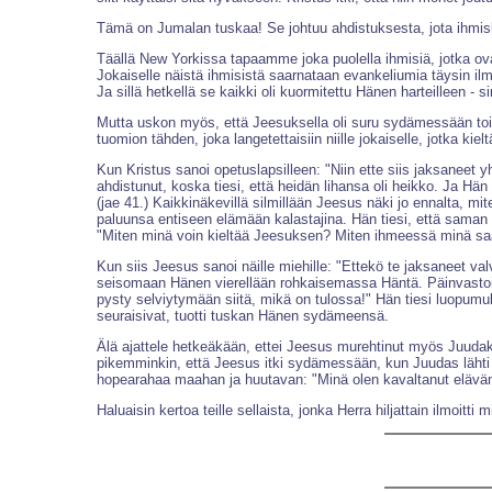
Tämä on Jumalan tuskaa! Se johtuu ahdistuksesta, jota ihmisk
Täällä New Yorkissa tapaamme joka puolella ihmisiä, jotka ov
Jokaiselle näistä ihmisistä saarnataan evankeliumia täysin ilm
Ja sillä hetkellä se kaikki oli kuormitettu Hänen harteilleen -
Mutta uskon myös, että Jeesuksella oli suru sydämessään toise
tuomion tähden, joka langetettaisiin niille jokaiselle, jotka kie
Kun Kristus sanoi opetuslapsilleen: "Niin ette siis jaksaneet 
ahdistunut, koska tiesi, että heidän lihansa oli heikko. Ja Hän
(jae 41.) Kaikkinäkevillä silmillään Jeesus näki jo ennalta, m
paluunsa entiseen elämään kalastajina. Hän tiesi, että saman
"Miten minä voin kieltää Jeesuksen? Miten ihmeessä minä saa
Kun siis Jeesus sanoi näille miehille: "Ettekö te jaksaneet v
seisomaan Hänen vierellään rohkaisemassa Häntä. Päinvastoin,
pysty selviytymään siitä, mikä on tulossa!" Hän tiesi luopumu
seuraisivat, tuotti tuskan Hänen sydämeensä.
Älä ajattele hetkeäkään, ettei Jeesus murehtinut myös Juudak
pikemminkin, että Jeesus itki sydämessään, kun Juudas lähti
hopearahaa maahan ja huutavan: "Minä olen kavaltanut elävänä
Haluaisin kertoa teille sellaista, jonka Herra hiljattain ilmoitti m