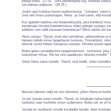
pahoja kieliä." (17:4). "Joka panettelijana käy, ilmaisee sala
sen pahuus paljastuu." (26:26.)
Jonkin ajan kuluttua huusin epätoivoisena: "Jumalani, miten k
Sinä olet minun puolustajani, Herra - ja Sinä sanot, että kosta
Kun ajattelin kaikkea sitä ilkeämielisyyttä, joka kohdistui minu
kestämään hirveitä koettelemuksia niiden pahojen sanojen vuoks
edelleen vain sallit kansaasi loukattavan? Miksi odotat niin ka
Herra vastasi: "David, minä olen armollinen, pitkämielinen ja
haluaisi nähdä minun langettavan tuomioni. Ymmärtäisit, miksi 
tekevät syntiä Hänen Sanaansa vastaan. Hirveitä asioita tapahtu
Mutta ajatus jumalallisesta rangaistuksesta - tuomiosta, joka l
loukanneet minua. Älä tee sitä saadaksesi oikeutta minulle!"
Sitten Herra sanoi minulle: "David, sinä tiedät, miten tuskallis
Muistan elävästi neljä tai viisi tilannetta, jolloin Herra on kur
Ja nyt Jumala sanoi minulle: "David, en minäkään halua käydä s
tuottanut vaan murhetta minun sydämeeni. Mutta silti se oli t
Jumala on osoittanut minulle kivuliaalla tavalla, etten koskaan s