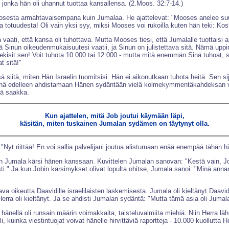
a, jonka hän oli uhannut tuottaa kansallensa. (2.Moos. 32:7-14.)
Moosesta armahtavaisempana kuin Jumalaa. He ajattelevat: "Mooses anelee su
na totuudesta! Oli vain yksi syy, miksi Mooses voi rukoilla kuten hän teki:
ti, että kansa oli tuhottava. Mutta Mooses tiesi, että Jumalalle tuottaisi ai
että Sinun oikeudenmukaisuutesi vaatii, ja Sinun on julistettava sitä. Nämä upp
 tekisit sen! Voit tuhota 10.000 tai 12.000 - mutta mitä enemmän Sinä tuhoat
t sitä!"
ä siitä, miten Hän Israelin tuomitsisi. Hän ei aikonutkaan tuhota heitä. Sen 
t yhä edelleen ahdistamaan Hänen sydäntään vielä kolmekymmentäkahdeksan vuot
sä saakka.
Kun ajattelen, mitä Job joutui käymään läpi,
käsitän, miten tuskainen Jumalan sydämen on täytynyt olla.
"Nyt riittää! En voi sallia palvelijani joutua alistumaan enää enempää tähän h
ljon Jumala kärsi hänen kanssaan. Kuvittelen Jumalan sanovan: "Kestä vain, Jo
sti." Ja kun Jobin kärsimykset olivat lopulta ohitse, Jumala sanoi: "Minä anna
 oikeutta Daavidille israelilaisten laskemisesta. Jumala oli kieltänyt Daavi
 Herra oli kieltänyt. Ja se ahdisti Jumalan sydäntä: "Mutta tämä asia oli Jumala
tä hänellä oli runsain määrin voimakkaita, taisteluvalmiita miehiä. Niin Herra 
i, kuinka viestintuojat voivat hänelle hirvittäviä raportteja - 10.000 kuollutt