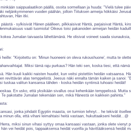
minkään saippualaatikon päällä, osoita sormellaan ja huuda: "Vielä tulee päivä
ki neljänkymmenen vuoden päähän, jolloin Tiituksen armeija hökkäisi Jerusalem
ahtuvan, Hän itki.
ästä - sylkisivät Hänen päälleen, pilkkaisivat Häntä, parjaisivat Häntä, kiroai
nmukaisuus vaati tuomiota! Oikeus toisi pakanoiden armeijan heidän kaduilleen
ut kokea Jumalan taivaasta lähettämänä. He olisivat voineet saada siunauksia
ri:
ille: "Kirjoitettu on: 'Minun huoneeni on oleva rukoushuone', mutta te olette t
anvaihtajat. Miksi tämä raju purkaus? Hän teki sen, koska tiesi, että nämä oli
Hän kuuli kaikki naisten huudot, kun veitsi pistettiin heidän vatsaansa. Hän 
en revittävän alas temppelistä. Jeesus näki ennalta tämän kaiken ja sanoi: "E
si tuskaa valitun kansansa tähden - koska heidän syntinsä tuhoaisi heidät!
ruoskaa. En usko, että yksikään sivallus osui kehenkään temppelissä. Mutta se
! Te pakotatte Jumalan tekemään sen, mikä Hänestä on kaikkein pahinta."
asta:
kansasi, jonka johdatit Egyptin maasta, on turmion tehnyt... he tekivät itselle
 minun olla, että vihani leimahtaisi heitä vastaan, hukuttaakseni heidät...@
"Herra, miksi sinun vihasi syttyy omaa kansaasi vastaan, jonka olete vienyt p
hän vei heidät pois, tappaaksensa heidät vuorilla ja hävittääksensä heidät m