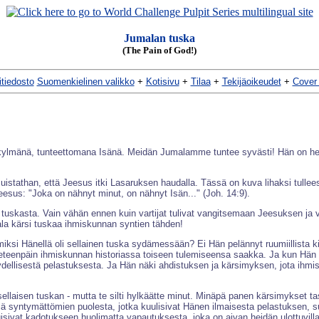
Jumalan tuska
(The Pain of God!)
itiedosto
Suomenkielinen valikko
+
Kotisivu
+
Tilaa
+
Tekijäoikeudet
+
Cover 
ylmänä, tunteettomana Isänä. Meidän Jumalamme tuntee syvästi! Hän on herk
stathan, että Jeesus itki Lasaruksen haudalla. Tässä on kuva lihaksi tullees
s: "Joka on nähnyt minut, on nähnyt Isän..." (Joh. 14:9).
asta. Vain vähän ennen kuin vartijat tulivat vangitsemaan Jeesuksen ja vi
mala kärsi tuskaa ihmiskunnan syntien tähden!
si Hänellä oli sellainen tuska sydämessään? Ei Hän pelännyt ruumiillista kipu
eteenpäin ihmiskunnan historiassa toiseen tulemiseensa saakka. Ja kun Hän ka
dellisestä pelastuksesta. Ja Hän näki ahdistuksen ja kärsimyksen, jota ihmi
 sellaisen tuskan - mutta te silti hylkäätte minut. Minäpä panen kärsimykset 
lä syntymättömien puolesta, jotka kuulisivat Hänen ilmaisesta pelastuksen, su
outuisivat kadotukseen huolimatta vapautuksesta, joka on aivan heidän ulottuvill