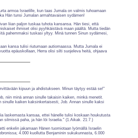
urta armoa Israelille, kun taas Jumala on valmis tuhoamaan
 Koska Hän tunsi Jumalan armahtavaisen sydämen!
van liian paljon tuskaa tuhota kansansa. Hän tiesi, että
iniskaiset ihmiset olisi pyyhkäistävä maan päältä. Mutta tiedän
, sitä pahemmaksi tuskasi yltyy. Minä tunnen Sinun sydämesi,
sijaan kansa tulisi riutumaan autiomaassa. Mutta Jumala ei
ta epäuskollaan, Herra olisi silti suojeleva heitä, ohjaava
irvittävään kipuun ja ahdistukseen. Minun täytyy estää se!"
b, niin minä annan sinulle takaisin kaiken, minkä menetit.
n sinulle kaiken kaksinkertaisesti, Job. Annan sinulle kaksi
dia laskemasta kansaa, ettei hänelle tulisi koskaan houkutusta
n silmissä paha, ja hän löi Israelia." (1.Aikak. 21:7.)
lähetti enkelin jakamaan Hänen tuomiotaan lyömällä Israelin
a Hebronissa; 4.000 kuollutta Benjaminin sukukunnasta, 6.000