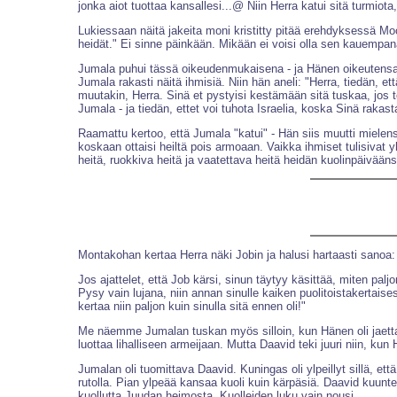
jonka aiot tuottaa kansallesi...@ Niin Herra katui sitä turmiot
Lukiessaan näitä jakeita moni kristitty pitää erehdyksessä 
heidät." Ei sinne päinkään. Mikään ei voisi olla sen kauempa
Jumala puhui tässä oikeudenmukaisena - ja Hänen oikeutensa vaa
Jumala rakasti näitä ihmisiä. Niin hän aneli: "Herra, tiedän, 
muutakin, Herra. Sinä et pystyisi kestämään sitä tuskaa, jos
Jumala - ja tiedän, ettet voi tuhota Israelia, koska Sinä rakasta
Raamattu kertoo, että Jumala "katui" - Hän siis muutti mielens
koskaan ottaisi heiltä pois armoaan. Vaikka ihmiset tulisiva
heitä, ruokkiva heitä ja vaatettava heitä heidän kuolinpäivään
Montakohan kertaa Herra näki Jobin ja halusi hartaasti sanoa: 
Jos ajattelet, että Job kärsi, sinun täytyy käsittää, miten pa
Pysy vain lujana, niin annan sinulle kaiken puolitoistakertaise
kertaa niin paljon kuin sinulla sitä ennen oli!"
Me näemme Jumalan tuskan myös silloin, kun Hänen oli jaettava
luottaa lihalliseen armeijaan. Mutta Daavid teki juuri niin, kun
Jumalan oli tuomittava Daavid. Kuningas oli ylpeillyt sillä, et
rutolla. Pian ylpeää kansaa kuoli kuin kärpäsiä. Daavid kuuntel
kuollutta Juudan heimosta. Kuolleiden luku vain nousi.