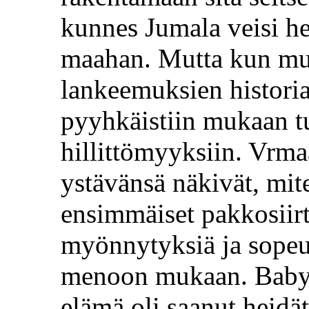
kunnes Jumala veisi he
maahan. Mutta kun mui
lankeemuksien histori
pyyhkäistiin mukaan tu
hillittömyyksiin. Vrma
ystävänsä näkivät, mit
ensimmäiset pakkosiirto
myönnytyksiä ja sopeu
menoon mukaan. Babyl
elämä oli saanut heidät