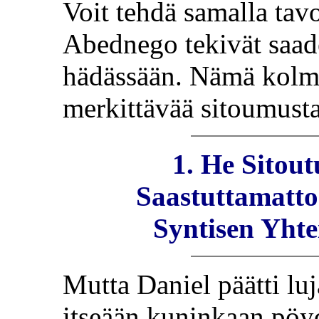
Voit tehdä samalla tav
Abednego tekivät saad
hädässään. Nämä kolme
merkittävää sitoumusta
1. He Sitout
Saastuttamatt
Syntisen Yhte
Mutta Daniel päätti luj
itseään kuninkaan pöydä