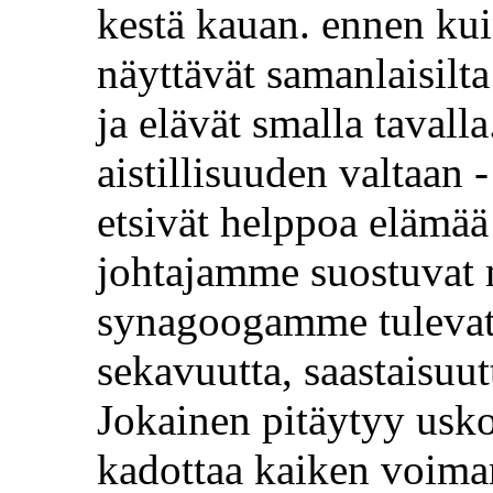
kestä kauan. ennen k
näyttävät samanlaisilta
ja elävät smalla tavall
aistillisuuden valtaa
etsivät helppoa elämää
johtajamme suostuvat
synagoogamme tulevat
sekavuutta, saastaisuut
Jokainen pitäytyy usk
kadottaa kaiken voima