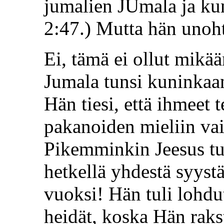
jumalien JUmala ja kun
2:47.) Mutta hän unoht
Ei, tämä ei ollut mikää
Jumala tunsi kuninkaa
Hän tiesi, että ihmeet 
pakanoiden mieliin va
Pikemminkin Jeesus tu
hetkellä yhdestä syystä
vuoksi! Hän tuli lohd
heidät, koska Hän raks