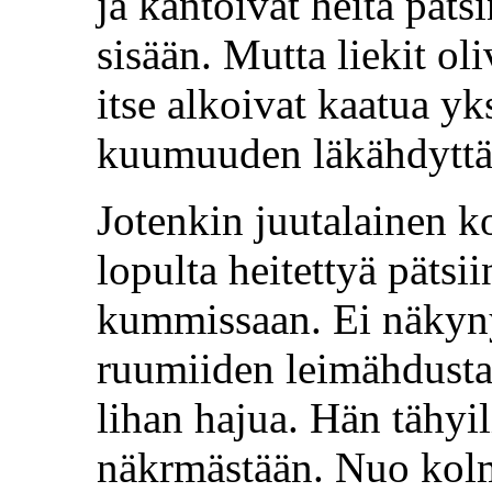
ja kantoivat heitä päts
sisään. Mutta liekit oli
itse alkoivat kaatua yk
kuumuuden läkähdytt
Jotenkin juutalainen k
lopulta heitettyä pätsi
kummissaan. Ei näkyny
ruumiiden leimähdusta
lihan hajua. Hän tähyili
näkrmästään. Nuo kolm