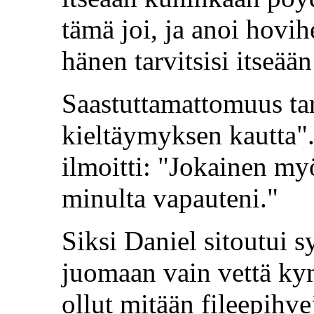
tämä joi, ja anoi hovihe
hänen tarvitsisi itseään
Saastuttamattomuus tar
kieltäymyksen kautta".
ilmoitti: "Jokainen myö
minulta vapauteni."
Siksi Daniel sitoutui 
juomaan vain vettä ky
ollut mitään fileepihv