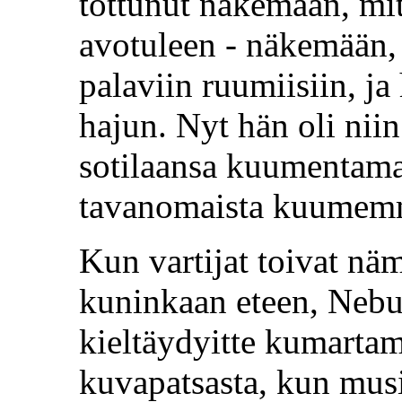
tottunut näkemään, mit
avotuleen - näkemään, m
palaviin ruumiisiin, j
hajun. Nyt hän oli niin
sotilaansa kuumentama
tavanomaista kuumem
Kun vartijat toivat nä
kuninkaan eteen, Nebuk
kieltäydyitte kumarta
kuvapatsasta, kun musi