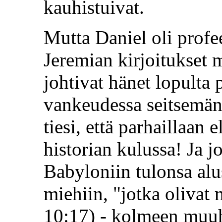
kauhistuivat.
Mutta Daniel oli profee
Jeremian kirjoitukset 
johtivat hänet lopulta p
vankeudessa seitsemä
tiesi, että parhaillaan e
historian kulussa! Ja j
Babyloniin tulonsa alu
miehiin, "jotka olivat 
10:17) - kolmeen muuh