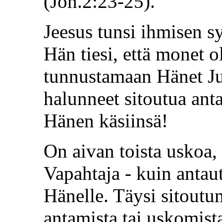
(Joh.2:23-25).
Jeesus tunsi ihmisen s
Hän tiesi, että monet o
tunnustamaan Hänet Ju
halunneet sitoutua an
Hänen käsiinsä!
On aivan toista uskoa, 
Vapahtaja - kuin anta
Hänelle. Täysi sitoutu
antamista tai uskomista