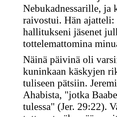
Nebukadnessarille, ja 
raivostui. Hän ajattel
hallitukseni jäsenet ju
tottelemattomina minu
Näinä päivinä oli varsi
kuninkaan käskyjen rik
tuliseen pätsiin. Jerem
Ahabista, "jotka Baabe
tulessa" (Jer. 29:22).