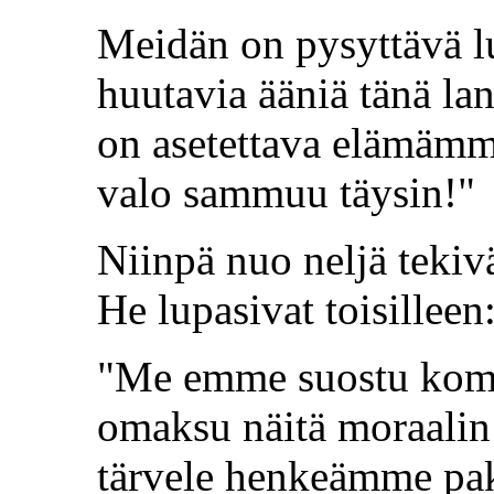
Meidän on pysyttävä lu
huutavia ääniä tänä l
on asetettava elämämme
valo sammuu täysin!"
Niinpä nuo neljä tekiv
He lupasivat toisilleen
"Me emme suostu kom
omaksu näitä moraalin
tärvele henkeämme paka