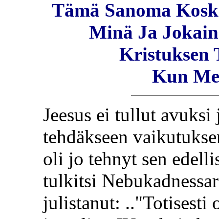
Tämä Sanoma Koskee
Minä Ja Jokain
Kristuksen 
Kun Mei
Jeesus ei tullut avuksi
tehdäkseen vaikutuks
oli jo tehnyt sen edell
tulkitsi Nebukadnessar
julistanut: .."Totisest