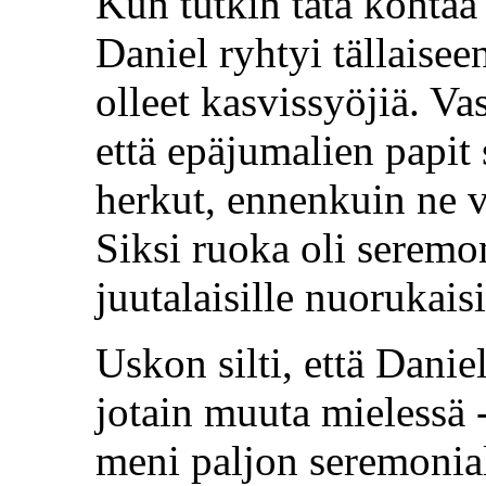
Kun tutkin tätä kohtaa
Daniel ryhtyi tällaisee
olleet kasvissyöjiä. Va
että epäjumalien papit 
herkut, ennenkuin ne v
Siksi ruoka oli seremon
juutalaisille nuorukaisi
Uskon silti, että Daniel
jotain muuta mielessä 
meni paljon seremonial