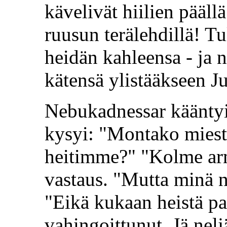
kävelivät hiilien pääll
ruusun terälehdillä! Tu
heidän kahleensa - ja n
kätensä ylistääkseen J
Nebukadnessar kääntyi
kysyi: "Montako miest
heitimme?" "Kolme arm
vastaus. "Mutta minä n
"Eikä kukaan heistä pa
vahingoittunut. Jä nel