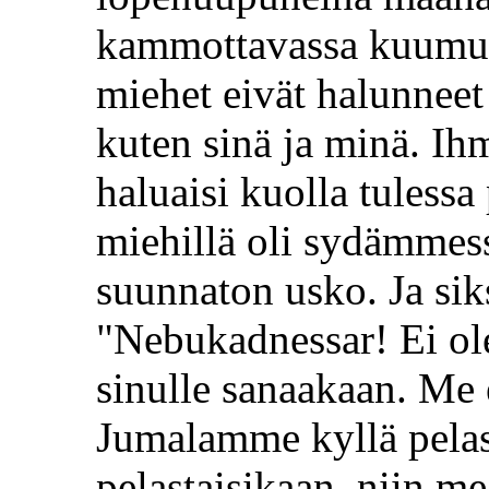
kammottavassa kuumuu
miehet eivät halunneet
kuten sinä ja minä. Ihm
haluaisi kuolla tulessa
miehillä oli sydämme
suunnaton usko. Ja siks
"Nebukadnessar! Ei ole
sinulle sanaakaan. M
Jumalamme kyllä pelast
pelastaisikaan, niin m