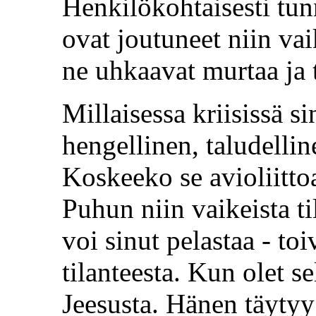
Henkilökohtaisesti tunn
ovat joutuneet niin va
ne uhkaavat murtaa ja 
Millaisessa kriisissä s
hengellinen, taludelli
Koskeeko se avioliittoa
Puhun niin vaikeista ti
voi sinut pelastaa - to
tilanteesta. Kun olet sel
Jeesusta. Hänen täytyy 