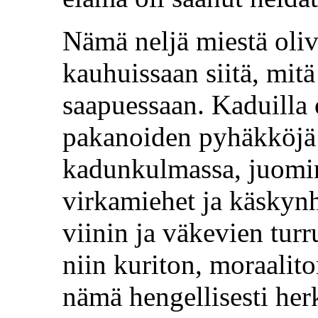
Nämä neljä miestä ol
kauhuissaan siitä, mit
saapuessaan. Kaduilla 
pakanoiden pyhäkköjä j
kadunkulmassa, juomink
virkamiehet ja käskynha
viinin ja väkevien turr
niin kuriton, moraalito
nämä hengellisesti her