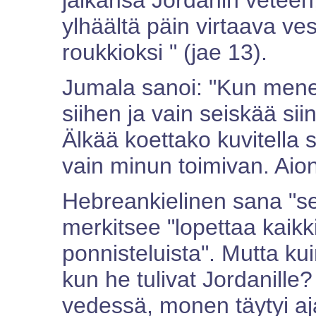
jalkansa Jordanin veteen
ylhäältä päin virtaava ve
roukkioksi " (jae 13).
Jumala sanoi: "Kun menet
siihen ja vain seiskää sii
Älkää koettako kuvitella 
vain minun toimivan. Aion
Hebreankielinen sana "sei
merkitsee "lopettaa kaikki
ponnisteluista". Mutta kui
kun he tulivat Jordanille?
vedessä, monen täytyi aja