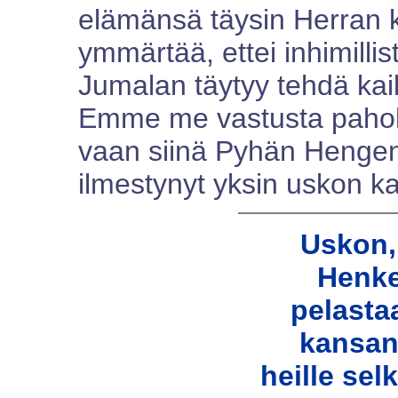
elämänsä täysin Herran k
ymmärtää, ettei inhimilli
Jumalan täytyy tehdä kai
Emme me vastusta paho
vaan siinä Pyhän Hengen
ilmestynyt yksin uskon ka
Uskon,
Henke
pelasta
kansan
heille sel