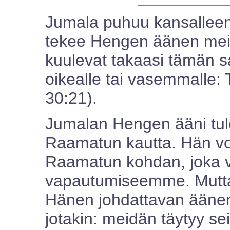
Jumala puhuu kansallee
tekee Hengen äänen meill
kuulevat takaasi tämän s
oikealle tai vasemmalle: 
30:21).
Jumalan Hengen ääni tulee
Raamatun kautta. Hän voi
Raamatun kohdan, joka vo
vapautumiseemme. Mutta
Hänen johdattavan äänen
jotakin: meidän täytyy se