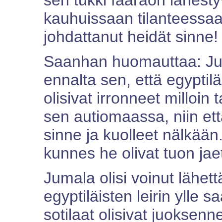
sen tukki faaraon lähestyv
kauhuissaan tilanteessa
johdattanut heidät sinne!
Saanhan huomauttaa: Juma
ennalta sen, että egyptil
olisivat irronneet milloin
sen autiomaassa, niin että
sinne ja kuolleet nälkään
kunnes he olivat tuon jae
Jumala olisi voinut lähett
egyptiläisten leirin ylle
sotilaat olisivat juoksenn