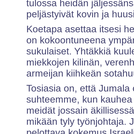
tulossa heidän jäljessänsä.
peljästyivät kovin ja huu
Koetapa asettaa itsesi h
on kokoontuneena ympäril
sukulaiset. Yhtäkkiä kuu
miekkojen kilinän, vere
armeijan kiihkeän sotahu
Tosiasia on, että Jumala
suhteemme, kun kauhea in
meidät jossain äkillisess
mikään tyly työnjohtaja. J
pelottava kokemus Israeli