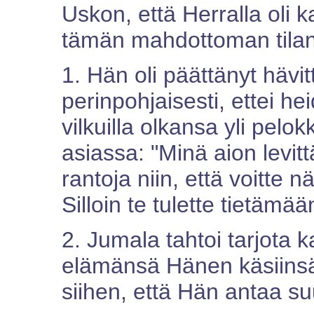
Uskon, että Herralla oli
tämän mahdottoman tilan
1. Hän oli päättänyt hävitt
perinpohjaisesti, ettei he
vilkuilla olkansa yli pelo
asiassa: "Minä aion levitt
rantoja niin, että voitte 
Silloin te tulette tietämää
2. Jumala tahtoi tarjota 
elämänsä Hänen käsiinsä -
siihen, että Hän antaa s