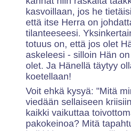
kannat niin raskaita taakko
kasvoillaan, jos he tietäis
että itse Herra on johdat
tilanteeseesi. Yksinker
totuus on, että jos olet 
askeleesi - silloin Hän on
olet. Ja Hänellä täytyy ol
koetellaan!
Voit ehkä kysyä: "Mitä m
viedään sellaiseen kriisii
kaikki vaikuttaa toivottom
pakokeinoa? Mitä tapahtu