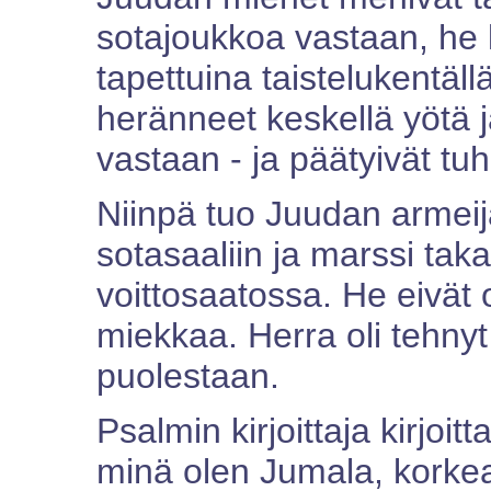
sotajoukkoa vastaan, he 
tapettuina taistelukentäll
heränneet keskellä yötä ja
vastaan - ja päätyivät t
Niinpä tuo Juudan armeija
sotasaaliin ja marssi taka
voittosaatossa. He eivät 
miekkaa. Herra oli tehnyt
puolestaan.
Psalmin kirjoittaja kirjoit
minä olen Jumala, korkea