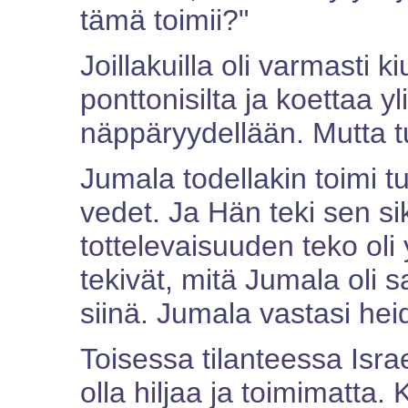
tämä toimii?"
Joillakuilla oli varmasti 
ponttonisilta ja koettaa yl
näppäryydellään. Mutta tuo
Jumala todellakin toimi t
vedet. Ja Hän teki sen sik
tottelevaisuuden teko ol
tekivät, mitä Jumala oli s
siinä. Jumala vastasi he
Toisessa tilanteessa Isra
olla hiljaa ja toimimatta.