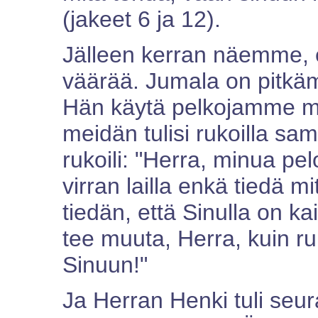
(jakeet 6 ja 12).
Jälleen kerran näemme, 
väärää. Jumala on pitkäm
Hän käytä pelkojamme me
meidän tulisi rukoilla sa
rukoili: "Herra, minua pel
virran lailla enkä tiedä 
tiedän, että Sinulla on ka
tee muuta, Herra, kuin ruk
Sinuun!"
Ja Herran Henki tuli seur