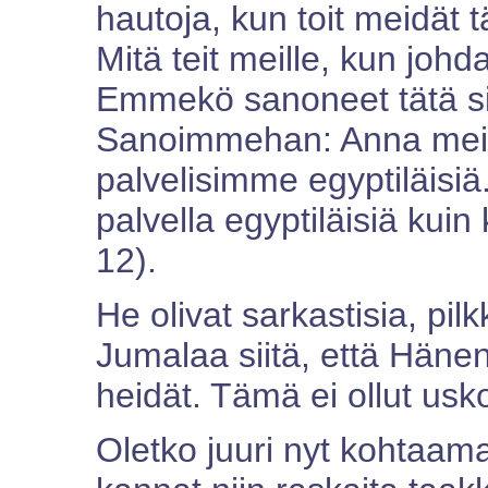
hautoja, kun toit meidä
Mitä teit meille, kun johd
Emmekö sanoneet tätä si
Sanoimmehan: Anna meidä
palvelisimme egyptiläisiä. 
palvella egyptiläisiä kui
12).
He olivat sarkastisia, pil
Jumalaa siitä, että Häne
heidät. Tämä ei ollut usk
Oletko juuri nyt kohtaam