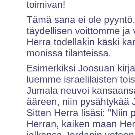
toimivan!
Tämä sana ei ole pyyntö
täydellisen voittomme j
Herra todellakin käski k
monissa tilanteissa.
Esimerkiksi Joosuan kir
luemme israelilaisten tois
Jumala neuvoi kansaansa
ääreen, niin pysähtykää 
Sitten Herra lisäsi: "Niin 
Herran, kaiken maan Herra