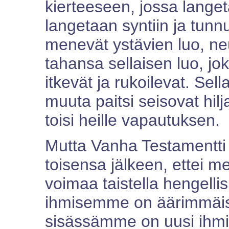
kierteeseen, jossa langet
langetaan syntiin ja tunn
menevät ystävien luo, ne
tahansa sellaisen luo, jo
itkevät ja rukoilevat. Sel
muuta paitsi seisovat hilj
toisi heille vapautuksen.
Mutta Vanha Testamentti 
toisensa jälkeen, ettei m
voimaa taistella hengellis
ihmisemme on äärimmäise
sisässämme on uusi ihmin