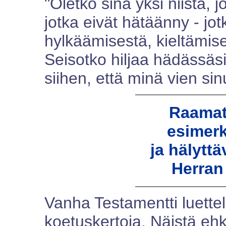
"Oletko sinä yksi niistä, j
jotka eivät hätäänny - jo
hylkäämisestä, kieltämis
Seisotko hiljaa hädässäsi
siihen, että minä vien sin
Raamat
esimerk
ja hälyttä
Herran
Vanha Testamentti luett
koetuskertoja. Näistä eh