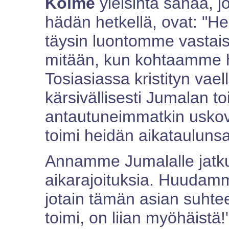
Kolme
yleisintä sanaa, jo
hädän hetkellä, ovat: "Her
täysin luontomme vastaist
mitään, kun kohtaamme 
Tosiasiassa kristityn vae
kärsivällisesti Jumalan t
antautuneimmatkin uskova
toimi heidän aikataulun
Annamme Jumalalle jatkuv
aikarajoituksia. Huudamme
jotain tämän asian suhtee
toimi, on liian myöhäistä