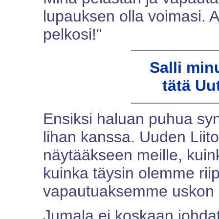
lupauksen olla voimasi. 
pelkosi!"
Salli min
tätä Uu
Ensiksi haluan puhua synn
lihan kanssa. Uuden Liiton
näytääkseen meille, kuin
kuinka täysin olemme rii
vapautuaksemme uskon k
Jumala ei koskaan johda