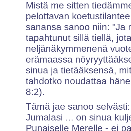
Mistä me sitten tiedämm
pelottavan koetustilant
sanansa sanoo niin: "Ja m
tapahtunut sillä tiellä, j
neljänäkymmenenä vuoten
erämaassa nöyryyttääkse
sinua ja tietääksensä, m
tahdotko noudattaa häne
8:2).
Tämä jae sanoo selvästi: "
Jumalasi ... on sinua kulj
Punaiselle Merelle - ei p