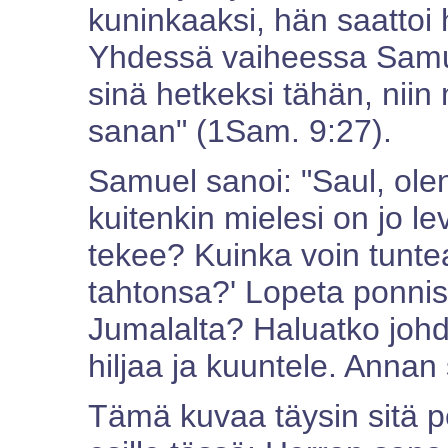
kuninkaaksi, hän saattoi 
Yhdessä vaiheessa Samue
sinä hetkeksi tähän, niin
sanan" (1Sam. 9:27).
Samuel sanoi: "Saul, olen 
kuitenkin mielesi on jo le
tekee? Kuinka voin tunt
tahtonsa?' Lopeta ponnist
Jumalalta? Haluatko johd
hiljaa ja kuuntele. Annan
Tämä kuvaa täysin sitä p