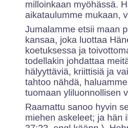
milloinkaan myöhässä. Hä
aikataulumme mukaan, 
Jumalamme etsii maan pää
kansaa, joka luottaa Häne
koetuksessa ja toivottom
todellakin johdattaa meitä 
hälyyttäviä, kriittisiä ja 
tahtoo nähdä, haluammek
tuomaan yliluonnollisen 
Raamattu sanoo hyvin sel
miehen askeleet; ja hän i