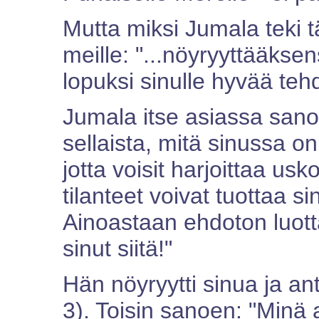
Mutta miksi Jumala teki
meille: "...nöyryyttääkse
lopuksi sinulle hyvää teh
Jumala itse asiassa sanoi:
sellaista, mitä sinussa on.
jotta voisit harjoittaa us
tilanteet voivat tuottaa s
Ainoastaan ehdoton luot
sinut siitä!"
Hän nöyryytti sinua ja an
3). Toisin sanoen: "Minä a