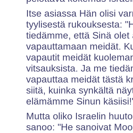
Itse asiassa Hän olisi v
tyylisestä rukouksesta: "H
tiedämme, että Sinä olet 
vapauttamaan meidät. Ku
vapautit meidät kuoleman 
vitsauksista. Ja me tied
vapauttaa meidät tästä kri
siitä, kuinka synkältä nä
elämämme Sinun käsiisi!
Mutta oliko Israelin huut
sanoo: "He sanoivat Moos