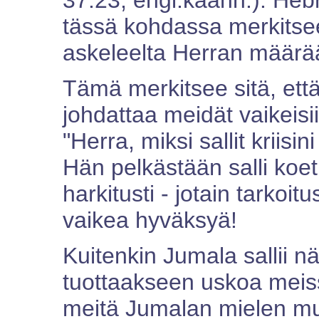
37:23, engl.käänn.). Heb
tässä kohdassa merkitsee 
askeleelta Herran määr
Tämä merkitsee sitä, että
johdattaa meidät vaikeisi
"Herra, miksi sallit kriisi
Hän pelkästään salli koe
harkitusti - jotain tarkoi
vaikea hyväksyä!
Kuitenkin Jumala sallii
tuottaakseen uskoa meiss
meitä Jumalan mielen muk