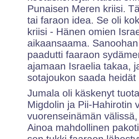
Punaisen Meren kriisi. T
tai faraon idea. Se oli 
kriisi - Hänen omien Isra
aikaansaama. Sanoohan R
paadutti faaraon sydämen
ajamaan Israelia takaa, ja
sotajoukon saada heidät 
Jumala oli käskenyt tuota
Migdolin ja Pii-Hahirotin v
vuorenseinämän välissä, j
Ainoa mahdollinen pakoti