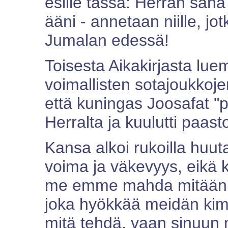
esille tässä: Herran san
ääni - annetaan niille, jo
Jumalan edessä!
Toisesta Aikakirjasta lu
voimallisten sotajoukkoj
että kuningas Joosafat "p
Herralta ja kuulutti paas
Kansa alkoi rukoilla huu
voima ja väkevyys, eikä 
me emme mahda mitään t
joka hyökkää meidän ki
mitä tehdä, vaan sinuun