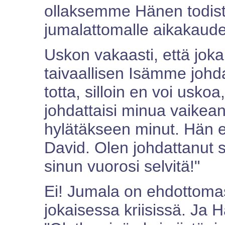
ollaksemme Hänen todist
jumalattomalle aikakaude
Uskon vakaasti, että jo
taivaallisen Isämme johd
totta, silloin en voi usk
johdattaisi minua vaikean
hylätäkseen minut. Hän e
David. Olen johdattanut 
sinun vuorosi selvitä!"
Ei! Jumala on ehdottomast
jokaisessa kriisissä. Ja