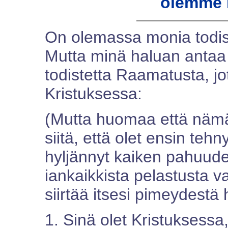
olemme 
On olemassa monia todist
Mutta minä haluan antaa 
todistetta Raamatusta, jo
Kristuksessa:
(Mutta huomaa että nämä 
siitä, että olet ensin teh
hyljännyt kaiken pahuude
iankaikkista pelastusta v
siirtää itsesi pimeydestä
1. Sinä olet Kristuksessa,