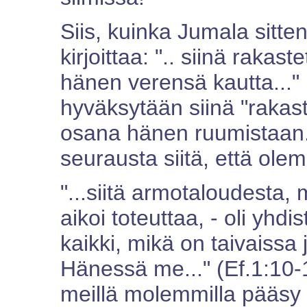
Siis, kuinka Jumala sitt
kirjoittaa: ".. siinä rakas
hänen verensä kautta..." 
hyväksytään siinä "rakast
osana hänen ruumistaan
seurausta siitä, että ol
"...siitä armotaloudesta,
aikoi toteuttaa, - oli yhd
kaikki, mikä on taivaissa
Hänessä me..." (Ef.1:10-1
meillä molemmilla pääsy