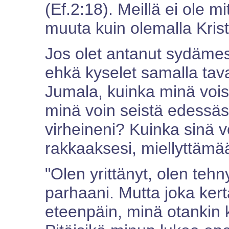
(Ef.2:18). Meillä ei ole 
muuta kuin olemalla Kris
Jos olet antanut sydämes
ehkä kyselet samalla taval
Jumala, kuinka minä vois
minä voin seistä edessäs
virheineni? Kuinka sinä 
rakkaaksesi, miellyttämä
"Olen yrittänyt, olen tehn
parhaani. Mutta joka ker
eteenpäin, minä otankin 