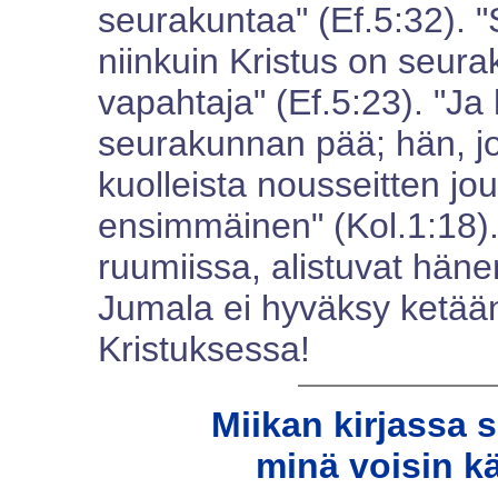
seurakuntaa" (Ef.5:32). "
niinkuin Kristus on seur
vapahtaja" (Ef.5:23). "Ja
seurakunnan pää; hän, jo
kuolleista nousseitten jo
ensimmäinen" (Kol.1:18). 
ruumiissa, alistuvat häne
Jumala ei hyväksy ketään
Kristuksessa!
Miikan kirjassa 
minä voisin k