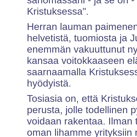
sanomassani - ja se on - 
Kristuksessa".
Herran lauman paimenen
helvetistä, tuomiosta ja 
enemmän vakuuttunut nyt
kansaa voitokkaaseen e
saarnaamalla Kristuksess
hyödyistä.
Tosiasia on, että Kristu
perusta, jolle todellinen
voidaan rakentaa. Ilman
oman lihamme yrityksiin 