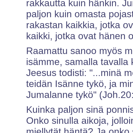
rakkautta kuin hänkin. Ju
paljon kuin omasta poja
rakastan kaikkia, jotka ov
kaikki, jotka ovat hänen 
Raamattu sanoo myös mei
isämme, samalla tavalla 
Jeesus todisti: "...minä 
teidän Isänne tykö, ja mi
Jumalanne tykö" (Joh.20:
Kuinka paljon sinä ponni
Onko sinulla aikoja, jolloi
miellytät häntä? Ja onko si