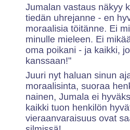
Jumalan vastaus näkyy 
tiedän uhrejanne - en hy
moraalisia töitänne. Ei mit
minulle mieleen. Ei mikää
oma poikani - ja kaikki, 
kanssaan!"
Juuri nyt haluan sinun aj
moraalisinta, suoraa henki
nainen, Jumala ei hyväks
kaikki tuon henkilön hyvä
vieraanvaraisuus ovat s
silmissä!