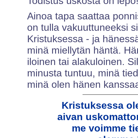
Todistus uskosta on lepo
Ainoa tapa saattaa ponnis
on tulla vakuuttuneeksi si
Kristuksessa - ja häness
minä miellytän häntä. Hän
iloinen tai alakuloinen. Si
minusta tuntuu, minä tie
minä olen hänen kanssaan
Kristuksessa o
aivan uskomatto
me voimme tie