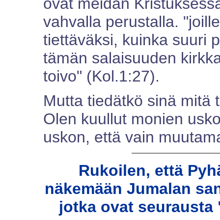
ovat meidän Kristukses
vahvalla perustalla. "joil
tiettäväksi, kuinka suur
tämän salaisuuden kirkka
toivo" (Kol.1:27).
Mutta tiedätkö sinä mitä t
Olen kuullut monien usko
uskon, että vain muutam
Rukoilen, että Py
näkemään Jumalan san
jotka ovat seurausta