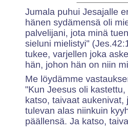
Jumala puhui Jesajalle er
hänen sydämensä oli miel
palvelijani, jota minä tue
sieluni mielistyi" (Jes.4
tukee, varjellen joka ask
hän, johon hän on niin mi
Me löydämme vastauksen
"Kun Jeesus oli kastettu,
katso, taivaat aukenivat
tulevan alas niinkuin ky
päällensä. Ja katso, taiva