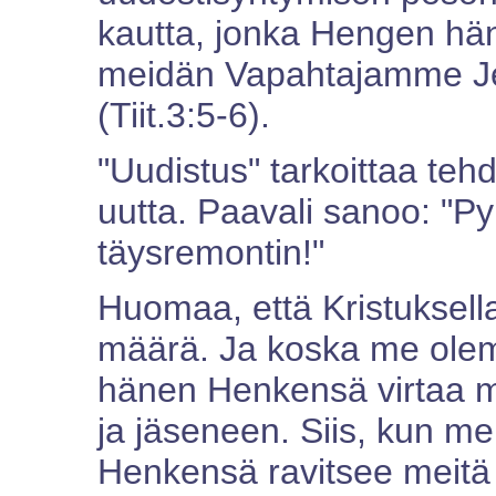
kautta, jonka Hengen hän
meidän Vapahtajamme Je
(Tiit.3:5-6).
"Uudistus" tarkoittaa tehd
uutta. Paavali sanoo: "Py
täysremontin!"
Huomaa, että Kristuksel
määrä. Ja koska me ole
hänen Henkensä virtaa me
ja jäseneen. Siis, kun 
Henkensä ravitsee meitä 