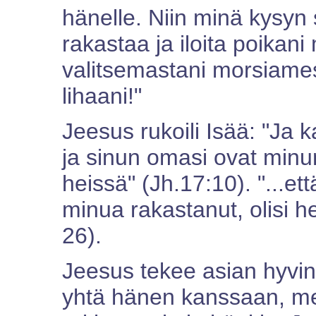
hänelle. Niin minä kysyn 
rakastaa ja iloita poikan
valitsemastani morsiame
lihaani!"
Jeesus rukoili Isää: "Ja 
ja sinun omasi ovat minun
heissä" (Jh.17:10). "...ett
minua rakastanut, olisi he
26).
Jeesus tekee asian hyvi
yhtä hänen kanssaan, m