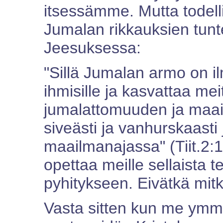
itsessämme. Mutta todel
Jumalan rikkauksien tunt
Jeesuksessa:
"Sillä Jumalan armo on il
ihmisille ja kasvattaa mei
jumalattomuuden ja maail
siveästi ja vanhurskaasti
maailmanajassa" (Tiit.2:
opettaa meille sellaista t
pyhitykseen. Eivätkä mitk
Vasta sitten kun me ymm