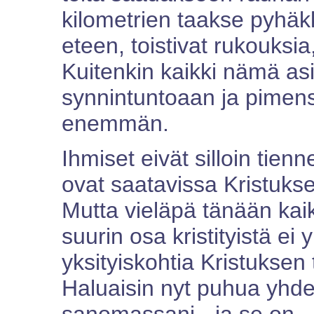
kilometrien taakse pyhäkk
eteen, toistivat rukouksia
Kuitenkin kaikki nämä asi
synnintuntoaan ja pimens
enemmän.
Ihmiset eivät silloin tienn
ovat saatavissa Kristukse
Mutta vieläpä tänään kai
suurin osa kristityistä e
yksityiskohtia Kristuks
Haluaisin nyt puhua yhde