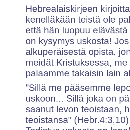
Hebrealaiskirjeen kirjoittaj
kenelläkään teistä ole p
että hän luopuu elävästä
on kysymys uskosta! J
alkuperäisestä opista, 
meidät Kristuksessa, m
palaamme takaisin lain alle
"Sillä me pääsemme lepo
uskoon... Sillä joka on 
saanut levon teoistaan, 
teoistansa" (Hebr.4:3,10