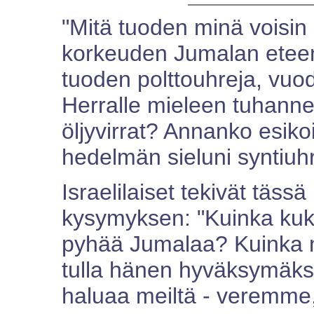
"Mitä tuoden minä voisi
korkeuden Jumalan etee
tuoden polttouhreja, vuo
Herralle mieleen tuhann
öljyvirrat? Annanko esikoi
hedelmän sieluni syntiuhr
Israelilaiset tekivät tä
kysymyksen: "Kuinka kuk
pyhää Jumalaa? Kuinka m
tulla hänen hyväksymäks
haluaa meiltä - veremm