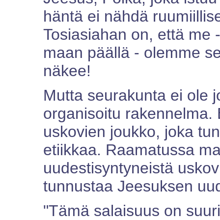
häntä ei nähdä ruumiilli
Tosiasiahan on, että me -
maan päällä - olemme se
näkee!
Mutta seurakunta ei ole j
organisoitu rakennelma. 
uskovien joukko, joka tu
etiikkaa. Raamatussa mai
uudestisyntyneistä uskov
tunnustaa Jeesuksen uud
"Tämä salaisuus on suuri;