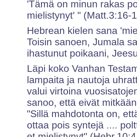
'Tämä on minun rakas po
mielistynyt' " (Matt.3:16-1
Hebrean kielen sana 'mieli
Toisin sanoen, Jumala sa
ihastunut poikaani, Jees
Läpi koko Vanhan Testa
lampaita ja nautoja uhratt
valui virtoina vuosisatoj
sanoo, että eivät mitkään
"Sillä mahdotonta on, että
ottaa pois syntejä .... pol
et mielistynyt" (Hebr.10:4