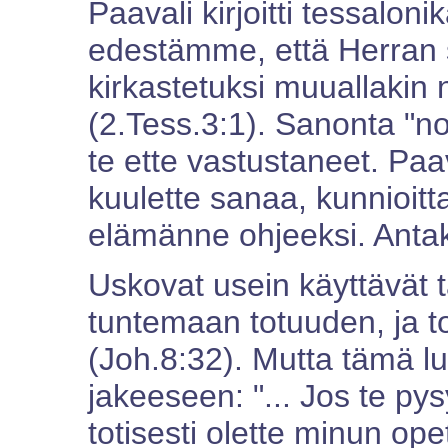
Paavali kirjoitti tessaloni
edestämme, että Herran sa
kirkastetuksi muuallakin
(2.Tess.3:1). Sanonta "nop
te ette vastustaneet. Paav
kuulette sanaa, kunnioitt
elämänne ohjeeksi. Antak
Uskovat usein käyttävät tät
tuntemaan totuuden, ja to
(Joh.8:32). Mutta tämä lu
jakeeseen: "... Jos te py
totisesti olette minun ope