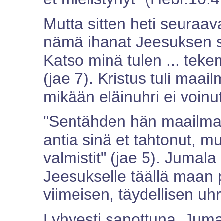
Mutta sitten heti seura
nämä ihanat Jeesuksen sa
Katso minä tulen ... tek
(jae 7). Kristus tuli maa
mikään eläinuhri ei voinu
"Sentähden hän maailmaa
antia sinä et tahtonut, m
valmistit" (jae 5). Jumala
Jeesukselle täällä maan pä
viimeisen, täydellisen uhr
Lyhyesti sanottuna, Juma