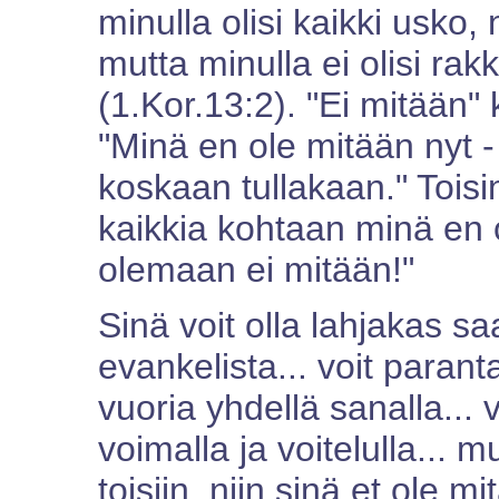
minulla olisi kaikki usko, n
mutta minulla ei olisi rak
(1.Kor.13:2). "Ei mitään" 
"Minä en ole mitään nyt -
koskaan tullakaan." Toisi
kaikkia kohtaan minä en o
olemaan ei mitään!"
Sinä voit olla lahjakas s
evankelista... voit parantaa
vuoria yhdellä sanalla...
voimalla ja voitelulla... m
toisiin, niin sinä et ole mi