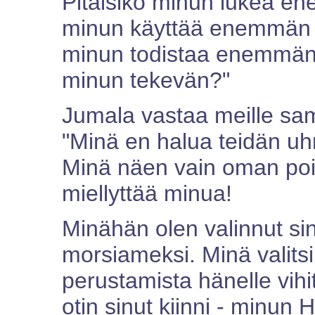
Pitäisikö minun lukea e
minun käyttää enemmän a
minun todistaa enemmän?
minun tekevän?"
Jumala vastaa meille samal
"Minä en halua teidän uh
Minä näen vain oman poik
miellyttää minua!
Minähän olen valinnut sin
morsiameksi. Minä valits
perustamista hänelle vihi
otin sinut kiinni - minun 