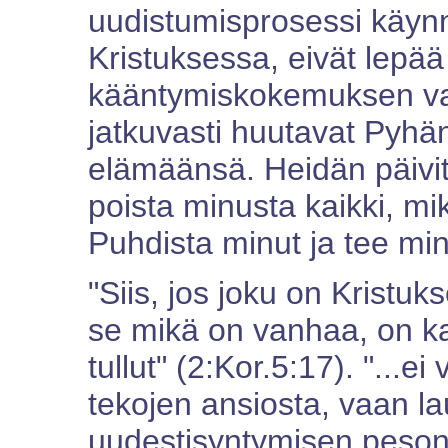
uudistumisprosessi käynn
Kristuksessa, eivät lepä
kääntymiskokemuksen va
jatkuvasti huutavat Pyhä
elämäänsä. Heidän päivi
poista minusta kaikki, mik
Puhdista minut ja tee min
"Siis, jos joku on Kristu
se mikä on vanhaa, on ka
tullut" (2:Kor.5:17). ".
tekojen ansiosta, vaan 
uudestisyntymisen peso