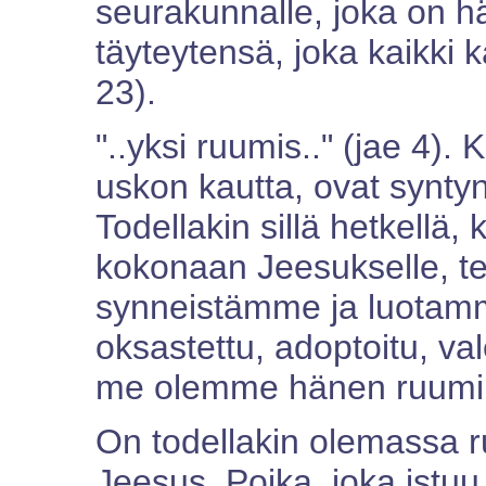
seurakunnalle, joka on 
täyteytensä, joka kaikki k
23).
"..yksi ruumis.." (jae 4). 
uskon kautta, ovat synty
Todellakin sillä hetkel
kokonaan Jeesukselle, 
synneistämme ja luotam
oksastettu, adoptoitu, va
me olemme hänen ruumiin
On todellakin olemassa r
Jeesus, Poika, joka istuu 