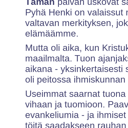
Tämän
päivän uskovat s
Pyhä Henki on valaissut 
valtavan merkityksen, jo
elämäämme.
Mutta oli aika, kun Kristu
maailmalta. Tuon ajanj
aikana - yksinkertaisesti s
oli peitossa ihmiskunnan s
Useimmat saarnat tuona 
vihaan ja tuomioon. Paavi
evankeliumia - ja ihmiset 
töitä saadakseen rauhan 