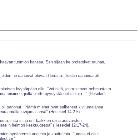
+
 uhkaavan tuomion kanssa. Sen sijaan he profetoivat rauhan,
, joiden he sanoivat olevan Herralta. Heidän sanansa oli
 jokaisen kyynärpään alle, "Voi niitä, jotka sitovat pehmusteita
teisiinne, joilla olette pyydystäneet sieluja..." (Hesekiel
a oli sanonut, "Nämä miehet ovat sulkeneet kivijumalansa
uraamalla kivijumaliansa" (Hesekiel 14:2-5).
esta, mitä siinä on, kaikkien siinä asuvaisten
 Israelin heimon keskuudessa" (Hesekiel 12:17-24).
en sydäntensä unelmia ja kuvitelmia. Jumala ei ollut
lestani."