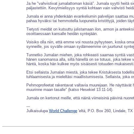
Ja he "vahvistivat jumalattoman käsiä". Jumala syytti heitä 
paljastettiin. Kevytmielisyys syntiä kohtaan vain vahvisti he
Jumala ei anna yhdenkään evankeliumin palvelijan saattaa murhe
pahaa hyväksi tai hemmotella luopuneita kristittyjä, joiden täy
Tietysti meidät on kutsuttu julistamaan ilon, armon ja ante
osoittaessaan kansalle heidän syntejään.
Voisiko olla niin, että emme voi nousta pyhyyteen, koska
synneille, jos syvälle omaan sydämeemme on juurtunut synte
Tunnetko Jumalan miehen, joka rohkeasti saarnaa syntiä vasta
hänen sanomansa alla, sillä hänellä on se totuus, joka tekee
häntä, koska hän kulkee myös sisäisesti totuuden mukaisesti
Etsi sellaista Jumalan miestä, joka tekee Kristuksesta todellis
tuhlaamisesta ja mieleltäsi maallistumisesta. Sellaista, joka o
Pehmoprofeetat rakentavat valtavia muurejaan. He näyttävät h
muurinne maan tasalle" (katso Hesekiel 13:11-14).
Jumala on kertonut meille, että näinä viimeisinä päivinä nuo
---
Julkaisulupa
World Challenge
'eltä, P.O. Box 260, Lindale, T