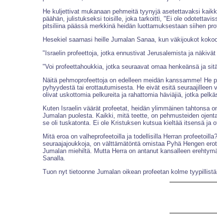
He kuljettivat mukanaan pehmeitä tyynyjä asetettavaksi kaikkie
päähän, julistukseksi toisille, joka tarkoitti, "Ei ole odotet
pitsiliina päässä merkkinä heidän luottamuksestaan siihen pr
Hesekiel saarnasi heille Jumalan Sanaa, kun väkijoukot kokoo
"Israelin profeettoja, jotka ennustivat Jerusalemista ja näkivät
"Voi profeettahoukkia, jotka seuraavat omaa henkeänsä ja sitä,
Näitä pehmoprofeettoja on edelleen meidän kanssamme! He puh
pyhyydestä tai erottautumisesta. He eivät esitä seuraajilleen
olivat uskottomia pelkureita ja rahattomia häviäjiä, jotka pelk
Kuten Israelin väärät profeetat, heidän ylimmäinen tahtonsa o
Jumalan puolesta. Kaikki, mitä teette, on pehmusteiden ojent
se oli tuskatonta. Ei ole Kristuksen kutsua kieltää itsensä ja ot
Mitä eroa on valheprofeetoilla ja todellisilla Herran profeetoil
seuraajajoukkoja, on välttämätöntä omistaa Pyhä Hengen erotta
Jumalan miehiltä. Mutta Herra on antanut kansalleen erehtymä
Sanalla.
Tuon nyt tietoonne Jumalan oikean profeetan kolme tyypillistä