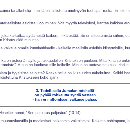
a tai alkoholia - meillä on laillistettu mielihyvän tuottaja - ruoka. En ole mi
riaalisista asioista luopuminen. Voit myydä televisiosi, karttaa kaikkea eroo
, joka karkottaa sydämestä kaiken, mikä estää. Se on sitoutumista siihen, ett
 Kristus elää minussa."
kaikelle omalle kunnianhimolle - kaikelle maallisiin asioihin kiintymisille, ku
mikä on esteenä näylle ja rakkaudelleni Kristuksen puoleen. Mitä ikinä se on
mista? Minun on kuoltava sille kaikelle. Minun on tuotava se kaikki ristille ja
lisista ja fyysisistä asioista? Koska heillä on ikuisuuden näkökulma. Kaikki h
hdistettuna Kristukseen koko ajan?
3. Todellisella Jumalan miehellä
on pyhää rohkeutta syntiä vastaan
- hän ei milloinkaan valkaise pahaa.
Hesekiel sanoi, "Sen perustus paljastuu" (13:14).
muurauslaastilla ja maalasivat halkeamia valkoiseksi. Kaikista pahimpana, h