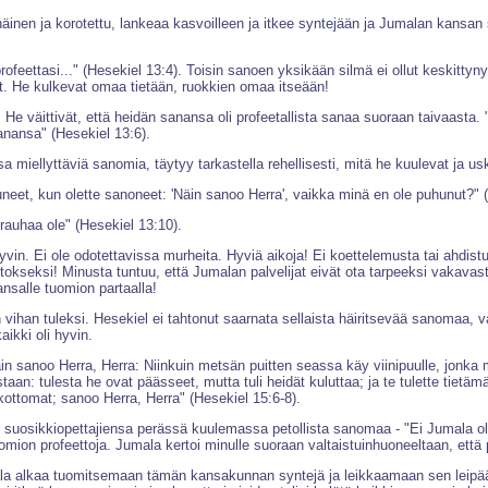
äinen ja korotettu, lankeaa kasvoilleen ja itkee syntejään ja Jumalan kansan 
 profeettasi..." (Hesekiel 13:4). Toisin sanoen yksikään silmä ei ollut keskitt
sat. He kulkevat omaa tietään, ruokkien omaa itseään!
 He väittivät, että heidän sanansa oli profeetallista sanaa suoraan taivaasta. 
sanansa" (Hesekiel 13:6).
iellyttäviä sanomia, täytyy tarkastella rehellisesti, mitä he kuulevat ja us
uneet, kun olette sanoneet: 'Näin sanoo Herra', vaikka minä en ole puhunut?" 
rauhaa ole" (Hesekiel 13:10).
in. Ei ole odotettavissa murheita. Hyviä aikoja! Ei koettelemusta tai ahdistus
petokseksi! Minusta tuntuu, että Jumalan palvelijat eivät ota tarpeeksi vaka
nsalle tuomion partaalla!
n vihan tuleksi. Hesekiel ei tahtonut saarnata sellaista häiritsevää sanomaa, v
ikki oli hyvin.
in sanoo Herra, Herra: Niinkuin metsän puitten seassa käy viinipuulle, jonka 
an: tulesta he ovat päässeet, mutta tuli heidät kuluttaa; ja te tulette tietä
ottomat; sanoo Herra, Herra" (Hesekiel 15:6-8).
suosikkiopettajiensa perässä kuulemassa petollista sanomaa - "Ei Jumala ole 
mion profeettoja. Jumala kertoi minulle suoraan valtaistuinhuoneeltaan, että 
a alkaa tuomitsemaan tämän kansakunnan syntejä ja leikkaamaan sen leipää j