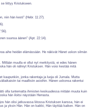
se liittyy Kristukseen.
.
 niin hän kesti" (Hebr. 11:27).
6).
:56).
nen suunsa äänen" (Apt. 22:14).
a ainoa aihe heidän elämässään. He näkivät Hänet uskon silmän
Millään muulla ei ollut nyt merkitystä, ei edes hänen
koska hän oli nähnyt Kristuksen. Hän voisi kestää mitä
et kaupunkiin, jonka rakentaja ja luoja oli Jumala. Mutta
liaikaisiin tai maallisiin asioihin. Hänen uskonsa rakentui
 päätti olla tuntematta ihmisten keskuudessa mitään muuta kuin
koska hän iloitsi näystään Herrasta.
os hän olisi jatkuvassa liitossa Kristuksen kanssa, hän ei
tus ja yksin Hän. Hän on kaikki; Hän täyttää kaiken. Hän on