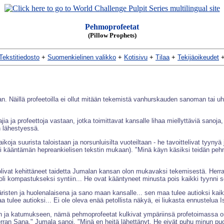
Pehmoprofeetat
(Pillow Prophets)
Tekstitiedosto
+
Suomenkielinen valikko
+
Kotisivu
+
Tilaa
+
Tekijäoikeudet
taan. Näillä profeetoilla ei ollut mitään tekemistä vanhurskauden sanoman tai
jia ja profeettoja vastaan, jotka toimittavat kansalle lihaa miellyttäviä sanoja
 lähestyessä.
ikoja suurista taloistaan ja norsunluisilta vuoteiltaan - he tavoittelivat tyynyä
ksi kääntämän hepreankielisen tekstin mukaan). "Minä käyn käsiksi teidän pehmus
 olivat kehittäneet taidetta Jumalan kansan olon mukavaksi tekemisestä. Herr
i kompastukseksi syntiin... He ovat kääntyneet minusta pois kaikki tyynni se
väristen ja huolenalaisena ja sano maan kansalle... sen maa tulee autioksi kaik
aa tulee autioksi... Ei ole oleva enää petollista näkyä, ei liukasta ennustelua
 ja katumukseen, nämä pehmoprofeetat kulkivat ympäriinsä profetoimassa omi
erran Sana." Jumala sanoi, "Minä en heitä lähettänyt. He eivät puhu minun puo