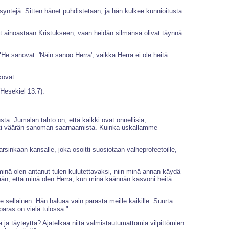
syntejä. Sitten hänet puhdistetaan, ja hän kulkee kunnioitusta
ynyt ainoastaan Kristukseen, vaan heidän silmänsä olivat täynnä
"He sanovat: 'Näin sanoo Herra', vaikka Herra ei ole heitä
kovat.
(Hesekiel 13:7).
ta. Jumalan tahto on, että kaikki ovat onnellisia,
vasti väärän sanoman saarnaamista. Kuinka uskallamme
arsinkaan kansalle, joka osoitti suosiotaan valheprofeetoille,
minä olen antanut tulen kulutettavaksi, niin minä annan käydä
mään, että minä olen Herra, kun minä käännän kasvoni heitä
sellainen. Hän haluaa vain parasta meille kaikille. Suurta
paras on vielä tulossa."
a täyteyttä? Ajatelkaa niitä valmistautumattomia vilpittömien