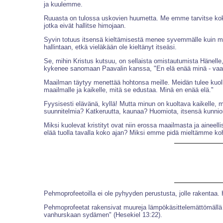
ja kuulemme.
Ruuasta on tulossa uskovien huumetta. Me emme tarvitse kokaiini
jotka eivät hallitse himojaan.
Syvin totuus itsensä kieltämisestä menee syvemmälle kuin mate
hallintaan, etkä vieläkään ole kieltänyt itseäsi.
Se, mihin Kristus kutsuu, on sellaista omistautumista Hänelle
kykenee sanomaan Paavalin kanssa, "En elä enää minä - vaan
Maailman täytyy menettää hohtonsa meille. Meidän tulee kuolla 
maailmalle ja kaikelle, mitä se edustaa. Minä en enää elä."
Fyysisesti elävänä, kyllä! Mutta minun on kuoltava kaikelle, 
suunnitelmia? Katkeruutta, kaunaa? Huomiota, itsensä kunnioitta
Miksi kuolevat kristityt ovat niin erossa maailmasta ja aineel
elää tuolla tavalla koko ajan? Miksi emme pidä mieltämme ko
Pehmoprofeetoilla ei ole pyhyyden perustusta, jolle rakentaa. 
Pehmoprofeetat rakensivat muureja lämpökäsittelemättömällä 
vanhurskaan sydämen" (Hesekiel 13:22).