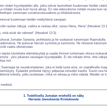
n niiden kyynärpäiden alle, jotka tulivat laumoittain kuulemaan heidän vääriä 
tavissa mitään muuta kuin hyviä aikoja. En näe edessämme mitään muuta kuin ra
ofeettojen sanomaan suvaitsevaisuudesta ja lohdutuksesta.
ntuivat kuulemaan heidän miellyttäviä sanojaan.
 sille rauhan näkyjä, vaikka ei rauhaa ollut; sanoo Herra, Herra" (Hesekiel 13:1
 mitä eivät ole nähneet" (Hesekiel 13:3).
uvat Jumalan Sanasta, profetiasta ja he suolaavat sanomiaan Raamatulla. Mut
 vaatimuksia. He puhuvat harvoin synnistä ja tuomiosta. He inhoavat kärsimyks
äsivät vaatia oikeuksiaan.
n tarjota loisteliaita elämäntyylejä ja saada ihmiset tuntemaan olonsa mukav
amista - yksi jokaisen seuraajan kyynärpäälle. Ei ole mikään ihme, että väki
taa risti.
la? Saarnaaja tai seurakuntalainen, joka ei tiedä tuota eroa, on vaarallisella m
miskyky. Epäaidot profeetat täytyy paljastaa totuuden kautta. Suurin osa hei
ttömiä kokeita, joilla osoitetaan, mikä on oikeaa ja mikä väärää. Meidän on
 merkkiä.
1. Todellisella Jumalan miehellä on näky
Herrasta Jeesuksesta Kristuksesta