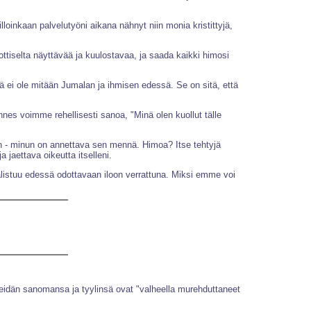
lloinkaan palvelutyöni aikana nähnyt niin monia kristittyjä,
ttiselta näyttävää ja kuulostavaa, ja saada kaikki himosi
ä ei ole mitään Jumalan ja ihmisen edessä. Se on sitä, että
nnes voimme rehellisesti sanoa, "Minä olen kuollut tälle
kin - minun on annettava sen mennä. Himoa? Itse tehtyjä
 jaettava oikeutta itselleni.
aalistuu edessä odottavaan iloon verrattuna. Miksi emme voi
eidän sanomansa ja tyylinsä ovat "valheella murehduttaneet