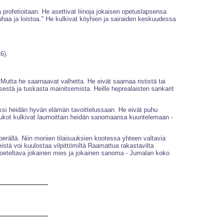
profetioitaan. He asettivat liinoja jokaisen opetuslapsensa
uhaa ja loistoa." He kulkivat köyhien ja sairaiden keskuudessa
6).
ta he saarnaavat valhetta. He eivät saarnaa rististä tai
estä ja tuskasta mainitsemista. Heille heprealaisten sankarit
aksi heidän hyvän elämän tavoittelussaan. He eivät puhu
joukot kulkivat laumoittain heidän sanomaansa kuuntelemaan -
aaperällä. Niin monien tilaisuuksien kootessa yhteen valtavia
stä voi kuulostaa vilpittömiltä Raamattua rakastavilta
 koeteltava jokainen mies ja jokainen sanoma - Jumalan koko