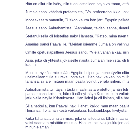
Hän on ollut niin lyöty, niin tuon loisteliaan näyn voittama, 
Jumala sanoi vääristä profeetoista, "Voi profeettahoukkia, jot
Mooseksesta sanottiin, "Uskon kautta hän jätti Egyptin pelkää
Jeesus sanoi Aabrahamista, "Aabraham, teidän isänne, riemuitsi 
Stefanuksella oli loistelias näky Hänestä. "Katso, minä näen t
Ananias sanoi Paavalille, "Meidän isiemme Jumala on valinn
Omille opetuslapsilleen Jeesus sanoi, "Vielä vähän aikaa, nii
Asia, joka oli yhteistä jokaiselle näistä Jumalan miehistä, ol
kautta.
Mooses hylkäsi mielellään Egyptin helpon ja menestyvän elämä
unelmallaan tulla suureksi johtajaksi. Hän näki kaiken inhimill
tahansa, sillä ei mitään maan päällä voinut verrata siihen, mit
Aabrahamista tuli täysin tästä maailmasta erotettu, ja hän tul
parhaimpana kaikista, hän oli nähnyt näyn Kristuksesta valtais
jatkuvalle näylle Kristuksesta. Hän iloitsi ja oli iloinen, sillä 
Sillä hetkellä, kun Paavali näki Hänet, kaikki muu maan päällä
Herransa. Ilolla hän kesti vaikeuksia, haaksirikkoja, kivitystä
Kuka tahansa Jumalan mies, joka on sitoutunut tähän maahan ta
voisi saarnata mistään muusta. Hän seisoisi väkijoukkojen ede
minun elämäni."