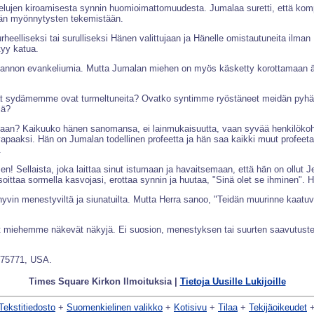
sielujen kiroamisesta synnin huomioimattomuudesta. Jumalaa suretti, että ko
idän myönnytysten tekemistään.
elliseksi tai surulliseksi Hänen valittujaan ja Hänelle omistautuneita ilman 
tyy katua.
eksiannon evankeliumia. Mutta Jumalan miehen on myös käsketty korottamaan
 omat sydämemme ovat turmeltuneita? Ovatko syntimme ryöstäneet meidän 
jä?
an? Kaikuuko hänen sanomansa, ei lainmukaisuutta, vaan syvää henkilökohtai
 vapaaksi. Hän on Jumalan todellinen profeetta ja hän saa kaikki muut profe
.
en! Sellaista, joka laittaa sinut istumaan ja havaitsemaan, että hän on ollut 
soittaa sormella kasvojasi, erottaa synnin ja huutaa, "Sinä olet se ihminen". Hä
yvin menestyviltä ja siunatuilta. Mutta Herra sanoo, "Teidän muurinne kaatu
ret miehemme näkevät näkyjä. Ei suosion, menestyksen tai suurten saavutuste
X 75771, USA.
Times Square Kirkon Ilmoituksia |
Tietoja Uusille Lukijoille
Tekstitiedosto
+
Suomenkielinen valikko
+
Kotisivu
+
Tilaa
+
Tekijäoikeudet