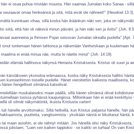
että hän ei osaa puhua mistään muusta. Hän saarnaa Jumalan koko Sanaa - sillä 
ka seuraavat omaa henkeänsä ja sitä, mitä eivät ole nähneet!" (Hesekiel 13:3)
mättä kuninkaan vihaa; sillä koska hän ikäänkuin näki sen, joka on näkymätön,
siitä, että hän oli näkevä minun päiväni; ja hän näki sen ja iloitsi" (Joh. 8:5
aivaat auenneina ja Ihmisen Pojan seisovan Jumalan oikealla puolella" (Apt. 7
ut sinut tuntemaan hänen tahtonsa ja näkemään Vanhurskaan ja kuulemaan hä
n maailma ei enää minua näe, mutta te näette minut" (Joh. 14:19).
i heidän elämää hallitseva näkynsä Herrasta Kristuksesta. Kristus oli suuri j
n kärsiäkseen yksinoloa erämaassa, koska näky Kristuksesta hallitsi häntä. 
isen kunnianhimon toiselle puolelle. Hänet vieroitettiin kaikesta maallisesta, 
ä hänen hengelliset silmänsä katselivat.
i mielellään muukalaiseksi maan päällä, sillä hänen silmänsä olivat kohdistune
tuimellaan tuossa pyhässä kaupungissa. Milloinkaan hän ei enää keskittyisi vä
hänellä oli silmät näkymätöntä, ikuista Kristusta varten!
 tuli hänelle arvottomaksi. Sillä hetkellä, kun Kristus paljastui hänelle, hän
, hakkaamista, puutteita, vangitsemista - yksikään näistä ei liikuttanut häntä, 
i maan asioihin, ei ole nähnyt mitään. Jos hänellä olisi näky Kristuksesta, j
ssä julistaen, "Luen sen kaiken tappioksi - se kaikki on turhaa! On vain Kris