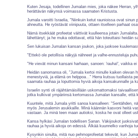
Kuten Jesaja, todellinen Jumalan mies, joka näkee Herran, ylh
herättävän näkynsä voimassa saarnaten Kristusta.
Jumala varoitti Israelia, "Niinkuin ketut raunioissa ovat sinun
ahneutta. He ryöstävät viinipuuta, ottaen itselleen parhaat o
Nämä itsekkäät profeetat väittivät kuulleensa jotain Jumalalta.
lähettänyt; ja he muka odottavat, että hän toteuttaisi heidän 
Sen lukuisan Jumalan kansan joukon, joka juoksee kuulemassa m
"Ettekö ole petollisia näkyjä nähneet ja valhe-ennusteluja puh
"He vievät minun kansani harhaan, sanoen: 'rauha!', vaikka ei 
Heidän sanomansa oli, "Jumala kertoi minulle kaiken olevan hyv
menestyviä, ja elämä on helppoa..." Herra kutsuu tuollaista 
saarnata rauhaa ja loputtomia hyviä aikoja kansakunnalle ja ka
Israelin synti oli räjähtämäisillään uskomattomaksi taivaallise
jotka kulkivat ympäriinsä kertomassa Jumalan kansalle, että ka
Kuuntele, mitä Jumala yritti sanoa kansalleen: "Sentähden, nä
myös Jerusalemin asukkaille. Minä käännän kasvoni heitä vasta
vastaan. Ja minä teen maan autioksi, koska he ovat olleet usk
Kansa hylkäsi Jumalan todellisen Sanan. Väkijoukot juoksivat 
rauhaa ja hyviä aikoja on edessä. Älkää kuunnelko vanhoja tuo
Kysynkin sinulta, mitä nuo pehmoprofeetat tekevät, kun Jumal