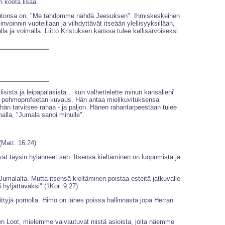
n koota lisää.
 huutonsa on, "Me tahdomme nähdä Jeesuksen". Ihmiskeskeinen
innin vuoteillaan ja viihdyttävät itseään ylellisyyksillään,
a ja voimalla. Liitto Kristuksen kanssa tulee kallisarvoiseksi
ista ja leipäpalasista... kun valhettelette minun kansalleni"
 on pehmoprofeetan kuvaus. Hän antaa mielikuvituksensa
 hän tarvitsee rahaa - ja paljon. Hänen rahantarpeestaan tulee
alla, "Jumala sanoi minulle".
(Matt. 16:24).
t täysin hylänneet sen. Itsensä kieltäminen on luopumista ja
 Jumalalta. Mutta itsensä kieltäminen poistaa esteitä jatkuvalle
hyljättäväksi" (1Kor. 9:27).
ttyjä pornolla. Himo on lähes poissa hallinnasta jopa Herran
en Loot, mielemme vaivautuvat niistä asioista, joita näemme