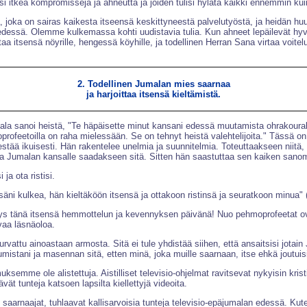
ulisi itkeä kompromisseja ja ahneutta ja joiden tulisi hylätä kaikki ennemmin kui
, joka on sairas kaikesta itseensä keskittyneestä palvelutyöstä, ja heidän
essä. Olemme kulkemassa kohti uudistavia tulia. Kun ahneet lepäilevät hyvinvo
itsensä nöyrille, hengessä köyhille, ja todellinen Herran Sana virtaa voitelull
2. Todellinen Jumalan mies saarnaa
ja harjoittaa itsensä kieltämistä.
la sanoi heistä, "Te häpäisette minut kansani edessä muutamista ohrakourallis
profeetoilla on raha mielessään. Se on tehnyt heistä valehtelijoita." Tässä
estää ikuisesti. Hän rakentelee unelmia ja suunnitelmia. Toteuttaakseen niitä,
a Jumalan kansalle saadakseen sitä. Sitten hän saastuttaa sen kaiken sanom
ja ota ristisi.
äni kulkea, hän kieltäköön itsensä ja ottakoon ristinsä ja seuratkoon minua" 
tys tänä itsensä hemmottelun ja kevennyksen päivänä! Nuo pehmoprofeetat ova
vaa läsnäoloa.
urvattu ainoastaan armosta. Sitä ei tule yhdistää siihen, että ansaitsisi jotain
mistani ja masennan sitä, etten minä, joka muille saarnaan, itse ehkä joutuisi 
me ole alistettuja. Aistilliset televisio-ohjelmat ravitsevat nykyisin kristi
ävät tunteja katsoen lapsilta kiellettyjä videoita.
aarnaajat, tuhlaavat kallisarvoisia tunteja televisio-epäjumalan edessä. Kut