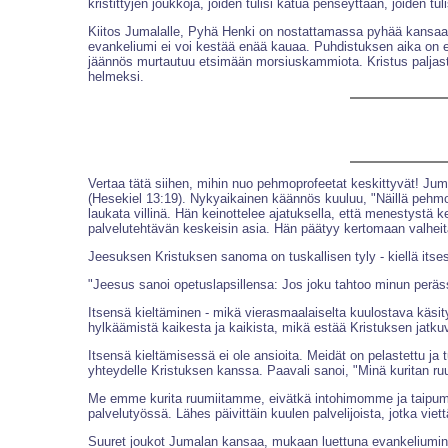
kristittyjen joukkoja, joiden tulisi katua penseyttään, joiden t
Kiitos Jumalalle, Pyhä Henki on nostattamassa pyhää kansaa
evankeliumi ei voi kestää enää kauaa. Puhdistuksen aika on ed
jäännös murtautuu etsimään morsiuskammiota. Kristus paljastaa 
helmeksi.
Vertaa tätä siihen, mihin nuo pehmoprofeetat keskittyvät! Juma
(Hesekiel 13:19). Nykyaikainen käännös kuuluu, "Näillä pehmo
laukata villinä. Hän keinottelee ajatuksella, että menestystä k
palvelutehtävän keskeisin asia. Hän päätyy kertomaan valheit
Jeesuksen Kristuksen sanoma on tuskallisen tyly - kiellä itsesi 
"Jeesus sanoi opetuslapsillensa: Jos joku tahtoo minun peräss
Itsensä kieltäminen - mikä vierasmaalaiselta kuulostava käsi
hylkäämistä kaikesta ja kaikista, mikä estää Kristuksen jatku
Itsensä kieltämisessä ei ole ansioita. Meidät on pelastettu ja t
yhteydelle Kristuksen kanssa. Paavali sanoi, "Minä kuritan ruu
Me emme kurita ruumiitamme, eivätkä intohimomme ja taipumuksem
palvelutyössä. Lähes päivittäin kuulen palvelijoista, jotka viett
Suuret joukot Jumalan kansaa, mukaan luettuna evankeliumin s