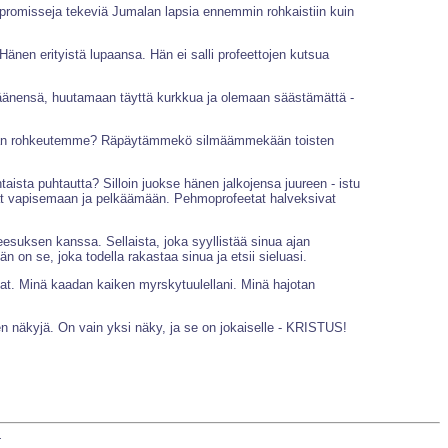
mpromisseja tekeviä Jumalan lapsia ennemmin rohkaistiin kuin
Hänen erityistä lupaansa. Hän ei salli profeettojen kutsua
 äänensä, huutamaan täyttä kurkkua ja olemaan säästämättä -
pyhän rohkeutemme? Räpäytämmekö silmäämmekään toisten
sta puhtautta? Silloin juokse hänen jalkojensa juureen - istu
etat vapisemaan ja pelkäämään. Pehmoprofeetat halveksivat
Jeesuksen kanssa. Sellaista, joka syyllistää sinua ajan
n on se, joka todella rakastaa sinua ja etsii sieluasi.
vat. Minä kaadan kaiken myrskytuulellani. Minä hajotan
n näkyjä. On vain yksi näky, ja se on jokaiselle - KRISTUS!
+