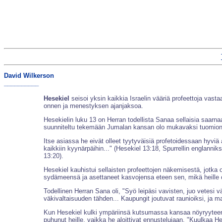
David Wilkerson
__________
Hesekiel
seisoi yksin kaikkia Israelin vääriä profeettoja vas
onnen ja menestyksen ajanjaksoa.
Hesekielin luku 13 on Herran todellista Sanaa sellaisia saarnaa
suunniteltu tekemään Jumalan kansan olo mukavaksi tuomion
Itse asiassa he eivät olleet tyytyväisiä profetoidessaan hyviä a
kaikkiin kyynärpäihin..." (Hesekiel 13:18, Spurrellin englanni
13:20).
Hesekiel kauhistui sellaisten profeettojen näkemisestä, jotka
sydämeensä ja asettaneet kasvojensa eteen sen, mikä heille ol
Todellinen Herran Sana oli, "Syö leipäsi vavisten, juo vetesi 
väkivaltaisuuden tähden... Kaupungit joutuvat raunioiksi, ja m
Kun Hesekiel kulki ympäriinsä kutsumassa kansaa nöyryyteen
puhunut heille, vaikka he aloittivat ennustelujaan, "Kuulkaa H