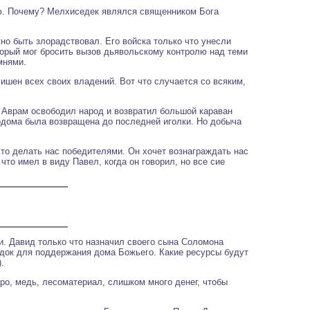
арю. Почему? Мелхиседек являлся священником Бога
жно быть злорадствовал. Его войска только что унесли
торый мог бросить вызов дьявольскому контролю над теми
мнями.
ишен всех своих владений. Вот что случается со всяким,
И Аврам освободил народ и возвратил большой караван
Содома была возвращена до последней иголки. Но добыча
то делать нас победителями. Он хочет вознаграждать нас
то имел в виду Павел, когда он говорил, но все сие
ни. Давид только что назначил своего сына Соломона
ядок для поддержания дома Божьего. Какие ресурсы будут
.
ро, медь, лесоматериал, слишком много денег, чтобы