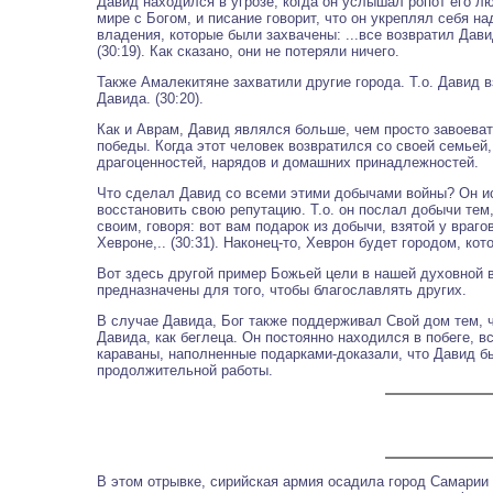
Давид находился в угрозе, когда он услышал ропот его л
мире с Богом, и писание говорит, что он укреплял себя н
владения, которые были захвачены: ...все возвратил Давид.
(30:19). Как сказано, они не потеряли ничего.
Также Амалекитяне захватили другие города. Т.о. Давид в
Давида. (30:20).
Как и Аврам, Давид являлся больше, чем просто завоеват
победы. Когда этот человек возвратился со своей семьей,
драгоценностей, нарядов и домашних принадлежностей.
Что сделал Давид со всеми этими добычами войны? Он ис
восстановить свою репутацию. Т.о. он послал добычи тем
своим, говоря: вот вам подарок из добычи, взятой у враго
Хевроне,.. (30:31). Наконец-то, Хеврон будет городом, ко
Вот здесь другой пример Божьей цели в нашей духовной в
предназначены для того, чтобы благославлять других.
В случае Давида, Бог также поддерживал Свой дом тем, 
Давида, как беглеца. Он постоянно находился в побеге, вс
караваны, наполненные подарками-доказали, что Давид 
продолжительной работы.
В этом отрывке, сирийская армия осадила город Самарии 