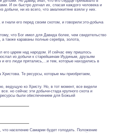
и детьми. Но Давид знал, что его сердце пребывало в
ами. И он быстро догнал их, спасая каждого человека и
из добычи, ни из всего, что амалекитяне взяли у них.
 и гнали его перед своим скотом, и говорили:это-добыча
тому, что Бог имел для Давида более, чем свидетельство
, а также караваны полные серебра, золота,
л его царем над народом. И сейчас ему пришлось
и послал из добычи к старейшинам Иудиным, друзьям
н и его люди прятались,...и тем, которые находились в
а Христова. Те ресурсы, которые мы приобретаем,
, ведущую ко Христу. Но, в тот момент, все видели
 все. но сейчас эти добычи-стада крупного скота и
и ресурсы были обеспечением для Божьей
о, что население Самарии будет голодать. Положение