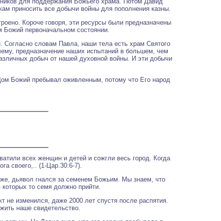
тников для поддержания Божьего храма. Потом Давид
икам приносить все добычи войны для пополнения казны.
строено. Короче говоря, эти ресурсы были предназначены
м Божий первоначальном состоянии.
и. Согласно словам Павла, наши тела есть храм Святого
очему, предназначение наших испытаний в большем, чем
различных добыч от нашей духовной войны. И эти добычи
Дом Божий пребывал оживленным, потому что Его народ
ватили всех женщин и детей и сожгли весь город. Когда
 своего,.. (1-Цар.30:6-7).
 же, дьявол гнался за семенем Божьим. Мы знаем, что
 которых то семя должно прийти.
т не изменился, даже 2000 лет спустя после распятия.
ожить наше свидетельство.