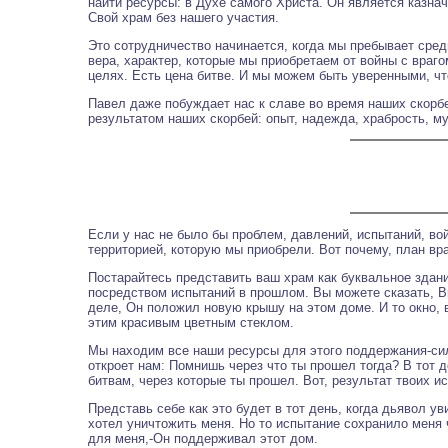
найти ресурсы: в Духе самого Христа. Он является казнач
Свой храм без нашего участия.
Это сотрудничество начинается, когда мы пребывает сред
вера, характер, которые мы приобретаем от войны с враго
целях. Есть цена битве. И мы можем быть уверенными, что
Павел даже побуждает нас к славе во время наших скорбей
результатом наших скорбей: опыт, надежда, храбрость, м
Если у нас не было бы проблем, давлений, испытаний, во
территорией, которую мы приобрели. Вот почему, план вра
Постарайтесь представить ваш храм как буквальное здание
посредством испытаний в прошлом. Вы можете сказать, Ви
деле, Он положил новую крышу на этом доме. И то окно, 
этим красивым цветным стеклом.
Мы находим все наши ресурсы для этого поддержания-силу
откроет нам: Помнишь через что ты прошел тогда? В тот д
битвам, через которые ты прошел. Вот, результат твоих и
Представь себе как это будет в тот день, когда дьявол у
хотел уничтожить меня. Но то испытание сохранило меня
для меня,-Он поддерживал этот дом.