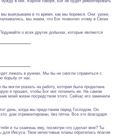
 нужду в них. Короче говоря, Бог не будет ремонтировать
 мы выигрываем в то время, как мы боремся. Они: уроки,
сталкивались, мы знаем, что Бог позволил этому в Своих
. Подумайте о всех других добычах, которые являются
удет лежать в руинах. Мы бы не смогли справиться с
ю борьбу от нас.
ы бы могли указать на работу, которая была проделана
орую я прошел, чтобы Бог мог починить ее. На самом
ание моей жизни посредством этого. Сейчас его заменили
тот день, когда мы предстанем перед Господом, Он
это: дом отремонтирован, без пятна. Все это благодаря
в тебя и ты скажешь ему, посмотри что сделал мне? Ты
ь для Иисуса. Твои нечестивые планы обратились благом