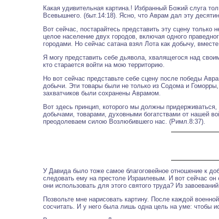
Какая удивительная картина.! Избранный Божий слуга тол
Всевышнего. (быт.14:18). Ясно, что Аврам дал эту десят
Вот сейчас, постарайтесь представить эту сцену только н
целое население двух городов, включая одного праведно
городами. Но сейчас сатана взял Лота как добычу, вмест
Я могу представить себе дьявола, хвалящегося над своим
кто старается войти на мою территорию.
Но вот сейчас представьте себе сцену после победы Авр
добычи. Эти товары были не только из Содома и Гоморры,
захватчиков были сохранены Аврамом.
Вот здесь принцип, которого мы должны придерживаться,
добычами, товарами, духовными богатствами от нашей вой
преодолеваем силою Возлюбившего нас. (Римл.8:37).
У Давида было тоже самое благоговейное отношение к доб
следовать ему на престоле Израилевым. И вот сейчас он
они использовать для этого святого труда? Из завоеваний
Позвольте мне нарисовать картину. После каждой военной
сосчитать. И у него была лишь одна цель на уме: чтобы 