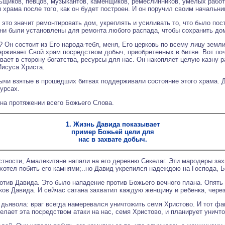
ьщиков, певцов, музыкантов, каменщиков, ремеслинников, умелых рабо
храма после того, как он будет построен. И он поручил своим начальн
 это значит ремонтировать дом, укреплять и усиливать то, что было по
ни были установлены для ремонта любого распада, чтобы сохранить до
? Он состоит из Его народа-тебя, меня, Его церковь по всему лицу земл
держивает Свой храм посредством добыч, приобретенных в битве. Вот п
вает в сторону богатства, ресурсы для нас. Он накопляет целую казну 
Иисуса Христа.
ычи взятые в прошедших битвах поддерживали состояние этого храма. 
сурсах.
на протяжении всего Божьего Слова.
1. Жизнь Давида показывает
пример Божьей цели для
нас в захвате добыч.
естности, Амалекитяне напали на его деревню Секелаг. Эти мародеры зах
отел побить его камнями;..но Давид укрепился надеждою на Господа, Бога
ротив Давида. Это было нападение против Божьего вечного плана. Опять
ков Давида. И сейчас сатана захватил каждую женщину и ребенка, через
дьявола: враг всегда намеревался уничтожить семя Христово. И тот фак
елает эта посредством атаки на нас, семя Христово, и планирует уничт