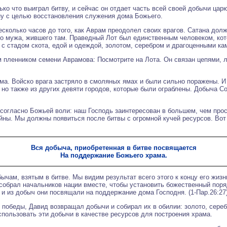
ько что выиграл битву, и сейчас он отдает часть всей своей добычи ц
ину с целью восстановления служения дома Божьего.
есколько часов до того, как Аврам преодолел своих врагов. Сатана дол
го мужа, жившего там. Праведный Лот был единственным человеком, ко
е с стадом скота, едой и одеждой, золотом, серебром и драгоценными ка
 пленником семени Аврамова: Посмотрите на Лота. Он связан цепями, л
ама. Войско врага застряло в смоляных ямах и были сильно поражены. 
 но также из других девяти городов, которые были ограблены. Добыча 
 согласно Божьей воли: наш Господь заинтересован в большем, чем прос
ны. Мы должны появиться после битвы с огромной кучей ресурсов. Вот ч
Вся добыча, приобретенная в битве посвящается
На поддержание Божьего храма.
ычам, взятым в битве. Мы видим результат всего этого к концу его жиз
 собрал начальников нации вместе, чтобы установить божественный пор
 и из добыч они посвящали на поддержание дома Господня. (1-Пар.26:27)
 победы, Давид возвращал добычи и собирал их в обилии: золото, сереб
использовать эти добычи в качестве ресурсов для построения храма.