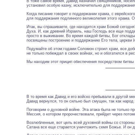
В тоже самое время, Давид назначил священников, носил
установил особую казну, исключительно для поддержания 
Когда писание говорит о поддержании храма, с еврейского
для поддержания подлинного великолепия этого храма. О
Итак, вы спрашиваете, где находится храм Божий сегодня
Духа. И, как древний Израиль, наш Господь все еще под
просто в выживании. Во время каждой битвы, Бог отклады
посвящены построению и поддержанию Его тела, церкви 
Подумайте об этом:годами Соломон строил храм, все доб
не только побеждал в своих войнах, но и обогатился в ре
Мы находим этот прицип обеспечения посредством битвы 
В то время как Давид и его войско пребывали в другой м
Давид вернулся, то он сильно был смущен, так как народ х
Поговорим о духовной войне. Эта атака была не только п
Мессия, о котором пророчествовали, прийдет через потом
Возлюбленные, вот цель всей духовной войны со стороны 
Сатана все еще старается уничтожить семя Божье. И он д