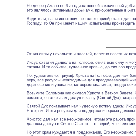
Но дворец Амана не был единственной захваченной добычей
это являлось истинными добычами, приобретенные в битв
Видите ли, наши испытания не только приобретают для н
Господу, то Он причиняет нашим испытаниям производить в
Отняв силы у начальств и властей, властно поверг их поз
Иисус схватил дьявола на Голгофе, отняв всю силу и мог
сатаны. И то событие, купленное кровью, до сих пор прод
Но, удивительно, триумф Христа на Голгофе, дал нам бол
веру, все ресурсы необходимые для преодолевающей жизн
дерзновение и упование, котоорым хвалимся, твердо сохра
Возьмите Соломона как символ Христа в Ветхом Завете. 
ремонте, он открывал доступ в казну (Святой Дух), сохра
Святой Дух показывает нам чудесную истину здесь: Иису
Его храм. И эти ресурсы для поддержания храма должны 
Христос дал нам все необходимое, чтобы эта работа прои
дал нам доступ в Святое Святых. Т.о. верой, мы являемс
Но этот храм нуждается в поддержании. Его необходимо п