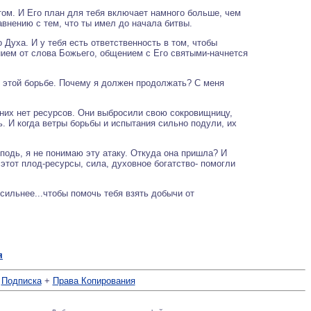
ом. И Его план для тебя включает намного больше, чем
внению с тем, что ты имел до начала битвы.
Духа. И у тебя есть ответственность в том, чтобы
нием от слова Божьего, общением с Его святыми-начнется
в этой борьбе. Почему я должен продолжать? С меня
У них нет ресурсов. Они выбросили свою сокровищницу,
ь. И когда ветры борьбы и испытания сильно подули, их
сподь, я не понимаю эту атаку. Откуда она пришла? И
 этот плод-ресурсы, сила, духовное богатство- помогли
 сильнее...чтобы помочь тебя взять добычи от
я
+
Подписка
+
Права Копирования