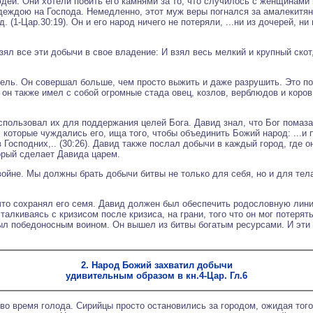
юдей. Они хотели побить его камнями за то, что случилось с женщинами 
адеждою на Господа. Немедленно, этот муж веры погнался за амалекитян
 (1-Цар.30:19). Он и его народ ничего не потеряли, ...ни из дочерей, ни 
зял все эти добычи в свое владение: И взял весь мелкий и крупный скот,
ель. Он совершал больше, чем просто выжить и даже разрушить. Это по
 он также имел с собой огромные стада овец, козлов, верблюдов и коров
пользовал их для поддержания целей Бога. Давид знал, что Бог помаза
, которые чуждались его, ища того, чтобы объединить Божий народ: ...
в Господних,.. (30:26). Давид также послал добычи в каждый город, где о
торый сделает Давида царем.
ойне. Мы должны брать добычи битвы не только для себя, но и для тел
что сохранял его семя. Давид должен был обеспечить родословную линию
талкиваясь с кризисом после кризиса, на грани, того что он мог потерять
был победоносным воином. Он вышел из битвы богатым ресурсами. И эт
2. Hарод Божий захватил добычи
удивительным образом в кн.4-Цар. Гл.6
во время голода. Сирийцы просто остановились за городом, ожидая тог