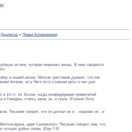
+
Подписка
+
Права Копирования
убокую истину, которая изменяет жизнь. В нем говорится
его.
ойну в нашей жизни. Многие христиане думают, что как
ашим битвам, но у Него есть славная цель в них для
 в 14 гл. кн. Бытие, когда конфедерация правителей
и Гоморры, и весь запас их, и ушли. И взяли Лота,
ов. Писание говорит, что он догнал их и ...поразил их...и
Мелхисидека, царя Салимского. Писание говорит нам, что
из лучших добыч своих. (Евр.7:4).