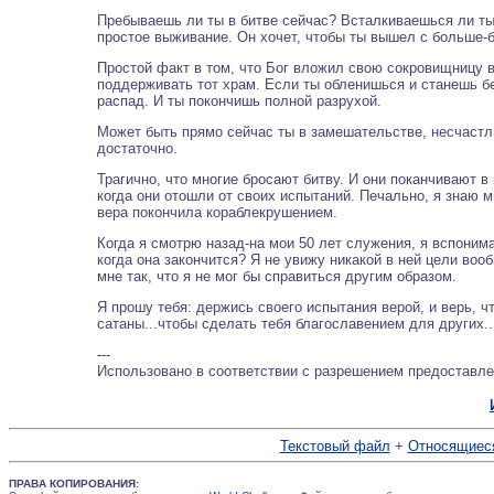
Пребываешь ли ты в битве сейчас? Всталкиваешься ли ты
простое выживание. Он хочет, чтобы ты вышел с больше-
Простой факт в том, что Бог вложил свою сокровищницу в
поддерживать тот храм. Если ты обленишься и станешь б
распад. И ты покончишь полной разрухой.
Может быть прямо сейчас ты в замешательстве, несчастли
достаточно.
Трагично, что многие бросают битву. И они поканчивают в
когда они отошли от своих испытаний. Печально, я знаю м
вера покончила кораблекрушением.
Когда я смотрю назад-на мои 50 лет служения, я вспонима
когда она закончится? Я не увижу никакой в ней цели воо
мне так, что я не мог бы справиться другим образом.
Я прошу тебя: держись своего испытания верой, и верь, ч
сатаны...чтобы сделать тебя благославением для других..
---
Использовано в соответствии с разрешением предостав
Текстовый файл
+
Относящиеся
ПРАВА КОПИРОВАНИЯ: