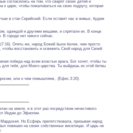
ые согласились на том, что сварят своих детей и
ла к царю, чтобы пожаловаться на свою подругу, которая
учше в стан Сирийский. Если оставят нас в живых, будем
том, одеждой и другими вещами, и спрятали их. В конце
 В городе нет никого сейчас.
(7:16). Опять же, народ Божий были более, чем просто
, чтобы восстановить и освежить Свой народ для Своей
ная победа над всем властью врага. Бог хочет, чтобы ты
 для тебя, для Моего царства. Ты выйдешь из этой битвы
росим, или о чем помышляем,. (Ефес.3:20).
лан на земле, и в этот раз посредством нечестивого
 от Индии до Эфиопии.
 Мардохея. Но Есфирь препятствовала, призывая народ
 был повешен на своих собственных виселицах. И царь не
.