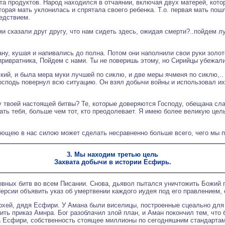
та продуктов. Народ находился в отчаянии, включая двух матерей, котор
вторая мать уклонилась и спрятала своего ребенка. Т.о. первая мать пош
едствием.
и сказали друг другу, что нам сидеть здесь, ожидая смерти?..пойдем л
ану, кушая и напивались до полна. Потом они наполнили свои руки золо
привратника, Пойдем с нами. Ты не поверишь этому, но Сирийцы убежали.
кий, и была мера муки лучшей по сиклю, и две меры ячменя по сиклю,.. 
осподь повернул всю ситуацию. Он взял добычи войны и использовал их
твоей настоящей битвы? Те, которые доверяются Господу, обещана слав
ть тебя, больше чем тот, кто преодолевает. Я имею более великую цель
вующею в нас силою может сделать несравненно больше всего, чего мы п
3. Мы находим третью цель
Захвата добычи в истории Есфирь.
вных битв во всем Писании. Снова, дьявол пытался уничтожить Божий п
ерсии объявить указ об умертвении каждого иудея под его правлением,
хей, дядя Есфири. У Амана были виселицы, построенные сцеально для
ить приказ Амнра. Бог разоблачил злой план, и Аман покончил тем, что
а Есфири, собственность стоящее миллионы по сегодняшним стандартам