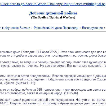
Добычи духовной войны
(The Spoils of Spiritual Warfare)
 к Изучению Библии
+
Российский Индекс Проповеди
+
Богослужение
ржание дома Господня. (1-Парал.26:27). Этот стих открывает для нас гл
к только эти добычи завоеваны, они посвящаются построению дома Божь
 этом стихе, то тогда мы поймем почему Господь позволяет духовную в
 жизнь плывет по течению. Но все это обман. Бог не только позволяет н
еты, взятые в битве победителями. Библия впервые упоминает о добычах
естных жителей и их владения: Победители взяли все имущество Содома 
, и ушли. (Быт14:11-12).
 то он собрал войско из 318 человек-слуг и они преследовали своих враг
о его возвратил, также и женщин и народ. (14:15-16).
ольшой толпой радостных людей с их имуществом. На пути он встретил 
14:20). Видите, как велик тот, которому и Араам патриарх дал десятину 