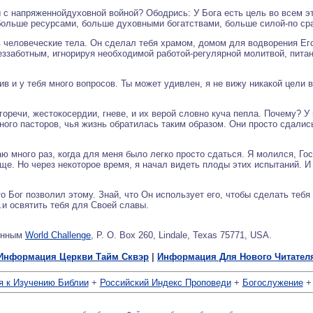
 с напряженнойдуховной войной? Ободрись: У Бога есть цель во всем эт
больше ресурсами, больше духовными богатствами, больше силой-по сра
 человеческие тела. Он сделал тебя храмом, домом для водворения Его 
еззаботным, игнорируя необходимой работой-регулярной молитвой, пита
в и у тебя много вопросов. Ты может удивлен, я не вижу никакой цели 
 горечи, жестокосердии, гневе, и их верой словно куча пепла. Почему? 
ного пасторов, чья жизнь обратилась таким образом. Они просто сдалис
ю много раз, когда для меня было легко просто сдаться. Я молился, Го
бще. Но через некоторое время, я начал видеть плоды этих испытаний. И
то Бог позволил этому. Знай, что Он использует его, чтобы сделать тебя
.и освятить тебя для Своей славы.
ленным
World Challenge
, P. O. Box 260, Lindale, Texas 75771, USA.
Информация Церкви Тайм Сквэр
|
Информация Для Нового Читател
 к Изучению Библии
+
Российский Индекс Проповеди
+
Богослужение