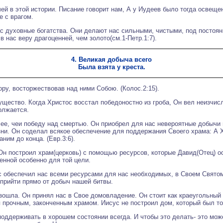
 в этой истории. Писание говорит нам, А у Иудеев было тогда освещени
е с врагом.
ас духовные богатства. Они делают нас сильными, чистыми, под посто
 нас веру драгоценней, чем золото(см.1-Петр.1:7).
4. Великая добыча всего
Была взята у креста.
ору, восторжествовав над ними Собою. (Колос.2:15).
ущество. Когда Христос восстал победоностно из гроба, Он вел неизчис
олжается.
ее, чеи победу над смертью. Он приобрел для нас невероятные добычи в
и. Он соделал всякое обеспечение для поддержания Своего храма: А Хр
ним до конца. (Евр.3:6).
Он построил храм(церковь) с помощью ресурсов, которые Давид(Отец) ос
ненной особенно для той цели.
с обеспечил нас всеми ресурсами для нас необходимых, в Своем Святом
прийти прямо от добыч нашей битвы.
зошла. Он принял нас в Свое домовладение. Он стоит как краеугольный 
я прочным, законченным храмом. Иисус не построил дом, который был то
оддерживать в хорошем состоянии всегда. И чтобы это делать- это може