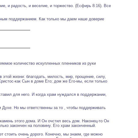
е, и радость, и веселие, и торжество. (Есфирь 8:16). Все
янным поддержанием. Как только мы даем наше доверие
ляемое количество искупленных пленников из руки
 этой жизни: благодать, милость, мир, прощение, силу,
истос-как Сын в доме Его; дом же Его-мы, если только
тавил для него. И когда храм нуждался в поддержании,
 Духе. Но мы ответственны за то , чтобы поддерживать
камень этого дома. И Он очстил весь дом. Наконец-то Он
лько закончен на половину. Его храм законченный.
т стоить очень дорого. Конечно, мы знаем, где можно