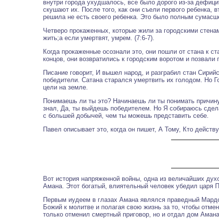
внутри города ухудшалось, все было дорого из-за дефици
скушают их. После того, как они съели первого ребенка, 
решила не есть своего ребенка. Это было полным сумасш
Четверо прокаженных, которые жили за городскими стенам
жить;а если умертвят, умрем. (7:6-7).
Когда прокаженные осознали это, они пошли от стана к ст
концов, они возвратились к городским воротом и позвали 
Писание говорит, И вышел народ, и разграбил стан Сирийс
победители. Сатана старался умертвить их голодом. Но Г
цели на земле.
Понимаешь ли ты это? Начинаешь ли ты понимать причину 
знал, Да, ты выйдешь победителем. Но Я собираюсь сдела
с большей добычей, чем ты можешь представить себе.
Павел описывает это, когда он пишет, А Тому, Кто дейст
Вот история напряженной войны, одна из величайших духо
Амана. Этот богатый, влиятельный человек убедил царя П
Первым иудеем в глазах Амана являлся праведный Мардо
Божий к молитве и полагая свою жизнь за то, чтобы отмен
только отменил смертный приговор, но и отдал дом Аман