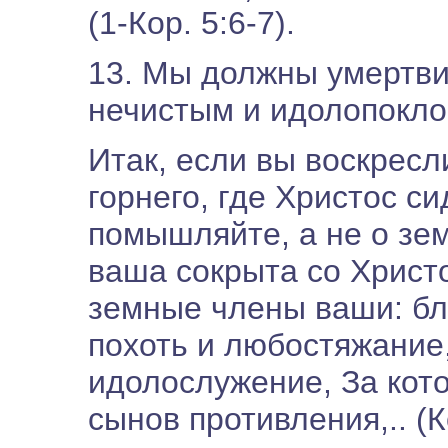
(1-Кор. 5:6-7).
13. Мы должны умертвит
нечистым и идолопокло
Итак, если вы воскресл
горнего, где Христос с
помышляйте, а не о зе
ваша сокрыта со Христо
земные члены ваши: блу
похоть и любостяжание,
идолослужение, За кот
сынов противления,.. (Ко