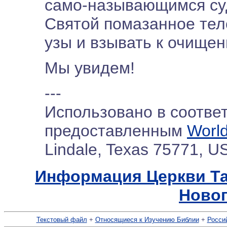
само-называющимся суд
Святой помазанное тел
узы и взывать к очище
Мы увидем!
---
Использовано в соотве
предоставленным
World
Lindale, Texas 75771, U
Информация Церкви Т
Новог
Текстовый файл
+
Относящиеся к Изучению Библии
+
Росси