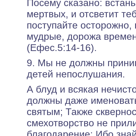
Посему сказано: встань
мертвых, и отсветит теб
поступайте осторожно, 
мудрые, дорожа времене
(Ефес.5:14-16).
9. Мы не должны прини
детей непослушания.
А блуд и всякая нечист
должны даже именовать
святым; Также сквернос
смехотворство не прил
благодарение; Ибо знай