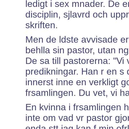
ledigt i sex mnader. De er
disciplin, sjlavrd och uppr
skriften.
Men de ldste avvisade erbj
behlla sin pastor, utan ng
De sa till pastorerna: "Vi v
predikningar. Han r en s 
innerst inne en verkligt go
frsamlingen. Du vet, vi ha
En kvinna i frsamlingen h
inte om vad vr pastor gjo
enda stt jag kan f min ofrl