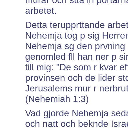
arbetet.
Detta terupprttande arbet
Nehemja tog p sig Herrens
Nehemja sg den prvning 
genomled fll han ner p s
till mig: "De som r kvar e
provinsen och de lider s
Jerusalems mur r nerbrut
(Nehemiah 1:3)
Vad gjorde Nehemja sed
och natt och beknde Israe