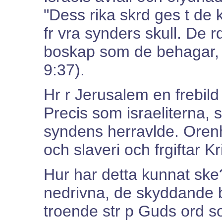
"Dess rika skrd ges t de 
fr vra synders skull. De r
boskap som de behagar, o
9:37).
Hr r Jerusalem en frebild 
Precis som israeliterna, s
syndens herravlde. Orenh
och slaveri och frgiftar Kr
Hur har detta kunnat ske
nedrivna, de skyddande b
troende str p Guds ord s