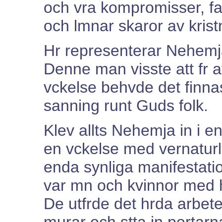
och vra kompromisser, fa
och lmnar skaror av kris
Hr representerar Nehemj
Denne man visste att fr a
vckelse behvde det finn
sanning runt Guds folk.
Klev allts Nehemja in i 
en vckelse med vernaturl
enda synliga manifestat
var mn och kvinnor med h
De utfrde det hrda arbet
murar och stta in portar