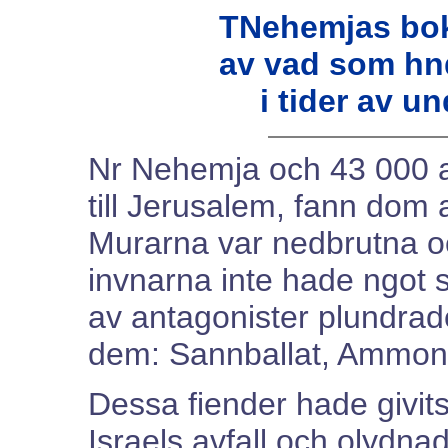
TNehemjas bok
av vad som hn
i tider av u
Nr Nehemja och 43 000 an
till Jerusalem, fann dom at
Murarna var nedbrutna oc
invnarna inte hade ngot 
av antagonister plundra
dem: Sannballat, Ammonite
Dessa fiender hade givits
Israels avfall och olydn