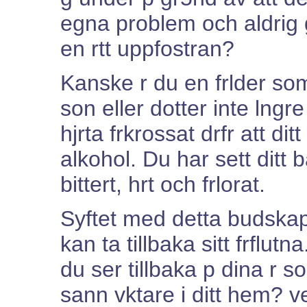
egna problem och aldrig
en rtt uppfostran?
Kanske r du en frlder som
son eller dotter inte lngre
hjrta frkrossat drfr att di
alkohol. Du har sett ditt 
bittert, hrt och frlorat.
Syftet med detta budskape
kan ta tillbaka sitt frflutn
du ser tillbaka p dina r so
sann vktare i ditt hem? v