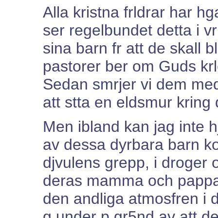
Alla kristna frldrar har hg
ser regelbundet detta i vr
sina barn fr att de skall b
pastorer ber om Guds kr
Sedan smrjer vi dem med
att stta en eldsmur kring
Men ibland kan jag inte h
av dessa dyrbara barn kom
djvulens grepp, i droger o
deras mamma och pappa in
den andliga atmosfren i 
g under p gr5nd av att der