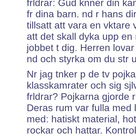
frldrar: Gud knner din ka
fr dina barn. nd r hans d
tillsatt att vara en vktare
att det skall dyka upp e
jobbet t dig. Herren lovar
nd och styrka om du str u
Nr jag tnker p de tv poj
klasskamrater och sig sjl
frldrar? Pojkarna gjorde 
Deras rum var fulla med 
med: hatiskt material, ho
rockar och hattar. Kontro