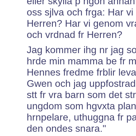
eller skylla p ngon annan
oss sjlva och frga: Har vi
Herren? Har vi genom vra l
och vrdnad fr Herren?
Jag kommer ihg nr jag s
hrde min mamma be fr mig 
Hennes fredme frblir lev
Gwen och jag uppfostrad
stt fr vra barn som det str
ungdom som hgvxta plant
hrnpelare, uthuggna fr pal
den ondes snara."