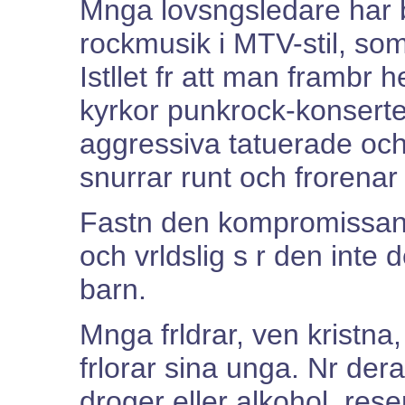
Mnga lovsngsledare har 
rockmusik i MTV-stil, so
Istllet fr att man frambr h
kyrkor punkrock-konsert
aggressiva tatuerade oc
snurrar runt och frorena
Fastn den kompromissande
och vrldslig s r den inte 
barn.
Mnga frldrar, ven kristna, 
frlorar sina unga. Nr der
droger eller alkohol, rese