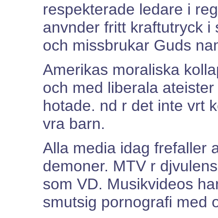
respekterade ledare i reg
anvnder fritt kraftutryck i
och missbrukar Guds namn
Amerikas moraliska kollaps 
och med liberala ateister
hotade. nd r det inte vrt
vra barn.
Alla media idag frefaller 
demoner. MTV r djvulens 
som VD. Musikvideos har b
smutsig pornografi med 