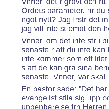
Vnner, det r grovt och rtt
Ordets parameter, nr du s
ngot nytt? Jag frstr det in
jag vill inte st emot den 
Vnner, om det inte str i b
senaste r att du inte ka
inte kommer som ett litet
s att de kan gra sina be
senaste. Vnner, var skall
En pastor sade: "Det har 
evangelist stlla sig upp o
uppenbarelse frn Herren, a