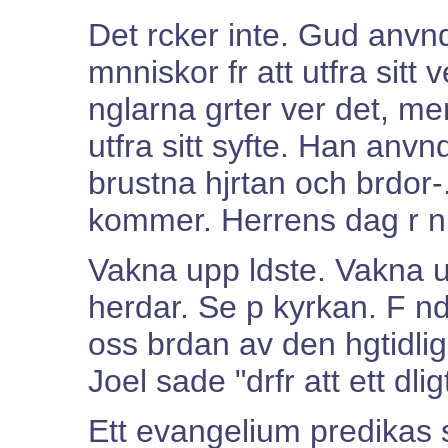
Det rcker inte. Gud anv
mnniskor fr att utfra sitt 
nglarna grter ver det, me
utfra sitt syfte. Han an
brustna hjrtan och brdor-
kommer. Herrens dag r n
Vakna upp ldste. Vakna 
herdar. Se p kyrkan. F nde
oss brdan av den hgtidli
Joel sade "drfr att ett dligt
Ett evangelium predikas s