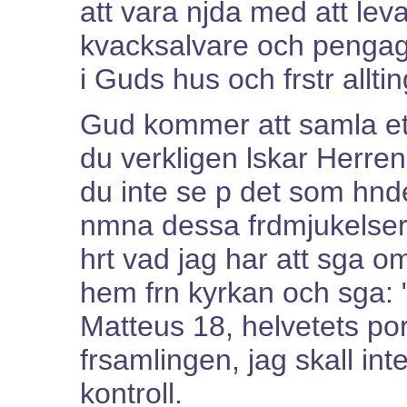
att vara njda med att leva 
kvacksalvare och pengag
i Guds hus och frstr alltin
Gud kommer att samla ett
du verkligen lskar Herren
du inte se p det som hnd
nmna dessa frdmjukelser 
hrt vad jag har att sga o
hem frn kyrkan och sga: "j
Matteus 18, helvetets port
frsamlingen, jag skall int
kontroll.