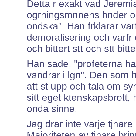
Detta r exakt vad Jeremi
ogrningsmnnens hnder och
ondska". Han frklarar var
demoralisering och varfr d
och bittert stt och stt bitte
Han sade, "profeterna ha
vandrar i lgn". Den som ha
att st upp och tala om sy
sitt eget ktenskapsbrott,
onda sinne.
Jag drar inte varje tjnare
Majoriteten av tjnare bri