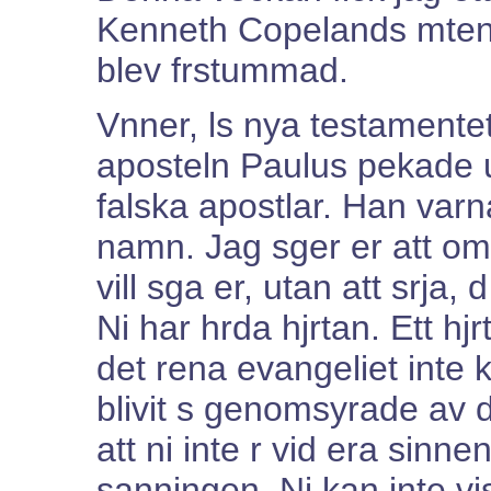
Kenneth Copelands mten.
blev frstummad.
Vnner, ls nya testamentet
aposteln Paulus pekade 
falska apostlar. Han var
namn. Jag sger er att om 
vill sga er, utan att srja, d
Ni har hrda hjrtan. Ett hjr
det rena evangeliet inte
blivit s genomsyrade av
att ni inte r vid era sinne
sanningen. Ni kan inte vi