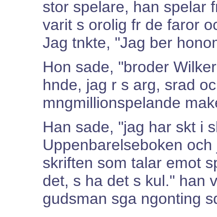
stor spelare, han spelar f
varit s orolig fr de faror 
Jag tnkte, "Jag ber honom 
Hon sade, "broder Wilker
hnde, jag r s arg, srad oc
mngmillionspelande make t
Han sade, "jag har skt i s
Uppenbarelseboken och ja
skriften som talar emot s
det, s ha det s kul." han
gudsman sga ngonting sd