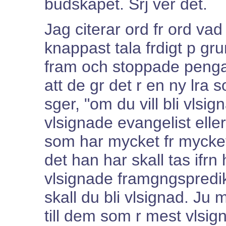
budskapet. Srj ver det.
Jag citerar ord fr ord v
knappast tala frdigt p g
fram och stoppade pengar 
att de gr det r en ny lra
sger, "om du vill bli vlsi
vlsignade evangelist eller
som har mycket fr mycket,
det han har skall tas ifr
vlsignade framgngspredi
skall du bli vlsignad. Ju
till dem som r mest vlsig