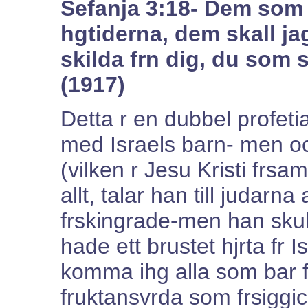
Sefanja 3:18- Dem som
hgtiderna, dem skall j
skilda frn dig, du som 
(1917)
Detta r en dubbel profeti
med Israels barn- men o
(vilken r Jesu Kristi frsa
allt, talar han till judar
frskingrade-men han skul
hade ett brustet hjrta fr I
komma ihg alla som bar f
fruktansvrda som frsiggi