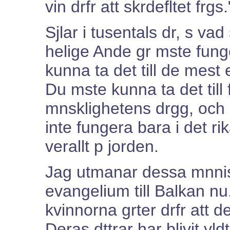
vin drfr att skrdefltet frgs.
Sjlar i tusentals dr, s va
helige Ande gr mste funge
kunna ta det till de mest 
Du mste kunna ta det till f
mnsklighetens drgg, och 
inte fungera bara i det r
verallt p jorden.
Jag utmanar dessa mnnisk
evangelium till Balkan nu. 
kvinnorna grter drfr att d
Deras dttrar har blivit vl