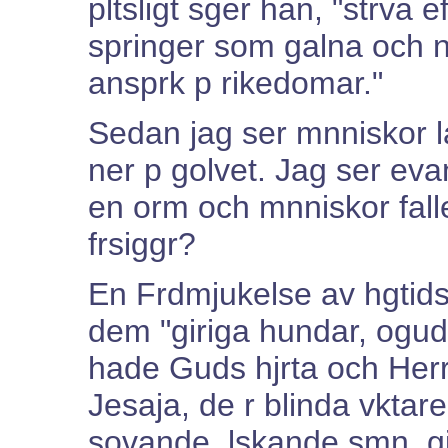
pltsligt sger han, "strva
springer som galna och nr
ansprk p rikedomar."
Sedan jag ser mnniskor l
ner p golvet. Jag ser ev
en orm och mnniskor falle
frsiggr?
En Frdmjukelse av hgtids
dem "giriga hundar, ogud
hade Guds hjrta och Herr
Jesaja, de r blinda vkta
sovande, lskande smn, gi