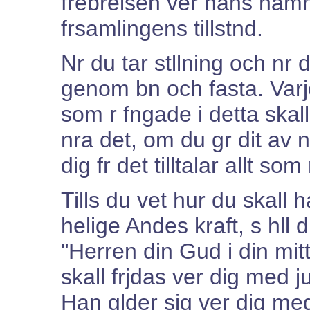
frebrelsen ver hans namn
frsamlingens tillstnd.
Nr du tar stllning och nr 
genom bn och fasta. Varj
som r fngade i detta skall 
nra det, om du gr dit av 
dig fr det tilltalar allt som 
Tills du vet hur du skall 
helige Andes kraft, s hll 
"Herren din Gud i din mitt
skall frjdas ver dig med ju
Han glder sig ver dig me