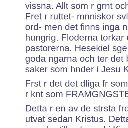
vissna. Allt som r grnt oc
Fret r ruttet- mnniskor sv
ord- men det finns inga n
hungrig. Floderna torkar 
pastorerna. Hesekiel sge
goda ngarna och ter det b
saker som hnder i Jesu Kr
Frst r det det dliga fr so
r knt som FRAMGNGST
Detta r en av de strsta f
utvat sedan Kristus. Dett