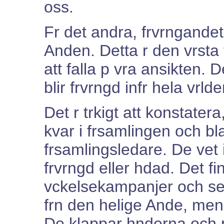
oss.
Fr det andra, frvrngandet
Anden. Detta r den vrsta 
att falla p vra ansikten. 
blir frvrngd infr hela vrlde
Det r trkigt att konstatera,
kvar i frsamlingen och b
frsamlingsledare. De vet 
frvrngd eller hdad. Det fi
vckelsekampanjer och se
frn den helige Ande, men 
De klappar hnderna och p