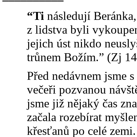
“Ti
následují Beránka,
z lidstva byli vykoup
jejich úst nikdo neusly
trůnem Božím.” (Zj 14
Před nedávnem jsme s
večeři pozvanou návště
jsme již nějaký čas zn
začala rozebírat myšle
křesťanů po celé zemi.