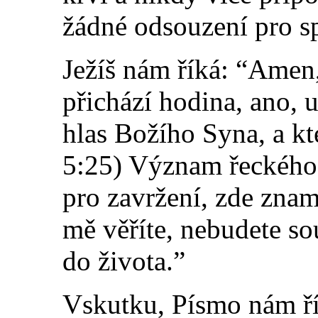
žádné odsouzení pro s
Ježíš nám říká: “Amen
přichází hodina, ano, u
hlas Božího Syna, a kte
5:25) Význam řeckého 
pro zavržení, zde zna
mě věříte, nebudete sou
do života.”
Vskutku, Písmo nám řík