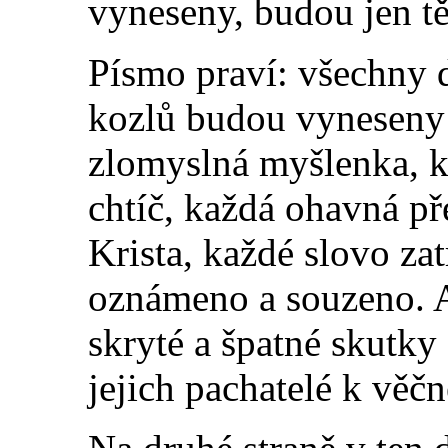
vyneseny, budou jen t
Písmo praví: všechny 
kozlů budou vyneseny 
zlomyslná myšlenka, k
chtíč, každá ohavná př
Krista, každé slovo za
oznámeno a souzeno. A
skryté a špatné skutk
jejich pachatelé k věč