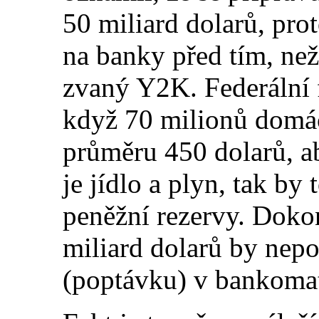
50 miliard dolarů, pr
na banky před tím, ne
zvaný Y2K. Federální 
když 70 milionů domác
průmě
r
u 450 dolarů, a
je jídlo a plyn, tak by
peněžní rezervy. Dokon
miliard dolarů by nep
(poptávku) v bankoma