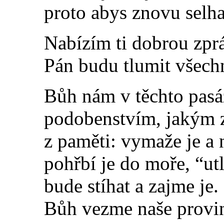
proto abys znovu selha
Nabízím ti dobrou zpr
Pán budu tlumit všechn
Bůh nám v těchto pasá
podobenstvím, jakým 
z paměti: vymaže je a 
pohřbí je do moře, “ut
bude stíhat a zajme je.
Bůh vezme naše provin