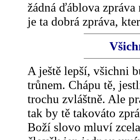
žádná ďáblova zpráva 
je ta dobrá zpráva, kt
Všich
A ještě lepší, všichni
trůnem. Chápu tě, jestl
trochu zvláštně. Ale pra
tak by tě takováto zpr
Boží slovo mluví zcela