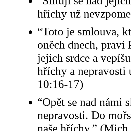
“Slituji se nad jejic
hříchy už nevzpome
“Toto je smlouva, k
oněch dnech, praví
jejich srdce a vepíšu
hříchy a nepravosti
10:16-17)
“Opět se nad námi sl
nepravosti. Do moř
naše hříchy.” (Mich