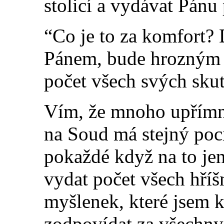
stolicí a vydávat Pánu 
“Co je to za komfort?
Pánem, bude hrozným
počet všech svých sku
Vím, že mnoho upřímn
na Soud má stejný poci
pokaždé když na to je
vydat počet všech hří
myšlenek, které jsem 
zodpovídat za všechny t