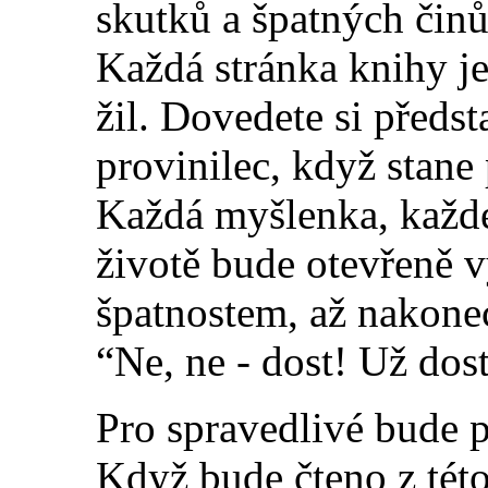
skutků a špatných činů,
Každá stránka knihy j
žil. Dovedete si předsta
provinilec, když stan
Každá myšlenka, každé
životě bude otevřeně 
špatnostem, až nakonec
“Ne, ne - dost! Už dos
Pro spravedlivé bude p
Když bude čteno z této