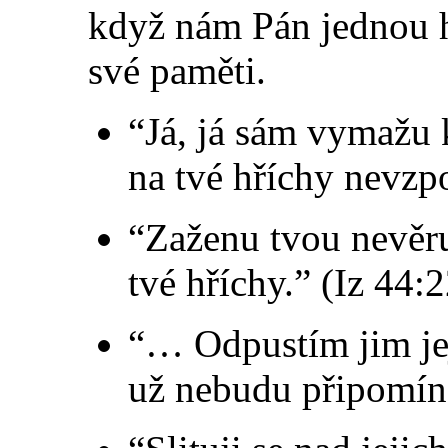
když nám Pán jednou h
své paměti.
“Já, já sám vymažu k
na tvé hříchy nevzp
“Zaženu tvou nevěru
tvé hříchy.” (Iz 44:2
“… Odpustím jim jej
už nebudu připomína