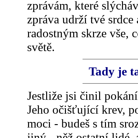
zprávám, které slýcháv
zpráva udrží tvé srdc
radostným skrze vše, 
světě.
Tady je t
Jestliže jsi činil pokání
Jeho očišťující krev, 
moci - budeš s tím sr
jiný - něž ostatní lidé