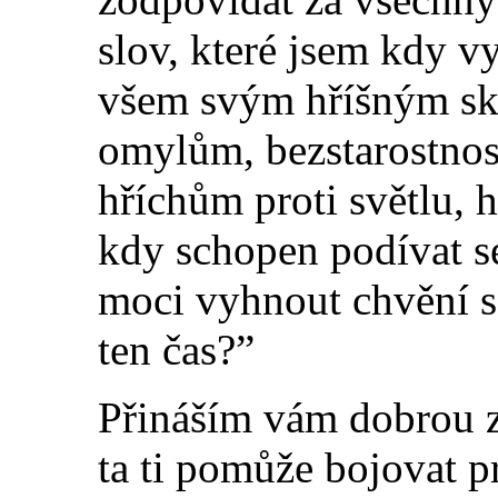
slov, které jse
m
kdy vys
všem svým hříšným sk
omylům, bezstarostnosti
hříchům proti světlu, 
kdy schopen podívat se
moci vyhnout chvění s
ten čas?”
Přináším vám dobrou z
ta ti pomůže bojovat 