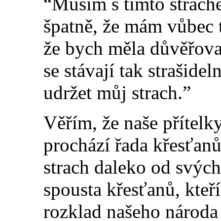
“Musím s tímto strach
špatně, že mám vůbec t
že bych měla důvěřova
se stávají tak strašide
udržet můj strac
h.”
Věřím, že naše přítelk
prochází řada křesťanů 
strach daleko od svých
spousta křesťanů, kteří
rozklad našeho národa 