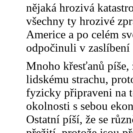
nějaká hrozivá katastro
všechny ty hrozivé zpr
Americe a po celém svě
odpočinuli v zaslíbení
Mnoho křesťanů píše, ž
lidskému strachu, prot
fyzicky připraveni na 
okolnosti s sebou ekon
Ostatní píší, že se růz
přežití, protože jsou p