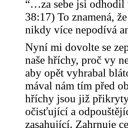
“…za sebe jsi odhodil 
38:17) To z
n
amená, že
nikdy více nepodívá an
Nyní mi dovolte se ze
naše hříchy, proč vy 
aby opět vyhrabal bláto
mával nám tím před ob
hříchy jsou již přikryt
očisťující a odpouštěj
zasahující. Zahrnuje ce