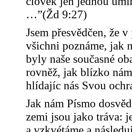
člověk jen jednou umí
…”(Žd 9:27)
Jsem přesvědčen, že v
všichni poznáme, jak n
byly naše současné ob
rovněž, jak blízko nám
hlídajíc nás Svou och
Jak nám Písmo dosvědč
zemi jsou jako tráva: 
a vzkvétáme a následuj