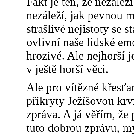
Fakt je ten, že nezálež
nezáleží, jak pevnou 
strašlivé nejistoty se
ovlivní naše lidské em
hrozivé. Ale nejhorší j
v ještě horší věci.
Ale pro vítězné křesťan
přikryty Ježíšovou krv
zpráva. A já věřím, že
tuto dobrou zprávu, my