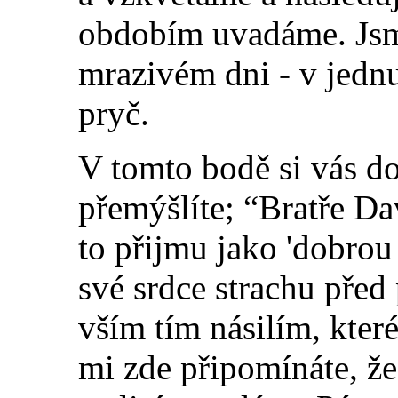
obdobím uvadáme. Jsm
mrazivém dni - v jednu
pryč.
V tomto bodě si vás do
přemýšlíte; “Bratře Da
to přijmu jako 'dobrou
své srdce strachu před
vším tím násilím, kte
mi zde připomínáte, ž