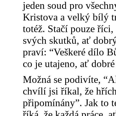
jeden soud pro všechny
Kristova a velký bílý 
totéž. Stačí pouze říc
svých skutků, ať dobr
praví: “Veškeré dílo Bů
co je uta
j
eno, ať dobré 
Možná se podivíte, “Al
chvílí jsi říkal, že hř
připomínány”. Jak to 
říká, že každá práce, 