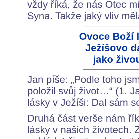
vždy říká, že nás Otec mi
Syna. Takže jaký vliv mě
Ovoce Boží l
Ježíšovo d
jako živo
Jan píše: „Podle toho js
položil svůj život…“ (1. 
lásky v Ježíši: Dal sám s
Druhá část verše nám řík
lásky v našich životech.