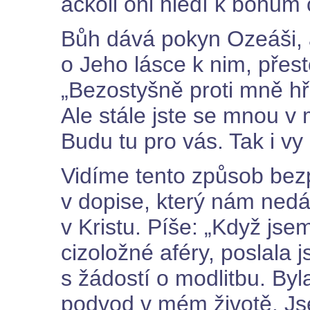
ačkoli oni hledí k bohům
Bůh dává pokyn Ozeáši, a
o Jeho lásce k nim, přes
„Bezostyšně proti mně hřeš
Ale stále jste se mnou v m
Budu tu pro vás. Tak i vy
Vidíme tento způsob bez
v dopise, který nám nedá
v Kristu. Píše: „Když js
cizoložné aféry, poslala
s žádostí o modlitbu. Byl
podvod v mém životě. J