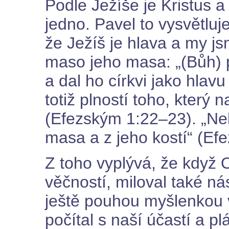
Podle Ježíše je Kristus a
jedno. Pavel to vysvětluje
že Ježíš je hlava a my js
maso jeho masa: „(Bůh) 
a dal ho církvi jako hlav
totiž plností toho, který
(Efezským 1:22–23). „Neb
masa a z jeho kostí“ (Ef
Z toho vyplývá, že když 
věčností, miloval také ná
ještě pouhou myšlenkou 
počítal s naší účastí a p