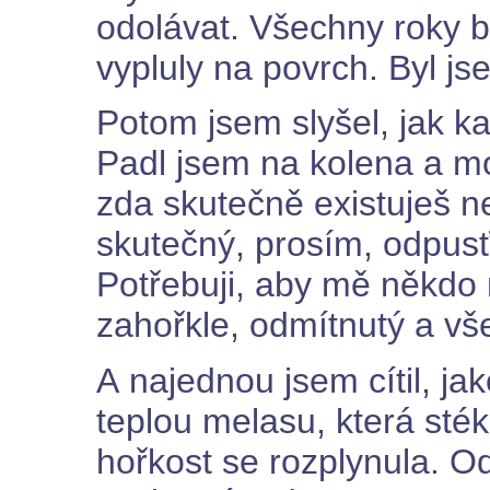
odolávat. Všechny roky b
vypluly na povrch. Byl j
Potom jsem slyšel, jak kaz
Padl jsem na kolena a mod
zda skutečně existuješ neb
skutečný, prosím, odpusť
Potřebuji, aby mě někdo m
zahořkle, odmítnutý a vš
A najednou jsem cítil, ja
teplou melasu, která sté
hořkost se rozplynula. O