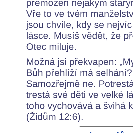
přemožen nějakým starým
Vře to ve tvém manželství
jsou chvíle, kdy se nejví
lásce. Musíš vědět, že p
Otec miluje.
Možná jsi překvapen: „My
Bůh přehlíží má selhání
Samozřejmě ne. Potrestá
trestá své děti ve velké 
toho vychovává a švihá k
(Židům 12:6).