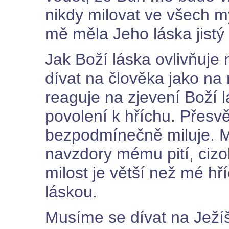
nikdy milovat ve všech m
mě měla Jeho láska jistý v
Jak Boží láska ovlivňuj
dívat na člověka jako na
reaguje na zjevení Boží lá
povolení k hříchu. Přesv
bezpodmínečně miluje. M
navzdory mému pití, cizol
milost je větší než mé hří
láskou.
Musíme se dívat na Ježíš