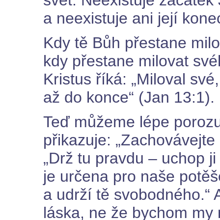
a neexistuje ani její kone
Kdy tě Bůh přestane milo
kdy přestane milovat sv
Kristus říká: „Miloval své,
až do konce“ (Jan 13:1).
Teď můžeme lépe porozu
přikazuje: „Zachovávejte
„Drž tu pravdu – uchop ji 
je určena pro naše potěše
a udrží tě svobodného.“ 
láska, ne že bychom my m