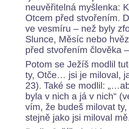
neuvěřitelná myšlenka: K
Otcem před stvořením. Dř
ve vesmíru – než byly zf
Slunce, Měsíc nebo hvěz
před stvořením člověka –
Potom se Ježíš modlil t
ty, Otče… jsi je miloval, 
23). Také se modlil: „…ab
byla v nich a já v nich“ (v
vím, že budeš milovat ty,
stejně jako jsi miloval mě