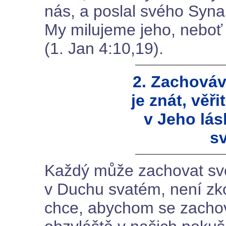
nás, a poslal svého Syna,
My milujeme jeho, neboť 
(1. Jan 4:10,19).
2. Zachováv
je znát, věři
v Jeho lás
s
Každý může zachovat svo
v Duchu svatém, není zk
chce, abychom se zachov