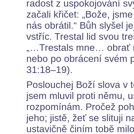
radost z uspokojování s
začali křičet: „Bože, jsm
nás obrátil.“ Bůh slyšel je
vstříc. Trestal lid svou tre
„…Trestals mne… obrať 
nebo po obrácení svém po
31:18–19).
Poslouchej Boží slova v 
jsem mluvil proti němu, u
rozpomínám. Pročež pohyb
jeho; jistě, žeť se slituj
ustavičně činím tobě milo