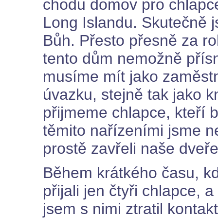
chodu domov pro chlapce 
Long Islandu. Skutečně js
Bůh. Přesto přesně za rok
tento dům nemožně přísn
musíme mít jako zaměst
úvazku, stejně tak jako 
přijmeme chlapce, kteří b
těmito nařízeními jsme n
prostě zavřeli naše dveře
Během krátkého času, kd
přijali jen čtyři chlapce, 
jsem s nimi ztratil kontak