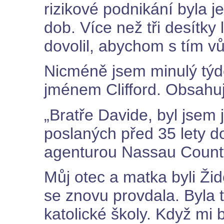
rizikové podnikání byla j
dob. Více než tři desítky
dovolil, abychom s tím vů
Nicméně jsem minulý týd
jménem Clifford. Obsahuj
„Bratře Davide, byl jsem 
poslaných před 35 lety d
agenturou Nassau County
Můj otec a matka byli Žid
se znovu provdala. Byla 
katolické školy. Když mi 