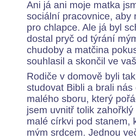
Ani já ani moje matka jsm
sociální pracovnice, ab
pro chlapce. Ale já byl s
dostal pryč od týrání mý
chudoby a matčina pokus
souhlasil a skončil ve v
Rodiče v domově byli tak m
studovat Bibli a brali ná
malého sboru, který pořá
jsem uvnitř tolik zahořklý 
malé církvi pod stanem, 
mým srdcem. Jednou več