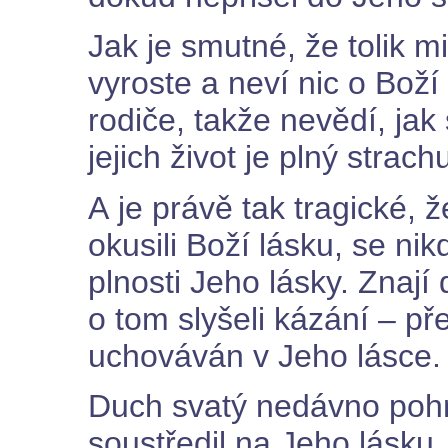
Jak je smutné, že tolik mi
vyroste a neví nic o Boží 
rodiče, takže nevědí, jak
jejich život je plný strac
A je právě tak tragické, 
okusili Boží lásku, se nik
plnosti Jeho lásky. Znají 
o tom slyšeli kázání – p
uchováván v Jeho lásce.
Duch svatý nedávno poh
soustředil na Jeho lásku