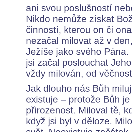
ani svou poslušností neb
Nikdo nemůže získat Bož
činností, kterou on či on
nezačal milovat až v den, 
Ježíše jako svého Pána. 
jsi začal poslouchat Jeho
vždy milován, od věčnost
Jak dlouho nás Bůh miluj
existuje – protože Bůh je
přirozenost. Miloval tě, kd
když jsi byl v děloze. Mil
svět. Neexistuje začátek 