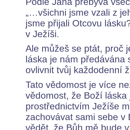
Podle Jana přebývá všech
„…všichni jsme vzali z je
jsme přijali Otcovu lásku?
v Ježíši.
Ale můžeš se ptát, proč j
láska je nám předávána 
ovlivnit tvůj každodenní ž
Tato vědomost je více ne
vědomost, že Boží láska
prostřednictvím Ježíše m
zachovávat sami sebe v B
vědět, že Bůh mě bude v