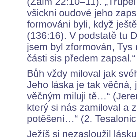
(Žalm 22:10–11). „Trupel 
všickni oudové jeho zapsá
formováni byli, když ješt
(136:16). V podstatě tu D
jsem byl zformován, Tys
části sis předem zapsal.“
Bůh vždy miloval jak své
Jeho láska je tak věčná,
věčným miluji tě…“ (Jer
který si nás zamiloval a 
potěšení…“ (2. Tesalonic
Ježíš si nezasloužil lásku