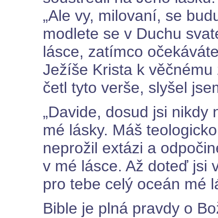
„Ale vy, milovaní, se budu
modlete se v Duchu svat
lásce, zatímco očekávát
Ježíše Krista k věčnému 
četl tyto verše, slyšel js
„Davide, dosud jsi nikdy n
mé lásky. Máš teologicko
neprožil extázi a odpoč
v mé lásce. Až doteď jsi 
pro tebe celý oceán mé lá
Bible je plná pravdy o Bo