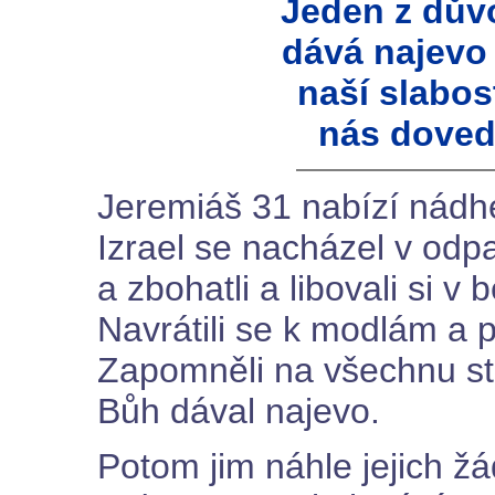
Jeden z dův
dává najevo
naší slabost
nás doved
Jeremiáš 31 nabízí nádher
Izrael se nacházel v odpa
a zbohatli a libovali si v
Navrátili se k modlám a p
Zapomněli na všechnu star
Bůh dával najevo.
Potom jim náhle jejich žád