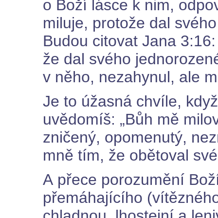
o Boží lásce k nim, odpo
miluje, protože dal svéh
Budou citovat Jana 3:16:
že dal svého jednorozen
v něho, nezahynul, ale mě
Je to úžasná chvíle, když
uvědomíš: „Bůh mě milova
zničený, opomenutý, nez
mně tím, že obětoval své
A přece porozumění Boží 
přemáhajícího (vítěznéh
chladnou, lhostejní a len