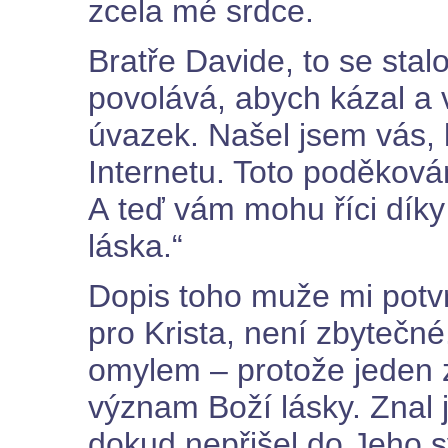
zcela mé srdce.
Bratře Davide, to se stal
povolává, abych kázal a 
úvazek. Našel jsem vás, 
Internetu. Toto poděková
A teď vám mohu říci díky 
láska.“
Dopis toho muže mi potvr
pro Krista, není zbytečn
omylem – protože jeden z
význam Boží lásky. Znal 
dokud nepřišel do Jeho s