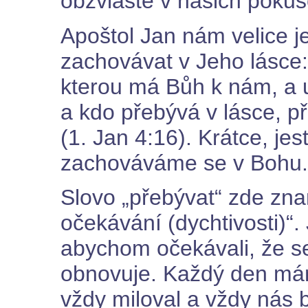
obzvláště v našich pokuš
Apoštol Jan nám velice 
zachovávat v Jeho lásce:
kterou má Bůh k nám, a uv
a kdo přebývá v lásce, 
(1. Jan 4:16). Krátce, je
zachováváme se v Bohu.
Slovo „přebývat“ zde zn
očekávání (dychtivosti)“.
abychom očekávali, že s
obnovuje. Každý den má
vždy miloval a vždy nás 