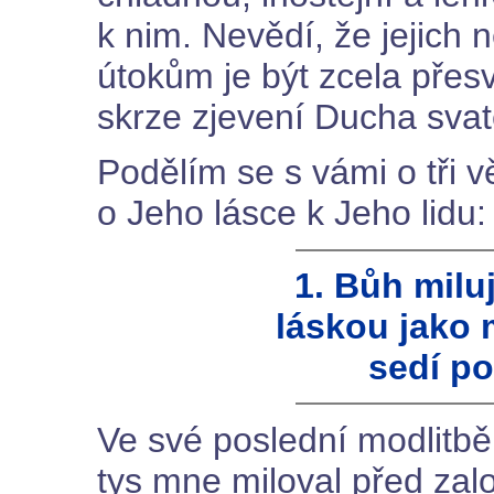
k nim. Nevědí, že jejich 
útokům je být zcela přes
skrze zjevení Ducha sva
Podělím se s vámi o tři v
o Jeho lásce k Jeho lidu:
1. Bůh miluj
láskou jako m
sedí po
Ve své poslední modlitbě
tys mne miloval před zal