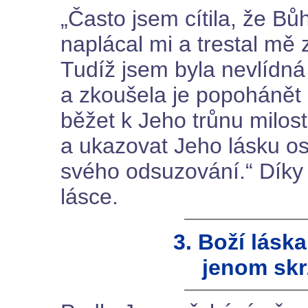
„Často jsem cítila, že Bů
naplácal mi a trestal mě
Tudíž jsem byla nevlídná
a zkoušela je popohánět 
běžet k Jeho trůnu milost
a ukazovat Jeho lásku o
svého odsuzování.“ Díky 
lásce.
3. Boží lásk
jenom skr