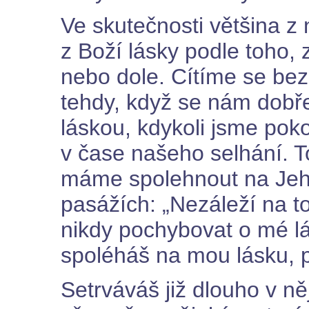
Ve skutečnosti většina z 
z Boží lásky podle toho,
nebo dole. Cítíme se be
tehdy, když se nám dobře 
láskou, kdykoli jsme po
v čase našeho selhání. To
máme spolehnout na Jeho
pasážích: „Nezáleží na t
nikdy pochybovat o mé lás
spoléháš na mou lásku, pak
Setrváváš již dlouho v n