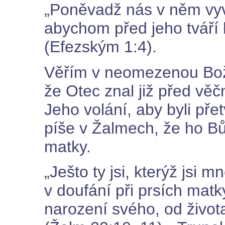
„Poněvadž nás v něm vyvo
abychom před jeho tváří b
(Efezským 1:4).
Věřím v neomezenou Boží 
že Otec znal již před věč
Jeho volání, aby byli pře
píše v Žalmech, že ho Bůh
matky.
„Ješto ty jsi, kterýž jsi 
v doufání při prsích mat
narození svého, od život