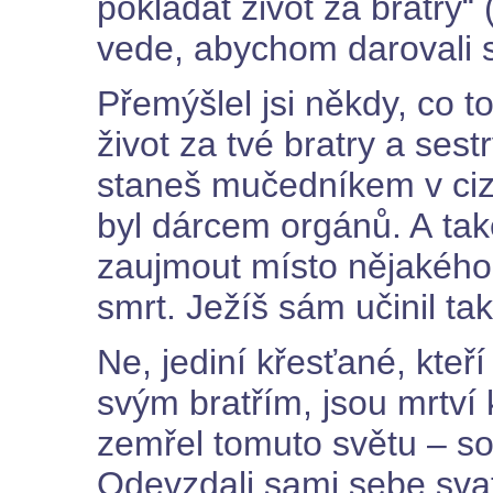
pokládat život za bratry“
vede, abychom darovali sv
Přemýšlel jsi někdy, co 
život za tvé bratry a ses
staneš mučedníkem v ciz
byl dárcem orgánů. A tak
zaujmout místo nějakého
smrt. Ježíš sám učinil ta
Ne, jediní křesťané, kteř
svým bratřím, jsou mrtví
zemřel tomuto světu – so
Odevzdali sami sebe svat