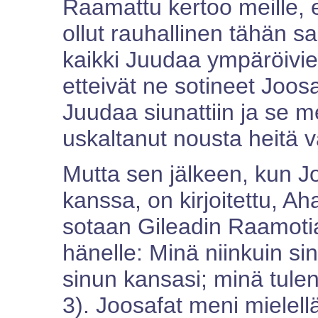
Raamattu kertoo meille, e
ollut rauhallinen tähän s
kaikki Juudaa ympäröivie
etteivät ne sotineet Joos
Juudaa siunattiin ja se m
uskaltanut nousta heitä 
Mutta sen jälkeen, kun Jo
kanssa, on kirjoitettu, Ah
sotaan Gileadin Raamotia
hänelle: Minä niinkuin si
sinun kansasi; minä tule
3). Joosafat meni mielel