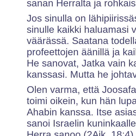
sanan Herralta ja rohkai
Jos sinulla on lähipiiris
sinulle kaikki haluamasi v
väärässä. Saatana todell
profeettojen äänillä ja ka
He sanovat, Jatka vain k
kanssasi. Mutta he johtav
Olen varma, että Joosafat 
toimi oikein, kun hän lup
Ahabin kanssa. Itse asi
sanoi Israelin kuninkaall
Herra sanoo (2Aik. 18:4