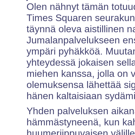
Olen nähnyt tämän totuud
Times Squaren seurakun
täynnä oleva aistillinen n
Jumalanpalvelukseen ens
ympäri pyhäkköä. Muuta
yhteydessä jokaisen sel
miehen kanssa, jolla on 
olemuksensa lähettää sign
hänen kaltaisiaan sydämi
Yhden palveluksen aikan
hämmästyneenä, kun ka
huumeriippuvaisen välille