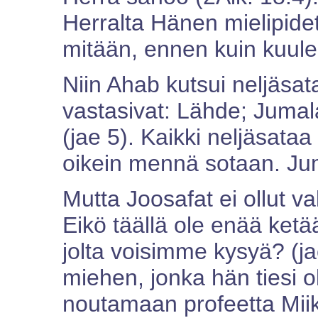
Herralta Hänen mielipide
mitään, ennen kuin kuul
Niin Ahab kutsui neljäsa
vastasivat: Lähde; Jumal
(jae 5). Kaikki neljäsataa
oikein mennä sotaan. Ju
Mutta Joosafat ei ollut v
Eikö täällä ole enää ket
jolta voisimme kysyä? (ja
miehen, jonka hän tiesi o
noutamaan profeetta Miika