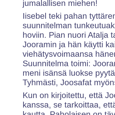
jumalallisen miehen!
Iisebel teki pahan tyttär
suunnitelman tunkeutuaks
hoviin. Pian nuori Atalja 
Jooramin ja hän käytti ka
viehätysvoimaansa häne
Suunnitelma toimi: Jooram
meni isänsä luokse pyyt
Tyhmästi, Joosafat myöns
Kun on kirjoitettu, että J
kanssa, se tarkoittaa, ett
kautta. Paholaisen on täy