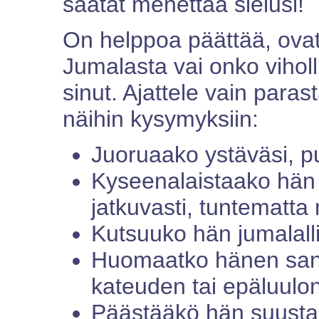
saatat menettää sielusi!
On helppoa päättää, ovat
Jumalasta vai onko viholl
sinut. Ajattele vain paras
näihin kysymyksiin:
Juoruaako ystäväsi, p
Kyseenalaistaako hän
jatkuvasti, tuntematta 
Kutsuuko hän jumalalli
Huomaatko hänen san
kateuden tai epäluul
Päästääkö hän suustaa