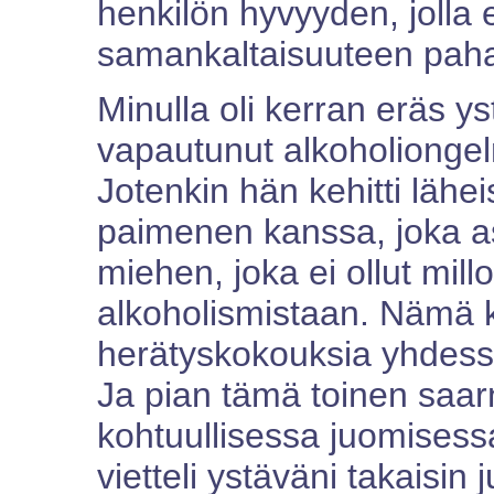
henkilön hyvyyden, jolla 
samankaltaisuuteen pah
Minulla oli kerran eräs ys
vapautunut alkoholionge
Jotenkin hän kehitti läh
paimenen kanssa, joka as
miehen, joka ei ollut mi
alkoholismistaan. Nämä k
herätyskokouksia yhdessä
Ja pian tämä toinen saarn
kohtuullisessa juomisess
vietteli ystäväni takaisi