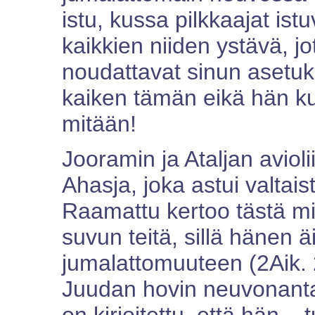
istu, kussa pilkkaajat ist
kaikkien niiden ystävä, j
noudattavat sinun asetuks
kaiken tämän eikä hän k
mitään!
Jooramin ja Ataljan avioli
Ahasja, joka astui valtai
Raamattu kertoo tästä mi
suvun teitä, sillä hänen 
jumalattomuuteen (2Aik. 2
Juudan hovin neuvonantaj