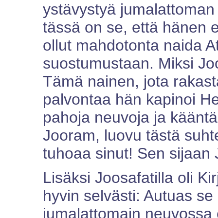
ystävystyä jumalattoman 
tässä on se, että hänen ei
ollut mahdotonta naida A
suostumustaan. Miksi Joo
Tämä nainen, jota rakast
palvontaa hän kapinoi He
pahoja neuvoja ja kääntä
Jooram, luovu tästä suht
tuhoaa sinut! Sen sijaan 
Lisäksi Joosafatilla oli Ki
hyvin selvästi: Autuas se 
jumalattomain neuvossa ei