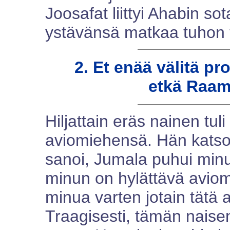
Joosafat liittyi Ahabin so
ystävänsä matkaa tuhon t
2. Et enää välitä pro
etkä Raam
Hiljattain eräs nainen tul
aviomiehensä. Hän katsoi
sanoi, Jumala puhui minul
minun on hylättävä aviom
minua varten jotain tätä 
Traagisesti, tämän naise