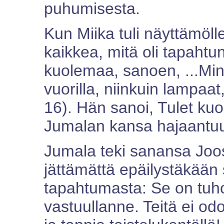
puhumisesta.
Kun Miika tuli näyttämöll
kaikkea, mitä oli tapahtu
kuolemaa, sanoen, ...Minä
vuorilla, niinkuin lampaat,
16). Hän sanoi, Tulet ku
Jumalan kansa hajaantuu 
Jumala teki sanansa Joosa
jättämättä epäilystäkään s
tapahtumasta: Se on tuh
vastuullanne. Teitä ei o