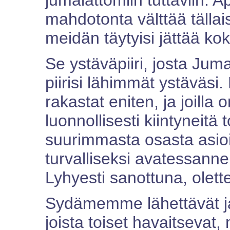
jumalattomiin tuttaviin. A
mahdotonta välttää tälla
meidän täytyisi jättää k
Se ystäväpiiri, josta Juma
piirisi lähimmät ystäväsi.
rakastat eniten, ja joilla
luonnollisesti kiintyneitä 
suurimmasta osasta asioit
turvalliseksi avatessanne
Lyhyesti sanottuna, olett
Sydämemme lähettävät jat
joista toiset havaitsevat