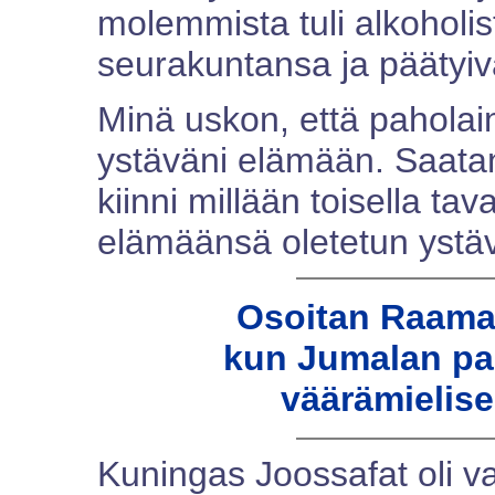
molemmista tuli alkoholis
seurakuntansa ja päätyiv
Minä uskon, että paholai
ystäväni elämään. Saatana
kiinni millään toisella tav
elämäänsä oletetun ystä
Osoitan Raamat
kun Jumalan pal
väärämielis
Kuningas Joossafat oli va