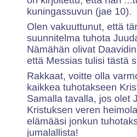
on kirjoitettu, että hän 
kuningassuvun (jae 10).
Olen vakuuttunut, että tä
suunnitelma tuhota Juud
Nämähän olivat Daavidin jä
että Messias tulisi tästä 
Rakkaat, voitte olla varmo
kaikkea tuhotakseen Kri
Samalla tavalla, jos olet
Kristuksen veren heimola
elämääsi jonkun tuhotaks
jumalallista!