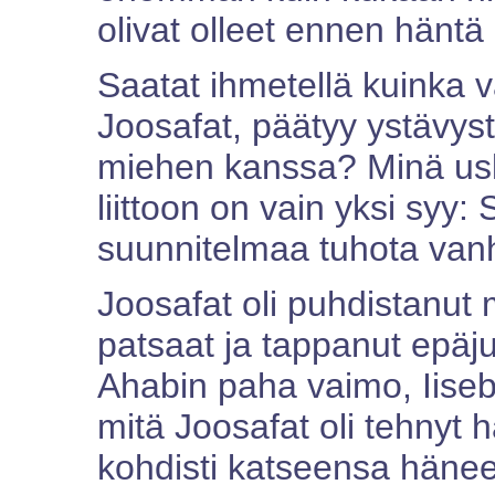
olivat olleet ennen häntä
Saatat ihmetellä kuinka 
Joosafat, päätyy ystävys
miehen kanssa? Minä us
liittoon on vain yksi syy:
suunnitelmaa tuhota van
Joosafat oli puhdistanut 
patsaat ja tappanut epäju
Ahabin paha vaimo, Iisebel
mitä Joosafat oli tehnyt 
kohdisti katseensa häne