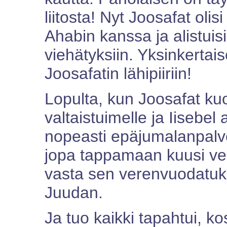
liitosta! Nyt Joosafat oli
Ahabin kanssa ja alistui
viehätyksiin. Yksinkertais
Joosafatin lähipiiriin!
Lopulta, kun Joosafat ku
valtaistuimelle ja Iisebel
nopeasti epäjumalanpalv
jopa tappamaan kuusi vel
vasta sen verenvuodatukse
Juudan.
Ja tuo kaikki tapahtui, ko