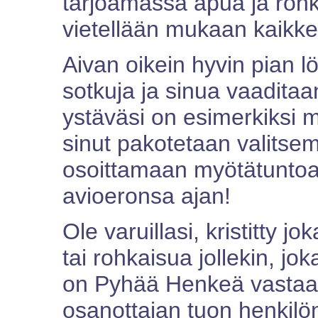
tarjoamassa apua ja rohka
vietellään mukaan kaikke
Aivan oikein hyvin pian lö
sotkuja ja sinua vaadita
ystäväsi on esimerkiksi m
sinut pakotetaan valitse
osoittamaan myötätuntoa
avioeronsa ajan!
Ole varuillasi, kristitty j
tai rohkaisua jollekin, jok
on Pyhää Henkeä vastaan
osanottajan tuon henkilön 