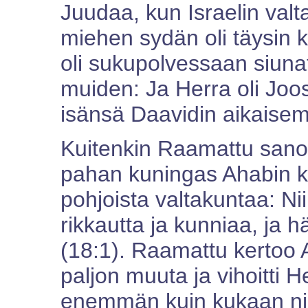
Juudaa, kun Israelin valt
miehen sydän oli täysin 
oli sukupolvessaan siunatt
muiden: Ja Herra oli Joos
isänsä Daavidin aikaisempi
Kuitenkin Raamattu sanoo
pahan kuningas Ahabin kan
pohjoista valtakuntaa: Niin
rikkautta ja kunniaa, ja 
(18:1). Raamattu kertoo A
paljon muuta ja vihoitti H
enemmän kuin kukaan niis