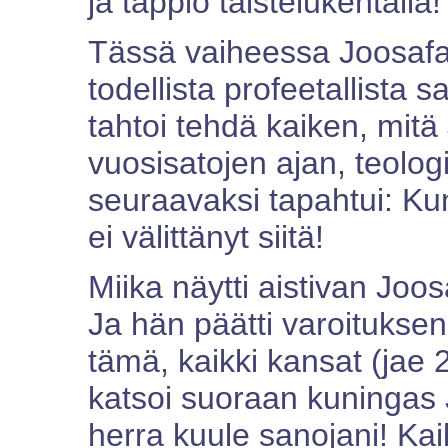
ja tappio taistelukentällä!
Tässä vaiheessa Joosafat 
todellista profeetallista s
tahtoi tehdä kaiken, mitä 
vuosisatojen ajan, teologi
seuraavaksi tapahtui: Ku
ei välittänyt siitä!
Miika näytti aistivan Joo
Ja hän päätti varoituksen
tämä, kaikki kansat (jae 
katsoi suoraan kuningas J
herra kuule sanojani! Ka