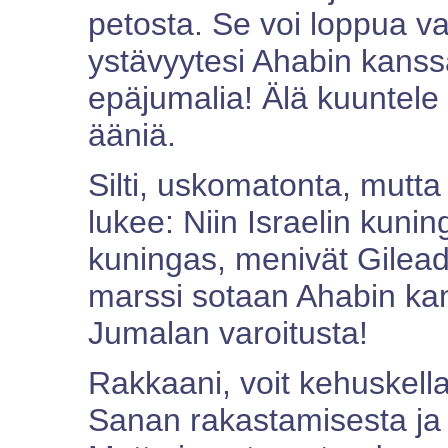
petosta. Se voi loppua va
ystävyytesi Ahabin kanss
epäjumalia! Älä kuuntele 
ääniä.
Silti, uskomatonta, mutta
lukee: Niin Israelin kuni
kuningas, menivät Gilead
marssi sotaan Ahabin ka
Jumalan varoitusta!
Rakkaani, voit kehuskell
Sanan rakastamisesta ja si