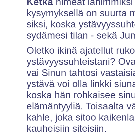
Ketkä
nimeät lähimmiksi y
kysymyksellä on suurta me
siksi, koska ystävyyssuht
sydämesi tilan - sekä Jum
Oletko ikinä ajatellut ruko
ystävyyssuhteistani? Ova
vai Sinun tahtosi vastais
ystävä voi olla linkki si
koska hän rohkaisee sinua
elämäntyyliä. Toisaalta v
kahle, joka sitoo kaikenl
kauheisiin siteisiin.