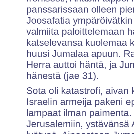
panssarissaan olleen pie
Joosafatia ympäröivätkin vi
valmiita paloittelemaan h
katselevansa kuolemaa ka
huusi Jumalaa apuun. Raa
Herra auttoi häntä, ja Ju
hänestä (jae 31).
Sota oli katastrofi, aivan 
Israelin armeija pakeni e
lampaat ilman paimenta. 
Jerusalemiin, ystävänsä 