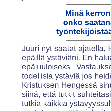
Minä kerron,
onko saatan
työntekijöistä
Juuri nyt saatat ajatella
epäillä ystäviäni. En halu
epäluuloiseksi. Vastauksen
todellisia ystäviä jos heid
Kristuksen Hengessä sinu
siinä, että tutkit suhteita
tutkia kaikkia ystävyyssu