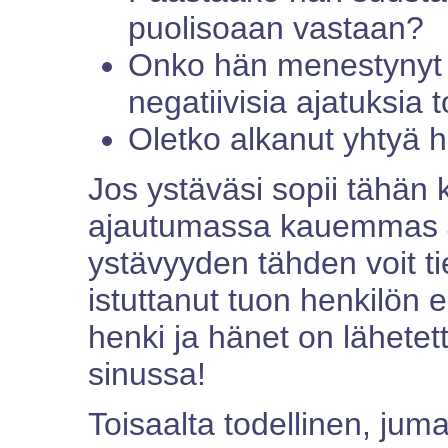
puolisoaan vastaan?
Onko hän menestynyt i
negatiivisia ajatuksia t
Oletko alkanut yhtyä 
Jos ystäväsi sopii tähän 
ajautumassa kauemmas 
ystävyyden tähden voit ti
istuttanut tuon henkilön
henki ja hänet on lähete
sinussa!
Toisaalta todellinen, juma