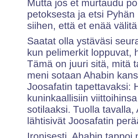
Mutta jos et murtaudu po
petoksesta ja etsi Pyhä
siihen, että et enää väli
Saatat olla ystäväsi se
kun pelimerkit loppuvat, h
Tämä on juuri sitä, mitä 
meni sotaan Ahabin kanss
Joosafatin tapettavaksi
kuninkaallisiin viittoihin
sotilaaksi. Tuolla tavalla,
lähtisivät Joosafatin per
Ironisesti, Ahabin tappoi 