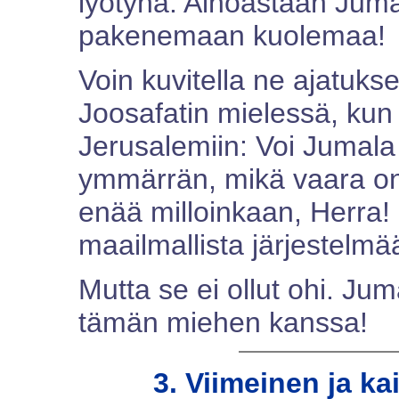
lyötynä. Ainoastaan Jum
pakenemaan kuolemaa!
Voin kuvitella ne ajatukse
Joosafatin mielessä, kun h
Jerusalemiin: Voi Jumala 
ymmärrän, mikä vaara on
enää milloinkaan, Herra! 
maailmallista järjestelmä
Mutta se ei ollut ohi. Juma
tämän miehen kanssa!
3. Viimeinen ja ka