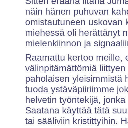
Sitten eräänä iltana Jum
näin hänen puhuvan kahd
omistautuneen uskovan k
miehessä oli herättänyt n
mielenkiinnon ja signaaliin
Raamattu kertoo meille, e
välinpitämättömiä liittyen
paholaisen yleisimmistä 
tuoda ystäväpiiriimme jo
helvetin työntekijä, jonk
Saatana käyttää tätä suun
tai sääliviin kristittyihin