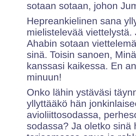
sotaan sotaan, johon Juma
Hepreankielinen sana ylly
mielistelevää viettelystä. 
Ahabin sotaan viettelemäk
sinä. Toisin sanoen, Minä
kanssasi kaikessa. En ann
minuun!
Onko lähin ystäväsi täynn
yllyttääkö hän jonkinla
avioliittosodassa, perhe
sodassa? Ja oletko sinä 